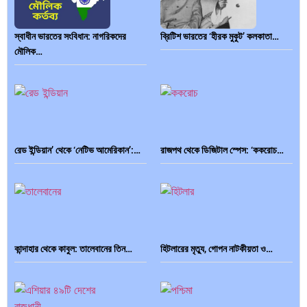
স্বাধীন ভারতের সংবিধান: নাগরিকদের
ব্রিটিশ ভারতের ‘হীরক মুকুট’ কলকাতা…
মৌলিক…
রেড ইন্ডিয়ান’ থেকে ‘নেটিভ আমেরিকান’:…
রাজপথ থেকে ডিজিটাল স্পেস: ‘ককরোচ…
কান্দাহার থেকে কাবুল: তালেবানের তিন…
হিটলারের মৃত্যু, গোপন নাটকীয়তা ও…