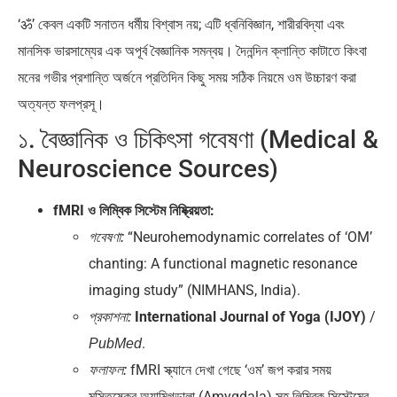
‘ॐ’ কেবল একটি সনাতন ধর্মীয় বিশ্বাস নয়; এটি ধ্বনিবিজ্ঞান, শারীরবিদ্যা এবং
মানসিক ভারসাম্যের এক অপূর্ব বৈজ্ঞানিক সমন্বয়। দৈনন্দিন ক্লান্তি কাটাতে কিংবা
মনের গভীর প্রশান্তি অর্জনে প্রতিদিন কিছু সময় সঠিক নিয়মে ওম উচ্চারণ করা
অত্যন্ত ফলপ্রসূ।
১. বৈজ্ঞানিক ও চিকিৎসা গবেষণা (Medical &
Neuroscience Sources)
fMRI ও লিম্বিক সিস্টেম নিষ্ক্রিয়তা:
“Neurohemodynamic correlates of ‘OM’
গবেষণা:
chanting: A functional magnetic resonance
imaging study” (NIMHANS, India).
International Journal of Yoga (IJOY)
/
প্রকাশনা:
.
PubMed
fMRI স্ক্যানে দেখা গেছে ‘ওম’ জপ করার সময়
ফলাফল:
মস্তিষ্কের অ্যামিগডালা (Amygdala) সহ লিম্বিক সিস্টেমের