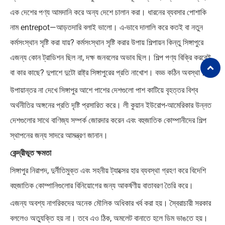
এক দেশের পণ্য আমদানি করে অন্য দেশে চালান করা। ধারনের ব্যবসার পোশাকি
নাম entrepot—আড়তদারি বলাই ভালো। এ-ভাবে দালালি করে কতই বা নতুন
কর্মসংস্থান সৃষ্টি করা যায়? কর্মসংস্থান সৃষ্টি করার উপায় শিল্পায়ন কিন্তু সিঙ্গাপুরে
এজন্য কোন ট্রাডিশন ছিল না, দক্ষ জনবলের অভাব ছিল। শিল্প পণ্য বিক্রি করবেই
বা কার কাছে? দুপাশে দুটো রাষ্ট্র সিঙ্গাপুরের প্রতি নাখোশ। বড্ড কঠিন অবস্থা।
উপায়ান্তর না দেখে সিঙ্গাপুর আশে পাশের দেশগুলো পাশ কাটিয়ে বৃহত্তর বিশ্ব
অর্থনীতির অঙ্গনের প্রতি দৃষ্টি প্রসারিত করে। লী কুয়ান ইউরোপ-আমেরিকার উন্নত
দেশগুলোর সাথে বাণিজ্য সম্পর্ক জোরদার করেন এবং বহুজাতিক কোম্পানীদের শিল্প
স্থাপনের জন্য সাদরে আমন্ত্রণ জানান।
কেন্দ্রীভূত ক্ষমতা
সিঙ্গাপুর নিরাপদ, দুর্নীতিমুক্ত এবং সহনীয় ট্যাক্সের হার ব্যবস্থা গ্রহণ করে বিদেশি
বহুজাতিক কোম্পানিগুলোর বিনিয়োগের জন্য আকর্ষণীয় বাতাবরণ তৈরি করে।
এজন্য অবশ্য নাগরিকদের অনেক মৌলিক অধিকার খর্ব করা হয়। স্বৈরাচারী সরকার
বললেও অত্যুক্তি হয় না। তবে এও ঠিক, অমলেট বানাতে হলে ডিম ভাঙতে হয়।