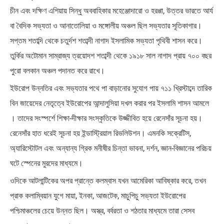
চীন এবং দক্ষিণ এশিয়ায় সিন্ধু অববাহিকার মহেঞ্জোদারো ও হরপ্পা, উত্তর ভারতে আর্য
বা বৈদিক সভ্যতা ও আনাতোলিয়া ও মঙ্গোলীয় অঞ্চল ছিল সভ্যতার সূতিকাগার।
সপ্তম শতাব্দি থেকে চতুর্দশ শতাব্দী নাগাদ ইসলামিক সভ্যতা পৃথিবী শাসন করে।
তুর্কির অটোমান সাম্রাজ্য ত্রয়োদশ শতাব্দী থেকে ১৯১৮ সাল নাগাদ প্রায় ৭০০ বছর
পুরো বলকান অঞ্চল পদানত করে রাখে।
ইউরোপ উন্নতির এবং সভ্যতার পথে পা বাড়ানোর সুযোগ পায় ৭১১ খ্রিস্টাব্দে তারিক
বিন জায়েদের নেতৃত্বে ইউরোপের আন্দালুসিয়া দখল করার পর ইসলামি শাসন আমলে
। তাদের সংস্পর্শে শিক্ষা-দীক্ষার সংস্কৃতিকে উজ্জীবিত হয়ে রেনেসাঁর সূচনা হয়।
রেনেসাঁর হাত ধরেই সূচনা হয় ইন্ডাস্ট্রিয়াল রিভলিউশন। এমনকি সক্রেটিস,
অ্যারিস্টোটল এবং অন্যান্য গ্রিক মনীষীর চিন্তা ভাবনা, দর্শন, জ্ঞান-বিজ্ঞানের পরিচয়
ঘটে স্পেনের মুরদের মাধ্যমে।
ওদিকে আটলান্টিকের অপর প্রান্তে কলম্বাস যখন আমেরিকা আবিষ্কার করে, তখন
প্রাক কলাম্বিয়ান যুগে মায়া, ইনকা, আজটেক, মাচুপিচু সভ্যতা ইউরোপের
পশ্চিমাঞ্চলের চেয়ে উন্নত ছিল। অস্ত্র, বর্বরতা ও শঠতার মাধ্যমে তারা সেসব