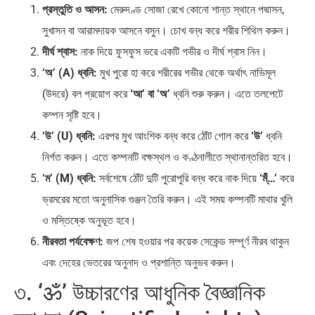
প্রস্তুতি ও আসন:
মেরুদণ্ড সোজা রেখে কোনো শান্ত স্থানে পদ্মাসন,
সুখাসন বা আরামদায়ক আসনে বসুন। চোখ বন্ধ করে শরীর শিথিল করুন।
দীর্ঘ শ্বাস:
নাক দিয়ে ফুসফুস ভরে একটি গভীর ও দীর্ঘ শ্বাস নিন।
‘অ’ (A) ধ্বনি:
মুখ পুরো হা করে শরীরের গভীর থেকে অর্থাৎ নাভিমূল
(উদরে) বল প্রয়োগ করে
‘আ’ বা ‘অ’
ধ্বনি শুরু করুন। এতে তলপেটে
কম্পন সৃষ্টি হবে।
‘উ’ (U) ধ্বনি:
এরপর মুখ আংশিক বন্ধ করে ঠোঁট গোল করে
‘উ’
ধ্বনি
নির্গত করুন। এতে কম্পনটি বক্ষস্থল ও কণ্ঠনালীতে স্থানান্তরিত হবে।
‘ম’ (M) ধ্বনি:
সর্বশেষে ঠোঁট দুটি পুরোপুরি বন্ধ করে নাক দিয়ে
‘ম্ঁঁ…’
করে
ভ্রমরের মতো অনুনাসিক গুঞ্জন তৈরি করুন। এই সময় কম্পনটি মাথার খুলি
ও মস্তিষ্কে অনুভূত হবে।
নীরবতা পর্যবেক্ষণ:
জপ শেষ হওয়ার পর কয়েক সেকেন্ড সম্পূর্ণ নীরব থাকুন
এবং দেহের ভেতরের অনুনাদ ও প্রশান্তি অনুভব করুন।
৩. ‘ॐ’ উচ্চারণের আধুনিক বৈজ্ঞানিক