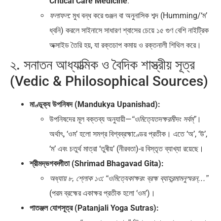
Critical Care Medicine
.
মুখ বন্ধ করে গুঞ্জন বা অনুনাসিক শব্দ (Humming/‘ম’
ফলাফল:
ধ্বনি) করলে সাইনাসে সাধারণ শ্বাসের চেয়ে ১৫ গুণ বেশি নাইট্রিক
অক্সাইড তৈরি হয়, যা রক্তচাপ কমায় ও রক্তনালী শিথিল করে।
২. সনাতন আধ্যাত্মিক ও বৈদিক শাস্ত্রীয় সূত্র
(Vedic & Philosophical Sources)
মাণ্ডূক্য উপনিষদ (Mandukya Upanishad):
উপনিষদের মূল বক্তব্য অনুযায়ী—
।
“ওমিত্যেতদক্ষরমীদং সর্বম্”
অর্থাৎ, ‘ওম’ হলো সমগ্র বিশ্বব্রহ্মাণ্ডের প্রতীক। এতে ‘অ’, ‘উ’,
‘ম’ এবং চতুর্থ মাত্রা ‘তুৰীয়’ (নীরবতা)-র বিস্তৃত ব্যাখ্যা রয়েছে।
শ্রীমদ্ভগবদ্গীতা (Shrimad Bhagavad Gita):
অধ্যায় ৮, শ্লোক ১৩:
“ওমিত্যেকাক্ষরং ব্রহ্ম ব্যাহরন্মামনুস্মরন্…”
(পরম ব্রহ্মের একাক্ষর প্রতীক হলো ‘ওম’)।
পাতঞ্জল যোগসূত্র (Patanjali Yoga Sutras):