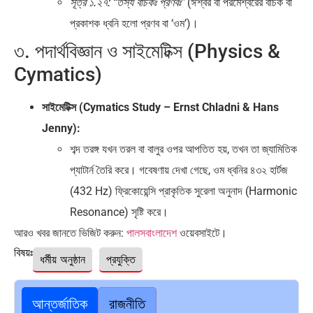
(ঈশ্বর বা পরমেশ্বরের বাচক বা
সূত্র ১.২৭:
“তস্য বাচকঃ প্রণবঃ”
প্রকাশক ধ্বনি হলো প্রণব বা ‘ওম’)।
৩. পদার্থবিজ্ঞান ও সাইমেটিক্স (Physics &
Cymatics)
সাইমেটিক্স (Cymatics Study – Ernst Chladni & Hans
Jenny):
শব্দ তরঙ্গ যখন তরল বা বালুর ওপর আপতিত হয়, তখন তা জ্যামিতিক
প্যাটার্ন তৈরি করে। গবেষণায় দেখা গেছে, ওম ধ্বনির ৪৩২ হার্টজ
(432 Hz) ফ্রিকোয়েন্সি প্রাকৃতিক সুরেলা অনুনাদ (Harmonic
Resonance) সৃষ্টি করে।
আরও খবর জানতে ভিজিট করুন:
পালসবাংলাদেশ
ওয়েবসাইটে।
বিষয়ঃ
ধর্মীয় অনুষ্ঠান
প্রযুক্তি
আন্তর্জাতিক
রাজনীতি