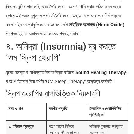
ফ্রিকোয়েন্সির কাছাকাছি তরঙ্গ তৈরি করে। ৭০০% পানি দ্বারা গঠিত মানবদেহের
কোষে এই তরঙ্গ সুশৃঙ্খল প্যাটার্ন তৈরি করে। এছাড়া নাক বন্ধ করে দীর্ঘ গুঞ্জনের
ফলে সাইনাসে প্রাকৃতিকভাবে ১৫ গুণ বেশি
নাইট্রিক অক্সাইড (Nitric Oxide)
উৎপন্ন হয়, যা অনাক্রম্যতা ও রক্তপ্রবাহ বাড়ায়।
৪. অনিদ্রা (Insomnia) দূর করতে
‘ওম স্লিপ থেরাপি’
ঘুমের সমস্যা বা দুশ্চিন্তাজনিত অনিদ্রা কাটাতে
Sound Healing Therapy
-
র অংশ হিসেবে নিচে বর্ণিত ‘OM Sleep Therapy’ অত্যন্ত কার্যকরী।
স্লিপ থেরাপির ধাপভিত্তিক নিয়মাবলী
সময় ও ধাপ
করণীয় পদ্ধতি
বৈজ্ঞানিক ও থেরাপিউটিক
প্রতিক্রিয়া
১. পরিবেশ প্রস্তুত
ঘরের আলো নিভিয়ে
শরীরকে ঘুমানোর উপযুক্ত
বিছানায় পিঠ সোজা করে
সংকেত দেয়।