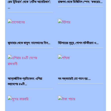
রেড ইন্ডিয়ান’ থেকে ‘নেটিভ আমেরিকান’:
রাজপথ থেকে ডিজিটাল স্পেস: ‘ককরোচ…
…
কান্দাহার থেকে কাবুল: তালেবানের তিন…
হিটলারের মৃত্যু, গোপন নাটকীয়তা ও…
আন্তর্জাতিক প্রতিবেদন: এশিয়া
সব সভ্যতারই তো পতন হয়:…
মহাদেশের ৪৯টি…