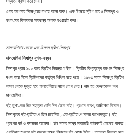
সভ্যতা ধ্বংস করে দেয়।
এবার আপনার সিঙ্গাপুরের কথায় আসা যাক। এক চিলতে দ্বীপ হয়েও সিঙ্গাপুর ও
হংকংয়ের বিস্ময়কর সাফল্যে অবাক হওয়ারই কথা।
মালয়েশিয়ার লেজে এক চিলতে দ্বীপ সিঙ্গাপুর
মালয়েশিয়া সিঙ্গাপুর যুগল-বন্ধন
সিঙ্গাপুর প্রায় ১০০ বছর ব্রিটিশ নিয়ন্ত্রণে ছিল। দ্বিতীয় বিশ্বযুদ্ধে জাপান সিঙ্গাপুর
দখল করে নিলে ব্রিটিশদের কর্তৃত্ব শিথিল হয়ে পড়ে। ১৯৬৩ সালে সিঙ্গাপুর ব্রিটিশ
শাসন থেকে মুক্ত হয়ে মালয়েশিয়ার সাথে যোগ দেয়। নাম হয় ফেডারেশন অব
মালয়েশিয়া।
দুই ভূখণ্ডের মিল মহব্বত বেশি দিন টেকে নাই। প্রধান কারণ, জাতিগত বিভেদ।
সিঙ্গাপুরের দুই-তৃতীয়াংশ ছিল চাইনিজ , এক-তৃতীয়াংশ মালয় বংশোদ্ভূত। দুই
গ্রুপের ধর্ম ও কালচার আলাদা। দুই দলের মধ্যে মারামারি কাটাকাটি লেগেই থাকত।
একত্রিত হওয়ার দুই বছরের মধ্যে বিদায়ের ঘন্টা বেজে উঠল। ত্যাক্ত বিরক্ত হয়ে