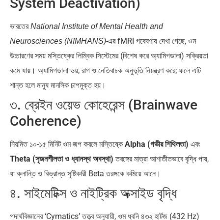
System Deactivation)
ভারতের
National Institute of Mental Health and
-এর fMRI গবেষণায় দেখা গেছে, ওম
Neurosciences (NIMHANS)
উচ্চারণের সময় মস্তিষ্কের লিম্বিক সিস্টেমের (বিশেষ করে অ্যামিগডালা) সক্রিয়তা
কমে যায়। অ্যামিগডালা ভয়, রাগ ও নেতিবাচক অনুভূতি নিয়ন্ত্রণ করে; ফলে এটি
শান্ত হলে মানুষ মানসিক চাপমুক্ত হয়।
৩. ব্রেইন ওয়েভ কোহেরেন্স (Brainwave
Coherence)
নিয়মিত ১০-১৫ মিনিট ওম জপ করলে মস্তিষ্কে
Alpha (গভীর শিথিলতা)
এবং
Theta (সৃজনশীলতা ও ধ্যানস্থ অবস্থা)
তরঙ্গের মাত্রা আশাতীতভাবে বৃদ্ধি পায়,
যা ক্লান্তি ও বিভ্রান্ত সৃষ্টিকারী Beta তরঙ্গকে কমিয়ে আনে।
৪. সাইমেটিক্স ও নাইট্রিক অক্সাইড বৃদ্ধি
পদার্থবিজ্ঞানের ‘Cymatics’ তত্ত্ব অনুযায়ী, ওম ধ্বনি ৪৩২ হার্টজ (432 Hz)