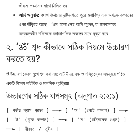
জীবাত্মা পরমাত্মার সাথে মিলিত হয়।
আদি অনুনাদ:
পদার্থবিজ্ঞানের দৃষ্টিভঙ্গিতে পুরো মহাবিশ্ব এক অখণ্ড কম্পনের
ওপর দাঁড়িয়ে আছে। ‘ওম’ হলো সেই আদি স্পন্দন, যা মানবদেহের
অভ্যন্তরীণ শক্তিকে মহাজাগতিক তরঙ্গের সাথে যুক্ত করে।
২. ‘ॐ’ শব্দ কীভাবে সঠিক নিয়মে উচ্চারণ
করতে হয়?
ওঁ উচ্চারণ কেবল মুখে শব্দ করা নয়; এটি উদর, বক্ষ ও মস্তিষ্কের সমন্বয়ে গঠিত
একটি বিশেষ শারীরিক ও মানসিক প্রক্রিয়া।
উচ্চারণের সঠিক ধাপসমূহ (অনুপাত ২:২:১)
[ গভীর শ্বাস গ্রহণ ] ──► [ 'অ' (পেটে কম্পন) ] ──► 
[ 'উ' (বুকে কম্পন) ] ──► [ 'ম' (মস্তিষ্কে গুঞ্জন) ] 