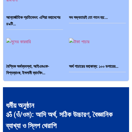
আন্তর্জাতিক প্রতিবেদন: এশিয়া মহাদেশের
সব সভ্যতারই তো পতন হয়:…
৪৯টি…
বৈশ্বিক অর্থব্যবস্থা, আইএমএফ-
অর্থ পাচারের মহাকাব্য: ১০০ ডলারের…
বিশ্বব্যাংক, ইসলামী ব্যাংকিং…
ধর্মীয় অনুষ্ঠান
ॐ (ওঁ/ওম): আদি অর্থ, সঠিক উচ্চারণ, বৈজ্ঞানিক
দক্ষিণ এশিয়ায় ‘জেন-জি’ বিপ্লব: বাংলাদেশ,
বিশেষ ইন-ডেপ্থ রিপোর্ট: ক্রীড়া উৎসবে…
…
ব্যাখ্যা ও স্লিপ থেরাপি