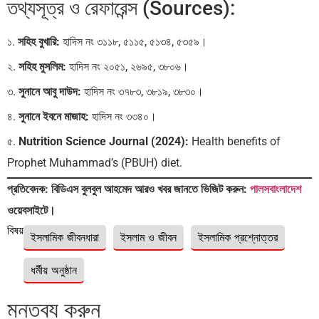
তথ্যসূত্র ও রেফারেন্স (Sources):
১.
সহিহ বুখারি:
হাদিস নং ৩১১৮, ৫১১৫, ৫১৩৪, ৫৩৫৯।
২.
সহিহ মুসলিম:
হাদিস নং ২০৫১, ২৬৯৫, ৩৮০৬।
৩.
সুনানে আবু দাউদ:
হাদিস নং ৩৭৮৩, ৩৮১৯, ৩৮৩০।
৪.
সুনানে ইবনে মাজাহ:
হাদিস নং ৩৩৪০।
৫.
Nutrition Science Journal (2024):
Health benefits of
Prophet Muhammad’s (PBUH) diet.
প্রতিবেদক: বিডিএস বুলবুল আহমেদ
আরও খবর জানতে ভিজিট করুন:
পালসবাংলাদেশ
ওয়েবসাইটে।
বিষয়ঃ
ইসলামিক জীবনধারা
ইসলাম ও জীবন
ইসলামিক প্রশ্নোত্তর
ধর্মীয় অনুষ্ঠান
মন্তব্য করুন