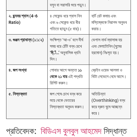
বসুন বা সরাসরি শুয়ে পড়ুন।
২. ছন্দময় শ্বাস (4-6
৪ সেকেন্ড ধরে শ্বাস নিন
হার্ট রেট কমায় এবং
Ratio)
এবং ৬ সেকেন্ড ধরে ধীর
মস্তিষ্ককে নিরাপদ অনুভব
গতিতে ছাড়ুন (৫ বার)।
করায়।
৩. গুঞ্জন প্রাধান্য (১:১:২)
সংক্ষিপ্ত ‘আ-ও’ বলে দীর্ঘ
ভেগাস নার্ভ ম্যাসাজ হয়
সময় ধরে ঠোঁট বন্ধ রেখে
এবং মেলাটোনিন (ঘুমের
‘ম্ঁঁঁ…’
অনুনাসিক ধ্বনি
হরমোন) নিঃসৃত হয়।
দিন।
৪. জপ সংখ্যা
শোবার আগে অন্তত
১১
ব্রেইন ওয়েভ আলফা ও
থেকে ২১ বার
এই পদ্ধতি
থিটা লেভেলে নেমে আসে।
রিপিট করুন।
৫. নিস্তব্ধতা
জপ শেষে চোখ বন্ধ করে
অতিচিন্তা
শুয়ে থেকে ভেতরের
(Overthinking) বন্ধ
নিস্তব্ধতা অনুভব করুন।
করে দ্রুত ঘুমে আচ্ছন্ন
করে।
প্রতিবেদক:
বিডিএস বুলবুল আহমেদ
সিদ্ধান্ত