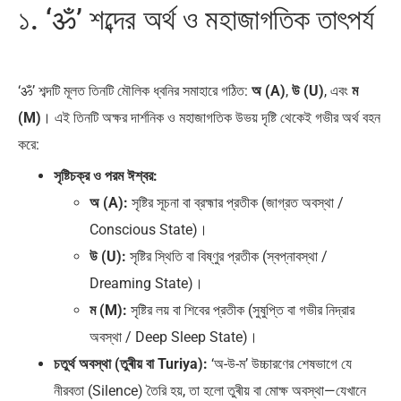
১. ‘ॐ’ শব্দের অর্থ ও মহাজাগতিক তাৎপর্য
‘ॐ’ শব্দটি মূলত তিনটি মৌলিক ধ্বনির সমাহারে গঠিত:
অ (A)
,
উ (U)
, এবং
ম
(M)
। এই তিনটি অক্ষর দার্শনিক ও মহাজাগতিক উভয় দৃষ্টি থেকেই গভীর অর্থ বহন
করে:
সৃষ্টিচক্র ও পরম ঈশ্বর:
অ (A):
সৃষ্টির সূচনা বা ব্রহ্মার প্রতীক (জাগ্রত অবস্থা /
Conscious State)।
উ (U):
সৃষ্টির স্থিতি বা বিষ্ণুর প্রতীক (স্বপ্নাবস্থা /
Dreaming State)।
ম (M):
সৃষ্টির লয় বা শিবের প্রতীক (সুষুপ্তি বা গভীর নিদ্রার
অবস্থা / Deep Sleep State)।
চতুর্থ অবস্থা (তুৰীয় বা Turiya):
‘অ-উ-ম’ উচ্চারণের শেষভাগে যে
নীরবতা (Silence) তৈরি হয়, তা হলো তুৰীয় বা মোক্ষ অবস্থা—যেখানে