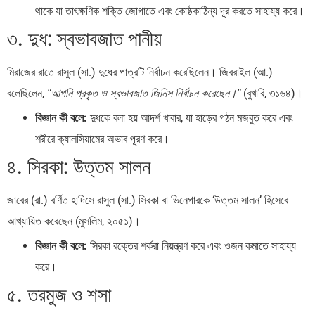
থাকে যা তাৎক্ষণিক শক্তি জোগাতে এবং কোষ্ঠকাঠিন্য দূর করতে সাহায্য করে।
৩. দুধ: স্বভাবজাত পানীয়
মিরাজের রাতে রাসুল (সা.) দুধের পাত্রটি নির্বাচন করেছিলেন। জিবরাইল (আ.)
বলেছিলেন,
(বুখারি, ৩১৬৪)।
“আপনি প্রকৃত ও স্বভাবজাত জিনিস নির্বাচন করেছেন।”
বিজ্ঞান কী বলে:
দুধকে বলা হয় আদর্শ খাবার, যা হাড়ের গঠন মজবুত করে এবং
শরীরে ক্যালসিয়ামের অভাব পূরণ করে।
৪. সিরকা: উত্তম সালন
জাবের (রা.) বর্ণিত হাদিসে রাসুল (সা.) সিরকা বা ভিনেগারকে ‘উত্তম সালন’ হিসেবে
আখ্যায়িত করেছেন (মুসলিম, ২০৫১)।
বিজ্ঞান কী বলে:
সিরকা রক্তের শর্করা নিয়ন্ত্রণ করে এবং ওজন কমাতে সাহায্য
করে।
৫. তরমুজ ও শসা