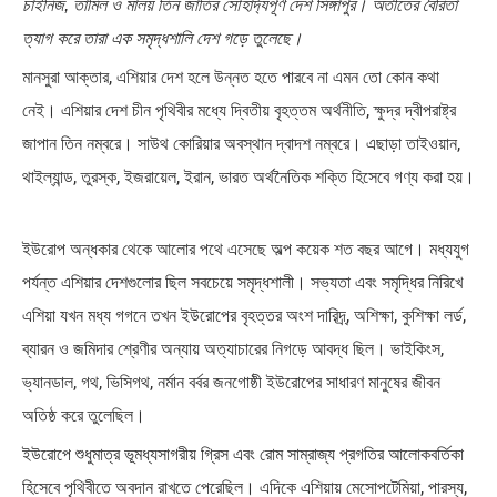
চাইনিজ, তামিল ও মালয় তিন জাতির সৌহার্দ্যপূর্ণ দেশ সিঙ্গাপুর। অতীতের বৈরিতা
ত্যাগ করে তারা এক সমৃদ্ধশালি দেশ গড়ে তুলেছে।
মানসুরা আক্তার, এশিয়ার দেশ হলে উন্নত হতে পারবে না এমন তো কোন কথা
ব্রাজিল ও আর্জেন্টিনার কালো অধ্যায়:…
পূর্ব ইউরোপ বনাম তুরস্ক: শত…
নেই। এশিয়ার দেশ চীন পৃথিবীর মধ্যে দ্বিতীয় বৃহত্তম অর্থনীতি, ক্ষুদ্র দ্বীপরাষ্ট্র
জাপান তিন নম্বরে। সাউথ কোরিয়ার অবস্থান দ্বাদশ নম্বরে। এছাড়া তাইওয়ান,
থাইল্যান্ড, তুরস্ক, ইজরায়েল, ইরান, ভারত অর্থনৈতিক শক্তি হিসেবে গণ্য করা হয়।
ইউরোপ অন্ধকার থেকে আলোর পথে এসেছে অল্প কয়েক শত বছর আগে। মধ্যযুগ
পৃথিবীতে বর্তমানে মোট দেশের সংখ্যা…
এশিয়ান সেঞ্চুরির দ্বৈরথ: চীন-ভারতের
বৈশ্বিক…
পর্যন্ত এশিয়ার দেশগুলোর ছিল সবচেয়ে সমৃদ্ধশালী। সভ্যতা এবং সমৃদ্ধির নিরিখে
এশিয়া যখন মধ্য গগনে তখন ইউরোপের বৃহত্তর অংশ দারিদ্র্, অশিক্ষা, কুশিক্ষা লর্ড,
ব্যারন ও‌ জমিদার শ্রেণীর অন্যায় অত্যাচারের নিগড়ে আবদ্ধ ছিল। ভাইকিংস,
ভ্যানডাল, গথ, ভিসিগথ, নর্মান বর্বর জনগোষ্ঠী ইউরোপের সাধারণ মানুষের জীবন
অতিষ্ঠ করে তুলেছিল।
ইউরোপে শুধুমাত্র ভূমধ্যসাগরীয় গ্রিস এবং রোম সাম্রাজ্য প্রগতির আলোকবর্তিকা
হিসেবে পৃথিবীতে অবদান রাখতে পেরেছিল। এদিকে এশিয়ায় মেসোপটেমিয়া, পারস্য,