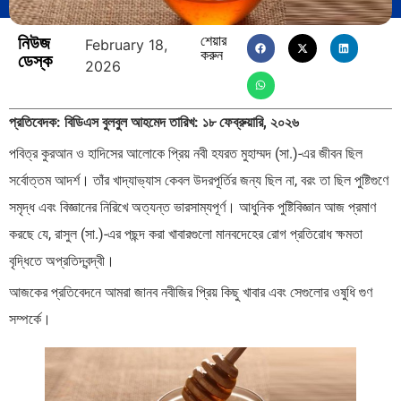
নিউজ
শেয়ার
February 18,
করুন
ডেস্ক
2026
প্রতিবেদক: বিডিএস বুলবুল আহমেদ
তারিখ: ১৮ ফেব্রুয়ারি, ২০২৬
পবিত্র কুরআন ও হাদিসের আলোকে প্রিয় নবী হযরত মুহাম্মদ (সা.)-এর জীবন ছিল
সর্বোত্তম আদর্শ। তাঁর খাদ্যাভ্যাস কেবল উদরপূর্তির জন্য ছিল না, বরং তা ছিল পুষ্টিগুণে
সমৃদ্ধ এবং বিজ্ঞানের নিরিখে অত্যন্ত ভারসাম্যপূর্ণ। আধুনিক পুষ্টিবিজ্ঞান আজ প্রমাণ
করছে যে, রাসুল (সা.)-এর পছন্দ করা খাবারগুলো মানবদেহের রোগ প্রতিরোধ ক্ষমতা
বৃদ্ধিতে অপ্রতিদ্বন্দ্বী।
আজকের প্রতিবেদনে আমরা জানব নবীজির প্রিয় কিছু খাবার এবং সেগুলোর ওষুধি গুণ
সম্পর্কে।