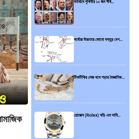
বর্তমানে পৃথিবীর ১০ জন শীর্ষ…
সর্বোচ্চ উচ্চতায় কোনো বস্তুর বেগ…
টিকটিকির লেজ খসে পড়ার বৈজ্ঞানিক…
রোলেক্স (Rolex) ঘড়ি এত দামি…
-সামাজিক