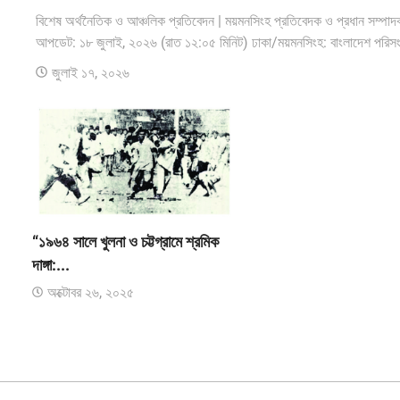
বিশেষ অর্থনৈতিক ও আঞ্চলিক প্রতিবেদন | ময়মনসিংহ প্রতিবেদক ও প্রধান সম
আপডেট: ১৮ জুলাই, ২০২৬ (রাত ১২:০৫ মিনিট) ঢাকা/ময়মনসিংহ: বাংলাদেশ পরিসংখ্যান
জুলাই ১৭, ২০২৬
“১৯৬৪ সালে খুলনা ও চট্টগ্রামে শ্রমিক
দাঙ্গা:...
অক্টোবর ২৬, ২০২৫