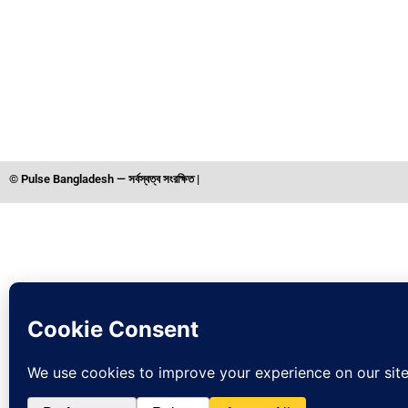
© Pulse Bangladesh — সর্বস্বত্ব সংরক্ষিত |