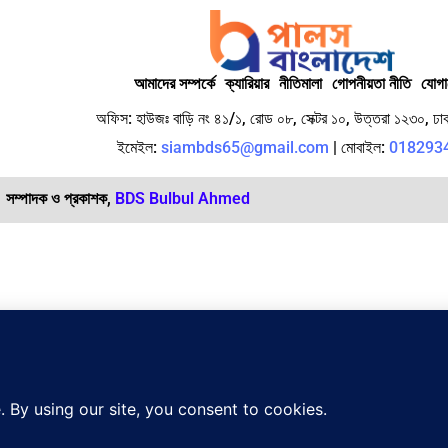
আমাদের সম্পর্কে
ক্যারিয়ার
নীতিমালা
গোপনীয়তা নীতি
যোগ
অফিস: হাউজঃ বাড়ি নং ৪১/১, রোড ০৮, সেক্টর ১০, উত্তরা ১২৩০, ঢাক
ইমেইল:
siambds65@gmail.com
| মোবাইল:
018293
সম্পাদক ও প্রকাশক,
BDS Bulbul Ahmed