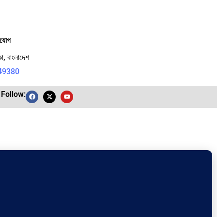
াযোগ
স্বাধীন ভারতের সংবিধান: নাগরিকদের
মৌলিক…
া, বাংলাদেশ
49380
Follow:
ব্রিটিশ ভারতের ‘হীরক মুকুট’
কলকাতা…
ত্বকের তীব্র চুলকানি ও দাউদ…