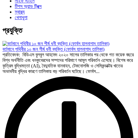
লাইফ স্টাইল
টিপস অ্যান্ড ট্রিক্স
স্বাস্থ্য
খেলাধুলা
প্রযুক্তি
বর্তমানে পৃথিবীর ১০ জন শীর্ষ ধনী ব্যক্তি (ফোর্বস হালনাগাদ তালিকা)
প্রতিবেদক: বিডিএস বুলবুল আহমেদ ২০২০ সালের তালিকার পর থেকে গত কয়েক বছরে
বিশ্ব অর্থনীতি এবং ধনকুবেরদের সম্পদের পরিমাণে আমূল পরিবর্তন এসেছে। বিশেষ করে
কৃত্রিম বুদ্ধিমত্তা (AI), বৈদ্যুতিক যানবাহন, টেকনোলজি ও সেমিকন্ডাক্টর খাতের
অভাবনীয় বৃদ্ধির কারণে তালিকায় বড় পরিবর্তন ঘটেছে। ফোর্বস...