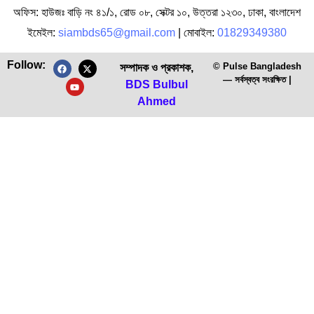
অফিস: হাউজঃ বাড়ি নং ৪১/১, রোড ০৮, সেক্টর ১০, উত্তরা ১২৩০, ঢাকা, বাংলাদেশ
ইমেইল:
siambds65@gmail.com
| মোবাইল:
01829349380
Follow:
© Pulse Bangladesh
সম্পাদক ও প্রকাশক,
— সর্বস্বত্ব সংরক্ষিত |
১৯০১ সালে প্রথম কাদের দেওয়া…
বিশ্বের আলোচিত ‘নন-ফ্লাই জোন’ ও…
BDS Bulbul
Ahmed
দাঁতে পোকা’র আসল সত্যি: ক্যাভিটির…
সমুদ্রের অদ্ভুত ‘টুপি পরা’ কাঁকড়া…
ভারতের সেরা ৫ ‘হোয়াইট স্যান্ড’…
১৩ বছরের কিশোরীর কোলে ৭…