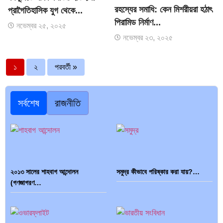
রহস্যের সমাধি: কেন মিশরীয়রা হঠাৎ
প্রাগৈতিহাসিক যুগ থেকে...
পিরামিড নির্মাণ...
নভেম্বর ২৫, ২০২৫
নভেম্বর ২৩, ২০২৫
১
২
পরবর্তী »
সর্বশেষ
রাজনীতি
২০১৩ সালের শাহবাগ আন্দোলন
সমুদ্র কীভাবে পরিষ্কার করা যায়?…
(গণজাগরণ…