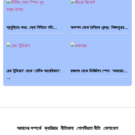
প্রযুক্তির খবর: স্লো পিসিতে গতি…
অসম্পদ থেকে বৈশ্বিক কেন্দ্র: সিঙ্গাপুরের…
রেড ইন্ডিয়ান’ থেকে ‘নেটিভ আমেরিকান’:
রাজপথ থেকে ডিজিটাল স্পেস: ‘ককরোচ…
…
শাহরুখ খান: আত্মপ্রকাশ, ‘বাদশা’
কান্দাহার থেকে কাবুল: তালেবানের তিন…
উপাধি…
আমাদের সম্পর্কে
ক্যারিয়ার
নীতিমালা
গোপনীয়তা নীতি
যোগাযোগ