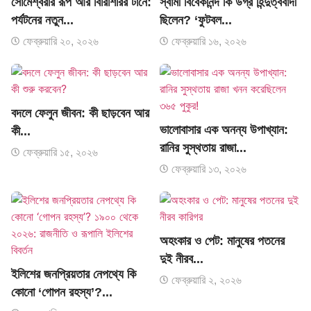
সোমেশ্বরীর রূপ আর বিরিশিরির টানে:
স্বামী বিবেকানন্দ কি উগ্র হিন্দুত্ববাদী
পর্যটনের নতুন...
ছিলেন? ‘ফুটবল...
ফেব্রুয়ারি ২০, ২০২৬
ফেব্রুয়ারি ১৬, ২০২৬
বদলে ফেলুন জীবন: কী ছাড়বেন আর
ভালোবাসার এক অনন্য উপাখ্যান:
কী...
রানির সুস্থতায় রাজা...
ফেব্রুয়ারি ১৫, ২০২৬
ফেব্রুয়ারি ১৩, ২০২৬
অহংকার ও পেট: মানুষের পতনের
দুই নীরব...
ইলিশের জনপ্রিয়তার নেপথ্যে কি
ফেব্রুয়ারি ২, ২০২৬
কোনো ‘গোপন রহস্য’?...