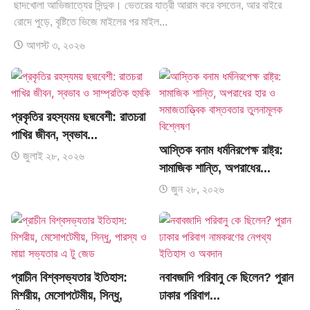
ছাদখোলা আভিজাত্যের সিন্দুক। ভেতরের যাত্রী আরাম করে বসতেন, আর বাইরে
রোদে পুড়ে, বৃষ্টিতে ভিজে মাইলের পর মাইল...
আগস্ট ৩, ২০২৬
প্রকৃতির রহস্যময় ছদ্মবেশী: রাতচরা
পাখির জীবন, স্বভাব...
আস্তিক বনাম ধর্মনিরপেক্ষ রাষ্ট্র:
জুলাই ২৮, ২০২৬
সামাজিক শান্তি, অপরাধের...
জুন ২৮, ২০২৬
প্রাচীন বিশ্বসভ্যতার ইতিহাস:
নবাবজাদি পরিবানু কে ছিলেন? পুরান
মিশরীয়, মেসোপটেমীয়, সিন্ধু,
ঢাকার পরিবাগ...