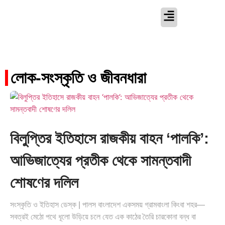
লোক-সংস্কৃতি ও জীবনধারা
বিলুপ্তির ইতিহাসে রাজকীয় বাহন ‘পালকি’:
আভিজাত্যের প্রতীক থেকে সামন্তবাদী
শোষণের দলিল
সংস্কৃতি ও ইতিহাস ডেস্ক | পালস বাংলাদেশ একসময় গ্রামবাংলা কিংবা শহর—
সবত্রই মেঠো পথে ধূলো উড়িয়ে চলে যেত এক কাঠের তৈরি চারকোনা বন্ধ বা