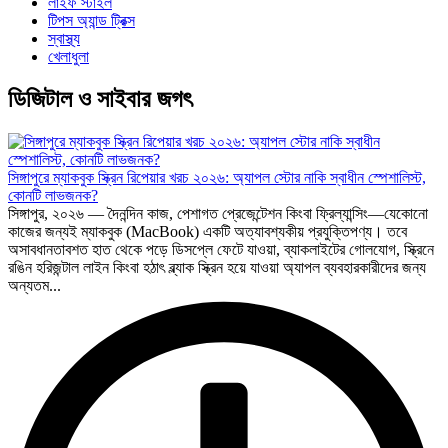
লাইফ স্টাইল
টিপস অ্যান্ড ট্রিক্স
স্বাস্থ্য
খেলাধুলা
ডিজিটাল ও সাইবার জগৎ
সিঙ্গাপুরে ম্যাকবুক স্ক্রিন রিপেয়ার খরচ ২০২৬: অ্যাপল স্টোর নাকি স্বাধীন স্পেশালিস্ট,
কোনটি লাভজনক?
সিঙ্গাপুর, ২০২৬ — দৈনন্দিন কাজ, পেশাগত প্রেজেন্টেশন কিংবা ফ্রিল্যান্সিং—যেকোনো
কাজের জন্যই ম্যাকবুক (MacBook) একটি অত্যাবশ্যকীয় প্রযুক্তিপণ্য। তবে
অসাবধানতাবশত হাত থেকে পড়ে ডিসপ্লে ফেটে যাওয়া, ব্যাকলাইটের গোলযোগ, স্ক্রিনে
রঙিন হরিজন্টাল লাইন কিংবা হঠাৎ ব্ল্যাক স্ক্রিন হয়ে যাওয়া অ্যাপল ব্যবহারকারীদের জন্য
অন্যতম...