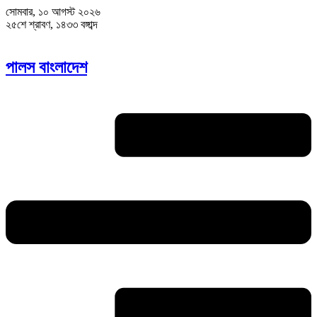
সোমবার, ১০ আগস্ট ২০২৬
২৫শে শ্রাবণ, ১৪৩৩ বঙ্গাব্দ
পালস বাংলাদেশ