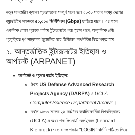
নতুন সাবমেরিন ক্যাবল প্রকল্পগুলো সম্পূর্ণ সচল হলে ২০৩০ সালের মধ্যে দেশের
ব্যান্ডউইথ সক্ষমতা
৫০,০০০ জিবিপিএস (Gbps)
ছাড়িয়ে যাবে। এর ফলে
একদিকে যেমন গ্রাহক পর্যায়ে ইন্টারনেটের খরচ হ্রাস পাবে, অন্যদিকে ৫জি
প্রযুক্তির পূর্ণ সম্ভাবনা উন্মোচিত হয়ে ডিজিটাল অর্থনীতির ভিত শক্ত হবে।
১. আন্তর্জাতিক ইন্টারনেটের ইতিহাস ও
আর্পানেট (ARPANET)
আর্পানেট ও প্রথম বার্তার ইতিহাস:
উৎস:
US Defense Advanced Research
Projects Agency (DARPA)
ও
UCLA
Computer Science Department Archive
।
তথ্য:
১৯৬৯ সালের ২৯ অক্টোবর ক্যালিফোর্নিয়া বিশ্ববিদ্যালয়
(UCLA)-র অধ্যাপক লিওনার্ড ক্লেইনরক (Leonard
Kleinrock) ও তার দল প্রথম “LOGIN” বার্তাটি পাঠাতে গিয়ে