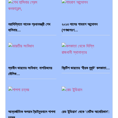
নয়াদিল্লিতে সাবেক প্রধানমন্ত্রী শেখ
২০১৩ সালের শাহবাগ আন্দোলন
হাসিনার…
(গণজাগরণ…
ভারত মহাসাগরের অশ্রু: শ্রীলঙ্কার
ক্রূরতা ও ধ্বংসের মহাকাব্য: পৃথিবীর…
২৬…
স্বাধীন ভারতের সংবিধান: নাগরিকদের
ব্রিটিশ ভারতের ‘হীরক মুকুট’ কলকাতা…
মৌলিক…
ব্রাজিল ও আর্জেন্টিনার কালো অধ্যায়:…
পূর্ব ইউরোপ বনাম তুরস্ক: শত…
আন্তর্জাতিক অপরাধ ট্রাইব্যুনালে শাপলা
রেড ইন্ডিয়ান’ থেকে ‘নেটিভ আমেরিকান’:
পৃথিবীতে বর্তমানে মোট দেশের সংখ্যা…
এশিয়ান সেঞ্চুরির দ্বৈরথ: চীন-ভারতের
চত্বর…
…