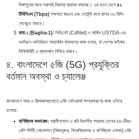
সিঙ্গাপুরের সাথে সরাসরি নিজস্ব ক্যাবল বসাচ্ছে। এর ফলে দেশে
৫১
টিবিপিএস (Tbps)
সক্ষমতা বাড়বে এবং লেটেন্সি কমে মাত্র ৩৩ মিলি-
সেকেন্ডে নামবে।
বাঘা-১ (Bagha-1):
সিডিনেট (CdNet) ও মার্কিন USTDA-এর
অর্থায়নে অতিরিক্ত সাবমেরিন ক্যাবলের কাজ চলছে, যা দেশের সাইবার
সিকিউরিটি ও ব্যাকআপ নিশ্চিত করবে।
৪. বাংলাদেশে ৫জি (5G) প্রযুক্তির
বর্তমান অবস্থা ও চ্যালেঞ্জ
বাংলাদেশে শহর ও শিল্পাঞ্চলগুলোতে ৫জি নেটওয়ার্ক সম্প্রসারণের কাজ এগিয়ে
চলেছে:
বাণিজ্যিক কভারেজ:
গ্রামীণফোন ও রবি বিভাগীয় শহরসহ দেশের ৪৪০টিরও
বেশি নির্দিষ্ট লোকেশনে (বিমানবন্দর, বিশ্ববিদ্যালয় ও বাণিজ্যিক এলাকা) ৫জি