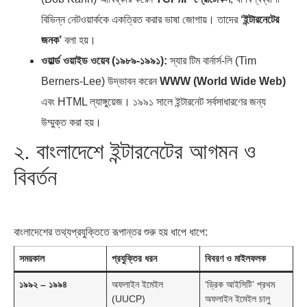
বিভিন্ন নেটওয়ার্ককে একত্রিত করার ভাষা জোগায়। তাদের
‘ইন্টারনেটের
জনক’
বলা হয়।
ওয়ার্ল্ড ওয়াইড ওয়েব (১৯৮৯-১৯৯১):
স্যার টিম বার্নার্স-লি (Tim
Berners-Lee) উদ্ভাবন করেন
WWW (World Wide Web)
এবং HTML ল্যাঙ্গুয়েজ। ১৯৯১ সালে ইন্টারনেট সর্বসাধারণের জন্য
উম্মুক্ত করা হয়।
২. বাংলাদেশে ইন্টারনেটের আগমন ও
বিবর্তন
বাংলাদেশের তথ্যপ্রযুক্তিতে রূপান্তর শুরু হয় ধাপে ধাপে:
সময়কাল
প্রযুক্তির ধরন
বিবরণ ও মাইলফলক
১৯৯২ – ১৯৯৪
অফলাইন ইমেইল
‘ড্রিক আইসিটি’ প্রথম
(UUCP)
অফলাইন ইমেইল চালু