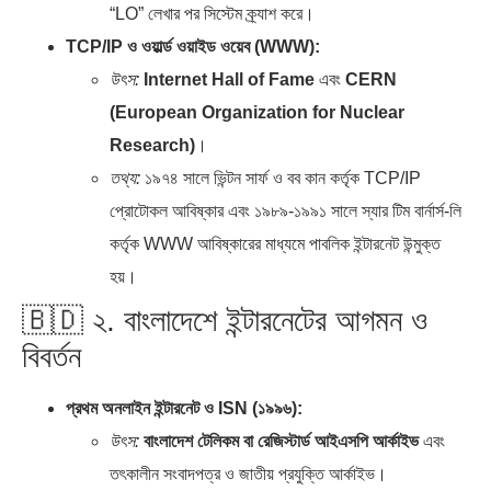
“LO” লেখার পর সিস্টেম ক্র্যাশ করে।
TCP/IP ও ওয়ার্ল্ড ওয়াইড ওয়েব (WWW):
উৎস:
Internet Hall of Fame
এবং
CERN
(European Organization for Nuclear
Research)
।
তথ্য:
১৯৭৪ সালে ভিন্টন সার্ফ ও বব কান কর্তৃক TCP/IP
প্রোটোকল আবিষ্কার এবং ১৯৮৯-১৯৯১ সালে স্যার টিম বার্নার্স-লি
কর্তৃক WWW আবিষ্কারের মাধ্যমে পাবলিক ইন্টারনেট উন্মুক্ত
হয়।
🇧🇩 ২. বাংলাদেশে ইন্টারনেটের আগমন ও
বিবর্তন
প্রথম অনলাইন ইন্টারনেট ও ISN (১৯৯৬):
উৎস:
বাংলাদেশ টেলিকম বা রেজিস্টার্ড আইএসপি আর্কাইভ
এবং
তৎকালীন সংবাদপত্র ও জাতীয় প্রযুক্তি আর্কাইভ।