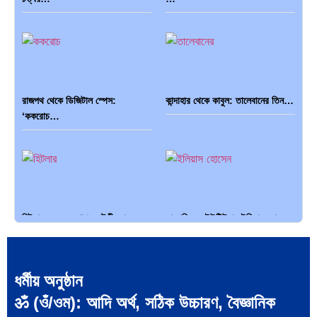
বৈশ্বিক…
রাজপথ থেকে ডিজিটাল স্পেস:
কান্দাহার থেকে কাবুল: তালেবানের তিন…
‘ককরোচ…
হিটলারের মৃত্যু, গোপন নাটকীয়তা ও…
সাংবাদিক ও ইউটিউবার ইলিয়াস হোসেন:
…
ধর্মীয় অনুষ্ঠান
ॐ (ওঁ/ওম): আদি অর্থ, সঠিক উচ্চারণ, বৈজ্ঞানিক