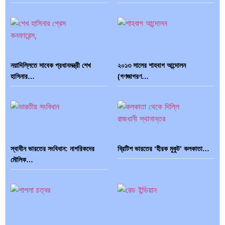
দক্ষিণ এশিয়ায় ‘জেন-জি’ বিপ্লব: বাংলাদেশ,
বিশেষ ইন-ডেপ্থ রিপোর্ট: ক্রীড়া উৎসবে…
…
নয়াদিল্লিতে সাবেক প্রধানমন্ত্রী শেখ
২০১৩ সালের শাহবাগ আন্দোলন
হাসিনার…
(গণজাগরণ…
ভারত মহাসাগরের অশ্রু: শ্রীলঙ্কার ২৬…
ক্রূরতা ও ধ্বংসের মহাকাব্য: পৃথিবীর…
স্বাধীন ভারতের সংবিধান: নাগরিকদের
ব্রিটিশ ভারতের ‘হীরক মুকুট’ কলকাতা…
মৌলিক…
ব্রাজিল ও আর্জেন্টিনার কালো অধ্যায়:…
পূর্ব ইউরোপ বনাম তুরস্ক: শত…