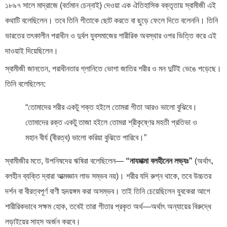
১৮৯৭ সালে মাদ্রাজে (বর্তমান চেন্নাই) দেওয়া এক ঐতিহাসিক বক্তৃতায় স্বামীজী এই
কথাটি বলেছিলেন। তবে তিনি গীতাকে ছোট করতে বা ছুড়ে ফেলে দিতে বলেননি। তিনি
ভারতের তৎকালীন পরাধীন ও দুর্বল যুবসমাজের শারীরিক অবস্থার ওপর ভিত্তি করে এই
দাওয়াই দিয়েছিলেন।
স্বামীজী জানতেন, পরাধীনতার গ্লানিতে ভোগা জাতির শরীর ও মন দুটিই ভেঙে পড়েছে।
তিনি বলেছিলেন:
“তোমাদের শরীর একটু শক্ত হইলে তোমরা গীতা আরও ভালো বুঝিবে।
তোমাদের রক্ত একটু তাজা হইলে তোমরা শ্রীকৃষ্ণের মহতী প্রতিভা ও
মহান বীর্য (বীরত্ব) ভালো করিয়া বুঝিতে পারিবে।”
স্বামীজীর মতে, উপনিষদের ঋষিরা বলেছিলেন—
“নাযমাত্মা বলহীনেন লভ্যঃ”
(অর্থাৎ,
বলহীন ব্যক্তি দ্বারা আত্মজ্ঞান লাভ সম্ভব নয়)। শরীর যদি রুগ্ন থাকে, তবে উচ্চতর
দর্শন বা বীরত্বপূর্ণ বাণী হৃদয়ঙ্গম করা অসম্ভব। তাই তিনি চেয়েছিলেন যুবকেরা আগে
শারীরিকভাবে সক্ষম হোক, তবেই তারা গীতার প্রকৃত অর্থ—অর্থাৎ অন্যায়ের বিরুদ্ধে
লড়াইয়ের সাহস অর্জন করবে।