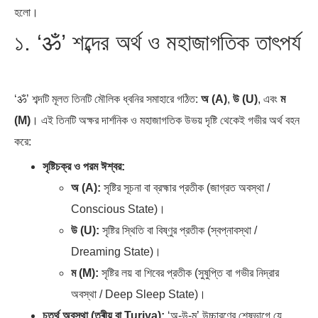
হলো।
১. ‘ॐ’ শব্দের অর্থ ও মহাজাগতিক তাৎপর্য
অর্থ পাচারের মহাকাব্য: ১০০ ডলারের…
দক্ষিণ এশিয়ায় ‘জেন-জি’ বিপ্লব:
বাংলাদেশ,…
‘ॐ’ শব্দটি মূলত তিনটি মৌলিক ধ্বনির সমাহারে গঠিত:
অ (A)
,
উ (U)
, এবং
ম
(M)
। এই তিনটি অক্ষর দার্শনিক ও মহাজাগতিক উভয় দৃষ্টি থেকেই গভীর অর্থ বহন
করে:
সৃষ্টিচক্র ও পরম ঈশ্বর:
অ (A):
সৃষ্টির সূচনা বা ব্রহ্মার প্রতীক (জাগ্রত অবস্থা /
Conscious State)।
উ (U):
সৃষ্টির স্থিতি বা বিষ্ণুর প্রতীক (স্বপ্নাবস্থা /
Dreaming State)।
ম (M):
সৃষ্টির লয় বা শিবের প্রতীক (সুষুপ্তি বা গভীর নিদ্রার
অবস্থা / Deep Sleep State)।
চতুর্থ অবস্থা (তুৰীয় বা Turiya):
‘অ-উ-ম’ উচ্চারণের শেষভাগে যে