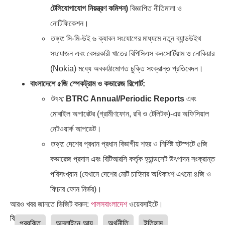
টেলিযোগাযোগ নিয়ন্ত্রণ কমিশন)
বিজ্ঞাপিত নীতিমালা ও
নোটিফিকেশন।
তথ্য:
সি-মি-উই ৬ ক্যাবল সংযোগের মাধ্যমে নতুন ব্যান্ডউইথ
সংযোজন এবং বেসরকারী খাতের বিপিসিএস কনসোর্টিয়াম ও নোকিয়ার
(Nokia) মধ্যে অবকাঠামোগত চুক্তি সংক্রান্ত প্রতিবেদন।
বাংলাদেশে ৫জি স্পেকট্রাম ও কভারেজ রিপোর্ট:
উৎস:
BTRC Annual/Periodic Reports
এবং
মোবাইল অপারেটর (গ্রামীণফোন, রবি ও টেলিটক)-এর অফিসিয়াল
নেটওয়ার্ক আপডেট।
তথ্য:
দেশের প্রধান প্রধান বিভাগীয় শহর ও নির্দিষ্ট হটস্পটে ৫জি
কভারেজ প্রদান এবং বিটিআরসি কর্তৃক হ্যান্ডসেট উৎপাদন সংক্রান্ত
পরিসংখ্যান (যেখানে দেশের মোট চাহিদার অধিকাংশ এখনো ৪জি ও
ফিচার ফোন নির্ভর)।
আরও খবর জানতে ভিজিট করুন:
পালসবাংলাদেশ
ওয়েবসাইটে।
বিষয়ঃ
প্রযুক্তি
অনলাইনে আয়
অর্থনীতি
ইতিহাস