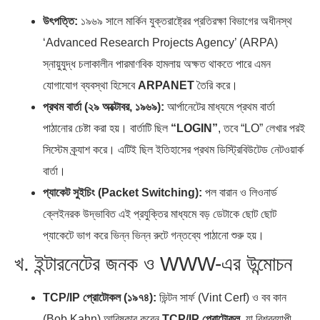
উৎপত্তি:
১৯৬৯ সালে মার্কিন যুক্তরাষ্ট্রের প্রতিরক্ষা বিভাগের অধীনস্থ
‘Advanced Research Projects Agency’ (ARPA)
স্নায়ুযুদ্ধ চলাকালীন পারমাণবিক হামলায় অক্ষত থাকতে পারে এমন
যোগাযোগ ব্যবস্থা হিসেবে
ARPANET
তৈরি করে।
প্রথম বার্তা (২৯ অক্টোবর, ১৯৬৯):
আর্পানেটের মাধ্যমে প্রথম বার্তা
পাঠানোর চেষ্টা করা হয়। বার্তাটি ছিল
“LOGIN”
, তবে “LO” লেখার পরই
সিস্টেম ক্র্যাশ করে। এটিই ছিল ইতিহাসের প্রথম ডিস্ট্রিবিউটেড নেটওয়ার্ক
বার্তা।
প্যাকেট সুইচিং (Packet Switching):
পল বারান ও লিওনার্ড
ক্লেইনরক উদ্ভাবিত এই প্রযুক্তির মাধ্যমে বড় ডেটাকে ছোট ছোট
প্যাকেটে ভাগ করে ভিন্ন ভিন্ন রুটে গন্তব্যে পাঠানো শুরু হয়।
খ. ইন্টারনেটের জনক ও WWW-এর উন্মোচন
TCP/IP প্রোটোকল (১৯৭৪):
ভিন্টন সার্ফ (Vint Cerf) ও বব কান
(Bob Kahn) আবিষ্কার করেন
TCP/IP প্রোটোকল
, যা বিশ্বব্যাপী