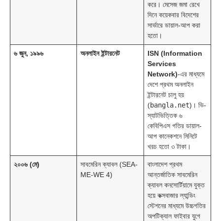
করে। মেসেজ জমা রেখে
দিনে কয়েকবার বিদেশের
সার্ভারে ডায়াল-আপ করা
হতো।
৬ জুন, ১৯৯৬
অনলাইন ইন্টারনেট
ISN (Information
Services
Network)
-এর মাধ্যমে
দেশে প্রথম অনলাইন
ইন্টারনেট চালু হয়
(
bangla.net
)। ভি-
স্যাটভিত্তিক ৬
কেবিপিএস গতির ডায়াল-
আপ কানেকশনে মিনিটে
খরচ হতো ৩ টাকা।
২০০৬ (মে)
সাবমেরিন ক্যাবল (SEA-
বাংলাদেশ প্রথম
ME-WE 4)
আন্তর্জাতিক সাবমেরিন
ক্যাবল কনসোর্টিয়ামে যুক্ত
হয়ে কক্সবাজার ল্যান্ডিং
স্টেশনের মাধ্যমে উচ্চগতির
অপটিক্যাল ফাইবার যুগে