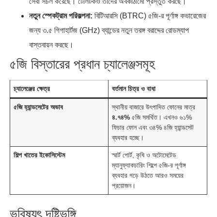
সেবা সচল করেছে। টেলিটকও তাদের অবকাঠামো প্রস্তুত করছে।
নতুন স্পেকট্রাম পরিকল্পনা:
বিটিআরসি (BTRC) ৫জি-র পূর্ণাঙ্গ কভারেজের
জন্য ৩.৫ গিগাহার্টজ (GHz) ব্যান্ডের নতুন তরঙ্গ বরাদ্দের রোডম্যাপ
বাস্তবায়ন করছে।
৫জি বিস্তারের প্রধান চ্যালেঞ্জসমূহ
চ্যালেঞ্জের ক্ষেত্র
বর্তমান চিত্র ও বাধা
৫জি হ্যান্ডসেটের অভাব
স্থানীয় বাজারে উৎপাদিত ফোনের মাত্র
৪.৭৪%
৫জি সমর্থিত। এখনও ৬১%
ফিচার ফোন এবং ৩৪% ৪জি হ্যান্ডসেট
ব্যবহার হচ্ছে।
শিল্প খাতের ইকোসিস্টেম
স্মার্ট পোর্ট, কৃষি ও অটোমেটেড
ম্যানুফ্যাকচারিং শিল্পে ৫জি-র পূর্ণাঙ্গ
ব্যবহার গড়ে উঠতে আরও সময়ের
প্রয়োজন।
ভবিষ্যৎ দৃষ্টিভঙ্গি