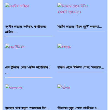
স্বাধীন ভারতের সংবিধান: নাগরিকদের
ব্রিটিশ ভারতের ‘হীরক মুকুট’ কলকাতা…
মৌলিক…
রেড ইন্ডিয়ান’ থেকে ‘নেটিভ আমেরিকান’:
রাজপথ থেকে ডিজিটাল স্পেস: ‘ককরোচ…
…
কান্দাহার থেকে কাবুল: তালেবানের তিন…
হিটলারের মৃত্যু, গোপন নাটকীয়তা ও…