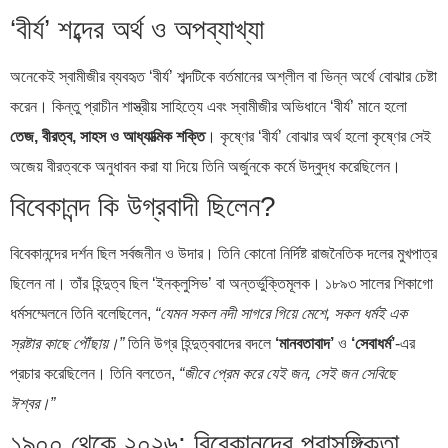
‘বীর্য’ শব্দের অর্থ ও অপব্যাখ্যা
অনেকেই স্বামীজীর ব্যবহৃত ‘বীর্য’ শব্দটিকে বর্তমানের অশ্লীল বা ভিন্ন অর্থে বোঝার চেষ্টা
করেন। কিন্তু প্রাচীন শাস্ত্রীয় সাহিত্যে এবং স্বামীজীর অভিধানে ‘বীর্য’ মানে হলো
তেজ, বীরত্ব, সাহস ও আধ্যাত্মিক শক্তি
। কৃষ্ণের ‘বীর্য’ বোঝার অর্থ হলো কৃষ্ণের সেই
অজেয় বীরত্বকে অনুধাবন করা যা দিয়ে তিনি অর্জুনকে কর্মে উদ্বুদ্ধ করেছিলেন।
বিবেকানন্দ কি উগ্রবাদী ছিলেন?
বিবেকানন্দের দর্শন ছিল সর্বজনীন ও উদার। তিনি কোনো নির্দিষ্ট রাজনৈতিক দলের মুখপাত্র
ছিলেন না। তাঁর হিন্দুত্ব ছিল ‘ইনক্লুসিভ’ বা অন্তর্ভুক্তিমূলক। ১৮৯৩ সালের শিকাগো
ধর্মসম্মেলনে তিনি বলেছিলেন,
“যেমন সকল নদী সাগরে গিয়ে মেশে, সকল ধর্মই এক
স্রষ্টার কাছে পৌঁছায়।”
তিনি উগ্র হিন্দুত্ববাদের বদলে
‘মানবতাবাদ’
ও
‘সেবাধর্ম’
-এর
প্রচার করেছিলেন। তিনি বলতেন,
“জীবে প্রেম করে যেই জন, সেই জন সেবিছে
ঈশ্বর।”
১৯০০ থেকে ২০২৬: বিবেকানন্দের প্রাসঙ্গিকতা