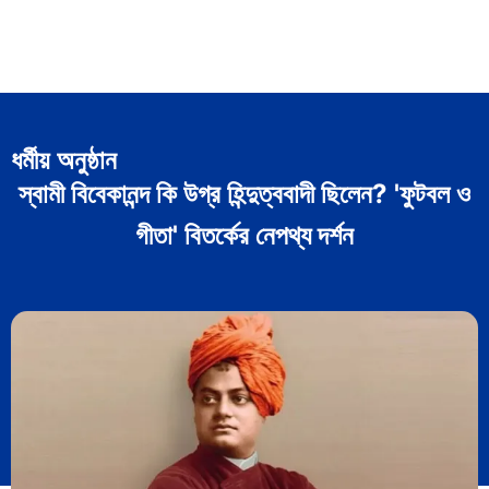
ধর্মীয় অনুষ্ঠান
স্বামী বিবেকানন্দ কি উগ্র হিন্দুত্ববাদী ছিলেন? 'ফুটবল ও
গীতা' বিতর্কের নেপথ্য দর্শন