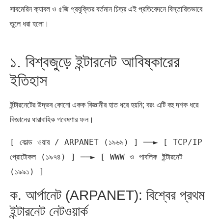
সাবমেরিন ক্যাবল ও ৫জি প্রযুক্তির বর্তমান চিত্র এই প্রতিবেদনে বিস্তারিতভাবে
তুলে ধরা হলো।
অর্থ পাচারের মহাকাব্য: ১০০ ডলারের…
দক্ষিণ এশিয়ায় ‘জেন-জি’ বিপ্লব: বাংলাদেশ,
…
১. বিশ্বজুড়ে ইন্টারনেট আবিষ্কারের
ইতিহাস
ইন্টারনেটের উদ্ভব কোনো একক বিজ্ঞানীর হাত ধরে হয়নি; বরং এটি বহু দশক ধরে
বিজ্ঞানের ধারাবাহিক গবেষণার ফল।
[ কোল্ড ওয়ার / ARPANET (১৯৬৯) ] ──► [ TCP/IP 
প্রোটোকল (১৯৭৪) ] ──► [ WWW ও পাবলিক ইন্টারনেট 
ক. আর্পানেট (ARPANET): বিশ্বের প্রথম
ইন্টারনেট নেটওয়ার্ক