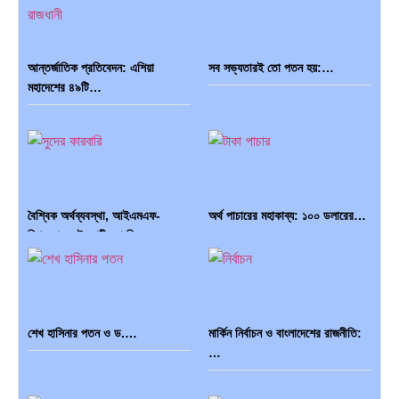
আন্তর্জাতিক প্রতিবেদন: এশিয়া
সব সভ্যতারই তো পতন হয়:…
মহাদেশের ৪৯টি…
বৈশ্বিক অর্থব্যবস্থা, আইএমএফ-
অর্থ পাচারের মহাকাব্য: ১০০ ডলারের…
বিশ্বব্যাংক, ইসলামী ব্যাংকিং…
শেখ হাসিনার পতন ও ড.…
মার্কিন নির্বাচন ও বাংলাদেশের রাজনীতি:
…
দক্ষিণ এশিয়ায় ‘জেন-জি’ বিপ্লব:
বিশেষ ইন-ডেপ্থ রিপোর্ট: ক্রীড়া
বাংলাদেশ,…
উৎসবে…