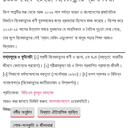
বিংশ শতাব্দীর শুরু থেকে আজ ২০২৬ সাল পর্যন্ত ভারত ও বাংলাদেশের রাজনৈতিক
বিবর্তনে বিবেকানন্দের বাণী যুবসমাজের জন্য ধ্রুবতারা হিসেবে কাজ করেছে। বিশেষ করে
২০২৪-২৫ সালের উত্তাল সময়ে যুবকদের যে সাহসিকতা ও নৈতিক দৃঢ়তা দেখা গেছে,
তার মূলে বিবেকানন্দের সেই ‘ম্যান মেকিং এডুকেশন’ বা মানুষ গড়ার শিক্ষা আজও
বিদ্যমান।
তথ্যসূত্র ও ফুটনোট:
[১] স্বামী বিবেকানন্দের বাণী ও রচনা, ৫ম খণ্ড (বক্তৃতা: ভারতীয়
জীবনে বেদান্তের প্রয়োগ)। [২] শ্রীরামকৃষ্ণ মঠ ও মিশন প্রকাশিত প্রামাণ্য জীবনী।
[৩] শিকাগো ধর্মসম্মেলনের বক্তৃতা (সেপ্টেম্বর ১৮৯৩)। [৪] গুগল স্কলার ও বিভিন্ন
গবেষণাপত্র (বিবেকানন্দের জাতীয়তাবাদ ও বিশ্বদর্শন)।
প্রতিবেদক:
বিডিএস বুলবুল আহমেদ
আরও খবর জানতে ভিজিট করুন:
পালসবাংলাদেশ
ওয়েবসাইটে।
বিষয়ঃ
ধর্মীয় অনুষ্ঠান
বিখ্যাত ঐতিহাসিক ব্যক্তি
লোক-সংস্কৃতি ও জীবনধারা