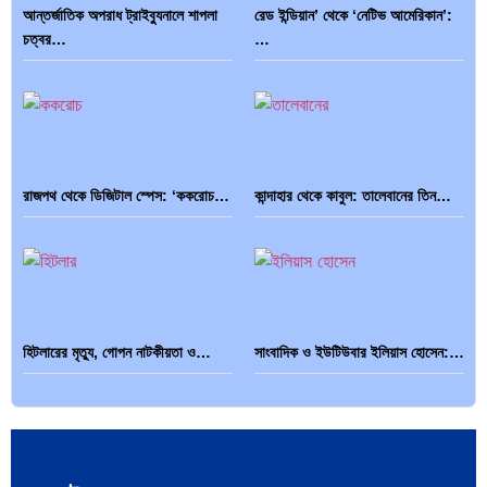
আন্তর্জাতিক অপরাধ ট্রাইব্যুনালে শাপলা
রেড ইন্ডিয়ান’ থেকে ‘নেটিভ আমেরিকান’:
পৃথিবীতে বর্তমানে মোট দেশের সংখ্যা…
এশিয়ান সেঞ্চুরির দ্বৈরথ: চীন-ভারতের
চত্বর…
…
বৈশ্বিক…
রাজপথ থেকে ডিজিটাল স্পেস: ‘ককরোচ…
কান্দাহার থেকে কাবুল: তালেবানের তিন…
হিটলারের মৃত্যু, গোপন নাটকীয়তা ও…
সাংবাদিক ও ইউটিউবার ইলিয়াস হোসেন:…