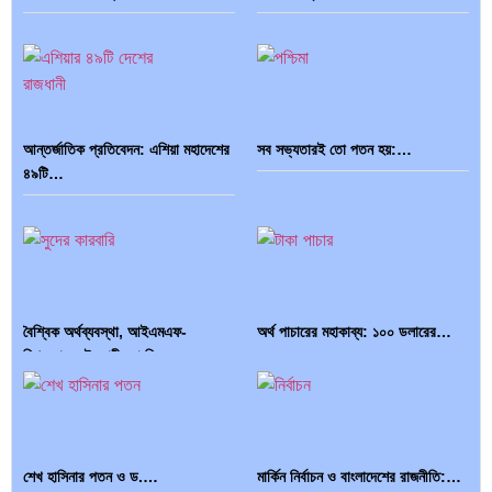
আন্তর্জাতিক প্রতিবেদন: এশিয়া মহাদেশের
সব সভ্যতারই তো পতন হয়:…
৪৯টি…
বৈশ্বিক অর্থব্যবস্থা, আইএমএফ-
অর্থ পাচারের মহাকাব্য: ১০০ ডলারের…
বিশ্বব্যাংক, ইসলামী ব্যাংকিং…
শেখ হাসিনার পতন ও ড.…
মার্কিন নির্বাচন ও বাংলাদেশের রাজনীতি:…