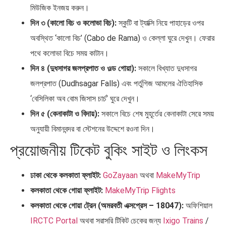
মিউজিক ইনজয় করুন।
দিন ৩ (কালো বিচ ও কলোভা বিচ):
স্কুটি বা ট্যাক্সি নিয়ে পাহাড়ের ওপর
অবস্থিত ‘কালো বিচ’ (Cabo de Rama) ও কেল্লা ঘুরে দেখুন। ফেরার
পথে কলোভা বিচে সময় কাটান।
দিন ৪ (দুধসাগর জলপ্রপাত ও ওল্ড গোয়া):
সকালে বিখ্যাত দুধসাগর
জলপ্রপাত (Dudhsagar Falls) এবং পর্তুগিজ আমলের ঐতিহাসিক
‘বেসিলিকা অব বোম জিসাস চার্চ’ ঘুরে দেখুন।
দিন ৫ (কেনাকাটা ও বিদায়):
সকালে বিচে শেষ মুহূর্তের কেনাকাটা সেরে সময়
অনুযায়ী বিমানবন্দর বা স্টেশনের উদ্দেশে রওনা দিন।
প্রয়োজনীয় টিকেট বুকিং সাইট ও লিংকস
ঢাকা থেকে কলকাতা ফ্লাইট:
GoZayaan
অথবা
MakeMyTrip
কলকাতা থেকে গোয়া ফ্লাইট:
MakeMyTrip Flights
কলকাতা থেকে গোয়া ট্রেন (অমরবতী এক্সপ্রেস – 18047):
অফিশিয়াল
IRCTC Portal
অথবা সরাসরি টিকিট চেকের জন্য
Ixigo Trains
/