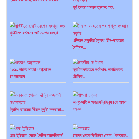
পূর্ব ইউরোপ বনাম তুরস্ক: শত…
পৃথিবীতে বর্তমানে মোট দেশের সংখ্যা…
এশিয়ান সেঞ্চুরির দ্বৈরথ: চীন-ভারতের
বৈশ্বিক…
২০১৩ সালের শাহবাগ আন্দোলন
স্বাধীন ভারতের সংবিধান: নাগরিকদের
পাকিস্তান, চীন ও বাংলাদেশ: তিন…
আমেরিকা সারা দুনিয়ায় গণতন্ত্রের গান…
(গণজাগরণ…
মৌলিক…
আন্তর্জাতিক অপরাধ ট্রাইব্যুনালে শাপলা
চত্বর…
ব্রিটিশ ভারতের ‘হীরক মুকুট’ কলকাতা…
রেড ইন্ডিয়ান’ থেকে ‘নেটিভ আমেরিকান’:
রাজপথ থেকে ডিজিটাল স্পেস: ‘ককরোচ…