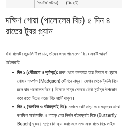
‘মডগাঁও’ স্টেশন)।
(বিচ হাট)
দক্ষিণ গোয়া (পালোলেম বিচ) ৫ দিন ৪
রাতের ট্যুর প্ল্যান
যাঁরা বাজেট ফ্রেন্ডলি ট্রিপ চান, তাঁদের জন্য পালোলেম বিচের একটি আদর্শ
ইটেনারারি:
দিন ১ (পৌঁছানো ও সূর্যাস্ত):
ঢাকা থেকে কলকাতা হয়ে বিমানে বা ট্রেনে
গোয়ার মডগাঁও (Madgaon) স্টেশনে নামুন। সেখান থেকে ট্যাক্সি নিয়ে
চলে যান পালোলেম বিচে। বিকেলে শান্ত সৈকতে হেঁটে সূর্যাস্ত উপভোগ
করে রাতে বিচের ধারের ‘বিচ হাটে’ থাকুন।
দিন ২ (ডলফিন ও বাটারফ্লাই বিচ):
সকালে বোট ভাড়া করে সমুদ্রের মাঝে
ডলফিন সাইটসায়িং ও পাহাড় ঘেরা নির্জন বাটারফ্লাই বিচে (Butterfly
Beach) ঘুরুন। দুপুরে সি-ফুড ক্যাফেতে লাঞ্চ এবং রাতে বিচে লাইভ