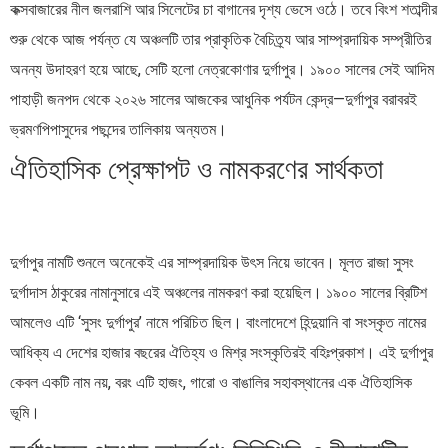
কক্সবাজারের নীল জলরাশি আর সিলেটের চা বাগানের দৃশ্য ভেসে ওঠে। তবে বিংশ শতাব্দীর
শুরু থেকে আজ পর্যন্ত যে অঞ্চলটি তার প্রাকৃতিক বৈচিত্র্য আর সাম্প্রদায়িক সম্প্রীতির
অনন্য উদাহরণ হয়ে আছে, সেটি হলো নেত্রকোণার দুর্গাপুর। ১৯০০ সালের সেই আদিম
পাহাড়ী জনপদ থেকে ২০২৬ সালের আজকের আধুনিক পর্যটন কেন্দ্র—দুর্গাপুর বরাবরই
ভ্রমণপিপাসুদের পছন্দের তালিকায় অন্যতম।
ঐতিহাসিক প্রেক্ষাপট ও নামকরণের সার্থকতা
দুর্গাপুর নামটি শুনলে অনেকেই এর সাম্প্রদায়িক উৎস নিয়ে ভাবেন। মূলত রাজা সুসং
দুর্গাদাস ঠাকুরের নামানুসারে এই অঞ্চলের নামকরণ করা হয়েছিল। ১৯০০ সালের ব্রিটিশ
আমলেও এটি ‘সুসং দুর্গাপুর’ নামে পরিচিত ছিল। বাংলাদেশে হিন্দুয়ানি বা সংস্কৃত নামের
আধিক্য এ দেশের হাজার বছরের ঐতিহ্য ও মিশ্র সংস্কৃতিরই বহিঃপ্রকাশ। এই দুর্গাপুর
কেবল একটি নাম নয়, বরং এটি হাজং, গারো ও বাঙালির সহাবস্থানের এক ঐতিহাসিক
ভূমি।