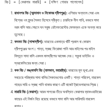
রাধানগর বিচ (আন্দামান ও নিকোবর দ্বীপপুঞ্জ):
এশিয়ার অন্যতম সেরা এবং
বিশ্বের ৭ম সুন্দর সৈকত হিসেবে স্বীকৃত। চারদিকে নীল পানি, ধবধবে সাদা
নরম বালি আর পেছনে ঘন সবুজ রেইনফরেস্টের মেলবন্ধন একে অনন্য করে
তুলেছে।
কদমত বিচ (লাক্ষাদ্বীপ):
ভারতের একমাত্র খাঁটি প্রবাল বা কোরাল
দ্বীপপুঞ্জের অংশ। শান্ত, স্বচ্ছ ফিরোজা পানি আর মাইলের পর মাইল
বিস্তৃত সাদা বালি একদম মালদ্বীপের আমেজ দেয়। স্কুবা ডাইভিং ও
স্নরকেলিংয়ের জন্য সেরা।
কক বিচ / কঙ্কাবলি বিচ (মালভান, মহারাষ্ট্র):
ভারতের মূল ভূখণ্ডের
সবচেয়ে পরিষ্কার সাদা বালির সৈকতগুলোর একটি। শান্ত পরিবেশ, নারকেল
গাছের সারি ও স্বচ্ছ পানি থাকার কারণে এটি বাজেট ট্রাভেলারদের প্রিয়।
মারারি বিচ (কেরালা):
আরব সাগরের তীরে অবস্থিত কেরালার ব্যাকওয়াটারের
কাছের এই নির্জন বিচে রয়েছে ধবধবে সাদা বালি আর সারিসারি নারকেল
বাগান।