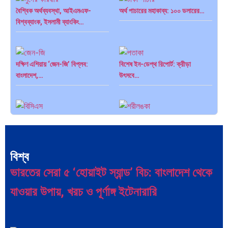
বৈশ্বিক অর্থব্যবস্থা, আইএমএফ-
অর্থ পাচারের মহাকাব্য: ১০০ ডলারের…
বিশ্বব্যাংক, ইসলামী ব্যাংকিং…
দক্ষিণ এশিয়ায় ‘জেন-জি’ বিপ্লব:
বিশেষ ইন-ডেপ্থ রিপোর্ট: ক্রীড়া
বাংলাদেশ,…
উৎসবে…
জিপিএ-৫-এর বন্যা, প্রকৌশলীদের
ভারত মহাসাগরের অশ্রু: শ্রীলঙ্কার
বিসিএস-প্রেম এবং…
২৬…
বিশ্ব
ভারতের সেরা ৫ ‘হোয়াইট স্যান্ড’ বিচ: বাংলাদেশ থেকে
যাওয়ার উপায়, খরচ ও পূর্ণাঙ্গ ইটেনারারি