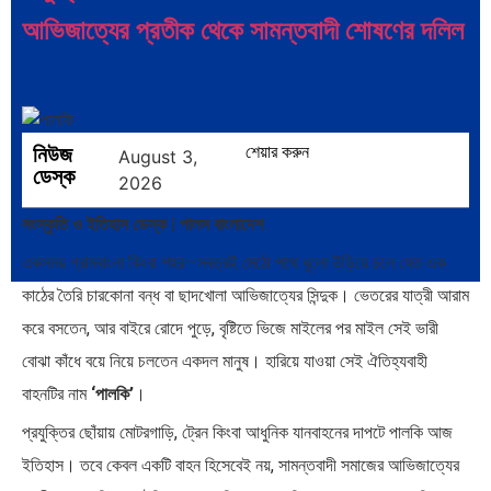
আভিজাত্যের প্রতীক থেকে সামন্তবাদী শোষণের দলিল
নিউজ
শেয়ার করুন
August 3,
ডেস্ক
2026
সংস্কৃতি ও ইতিহাস ডেস্ক | পালস বাংলাদেশ
একসময় গ্রামবাংলা কিংবা শহর—সবত্রই মেঠো পথে ধূলো উড়িয়ে চলে যেত এক
কাঠের তৈরি চারকোনা বন্ধ বা ছাদখোলা আভিজাত্যের সিন্দুক। ভেতরের যাত্রী আরাম
করে বসতেন, আর বাইরে রোদে পুড়ে, বৃষ্টিতে ভিজে মাইলের পর মাইল সেই ভারী
বোঝা কাঁধে বয়ে নিয়ে চলতেন একদল মানুষ। হারিয়ে যাওয়া সেই ঐতিহ্যবাহী
বাহনটির নাম
‘পালকি’
।
প্রযুক্তির ছোঁয়ায় মোটরগাড়ি, ট্রেন কিংবা আধুনিক যানবাহনের দাপটে পালকি আজ
ইতিহাস। তবে কেবল একটি বাহন হিসেবেই নয়, সামন্তবাদী সমাজের আভিজাত্যের