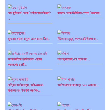
রেড ইন্ডিয়ান’ থেকে ‘নেটিভ আমেরিকান’:
রাজপথ থেকে ডিজিটাল স্পেস: ‘ককরোচ…
…
কান্দাহার থেকে কাবুল: তালেবানের তিন…
হিটলারের মৃত্যু, গোপন নাটকীয়তা ও…
আন্তর্জাতিক প্রতিবেদন: এশিয়া
সব সভ্যতারই তো পতন হয়:…
মহাদেশের ৪৯টি…
বৈশ্বিক অর্থব্যবস্থা, আইএমএফ-
অর্থ পাচারের মহাকাব্য: ১০০ ডলারের…
বিশ্বব্যাংক, ইসলামী ব্যাংকিং…