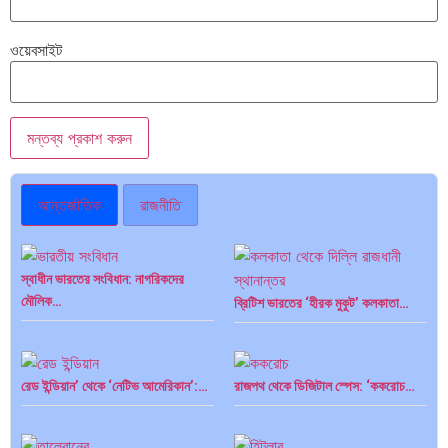
ওয়েবসাইট
আন্তর্জাতিক
রাজনীতি
স্বাধীন ভারতের সংবিধান: নাগরিকদের
মৌলিক…
ব্রিটিশ ভারতের ‘হীরক মুকুট’ কলকাতা…
রেড ইন্ডিয়ান’ থেকে ‘নেটিভ আমেরিকান’:…
রাজপথ থেকে ডিজিটাল স্পেস: ‘ককরোচ…