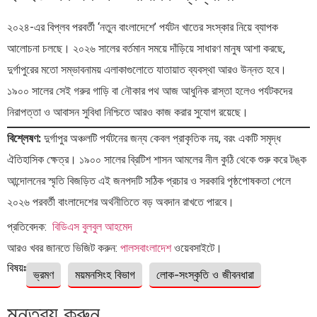
২০২৪-এর বিপ্লব পরবর্তী ‘নতুন বাংলাদেশে’ পর্যটন খাতের সংস্কার নিয়ে ব্যাপক
আলোচনা চলছে। ২০২৬ সালের বর্তমান সময়ে দাঁড়িয়ে সাধারণ মানুষ আশা করছে,
দুর্গাপুরের মতো সম্ভাবনাময় এলাকাগুলোতে যাতায়াত ব্যবস্থা আরও উন্নত হবে।
১৯০০ সালের সেই গরুর গাড়ি বা নৌকার পথ আজ আধুনিক রাস্তা হলেও পর্যটকদের
নিরাপত্তা ও আবাসন সুবিধা নিশ্চিতে আরও কাজ করার সুযোগ রয়েছে।
বিশ্লেষণ:
দুর্গাপুর অঞ্চলটি পর্যটনের জন্য কেবল প্রাকৃতিক নয়, বরং একটি সমৃদ্ধ
ঐতিহাসিক ক্ষেত্র। ১৯০০ সালের ব্রিটিশ শাসন আমলের নীল কুঠি থেকে শুরু করে টঙ্ক
আন্দোলনের স্মৃতি বিজড়িত এই জনপদটি সঠিক প্রচার ও সরকারি পৃষ্ঠপোষকতা পেলে
২০২৬ পরবর্তী বাংলাদেশের অর্থনীতিতে বড় অবদান রাখতে পারবে।
প্রতিবেদক:
বিডিএস বুলবুল আহমেদ
আরও খবর জানতে ভিজিট করুন:
পালসবাংলাদেশ
ওয়েবসাইটে।
বিষয়ঃ
ভ্রমণ
ময়মনসিংহ বিভাগ
লোক-সংস্কৃতি ও জীবনধারা
মন্তব্য করুন