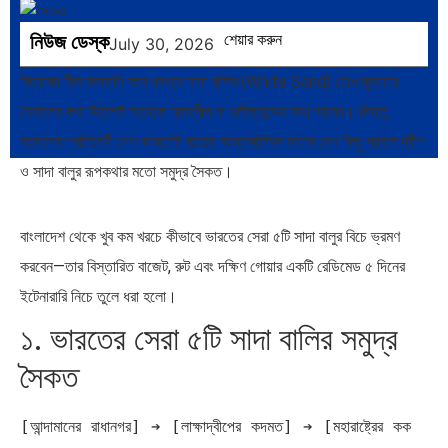
নিউজ ডেস্ক
শেয়ার করুন
July 30, 2026
ফিরোজা নীল জলরাশি আর ধবধবে সাদা বালির (White Sand) চোখ জুড়ানো
সৈকতের কথা উঠলেই অনেকে মালদ্বীপ বা থাইল্যান্ডের কথা ভাবেন। কিন্তু
আমাদের প্রতিবেশী দেশ ভারতেই রয়েছে আন্তর্জাতিক মানের বেশ কিছু প্রবাল দ্বীপ
ও সাদা বালুর রূপকথার মতো সমুদ্র সৈকত।
বাংলাদেশ থেকে খুব কম খরচে কীভাবে ভারতের সেরা ৫টি সাদা বালুর বিচে ভ্রমণ
করবেন—তার বিস্তারিত বাজেট, রুট এবং দক্ষিণ গোয়ার একটি রেডিমেড ৫ দিনের
ইটেনারারি নিচে তুলে ধরা হলো।
১. ভারতের সেরা ৫টি সাদা বালির সমুদ্র
সৈকত
[আন্দামানের রাধানগর] ➔ [লাক্ষাদ্বীপের কদমত] ➔ [মহারাষ্ট্রের কক 