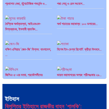
প্রথাগত মেধা, স্ট্র্যাটেজিক গভর্নেন্স ও…
পদ্মা সেতু ও রেল সংযোগ…
বৈশ্বিক অর্থব্যবস্থা, আইএমএফ-
অর্থ পাচারের মহাকাব্য: ১০০ ডলারের…
বিশ্বব্যাংক, ইসলামী ব্যাংকিং…
দক্ষিণ এশিয়ায় ‘জেন-জি’ বিপ্লব: বাংলাদেশ,
বিশেষ ইন-ডেপ্থ রিপোর্ট: ক্রীড়া উৎসবে…
…
জিপিএ-৫-এর বন্যা, প্রকৌশলীদের
ভারত মহাসাগরের অশ্রু: শ্রীলঙ্কার ২৬…
বিসিএস-প্রেম এবং…
ইতিহাস
বিলুপ্তির ইতিহাসে রাজকীয় বাহন ‘পালকি’: