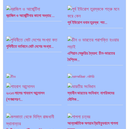
ব্রাজিল ও আর্জেন্টিনার কালো অধ্যায়:…
পূর্ব ইউরোপ বনাম তুরস্ক: শত…
পৃথিবীতে বর্তমানে মোট দেশের সংখ্যা…
এশিয়ান সেঞ্চুরির দ্বৈরথ: চীন-ভারতের
বৈশ্বিক…
পাকিস্তান, চীন ও বাংলাদেশ: তিন…
আমেরিকা সারা দুনিয়ায় গণতন্ত্রের গান…
২০১৩ সালের শাহবাগ আন্দোলন
স্বাধীন ভারতের সংবিধান: নাগরিকদের
(গণজাগরণ…
মৌলিক…
আন্তর্জাতিক অপরাধ ট্রাইব্যুনালে শাপলা