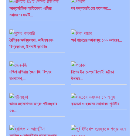
আন্তর্জাতিক প্রতিবেদন: এশিয়া
সব সভ্যতারই তো পতন হয়:…
মহাদেশের ৪৯টি…
বৈশ্বিক অর্থব্যবস্থা, আইএমএফ-
অর্থ পাচারের মহাকাব্য: ১০০ ডলারের…
বিশ্বব্যাংক, ইসলামী ব্যাংকিং…
দক্ষিণ এশিয়ায় ‘জেন-জি’ বিপ্লব:
বিশেষ ইন-ডেপ্থ রিপোর্ট: ক্রীড়া
বাংলাদেশ,…
উৎসবে…
ভারত মহাসাগরের অশ্রু: শ্রীলঙ্কার
ক্রূরতা ও ধ্বংসের মহাকাব্য: পৃথিবীর…
২৬…
ব্রাজিল ও আর্জেন্টিনার কালো অধ্যায়:…