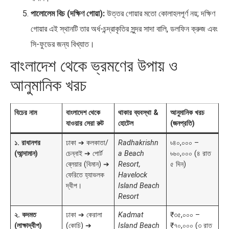
পালোলেম বিচ (দক্ষিণ গোয়া):
উত্তর গোয়ার মতো কোলাহলপূর্ণ নয়; দক্ষিণ
গোয়ার এই স্থানটি তার অর্ধ-চন্দ্রাকৃতির সুন্দর সাদা বালি, ডলফিন ক্রুজ এবং
সি-ফুডের জন্য বিখ্যাত।
বাংলাদেশ থেকে ভ্রমণের উপায় ও
আনুমানিক খরচ
বিচের নাম
বাংলাদেশ থেকে
থাকার ব্যবস্থা &
আনুমানিক খরচ
যাওয়ার সেরা রুট
হোটেল
(জনপ্রতি)
১. রাধানগর
ঢাকা ➔ কলকাতা/
Radhakrishn
৳৪০,০০০ –
(আন্দামান)
চেন্নাই ➔ পোর্ট
a Beach
৳৬০,০০০ (৪ রাত
ব্লেয়ার (বিমান) ➔
Resort,
৫ দিন)
ফেরিতে হ্যাভলক
Havelock
দ্বীপ।
Island Beach
Resort
২. কদমত
ঢাকা ➔ কেরালা
Kadmat
₹৩৫,০০০ –
(লাক্ষাদ্বীপ)
(কোচি) ➔
Island Beach
₹৭০,০০০ (৩ রাত