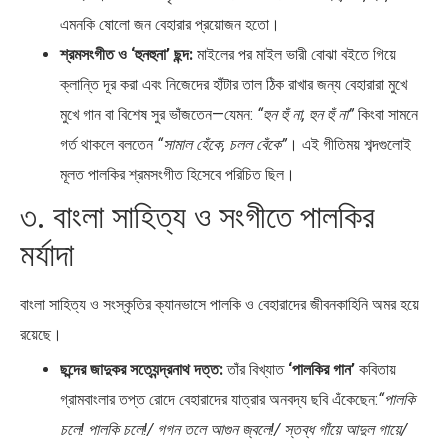
এমনকি ষোলো জন বেহারার প্রয়োজন হতো।
শ্রমসংগীত ও ‘হুনহুনা’ ছন্দ:
মাইলের পর মাইল ভারী বোঝা বইতে গিয়ে
ক্লান্তি দূর করা এবং নিজেদের হাঁটার তাল ঠিক রাখার জন্য বেহারারা মুখে
মুখে গান বা বিশেষ সুর ভাঁজতেন—যেমন:
“হুন হুঁ না, হুন হুঁ না”
কিংবা সামনে
গর্ত থাকলে বলতেন
“সামাল হেঁকে, চলল বেঁকে”
। এই গীতিময় শব্দগুলোই
মূলত পালকির শ্রমসংগীত হিসেবে পরিচিত ছিল।
৩. বাংলা সাহিত্য ও সংগীতে পালকির
মর্যাদা
বাংলা সাহিত্য ও সংস্কৃতির ক্যানভাসে পালকি ও বেহারাদের জীবনকাহিনি অমর হয়ে
রয়েছে।
ছন্দের জাদুকর সত্যেন্দ্রনাথ দত্ত:
তাঁর বিখ্যাত
‘পালকির গান’
কবিতায়
গ্রামবাংলার তপ্ত রোদে বেহারাদের যাত্রার অনবদ্য ছবি এঁকেছেন:
“পালকি
চলে! পালকি চলে!/ গগন তলে আগুন জ্বলে!/ স্তব্ধ গাঁয়ে আদুল গায়ে/