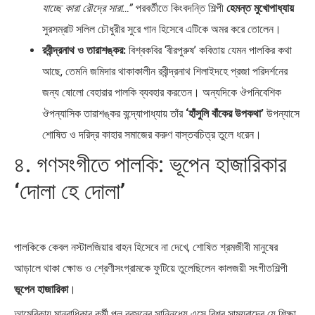
যাচ্ছে কারা রৌদ্রে সারা…”
পরবর্তীতে কিংবদন্তি শিল্পী
হেমন্ত মুখোপাধ্যায়
সুরসম্রাট সলিল চৌধুরীর সুরে গান হিসেবে এটিকে অমর করে তোলেন।
রবীন্দ্রনাথ ও তারাশঙ্কর:
বিশ্বকবির ‘বীরপুরুষ’ কবিতায় যেমন পালকির কথা
আছে, তেমনি জমিদার থাকাকালীন রবীন্দ্রনাথ শিলাইদহে প্রজা পরিদর্শনের
জন্য ষোলো বেহারার পালকি ব্যবহার করতেন। অন্যদিকে ঔপনিবেশিক
ঔপন্যাসিক তারাশঙ্কর বন্দ্যোপাধ্যায় তাঁর
‘হাঁসুলি বাঁকের উপকথা’
উপন্যাসে
শোষিত ও দরিদ্র কাহার সমাজের করুণ বাস্তবচিত্র তুলে ধরেন।
৪. গণসংগীতে পালকি: ভূপেন হাজারিকার
‘দোলা হে দোলা’
পালকিকে কেবল নস্টালজিয়ার বাহন হিসেবে না দেখে, শোষিত শ্রমজীবী মানুষের
আড়ালে থাকা ক্ষোভ ও শ্রেণীসংগ্রামকে ফুটিয়ে তুলেছিলেন কালজয়ী সংগীতশিল্পী
ভূপেন হাজারিকা
।
আমেরিকায় মানবাধিকার কর্মী পল রবসনের সান্নিধ্যে এসে বিশ্ব সাম্যবাদের যে শিক্ষা