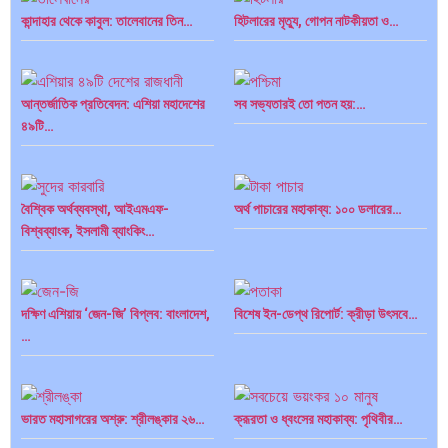
কান্দাহার থেকে কাবুল: তালেবানের তিন…
হিটলারের মৃত্যু, গোপন নাটকীয়তা ও…
আন্তর্জাতিক প্রতিবেদন: এশিয়া মহাদেশের
সব সভ্যতারই তো পতন হয়:…
৪৯টি…
বৈশ্বিক অর্থব্যবস্থা, আইএমএফ-
অর্থ পাচারের মহাকাব্য: ১০০ ডলারের…
বিশ্বব্যাংক, ইসলামী ব্যাংকিং…
দক্ষিণ এশিয়ায় ‘জেন-জি’ বিপ্লব: বাংলাদেশ,
বিশেষ ইন-ডেপ্থ রিপোর্ট: ক্রীড়া উৎসবে…
…
ভারত মহাসাগরের অশ্রু: শ্রীলঙ্কার ২৬…
ক্রূরতা ও ধ্বংসের মহাকাব্য: পৃথিবীর…