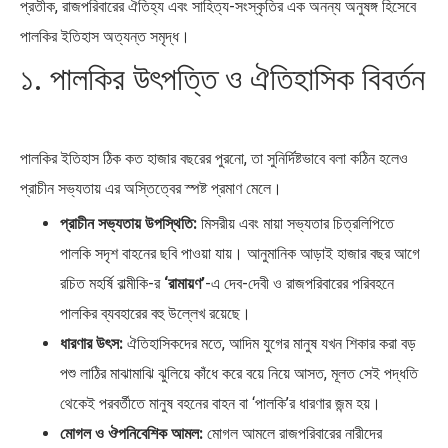
প্রতীক, রাজপরিবারের ঐতিহ্য এবং সাহিত্য-সংস্কৃতির এক অনন্য অনুষঙ্গ হিসেবে
পালকির ইতিহাস অত্যন্ত সমৃদ্ধ।
১. পালকির উৎপত্তি ও ঐতিহাসিক বিবর্তন
পালকির ইতিহাস ঠিক কত হাজার বছরের পুরনো, তা সুনির্দিষ্টভাবে বলা কঠিন হলেও
প্রাচীন সভ্যতায় এর অস্তিত্বের স্পষ্ট প্রমাণ মেলে।
প্রাচীন সভ্যতায় উপস্থিতি:
মিসরীয় এবং মায়া সভ্যতার চিত্রলিপিতে
পালকি সদৃশ বাহনের ছবি পাওয়া যায়। আনুমানিক আড়াই হাজার বছর আগে
রচিত মহর্ষি বাল্মীকি-র
‘রামায়ণ’
-এ দেব-দেবী ও রাজপরিবারের পরিবহনে
পালকির ব্যবহারের বহু উল্লেখ রয়েছে।
ধারণার উৎস:
ঐতিহাসিকদের মতে, আদিম যুগের মানুষ যখন শিকার করা বড়
পশু লাঠির মাঝামাঝি ঝুলিয়ে কাঁধে করে বয়ে নিয়ে আসত, মূলত সেই পদ্ধতি
থেকেই পরবর্তীতে মানুষ বহনের বাহন বা ‘পালকি’র ধারণার জন্ম হয়।
মোগল ও ঔপনিবেশিক আমল:
মোগল আমলে রাজপরিবারের নারীদের