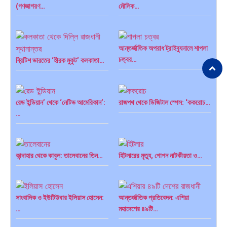
পাকিস্তান, চীন ও বাংলাদেশ: তিন…
আমেরিকা সারা দুনিয়ায় গণতন্ত্রের গান…
(গণজাগরণ…
মৌলিক…
আন্তর্জাতিক অপরাধ ট্রাইব্যুনালে শাপলা
চত্বর…
ব্রিটিশ ভারতের ‘হীরক মুকুট’ কলকাতা…
রেড ইন্ডিয়ান’ থেকে ‘নেটিভ আমেরিকান’:
রাজপথ থেকে ডিজিটাল স্পেস: ‘ককরোচ…
…
কান্দাহার থেকে কাবুল: তালেবানের তিন…
হিটলারের মৃত্যু, গোপন নাটকীয়তা ও…
সাংবাদিক ও ইউটিউবার ইলিয়াস হোসেন:
আন্তর্জাতিক প্রতিবেদন: এশিয়া
…
মহাদেশের ৪৯টি…