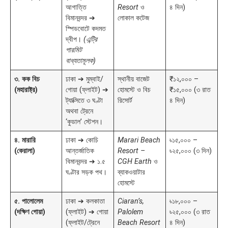
আগাত্তি
Resort
ও
৪ দিন)
বিমানবন্দর ➔
লোকাল কটেজ
স্পিডবোটে কদমত
দ্বীপ।
(এন্ট্রি
পারমিট
বাধ্যতামূলক)
৩. কক বিচ
ঢাকা ➔ মুম্বাই/
স্থানীয় বাজেট
₹১২,০০০ –
(মহারাষ্ট্র)
গোয়া (ফ্লাইট) ➔
হোমস্টে ও বিচ
₹১৫,০০০ (৩ রাত
ট্যাক্সিতে ৩ ঘণ্টা
রিসোর্ট
৪ দিন)
অথবা ট্রেনে
‘কুডাল’ স্টেশন।
৪. মারারি
ঢাকা ➔ কোচি
Marari Beach
৳১৫,০০০ –
(কেরালা)
আন্তর্জাতিক
Resort –
৳২৫,০০০ (৩ দিন)
বিমানবন্দর ➔ ১.৫
CGH Earth
ও
ঘণ্টার সড়ক পথ।
ব্যাকওয়াটার
হোমস্টে
৫. পালোলেম
ঢাকা ➔ কলকাতা
Ciaran’s,
৳১৮,০০০ –
(দক্ষিণ গোয়া)
(ফ্লাইট) ➔ গোয়া
Palolem
৳২৫,০০০ (৩ রাত
(ফ্লাইট/ট্রেনে
Beach Resort
৪ দিন)