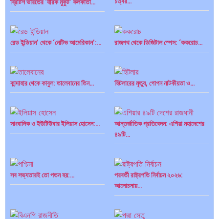
চত্বর…
ব্রিটিশ ভারতের ‘হীরক মুকুট’ কলকাতা…
রেড ইন্ডিয়ান’ থেকে ‘নেটিভ আমেরিকান’:…
রাজপথ থেকে ডিজিটাল স্পেস: ‘ককরোচ…
কান্দাহার থেকে কাবুল: তালেবানের তিন…
হিটলারের মৃত্যু, গোপন নাটকীয়তা ও…
সাংবাদিক ও ইউটিউবার ইলিয়াস হোসেন:…
আন্তর্জাতিক প্রতিবেদন: এশিয়া মহাদেশের
৪৯টি…
সব সভ্যতারই তো পতন হয়:…
পরবর্তী রাষ্ট্রপতি নির্বাচন ২০২৬:
আলোচনায়…