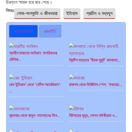
চিরন্তন স্মারক হয়ে রয়ে গেছে।
বিষয়ঃ
লোক-সংস্কৃতি ও জীবনধারা
ইতিহাস
প্রাচীন ও মধ্যযুগ
আন্তর্জাতিক
রাজনীতি
স্বাধীন ভারতের সংবিধান: নাগরিকদের
মৌলিক…
ব্রিটিশ ভারতের ‘হীরক মুকুট’ কলকাতা…
রেড ইন্ডিয়ান’ থেকে ‘নেটিভ আমেরিকান’:
রাজপথ থেকে ডিজিটাল স্পেস: ‘ককরোচ…
…
কান্দাহার থেকে কাবুল: তালেবানের তিন…
হিটলারের মৃত্যু, গোপন নাটকীয়তা ও…