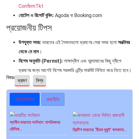
ConfirmTkt
হোটেল ও রিসোর্ট বুকিং:
Agoda বা Booking.com
প্রয়োজনীয় টিপস
উপযুক্ত সময়:
ভারতের এই সৈকতগুলো ভ্রমণের সেরা সময় হলো
অক্টোবর
থেকে মে মাস
।
বিশেষ অনুমতি (Permit):
লাক্ষাদ্বীপ এবং আন্দামানের কিছু দ্বীপে
ভ্রমণের জন্য আগেই বিশেষ সরকারি এন্ট্রি পারমিট নিশ্চিত করে নিতে হবে।
বিষয়ঃ
ভ্রমণ
বিশ্ব
আন্তর্জাতিক
রাজনীতি
স্বাধীন ভারতের সংবিধান: নাগরিকদের
মৌলিক…
ব্রিটিশ ভারতের ‘হীরক মুকুট’ কলকাতা…