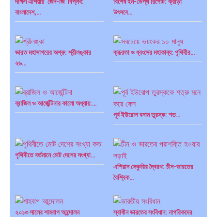
দক্ষিণ এশিয়ায় ‘জেন-জি’ বিপ্লব:
বিশেষ ইন-ডেপ্থ রিপোর্ট: ক্রীড়া
বাংলাদেশ,…
উৎসবে…
ভারত মহাসাগরের অশ্রু: শ্রীলঙ্কার
ক্রূরতা ও ধ্বংসের মহাকাব্য: পৃথিবীর…
২৬…
ব্রাজিল ও আর্জেন্টিনার কালো অধ্যায়:…
পূর্ব ইউরোপ বনাম তুরস্ক: শত…
পৃথিবীতে বর্তমানে মোট দেশের সংখ্যা…
এশিয়ান সেঞ্চুরির দ্বৈরথ: চীন-ভারতের
বৈশ্বিক…
২০১৩ সালের শাহবাগ আন্দোলন
স্বাধীন ভারতের সংবিধান: নাগরিকদের