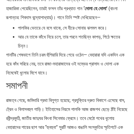
হাজারিকা পেয়েছিলেন, তারই ফসল তাঁর প্রখ্যাত গান
‘দোলা হে দোলা’
(বাংলা
রূপান্তর: শিবদাস বন্দ্যোপাধ্যায়)। গানে তিনি স্পষ্ট দেখিয়েছেন—
পালকির ভেতরে যে বসে থাকে, সে হীরে-সোনায় ঝলমল করে।
আর যে তাকে কাঁধে নিয়ে চলে, তার পরনে শতছিন্ন কাপড়, পিঠে ক্ষতের
চিহ্ন।
গানটির শেষভাগে তিনি চরম হুঁশিয়ারি দিয়ে গেয়ে ওঠেন— বেহারারা যদি একদিন এক
হয়ে কাঁধ সরিয়ে নেয়, তবে রাজা-মহারাজাদের ওই দম্ভের প্রাসাদ ও দোলা এক
নিমেষেই ধূলোয় মিশে যাবে।
সমাপনী
রাজত্ব গেছে, জমিদারি প্রথা বিলুপ্ত হয়েছে; প্রযুক্তির দ্রুত বিকাশে এসেছে বাস,
ট্রেন ও বিলাসবহুল গাড়ি। ইতিহাসের নিয়মে পালকি আজ রাজপথ ছেড়ে ঠাঁই নিয়েছে
রবীন্দ্রকুঠি, জাতীয় জাদুঘর কিংবা সিনেমার ফ্রেমে। তবে মেঠো পথের ধূলোয়
বেহারাদের পায়ের ছাপ আর “হুনহুনা” সুরটি আজও বাঙালি সংস্কৃতির স্মৃতিপটে এক