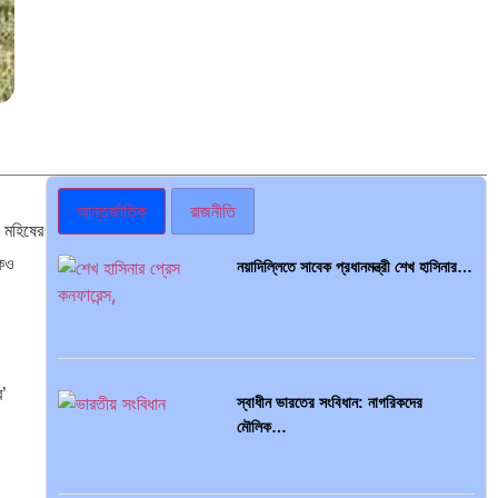
আন্তর্জাতিক
রাজনীতি
 মহিষের
কেও
নয়াদিল্লিতে সাবেক প্রধানমন্ত্রী শেখ হাসিনার…
র’
স্বাধীন ভারতের সংবিধান: নাগরিকদের
মৌলিক…