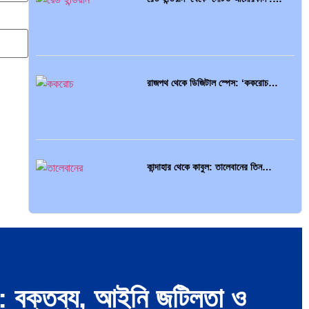
ভারত মহাসাগরের অশ্রু: শ্রীলঙ্কার ২৬…
রাজপথ থেকে ডিজিটাল স্পেস: ‘ককরোচ…
ক্রূরতা ও ধ্বংসের মহাকাব্য: পৃথিবীর…
কান্দাহার থেকে কাবুল: তালেবানের তিন…
ব্রাজিল ও আর্জেন্টিনার কালো অধ্যায়:…
হিটলারের মৃত্যু, গোপন নাটকীয়তা ও…
পূর্ব ইউরোপ বনাম তুরস্ক: শত…
েন্স: বক্তব্য, আইনি জটিলতা ও