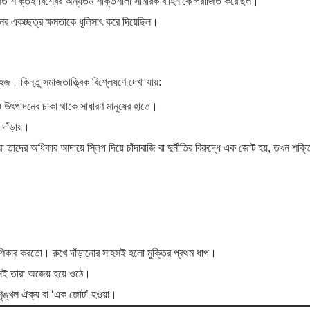
লিত শক্তিই বিশ্বের অন্যতম শক্তিশালী সামরিক বাহিনীকে পরাজিত করেছিল।
িনের একচ্ছত্র ক্ষমতাকে ধূলিসাৎ করে দিয়েছিল।
জ। কিন্তু সমাজতাত্ত্বিক বিশ্লেষণে দেখা যায়:
রম ও উৎপাদনের চাকা থাকে সাধারণ মানুষের হাতে।
াঁড়ায়।
দের অধিকার আদায়ে স্লিপ দিয়ে চাঁদাবাজি বা দুর্নীতির বিরুদ্ধে এক জোট হয়, তখন শক্ত
িকার করতো। রুখে দাঁড়ানোর সাহসই হলো মুক্তির প্রথম ধাপ।
নই তারা অজেয় হয়ে ওঠে।
ুশৃঙ্খল ঐক্য বা ‘এক জোট’ হওয়া।