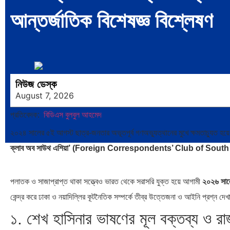
আন্তর্জাতিক বিশেষজ্ঞ বিশ্লেষণ
নিউজ ডেস্ক
August 7, 2026
প্রতিবেদক:
বিডিএস বুলবুল আহমেদ
২০২৪ সালের ৫ই আগস্ট ছাত্র-জনতার অভূতপূর্ব গণঅভ্যুত্থানের মুখে ক্ষমতাচ্যুত হয়ে
ক্লাব অব সাউথ এশিয়া’ (Foreign Correspondents’ Club of South
পলাতক ও সাজাপ্রাপ্ত থাকা সত্ত্বেও ভারত থেকে সরাসরি যুক্ত হয়ে আগামী
২০২৬ সালে
কেন্দ্র করে ঢাকা ও নয়াদিল্লির কূটনৈতিক সম্পর্কে তীব্র উত্তেজনা ও আইনি প্রশ্ন দেখ
১. শেখ হাসিনার ভাষণের মূল বক্তব্য ও রা