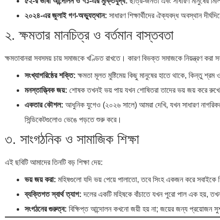
৫২-র ভাষা আন্দোলন ও ৭১-এর মুক্তিযুদ্ধ:
ছাত্র-জনতা এবং সাধারণ মানুষের মি
২০২৪-এর জুলাই গণ-অভ্যুত্থান:
সাধারণ শিক্ষার্থীদের ঐক্যবদ্ধ অবস্থান দীর্ঘদ
২. ক্ষমতার মানচিত্র ও বর্তমান বাস্তবতা
ক্ষমতাবানরা সবসময় চায় সমাজকে খণ্ডিত রাখতে। কারণ বিভক্ত সমাজকে নিয়ন্ত্রণ করা সহ
সংখ্যাগরিষ্ঠের শক্তি:
ক্ষমতা মূলত মুষ্টিমেয় কিছু মানুষের হাতে থাকে, কিন্তু শ্
মনস্তাত্ত্বিক জয়:
শোষক তখনই ভয় পায় যখন শোষিতরা তাদের ভয় জয় করে রুখে দ
একতার কৌশল:
আধুনিক যুগেও (২০২৬ সালে) আমরা দেখি, যখন সাধারণ নাগরিকরা তা
সিন্ডিকেটগুলোও ভেঙে পড়তে শুরু করে।
৩. সাংগঠনিক ও সামাজিক শিক্ষা
এই ছবিটি আমাদের তিনটি বড় শিক্ষা দেয়:
ভয় জয় করা:
মহিষগুলো যদি ভয় পেয়ে পালাতো, তবে সিংহ একজন করে সবাইকে শ
ব্যক্তিগত স্বার্থ ত্যাগ:
দলের একটি মহিষকে বাঁচাতে যখন পুরো পাল এক হয়, তখ
সংগঠনের গুরুত্ব:
বিক্ষিপ্ত আন্দোলন কখনো জয়ী হয় না; জয়ের জন্য প্রয়োজন স