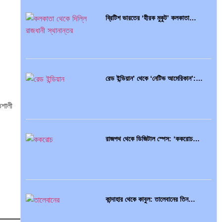
ব্রিটিশ ভারতের ‘হীরক মুকুট’ কলকাতা…
রেড ইন্ডিয়ান’ থেকে ‘নেটিভ আমেরিকান’:…
িশালী
রাজপথ থেকে ডিজিটাল স্পেস: ‘ককরোচ…
কান্দাহার থেকে কাবুল: তালেবানের তিন…