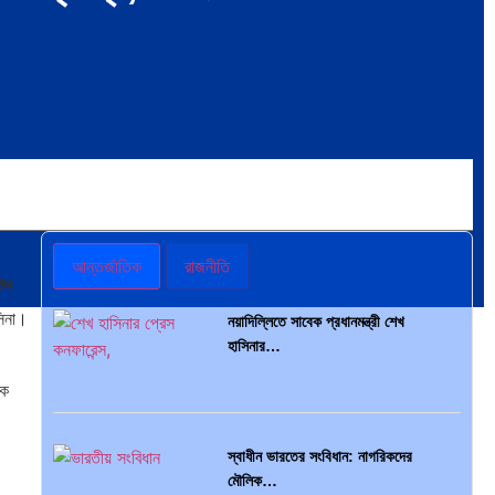
সাংবাদিক ও ইউটিউবার ইলিয়াস হোসেন:…
পৃথিবীতে বর্তমানে মোট দেশের সংখ্যা…
আন্তর্জাতিক প্রতিবেদন: এশিয়া মহাদেশের
৪৯টি…
এশিয়ান সেঞ্চুরির দ্বৈরথ: চীন-ভারতের
বৈশ্বিক…
আন্তর্জাতিক
রাজনীতি
্টস
সব সভ্যতারই তো পতন হয়:…
সিনা।
নয়াদিল্লিতে সাবেক প্রধানমন্ত্রী শেখ
হাসিনার…
পাকিস্তান, চীন ও বাংলাদেশ: তিন…
কে
পরবর্তী রাষ্ট্রপতি নির্বাচন ২০২৬: আলোচনায়…
স্বাধীন ভারতের সংবিধান: নাগরিকদের
মৌলিক…