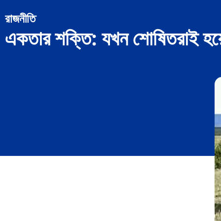
রাজনীতি
একতার শক্তি: যখন শোষিতরাই হয়