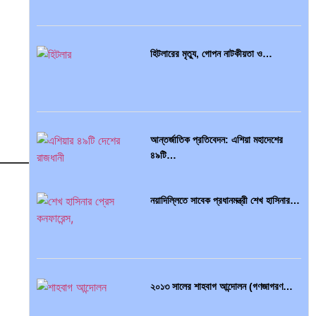
হিটলারের মৃত্যু, গোপন নাটকীয়তা ও…
আন্তর্জাতিক প্রতিবেদন: এশিয়া মহাদেশের
৪৯টি…
নয়াদিল্লিতে সাবেক প্রধানমন্ত্রী শেখ হাসিনার…
সব সভ্যতারই তো পতন হয়:…
২০১৩ সালের শাহবাগ আন্দোলন (গণজাগরণ…
বৈশ্বিক অর্থব্যবস্থা, আইএমএফ-বিশ্বব্যাংক,