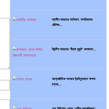
ইসলামী ব্যাংকিং…
স্বাধীন ভারতের সংবিধান: নাগরিকদের
মৌলিক…
অর্থ পাচারের মহাকাব্য: ১০০ ডলারের…
ব্রিটিশ ভারতের ‘হীরক মুকুট’ কলকাতা…
দক্ষিণ এশিয়ায় ‘জেন-জি’ বিপ্লব: বাংলাদেশ,…
আন্তর্জাতিক অপরাধ ট্রাইব্যুনালে শাপলা
চত্বর…
বিশেষ ইন-ডেপ্থ রিপোর্ট: ক্রীড়া উৎসবে…
রেড ইন্ডিয়ান’ থেকে ‘নেটিভ আমেরিকান’:…