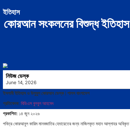
ইতিহাস
কোরআন সংকলনের বিশুদ্ধ ইতিহাস:
নিউজ ডেস্ক
June 14, 2026
ইসলামী ইতিহাস ও উলুমুল কোরআন ডেস্ক | পালস বাংলাদেশ
প্রতিবেদক:
বিডিএস বুলবুল আহমেদ
প্রকাশিত:
১৪ জুন ২০২৬
পবিত্র কোরআনুল কারিম মানবজাতির হেদায়েতের জন্য নাজিলকৃত মহান আল্লাহর অবিকৃত ও 