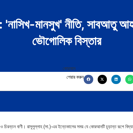
 'নাসিখ-মানসুখ' নীতি, সাবআতু আহ
ভৌগোলিক বিস্তার
শেয়ার করুন
চিরন্তন বাণী। রাসুলুল্লাহ (সা.)-এর ইন্তেকালের সময় যে কোরআনটি চূড়ান্ত রূপে বিদ্য