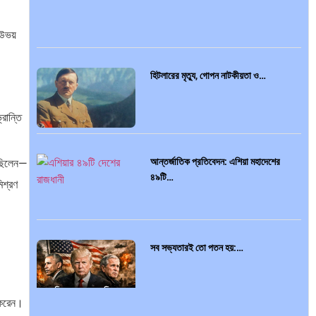
—উভয়
হিটলারের মৃত্যু, গোপন নাটকীয়তা ও…
রান্তি
আন্তর্জাতিক প্রতিবেদন: এশিয়া মহাদেশের
খেছিলেন—
৪৯টি…
িশ্রণ
সব সভ্যতারই তো পতন হয়:…
 করেন।