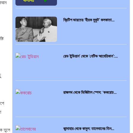
োরআন
ব্রিটিশ ভারতের ‘হীরক মুকুট’ কলকাতা…
ষ্ট
:
রেড ইন্ডিয়ান’ থেকে ‘নেটিভ আমেরিকান’:…
ু
রাজপথ থেকে ডিজিটাল স্পেস: ‘ককরোচ…
াপে
া
কান্দাহার থেকে কাবুল: তালেবানের তিন…
কে তুলে