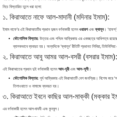
নিচে বিস্তারিত তুলে ধরা হলো:
১. কিরাআতে নাফে আল-মাদানী (মদিনার ইমাম):
ইমাম নাফে’র এই কিরাআতটির প্রধান দুজন বর্ণনাকারী হলেন
ওয়ারশ
এবং
ক্বালূন
। ‘হাফস্’
ভৌগোলিক বিস্তার:
উত্তর এবং পশ্চিম আফ্রিকায় এর একচ্ছত্র আধিপত্য রয়েছে।
ব্যাপকভাবে ব্যবহৃত হয়। অন্যদিকে ‘ক্বালূন’ রীতিটি প্রধানত লিবিয়া, তিউনিসিয়
২. কিরাআতে আবু আমর আল-বসরী (বসরার ইমাম)
এই কিরাআতের প্রধান দুই বর্ণনাকারী হলেন
আদ-দূরী
এবং
আস-সূসী
।
ভৌগোলিক বিস্তার:
পূর্ব আফ্রিকায় এই কিরাআতটি বেশ জনপ্রিয়। বিশেষ করে ‘আদ-
তিলাওয়াতে ও নামাজে ব্যবহৃত হয়।
৩. কিরাআতে ইবনে কাছির আল-মাক্কী (মক্কার ইম
এর বর্ণনাকারী হলেন আল-বাযযী এবং কুনবুল।