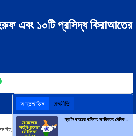
রুফ এবং ১০টি প্রসিদ্ধ কিরাআতের
আন্তর্জাতিক
রাজনীতি
স্বাধীন ভারতের সংবিধান: নাগরিকদের মৌলিক…
মান ছিল,