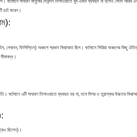
ল। বর্তমানে সাধারণ মানুষের দৈনন্দিন তিলাওয়াতে খুব একটা ব্যবহৃত না হলেও সৌদি আরব 
টি চর্চা করেন।
াম):
্ডান, লেবানন, ফিলিস্তিন) অঞ্চলে প্রধান কিরাআত ছিল। বর্তমানে সিরিয়া অঞ্চলের কিছু ঐতিহ
া সীমাবদ্ধ।
রীতি। বর্তমানে এটি সাধারণ তিলাওয়াতে ব্যবহৃত হয় না, তবে মিশর ও তুরস্কের উচ্চতর কিরা
):
াত্রও ছিলেন)।