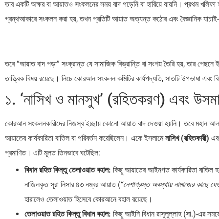
তার একটি অক্ষর বা আয়াতও সংকলনের সময় বাদ পড়েনি বা হারিয়ে যায়নি। প্রথম খলি
গ্রন্থআকারে সংকলন করা হয়, তখন প্রতিটি আয়াত অত্যন্ত কঠোর এবং বৈজ্ঞানিক যাচাই-বা
তবে “আয়াত বাদ পড়া” সংক্রান্ত যে সামাজিক বিভ্রান্তি বা সংশয় তৈরি হয়, তার পেছনে 
তাত্ত্বিক বিষয় রয়েছে। নিচে কোরআন সংকলন কমিটির কার্যপদ্ধতি, সাতটি উপভাষা এবং
১. ‘নাসিখ ও মানসুখ’ (রহিতকরণ) এবং উসমা
কোরআন সংকলনকারীদের নিজস্ব ইচ্ছায় কোনো আয়াত বাদ দেওয়া হয়নি। তবে মহান আল্লাহ
আয়াতের কার্যকারিতা বাতিল বা পরিবর্তন করেছিলেন। একে ইসলামে
নাসিখ (রহিতকারী)
এব
প্রমাণিত। এটি মূলত তিনভাবে ঘটেছিল:
বিধান রহিত কিন্তু তেলাওয়াত বহাল:
কিছু আয়াতের আইনগত কার্যকারিতা বাতিল হয়
নাজিলকৃত সূরা নিসার ৪৩ নম্বর আয়াত (
“নেশাগ্রস্ত অবস্থায় নামাজের কাছে যে
হারালেও তেলাওয়াত হিসেবে কোরআনে বহাল রয়েছে।
তেলাওয়াত রহিত কিন্তু বিধান বহাল:
কিছু আইনি বিধান রাসুলুল্লাহ (সা.)-এর সম