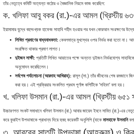
তাঁর নেতৃত্বে কমিটি অত্যন্ত কঠোর ও বৈজ্ঞানিক নিয়মে কাজ করেছিল:
ক. খলিফা আবু বকর (রা.)-এর আমল (খ্রিস্টীয় ৬
ইয়ামামার যুদ্ধে বহুসংখ্যক হাফেজ সাহাবি শহীদ হওয়ার পর যখন কোরআন সংরক্ষণের উদ্যো
লিখিত প্রমাণের বাধ্যবাধকতা:
কেবলমাত্র মুখস্থের ওপর নির্ভর করা হতো না। আয়া
সংরক্ষিত থাকার প্রমাণ লাগত।
দুইজন সাক্ষী:
প্রতিটি লিখিত আয়াতের পক্ষে অন্তত দুইজন নির্ভরযোগ্য সাহাবিকে
অনুমোদন করেছিলেন।
সর্বশেষ পর্যালোচনা (আরদাহ আখিরাহ):
রাসূল (সা.) তাঁর জীবনের শেষ রমজানে জিব
করা হয়। এই প্রক্রিয়ায় সংকলিত প্রথম পূর্ণাঙ্গ কপিটিকে ‘সহিফা’ বলা হয়।
খ. খলিফা উসমান (রা.)-এর আমল (খ্রিস্টীয় ৬৫১ 
উচ্চারণগত সংকট সমাধানে খলিফা উসমান (রা.) আবার জায়েদ ইবনে সাবিত (রা.)-এর নেতৃ
করে কুরাইশ উপভাষাকে প্রাধান্য দিয়ে হুবহু কয়েকটি অনুলিপি (যাকে
মাসহাফে উসমানি
বলা
৩. আরবের সাতটি উপভাষা (আহরুফ) ও কিরা