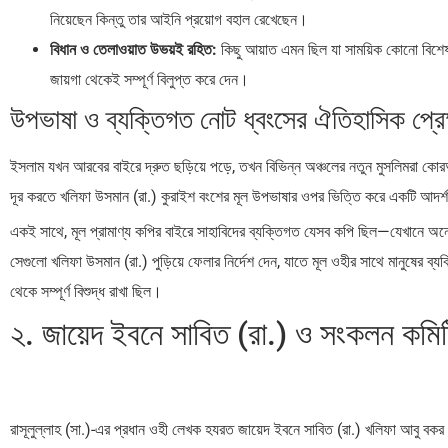
নিয়েছেন কিন্তু তার আইনি প্রয়োগ বহাল রেখেছেন।
বিধান ও তেলাওয়াত উভয়ই রহিত:
কিছু আয়াত এমন ছিল যা সাময়িক কোনো বিশেষ 
জায়গা থেকেই সম্পূর্ণ বিলুপ্ত করে দেন।
উপভাষা ও ব্যক্তিগত নোট ধ্বংসের ঐতিহাসিক প্রেক
ইসলাম যখন আরবের বাইরে দ্রুত ছড়িয়ে পড়ে, তখন বিভিন্ন অঞ্চলের নতুন মুসলিমরা কোরআন
দূর করতে খলিফা উসমান (রা.) কুরাইশ বংশের মূল উপভাষার ওপর ভিত্তি করে একটি আদর্
একই সাথে, মূল প্রামাণ্য কপির বাইরে সাহাবিদের ব্যক্তিগত যেসব কপি ছিল—যেখানে অনেক
সেগুলো খলিফা উসমান (রা.) পুড়িয়ে ফেলার নির্দেশ দেন, যাতে মূল ওহীর সাথে মানুষের ব্
থেকে সম্পূর্ণ বিশুদ্ধ রাখা ছিল।
২. জায়েদ ইবনে সাবিত (রা.) ও সংকলন কমি
রাসূলুল্লাহ (সা.)-এর প্রধান ওহী লেখক হযরত জায়েদ ইবনে সাবিত (রা.) খলিফা আবু 