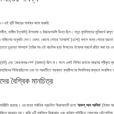
ই দুটি বিষয়ের পার্থক্য জানা জরুরি:
ীফ, তামীম ইত্যাদি) উপভাষা ও উচ্চারণভঙ্গি ভিন্ন ছিল। নতুন মুসলিমদের সুবিধার্থে রাসূল 
োরআন নাজিলের অনুমতি দেন। যেমন: কোনো গোত্র ‘তাআলা’ (এসো) বললে অন্য গোত্র হয়ত
িতে চূড়ান্ত মাসহাফ তৈরির পর এই বাচনিক ছাড় উম্মতের ঐক্যের স্বার্থে রহিত করা হয় এ
া’ (ডট) এবং ‘জের-জবর-পেশ’ (হরকত) ছিল না। ফলে একই লিখিত রূপকে আরবের স্বীকৃত ব্
) সাহাবিদের শিখিয়েছিলেন এবং তা পরবর্তীতে প্রখ্যাত ক্বারীগণের সিলসিলার মাধ্যমে সংরক্ষিত 
দের বৈশ্বিক মানচিত্র
া পাঠরীতি রয়েছে। এর মধ্যে সর্বাধিক প্রচলিত কিরাআতটি হলো
‘হাফস্ আন আসিম’
(ইমাম আ
িদে ব্যবহৃত হয়। বাকি ৯টি প্রসিদ্ধ কিরাআত এবং বর্তমান পৃথিবীতে সেগুলোর ভৌগোলিক 