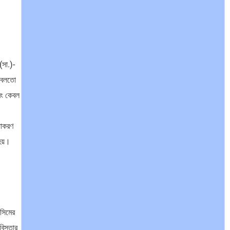
ভারত মহাসাগরের অশ্রু: শ্রীলঙ্কার ২৬…
(সা.)-
ো বলতো
বং কেবল
ক্রূরতা ও ধ্বংসের মহাকাব্য: পৃথিবীর…
যাকরণ
হয়।
ব্রাজিল ও আর্জেন্টিনার কালো অধ্যায়:…
সিমের
পূর্ব ইউরোপ বনাম তুরস্ক: শত…
বিস্তার