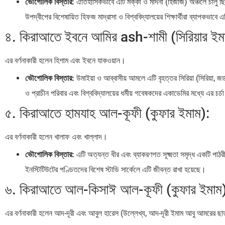
ভৌগোলিক বিস্তার:
ঐতিহাসিকভাবে এটি মক্কা ও মদিনা (হিজাজ) অঞ্চলে চালু ছি
উপদ্বীপের বিশেষায়িত হিফজ মাদ্রাসা ও বিশ্ববিদ্যালয়ের শিক্ষার্থীরা ব্যাপকভাবে এ
৪. কিরাআতে ইবনে আমির ash-শামী (সিরিয়ার ইম
এর বর্ণনাকারী হলেন হিশাম এবং ইবনে যাকওয়ান।
ভৌগোলিক বিস্তার:
উমাইয়া ও আব্বাসীয় আমলে এটি বৃহত্তর সিরিয়া (সিরিয়া, জর
ও প্রাচীন পরিবার এবং বিশ্ববিদ্যালয়ের ধর্মীয় গবেষকদের একাডেমির মধ্যে এর চর্চ
৫. কিরাআতে হামযাহ আল-কূফী (কুফার ইমাম):
এর বর্ণনাকারী হলেন খালাফ এবং খাল্লাদ।
ভৌগোলিক বিস্তার:
এটি অত্যন্ত ধীর এবং ব্যাকরণগত সূক্ষ্মতা সমৃদ্ধ একটি পাঠ
ইনস্টিটিউটের পণ্ডিতদের বিশেষ স্টাডি সার্কেলে এটি জীবন্ত রাখা হয়েছে।
৬. কিরাআতে আল-কিসাঈ আল-কূফী (কুফার ইমাম
এর বর্ণনাকারী হলেন আদ-দূরী এবং আবুল হারেস (উল্লেখ্য, আদ-দূরী ইমাম আবু আমরের ছ