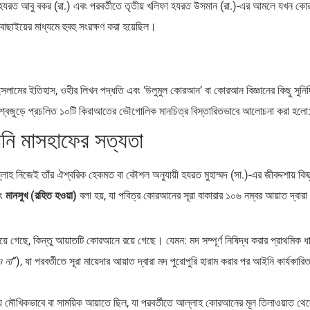
ফা হযরত আবু বকর (রা.) এবং পরবর্তীতে তৃতীয় খলিফা হযরত উসমান (রা.)-এর আমলে যখন ক
ছাইয়ের মাধ্যমে হুবহু সংরক্ষণ করা হয়েছিল।
ইসলামের ইতিহাস, ওহীর লিখন পদ্ধতি এবং ‘উলুমুল কোরআন’ বা কোরআন বিজ্ঞানের কিছু সুনির্দি
 বিশ্বজুড়ে প্রচলিত ১০টি কিরাআতের ভৌগোলিক মানচিত্র বিস্তারিতভাবে আলোচনা করা হলো
নি মাসহাফের সত্যতা
 নিজেই তাঁর ঐশ্বরিক হেকমত বা কৌশল অনুযায়ী হযরত মুহাম্মদ (সা.)-এর জীবদ্দশায় কিছ
ং
মানসুখ (রহিত হওয়া)
বলা হয়, যা পবিত্র কোরআনের সূরা বাকারার ১০৬ নম্বর আয়াত দ্বারা
ে গেছে, কিন্তু আয়াতটি কোরআনে রয়ে গেছে। যেমন: মদ সম্পূর্ণ নিষিদ্ধ করার প্রাথমিক ধ
ও না”
), যা পরবর্তীতে সূরা মায়েদার আয়াত দ্বারা মদ পুরোপুরি হারাম করার পর আইনি কার্যকারিত
য়ে মৌখিকভাবে বা সাময়িক আয়াতে ছিল, যা পরবর্তীতে আল্লাহ কোরআনের মূল তিলাওয়াত থে