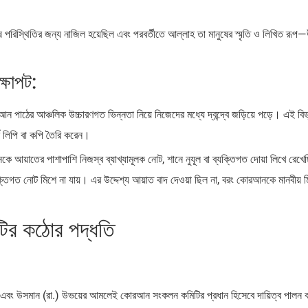
পরিস্থিতির জন্য নাজিল হয়েছিল এবং পরবর্তীতে আল্লাহ তা মানুষের স্মৃতি ও লিখিত রূপ
্ষাপট:
 পাঠের আঞ্চলিক উচ্চারণগত ভিন্নতা নিয়ে নিজেদের মধ্যে দ্বন্দ্বে জড়িয়ে পড়ে। এই বিভ্
শ লিপি বা কপি তৈরি করেন।
ে আয়াতের পাশাপাশি নিজস্ব ব্যাখ্যামূলক নোট, শানে নুযূল বা ব্যক্তিগত দোয়া লিখে রে
যক্তিগত নোট মিশে না যায়। এর উদ্দেশ্য আয়াত বাদ দেওয়া ছিল না, বরং কোরআনকে মানবীয় ম
টির কঠোর পদ্ধতি
বকর এবং উসমান (রা.) উভয়ের আমলেই কোরআন সংকলন কমিটির প্রধান হিসেবে দায়িত্ব পালন