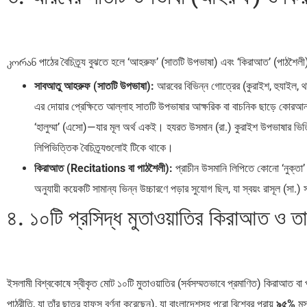
კორან পাঠের বৈচিত্র্য বুঝতে হলে ‘আহরুফ’ (সাতটি উপভাষা) এবং ‘কিরাআত’ (পাঠশৈলী)—এ
সাবআতু আহরুফ (সাতটি উপভাষা):
আরবের বিভিন্ন গোত্রের (কুরাইশ, হুযাইল, থাক
এর দোয়ার প্রেক্ষিতে আল্লাহ সাতটি উপভাষার আক্ষরিক বা বাচনিক ছাড়ে ক
‘হালুম্মা’ (এসো)—যার মূল অর্থ একই। হযরত উসমান (রা.) কুরাইশ উপভাষার ভিত্ত
লিপিভিত্তিক বৈচিত্র্যগুলোই টিকে থাকে।
কিরাআত (Recitations বা পাঠশৈলী):
প্রাচীন উসমানি লিপিতে কোনো ‘নুক্ত
অনুযায়ী কয়েকটি সামান্য ভিন্ন উচ্চারণে পড়ার সুযোগ ছিল, যা স্বয়ং রাসূল (সা.
৪. ১০টি প্রসিদ্ধ মুতাওয়াতির কিরাআত ও তা
ইসলামী বিশ্বকোষে স্বীকৃত মোট ১০টি মুতাওয়াতির (সর্বসম্মতভাবে প্রমাণিত) কিরাআত ব
পাঠরীতি, যা তাঁর ছাত্র হাফস্ বর্ণনা করেছেন), যা বাংলাদেশসহ পুরো বিশ্বের প্রায়
৯৫%
মসজ