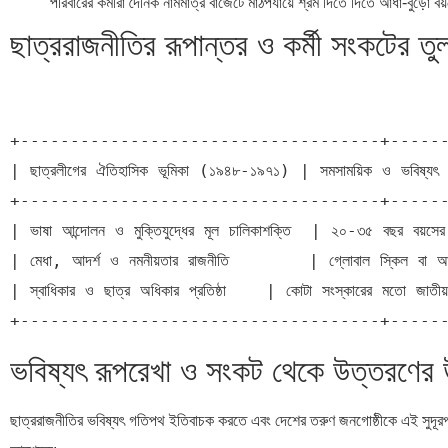
পরিবারের কর্মীরা দৈনিক নামমাত্র বাজেটে মাঠপর্যায়ে শ্রম দিতে দিতে আধা-বুড়ো বয
ছাত্ররাজনীতির রূপান্তর ও কর্মী সংকটের তু
+------------------------------------+------
| ছাত্রলীগের ঐতিহাসিক ভূমিকা (১৯৪৮-১৯৭১) | সমসাময়িক ও ভবিষ্যৎ
+------------------------------------+------
| ভাষা আন্দোলন ও মুক্তিযুদ্ধের মূল চালিকাশক্তি  | ২০-৩৫ বছর বয়সের 
| মেধা, আদর্শ ও নমনীয়তার রাজনীতি        | গ্লোবাল স্কিল বা আইট
| স্বাধিকার ও ছাত্র অধিকার প্রতিষ্ঠা    | কোটা সংস্কারের মতো জাতীয
ভবিষ্যৎ রূপরেখা ও সংকট থেকে উত্তরণের 
ছাত্ররাজনীতির ভবিষ্যৎ গতিপথ ইতিবাচক করতে এবং দেশের তরুণ জনগোষ্ঠীকে এই সুদূরপ্রস