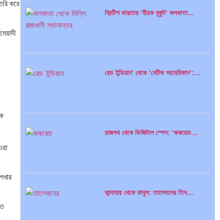
তৈরি করে
ব্রিটিশ ভারতের ‘হীরক মুকুট’ কলকাতা…
েয়াদী
রেড ইন্ডিয়ান’ থেকে ‘নেটিভ আমেরিকান’:…
এক
রাজপথ থেকে ডিজিটাল স্পেস: ‘ককরোচ…
য়া
শেখার
কান্দাহার থেকে কাবুল: তালেবানের তিন…
্ত