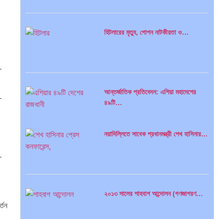
হিটলারের মৃত্যু, গোপন নাটকীয়তা ও…


আন্তর্জাতিক প্রতিবেদন: এশিয়া মহাদেশের


৪৯টি…
নয়াদিল্লিতে সাবেক প্রধানমন্ত্রী শেখ হাসিনার…
সব সভ্যতারই তো পতন হয়:…
২০১৩ সালের শাহবাগ আন্দোলন (গণজাগরণ…
্তন
বৈশ্বিক অর্থব্যবস্থা, আইএমএফ-বিশ্বব্যাংক,