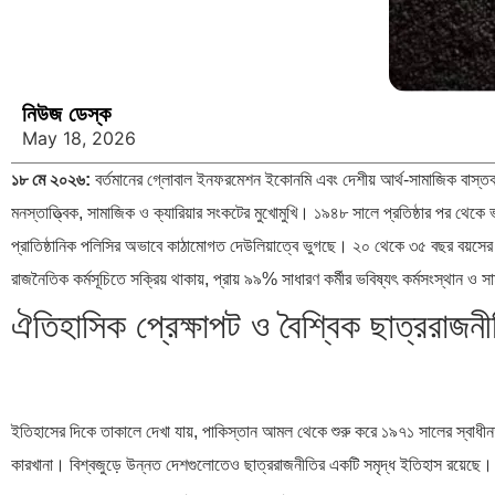
নিউজ ডেস্ক
May 18, 2026
১৮ মে ২০২৬:
বর্তমানের গ্লোবাল ইনফরমেশন ইকোনমি এবং দেশীয় আর্থ-সামাজিক বাস্তব
মনস্তাত্ত্বিক, সামাজিক ও ক্যারিয়ার সংকটের মুখোমুখি। ১৯৪৮ সালে প্রতিষ্ঠার পর থেকে ভ
প্রাতিষ্ঠানিক পলিসির অভাবে কাঠামোগত দেউলিয়াত্বে ভুগছে। ২০ থেকে ৩৫ বছর বয়সের এক
রাজনৈতিক কর্মসূচিতে সক্রিয় থাকায়, প্রায় ৯৯% সাধারণ কর্মীর ভবিষ্যৎ কর্মসংস্থান ও 
ঐতিহাসিক প্রেক্ষাপট ও বৈশ্বিক ছাত্ররাজনীত
ইতিহাসের দিকে তাকালে দেখা যায়, পাকিস্তান আমল থেকে শুরু করে ১৯৭১ সালের স্বাধীনতা
কারখানা। বিশ্বজুড়ে উন্নত দেশগুলোতেও ছাত্ররাজনীতির একটি সমৃদ্ধ ইতিহাস রয়েছে।