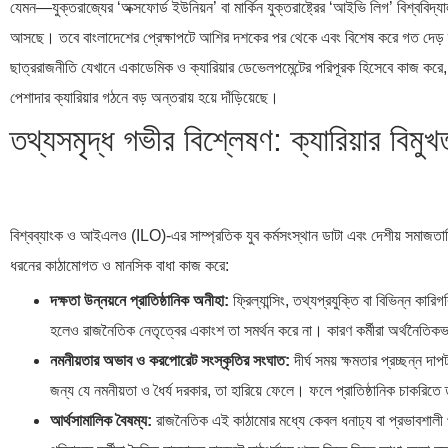
যেমন—যুক্তরাজ্যের ‘অক্সফোর্ড ইউনিয়ন’ বা মার্কিন যুক্তরাষ্ট্রের ‘আইভি লিগ’ বিশ্ববি
আসছে। তবে বাংলাদেশের প্রেক্ষাপটে আশির দশকের পর থেকে এবং বিশেষ করে গত দেড় দশকে 
ছাত্ররাজনীতি যেখানে একাডেমিক ও ক্যারিয়ার ডেভেলপমেন্টের পরিপূরক হিসেবে কাজ করে,
পেশাদার ক্যারিয়ার গঠনে বড় অন্তরায় হয়ে দাঁড়িয়েছে।
তথ্যসমৃদ্ধ গভীর বিশ্লেষণ: ক্যারিয়ার বিমু
বিশ্বব্যাংক ও আইএলও (ILO)-এর সাম্প্রতিক যুব কর্মসংস্থান ডাটা এবং দেশীয় সমাজতাত্ত্
ধরনের কাঠামোগত ও মানসিক বাধা কাজ করে:
দক্ষতা উন্নয়নে প্রাতিষ্ঠানিক অনীহা:
ফ্রিল্যান্সিং, তথ্যপ্রযুক্তি বা বিভিন্ন কার
হলেও রাজনৈতিক নেতৃত্বের একাংশ তা সমর্থন করে না। কারণ কর্মীরা অর্থনৈতিকভা
নমনীয়তার অভাব ও করপোরেট সংস্কৃতির সংঘাত:
দীর্ঘ সময় ক্ষমতার প্রচ্ছন্ন দ
জন্য যে নমনীয়তা ও ধৈর্য দরকার, তা হারিয়ে ফেলে। ফলে প্রাতিষ্ঠানিক চাকরিত
আর্থসামালিক বৈষম্য:
রাজনৈতিক এই কাঠামোর মধ্যে কেবল ধনাঢ্য বা প্রভাবশালী প