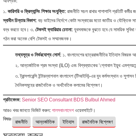
আবশ্যক:
১.
কারিগরি ও ফ্রিল্যান্সিং শিক্ষার সংযুক্তি:
রাজনীতি সচল রাখার পাশাপাশি প্রতিটি কর্মীর 
স্বাধীন চিন্তার বিকাশ:
বড় ভাইদের নির্দেশে কোটা সংস্কারের মতো জাতীয় ও যৌক্তিক সাম
বন্ধ করতে হবে। ৩.
টেকসই ক্যারিয়ার চেতনা:
যুবসমাজকে বুঝতে হবে যে সাময়িক সুবিধা ব
গঠন করা অনেক বেশি টেকসই ও সম্মানজনক।
তথ্যসূত্র ও নির্ভরযোগ্য সোর্স:
১. বাংলাদেশের ছাত্ররাজনীতির ইতিহাস বিষয়ক আ
২. আন্তর্জাতিক শ্রম সংস্থা (ILO) এবং বিশ্বব্যাংকের ‘গ্লোবাল ইয়ুথ এমপ্লয়মেন্
৩. ট্রান্সপারেন্সি ইন্টারন্যাশনাল বাংলাদেশ (টিআইবি)-এর যুব কর্মসংস্থান ও সুশাসন
দৈনিকসমূহের রাজনৈতিক ও অর্থনৈতিক কলামের বিশ্লেষণ।
প্রতিবেদক:
Senior SEO Consultant BDS Bulbul Ahmed
আরও খবর জানতে ভিজিট করুন:
পালসবাংলাদেশ
ওয়েবসাইটে।
বিষয়ঃ
রাজনীতি
আন্তর্জাতিক
ইতিহাস
রাজনৈতিক বিশ্লেষণ
মন্তব্য করুন