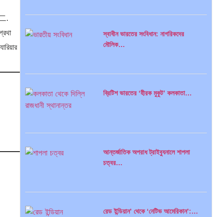
ইসলামী ব্যাংকিং…
। 二.
প্রথা
স্বাধীন ভারতের সংবিধান: নাগরিকদের
মৌলিক…
ারিয়ার
অর্থ পাচারের মহাকাব্য: ১০০ ডলারের…
ব্রিটিশ ভারতের ‘হীরক মুকুট’ কলকাতা…
দক্ষিণ এশিয়ায় ‘জেন-জি’ বিপ্লব: বাংলাদেশ,…
আন্তর্জাতিক অপরাধ ট্রাইব্যুনালে শাপলা
চত্বর…
বিশেষ ইন-ডেপ্থ রিপোর্ট: ক্রীড়া উৎসবে…
রেড ইন্ডিয়ান’ থেকে ‘নেটিভ আমেরিকান’:…