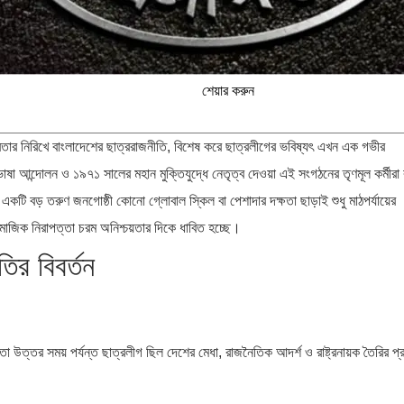
শেয়ার করুন
তার নিরিখে বাংলাদেশের ছাত্ররাজনীতি, বিশেষ করে ছাত্রলীগের ভবিষ্যৎ এখন এক গভীর
াষা আন্দোলন ও ১৯৭১ সালের মহান মুক্তিযুদ্ধে নেতৃত্ব দেওয়া এই সংগঠনের তৃণমূল কর্মীরা ব
টি বড় তরুণ জনগোষ্ঠী কোনো গ্লোবাল স্কিল বা পেশাদার দক্ষতা ছাড়াই শুধু মাঠপর্যায়ের
সামাজিক নিরাপত্তা চরম অনিশ্চয়তার দিকে ধাবিত হচ্ছে।
ির বিবর্তন
 উত্তর সময় পর্যন্ত ছাত্রলীগ ছিল দেশের মেধা, রাজনৈতিক আদর্শ ও রাষ্ট্রনায়ক তৈরির প্