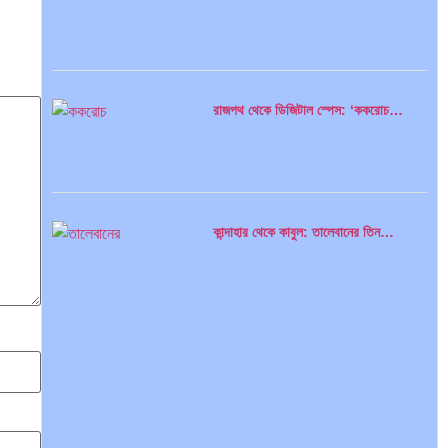
ভারত মহাসাগরের অশ্রু: শ্রীলঙ্কার ২৬…
রাজপথ থেকে ডিজিটাল স্পেস: ‘ককরোচ…
ক্রূরতা ও ধ্বংসের মহাকাব্য: পৃথিবীর…
কান্দাহার থেকে কাবুল: তালেবানের তিন…
ব্রাজিল ও আর্জেন্টিনার কালো অধ্যায়:…
হিটলারের মৃত্যু, গোপন নাটকীয়তা ও…
পূর্ব ইউরোপ বনাম তুরস্ক: শত…