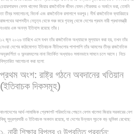
চেয়ারপারসন বেগম খালেদা জিয়ার রাজনৈতিক জীবন যেমন গৌরবময় ও অর্জনে ভরা, তেমনি
তা তীব্র সমালোচনা, বিতর্ক এবং রাজনৈতিক রসালাপে ভরপুর। দীর্ঘ রাজনৈতিক ক্যারিয়ারে
রাজপথের আপসহীন নেতৃত্ব থেকে শুরু করে গৃহবধূ থেকে দেশের প্রথম নারী প্রধানমন্ত্রী
হওয়ার এক অনন্য ইতিহাস রয়েছে তাঁর।
১২ জুন ২০২৬ তারিখে এসে যখন তাঁর রাজনৈতিক অধ্যায়কে মূল্যায়ন করা হয়, তখন তাঁর
নেওয়া দেশের কাঠামোগত ইতিবাচক নীতিগুলোর পাশাপাশি তাঁর আমলের তীব্র রাজনৈতিক
অদূরদর্শিতা ও অন্দরমহলের নানা বিতর্কিত অধ্যায়ও সমানভাবে সামনে চলে আসে। নিচে
বিস্তারিত আলোচনা করা হলো:
প্রথম অংশ: রাষ্ট্র গঠনে অবদানের খতিয়ান
(ইতিবাচক দিকসমূহ)
বাংলাদেশের আর্থ-সামাজিক প্রেক্ষাপট পরিবর্তনের পেছনে বেগম খালেদা জিয়ার সরকারের বেশ
কিছু সুদূরপ্রসারী ও ইতিবাচক অবদান রয়েছে, যা দেশের উন্নয়ন সূচকে বড় ভূমিকা রেখেছে:
১. নারী শিক্ষার বিপ্লব ও উপবৃত্তি প্রবর্তন: