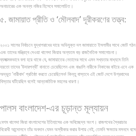
অনাচারের এক অনন্য নজির হিসেবে সমালোচিত।
৫. জামায়াত প্রীতি ও ‘মৌলবাদ’ দূরীকরণের তত্ত্ব:
২০০১ সালের নির্বাচনে যুদ্ধাপরাধের দায়ে অভিযুক্ত দল জামায়াতে ইসলামীর সাথে জোট গঠন
এবং তাদের মন্ত্রিত্ব দেওয়া খালেদা জিয়ার অন্যতম বড় রাজনৈতিক সমালোচনা।
ব্যঙ্গাত্মকভাবে বলা হয়ে থাকে যে, জামায়াতের নেতাদের সাথে এমন সখ্যতার মাধ্যমে তিনি
হয়তো তাদের ‘উদারপন্থী’ বানাতে চেয়েছিলেন এবং বাঙালি নারীকে নিকাবের বাইরে এনে এক
অদ্ভুত ‘নারীবাদ’ প্রতিষ্ঠা করতে চেয়েছিলেন! কিন্তু বাস্তবে এই জোট দেশে উগ্রবাদের
বিস্তার ঘটিয়েছিল বলেই আন্তর্জাতিক মহলের ধারণা।
পালস বাংলাদেশ-এর চূড়ান্ত মূল্যায়ন
বেগম খালেদা জিয়া বাংলাদেশের ইতিহাসের এক অবিচ্ছেদ্য অংশ। রাজপথের স্বৈরাচার
বিরোধী আন্দোলনে তাঁর অবদান যেমন অস্বীকার করার উপায় নেই, তেমনি ক্ষমতার মসনদে বসে