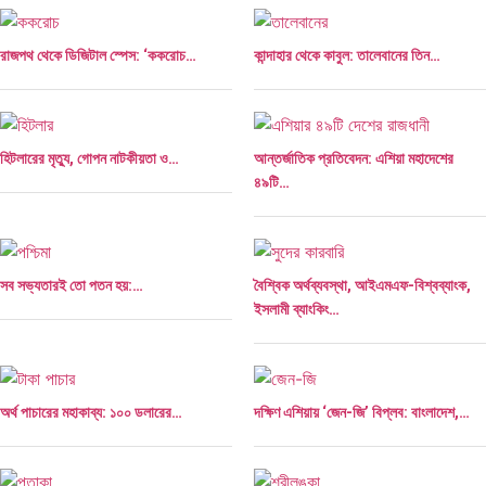
রাজপথ থেকে ডিজিটাল স্পেস: ‘ককরোচ…
কান্দাহার থেকে কাবুল: তালেবানের তিন…
হিটলারের মৃত্যু, গোপন নাটকীয়তা ও…
আন্তর্জাতিক প্রতিবেদন: এশিয়া মহাদেশের
৪৯টি…
সব সভ্যতারই তো পতন হয়:…
বৈশ্বিক অর্থব্যবস্থা, আইএমএফ-বিশ্বব্যাংক,
ইসলামী ব্যাংকিং…
অর্থ পাচারের মহাকাব্য: ১০০ ডলারের…
দক্ষিণ এশিয়ায় ‘জেন-জি’ বিপ্লব: বাংলাদেশ,…