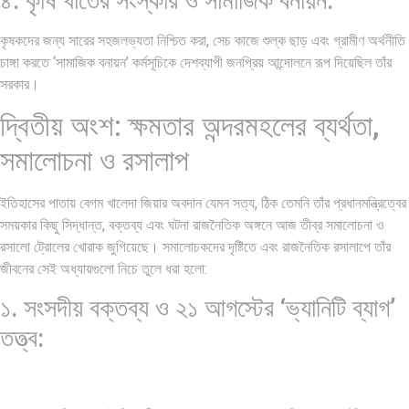
৪. কৃষি খাতের সংস্কার ও সামাজিক বনায়ন:
কৃষকদের জন্য সারের সহজলভ্যতা নিশ্চিত করা, সেচ কাজে শুল্ক ছাড় এবং গ্রামীণ অর্থনীতি
চাঙ্গা করতে ‘সামাজিক বনায়ন’ কর্মসূচিকে দেশব্যাপী জনপ্রিয় আন্দোলনে রূপ দিয়েছিল তাঁর
সরকার।
দ্বিতীয় অংশ: ক্ষমতার অন্দরমহলের ব্যর্থতা,
সমালোচনা ও রসালাপ
ইতিহাসের পাতায় বেগম খালেদা জিয়ার অবদান যেমন সত্য, ঠিক তেমনি তাঁর প্রধানমন্ত্রিত্বের
সময়কার কিছু সিদ্ধান্ত, বক্তব্য এবং ঘটনা রাজনৈতিক অঙ্গনে আজ তীব্র সমালোচনা ও
রসালো ট্রোলের খোরাক জুগিয়েছে। সমালোচকদের দৃষ্টিতে এবং রাজনৈতিক রসালাপে তাঁর
জীবনের সেই অধ্যায়গুলো নিচে তুলে ধরা হলো:
১. সংসদীয় বক্তব্য ও ২১ আগস্টের ‘ভ্যানিটি ব্যাগ’
তত্ত্ব: