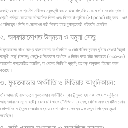
নব্বইয়ের দশকে গ্রামীণ নারীদের স্কুলমুখী করতে এবং বাল্যবিয়ে রোধে তাঁর সরকার দ্বাদশ
শ্রেণী পর্যন্ত মেয়েদের অবৈতনিক শিক্ষা এবং বিশেষ উপবৃত্তি (Stipend) চালু করে। এই
একটিমাত্র পলিসি বাংলাদেশের নারী শিক্ষার হারে যুগান্তকারী পরিবর্তন এনেছিল।
২. অবকাঠামোগত উন্নয়ন ও যমুনা সেতু:
উত্তরবঙ্গের সাথে সমগ্র বাংলাদেশের অর্থনৈতিক ও ভৌগোলিক দূরত্ব ঘুচিয়ে দেওয়া ‘যমুনা
বহুমুখী সেতু’ (বঙ্গবন্ধু সেতু)-র সিংহভাগ অর্থায়ন ও নির্মাণ কাজ তাঁর সরকারের (১৯৯১-৯৬)
আমলেই বাস্তবায়িত হয়েছিল, যা দেশের জিডিপি প্রবৃদ্ধিতে বড় অনুঘটক হিসেবে কাজ
করেছে।
৩. মুক্তবাজার অর্থনীতি ও মিডিয়ার আধুনিকায়ন:
তাঁর আমলেই বাংলাদেশে মুক্তবাজার অর্থনীতির দ্বার উন্মুক্ত হয় এবং তথ্য-প্রযুক্তির
আধুনিকায়নের সূচনা ঘটে। বেসরকারি খাতে টেলিভিশন চ্যানেল, রেডিও এবং মোবাইল ফোন
কোম্পানির লাইসেন্স দেওয়ার মাধ্যমে যোগাযোগের ক্ষেত্রে এক নতুন দিগন্তের সূচনা
হয়েছিল।