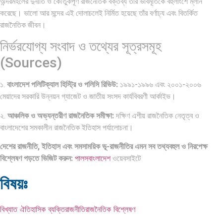
অন্দরমহলের দুর্নীতি ও কৌতুকপূর্ণ রাজনৈতিক বক্তব্য তাঁর ভাবমূর্তিকে বহুলাংশে ম্লান
করেছে। ভালো আর মন্দের এই দোলাচলেই নির্মিত হয়েছে তাঁর বর্ণাঢ্য এবং বিতর্কিত
রাজনৈতিক জীবন।
নির্ভরযোগ্য সংবাদ ও তথ্যের সূত্রসমূহ
(Sources)
১.
বাংলাদেশ পলিটিক্যাল হিস্ট্রি ও পলিসি রিভিউ:
১৯৯১-১৯৯৬ এবং ২০০১-২০০৬
মেয়াদের সরকারি উন্নয়ন গ্যাজেট ও জাতীয় সংসদ কার্যবিবরণী আর্কাইভ।
২.
আঞ্চলিক ও অভ্যন্তরীণ রাজনৈতিক সমীক্ষা:
দক্ষিণ এশীয় রাজনৈতিক নেতৃত্ব ও
বাংলাদেশের সমকালীন রাজনৈতিক ইতিহাস পর্যালোচনা।
দেশের রাজনীতি, ইতিহাস এবং সমসাময়িক ভূ-রাজনীতির এমন সব তথ্যবহুল ও নিরপেক্ষ
বিশ্লেষণ পড়তে ভিজিট করুন:
পালসবাংলাদেশ
ওয়েবসাইটে
বিষয়ঃ
বিখ্যাত ঐতিহাসিক ব্যক্তি
রাজনীতি
রাজনৈতিক বিশ্লেষণ