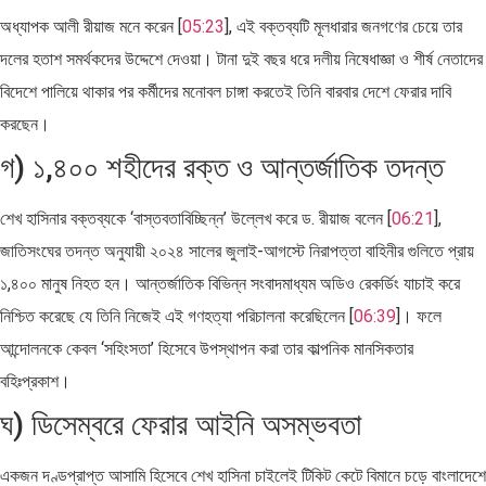
অধ্যাপক আলী রীয়াজ মনে করেন [
05:23
], এই বক্তব্যটি মূলধারার জনগণের চেয়ে তার
দলের হতাশ সমর্থকদের উদ্দেশে দেওয়া। টানা দুই বছর ধরে দলীয় নিষেধাজ্ঞা ও শীর্ষ নেতাদের
বিদেশে পালিয়ে থাকার পর কর্মীদের মনোবল চাঙ্গা করতেই তিনি বারবার দেশে ফেরার দাবি
করছেন।
গ) ১,৪০০ শহীদের রক্ত ও আন্তর্জাতিক তদন্ত
শেখ হাসিনার বক্তব্যকে ‘বাস্তবতাবিচ্ছিন্ন’ উল্লেখ করে ড. রীয়াজ বলেন [
06:21
],
জাতিসংঘের তদন্ত অনুযায়ী ২০২৪ সালের জুলাই-আগস্টে নিরাপত্তা বাহিনীর গুলিতে প্রায়
১,৪০০ মানুষ নিহত হন। আন্তর্জাতিক বিভিন্ন সংবাদমাধ্যম অডিও রেকর্ডিং যাচাই করে
নিশ্চিত করেছে যে তিনি নিজেই এই গণহত্যা পরিচালনা করেছিলেন [
06:39
]। ফলে
আন্দোলনকে কেবল ‘সহিংসতা’ হিসেবে উপস্থাপন করা তার কাল্পনিক মানসিকতার
বহিঃপ্রকাশ।
ঘ) ডিসেম্বরে ফেরার আইনি অসম্ভবতা
একজন দণ্ডপ্রাপ্ত আসামি হিসেবে শেখ হাসিনা চাইলেই টিকিট কেটে বিমানে চড়ে বাংলাদেশে