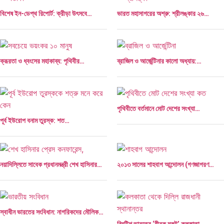
বিশেষ ইন-ডেপ্থ রিপোর্ট: ক্রীড়া উৎসবে…
ভারত মহাসাগরের অশ্রু: শ্রীলঙ্কার ২৬…
ক্রূরতা ও ধ্বংসের মহাকাব্য: পৃথিবীর…
ব্রাজিল ও আর্জেন্টিনার কালো অধ্যায়:…
পৃথিবীতে বর্তমানে মোট দেশের সংখ্যা…
পূর্ব ইউরোপ বনাম তুরস্ক: শত…
নয়াদিল্লিতে সাবেক প্রধানমন্ত্রী শেখ হাসিনার…
২০১৩ সালের শাহবাগ আন্দোলন (গণজাগরণ…
এশিয়ান সেঞ্চুরির দ্বৈরথ: চীন-ভারতের বৈশ্বিক…
পাকিস্তান, চীন ও বাংলাদেশ: তিন…
স্বাধীন ভারতের সংবিধান: নাগরিকদের মৌলিক…