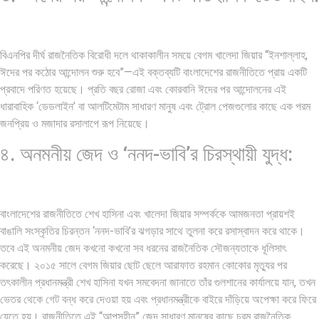
বিএনপির দীর্ঘ রাজনৈতিক বিরোধী দলে থাকাকালীন সময়ে বেগম খালেদা জিয়ার “ইনশাল্লাহ,
ঈদের পর কঠোর আন্দোলন শুরু হবে”—এই বক্তব্যটি বাংলাদেশের রাজনীতিতে প্রায় একটি
প্রবাদে পরিণত হয়েছে। প্রতি বছর রোজা এবং কোরবানি ঈদের পর আন্দোলনের এই
ধারাবাহিক ‘ডেডলাইন’ বা আলটিমেটাম সাধারণ মানুষ এবং ট্রোল পেজগুলোর কাছে এক পরম
জনপ্রিয় ও মজাদার রসালাপে রূপ নিয়েছে।
৪. অনমনীয় জেদ ও ‘ননদ-ভাবি’র চিরস্থায়ী যুদ্ধ:
বাংলাদেশের রাজনীতিতে শেখ হাসিনা এবং খালেদা জিয়ার সম্পর্ককে আমজনতা প্রায়শই
বাঙালি সংস্কৃতির চিরন্তন ‘ননদ-ভাবি’র ঝগড়ার সাথে তুলনা করে রসাস্বাদন করে থাকে।
তবে এই অনমনীয় জেদ কখনো কখনো সব ধরনের রাজনৈতিক সৌজন্যতাকে ধূলিসাৎ
করেছে। ২০১৫ সালে বেগম জিয়ার ছোট ছেলে আরাফাত রহমান কোকোর মৃত্যুর পর
তৎকালীন প্রধানমন্ত্রী শেখ হাসিনা যখন সমবেদনা জানাতে তাঁর গুলশানের কার্যালয়ে যান, তখন
ভেতর থেকে গেট বন্ধ করে দেওয়া হয় এবং প্রধানমন্ত্রীকে বাইরে দাঁড়িয়ে অপেক্ষা করে ফিরে
যেতে হয়। রাজনীতিতে এই “আপসহীন” জেদ সাধারণ মানুষের কাছে চরম রাজনৈতিক