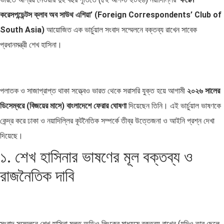
করেসপন্ডেন্টস ক্লাব অব সাউথ এশিয়া’ (Foreign Correspondents’ Club of
South Asia)
আয়োজিত এক ভার্চুয়াল সংবাদ সম্মেলনে বক্তব্য রাখেন সাবেক
প্রধানমন্ত্রী শেখ হাসিনা।
পলাতক ও সাজাপ্রাপ্ত থাকা সত্ত্বেও ভারত থেকে সরাসরি যুক্ত হয়ে আগামী
২০২৬ সালের
ডিসেম্বরে (বিজয়ের মাসে) বাংলাদেশে ফেরার ঘোষণা
দিয়েছেন তিনি। এই ভার্চুয়াল ভাষণকে
কেন্দ্র করে ঢাকা ও নয়াদিল্লির কূটনৈতিক সম্পর্কে তীব্র উত্তেজনা ও আইনি প্রশ্ন দেখা
দিয়েছে।
১. শেখ হাসিনার ভাষণের মূল বক্তব্য ও
রাজনৈতিক দাবি
সংবাদ সম্মেলনে শেখ হাসিনা মূলত অডিও লিংকের মাধ্যমে বক্তব্য রাখেন (যদিও তার ছেলে