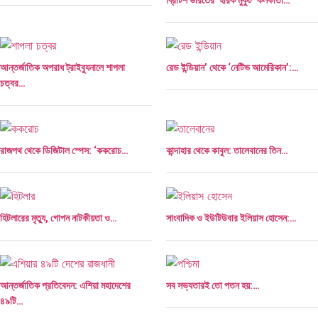
ব্রিটিশ ভারতের ‘হীরক মুকুট’ কলকাতা…
আন্তর্জাতিক অপরাধ ট্রাইব্যুনালে শাপলা
রেড ইন্ডিয়ান’ থেকে ‘নেটিভ আমেরিকান’:…
চত্বর…
রাজপথ থেকে ডিজিটাল স্পেস: ‘ককরোচ…
কান্দাহার থেকে কাবুল: তালেবানের তিন…
হিটলারের মৃত্যু, গোপন নাটকীয়তা ও…
সাংবাদিক ও ইউটিউবার ইলিয়াস হোসেন:…
আন্তর্জাতিক প্রতিবেদন: এশিয়া মহাদেশের
সব সভ্যতারই তো পতন হয়:…
৪৯টি…