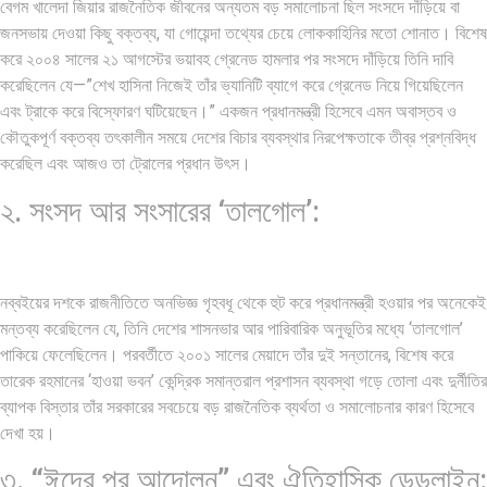
বেগম খালেদা জিয়ার রাজনৈতিক জীবনের অন্যতম বড় সমালোচনা ছিল সংসদে দাঁড়িয়ে বা
জনসভায় দেওয়া কিছু বক্তব্য, যা গোয়েন্দা তথ্যের চেয়ে লোককাহিনির মতো শোনাত। বিশেষ
করে ২০০৪ সালের ২১ আগস্টের ভয়াবহ গ্রেনেড হামলার পর সংসদে দাঁড়িয়ে তিনি দাবি
করেছিলেন যে—”শেখ হাসিনা নিজেই তাঁর ভ্যানিটি ব্যাগে করে গ্রেনেড নিয়ে গিয়েছিলেন
এবং ট্রাকে করে বিস্ফোরণ ঘটিয়েছেন।” একজন প্রধানমন্ত্রী হিসেবে এমন অবাস্তব ও
কৌতুকপূর্ণ বক্তব্য তৎকালীন সময়ে দেশের বিচার ব্যবস্থার নিরপেক্ষতাকে তীব্র প্রশ্নবিদ্ধ
করেছিল এবং আজও তা ট্রোলের প্রধান উৎস।
২. সংসদ আর সংসারের ‘তালগোল’:
নব্বইয়ের দশকে রাজনীতিতে অনভিজ্ঞ গৃহবধূ থেকে হুট করে প্রধানমন্ত্রী হওয়ার পর অনেকেই
মন্তব্য করেছিলেন যে, তিনি দেশের শাসনভার আর পারিবারিক অনুভূতির মধ্যে ‘তালগোল’
পাকিয়ে ফেলেছিলেন। পরবর্তীতে ২০০১ সালের মেয়াদে তাঁর দুই সন্তানের, বিশেষ করে
তারেক রহমানের ‘হাওয়া ভবন’ কেন্দ্রিক সমান্তরাল প্রশাসন ব্যবস্থা গড়ে তোলা এবং দুর্নীতির
ব্যাপক বিস্তার তাঁর সরকারের সবচেয়ে বড় রাজনৈতিক ব্যর্থতা ও সমালোচনার কারণ হিসেবে
দেখা হয়।
৩. “ঈদের পর আন্দোলন” এবং ঐতিহাসিক ডেডলাইন: