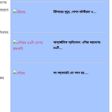
দেশের
াধ্যমে
হিটলারের মৃত্যু, গোপন নাটকীয়তা ও…
সিনাসহ
আন্তর্জাতিক প্রতিবেদন: এশিয়া মহাদেশের
৪৯টি…
সব সভ্যতারই তো পতন হয়:…
ঞের
বৈশ্বিক অর্থব্যবস্থা, আইএমএফ-বিশ্বব্যাংক,
ইসলামী ব্যাংকিং…