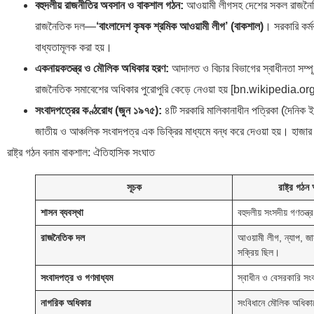
বহুদলীয় রাজনীতির অবসান ও বাকশাল গঠন:
আওয়ামী লীগসহ দেশের সকল রাজনৈতিক
রাজনৈতিক দল—
‘বাংলাদেশ কৃষক শ্রমিক আওয়ামী লীগ’ (বাকশাল)
। সরকারি কর্ম
বাধ্যতামূলক করা হয়।
একনায়কতন্ত্র ও মৌলিক অধিকার হরণ:
আদালত ও বিচার বিভাগের স্বাধীনতা সম্পূর
রাজনৈতিক সমাবেশের অধিকার পুরোপুরি কেড়ে নেওয়া হয় [bn.wikipedia.or
সংবাদপত্রের কণ্ঠরোধ (জুন ১৯৭৫):
৪টি সরকারি মালিকানাধীন পত্রিকা (দৈনিক 
জাতীয় ও আঞ্চলিক সংবাদপত্র এক ডিক্রির মাধ্যমে বন্ধ করে দেওয়া হয়। হাজার
রাষ্ট্র গঠন বনাম বাকশাল: ঐতিহাসিক সংঘাত
সূচক
রাষ্ট্র গ
শাসন ব্যবস্থা
বহুদলীয় সংসদীয় গণতন্ত্র
রাজনৈতিক দল
আওয়ামী লীগ, ন্যাপ, জাস
সক্রিয় ছিল।
সংবাদপত্র ও গণমাধ্যম
স্বাধীন ও বেসরকারি সং
নাগরিক অধিকার
সংবিধানে মৌলিক অধিকা