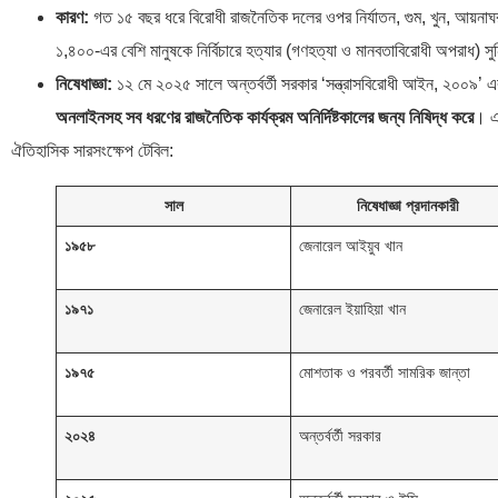
কারণ:
গত ১৫ বছর ধরে বিরোধী রাজনৈতিক দলের ওপর নির্যাতন, গুম, খুন, আয়নাঘর তৈর
১,৪০০-এর বেশি মানুষকে নির্বিচারে হত্যার (গণহত্যা ও মানবতাবিরোধী অপরাধ) সুন
নিষেধাজ্ঞা:
১২ মে ২০২৫ সালে অন্তর্বর্তী সরকার ‘সন্ত্রাসবিরোধী আইন, ২০০৯’
অনলাইনসহ সব ধরণের রাজনৈতিক কার্যক্রম অনির্দিষ্টকালের জন্য নিষিদ্ধ করে
। এ
ঐতিহাসিক সারসংক্ষেপ টেবিল:
সাল
নিষেধাজ্ঞা প্রদানকারী
১৯৫৮
জেনারেল আইয়ুব খান
১৯৭১
জেনারেল ইয়াহিয়া খান
১৯৭৫
মোশতাক ও পরবর্তী সামরিক জান্তা
২০২৪
অন্তর্বর্তী সরকার