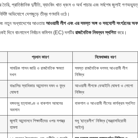
ি, প্রাতিষ্ঠানিক দুর্নীতি, ব্যাংকিং খাত ধ্বংস ও অর্থ পাচার এবং সর্বশেষ জুলাই গণঅভ্যুত
ির্দিষ্ট অভিযোগে দেশজুড়ে তীব্র গণদাবি ওঠে।
 এবং নতুন অধ্যাদেশের আওতায়
আওয়ামী লীগ এবং এর সমস্ত অঙ্গ ও সহযোগী সংগঠনের অ
কই দিনে বাংলাদেশ নির্বাচন কমিশন (EC) দলটির
রাজনৈতিক নিবন্ধন স্থগিত
করে।
প্রধান কারণ
নিষেধাজ্ঞার ধরণ
সামরিক শাসন জারি ও রাজনৈতিক ক্ষমতা
সমস্ত রাজনৈতিক দলসহ আওয়ামী লীগ
দখল
নিষিদ্ধ
বাঙালির স্বাধিকার আন্দোলন দমন ও যুদ্ধ
আওয়ামী লীগকে বেআইনি ঘোষণা ও লোগো
ঘোষণা
নিষিদ্ধ
বঙ্গবন্ধু হত্যাকাণ্ড ও বাকশাল আমলের
বাকশাল ও আওয়ামী লীগের কার্যক্রম স্থগিত
অবসান
জুলাই আন্দোলনে শিক্ষার্থীদের ওপর সশস্ত্র
শুধু ‘ছাত্রলীগ’ নিষিদ্ধ (সন্ত্রাসবিরোধী
হামলা
আইন)