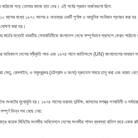
ষ্ট্র কাঠামো গড়ে তোলার কাজে হাত দেয়। এই পর্বের প্রধান অর্জনগুলো ছিল:
১০ মাসের মধ্যে ১৯৭২ সালের ৪ নভেম্বর একটি পূর্ণাঙ্গ ও আধুনিক সংবিধান প্রণয়ন করা হয
বে ঘোষণা করা হয়।
মার্চের মধ্যেই ভারতীয় সেনাবাহিনীকে বাংলাদেশ থেকে সম্পূর্ণভাবে স্বদেশে ফেরত পাঠানো হ
বের অধিকাংশ দেশের স্বীকৃতি লাভ এবং ১৯৭৪ সালে জাতিসংঘে (UN) বাংলাদেশের সাধারণ 
য়া সেতু, রেললাইন, ও সমুদ্রবন্দর (চট্টগ্রাম ও মংলা) দ্রুততম সময়ে চালু করা এবং ভারত থ
কটের মুখোমুখি হয়। ১৯৭৪ সালের ভয়াবহ দুর্ভিক্ষ, জাসদের সশস্ত্র গণবাহিনী ও সর্বহারা প
্পূর্ণ ভিন্ন পথ বেছে নেয়:
্র কয়েক মিনিটের সংসদীয় অধিবেশনে দেশের সংসদীয় শাসন ব্যবস্থা বাতিল করে একক রাষ্