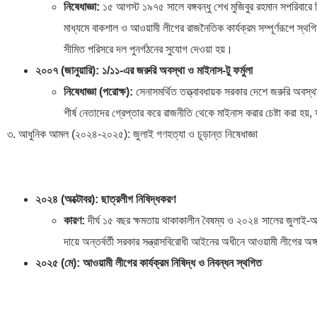
নিষেধাজ্ঞা:
১৫ আগস্ট ১৯৭৫ সালে বঙ্গবন্ধু শেখ মুজিবুর রহমান সপরিবারে
মাধ্যমে বাকশাল ও আওয়ামী লীগের রাজনৈতিক কার্যক্রম সম্পূর্ণরূপে 
সীমিত পরিসরে দল পুনর্গঠনের সুযোগ দেওয়া হয়।
২০০৭ (জানুয়ারি): ১/১১-এর জরুরি অবস্থা ও মাইনাস-টু ফর্মুলা
নিষেধাজ্ঞা (পরোক্ষ):
সেনাসমর্থিত তত্ত্বাবধায়ক সরকার দেশে জরুরি অ
শীর্ষ নেতাদের গ্রেপ্তার করে রাজনীতি থেকে মাইনাস করার চেষ্টা করা হয়
৩. আধুনিক আমল (২০২৪-২০২৫): জুলাই গণহত্যা ও চূড়ান্ত নিষেধাজ্ঞা
২০২৪ (অক্টোবর): ছাত্রলীগ নিষিদ্ধকরণ
কারণ:
দীর্ঘ ১৫ বছর ক্ষমতায় থাকাকালীন বৈষম্য ও ২০২৪ সালের জুলাই-আগস
দায়ে অন্তর্বর্তী সরকার সন্ত্রাসবিরোধী আইনের অধীনে আওয়ামী লীগের অ
২০২৫ (মে): আওয়ামী লীগের কার্যক্রম নিষিদ্ধ ও নিবন্ধন স্থগিত