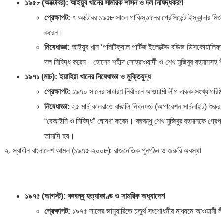
১৯৫৮ (অক্টোবর): আইয়ুব খানের সামরিক শাসন ও দল নিষিদ্ধকরণ
প্রেক্ষাপট:
৭ অক্টোবর ১৯৫৮ সালে পাকিস্তানের প্রেসিডেন্ট ইস্কান্দার 
করেন।
নিষেধাজ্ঞা:
আইয়ুব খান ‘পলিটিক্যাল পার্টিজ ইলেক্টেড বডিজ ডিসকোয়াল
দল নিষিদ্ধ করেন। হোসেন শহীদ সোহরাওয়ার্দী ও শেখ মুজিবুর রহমানসহ শী
১৯৭১ (মার্চ): ইয়াহিয়া খানের নিষেধাজ্ঞা ও মুক্তিযুদ্ধ
প্রেক্ষাপট:
১৯৭০ সালের সাধারণ নির্বাচনে আওয়ামী লীগ একক সংখ্যাগরিষ্ঠ
নিষেধাজ্ঞা:
২৫ মার্চ কালরাতে বাঙালি নিধনযজ্ঞ (অপারেশন সার্চলাইট) শুরুর 
“বেআইনি ও নিষিদ্ধ” ঘোষণা করেন। বঙ্গবন্ধু শেখ মুজিবুর রহমানকে গ্রেপ্তা
তামাদি হয়।
২. স্বাধীন বাংলাদেশ আমল (১৯৭৫-২০০৮): রাজনৈতিক পুনর্গঠন ও জরুরি অবস্থা
১৯৭৫ (আগস্ট): বঙ্গবন্ধু হত্যাকাণ্ড ও সামরিক অধ্যাদেশ
প্রেক্ষাপট:
১৯৭৫ সালের জানুয়ারিতে চতুর্থ সংশোধনীর মাধ্যমে আওয়ামী লী