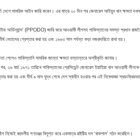
মির্জা দেশে সামরিক আইন জারি করেন। এর মাত্র ২০ দিন পর জেনারেল আইয়ুব খান ক্ষমতা দখল
িফাইড অর্ডিন্যান্স’ (PPODO) জারি করে আওয়ামী লীগসহ পাকিস্তানের সমস্ত প্রধান রাজ
র্ষ নেতাদের গ্রেপ্তার করা হয় এবং ১৯৬৩ সাল পর্যন্ত কড়া নজরদারিতে রাখা হয়।
তা পেলেও পাকিস্তানি সামরিক জান্তা ক্ষমতা হস্তান্তরে অস্বীকৃতি জানায়।
পর, ২৬ মার্চ ১৯৭১ তারিখে পাকিস্তানের প্রেসিডেন্ট জেনারেল ইয়াহিয়া খান আওয়ামী লীগকে সম
র করা হয় এবং দীর্ঘ ৯ মাস যুদ্ধ শেষে দেশ স্বাধীন হওয়ার পর এই নিষেধাজ্ঞা স্বয়ংক্রিয়ভা
গ নিজেই বহুদলীয় গণতন্ত্র বিলুপ্ত করে একমাত্র রাষ্ট্রীয় দল ‘বাকশাল’ গঠন করেছিল।