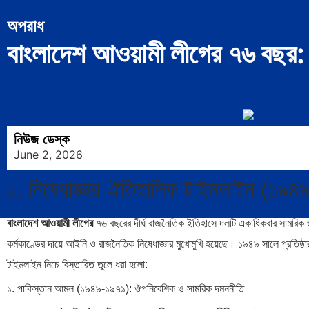
অপরাধ
বাংলাদেশ আওয়ামী লীগের ৭৬ বছর: গ
নিউজ ডেস্ক
June 2, 2026
১. নিষেধাজ্ঞার ঐতিহাসিক টাইমলাইন (১৯
বাংলাদেশ আওয়ামী লীগের
৭৬ বছরের দীর্ঘ রাজনৈতিক ইতিহাসে দলটি একাধিকবার সামরিক জা
কর্মকাণ্ডের দায়ে আইনি ও রাজনৈতিক নিষেধাজ্ঞার মুখোমুখি হয়েছে। ১৯৪৯ সালে প্রতিষ্ঠার
টাইমলাইন নিচে বিস্তারিত তুলে ধরা হলো:
১. পাকিস্তান আমল (১৯৪৯-১৯৭১): ঔপনিবেশিক ও সামরিক দমননীতি