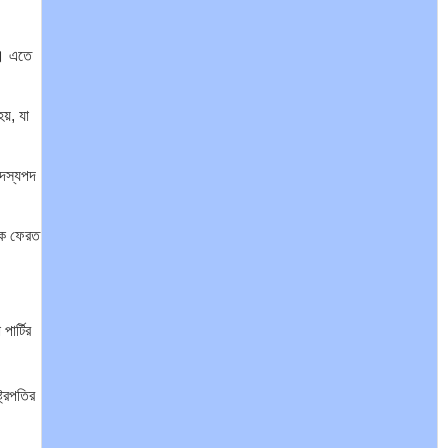
পৃথিবীতে বর্তমানে মোট দেশের সংখ্যা…
়। এতে
য়, যা
এশিয়ান সেঞ্চুরির দ্বৈরথ: চীন-ভারতের
সদস্যপদ
বৈশ্বিক…
েকে ফেরত
পাকিস্তান, চীন ও বাংলাদেশ: তিন…
ার্টির
ট্রপতির
আমেরিকা সারা দুনিয়ায় গণতন্ত্রের গান…