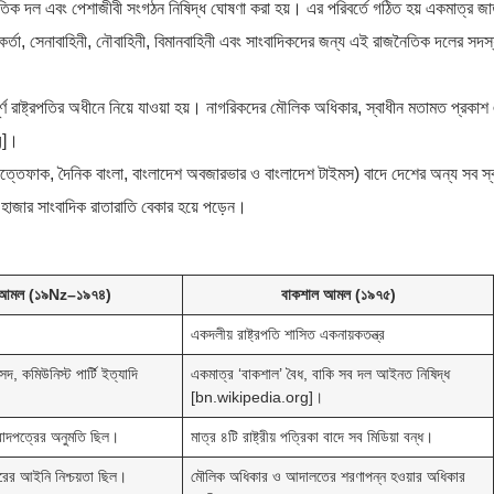
 দল এবং পেশাজীবী সংগঠন নিষিদ্ধ ঘোষণা করা হয়। এর পরিবর্তে গঠিত হয় একমাত্র জাত
কর্তা, সেনাবাহিনী, নৌবাহিনী, বিমানবাহিনী এবং সাংবাদিকদের জন্য এই রাজনৈতিক দলের সদস্
্ণ রাষ্ট্রপতির অধীনে নিয়ে যাওয়া হয়। নাগরিকদের মৌলিক অধিকার, স্বাধীন মতামত প্রকাশ
g]।
ইত্তেফাক, দৈনিক বাংলা, বাংলাদেশ অবজারভার ও বাংলাদেশ টাইমস) বাদে দেশের অন্য সব স্
 হাজার সাংবাদিক রাতারাতি বেকার হয়ে পড়েন।
ঠন আমল (১৯Nz–১৯৭৪)
বাকশাল আমল (১৯৭৫)
একদলীয় রাষ্ট্রপতি শাসিত একনায়কতন্ত্র
দ, কমিউনিস্ট পার্টি ইত্যাদি
একমাত্র ‘বাকশাল’ বৈধ, বাকি সব দল আইনত নিষিদ্ধ
[bn.wikipedia.org]।
বাদপত্রের অনুমতি ছিল।
মাত্র ৪টি রাষ্ট্রীয় পত্রিকা বাদে সব মিডিয়া বন্ধ।
রের আইনি নিশ্চয়তা ছিল।
মৌলিক অধিকার ও আদালতের শরণাপন্ন হওয়ার অধিকার