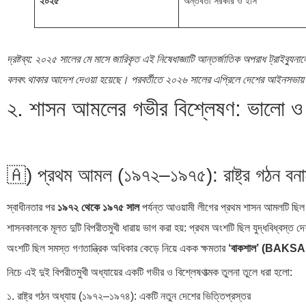
২০২৫
অন্তর্বর্তী সরকার ও ইসি
দ্রষ্টব্য: ২০২৫ সালের মে মাসে জারিকৃত এই নিষেধাজ্ঞাটি আন্তর্জাতিক অপরাধ ট্রাইব্যুনাল
বলবৎ থাকার আদেশ দেওয়া হয়েছে। পরবর্তীতে ২০২৬ সালের এপ্রিলে দেশের আইনসভায় এ
২. শাসন আমলের গভীর বিশ্লেষণ: ভালো ও ম
🇦) প্রথম আমল (১৯৭২–১৯৭৫): রাষ্ট্র গঠন বন
স্বাধীনতার পর
১৯৭২ থেকে ১৯৭৫ সাল
পর্যন্ত আওয়ামী লীগের প্রথম শাসন আমলটি ছিল 
শাসনকালকে মূলত দুটি বিপরীতমুখী ধারায় ভাগ করা হয়: প্রথম অংশটি ছিল যুদ্ধবিধ্বস্ত 
অংশটি ছিল সমস্ত গণতান্ত্রিক অধিকার কেড়ে নিয়ে একক ক্ষমতার
‘বাকশাল’ (BAKSA
নিচে এই দুই বিপরীতমুখী অধ্যায়ের একটি গভীর ও বিশ্লেষণাত্মক তুলনা তুলে ধরা হলো:
১. রাষ্ট্র গঠন অধ্যায় (১৯৭২–১৯৭৪): একটি নতুন দেশের ভিত্তিপ্রস্তর