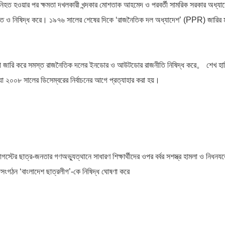
 নিহত হওয়ার পর ক্ষমতা দখলকারী খন্দকার মোশতাক আহমেদ ও পরবর্তী সামরিক সরকার অধ্যা
স্থগিত ও নিষিদ্ধ করে। ১৯৭৬ সালের শেষের দিকে ‘রাজনৈতিক দল অধ্যাদেশ’ (PPR) জারির ম
বস্থা জারি করে সমস্ত রাজনৈতিক দলের ইনডোর ও আউটডোর রাজনীতি নিষিদ্ধ করে。 শেখ হা
, যা ২০০৮ সালের ডিসেম্বরের নির্বাচনের আগে প্রত্যাহার করা হয়।
্টের ছাত্র-জনতার গণঅভ্যুত্থানে সাধারণ শিক্ষার্থীদের ওপর বর্বর সশস্ত্র হামলা ও নিধনযজ্
ঙ্গসংগঠন ‘বাংলাদেশ ছাত্রলীগ’-কে নিষিদ্ধ ঘোষণা করে