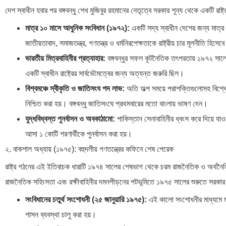
দেশ স্বাধীন হবার পর বঙ্গবন্ধু শেখ মুজিবুর রহমানের নেতৃত্বে সরকার শূন্য থেকে একটি রা
মাত্র ১০ মাসে আধুনিক সংবিধান (১৯৭২):
একটি সদ্য স্বাধীন দেশের জন্য মাত্র 
জাতীয়তাবাদ, সমাজতন্ত্র, গণতন্ত্র ও ধর্মনিরপেক্ষতাকে রাষ্ট্রীয় চার মূলনীতি হিসে
ভারতীয় মিত্রবাহিনীর প্রত্যাহার:
বঙ্গবন্ধুর সফল কূটনৈতিক তৎপরতায় ১৯৭২ সালের 
একটি স্বাধীন রাষ্ট্রের সার্বভৌমত্বের জন্য অত্যন্ত জরুরি ছিল।
বিশ্বমঞ্চে স্বীকৃতি ও জাতিসংঘ পদ লাভ:
অতি অল্প সময়ে পরাশক্তিগুলোসহ বিশ্
নিশ্চিত করা হয়। বঙ্গবন্ধু জাতিসংঘে প্রথমবারের মতো বাংলায় ভাষণ দেন।
যুদ্ধবিধ্বস্ত পুনর্বাসন ও অবকাঠামো:
পাকিস্তান সেনাবাহিনীর ধ্বংস করে দিয়ে যাও
আসা ১ কোটি শরণার্থীকে পুনর্বাসন করা হয়।
২. বাকশাল অধ্যায় (১৯৭৫): বহুদলীয় গণতন্ত্রের কফিনে শেষ পেরেক
রাষ্ট্র গঠনের এই ইতিবাচক ধারাটি ১৯৭৪ সালের শেষভাগ থেকে চরম রাজনৈতিক ও অর্থনৈতিক সং
রাজনৈতিক সহিংসতা এবং রক্ষীবাহিনীর দমনপীড়নের পটভূমিতে ১৯৭৫ সালের শুরুতে সরকার সম
সংবিধানের চতুর্থ সংশোধনী (২৫ জানুয়ারি ১৯৭৫):
এই কালো সংশোধনীর মাধ্যমে মাত
শাসন ব্যবস্থা চালু করা হয়।