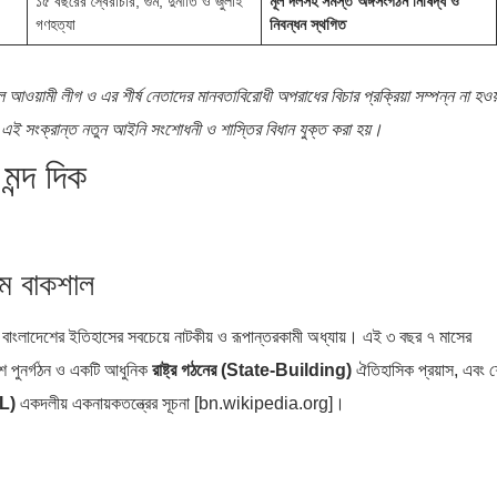
১৫ বছরের স্বৈরাচার, গুম, দুর্নীতি ও জুলাই
মূল দলসহ সমস্ত অঙ্গসংগঠন নিষিদ্ধ ও
গণহত্যা
নিবন্ধন স্থগিত
ে আওয়ামী লীগ ও এর শীর্ষ নেতাদের মানবতাবিরোধী অপরাধের বিচার প্রক্রিয়া সম্পন্ন না হওয়া
ই সংক্রান্ত নতুন আইনি সংশোধনী ও শাস্তির বিধান যুক্ত করা হয়।‌
ন্দ দিক
াম বাকশাল
বাংলাদেশের ইতিহাসের সবচেয়ে নাটকীয় ও রূপান্তরকামী অধ্যায়। এই ৩ বছর ৭ মাসের
দেশ পুনর্গঠন ও একটি আধুনিক
রাষ্ট্র গঠনের (State-Building)
ঐতিহাসিক প্রয়াস, এবং 
L)
একদলীয় একনায়কতন্ত্রের সূচনা [bn.wikipedia.org]।