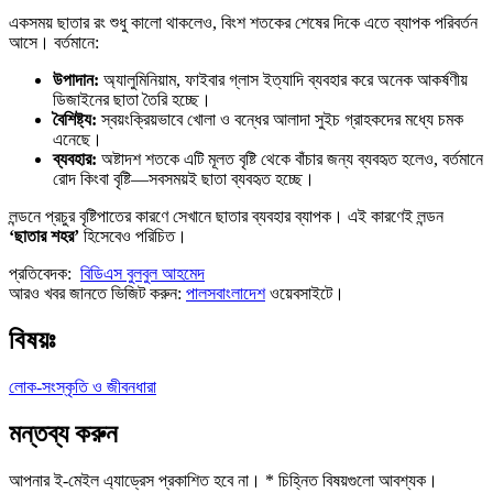
একসময় ছাতার রং শুধু কালো থাকলেও, বিংশ শতকের শেষের দিকে এতে ব্যাপক পরিবর্তন
আসে। বর্তমানে:
উপাদান:
অ্যালুমিনিয়াম, ফাইবার গ্লাস ইত্যাদি ব্যবহার করে অনেক আকর্ষণীয়
ডিজাইনের ছাতা তৈরি হচ্ছে।
বৈশিষ্ট্য:
স্বয়ংক্রিয়ভাবে খোলা ও বন্ধের আলাদা সুইচ গ্রাহকদের মধ্যে চমক
এনেছে।
ব্যবহার:
অষ্টাদশ শতকে এটি মূলত বৃষ্টি থেকে বাঁচার জন্য ব্যবহৃত হলেও, বর্তমানে
রোদ কিংবা বৃষ্টি—সবসময়ই ছাতা ব্যবহৃত হচ্ছে।
লন্ডনে প্রচুর বৃষ্টিপাতের কারণে সেখানে ছাতার ব্যবহার ব্যাপক। এই কারণেই লন্ডন
‘ছাতার শহর’
হিসেবেও পরিচিত।
প্রতিবেদক:
বিডিএস বুলবুল আহমেদ
আরও খবর জানতে ভিজিট করুন:
পালসবাংলাদেশ
ওয়েবসাইটে।
বিষয়ঃ
লোক-সংস্কৃতি ও জীবনধারা
মন্তব্য করুন
আপনার ই-মেইল এ্যাড্রেস প্রকাশিত হবে না।
*
চিহ্নিত বিষয়গুলো আবশ্যক।