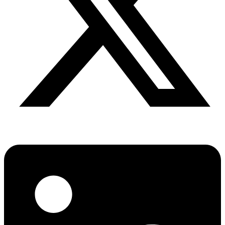
বিশেষ ইন-ডেপ্থ রিপোর্ট: ক্রীড়া উৎসবে…
অর্থ পাচারের মহাকাব্য: ১০০ ডলারের…