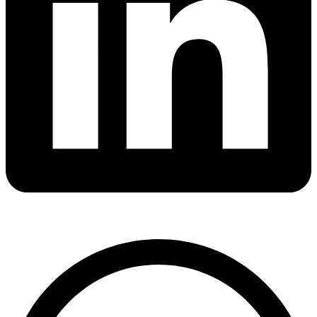
ভারত মহাসাগরের অশ্রু: শ্রীলঙ্কার ২৬…
দক্ষিণ এশিয়ায় ‘জেন-জি’ বিপ্লব: বাংলাদেশ,…