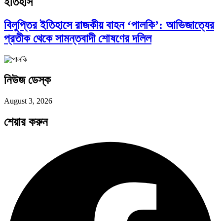
ইতিহাস
আন্তর্জাতিক প্রতিবেদন: এশিয়া মহাদেশের ৪৯টি…
বিলুপ্তির ইতিহাসে রাজকীয় বাহন ‘পালকি’: আভিজাত্যের
প্রতীক থেকে সামন্তবাদী শোষণের দলিল
সব সভ্যতারই তো পতন হয়:…
নিউজ ডেস্ক
পরবর্তী রাষ্ট্রপতি নির্বাচন ২০২৬: আলোচনায়…
August 3, 2026
শেয়ার করুন
প্রথাগত মেধা, স্ট্র্যাটেজিক গভর্নেন্স ও…
দক্ষিণ এশিয়ায় ‘জেন-জি’ বিপ্লব: বাংলাদেশ,…
পদ্মা সেতু ও রেল সংযোগ…