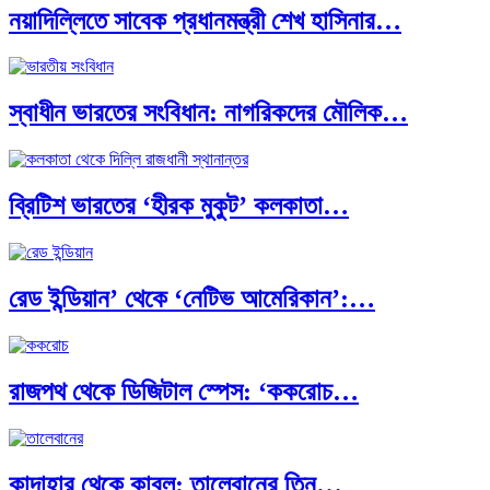
নয়াদিল্লিতে সাবেক প্রধানমন্ত্রী শেখ হাসিনার…
স্বাধীন ভারতের সংবিধান: নাগরিকদের মৌলিক…
ব্রিটিশ ভারতের ‘হীরক মুকুট’ কলকাতা…
রেড ইন্ডিয়ান’ থেকে ‘নেটিভ আমেরিকান’:…
রাজপথ থেকে ডিজিটাল স্পেস: ‘ককরোচ…
কান্দাহার থেকে কাবুল: তালেবানের তিন…