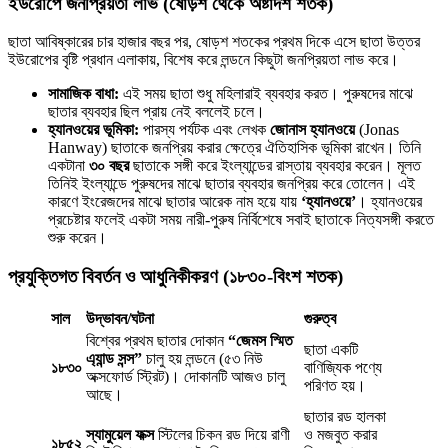
ইউরোপে জনপ্রিয়তা লাভ (ষোড়শ থেকে অষ্টাদশ শতক)
ছাতা আবিষ্কারের চার হাজার বছর পর, ষোড়শ শতকের প্রথম দিকে এসে ছাতা উত্তর
ইউরোপের বৃষ্টি প্রধান এলাকায়, বিশেষ করে লন্ডনে কিছুটা জনপ্রিয়তা লাভ করে।
সামাজিক বাধা:
এই সময় ছাতা শুধু মহিলারাই ব্যবহার করত। পুরুষদের মাঝে
ছাতার ব্যবহার ছিল প্রায় নেই বললেই চলে।
হ্যানওয়ের ভূমিকা:
পারস্য পর্যটক এবং লেখক
জোনাস হ্যানওয়ে
(Jonas
Hanway) ছাতাকে জনপ্রিয় করার ক্ষেত্রে ঐতিহাসিক ভূমিকা রাখেন। তিনি
একটানা
৩০ বছর
ছাতাকে সঙ্গী করে ইংল্যান্ডের রাস্তায় ব্যবহার করেন। মূলত
তিনিই ইংল্যান্ডে পুরুষদের মাঝে ছাতার ব্যবহার জনপ্রিয় করে তোলেন। এই
কারণে ইংরেজদের মাঝে ছাতার আরেক নাম হয়ে যায়
‘হ্যানওয়ে’
। হ্যানওয়ের
প্রচেষ্টার ফলেই একটা সময় নারী-পুরুষ নির্বিশেষে সবাই ছাতাকে নিত্যসঙ্গী করতে
শুরু করেন।
প্রযুক্তিগত বিবর্তন ও আধুনিকীকরণ (১৮৩০-বিংশ শতক)
সাল
উদ্ভাবন/ঘটনা
গুরুত্ব
বিশ্বের প্রথম ছাতার দোকান
“জেমস স্মিত
ছাতা একটি
এ্যান্ড সন্স”
চালু হয় লন্ডনে (৫৩ নিউ
১৮৩০
বাণিজ্যিক পণ্যে
অক্সফোর্ড স্ট্রিট)। দোকানটি আজও চালু
পরিণত হয়।
আছে।
ছাতার রড হালকা
স্যামুয়েল ফক্স
স্টিলের চিকন রড দিয়ে রাণী
ও মজবুত করার
১৮৫২