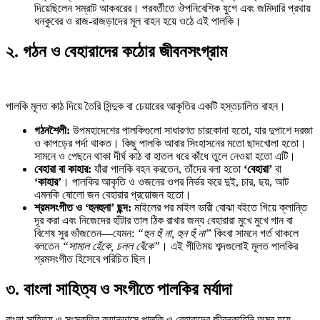
দিয়েছিলেন সম্রাট আকবরের। পরবর্তীতে ঔপনিবেশিক যুগে এবং জমিদারি প্রথায়
ধনকুবের ও রাজ-রাজড়াদের মূল বাহন হয়ে ওঠে এই পালকি।
২. গঠন ও বেহারাদের কঠোর জীবনসংগ্রাম
পালকি মূলত কাঠ দিয়ে তৈরি সিন্দুক বা চেয়ারের আকৃতির একটি হস্তচালিত বাহন।
গঠনশৈলী:
উপমহাদেশের পালকিগুলো সাধারণত চারকোনা হতো, যার দুপাশে দরজা
ও কাপড়ের পর্দা থাকত। কিছু পালকি আবার সিংহাসনের মতো ছাদখোলা হতো।
সামনে ও পেছনে থাকা দীর্ঘ কাঠ বা হাতল ধরে কাঁধে তুলে নেওয়া হতো এটি।
বেহারা বা কাহার:
যাঁরা পালকি বহন করতেন, তাঁদের বলা হতো
‘বেহারা’
বা
‘কাহার’
। পালকির আকৃতি ও ওজনের ওপর নির্ভর করে দুই, চার, ছয়, আট
এমনকি ষোলো জন বেহারার প্রয়োজন হতো।
শ্রমসংগীত ও ‘হুনহুনা’ ছন্দ:
মাইলের পর মাইল ভারী বোঝা বইতে গিয়ে ক্লান্তি
দূর করা এবং নিজেদের হাঁটার তাল ঠিক রাখার জন্য বেহারারা মুখে মুখে গান বা
বিশেষ সুর ভাঁজতেন—যেমন:
“হুন হুঁ না, হুন হুঁ না”
কিংবা সামনে গর্ত থাকলে
বলতেন
“সামাল হেঁকে, চলল বেঁকে”
। এই গীতিময় শব্দগুলোই মূলত পালকির
শ্রমসংগীত হিসেবে পরিচিত ছিল।
৩. বাংলা সাহিত্য ও সংগীতে পালকির মর্যাদা
বাংলা সাহিত্য ও সংস্কৃতির ক্যানভাসে পালকি ও বেহারাদের জীবনকাহিনি অমর হয়ে