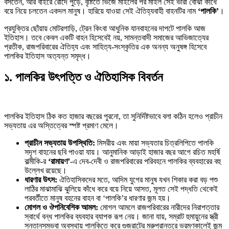
বসতেন, আর বাইরে রোদে পুড়ে, বৃষ্টিতে ভিজে মাইলের পর মাইল সেই ভারী বোঝা কাঁধে
পৃথিবীতে বর্তমানে মোট দেশের সংখ্যা…
বয়ে নিয়ে চলতেন একদল মানুষ। হারিয়ে যাওয়া সেই ঐতিহ্যবাহী বাহনটির নাম
‘পালকি’
।
প্রযুক্তির ছোঁয়ায় মোটরগাড়ি, ট্রেন কিংবা আধুনিক যানবাহনের দাপটে পালকি আজ
ইতিহাস। তবে কেবল একটি বাহন হিসেবেই নয়, সামন্তবাদী সমাজের আভিজাত্যের
প্রতীক, রাজপরিবারের ঐতিহ্য এবং সাহিত্য-সংস্কৃতির এক অনন্য অনুষঙ্গ হিসেবে
এশিয়ান সেঞ্চুরির দ্বৈরথ: চীন-ভারতের বৈশ্বিক…
পালকির ইতিহাস অত্যন্ত সমৃদ্ধ।
১. পালকির উৎপত্তি ও ঐতিহাসিক বিবর্তন
পালকির ইতিহাস ঠিক কত হাজার বছরের পুরনো, তা সুনির্দিষ্টভাবে বলা কঠিন হলেও প্রাচীন
সভ্যতায় এর অস্তিত্বের স্পষ্ট প্রমাণ মেলে।
প্রাচীন সভ্যতায় উপস্থিতি:
মিসরীয় এবং মায়া সভ্যতার চিত্রলিপিতে পালকি
বিশেষ ইন-ডেপ্থ রিপোর্ট: ক্রীড়া উৎসবে…
সদৃশ বাহনের ছবি পাওয়া যায়। আনুমানিক আড়াই হাজার বছর আগে রচিত মহর্ষি
বাল্মীকি-র
‘রামায়ণ’
-এ দেব-দেবী ও রাজপরিবারের পরিবহনে পালকির ব্যবহারের বহু
উল্লেখ রয়েছে।
ধারণার উৎস:
ঐতিহাসিকদের মতে, আদিম যুগের মানুষ যখন শিকার করা বড় পশু
লাঠির মাঝামাঝি ঝুলিয়ে কাঁধে করে বয়ে নিয়ে আসত, মূলত সেই পদ্ধতি থেকেই
পরবর্তীতে মানুষ বহনের বাহন বা ‘পালকি’র ধারণার জন্ম হয়।
মোগল ও ঔপনিবেশিক আমল:
মোগল আমলে রাজপরিবারের নারীদের নিরাপত্তার
স্বার্থে বন্ধ পালকির ব্যবহার ব্যাপক রূপ নেয়। জানা যায়, সম্রাট হুমায়ুনের স্ত্রী
সন্তানসম্ভবা অবস্থায় পালকিতে করে গুজরাটের মরুপ্রান্তরে ভ্রমণকালেই জন্ম