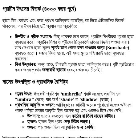
প্রাচীন উৎসের বিতর্ক (৪০০০ বছর পূর্বে)
ছাতা ঠিক কোথায় এবং কারা প্রথম আবিষ্কার করেছিল, তা নিয়ে ঐতিহাসিক বিতর্ক
থাকলেও, এর উৎস নিয়ে দুটি প্রধান মত প্রচলিত:
মিশরীয় ও গ্রীক সংযোগ:
কিছু গবেষক মনে করেন, প্রাচীন মিশরীয়রা প্রথম ছাতা
ব্যবহার করে। প্রাচীন মিশর ও গ্রীসের চিত্রকর্মে ছাতার নিদর্শন পাওয়া যায়।
তবে সেখানে ছাতা মূলত
সূর্যের তাপ থেকে রক্ষা পাওয়ার জন্য (Sunshade)
ব্যবহৃত হতো। মজার বিষয় হলো, এই সময় মূলত মহিলারাই ছাতা ব্যবহার
করতেন।
চীনা উদ্ভাবন:
অন্য মতে, চীনারাই প্রথম ছাতা আবিষ্কার করে। বৃষ্টি প্রতিরোধ
করার জন্য প্রথম
জলরোধী ছাতার
ব্যবহার শুরু হয় চীনেই।
নামের উৎপত্তি ও প্রাথমিক বৈশিষ্ট্য
শব্দের উৎস:
ইংরেজী প্রতিশব্দ
‘umbrella’
শব্দটি এসেছে ল্যাটিন শব্দ
“umbra”
থেকে, যার অর্থ
‘shade’
বা
‘shadow’
(ছায়া)।
প্রাথমিক আকৃতি ও ওজন:
আবিষ্কারের কাহিনী অনেক পুরোনো হলেও অষ্টাদশ
শতক পর্যন্ত ছাতার আকৃতি ছিল অনেক বড় এবং ওজনও ছিল বেশ বেশি।
উপাদান:
ছাতার রডগুলো ছিল
কাঠের বা তিমি মাছের কাঁটার
।
হাতল:
হাতল ছিল প্রায়
দেড় মিটার লম্বা
।
ওজন:
গড় ওজন ছিল আনুমানিক
৪-৫ কেজি
।