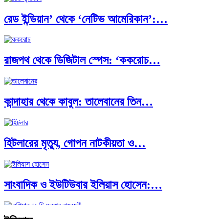
রেড ইন্ডিয়ান’ থেকে ‘নেটিভ আমেরিকান’:…
রাজপথ থেকে ডিজিটাল স্পেস: ‘ককরোচ…
কান্দাহার থেকে কাবুল: তালেবানের তিন…
হিটলারের মৃত্যু, গোপন নাটকীয়তা ও…
অর্থ পাচারের মহাকাব্য: ১০০ ডলারের…
সাংবাদিক ও ইউটিউবার ইলিয়াস হোসেন:…