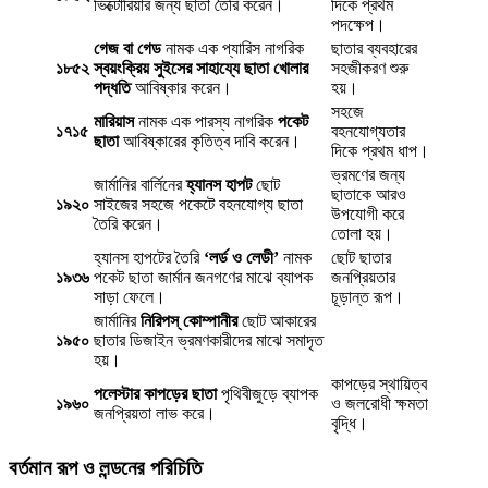
ভিক্টোরিয়ার জন্য ছাতা তৈরি করেন।
দিকে প্রথম
পদক্ষেপ।
গেজ বা গেড
নামক এক প্যারিস নাগরিক
ছাতার ব্যবহারের
১৮৫২
স্বয়ংক্রিয় সুইসের সাহায্যে ছাতা খোলার
সহজীকরণ শুরু
পদ্ধতি
আবিষ্কার করেন।
হয়।
সহজে
মারিয়াস
নামক এক পারস্য নাগরিক
পকেট
১৭১৫
বহনযোগ্যতার
ছাতা
আবিষ্কারের কৃতিত্ব দাবি করেন।
দিকে প্রথম ধাপ।
ভ্রমণের জন্য
জার্মানির বার্লিনের
হ্যানস হাপট
ছোট
ছাতাকে আরও
১৯২০
সাইজের সহজে পকেটে বহনযোগ্য ছাতা
উপযোগী করে
তৈরি করেন।
তোলা হয়।
হ্যানস হাপটের তৈরি
‘লর্ড ও লেডী’
নামক
ছোট ছাতার
১৯৩৬
পকেট ছাতা জার্মান জনগণের মাঝে ব্যাপক
জনপ্রিয়তার
সাড়া ফেলে।
চূড়ান্ত রূপ।
জার্মানির
নিরিপস্ কোম্পানীর
ছোট আকারের
১৯৫০
ছাতার ডিজাইন ভ্রমণকারীদের মাঝে সমাদৃত
হয়।
কাপড়ের স্থায়িত্ব
পলেস্টার কাপড়ের ছাতা
পৃথিবীজুড়ে ব্যাপক
১৯৬০
ও জলরোধী ক্ষমতা
জনপ্রিয়তা লাভ করে।
বৃদ্ধি।
বর্তমান রূপ ও লন্ডনের পরিচিতি