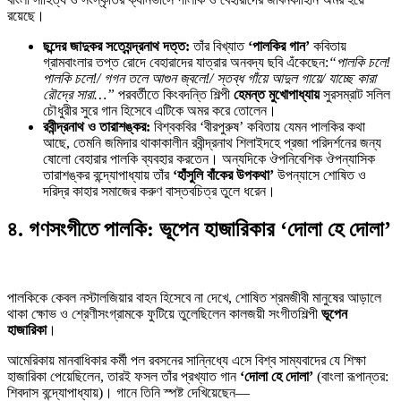
রয়েছে।
ছন্দের জাদুকর সত্যেন্দ্রনাথ দত্ত:
তাঁর বিখ্যাত
‘পালকির গান’
কবিতায়
গ্রামবাংলার তপ্ত রোদে বেহারাদের যাত্রার অনবদ্য ছবি এঁকেছেন:
“পালকি চলে!
পালকি চলে!/ গগন তলে আগুন জ্বলে!/ স্তব্ধ গাঁয়ে আদুল গায়ে/ যাচ্ছে কারা
রৌদ্রে সারা…”
পরবর্তীতে কিংবদন্তি শিল্পী
হেমন্ত মুখোপাধ্যায়
সুরসম্রাট সলিল
চৌধুরীর সুরে গান হিসেবে এটিকে অমর করে তোলেন।
রবীন্দ্রনাথ ও তারাশঙ্কর:
বিশ্বকবির ‘বীরপুরুষ’ কবিতায় যেমন পালকির কথা
আছে, তেমনি জমিদার থাকাকালীন রবীন্দ্রনাথ শিলাইদহে প্রজা পরিদর্শনের জন্য
ষোলো বেহারার পালকি ব্যবহার করতেন। অন্যদিকে ঔপনিবেশিক ঔপন্যাসিক
তারাশঙ্কর বন্দ্যোপাধ্যায় তাঁর
‘হাঁসুলি বাঁকের উপকথা’
উপন্যাসে শোষিত ও
দরিদ্র কাহার সমাজের করুণ বাস্তবচিত্র তুলে ধরেন।
৪. গণসংগীতে পালকি: ভূপেন হাজারিকার ‘দোলা হে দোলা’
পালকিকে কেবল নস্টালজিয়ার বাহন হিসেবে না দেখে, শোষিত শ্রমজীবী মানুষের আড়ালে
থাকা ক্ষোভ ও শ্রেণীসংগ্রামকে ফুটিয়ে তুলেছিলেন কালজয়ী সংগীতশিল্পী
ভূপেন
হাজারিকা
।
আমেরিকায় মানবাধিকার কর্মী পল রবসনের সান্নিধ্যে এসে বিশ্ব সাম্যবাদের যে শিক্ষা
হাজারিকা পেয়েছিলেন, তারই ফসল তাঁর প্রখ্যাত গান
‘দোলা হে দোলা’
(বাংলা রূপান্তর:
শিবদাস বন্দ্যোপাধ্যায়)। গানে তিনি স্পষ্ট দেখিয়েছেন—