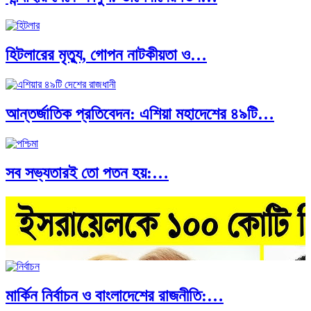
হিটলারের মৃত্যু, গোপন নাটকীয়তা ও…
আন্তর্জাতিক প্রতিবেদন: এশিয়া মহাদেশের ৪৯টি…
সব সভ্যতারই তো পতন হয়:…
মার্কিন নির্বাচন ও বাংলাদেশের রাজনীতি:…