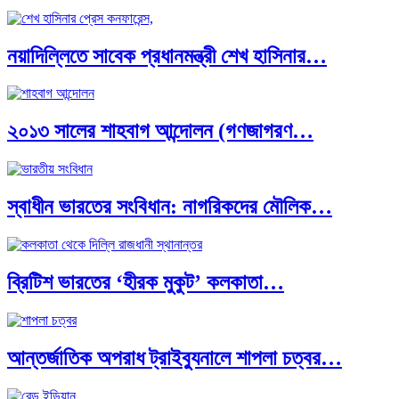
নয়াদিল্লিতে সাবেক প্রধানমন্ত্রী শেখ হাসিনার…
২০১৩ সালের শাহবাগ আন্দোলন (গণজাগরণ…
স্বাধীন ভারতের সংবিধান: নাগরিকদের মৌলিক…
বৈশ্বিক অর্থব্যবস্থা, আইএমএফ-বিশ্বব্যাংক, ইসলামী
ব্যাংকিং…
ব্রিটিশ ভারতের ‘হীরক মুকুট’ কলকাতা…
আন্তর্জাতিক অপরাধ ট্রাইব্যুনালে শাপলা চত্বর…