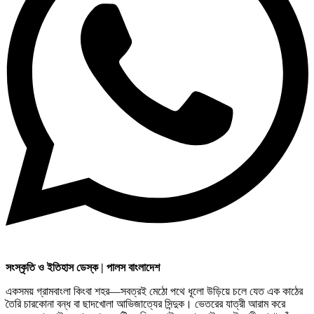
ক্রূরতা ও ধ্বংসের মহাকাব্য: পৃথিবীর…
ব্রাজিল ও আর্জেন্টিনার কালো অধ্যায়:…
পূর্ব ইউরোপ বনাম তুরস্ক: শত…
সংস্কৃতি ও ইতিহাস ডেস্ক | পালস বাংলাদেশ
একসময় গ্রামবাংলা কিংবা শহর—সবত্রই মেঠো পথে ধূলো উড়িয়ে চলে যেত এক কাঠের
তৈরি চারকোনা বন্ধ বা ছাদখোলা আভিজাত্যের সিন্দুক। ভেতরের যাত্রী আরাম করে