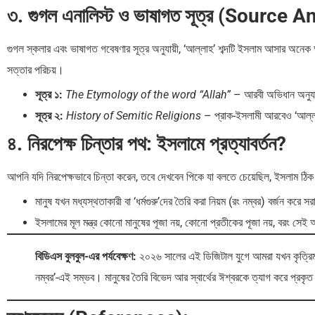
৩. গুগল এনালিস্ট ও ভাষাগত সূত্র (Source A
গুগল স্কলার এবং ভাষাগত গবেষণার সূত্র অনুযায়ী, ‘আল্লাহ’ শব্দটি ইসলাম আসার অন
সত্তার পরিচয়।
সূত্র ১:
The Etymology of the word “Allah”
– আরবী অভিধান অনুযায়
সূত্র ২:
History of Semitic Religions
– প্রাক-ইসলামী আরবেও ‘আল্লাহ
৪. নিরপেক্ষ চিন্তার পথ: ইসলামে প্রত্যাবর্তন?
আপনি যদি নিরপেক্ষভাবে চিন্তা করেন, তবে দেখবেন পিকে যা বলতে চেয়েছিল, ইসলা
মানুষ যখন মধ্যস্থতাকারী বা ‘ধর্মগুরু’দের তৈরি করা নিয়ম (রং নম্বর) বর্জন করে 
ইসলামের মূল মন্ত্র কোনো মানুষের পূজা নয়, কোনো প্রতীকের পূজা নয়, বরং সেই
বিডিএস বুলবুল-এর পর্যবেক্ষণ:
২০২৬ সালের এই ডিজিটাল যুগে আমরা যখন কৃত্রিম ব
নম্বর’-এই সম্ভব। মানুষের তৈরি বিভেদ আর স্বার্থের ঈশ্বরকে ত্যাগ করে প্রকৃ