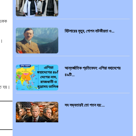
ন একক
হিটলারের মৃত্যু, গোপন নাটকীয়তা ও…
ক।
আন্তর্জাতিক প্রতিবেদন: এশিয়া মহাদেশের
৪৯টি…
িত হয়।
।
সব সভ্যতারই তো পতন হয়:…