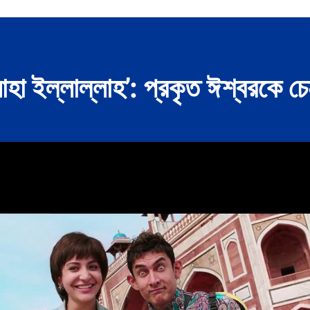
হা ইল্লাল্লাহ’: প্রকৃত ঈশ্বরকে চ