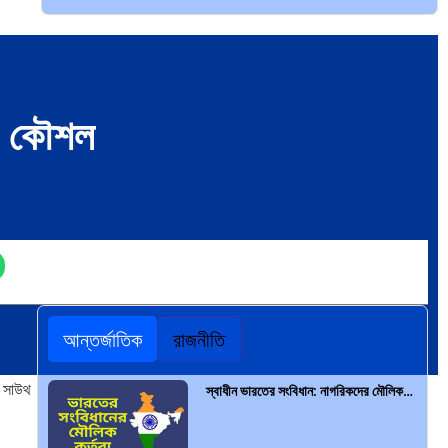
পৃথিবীতে বর্তমানে মোট দেশের সংখ্যা…
স ও কৌশল
এশিয়ান সেঞ্চুরির দ্বৈরথ: চীন-ভারতের বৈশ্বিক…
আন্তর্জাতিক
রাজনীতি
পাকিস্তান, চীন ও বাংলাদেশ: তিন…
। সাউথ
স্বাধীন ভারতের সংবিধান: নাগরিকদের মৌলিক…