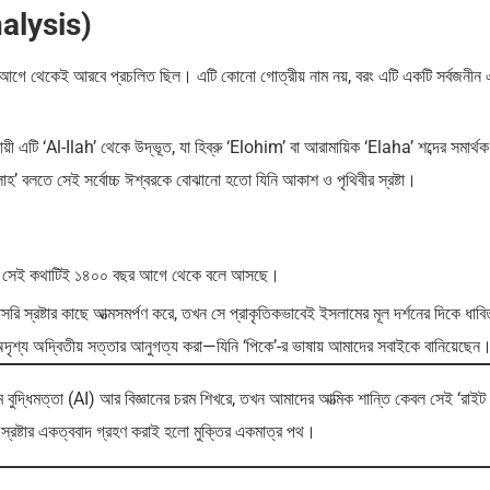
nalysis)
েক আগে থেকেই আরবে প্রচলিত ছিল। এটি কোনো গোত্রীয় নাম নয়, বরং এটি একটি সর্বজনী
ী এটি ‘Al-Ilah’ থেকে উদ্ভূত, যা হিব্রু ‘Elohim’ বা আরামায়িক ‘Elaha’ শব্দের সমার্থ
’ বলতে সেই সর্বোচ্চ ঈশ্বরকে বোঝানো হতো যিনি আকাশ ও পৃথিবীর স্রষ্টা।
ম ঠিক সেই কথাটিই ১৪০০ বছর আগে থেকে বলে আসছে।
সরাসরি স্রষ্টার কাছে আত্মসমর্পণ করে, তখন সে প্রাকৃতিকভাবেই ইসলামের মূল দর্শনের দিকে ধাব
 অদৃশ্য অদ্বিতীয় সত্তার আনুগত্য করা—যিনি ‘পিকে’-র ভাষায় আমাদের সবাইকে বানিয়েছেন
ুদ্ধিমত্তা (AI) আর বিজ্ঞানের চরম শিখরে, তখন আমাদের আত্মিক শান্তি কেবল সেই ‘রাইট
ত স্রষ্টার একত্ববাদ গ্রহণ করাই হলো মুক্তির একমাত্র পথ।