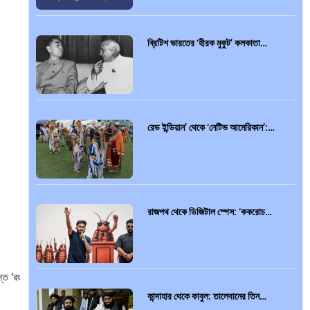
ব্রিটিশ ভারতের ‘হীরক মুকুট’ কলকাতা…
রেড ইন্ডিয়ান’ থেকে ‘নেটিভ আমেরিকান’:…
রাজপথ থেকে ডিজিটাল স্পেস: ‘ককরোচ…
্ত ‘রং
কান্দাহার থেকে কাবুল: তালেবানের তিন…