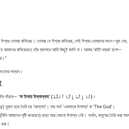
্বর তোমরা বানিয়েছ। তোমরা যে ঈশ্বর বানিয়েছ, সেই ঈশ্বর তোমাদের মতন—ঘুষ নেয়,
, যে আমাদের বানিয়েছেন; তাঁর ব্যাপারে আমি কিছুই জানি না। আমার ‘রাইট নম্বর’ হলো—
াখো।”
ক সত্যের সন্ধান।
হ
যাস দাঁড়ায়—
‘লা ইলাহা ইল্লাল্লাহ’ (لَا إِلَٰهَ إِلَّا ٱللَّٰهُ)
।
‘আল’ (ال – The) এবং ‘ইলাহ’ (إله – Deity) যুক্ত হয়ে তৈরি হয় ‘আল্লাহ’। যার অর্থ ‘একমাত্র উপাস্য’ বা ‘The God’।
যিনি আমাদের সৃষ্টি করেছেন) ছাড়া আর কোনো উপাস্য নেই। অর্থাৎ, মানুষের তৈরি করা সমস
পন করা।