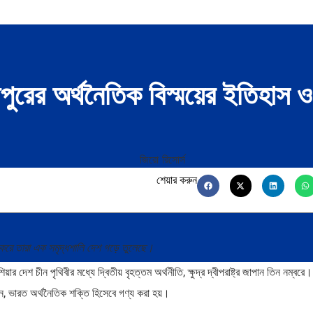
্গাপুরের অর্থনৈতিক বিস্ময়ের ইতিহা
শেয়ার করুন
াগ করে তারা এক সমৃদ্ধশালি দেশ গড়ে তুলেছে।
েশ চীন পৃথিবীর মধ্যে দ্বিতীয় বৃহত্তম অর্থনীতি, ক্ষুদ্র দ্বীপরাষ্ট্র জাপান তিন নম্বরে
রান, ভারত অর্থনৈতিক শক্তি হিসেবে গণ্য করা হয়।