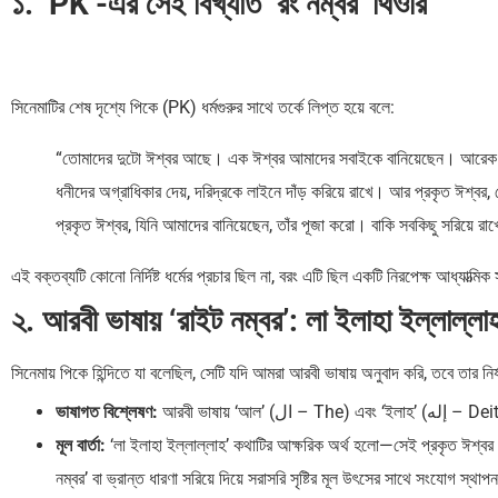
১. ‘PK’-এর সেই বিখ্যাত ‘রং নম্বর’ থিওরি
সিনেমাটির শেষ দৃশ্যে পিকে (PK) ধর্মগুরুর সাথে তর্কে লিপ্ত হয়ে বলে:
“তোমাদের দুটো ঈশ্বর আছে। এক ঈশ্বর আমাদের সবাইকে বানিয়েছেন। আরেক ঈশ
ধনীদের অগ্রাধিকার দেয়, দরিদ্রকে লাইনে দাঁড় করিয়ে রাখে। আর প্রকৃত ঈশ্বর
প্রকৃত ঈশ্বর, যিনি আমাদের বানিয়েছেন, তাঁর পূজা করো। বাকি সবকিছু সরিয়ে র
এই বক্তব্যটি কোনো নির্দিষ্ট ধর্মের প্রচার ছিল না, বরং এটি ছিল একটি নিরপেক্ষ আধ্যাত্মি
২. আরবী ভাষায় ‘রাইট নম্বর’: লা ইলাহা ইল্লাল্লা
সিনেমায় পিকে হিন্দিতে যা বলেছিল, সেটি যদি আমরা আরবী ভাষায় অনুবাদ করি, তবে তার নির্
ভাষাগত বিশ্লেষণ:
আরবী ভাষায় 
মূল বার্তা:
‘লা ইলাহা ইল্লাল্লাহ’ কথাটির আক্ষরিক অর্থ হলো—সেই প্রকৃত ঈশ্বর (
নম্বর’ বা ভ্রান্ত ধারণা সরিয়ে দিয়ে সরাসরি সৃষ্টির মূল উৎসের সাথে সংযোগ স্থা