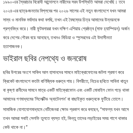
১৯৯০-এর স্বৈরাচার বিরোধী আন্দোলনে নারীদের সরব উপস্থিতি আমরা দেখেছি। তবে
২০২৪-এর ছাত্র-জনতার বিপ্লবের পর ২০২৬ সালের এই নতুন বাংলাদেশে যখন আমরা
সাম্য ও মানবিক মর্যাদার কথা বলছি, তখন এই বৈষম্যের চিত্র আমাদের উন্নয়নকে
প্রশ্নবিদ্ধ করে। নারী ফুটবলাররা যখন দক্ষিণ এশিয়ায় শ্রেষ্ঠত্ব (সাফ চ্যাম্পিয়ন) অর্জন
করে দেশের গৌরব বয়ে আনছেন, তখনও মিডিয়া ও স্পন্সরদের এই উদাসীনতা
হতাশাজনক।
ভাইরাল ছবির নেপথ্যে ও জনরোষ
ছবির উপরের অংশে সাকিব আল হাসানদের সামনে মাইক্রোফোনের জটলা প্রমাণ করে
ক্রিকেট বাংলাদেশে কতটা বাণিজ্যিক গুরুত্ব পায়। বিপরীতে, নিচের ছবিতে সাবিনা খাতুন
বা কৃষ্ণা রানীদের সামনে মাত্র একটি মাইক্রোফোন এবং একটি মোবাইল ফোন পড়ে থাকা
আমাদের গণমাধ্যমের ‘সিলেক্টিভ অ্যাটেনশন’ বা বাছাইকৃত গুরুত্বকে ফুটিয়ে তোলে।
সামাজিক যোগাযোগমাধ্যমে নেটিজেনরা ক্ষোভ প্রকাশ করে বলছেন, “সাফল্য যখন আসে
তখন আমরা সবাই সেলফি তুলতে ব্যস্ত হই, কিন্তু তাদের লড়াইয়ের সময় পাশে থাকার
কেউ থাকে না।”