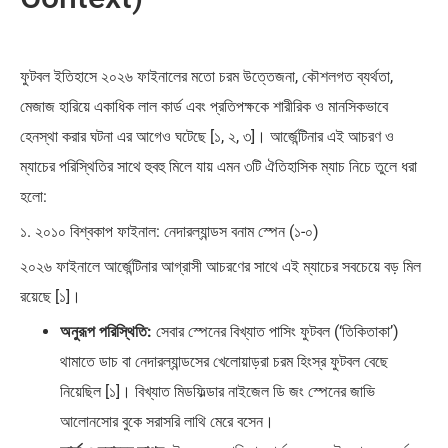
ফুটবল ইতিহাসে ২০২৬ ফাইনালের মতো চরম উত্তেজনা, কৌশলগত ব্যর্থতা,
মেজাজ হারিয়ে একাধিক লাল কার্ড এবং প্রতিপক্ষকে শারীরিক ও মানসিকভাবে
হেনস্থা করার ঘটনা এর আগেও ঘটেছে [১, ২, ৩]। আর্জেন্টিনার এই আচরণ ও
ম্যাচের পরিস্থিতির সাথে হুবহু মিলে যায় এমন ৩টি ঐতিহাসিক ম্যাচ নিচে তুলে ধরা
হলো:
১. ২০১০ বিশ্বকাপ ফাইনাল: নেদারল্যান্ডস বনাম স্পেন (১-০)
২০২৬ ফাইনালে আর্জেন্টিনার আগ্রাসী আচরণের সাথে এই ম্যাচের সবচেয়ে বড় মিল
রয়েছে [১]।
অনুরূপ পরিস্থিতি:
সেবার স্পেনের বিখ্যাত পাসিং ফুটবল (‘তিকিতাকা’)
থামাতে ডাচ বা নেদারল্যান্ডসের খেলোয়াড়রা চরম হিংস্র ফুটবল বেছে
নিয়েছিল [১]। বিখ্যাত মিডফিল্ডার নাইজেল ডি জং স্পেনের জাভি
আলোনসোর বুকে সরাসরি লাথি মেরে বসেন।