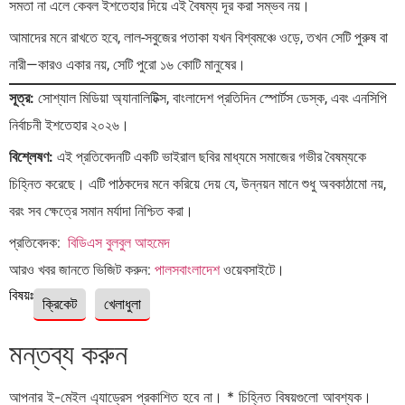
সমতা না এলে কেবল ইশতেহার দিয়ে এই বৈষম্য দূর করা সম্ভব নয়।
আমাদের মনে রাখতে হবে, লাল-সবুজের পতাকা যখন বিশ্বমঞ্চে ওড়ে, তখন সেটি পুরুষ বা
নারী—কারও একার নয়, সেটি পুরো ১৬ কোটি মানুষের।
সূত্র:
সোশ্যাল মিডিয়া অ্যানালিটিক্স, বাংলাদেশ প্রতিদিন স্পোর্টস ডেস্ক, এবং এনসিপি
নির্বাচনী ইশতেহার ২০২৬।
বিশ্লেষণ:
এই প্রতিবেদনটি একটি ভাইরাল ছবির মাধ্যমে সমাজের গভীর বৈষম্যকে
চিহ্নিত করেছে। এটি পাঠকদের মনে করিয়ে দেয় যে, উন্নয়ন মানে শুধু অবকাঠামো নয়,
বরং সব ক্ষেত্রে সমান মর্যাদা নিশ্চিত করা।
প্রতিবেদক:
বিডিএস বুলবুল আহমেদ
আরও খবর জানতে ভিজিট করুন:
পালসবাংলাদেশ
ওয়েবসাইটে।
বিষয়ঃ
ক্রিকেট
খেলাধুলা
মন্তব্য করুন
আপনার ই-মেইল এ্যাড্রেস প্রকাশিত হবে না।
*
চিহ্নিত বিষয়গুলো আবশ্যক।