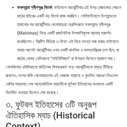
ফকল্যান্ড দ্বীপপুঞ্জ বিতর্ক:
ফাইনালে আর্জেন্টিনার এই উগ্র মেজাজের পেছনে
মাঠের বাইরের একটি বড় বিতর্ক কাজ করছিল। সেমিফাইনালে ইংল্যান্ডকে
হারানোর পর আর্জেন্টিনার খেলোয়াড়রা ড্রেসিংরুমে ফকল্যান্ড দ্বীপপুঞ্জ
(Malvinas) নিয়ে একটি রাজনৈতিক উসকানিমূলক ব্যানার প্রদর্শন
করেছিলেন। ব্রিটিশ মিডিয়া ও ফিফা এই নিয়ে তদন্ত শুরু করায় ফাইনালে
নামার আগেই আর্জেন্টিনার ওপর একটি মানসিক ও মনস্তাত্ত্বিক চাপ ছিল, যা
মাঠের খেলায় নেতিবাচক “সাইনিসিজম” বা উগ্রতা হিসেবে প্রকাশ পায়।
গোলকিপার এমিলিয়ানো মার্তিনেজ বিশ্বরেকর্ড গড়ে আর্জেন্টিনাকে ম্যাচে টিকিয়ে
রাখলেও, দলের বাকি খেলোয়াড়দের এই মেজাজ হারানো ও কুৎসিত আচরণ লিওনেল
মেসির সম্ভাব্য শেষ আন্তর্জাতিক ম্যাচটিকে ফুটবল ইতিহাসের অন্যতম একটি
বিতর্কিত অধ্যায় হিসেবে শেষ করেছে।
৩. ফুটবল ইতিহাসের ৩টি অনুরূপ
ঐতিহাসিক ম্যাচ (Historical
Context)