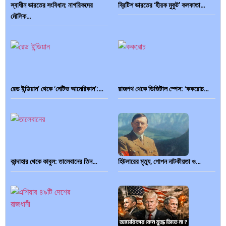
স্বাধীন ভারতের সংবিধান: নাগরিকদের
ব্রিটিশ ভারতের ‘হীরক মুকুট’ কলকাতা…
মৌলিক…
রেড ইন্ডিয়ান’ থেকে ‘নেটিভ আমেরিকান’:…
রাজপথ থেকে ডিজিটাল স্পেস: ‘ককরোচ…
কান্দাহার থেকে কাবুল: তালেবানের তিন…
হিটলারের মৃত্যু, গোপন নাটকীয়তা ও…