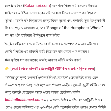
রকমারি ডটকম (
Rokomari.com
) আপনাকে দিচ্ছে এই চমৎকার ইংরেজি
সাহিত্যের অরিজিনাল পেপারব্যাক এডিশন সরাসরি ঘরে বসে পাওয়ার বিশ্বস্ত
সুবিধা। আপনি যদি বিশ্বমানের মনস্তাত্ত্বিক ড্রামা এবং সম্পর্কের সূক্ষ্ম বিশ্লেষণধর্মী
ফিকশন পড়তে ভালোবাসেন, তবে “Songs of the Humpback Whale”
আপনার পঠন তালিকায় শীর্ষস্থানে থাকা উচিত।
দৈনন্দিন যান্ত্রিকতার মাঝে নিজের মানসিক খোরাক জোগাতে এক কাপ কফি আর
জোডি পিকল্টের এই জাদুকরী বইটি নিয়ে বসে যান কোনো এক অবসরে।
স্টক ফুরিয়ে যাওয়ার আগেই আজই আপনার কপিটি অর্ডার করুন!
[
রকমারি থেকে আকর্ষণীয় ডিসকাউন্টে বইটি কিনতে এখানে ক্লিক করুন
]
আপনার বুক ব্লগ, ই-কমার্স প্ল্যাটফর্ম কিংবা যেকোনো ওয়েবসাইটের জন্য এমন
উচ্চমানের প্রফেশনাল, তথ্যবহুল এবং শতভাগ এসইও ফ্রেন্ডলি কন্টেন্ট রাইটিং সেবার
জন্য সরাসরি যোগাযোগ করতে পারেন আমার পার্সোনাল পোর্টাল
bdsbulbulahmed.com
-এ। একজন সিনিয়র এসইও কনসালট্যান্ট হিসেবে
গত ৬ বছরের অভিজ্ঞতা এবং ২৫০টিরও বেশি প্রজেক্টের লাইভ প্রমাণ দেখতে ভিজিট