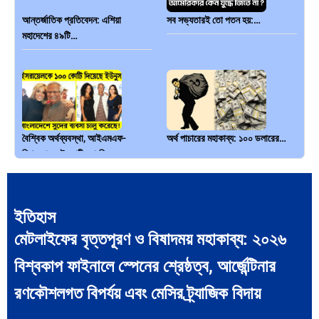
আন্তর্জাতিক প্রতিবেদন: এশিয়া
সব সভ্যতারই তো পতন হয়:…
মহাদেশের ৪৯টি…
বৈশ্বিক অর্থব্যবস্থা, আইএমএফ-
অর্থ পাচারের মহাকাব্য: ১০০ ডলারের…
বিশ্বব্যাংক, ইসলামী ব্যাংকিং…
ইতিহাস
মেটলাইফের বৃত্তপূরণ ও বিষাদময় মহাকাব্য: ২০২৬
দক্ষিণ এশিয়ায় ‘জেন-জি’ বিপ্লব:
বিশেষ ইন-ডেপ্থ রিপোর্ট: ক্রীড়া উৎসবে…
বিশ্বকাপ ফাইনালে স্পেনের শ্রেষ্ঠত্ব, আর্জেন্টিনার
বাংলাদেশ,…
রণকৌশলগত বিপর্যয় এবং মেসির ট্র্যাজিক বিদায়