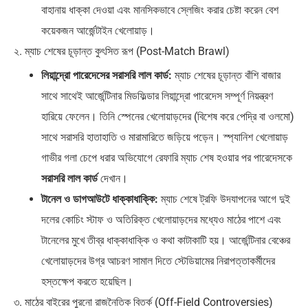
বাহানায় ধাক্কা দেওয়া এবং মানসিকভাবে স্লেজিং করার চেষ্টা করেন বেশ
কয়েকজন আর্জেন্টাইন খেলোয়াড়।
২. ম্যাচ শেষের চূড়ান্ত কুৎসিত রূপ (Post-Match Brawl)
লিয়ান্দ্রো পারেদেসের সরাসরি লাল কার্ড:
ম্যাচ শেষের চূড়ান্ত বাঁশি বাজার
সাথে সাথেই আর্জেন্টিনার মিডফিল্ডার লিয়ান্দ্রো পারেদেস সম্পূর্ণ নিয়ন্ত্রণ
হারিয়ে ফেলেন। তিনি স্পেনের খেলোয়াড়দের (বিশেষ করে পেদ্রি বা ওলমো)
সাথে সরাসরি হাতাহাতি ও মারামারিতে জড়িয়ে পড়েন। স্প্যানিশ খেলোয়াড়
গাভীর গলা চেপে ধরার অভিযোগে রেফারি ম্যাচ শেষ হওয়ার পর পারেদেসকে
সরাসরি লাল কার্ড
দেখান।
টানেল ও ডাগআউটে ধাক্কাধাক্কি:
ম্যাচ শেষে ট্রফি উদযাপনের আগে দুই
দলের কোচিং স্টাফ ও অতিরিক্ত খেলোয়াড়দের মধ্যেও মাঠের পাশে এবং
টানেলের মুখে তীব্র ধাক্কাধাক্কি ও কথা কাটাকাটি হয়। আর্জেন্টিনার বেঞ্চের
খেলোয়াড়দের উগ্র আচরণ সামাল দিতে স্টেডিয়ামের নিরাপত্তাকর্মীদের
হস্তক্ষেপ করতে হয়েছিল।
৩. মাঠের বাইরের পুরনো রাজনৈতিক বিতর্ক (Off-Field Controversies)