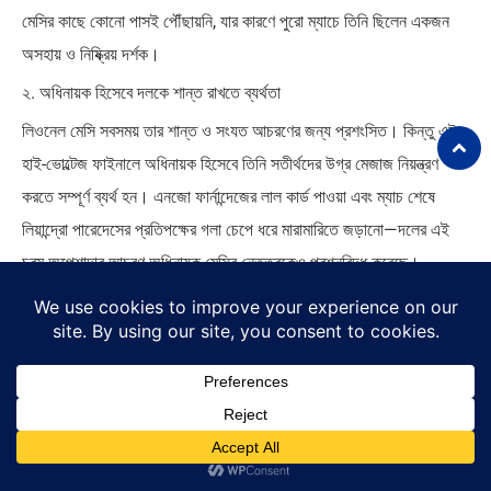
মেসির কাছে কোনো পাসই পৌঁছায়নি, যার কারণে পুরো ম্যাচে তিনি ছিলেন একজন
অসহায় ও নিষ্ক্রিয় দর্শক।
২. অধিনায়ক হিসেবে দলকে শান্ত রাখতে ব্যর্থতা
লিওনেল মেসি সবসময় তার শান্ত ও সংযত আচরণের জন্য প্রশংসিত। কিন্তু এই
হাই-ভোল্টেজ ফাইনালে অধিনায়ক হিসেবে তিনি সতীর্থদের উগ্র মেজাজ নিয়ন্ত্রণ
করতে সম্পূর্ণ ব্যর্থ হন। এনজো ফার্নান্দেজের লাল কার্ড পাওয়া এবং ম্যাচ শেষে
লিয়ান্দ্রো পারেদেসের প্রতিপক্ষের গলা চেপে ধরে মারামারিতে জড়ানো—দলের এই
চরম অপেশাদার আচরণ অধিনায়ক মেসির নেতৃত্বকেও প্রশ্নবিদ্ধ করেছে।
৩. একটি মহাকাব্যিক বিদায়ের কুৎসিত সমাপ্তি
মেসি যদি এই ম্যাচটি হেরেও যেতেন, কিন্তু দল একটি বীরোচিত লড়াই করত, তবে
বিশ্ব তাকে করতালি দিয়ে বিদায় জানাত। কিন্তু তার সম্ভাব্য শেষ আন্তর্জাতিক
ম্যাচটি শেষ হলো:
১-০ গোলের হার এবং আর্জেন্টিনার ৩টি লাল কার্ডের বিশ্বরেকর্ডের লজ্জাজনক
কলঙ্ক দিয়ে।