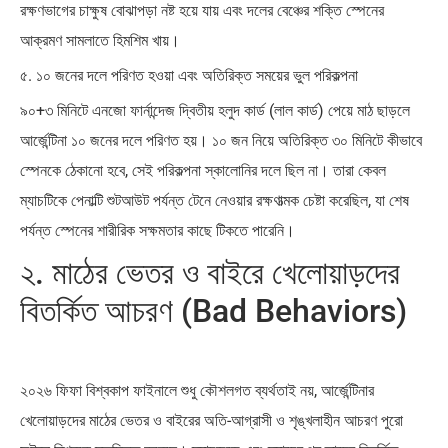
রক্ষণভাগের চাক্ষুষ বোঝাপড়া নষ্ট হয়ে যায় এবং দলের বেঞ্চের শক্তি স্পেনের
আক্রমণ সামলাতে হিমশিম খায়।
৫. ১০ জনের দলে পরিণত হওয়া এবং অতিরিক্ত সময়ের ভুল পরিকল্পনা
৯০+৩ মিনিটে এনজো ফার্নান্দেজ দ্বিতীয় হলুদ কার্ড (লাল কার্ড) পেয়ে মাঠ ছাড়লে
আর্জেন্টিনা ১০ জনের দলে পরিণত হয়। ১০ জন নিয়ে অতিরিক্ত ৩০ মিনিটে কীভাবে
স্পেনকে ঠেকানো হবে, সেই পরিকল্পনা স্কালোনির দলে ছিল না। তারা কেবল
ম্যাচটিকে পেনাল্টি শুটআউট পর্যন্ত টেনে নেওয়ার রক্ষণাত্মক চেষ্টা করেছিল, যা শেষ
পর্যন্ত স্পেনের শারীরিক সক্ষমতার কাছে টিকতে পারেনি।
২. মাঠের ভেতর ও বাইরে খেলোয়াড়দের
বিতর্কিত আচরণ (Bad Behaviors)
২০২৬ ফিফা বিশ্বকাপ ফাইনালে শুধু কৌশলগত ব্যর্থতাই নয়, আর্জেন্টিনার
খেলোয়াড়দের মাঠের ভেতর ও বাইরের অতি-আগ্রাসী ও শৃঙ্খলাহীন আচরণ পুরো