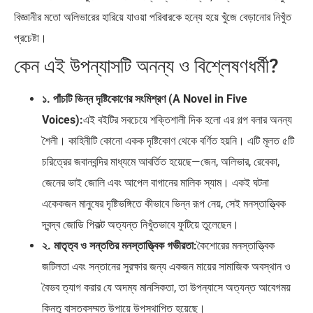
বিজ্ঞানীর মতো অলিভারের হারিয়ে যাওয়া পরিবারকে হন্যে হয়ে খুঁজে বেড়ানোর নিখুঁত
প্রচেষ্টা।
কেন এই উপন্যাসটি অনন্য ও বিশ্লেষণধর্মী?
১. পাঁচটি ভিন্ন দৃষ্টিকোণের সংমিশ্রণ (A Novel in Five
Voices):
এই বইটির সবচেয়ে শক্তিশালী দিক হলো এর গল্প বলার অনন্য
শৈলী। কাহিনীটি কোনো একক দৃষ্টিকোণ থেকে বর্ণিত হয়নি। এটি মূলত ৫টি
চরিত্রের জবানবন্দির মাধ্যমে আবর্তিত হয়েছে—জেন, অলিভার, রেবেকা,
জেনের ভাই জোলি এবং আপেল বাগানের মালিক স্যাম। একই ঘটনা
একেকজন মানুষের দৃষ্টিভঙ্গিতে কীভাবে ভিন্ন রূপ নেয়, সেই মনস্তাত্ত্বিক
দ্বন্দ্ব জোডি পিকল্ট অত্যন্ত নিখুঁতভাবে ফুটিয়ে তুলেছেন।
২. মাতৃত্ব ও সন্ততির মনস্তাত্ত্বিক গভীরতা:
কৈশোরের মনস্তাত্ত্বিক
জটিলতা এবং সন্তানের সুরক্ষার জন্য একজন মায়ের সামাজিক অবস্থান ও
বৈভব ত্যাগ করার যে অদম্য মানসিকতা, তা উপন্যাসে অত্যন্ত আবেগময়
কিন্তু বাস্তবসম্মত উপায়ে উপস্থাপিত হয়েছে।