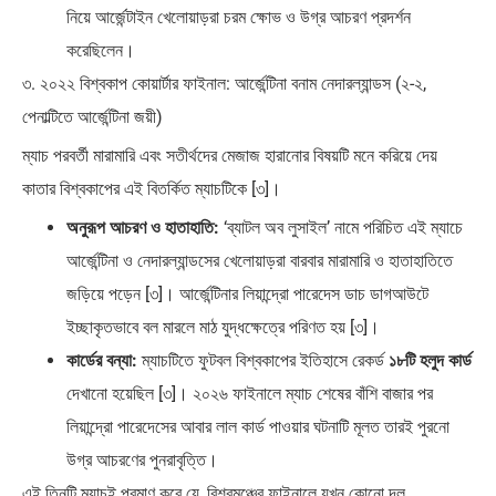
নিয়ে আর্জেন্টাইন খেলোয়াড়রা চরম ক্ষোভ ও উগ্র আচরণ প্রদর্শন
করেছিলেন।
৩. ২০২২ বিশ্বকাপ কোয়ার্টার ফাইনাল: আর্জেন্টিনা বনাম নেদারল্যান্ডস (২-২,
পেনাল্টিতে আর্জেন্টিনা জয়ী)
ম্যাচ পরবর্তী মারামারি এবং সতীর্থদের মেজাজ হারানোর বিষয়টি মনে করিয়ে দেয়
কাতার বিশ্বকাপের এই বিতর্কিত ম্যাচটিকে [৩]।
অনুরূপ আচরণ ও হাতাহাতি:
‘ব্যাটল অব লুসাইল’ নামে পরিচিত এই ম্যাচে
আর্জেন্টিনা ও নেদারল্যান্ডসের খেলোয়াড়রা বারবার মারামারি ও হাতাহাতিতে
জড়িয়ে পড়েন [৩]। আর্জেন্টিনার লিয়ান্দ্রো পারেদেস ডাচ ডাগআউটে
ইচ্ছাকৃতভাবে বল মারলে মাঠ যুদ্ধক্ষেত্রে পরিণত হয় [৩]।
কার্ডের বন্যা:
ম্যাচটিতে ফুটবল বিশ্বকাপের ইতিহাসে রেকর্ড
১৮টি হলুদ কার্ড
দেখানো হয়েছিল [৩]। ২০২৬ ফাইনালে ম্যাচ শেষের বাঁশি বাজার পর
লিয়ান্দ্রো পারেদেসের আবার লাল কার্ড পাওয়ার ঘটনাটি মূলত তারই পুরনো
উগ্র আচরণের পুনরাবৃত্তি।
এই তিনটি ম্যাচই প্রমাণ করে যে, বিশ্বমঞ্চের ফাইনালে যখন কোনো দল