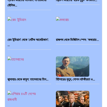
মৌলিক…
রেড ইন্ডিয়ান’ থেকে ‘নেটিভ আমেরিকান’:
রাজপথ থেকে ডিজিটাল স্পেস: ‘ককরোচ…
…
কান্দাহার থেকে কাবুল: তালেবানের তিন…
হিটলারের মৃত্যু, গোপন নাটকীয়তা ও…