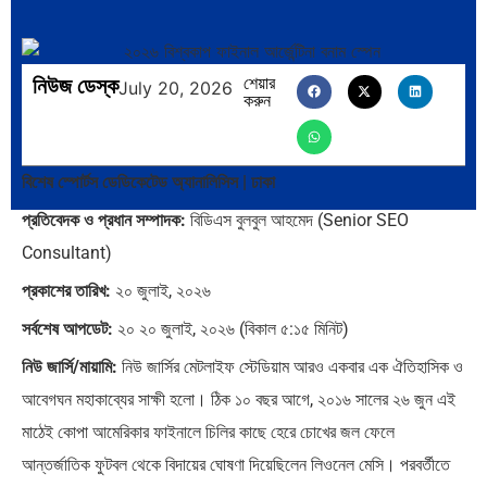
নিউজ ডেস্ক
শেয়ার
ভারত মহাসাগরের অশ্রু: শ্রীলঙ্কার
ক্রূরতা ও ধ্বংসের মহাকাব্য: পৃথিবীর…
July 20, 2026
করুন
২৬…
বিশেষ স্পোর্টস ডেডিকেটেড অ্যানালিসিস | ঢাকা
প্রতিবেদক ও প্রধান সম্পাদক:
বিডিএস বুলবুল আহমেদ (Senior SEO
Consultant)
ব্রাজিল ও আর্জেন্টিনার কালো অধ্যায়:…
পূর্ব ইউরোপ বনাম তুরস্ক: শত…
প্রকাশের তারিখ:
২০ জুলাই, ২০২৬
সর্বশেষ আপডেট:
২০ ২০ জুলাই, ২০২৬ (বিকাল ৫:১৫ মিনিট)
নিউ জার্সি/মায়ামি:
নিউ জার্সির মেটলাইফ স্টেডিয়াম আরও একবার এক ঐতিহাসিক ও
আবেগঘন মহাকাব্যের সাক্ষী হলো। ঠিক ১০ বছর আগে, ২০১৬ সালের ২৬ জুন এই
পৃথিবীতে বর্তমানে মোট দেশের সংখ্যা…
এশিয়ান সেঞ্চুরির দ্বৈরথ: চীন-ভারতের
মাঠেই কোপা আমেরিকার ফাইনালে চিলির কাছে হেরে চোখের জল ফেলে
বৈশ্বিক…
আন্তর্জাতিক ফুটবল থেকে বিদায়ের ঘোষণা দিয়েছিলেন লিওনেল মেসি। পরবর্তীতে