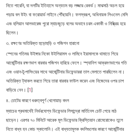
নিতে পারেনি, যা দলটির ইতিহাসে অন্যতম বড় লজ্জার রেকর্ড। মাঝমাঠ অচল হয়ে
পড়ায় বল উইং বা ফরোয়ার্ড লাইনে পৌঁছায়নি। ফলস্বরূপ, অধিনায়ক লিওনেল মেসি
এবং হুলিয়ান আলভারেজ পুরো ম্যাচজুড়ে বলের অভাবে চরম একাকী ও নিষ্ক্রিয় হয়ে
ছিলেন।
৩. রক্ষণের অতিরিক্ত হুড়োহুড়ি ও পজিশন হারানো
স্পেনের গতিময় উইঙ্গার নিকো উইলিয়ামস ও লামিনে ইয়ামালকে থামাতে গিয়ে
আর্জেন্টিনার রক্ষণভাগ বারবার পজিশন হারিয়ে ফেলে। স্প্যানিশ আক্রমণভাগের গতি
এবং ওয়ান-টু-পাসিংয়ের সাথে আর্জেন্টিনার ডিফেন্ডাররা তাল মেলাতে পারছিলেন না।
অতিরিক্ত ট্যাকল করতে গিয়ে তারা বারবার ফাউল করেন এবং নিজেদের ওপর চাপ
বাড়িয়ে নেন। [
1
]
৪. চোটের কারণে গুরুত্বপূর্ণ খেলোয়াড় বদল
ম্যাচের প্রথমার্ধেই নির্ভরযোগ্য ডিফেন্ডার লিসান্দ্রো মার্তিনেস চোট পেয়ে মাঠ
ছাড়েন। এরপর ৭০ মিনিটে আরেক মূল ডিফেন্ডার ক্রিস্তিয়ান রোমেরোকেও তুলে
নিতে বাধ্য হন কোচ স্কালোনি। এই বাধ্যতামূলক বদলিগুলোর কারণে আর্জেন্টিনার