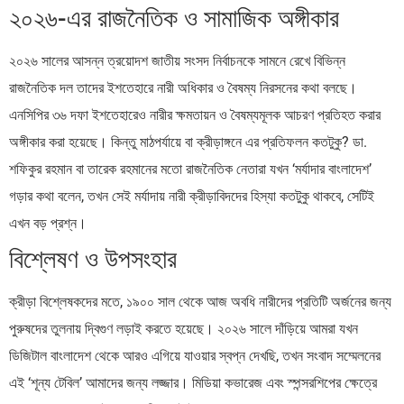
২০২৬-এর রাজনৈতিক ও সামাজিক অঙ্গীকার
২০২৬ সালের আসন্ন ত্রয়োদশ জাতীয় সংসদ নির্বাচনকে সামনে রেখে বিভিন্ন
রাজনৈতিক দল তাদের ইশতেহারে নারী অধিকার ও বৈষম্য নিরসনের কথা বলছে।
এনসিপির ৩৬ দফা ইশতেহারেও নারীর ক্ষমতায়ন ও বৈষম্যমূলক আচরণ প্রতিহত করার
অঙ্গীকার করা হয়েছে। কিন্তু মাঠপর্যায়ে বা ক্রীড়াঙ্গনে এর প্রতিফলন কতটুকু? ডা.
শফিকুর রহমান বা তারেক রহমানের মতো রাজনৈতিক নেতারা যখন ‘মর্যাদার বাংলাদেশ’
গড়ার কথা বলেন, তখন সেই মর্যাদায় নারী ক্রীড়াবিদদের হিস্যা কতটুকু থাকবে, সেটিই
এখন বড় প্রশ্ন।
বিশ্লেষণ ও উপসংহার
ক্রীড়া বিশ্লেষকদের মতে, ১৯০০ সাল থেকে আজ অবধি নারীদের প্রতিটি অর্জনের জন্য
পুরুষদের তুলনায় দ্বিগুণ লড়াই করতে হয়েছে। ২০২৬ সালে দাঁড়িয়ে আমরা যখন
ডিজিটাল বাংলাদেশ থেকে আরও এগিয়ে যাওয়ার স্বপ্ন দেখছি, তখন সংবাদ সম্মেলনের
এই ‘শূন্য টেবিল’ আমাদের জন্য লজ্জার। মিডিয়া কভারেজ এবং স্পন্সরশিপের ক্ষেত্রে