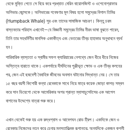
থেকে মুক্তি পেতে সে বিয়ে করে প্রখ্যাত মেরিন বায়োলজিস্ট ও ওশেনোগ্রাফার
অলিভার জোন্সকে। অলিভারের গবেষণার মূল বিষয় হলো সমুদ্রের বিশাল তিমির
(Humpback Whale) সুর এবং তাদের সামাজিক আচরণ। কিন্তু চরম
বাস্তবতার পরিহাস এখানেই—যে বিজ্ঞানী সমুদ্রের তিমির নীরব ভাষা বুঝতে পারেন,
তিনি তার সহধর্মিণীর মানসিক একাকীত্ব এবং ভেতরের তীব্র হাহাকার অনুধাবনে ব্যর্থ
হন।
পারিবারিক ব্যস্ততা ও স্বামীর সফল ক্যারিয়ারের নেপথ্যে জেন ধীরে ধীরে নিজের
অস্তিত্ব হারাতে থাকে। একপর্যায়ে দীর্ঘদিনের পুঞ্জীভূত ক্ষোভ ও এক তীব্র কলহের
পর, জেন এই ছদ্মবেশী বৈবাহিক জীবনের অবসান ঘটানোর সিদ্ধান্ত নেয়। সে তার
১৫ বছর বয়সী কিশোরী কন্যা রেবেকাকে সাথে নিয়ে মাত্র কয়েক জোড়া কাপড় সম্বল
করে সান ডিয়েগো থেকে আমেরিকার অপর প্রান্ত ম্যাসাচুসেটসের এক আপেল
বাগানের উদ্দেশ্যে যাত্রা শুরু করে।
এখান থেকেই শুরু হয় এক রুদ্ধশ্বাস ও আবেগঘন রোড ট্রিপ। একদিকে জেন ও
রেবেকার নিজেদের নতুন করে চেনার মনস্তাত্ত্বিক রূপান্তর, অন্যদিকে একজন কুশলী