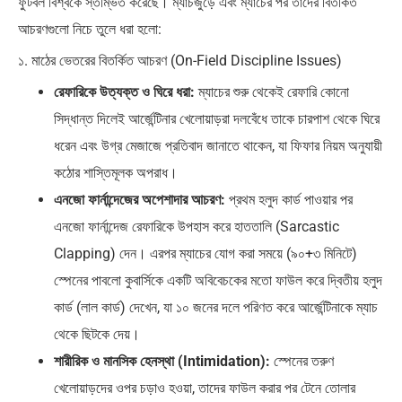
ফুটবল বিশ্বকে স্তম্ভিত করেছে। ম্যাচজুড়ে এবং ম্যাচের পর তাদের বিতর্কিত
আচরণগুলো নিচে তুলে ধরা হলো:
১. মাঠের ভেতরের বিতর্কিত আচরণ (On-Field Discipline Issues)
রেফারিকে উত্যক্ত ও ঘিরে ধরা:
ম্যাচের শুরু থেকেই রেফারি কোনো
সিদ্ধান্ত দিলেই আর্জেন্টিনার খেলোয়াড়রা দলবেঁধে তাকে চারপাশ থেকে ঘিরে
ধরেন এবং উগ্র মেজাজে প্রতিবাদ জানাতে থাকেন, যা ফিফার নিয়ম অনুযায়ী
কঠোর শাস্তিমূলক অপরাধ।
এনজো ফার্নান্দেজের অপেশাদার আচরণ:
প্রথম হলুদ কার্ড পাওয়ার পর
এনজো ফার্নান্দেজ রেফারিকে উপহাস করে হাততালি (Sarcastic
Clapping) দেন। এরপর ম্যাচের যোগ করা সময়ে (৯০+৩ মিনিটে)
স্পেনের পাবলো কুবার্সিকে একটি অবিবেচকের মতো ফাউল করে দ্বিতীয় হলুদ
কার্ড (লাল কার্ড) দেখেন, যা ১০ জনের দলে পরিণত করে আর্জেন্টিনাকে ম্যাচ
থেকে ছিটকে দেয়।
শারীরিক ও মানসিক হেনস্থা (Intimidation):
স্পেনের তরুণ
খেলোয়াড়দের ওপর চড়াও হওয়া, তাদের ফাউল করার পর টেনে তোলার