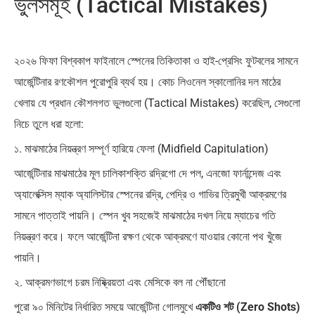
ভুলসমূহ (Tactical Mistakes)
২০২৬ ফিফা বিশ্বকাপ ফাইনালে স্পেনের তিকিতাকা ও হাই-প্রেসিং ফুটবলের সামনে
আর্জেন্টিনার রণকৌশল পুরোপুরি ব্যর্থ হয়। কোচ লিওনেল স্কালোনির দল মাঠের
খেলায় যে প্রধান কৌশলগত ভুলগুলো (Tactical Mistakes) করেছিল, সেগুলো
নিচে তুলে ধরা হলো:
১. মাঝমাঠের নিয়ন্ত্রণ সম্পূর্ণ হারিয়ে ফেলা (Midfield Capitulation)
আর্জেন্টিনার মাঝমাঠের মূল চালিকাশক্তি রদ্রিগো দে পল, এনজো ফার্নান্দেজ এবং
অ্যালেক্সিস ম্যাক অ্যালিস্টার স্পেনের রদ্রি, পেদ্রি ও গাভির ত্রিমুখী আক্রমণের
সামনে পাত্তাই পায়নি। স্পেন খুব সহজেই মাঝমাঠের দখল নিয়ে ম্যাচের গতি
নিয়ন্ত্রণ করে। ফলে আর্জেন্টিনা রক্ষণ থেকে আক্রমণে যাওয়ার কোনো পথ খুঁজে
পায়নি।
২. আক্রমণভাগে চরম নিষ্ক্রিয়তা এবং মেসিকে বল না পৌঁছানো
পুরো ৯০ মিনিটের নির্ধারিত সময়ে আর্জেন্টিনা গোলমুখে
একটিও শট (Zero Shots)