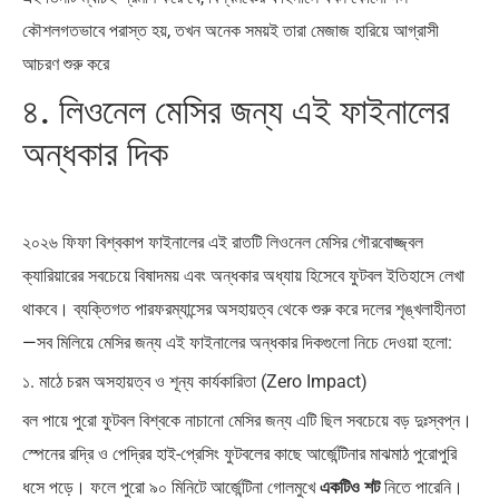
কৌশলগতভাবে পরাস্ত হয়, তখন অনেক সময়ই তারা মেজাজ হারিয়ে আগ্রাসী
আচরণ শুরু করে
৪. লিওনেল মেসির জন্য এই ফাইনালের
অন্ধকার দিক
২০২৬ ফিফা বিশ্বকাপ ফাইনালের এই রাতটি লিওনেল মেসির গৌরবোজ্জ্বল
ক্যারিয়ারের সবচেয়ে বিষাদময় এবং অন্ধকার অধ্যায় হিসেবে ফুটবল ইতিহাসে লেখা
থাকবে। ব্যক্তিগত পারফরম্যান্সের অসহায়ত্ব থেকে শুরু করে দলের শৃঙ্খলাহীনতা
—সব মিলিয়ে মেসির জন্য এই ফাইনালের অন্ধকার দিকগুলো নিচে দেওয়া হলো:
১. মাঠে চরম অসহায়ত্ব ও শূন্য কার্যকারিতা (Zero Impact)
বল পায়ে পুরো ফুটবল বিশ্বকে নাচানো মেসির জন্য এটি ছিল সবচেয়ে বড় দুঃস্বপ্ন।
স্পেনের রদ্রি ও পেদ্রির হাই-প্রেসিং ফুটবলের কাছে আর্জেন্টিনার মাঝমাঠ পুরোপুরি
ধসে পড়ে। ফলে পুরো ৯০ মিনিটে আর্জেন্টিনা গোলমুখে
একটিও শট
নিতে পারেনি।