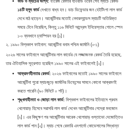
কার্ড ও ম্যাচের ভাগ্য:
ইংরেজ রেফারি হাওয়ার্ড ওয়েব সেই ম্যাচে রেকর্ড
১৪টি হলুদ কার্ড
দেখাতে বাধ্য হন। ডাচ ডিফেন্ডার জন হেইটিংগা লাল কার্ড
দেখে মাঠ ছাড়েন। আর্জেন্টিনার মতোই নেদারল্যান্ডস ম্যাচটি অতিরিক্ত
সময়ে টেনে নিয়েছিল, কিন্তু ১১৬ মিনিটে আন্দ্রেস ইনিয়েস্তার গোলে স্পেন
১-০ ব্যবধানে চ্যাম্পিয়ন হয় [১]।
২. ১৯৯০ বিশ্বকাপ ফাইনাল: আর্জেন্টিনা বনাম পশ্চিম জার্মানি (০-১)
২০২৬ সালের ফাইনালে আর্জেন্টিনার লাল কার্ডের যে লজ্জাজনক রেকর্ড তৈরি হয়েছে,
তার ঐতিহাসিক সূত্রপাত হয়েছিল ১৯৯০ সালের এই ফাইনালেই [২]।
আক্রমণহীনতার রেকর্ড:
২০২৬ ফাইনালের মতোই ১৯৯০ সালের ফাইনালে
আর্জেন্টিনা পুরো ম্যাচজুড়ে জার্মানির ডিফেন্সের সামনে কোনো আক্রমণই
করতে পারেনি (৯০ মিনিটে ০ শট)।
শৃঙ্খলাহীনতা ও জোড়া লাল কার্ড:
বিশ্বকাপ ফাইনালের ইতিহাসে প্রথম
খেলোয়াড় হিসেবে সরাসরি লাল কার্ড দেখেন আর্জেন্টিনার পেদ্রো মনজোন
[২]। এর কিছুক্ষণ পর আর্জেন্টিনার আরেক খেলোয়াড় গুস্তাভো দেজোত্তিও
লাল কার্ড পান [২]। ম্যাচ শেষে রেফারি এদগার্দো কোডেসালের সিদ্ধান্ত