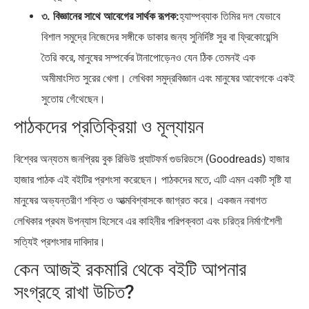
৩. বিজ্ঞানের সাথে আবেগের সার্থক রূপক:
হ্যাম্পব্যাক তিমির দল যেভাবে
বিশাল সমুদ্রে নিজেদের সঙ্গীকে ডাকার জন্য সুনির্দিষ্ট সুর বা ফ্রিকোয়েন্সি
তৈরি করে, মানুষের সম্পর্কের টানাপোড়েনও যেন ঠিক তেমনই এক
অমীমাংসিত সুরের খেলা। লেখিকা সমুদ্রবিজ্ঞান এবং মানুষের আবেগকে একই
সুতোয় গেঁথেছেন।
পাঠকদের প্রতিক্রিয়া ও মূল্যায়ন
বিশ্বের অন্যতম জনপ্রিয় বুক রিভিউ প্ল্যাটফর্ম গুডরিডসে (Goodreads) হাজার
হাজার পাঠক এই বইটির প্রশংসা করেছেন। পাঠকদের মতে, এটি এমন একটি সৃষ্টি যা
মানুষের অভ্যন্তরীণ শক্তি ও আত্মবিশ্বাসকে জাগ্রত করে। একজন নবাগত
লেখিকার প্রথম উপন্যাস হিসেবে এর কাহিনীর পরিপক্বতা এবং চরিত্র নির্মাণশৈলী
সত্যিই প্রশংসার দাবিদার।
কেন আজই রকমারি থেকে বইটি আপনার
সংগ্রহে রাখা উচিত?