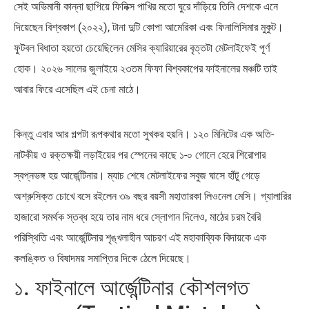
সেই অভিমানী কান্না ছাপিয়ে ফিনিক্স পাখির মতো ঘুরে দাঁড়িয়ে তিনি দেশকে এনে
দিয়েছেন বিশ্বকাপ (২০২২), টানা দুটি কোপা আমেরিকা এবং ফিনালিসিমার মুকুট।
ফুটবল বিধাতা হয়তো চেয়েছিলেন মেসির ক্যারিয়ারের বৃত্তটা মেটলাইফেই পূর্ণ
হোক। ২০২৬ সালের জুলাইয়ে ২৩তম ফিফা বিশ্বকাপের ফাইনালের মঞ্চটি তাই
আবার ফিরে এসেছিল এই চেনা মাঠে।
কিন্তু এবার আর গল্পটা রূপকথার মতো সুখকর হয়নি। ১২০ মিনিটের এক অতি-
নাটকীয় ও রক্তক্ষয়ী লড়াইয়ের পর স্পেনের কাছে ১-০ গোলে হেরে শিরোপার
স্বপ্নভঙ্গ হয় আর্জেন্টিনার। ম্যাচ শেষে মেটলাইফের সবুজ ঘাসে হাঁটু গেড়ে
অশ্রুসিক্ত চোখে বসে রইলেন ৩৯ বছর বয়সী মহাতারকা লিওনেল মেসি। গ্যালারির
হাজারো সমর্থক স্তব্ধ হয়ে তার নাম ধরে স্লোগান দিলেও, মাঠের চরম বৈরি
পরিস্থিতি এবং আর্জেন্টিনার শৃঙ্খলাহীন আচরণ এই মহাকাব্যিক বিদায়কে এক
কলঙ্কিত ও বিষাদময় সমাপ্তির দিকে ঠেলে দিয়েছে।
১. ফাইনালে আর্জেন্টিনার কৌশলগত