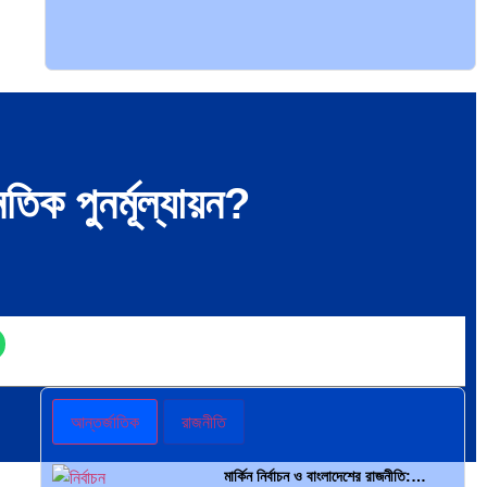
৪৯টি…
এশিয়ান সেঞ্চুরির দ্বৈরথ: চীন-ভারতের
বৈশ্বিক…
সব সভ্যতারই তো পতন হয়:…
িক পুনর্মূল্যায়ন?
পরবর্তী রাষ্ট্রপতি নির্বাচন ২০২৬: আলোচনায়…
প্রথাগত মেধা, স্ট্র্যাটেজিক গভর্নেন্স ও…
আন্তর্জাতিক
রাজনীতি
মার্কিন নির্বাচন ও বাংলাদেশের রাজনীতি:…