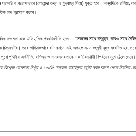
রি বা পরোক্ষভাবে (গোয়েন্দা তথ্য ও যুদ্ধাস্ত্র দিয়ে) যুক্ত হবে। অন্যদিকে রাশিয়া, যা
টনৈতিক চাপ প্রয়োগ করবে।
সামরিক সক্ষমতা এবং ঐতিহাসিক পররাষ্ট্রনীতি হলো—
“সকলের সাথে বন্ধুত্ব, কারও সাথে বৈরি
চিত্রনাট্য। তবে তাত্ত্বিকভাবে যদি কখনো এই অঞ্চলে এমন বহুমুখী যুদ্ধ সংঘটিত হয়, তবে
রো পৃথিবীর অর্থনীতি, বাণিজ্য ও মানবসভ্যতাকে এক চিরস্থায়ী বিপর্যয়ের মুখে ঠেলে দেবে।
়িক বিশ্বের যেকোনো নিখুঁত ও ১০০% সত্যতা-যাচাইকৃত কন্টেন্ট সবার আগে পেতে নিয়মিত চো