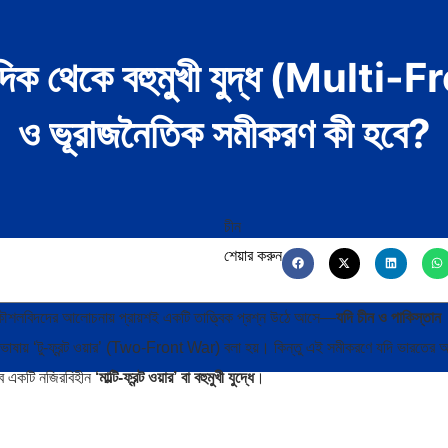
ন দিক থেকে বহুমুখী যুদ্ধ (Mult
ও ভূরাজনৈতিক সমীকরণ কী হবে?
শেয়ার করুন
 কৌশলবিদদের আলোচনায় প্রায়শই একটি তাত্ত্বিক প্রশ্ন উঠে আসে—
যদি চীন ও পাকিস্তান
াষায় ‘টু-ফ্রন্ট ওয়ার’ (Two-Front War) বলা হয়। কিন্তু এই সমীকরণে যদি ভারতের 
নেবে একটি নজিরবিহীন
‘মাল্টি-ফ্রন্ট ওয়ার’ বা বহুমুখী যুদ্ধে
।