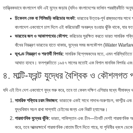
তাত্ত্বিকভাবে বাংলাদেশ যদি এই যুদ্ধে জড়ায় (যদিও বাংলাদেশের বর্তমান পররাষ্ট্রনীতি
চিকেনস নেক বা শিলিগুড়ি করিডোর সংকট:
ভারতের উত্তর-পূর্ব রাজ্যগুলোর সাথে
বাংলাদেশ একযোগে চাপ দিলে এই করিডোরটি অবরুদ্ধ হওয়ার ঝুঁকি থাকে, যার ফলে আ
ভারতের জল ও আকাশপথের কৌশল:
করিডোর সুরক্ষিত করতে ভারত সামরিক শক্তি
বাঁধের নিয়ন্ত্রণ ভারতের হাতে থাকায়, যুদ্ধের সময় জলকৌশল (Water Warfare) 
ভূখণ্ড নিয়ন্ত্রণ ও শরণার্থী বিপর্যয়:
সামরিক বিশ্লেষকদের মতে, এমন পরিস্থিতিতে ভা
আঘাত হানবে। ফলশ্রুতিতে ১৯৪৭ সালের মতোই এক বিশাল মানবিক বিপর্যয় এবং 
৪. মাল্টি-ফ্রন্ট যুদ্ধের বৈশ্বিক ও কৌশলগত 
যদি এই তিন দেশ একযোগে যুদ্ধ শুরু করে, তবে তা কেবল দক্ষিণ এশিয়ার মধ্যে সীমাবদ্ধ থা
সামরিক শক্তির চরম বিভাজন:
ভারতকে একই সাথে লাদাখ-অরুণাচল, কাশ্মীর এবং পূ
যুদ্ধবিমান সচল রাখা সাপ্লাই চেইনের জন্য এক বিরাট চ্যালেঞ্জ।
পারমাণবিক যুদ্ধের ঝুঁকি:
ভারত, পাকিস্তান এবং চীন—তিনটি দেশই পারমাণবিক অস্
করে, তবে আত্মরক্ষার্থে পারমাণবিক বোতাম টিপে দিতে পারে, যা পৃথিবীর ধ্বংস ডে