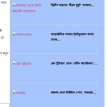
র সাথে
ব্রিটিশ ভারতের ‘হীরক মুকুট’ কলকাতা…
দক্ষিণ এশিয়ায় ‘জেন-জি’ বিপ্লব: বাংলাদেশ,…
তা
আন্তর্জাতিক অপরাধ ট্রাইব্যুনালে শাপলা
 তা
চত্বর…
বিশেষ ইন-ডেপ্থ রিপোর্ট: ক্রীড়া উৎসবে…
খ রাখুন
রেড ইন্ডিয়ান’ থেকে ‘নেটিভ আমেরিকান’:…
ভারত মহাসাগরের অশ্রু: শ্রীলঙ্কার ২৬…
রাজপথ থেকে ডিজিটাল স্পেস: ‘ককরোচ…
ক্রূরতা ও ধ্বংসের মহাকাব্য: পৃথিবীর…