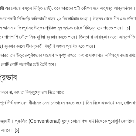
 অনুযায়ী এর কোনো বাস্তব ভিত্তি নেই), তবে ভারতের পাল্টা কৌশল হবে অত্যন্ত আক্রমণাত্মক।
 সংযোগকারী শিলিগুড়ি করিডোরটি মাত্র ২২ কিলোমিটার চওড়া। উত্তর থেকে চীন এবং দক্ষি
সাম ও ত্রিপুরাসহ উত্তর-পূর্বাঞ্চল মূল ভূখণ্ড থেকে বিচ্ছিন্ন হয়ে পড়তে পারে। [১]
র পাশাপাশি ভৌগোলিক সুবিধা ব্যবহার করতে পারে। তিস্তা বা ফারাক্কার মতো আন্তর্জাতি
ব্যবহার করলে সীমান্তবর্তী বিস্তীর্ণ অঞ্চল প্লাবিত হতে পারে।
রত তার উত্তর-পূর্বাঞ্চলের সংযোগ অক্ষুণ্ণ রাখতে এবং বঙ্গোপসাগরে আধিপত্য বজায় রাখতে 
কোটি কোটি শরণার্থীর ঢেউ তৈরি হবে।
প্রভাব
কবে না, বরং তা বিশ্বযুদ্ধে রূপ নিতে পারে:
র্বে দীর্ঘ বাংলাদেশ সীমান্তে সেনা মোতায়েন করতে হবে। তিন দিকে একসাথে রসদ, গোলাবা
ত্রধারী। প্রচলিত (Conventional) যুদ্ধে কোনো পক্ষ যদি নিজেকে পুরোপুরি কোণঠাসা
কে আনবে। [১]