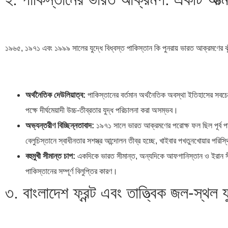
১৯৬৫, ১৯৭১ এবং ১৯৯৯ সালের যুদ্ধে বিধ্বস্ত পাকিস্তান কি পুনরায় ভারত আক্রমণের ঝুঁ
অর্থনৈতিক দেউলিয়াত্ব:
পাকিস্তানের বর্তমান অর্থনৈতিক অবস্থা ইতিহাসের সবচেয
পক্ষে দীর্ঘমেয়াদী উচ্চ-তীব্রতার যুদ্ধ পরিচালনা করা অসম্ভব।
অভ্যন্তরীণ বিচ্ছিন্নতাবাদ:
১৯৭১ সালে ভারত আক্রমণের পরোক্ষ ফল ছিল পূর্ব পা
বেলুচিস্তানে স্বাধীনতার সশস্ত্র আন্দোলন তীব্র হচ্ছে, খাইবার পখতুনখোয়ার পর
বহুমুখী সীমান্ত চাপ:
একদিকে ভারত সীমান্ত, অন্যদিকে আফগানিস্তান ও ইরান সীমা
পাকিস্তানের সম্পূর্ণ বিলুপ্তির কারণ।
৩. বাংলাদেশ ফ্রন্ট এবং তাত্ত্বিক জল-স্থল