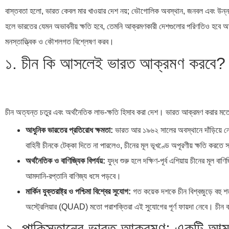
বাস্তবতা হলো, ভারত কেবল মার খাওয়ার দেশ নয়; ভৌগোলিক অবস্থান, জনবল এবং উন্নত 
হলে ভারতের যেমন অভাবনীয় ক্ষতি হবে, তেমনি আক্রমণকারী দেশগুলোর পরিণতিও হবে অত্
মনস্তাত্ত্বিক ও কৌশলগত বিশ্লেষণ করব।
১. চীন কি আসলেই ভারত আক্রমণ করবে?
চীন অত্যন্ত চতুর এবং অর্থনৈতিক লাভ-ক্ষতি হিসাব করা দেশ। ভারত আক্রমণ করার মতো
আধুনিক ভারতের প্রতিরোধ ক্ষমতা:
ভারত আর ১৯৬২ সালের অবস্থানে দাঁড়িয়ে নেই।
বাহিনী চীনকে টেক্কা দিতে না পারলেও, চীনের মূল ভূখণ্ডে অপূরণীয় ক্ষতি করতে 
অর্থনৈতিক ও বাণিজ্যিক বিপর্যয়:
যুদ্ধ শুরু হলে দক্ষিণ-পূর্ব এশিয়ায় চীনের মূ
আমদানি-রপ্তানি বাণিজ্য ধসে পড়বে।
মার্কিন যুক্তরাষ্ট্র ও পশ্চিমা বিশ্বের সুযোগ:
গত কয়েক দশকে চীন বিশ্বজুড়ে বহু শত্
অস্ট্রেলিয়ার (QUAD) মতো পরাশক্তিরা এই সুযোগের পূর্ণ ফায়দা নেবে। চীন
২. পাকিস্তানের ভারত আক্রমণ: একটি আত্মঘ