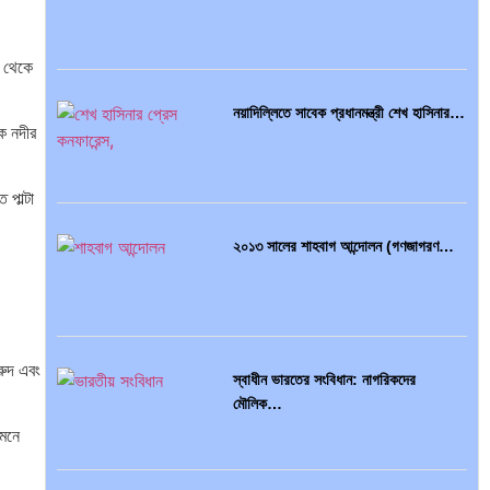
আন্তর্জাতিক প্রতিবেদন: এশিয়া মহাদেশের
৪৯টি…
ণ থেকে
নয়াদিল্লিতে সাবেক প্রধানমন্ত্রী শেখ হাসিনার…
ক নদীর
সব সভ্যতারই তো পতন হয়:…
পাল্টা
২০১৩ সালের শাহবাগ আন্দোলন (গণজাগরণ…
বৈশ্বিক অর্থব্যবস্থা, আইএমএফ-বিশ্বব্যাংক,
ইসলামী ব্যাংকিং…
রুদ এবং
স্বাধীন ভারতের সংবিধান: নাগরিকদের
মৌলিক…
অর্থ পাচারের মহাকাব্য: ১০০ ডলারের…
 মনে