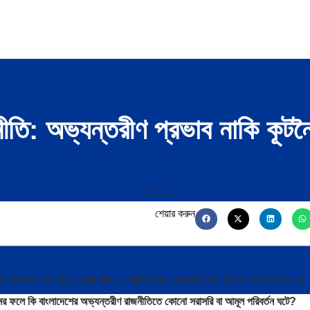
নীতি: অভ্যন্তরীণ প্রভাব নাকি কূটনৈত
শেয়ার করুন
্ষাপটে অত্যন্ত তাৎপর্যপূর্ণ একটি ঘটনা। ওয়াশিংটনের একক সিদ্ধান্ত বিশ্বের অর্থনৈতিক ও ভূ-
বাচনের ফলে কি বাংলাদেশের অভ্যন্তরীণ রাজনীতিতে কোনো সরাসরি বা আমূল পরিবর্তন ঘটে?