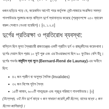
গুজব ছড়িয়ে পড়ে যে, কয়েকদিন আগেই শহর কর্তৃপক্ষ সেন্ট-লাজারে সংরক্ষিত সমস্ত
গানপাউডার সুরক্ষার জন্য বাস্তিল দুর্গে স্থানান্তর করেছে (প্রকৃতপক্ষে ২৫০ ব্যারেল
বারুদ সেখানে নেওয়া হয়েছিল)। [৩, ১.২.৫]
দুর্গের প্রতিরক্ষা ও প্রতিরোধ ব্যবস্থা:
বাস্তিল ছিল মূলত স্বৈরাচারী রাজতন্ত্রের একটি প্রাচীন দুর্গ ও রাজবন্দীদের কয়েদখানা।
দুর্গের দেয়াল ছিল প্রায় ১০ ফুট পুরু এবং এর টাওয়ারগুলো ছিল ৯০ ফুটেরও বেশি উঁচু।
দুর্গের গভর্নর
মার্কুইস দ্যা লুনে (Bernard-René de Launay)
-এর অধীনে
ছিল:
৪২ জন প্রবীণ বা অসুস্থ সৈনিক (Invalides)
৩২ জন বিশেষ সুইস সৈন্য
১৫টি কামান, ৬০০টি গাদাবন্দুক এবং প্রচুর পরিমাণে গানপাউডার। [৩]
(উল্লেখ্য, ওই দিন দুর্গে মাত্র ৭ জন সাধারণ কয়েদি বন্দী ছিলেন, যাদের মধ্যে ২ জন
ছিলেন জালিয়াত)।