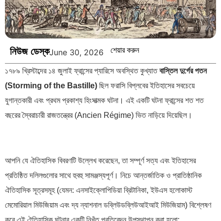
নিউজ ডেস্ক
শেয়ার করুন
June 30, 2026
১৭৮৯ খ্রিস্টাব্দের ১৪ জুলাই ফ্রান্সের প্যারিসে অবস্থিত কুখ্যাত
বাস্তিল দুর্গের পতন
(Storming of the Bastille)
ছিল ফরাসি বিপ্লবের ইতিহাসের সবচেয়ে
যুগান্তকারী এবং প্রথম প্রকাশ্য হিংসাত্মক ঘটনা। এই একটি ঘটনা ফ্রান্সের শত শত
বছরের স্বৈরাচারী রাজতন্ত্রের (Ancien Régime) ভিত নাড়িয়ে দিয়েছিল।
আপনি যে ঐতিহাসিক বিবরণটি উল্লেখ করেছেন, তা সম্পূর্ণ সত্য এবং ইতিহাসের
প্রতিষ্ঠিত দলিলগুলোর সাথে হুবহু সামঞ্জস্যপূর্ণ। নিচে আন্তর্জাতিক ও প্রাতিষ্ঠানিক
ঐতিহাসিক সূত্রসমূহ (যেমন: এনসাইক্লোপিডিয়া ব্রিটানিকা, ইউএস হলোকাস্ট
মেমোরিয়াল মিউজিয়াম এবং দ্য ন্যাশনাল ডব্লিউডব্লিউআইআই মিউজিয়াম) বিশ্লেষণ
করে এই ঐতিহাসিক ঘটনার একটি নিখুঁত প্রতিবেদন উপস্থাপন করা হলো: