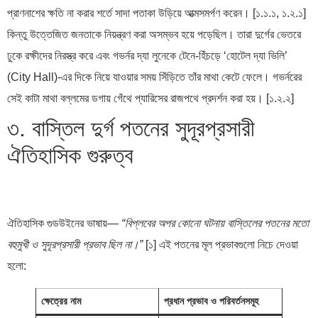
প্রাণনাশের ক্ষতি না করার শর্তে সাদা পতাকা উড়িয়ে আত্মসমর্পণ করেন। [১.১.১, ১.২.১]
কিন্তু উত্তেজিত জনতাকে নিয়ন্ত্রণ করা অসম্ভব হয়ে পড়েছিল। তারা দুর্গের ভেতরে
ঢুকে রক্ষীদের নিরস্ত্র করে এবং গভর্নর দ্যা লুনেকে টেনে-হিঁচড়ে ‘হোটেল দ্যা ভিলি’
(City Hall)-এর দিকে নিয়ে যাওয়ার সময় সিঁড়িতে তাঁর মাথা কেটে ফেলে। গভর্নরের
সেই কাটা মাথা বল্লমের ডগায় গেঁথে প্যারিসের রাজপথে প্রদর্শন করা হয়। [১.২.২]
৩. বাস্তিল দুর্গ পতনের সুদূরপ্রসারী
ঐতিহাসিক গুরুত্ব
ঐতিহাসিক গুডউইনের ভাষায়—
“বিপ্লবের অপর কোনো ঘটনায় বাস্তিলের পতনের মতো
বহুমুখী ও সুদূরপ্রসারী প্রভাব ছিল না।”
[১] এই পতনের মূল প্রভাবগুলো নিচে দেওয়া
হলো:
ক্ষেত্রের নাম
প্রধান প্রভাব ও পরিবর্তনসমূহ