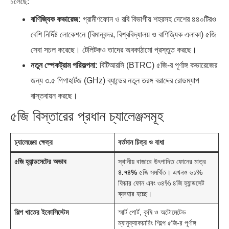
চলেছে:
বাণিজ্যিক কভারেজ:
গ্রামীণফোন ও রবি বিভাগীয় শহরসহ দেশের ৪৪০টিরও
বেশি নির্দিষ্ট লোকেশনে (বিমানবন্দর, বিশ্ববিদ্যালয় ও বাণিজ্যিক এলাকা) ৫জি
সেবা সচল করেছে। টেলিটকও তাদের অবকাঠামো প্রস্তুত করছে।
নতুন স্পেকট্রাম পরিকল্পনা:
বিটিআরসি (BTRC) ৫জি-র পূর্ণাঙ্গ কভারেজের
জন্য ৩.৫ গিগাহার্টজ (GHz) ব্যান্ডের নতুন তরঙ্গ বরাদ্দের রোডম্যাপ
বাস্তবায়ন করছে।
৫জি বিস্তারের প্রধান চ্যালেঞ্জসমূহ
চ্যালেঞ্জের ক্ষেত্র
বর্তমান চিত্র ও বাধা
৫জি হ্যান্ডসেটের অভাব
স্থানীয় বাজারে উৎপাদিত ফোনের মাত্র
৪.৭৪%
৫জি সমর্থিত। এখনও ৬১%
ফিচার ফোন এবং ৩৪% ৪জি হ্যান্ডসেট
ব্যবহার হচ্ছে।
শিল্প খাতের ইকোসিস্টেম
স্মার্ট পোর্ট, কৃষি ও অটোমেটেড
ম্যানুফ্যাকচারিং শিল্পে ৫জি-র পূর্ণাঙ্গ