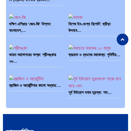
দক্ষিণ এশিয়ায় ‘জেন-জি’ বিপ্লব:
বিশেষ ইন-ডেপ্থ রিপোর্ট: ক্রীড়া
বাংলাদেশ,…
উৎসবে…
ভারত মহাসাগরের অশ্রু: শ্রীলঙ্কার
ক্রূরতা ও ধ্বংসের মহাকাব্য: পৃথিবীর…
২৬…
ব্রাজিল ও আর্জেন্টিনার কালো অধ্যায়:…
পূর্ব ইউরোপ বনাম তুরস্ক: শত…
পৃথিবীতে বর্তমানে মোট দেশের সংখ্যা…
এশিয়ান সেঞ্চুরির দ্বৈরথ: চীন-ভারতের
বৈশ্বিক…