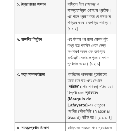
১. স্বৈরাচারের অবসান
বাস্তিল ছিল রাজতন্ত্র ও
সামন্ততান্ত্রিক শোষণের প্রতীক।
এর পতন প্রমাণ করে যে জনগণের
শক্তির কাছে রাজশক্তি পরাস্ত।
[১.১.২]
২. রাজকীয় পিছুটান
এই ঘটনার পর রাজা ষোড়শ লুই
বাধ্য হয়ে প্যারিস থেকে সৈন্য
অপসারণ করেন এবং জনপ্রিয়
অর্থমন্ত্রী নেকারকে পুনরায় সপদে
পুনর্বহাল করেন। [১.২.১]
৩. নতুন শাসনকাঠামো
প্যারিসের শাসনভার বুর্জোয়াদের
হাতে চলে যায় এবং সেখানে
‘কমিউন’
(পৌর পরিষদ) গঠিত হয়।
বিপ্লবী নেতা
ল্যাফায়েৎ
(Marquis de
Lafayette)
-এর নেতৃত্বে
‘জাতীয় রক্ষীবাহিনী’ (National
Guard) গঠিত হয়। [১.১.১, ৪]
৪. সামন্তপ্রথার বিলোপ
বাস্তিলের পতনের খবর গ্রামাঞ্চলে