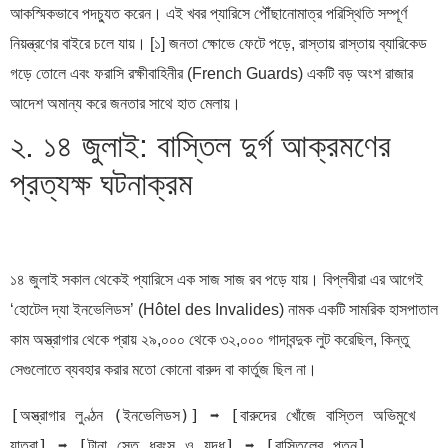
আকস্মিকভাবে পদচ্যুত করেন। এই খবর প্যারিসে পৌঁছানোমাত্র পরিস্থিতি সম্পূর্ণ
নিয়ন্ত্রণের বাইরে চলে যায়। [১] জনতা ক্ষোভে ফেটে পড়ে, রাস্তায় রাস্তায় ব্যারিকেড
গড়ে তোলে এবং ফরাসি রক্ষীবাহিনীর (French Guards) একটি বড় অংশ রাজার
আদেশ অমান্য করে জনতার সাথে হাত মেলায়।
২. ১৪ জুলাই: বাস্তিল দুর্গ আক্রমণের
প্রত্যক্ষ ঘটনাক্রম
১৪ জুলাই সকাল থেকেই প্যারিসে এক সাজ সাজ রব পড়ে যায়। বিপ্লবীরা এর আগেই
‘হোটেল দ্যা ইনভেলিডস’ (Hôtel des Invalides) নামক একটি সামরিক হাসপাতাল
কাম অস্ত্রাগার থেকে প্রায় ২৯,০০০ থেকে ৩২,০০০ গাদাবন্দুক লুট করেছিল, কিন্তু
সেগুলোতে ব্যবহার করার মতো কোনো বারুদ বা কার্তুজ ছিল না।
[অস্ত্রাগার লুণ্ঠন (ইনভেলিডস)] ➡️ [বারুদের খোঁজে বাস্তিল অভিমুখে 