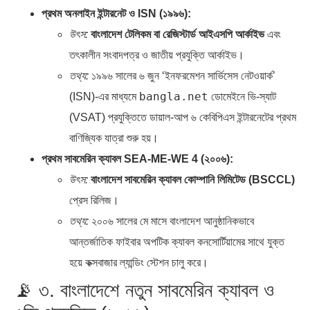
প্রথম অনলাইন ইন্টারনেট ও ISN (১৯৯৬):
উৎস:
বাংলাদেশ টেলিকম বা রেজিস্টার্ড আইএসপি আর্কাইভ
এবং
তৎকালীন সংবাদপত্র ও জাতীয় প্রযুক্তি আর্কাইভ।
তথ্য:
১৯৯৬ সালের ৬ জুন ‘ইনফরমেশন সার্ভিসেস নেটওয়ার্ক’
bangla.net
(ISN)-এর মাধ্যমে
ডোমেইনে ভি-স্যাট
(VSAT) প্রযুক্তিতে ডায়াল-আপ ৬ কেবিপিএস ইন্টারনেটের প্রথম
বাণিজ্যিক যাত্রা শুরু হয়।
প্রথম সাবমেরিন ক্যাবল SEA-ME-WE 4 (২০০৬):
উৎস:
বাংলাদেশ সাবমেরিন ক্যাবল কোম্পানি লিমিটেড (BSCCL)
প্রেস রিলিজ।
তথ্য:
২০০৬ সালের মে মাসে বাংলাদেশ আনুষ্ঠানিকভাবে
আন্তর্জাতিক ফাইবার অপটিক ক্যাবল কনসোর্টিয়ামের সাথে যুক্ত
হয়ে কক্সবাজার ল্যান্ডিং স্টেশন চালু করে।
📡 ৩. বাংলাদেশে নতুন সাবমেরিন ক্যাবল ও