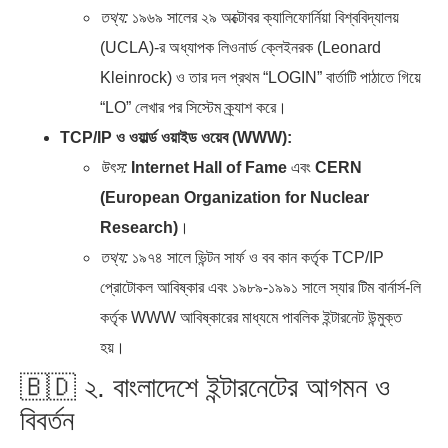
তথ্য:
১৯৬৯ সালের ২৯ অক্টোবর ক্যালিফোর্নিয়া বিশ্ববিদ্যালয়
(UCLA)-র অধ্যাপক লিওনার্ড ক্লেইনরক (Leonard
Kleinrock) ও তার দল প্রথম “LOGIN” বার্তাটি পাঠাতে গিয়ে
“LO” লেখার পর সিস্টেম ক্র্যাশ করে।
TCP/IP ও ওয়ার্ল্ড ওয়াইড ওয়েব (WWW):
উৎস:
Internet Hall of Fame
এবং
CERN
(European Organization for Nuclear
Research)
।
তথ্য:
১৯৭৪ সালে ভিন্টন সার্ফ ও বব কান কর্তৃক TCP/IP
প্রোটোকল আবিষ্কার এবং ১৯৮৯-১৯৯১ সালে স্যার টিম বার্নার্স-লি
কর্তৃক WWW আবিষ্কারের মাধ্যমে পাবলিক ইন্টারনেট উন্মুক্ত
হয়।
🇧🇩 ২. বাংলাদেশে ইন্টারনেটের আগমন ও
বিবর্তন