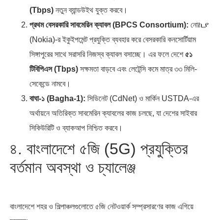
(Tbps)
নতুন ব্যান্ডউইথ যুক্ত করবে।
প্রথম বেসরকারি সাবমেরিন ক্যাবল (BPCS Consortium):
নোኪያ
(Nokia)-র ইকুইপমেন্ট প্রযুক্তি ব্যবহার করে বেসরকারি কনসোর্টিয়াম
সিঙ্গাপুরের সাথে সরাসরি নিজস্ব ক্যাবল বসাচ্ছে। এর ফলে দেশে
৫১
টিবিপিএস (Tbps)
সক্ষমতা বাড়বে এবং লেটেন্সি কমে মাত্র ৩৩ মিলি-
সেকেন্ডে নামবে।
বাঘা-১ (Bagha-1):
সিডিনেট (CdNet) ও মার্কিন USTDA-এর
অর্থায়নে অতিরিক্ত সাবমেরিন ক্যাবলের কাজ চলছে, যা দেশের সাইবার
সিকিউরিটি ও ব্যাকআপ নিশ্চিত করবে।
৪. বাংলাদেশে ৫জি (5G) প্রযুক্তির
বর্তমান অবস্থা ও চ্যালেঞ্জ
বাংলাদেশে শহর ও শিল্পাঞ্চলগুলোতে ৫জি নেটওয়ার্ক সম্প্রসারণের কাজ এগিয়ে