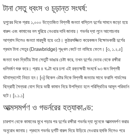
টানা সেতু ধ্বংস ও চূড়ান্ত সংঘর্ষ:
দুপুরের দিকে প্রায় ১,০০০ উত্তেজিত বিপ্লবী জনতা বাস্তিল দুর্গের সামনে জড়ো হয়ে
বারুদ এবং কামানের নল ঘুরিয়ে নেওয়ার দাবি জানায়। গভর্নর দ্যা লুনে আলোচনার
আশ্বাস দিলেও জনতা মারমুখী হয়ে ওঠে। কুঠারসজ্জিত কয়েকজন বিক্ষোভকারী দুর্গের
প্রথম টানা সেতুর (Drawbridge) শৃঙ্খল কেটে তা নামিয়ে ফেলে। [৩, ১.২.৫]
জনতা যখন দ্বিতীয় টানা সেতুটি ভাঙার চেষ্টা করে, তখন দুর্গের ভেতর থেকে রক্ষীরা
গুলিবর্ষণ শুরু করে। প্রায় ৪ ঘণ্টা ধরে চলা এই রক্তক্ষয়ী সংঘর্ষে ৯৩ জন বিপ্লবী
ঘটনাস্থলেই নিহত হন। [৩] বিকেল ৩টার দিকে বিপ্লবী জনতার সাথে ফরাসি গার্ডসের
বিদ্রোহী সৈন্যরা যোগ দিয়ে ভারী কামান নিয়ে উপস্থিত হলে পরিস্থিতির আমূল পরিবর্তন
ঘটে। [১.১.১]
আত্মসমর্পণ ও গভর্নরের হত্যাকাণ্ড:
চারপাশ থেকে কামানের মুখে পড়ার পর দুর্গের রক্ষীরা গভর্নর দ্যা লুনেকে আত্মসমর্পণ করার
অনুরোধ জানায়। প্রথমে গভর্নর দুর্গটি বারুদ দিয়ে উড়িয়ে দেওয়ার হুমকি দিলেও পরে