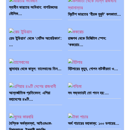
স্বাধীন ভারতের সংবিধান: নাগরিকদের
মৌলিক…
ব্রিটিশ ভারতের ‘হীরক মুকুট’ কলকাতা…
রেড ইন্ডিয়ান’ থেকে ‘নেটিভ আমেরিকান’:
রাজপথ থেকে ডিজিটাল স্পেস:
…
‘ককরোচ…
কান্দাহার থেকে কাবুল: তালেবানের তিন…
হিটলারের মৃত্যু, গোপন নাটকীয়তা ও…
আন্তর্জাতিক প্রতিবেদন: এশিয়া
সব সভ্যতারই তো পতন হয়:…
মহাদেশের ৪৯টি…
বৈশ্বিক অর্থব্যবস্থা, আইএমএফ-
অর্থ পাচারের মহাকাব্য: ১০০ ডলারের…
বিশ্বব্যাংক, ইসলামী ব্যাংকিং…