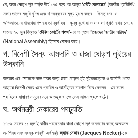
যে, রাজা ষোড়শ লুই কর্তৃক দীর্ঘ ১৭৫ বছর পর আহূত
‘স্টেট জেনারেল’
(জাতীয় প্রতিনিধি
সভা) তাদের মজুরি বৃদ্ধি এবং খাদ্যদ্রব্যের মূল্য হ্রাস করবে। কিন্তু রাজা ও
অভিজাতদের খামখেয়ালিপনায় তা ব্যর্থ হয়। ক্ষুব্ধ বুর্জোয়া ও সাধারণ প্রতিনিধিরা ১৭৮৯
সালের ২০ জুন বিখ্যাত
‘টেনিস কোর্টের শপথ’
-এর মাধ্যমে নিজেদের ‘জাতীয় পরিষদ’
(National Assembly) হিসেবে ঘোষণা করে।
গ. বিদেশী সৈন্য আমদানি ও রাজা ষোড়শ লুইয়ের
উস্কানি
জনতার এই ক্ষোভকে দমন করার জন্য রাজা ষোড়শ লুই সুইজারল্যান্ড ও জার্মানি থেকে
ভাড়াটে বিদেশী সৈন্য এনে প্যারিস ও ভার্সাইয়ের চারপাশ ঘিরে ফেলেন। এর ফলে
প্যারিসের সাধারণ মানুষের মনে আতঙ্ক ও ক্ষোভের আগুন জ্বলে ওঠে।
ঘ. অর্থমন্ত্রী নেকারের পদচ্যুতি
১৭৮৯ সালের ১১ জুলাই রানীর প্ররোচনায় রাজা ষোড়শ লুই জনগণের কাছে অত্যন্ত
জনপ্রিয় এবং সংস্কারপন্থী অর্থমন্ত্রী
জ্যাক নেকার (Jacques Necker)
-কে