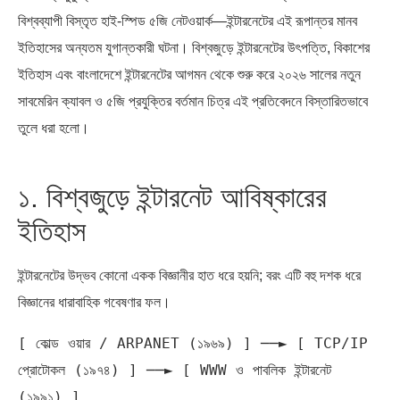
বিশ্বব্যাপী বিস্তৃত হাই-স্পিড ৫জি নেটওয়ার্ক—ইন্টারনেটের এই রূপান্তর মানব
ইতিহাসের অন্যতম যুগান্তকারী ঘটনা। বিশ্বজুড়ে ইন্টারনেটের উৎপত্তি, বিকাশের
ইতিহাস এবং বাংলাদেশে ইন্টারনেটের আগমন থেকে শুরু করে ২০২৬ সালের নতুন
সাবমেরিন ক্যাবল ও ৫জি প্রযুক্তির বর্তমান চিত্র এই প্রতিবেদনে বিস্তারিতভাবে
তুলে ধরা হলো।
১. বিশ্বজুড়ে ইন্টারনেট আবিষ্কারের
ইতিহাস
ইন্টারনেটের উদ্ভব কোনো একক বিজ্ঞানীর হাত ধরে হয়নি; বরং এটি বহু দশক ধরে
বিজ্ঞানের ধারাবাহিক গবেষণার ফল।
[ কোল্ড ওয়ার / ARPANET (১৯৬৯) ] ──► [ TCP/IP 
প্রোটোকল (১৯৭৪) ] ──► [ WWW ও পাবলিক ইন্টারনেট 