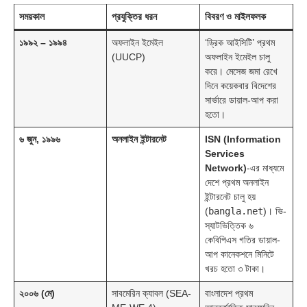
সময়কাল
প্রযুক্তির ধরন
বিবরণ ও মাইলফলক
১৯৯২ – ১৯৯৪
অফলাইন ইমেইল
‘ড্রিক আইসিটি’ প্রথম
(UUCP)
অফলাইন ইমেইল চালু
করে। মেসেজ জমা রেখে
দিনে কয়েকবার বিদেশের
সার্ভারে ডায়াল-আপ করা
হতো।
৬ জুন, ১৯৯৬
অনলাইন ইন্টারনেট
ISN (Information
Services
Network)
-এর মাধ্যমে
দেশে প্রথম অনলাইন
ইন্টারনেট চালু হয়
(
bangla.net
)। ভি-
স্যাটভিত্তিক ৬
কেবিপিএস গতির ডায়াল-
আপ কানেকশনে মিনিটে
খরচ হতো ৩ টাকা।
২০০৬ (মে)
সাবমেরিন ক্যাবল (SEA-
বাংলাদেশ প্রথম