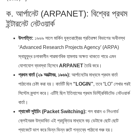
ক. আর্পানেট (ARPANET): বিশ্বের প্রথম
ইন্টারনেট নেটওয়ার্ক
উৎপত্তি:
১৯৬৯ সালে মার্কিন যুক্তরাষ্ট্রের প্রতিরক্ষা বিভাগের অধীনস্থ
‘Advanced Research Projects Agency’ (ARPA)
স্নায়ুযুদ্ধ চলাকালীন পারমাণবিক হামলায় অক্ষত থাকতে পারে এমন
যোগাযোগ ব্যবস্থা হিসেবে
ARPANET
তৈরি করে।
প্রথম বার্তা (২৯ অক্টোবর, ১৯৬৯):
আর্পানেটের মাধ্যমে প্রথম বার্তা
পাঠানোর চেষ্টা করা হয়। বার্তাটি ছিল
“LOGIN”
, তবে “LO” লেখার পরই
সিস্টেম ক্র্যাশ করে। এটিই ছিল ইতিহাসের প্রথম ডিস্ট্রিবিউটেড নেটওয়ার্ক
বার্তা।
প্যাকেট সুইচিং (Packet Switching):
পল বারান ও লিওনার্ড
ক্লেইনরক উদ্ভাবিত এই প্রযুক্তির মাধ্যমে বড় ডেটাকে ছোট ছোট
প্যাকেটে ভাগ করে ভিন্ন ভিন্ন রুটে গন্তব্যে পাঠানো শুরু হয়।