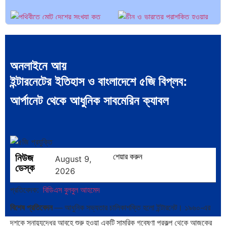
পৃথিবীতে বর্তমানে মোট দেশের সংখ্যা…
এশিয়ান সেঞ্চুরির দ্বৈরথ: চীন-ভারতের
বৈশ্বিক…
অনলাইনে আয়
ইন্টারনেটের ইতিহাস ও বাংলাদেশে ৫জি বিপ্লব:
আর্পানেট থেকে আধুনিক সাবমেরিন ক্যাবল
নিউজ
শেয়ার করুন
August 9,
ডেস্ক
2026
প্রতিবেদক:
বিডিএস বুলবুল আহমেদ
বিশেষ প্রতিবেদন
— আধুনিক সভ্যতার চালিকাশক্তি হলো ইন্টারনেট। ১৯৬০-এর
দশকে স্নায়ুযুদ্ধের আবহে শুরু হওয়া একটি সামরিক গবেষণা প্রকল্প থেকে আজকের