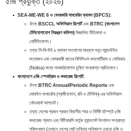
৫জি প্রযুক্তি (২০২৬)
SEA-ME-WE 6 ও বেসরকারি সাবমেরিন ক্যাবল (BPCS):
উৎস:
BSCCL অফিসিয়াল রিপোর্ট
এবং
BTRC (বাংলাদেশ
টেলিযোগাযোগ নিয়ন্ত্রণ কমিশন)
বিজ্ঞাপিত নীতিমালা ও
নোটিফিকেশন।
তথ্য:
সি-মি-উই ৬ ক্যাবল সংযোগের মাধ্যমে নতুন ব্যান্ডউইথ
সংযোজন এবং বেসরকারী খাতের বিপিসিএস কনসোর্টিয়াম ও নোকিয়ার
(Nokia) মধ্যে অবকাঠামোগত চুক্তি সংক্রান্ত প্রতিবেদন।
বাংলাদেশে ৫জি স্পেকট্রাম ও কভারেজ রিপোর্ট:
উৎস:
BTRC Annual/Periodic Reports
এবং
মোবাইল অপারেটর (গ্রামীণফোন, রবি ও টেলিটক)-এর অফিসিয়াল
নেটওয়ার্ক আপডেট।
তথ্য:
দেশের প্রধান প্রধান বিভাগীয় শহর ও নির্দিষ্ট হটস্পটে ৫জি
কভারেজ প্রদান এবং বিটিআরসি কর্তৃক হ্যান্ডসেট উৎপাদন সংক্রান্ত
পরিসংখ্যান (যেখানে দেশের মোট চাহিদার অধিকাংশ এখনো ৪জি ও