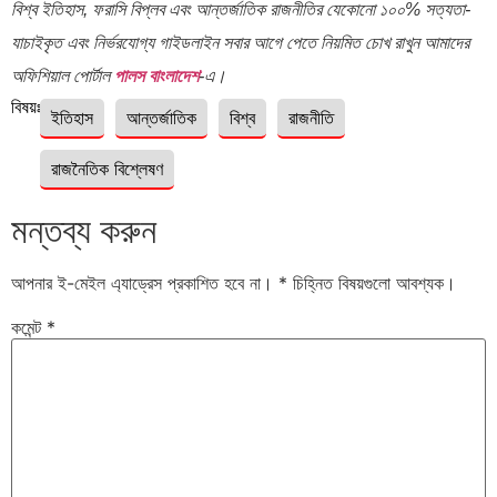
বিশ্ব ইতিহাস, ফরাসি বিপ্লব এবং আন্তর্জাতিক রাজনীতির যেকোনো ১০০% সত্যতা-
যাচাইকৃত এবং নির্ভরযোগ্য গাইডলাইন সবার আগে পেতে নিয়মিত চোখ রাখুন আমাদের
অফিশিয়াল পোর্টাল
পালস বাংলাদেশ
-এ।
বিষয়ঃ
ইতিহাস
আন্তর্জাতিক
বিশ্ব
রাজনীতি
রাজনৈতিক বিশ্লেষণ
মন্তব্য করুন
আপনার ই-মেইল এ্যাড্রেস প্রকাশিত হবে না।
*
চিহ্নিত বিষয়গুলো আবশ্যক।
কমেন্ট
*