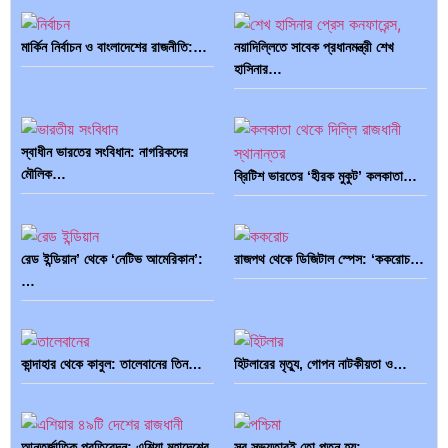
মার্কিন নির্বাচন ও বাংলাদেশের রাজনীতি:…
নয়াদিল্লিতে সাবেক প্রধানমন্ত্রী শেখ
হাসিনার…
স্বাধীন ভারতের সংবিধান: নাগরিকদের
মৌলিক…
ব্রিটিশ ভারতের ‘হীরক মুকুট’ কলকাতা…
রেড ইন্ডিয়ান’ থেকে ‘নেটিভ আমেরিকান’:
রাজপথ থেকে ডিজিটাল স্পেস: ‘ককরোচ…
…
কান্দাহার থেকে কাবুল: তালেবানের তিন…
হিটলারের মৃত্যু, গোপন নাটকীয়তা ও…
আন্তর্জাতিক প্রতিবেদন: এশিয়া মহাদেশের
সব সভ্যতারই তো পতন হয়:…