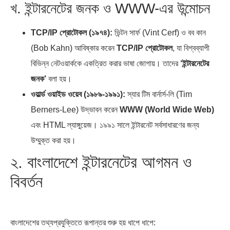
খ. ইন্টারনেটের জনক ও WWW-এর উন্মোচন
TCP/IP প্রোটোকল (১৯৭৪):
ভিন্টন সার্ফ (Vint Cerf) ও বব কান
(Bob Kahn) আবিষ্কার করেন
TCP/IP প্রোটোকল
, যা বিশ্বব্যাপী
বিভিন্ন নেটওয়ার্ককে একত্রিত করার ভাষা জোগায়। তাদের
‘ইন্টারনেটের
জনক’
বলা হয়।
ওয়ার্ল্ড ওয়াইড ওয়েব (১৯৮৯-১৯৯১):
স্যার টিম বার্নার্স-লি (Tim
Berners-Lee) উদ্ভাবন করেন
WWW (World Wide Web)
এবং HTML ল্যাঙ্গুয়েজ। ১৯৯১ সালে ইন্টারনেট সর্বসাধারণের জন্য
উম্মুক্ত করা হয়।
২. বাংলাদেশে ইন্টারনেটের আগমন ও
বিবর্তন
বাংলাদেশের তথ্যপ্রযুক্তিতে রূপান্তর শুরু হয় ধাপে ধাপে: