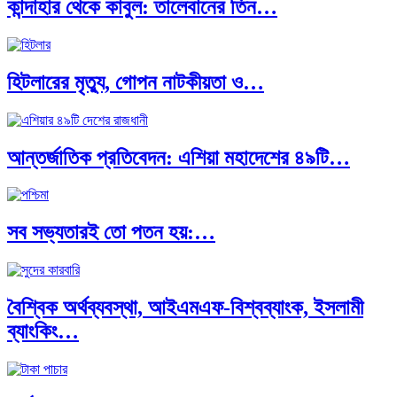
কান্দাহার থেকে কাবুল: তালেবানের তিন…
হিটলারের মৃত্যু, গোপন নাটকীয়তা ও…
আন্তর্জাতিক প্রতিবেদন: এশিয়া মহাদেশের ৪৯টি…
সব সভ্যতারই তো পতন হয়:…
বৈশ্বিক অর্থব্যবস্থা, আইএমএফ-বিশ্বব্যাংক, ইসলামী
ব্যাংকিং…