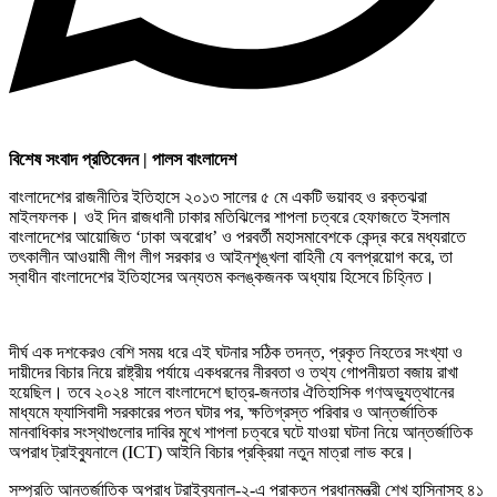
বিশেষ সংবাদ প্রতিবেদন | পালস বাংলাদেশ
বাংলাদেশের রাজনীতির ইতিহাসে ২০১৩ সালের ৫ মে একটি ভয়াবহ ও রক্তঝরা
মাইলফলক। ওই দিন রাজধানী ঢাকার মতিঝিলের শাপলা চত্বরে হেফাজতে ইসলাম
বাংলাদেশের আয়োজিত ‘ঢাকা অবরোধ’ ও পরবর্তী মহাসমাবেশকে কেন্দ্র করে মধ্যরাতে
তৎকালীন আওয়ামী লীগ লীগ সরকার ও আইনশৃঙ্খলা বাহিনী যে বলপ্রয়োগ করে, তা
স্বাধীন বাংলাদেশের ইতিহাসের অন্যতম কলঙ্কজনক অধ্যায় হিসেবে চিহ্নিত।
দীর্ঘ এক দশকেরও বেশি সময় ধরে এই ঘটনার সঠিক তদন্ত, প্রকৃত নিহতের সংখ্যা ও
দায়ীদের বিচার নিয়ে রাষ্ট্রীয় পর্যায়ে একধরনের নীরবতা ও তথ্য গোপনীয়তা বজায় রাখা
হয়েছিল। তবে ২০২৪ সালে বাংলাদেশে ছাত্র-জনতার ঐতিহাসিক গণঅভ্যুত্থানের
মাধ্যমে ফ্যাসিবাদী সরকারের পতন ঘটার পর, ক্ষতিগ্রস্ত পরিবার ও আন্তর্জাতিক
মানবাধিকার সংস্থাগুলোর দাবির মুখে শাপলা চত্বরে ঘটে যাওয়া ঘটনা নিয়ে আন্তর্জাতিক
অপরাধ ট্রাইব্যুনালে (ICT) আইনি বিচার প্রক্রিয়া নতুন মাত্রা লাভ করে।
সম্প্রতি আন্তর্জাতিক অপরাধ ট্রাইব্যুনাল-২-এ প্রাক্তন প্রধানমন্ত্রী শেখ হাসিনাসহ ৪১