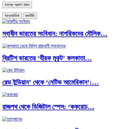
আন্তর্জাতিক
রাজনীতি
স্বাধীন ভারতের সংবিধান: নাগরিকদের মৌলিক…
ব্রিটিশ ভারতের ‘হীরক মুকুট’ কলকাতা…
রেড ইন্ডিয়ান’ থেকে ‘নেটিভ আমেরিকান’:…
রাজপথ থেকে ডিজিটাল স্পেস: ‘ককরোচ…