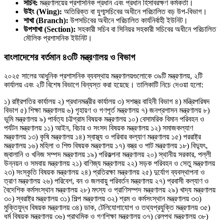
সচিব:
মন্ত্রণালয়ের প্রশাসনিক প্রধান এবং প্রধান হিসাবরক্ষণ কর্মকর্তা।
উইং (Wing):
অতিরিক্ত বা যুগ্মসচিবের অধীনে পরিচালিত বড় উপ-বিভাগ।
শাখা (Branch):
উপসচিবের অধীনে পরিচালিত কার্যনির্বাহী ইউনিট।
উপশাখা (Section):
সহকারী সচিব বা সিনিয়র সহকারী সচিবের অধীনে পরিচালিত
মৌলিক প্রশাসনিক ইউনিট।
বাংলাদেশের বর্তমান ৪৩টি মন্ত্রণালয় ও বিভাগ
২০২৫ সালের আধুনিক প্রশাসনিক ব্যবস্থায় মন্ত্রণালয়গুলোকে ৩৯টি মন্ত্রণালয়, ২টি
কার্যালয় এবং ২টি বিশেষ বিভাগে বিন্যস্ত করা হয়েছে। তালিকাটি নিচে দেওয়া হলো:
১) রাষ্ট্রপতির কার্যালয় ২) প্রধানমন্ত্রীর কার্যালয় ৩) সশস্ত্র বাহিনী বিভাগ ৪) মন্ত্রিপরিষদ
বিভাগ ৫) শিক্ষা মন্ত্রণালয় ৬) গৃহায়ণ ও গণপূর্ত মন্ত্রণালয় ৭) জনপ্রশাসন মন্ত্রণালয় ৮)
ভূমি মন্ত্রণালয় ৯) পার্বত্য চট্টগ্রাম বিষয়ক মন্ত্রণালয় ১০) বেসামরিক বিমান পরিবহন ও
পর্যটন মন্ত্রণালয় ১১) আইন, বিচার ও সংসদ বিষয়ক মন্ত্রণালয় ১২) সমাজকল্যাণ
মন্ত্রণালয় ১৩) কৃষি মন্ত্রণালয় ১৪) স্বাস্থ্য ও পরিবার কল্যাণ মন্ত্রণালয় ১৫) পররাষ্ট্র
মন্ত্রণালয় ১৬) মহিলা ও শিশু বিষয়ক মন্ত্রণালয় ১৭) বস্ত্র ও পাট মন্ত্রণালয় ১৮) বিদ্যুৎ,
জ্বালানি ও খনিজ সম্পদ মন্ত্রণালয় ১৯) পরিকল্পনা মন্ত্রণালয় ২০) স্থানীয় সরকার, পল্লী
উন্নয়ন ও সমবায় মন্ত্রণালয় ২১) বাণিজ্য মন্ত্রণালয় ২২) সড়ক পরিবহন ও সেতু মন্ত্রণালয়
২৩) সংস্কৃতি বিষয়ক মন্ত্রণালয় ২৪) প্রতিরক্ষা মন্ত্রণালয় ২৫) দুর্যোগ ব্যবস্থাপনা ও
ত্রাণ মন্ত্রণালয় ২৬) পরিবেশ, বন ও জলবায়ু পরিবর্তন মন্ত্রণালয় ২৭) প্রবাসী কল্যাণ ও
বৈদেশিক কর্মসংস্থান মন্ত্রণালয় ২৮) মৎস্য ও প্রাণিসম্পদ মন্ত্রণালয় ২৯) খাদ্য মন্ত্রণালয়
৩০) স্বরাষ্ট্র মন্ত্রণালয় ৩১) শিল্প মন্ত্রণালয় ৩২) শ্রম ও কর্মসংস্থান মন্ত্রণালয় ৩৩)
মুক্তিযুদ্ধ বিষয়ক মন্ত্রণালয় ৩৪) ডাক, টেলিযোগাযোগ ও তথ্যপ্রযুক্তি মন্ত্রণালয় ৩৫)
ধর্ম বিষয়ক মন্ত্রণালয় ৩৬) প্রাথমিক ও গণশিক্ষা মন্ত্রণালয় ৩৭) রেলপথ মন্ত্রণালয় ৩৮)