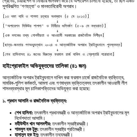
গ্রেনেড, টিয়ারশেল ও নির্বিচার গুলিবর্ষণ করে যে অপারেশন চালানো হয়েছে, তা ছিল একটি
সুপরিকল্পিত ‘গণহত্যা’ ও মানবতাবিরোধী অপরাধ।
দক্ষিণ এশিয়ায় ‘জেন-জি’ বিপ্লব: বাংলাদেশ,…
[১৩ দফা দাবি ও শাপলা চত্বরে অবস্থান (৫ মে ২০১৩)] 

                      ↓

['অপারেশন সিকিউর শাপলা' ও নির্বিচার গুলিবর্ষণ (৫-৬ মে মধ্যরাত)]

                      ↓

[এক দশকের তথ্য গোপনীয়তা ও আওয়ামী সরকারের রাজনৈতিক নিপীড়ন]

                      ↓

বিশেষ ইন-ডেপ্থ রিপোর্ট: ক্রীড়া উৎসবে…
[ছাত্র-জনতার গণঅভ্যুত্থান ২০২৪ ও আন্তর্জাতিক অপরাধ ট্রাইব্যুনালে পুনস্তদন্ত]

                      ↓

হাইপ্রোফাইল অভিযুক্তদের তালিকা (৪১ জন)
জিপিএ-৫-এর বন্যা, প্রকৌশলীদের বিসিএস-প্রেম এবং…
আন্তর্জাতিক অপরাধ ট্রাইব্যুনালে দাখিল করা ফরমাল চার্জে রাজনৈতিক ব্যক্তিত্ব,
সামরিক-পুলিশ কর্মকর্তা, আমলা এবং গণমাধ্যম ব্যক্তিত্বসহ তৎকালীন আওয়ামী লীগ
শাসনব্যবস্থার মূল চালিকাশক্তিদের অভিযুক্ত করা হয়েছে:
ভারত মহাসাগরের অশ্রু: শ্রীলঙ্কার ২৬…
১. প্রধান আসামি ও রাজনৈতিক ব্যক্তিত্ব:
শেখ হাসিনা:
তৎকালীন প্রধানমন্ত্রী ও আন্তর্জাতিক অপরাধ ট্রাইব্যুনালের মূল
নির্দেশদাতা আসামি।
মহীউদ্দীন খান আলমগীর:
তৎকালীন স্বরাষ্ট্রমন্ত্রী।
শামসুল হক টুকু:
তৎকালীন স্বরাষ্ট্র প্রতিমন্ত্রী।
হাসানুল হক ইনু:
তৎকালীন তথ্যমন্ত্রী।