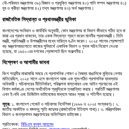
নৌ-পরিবহন মন্ত্রণালয় ৩৯) বিজ্ঞান ও প্রযুক্তি মন্ত্রণালয় ৪০) পানি সম্পদ মন্ত্রণালয় ৪১)
যুব ও ক্রীড়া মন্ত্রণালয় ৪২) তথ্য মন্ত্রণালয় ৪৩) অর্থ মন্ত্রণালয়।
রাজনৈতিক সিদ্ধান্ত ও প্রধানমন্ত্রীর ভূমিকা
বাংলাদেশের সংবিধান ও কার্যবিধি অনুযায়ী, কোন মন্ত্রণালয় বা বিভাগ কীভাবে গঠিত হবে বা
কারা এর প্রধান থাকবেন, তার একক সিদ্ধান্ত গ্রহণ করেন মাননীয় প্রধানমন্ত্রী। তিনি
মন্ত্রী, প্রতিমন্ত্রী ও উপমন্ত্রীদের মধ্যে দায়িত্ব বণ্টন করেন। ২০২৫ সালের প্রেক্ষাপটে
বড় মন্ত্রণালয়গুলোতে কাজের সুবিধার্থে একাধিক বিভাগ ও পৃথক সচিব নিয়োগ দেওয়া
হয়েছে, যা ১৯৫০-এর দশকের প্রেক্ষাপটে ছিল অকল্পনীয়।
বিশ্লেষণ ও আগামীর ভাবনা
বিংশ শতাব্দীর মাঝামাঝি সময়ে যে প্রশাসনিক শোষণ ও বৈষম্য বাঙালিকে মুক্তির নেশায়
মাতিয়েছিল, ২০২৫ সালে এসে বাংলাদেশ আজ এক সুসংগঠিত প্রশাসনিক ব্যবস্থার
অধিকারী। সচিবালয়ের নীতিনির্ধারণ, পরিকল্পনা বাস্তবায়ন এবং আইন প্রণয়নের এই
বিশাল কর্মকাণ্ড দেশের অর্থনৈতিক প্রবৃদ্ধিকে ত্বরান্বিত করছে। প্রতিটি মন্ত্রণালয়
এখন ই-নথি এবং ডিজিটাল ডাটাবেজের মাধ্যমে আরও স্বচ্ছ ও গতিশীল হয়েছে।
সূত্র:
১. বাংলাদেশ গেজেট ও সচিবালয় নির্দেশিকা (১৯৯৬ ও ২০২৫ সংস্করণ)। ২.
জাতীয় আর্কাইভ ও বঙ্গবন্ধু স্মৃতি জাদুঘর (রাজনৈতিক ইতিহাস শাখা)। ৩. মন্ত্রিপরিষদ
বিভাগ ও জনপ্রশাসন মন্ত্রণালয়ের অফিশিয়াল ডাটাবেজ।
প্রতিবেদক:
বিডিএস বুলবুল আহমেদ