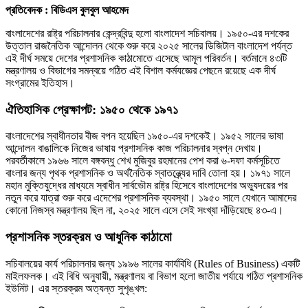
প্রতিবেদক : বিডিএস বুলবুল আহমেদ
বাংলাদেশের রাষ্ট্র পরিচালনার কেন্দ্রবিন্দু হলো বাংলাদেশ সচিবালয়। ১৯৫০-এর দশকের
উত্তাল রাজনৈতিক আন্দোলন থেকে শুরু করে ২০২৫ সালের ডিজিটাল বাংলাদেশ পর্যন্ত
এই দীর্ঘ সময়ে দেশের প্রশাসনিক কাঠামোতে এসেছে আমূল পরিবর্তন। বর্তমানে ৪৩টি
মন্ত্রণালয় ও বিভাগের সমন্বয়ে গঠিত এই বিশাল কর্মযজ্ঞের পেছনে রয়েছে এক দীর্ঘ
সংগ্রামের ইতিহাস।
ঐতিহাসিক প্রেক্ষাপট: ১৯৫০ থেকে ১৯৭১
বাংলাদেশের স্বাধীনতার বীজ বপন হয়েছিল ১৯৫০-এর দশকেই। ১৯৫২ সালের ভাষা
আন্দোলন বাঙালিকে নিজের ভাষায় প্রশাসনিক কাজ পরিচালনার স্বপ্ন দেখায়।
পরবর্তীকালে ১৯৬৬ সালে বঙ্গবন্ধু শেখ মুজিবুর রহমানের পেশ করা ৬-দফা কর্মসূচিতে
বাংলার জন্য পৃথক প্রশাসনিক ও অর্থনৈতিক স্বাতন্ত্র্যের দাবি তোলা হয়। ১৯৭১ সালে
মহান মুক্তিযুদ্ধের মাধ্যমে স্বাধীন সার্বভৌম রাষ্ট্র হিসেবে বাংলাদেশের অভ্যুদয়ের পর
নতুন করে যাত্রা শুরু করে এদেশের প্রশাসনিক ব্যবস্থা। ১৯৫০ সালে যেখানে আমাদের
কোনো নিজস্ব মন্ত্রণালয় ছিল না, ২০২৫ সালে এসে সেই সংখ্যা দাঁড়িয়েছে ৪৩-এ।
প্রশাসনিক স্তরক্রম ও আধুনিক কাঠামো
সচিবালয়ের কার্য পরিচালনার জন্য ১৯৯৬ সালের কার্যবিধি (Rules of Business) একটি
মাইলফলক। এই বিধি অনুযায়ী, মন্ত্রণালয় বা বিভাগ হলো জাতীয় পর্যায়ে গঠিত প্রশাসনিক
ইউনিট। এর স্তরক্রম অত্যন্ত সুশৃঙ্খল: