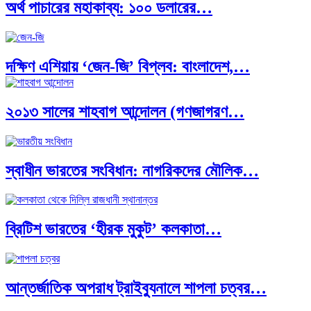
অর্থ পাচারের মহাকাব্য: ১০০ ডলারের…
দক্ষিণ এশিয়ায় ‘জেন-জি’ বিপ্লব: বাংলাদেশ,…
২০১৩ সালের শাহবাগ আন্দোলন (গণজাগরণ…
বিশেষ ইন-ডেপ্থ রিপোর্ট: ক্রীড়া উৎসবে…
স্বাধীন ভারতের সংবিধান: নাগরিকদের মৌলিক…
ভারত মহাসাগরের অশ্রু: শ্রীলঙ্কার ২৬…
ব্রিটিশ ভারতের ‘হীরক মুকুট’ কলকাতা…
ক্রূরতা ও ধ্বংসের মহাকাব্য: পৃথিবীর…
আন্তর্জাতিক অপরাধ ট্রাইব্যুনালে শাপলা চত্বর…
ব্রাজিল ও আর্জেন্টিনার কালো অধ্যায়:…