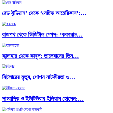
রেড ইন্ডিয়ান’ থেকে ‘নেটিভ আমেরিকান’:…
পূর্ব ইউরোপ বনাম তুরস্ক: শত…
রাজপথ থেকে ডিজিটাল স্পেস: ‘ককরোচ…
পৃথিবীতে বর্তমানে মোট দেশের সংখ্যা…
কান্দাহার থেকে কাবুল: তালেবানের তিন…
এশিয়ান সেঞ্চুরির দ্বৈরথ: চীন-ভারতের বৈশ্বিক…
হিটলারের মৃত্যু, গোপন নাটকীয়তা ও…
পাকিস্তান, চীন ও বাংলাদেশ: তিন…
সাংবাদিক ও ইউটিউবার ইলিয়াস হোসেন:…
আমেরিকা সারা দুনিয়ায় গণতন্ত্রের গান…