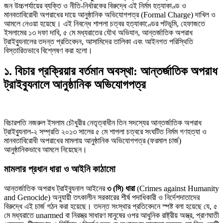
জন উচ্চপর্যায়ের ব্যক্তি ও নীতি-নির্ধারকের বিরুদ্ধে এই নির্মম হত্যাকাণ্ড ও
মানবতাবিরোধী অপরাধের দায়ে আনুষ্ঠানিক অভিযোগপত্র (Formal Charge) দাখিল ও
আমলে নেওয়া হয়েছে। এই নিবন্ধে শাপলা চত্বর হত্যাকাণ্ডের পটভূমি, হেফাজতে
ইসলামের ১৩ দফা দাবি, ৫ মে মধ্যরাতের যৌথ অভিযান, আন্তর্জাতিক অপরাধ
ট্রাইব্যুনালের তদন্ত প্রতিবেদন, আসামিদের তালিকা এবং আইনগত পরিস্থিতি
বিস্তারিতভাবে বিশ্লেষণ করা হলো।
প্রথাগত মেধা, স্ট্র্যাটেজিক গভর্নেন্স ও…
১. বিচার প্রক্রিয়ার বর্তমান অবস্থা: আন্তর্জাতিক অপরাধ
ট্রাইব্যুনালে আনুষ্ঠানিক অভিযোগপত্র
পদ্মা সেতু ও রেল সংযোগ…
বিচারপতি নজরুল ইসলাম চৌধুরীর নেতৃত্বাধীন তিন সদস্যের আন্তর্জাতিক অপরাধ
ট্রাইব্যুনাল-২ সম্প্রতি ২০১৩ সালের ৫ মে শাপলা চত্বরে সংঘটিত নির্মম গণহত্যা ও
মানবতাবিরোধী অপরাধের মামলায় আনুষ্ঠানিক অভিযোগপত্র (ফরমাল চার্জ)
আনুষ্ঠানিকভাবে আমলে নিয়েছেন।
বৈশ্বিক অর্থব্যবস্থা, আইএমএফ-বিশ্বব্যাংক, ইসলামী
ব্যাংকিং…
মামলার প্রধান ধারা ও আইনি কাঠামো
আন্তর্জাতিক অপরাধ ট্রাইব্যুনাল আইনের
৩ (সি) ধারা
(Crimes against Humanity
and Genocide) অনুযায়ী তৎকালীন সরকারের শীর্ষ পদাধিকারী ও নির্দেশদাতাদের
বিরুদ্ধে এই চার্জ গঠন করা হয়েছে। তদন্ত সংস্থার প্রতিবেদনে স্পষ্ট বলা হয়েছে যে, ৫
অর্থ পাচারের মহাকাব্য: ১০০ ডলারের…
মে মধ্যরাতে unarmed বা নিরস্ত্র সাধারণ মানুষের ওপর আধুনিক রাষ্ট্রীয় অস্ত্র, প্রাণঘাতী