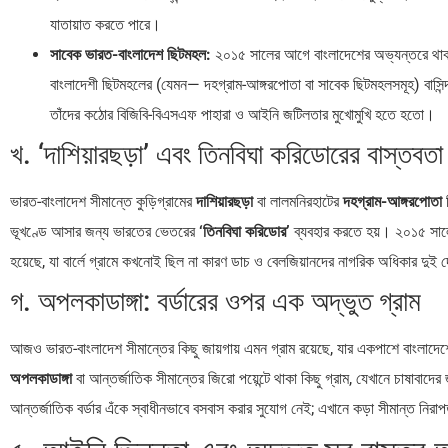
যাতায়াত করতে পারে।
সাবেক ভারত-বাংলাদেশ ছিটমহল:
২০১৫ সালের আগে বাংলাদেশের অভ্যন্তরে থাকা
বাংলাদেশী ছিটমহলের (যেমন— দহগ্রাম-আঙ্গরপোতা বা সাবেক ছিটমহলসমূহ) বাসিন
তাঁদের কঠোর বিজিবি-বিএসএফ পাহারা ও আইনি জটিলতার মুখোমুখি হতে হতো।
খ. ‘দাশিয়ারছড়া’ এবং তিনবিঘা করিডোরের বাস্তবতা
ভারত-বাংলাদেশ সীমান্তে কুড়িগ্রামের
দাশিয়ারছড়া
বা লালমনিরহাটের
দহগ্রাম-আঙ্গরপোতা
ছ
ভূখণ্ডে আসার জন্য ভারতের ভেতরের
‘তিনবিঘা করিডোর’
ব্যবহার করতে হয়। ২০১৫ সালের
হয়েছে, যা বার্লে গ্রামে কখনোই ছিল না কারণ ডাচ ও বেলজিয়ানদের নাগরিক অধিকার দুই 
গ. অপলকাডাঙ্গা: বর্ডারের ওপর এক অদ্ভুত গ্রাম
আজও ভারত-বাংলাদেশ সীমান্তের কিছু জায়গায় এমন গ্রাম রয়েছে, যার একপাশে বাংলাদেশ
অপলকাডাঙ্গা
বা আন্তর্জাতিক সীমান্তের জিরো পয়েন্টে থাকা কিছু গ্রাম, যেখানে চাষাব
আন্তর্জাতিক বর্ডার এঁকে স্বাধীনভাবে বসবাস করার সুযোগ নেই; এখানে কড়া সীমান্ত নি