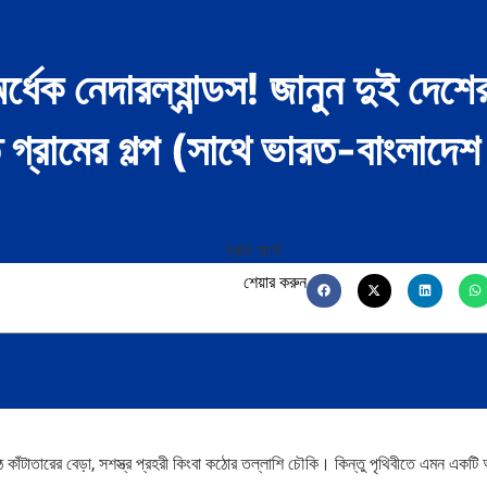
্ধেক নেদারল্যান্ডস! জানুন দুই দেশের
 গ্রামের গল্প (সাথে ভারত-বাংলাদেশ
শেয়ার করুন
ঁটাতারের বেড়া, সশস্ত্র প্রহরী কিংবা কঠোর তল্লাশি চৌকি। কিন্তু পৃথিবীতে এমন একটি 