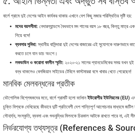
৫. আইনি ভিন্নতা এবং অদ্ভুত সব বাস্তব অ
বার্লে গ্রামে দুই দেশের আইন কার্যকর থাকায় এখানে বেশ কিছু মজার পরিস্থিতির সৃষ্টি হয়:
মদের বয়সসীমা:
নেদারল্যান্ডসে বৈধভাবে মদ পানের বয়স ১৮ বছর, কিন্তু মাত্র এ
গিয়ে বসে!
ব্যবসার সুবিধা:
স্থানীয় বাসিন্দারা দুই দেশের বাজারের এই সুযোগকে দারুণভাবে 
করতে চলে যান ডাচ অংশে।
লকডাউন ও করোনা কালীন স্মৃতি:
২০২০-২১ সালের প্যানডেমিকের সময় যখন দুই 
বন্ধ থাকলেও বেলজিয়ান সাইডের টেবিলে কাস্টমাররা বসে খাবার খেতে পেরেছেন!
মানবিক মেলবন্ধনের প্রতীক
ভৌগোলিক বিশ্লেষকদের মতে, বার্লে গ্রামটি হলো বর্তমান
ইউরোপীয় ইউনিয়নের (EU)
এবং
চুক্তি বিশ্বকে দেখিয়েছে কীভাবে দুটি প্রতিবেশী দেশ শান্তিপূর্ণ আলোচনার মাধ্যমে জটি
সৌহার্দ্য, সংস্কৃতি, ব্যবসা এবং শুভবুদ্ধির মিলনকে চিরকাল আটকে রাখতে পারে না, এই স
নির্ভরযোগ্য তথ্যসূত্র (References & Sou