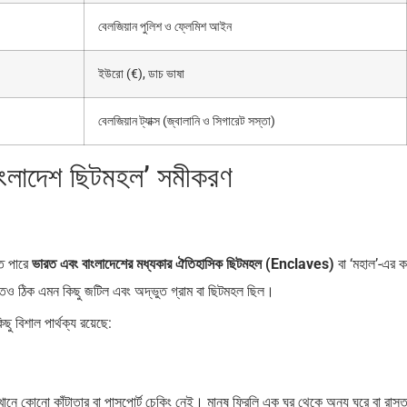
বেলজিয়ান পুলিশ ও ফ্লেমিশ আইন
ইউরো (€), ডাচ ভাষা
বেলজিয়ান ট্যাক্স (জ্বালানি ও সিগারেট সস্তা)
বাংলাদেশ ছিটমহল’ সমীকরণ
তে পারে
ভারত এবং বাংলাদেশের মধ্যকার ঐতিহাসিক ছিটমহল (Enclaves)
বা ‘মহাল’-এর 
নাতেও ঠিক এমন কিছু জটিল এবং অদ্ভুত গ্রাম বা ছিটমহল ছিল।
ু বিশাল পার্থক্য রয়েছে:
খানে কোনো কাঁটাতার বা পাসপোর্ট চেকিং নেই। মানুষ ফ্রিলি এক ঘর থেকে অন্য ঘরে বা রাস্ত