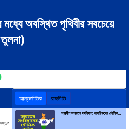
 মধ্যে অবস্থিত পৃথিবীর সবচেয়ে
 তুলনা)
আন্তর্জাতিক
রাজনীতি
স্বাধীন ভারতের সংবিধান: নাগরিকদের মৌলিক…
অদ্ভুত