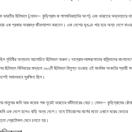
 ভারতীয় ছিটমহল (যেমন— কুড়িগ্রাম বা লালমনিরহাটের অংশ) এবং ভারতের অভ্যন্তরে থা
্দারা এক প্রকার অবরুদ্ধ জীবনযাপন করতেন। এক দেশের ভূখণ্ড পার হয়ে অন্য দেশে যাওয়
িল পৃথিবীর অন্যতম আলোচিত ছিটমহল অঞ্চল। দহগ্রাম-আঙ্গরপোতার বাসিন্দাদের বাংলাদেশ
 ছিটমহল বিনিময়ের মাধ্যমে ১৬২টি ছিটমহল বিলুপ্ত হওয়ায় এই মানবিক সংকটের স্থায়ী স
দেশেই সমানভাবে সুরক্ষিত ছিল।
ের মানুষের জমি আর কয়েক গজ দূরেই ভারতের কাঁটাতারের বেড়া। যেমন— কুড়িগ্রামের রৌমা
াদের জমি এক দেশে হলেও বাড়ি অন্য দেশে। তবে ইউরোপের বার্লের মতো এখানে ঘরের ভেতরে
রাপত্তা প্রোটোকল মেনে চলতে হয়।