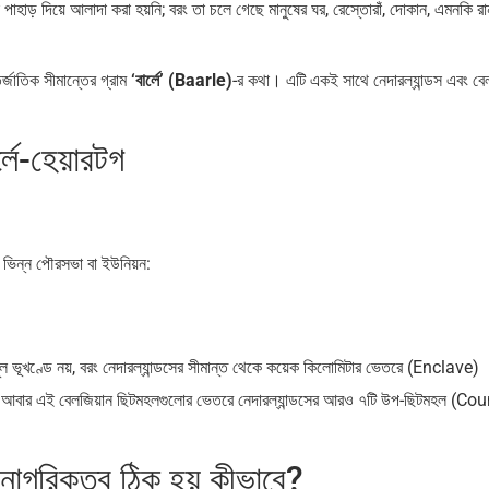
হাড় দিয়ে আলাদা করা হয়নি; বরং তা চলে গেছে মানুষের ঘর, রেস্তোরাঁ, দোকান, এমনকি রা
্জাতিক সীমান্তের গ্রাম
‘বার্লে’ (Baarle)
-র কথা। এটি একই সাথে নেদারল্যান্ডস এবং বে
্লে-হেয়ারটগ
 ভিন্ন পৌরসভা বা ইউনিয়ন:
ল ভূখণ্ডে নয়, বরং নেদারল্যান্ডসের সীমান্ত থেকে কয়েক কিলোমিটার ভেতরে (Enclave)
। আবার এই বেলজিয়ান ছিটমহলগুলোর ভেতরে নেদারল্যান্ডসের আরও ৭টি উপ-ছিটমহল (Cou
 নাগরিকত্ব ঠিক হয় কীভাবে?