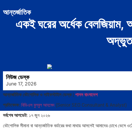
আন্তর্জাতিক
একই ঘরের অর্ধেক বেলজিয়াম, অর
অদ্ভুত
নিউজ ডেস্ক
June 17, 2026
আন্তর্জাতিক ভৌগোলিক ও লাইফস্টাইল ডেস্ক |
পালস বাংলাদেশ
প্রতিবেদক:
বিডিএস বুলবুল আহমেদ
(Senior SEO Consultant & Analyst)
সর্বশেষ আপডেট:
১৭ জুন ২০২৬
ভৌগোলিক সীমানা বা আন্তর্জাতিক বর্ডারের কথা মাথায় আসলেই আমাদের চোখে ভেসে ওঠে কা