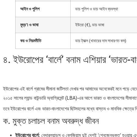
আইন ও পুলিশ
ডাচ পুলিশ ও ডাচ আইন ব্যবস্থা
মুদ্রา ও ভাষা
ইউরো (€), ডাচ ভাষা
কর ও নিয়মনীতি
ডাচ ট্যাক্স (খাবারের দাম সাধারণত কম)
৪. ইউরোপের ‘বার্লে’ বনাম এশিয়ার ‘ভারত-
ইউরোপের এই বার্লে গ্রামের সীমানা জটিলতা দেখার পর আমাদের অনেকেরই মনে পড়ে যে
২০১৫ সালের ল্যান্ড বাউন্ডারি অ্যাগ্রিমেন্ট (LBA)-এর আগে ভারত ও বাংলাদেশের সীমা
তবে ইউরোপের বার্লে এবং ভারত-বাংলাদেশের ছিটমহলের মধ্যে বাস্তব ও মানবিক ক্ষেত্রে কিছ
ক. মুক্ত চলাচল বনাম অবরুদ্ধ জীবন
ইউরোপের বার্লে:
নেদারল্যান্ডস ও বেলজিয়াম দুই দেশই ‘শেনজেনভুক্ত’ হওয়ায় এ