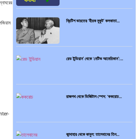
ন্নাঘরের
ব্রিটিশ ভারতের ‘হীরক মুকুট’ কলকাতা…
লজিয়াম
রেড ইন্ডিয়ান’ থেকে ‘নেটিভ আমেরিকান’:…
রাজপথ থেকে ডিজিটাল স্পেস: ‘ককরোচ…
nter-
কান্দাহার থেকে কাবুল: তালেবানের তিন…