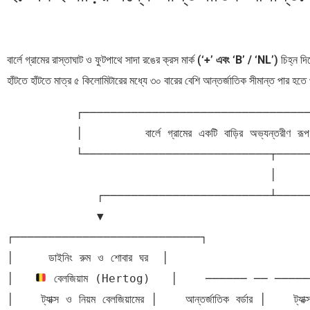
বার্লে গ্রামের রাস্তাঘাট ও ফুটপাথে সাদা রঙের ক্রস মার্ক
(‘+’ এবং ‘B’ / ‘NL’)
চিহ্ন দি
হাঁটতে হাঁটতে মাত্র ৫ কিলোমিটারের মধ্যে ৩০ বারের বেশি আন্তর্জাতিক সীমান্ত পার হত
          ┌────────────────────────────────────────────────────────┐

          │         বার্লে গ্রামের একটি বাড়ির অভ্যন্তরীণ রূপ        │

          └───────────────────────────┬────────────────────────────┘

                                      │

             ┌────────────────────────┴────────────────────────┐

             ▼                                                 ▼

┌───────────────────────────┐               
│     ডাইনিং রুম ও শোবার ঘর  │                     │  
│   
 বেলজিয়াম (Hertog)   │    ────── ── ────
│    ট্যাক্স ও নিয়ম বেলজিয়ামের │    আন্তর্জাতিক বর্ডার │    ট্যাক