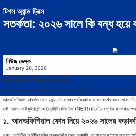
টিপস অ্যান্ড ট্রিক্স
সতর্কতা: ২০২৬ সালে কি বন্ধ হয়
নিউজ ডেস্ক
January 28, 2026
নিজস্ব প্রতিবেদক: বিডিএস বুলবুল আহমেদ
আপনি কি এখনো আনঅফিশিয়াল স্মার্টফোন ব্যবহার করছেন? তবে ২০২৬ সাল হতে পারে 
আনঅফিশিয়াল মোবাইল ফোন হ্যান্ডসেট বন্ধের প্রক্রিয়াকে আরও কঠোর করার ঘোষণা দিয়ে
এই ‘ন্যাশনাল ইকুইপমেন্ট আইডেন্টিটি রেজিস্টার’ (NEIR) সিস্টেমের পূর্ণাঙ্গ বাস্তবায়ন শু
১. আনঅফিশিয়াল ফোন নিয়ে ২০২৬ সালের কড়াক
গুগল এনালিটিক্স ও বিটিআরসির অভ্যন্তরীণ তথ্য অনুযায়ী, বাংলাদেশে বর্তমানে ব্যবহ