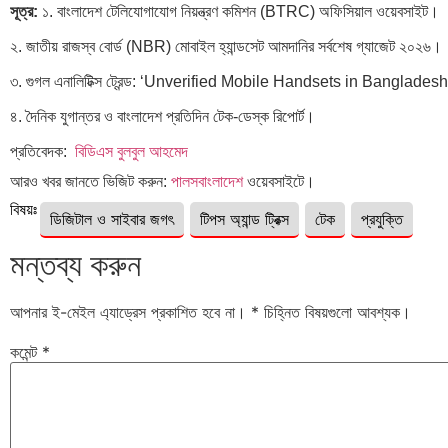
সূত্র:
১. বাংলাদেশ টেলিযোগাযোগ নিয়ন্ত্রণ কমিশন (BTRC) অফিসিয়াল ওয়েবসাইট।
২. জাতীয় রাজস্ব বোর্ড (NBR) মোবাইল হ্যান্ডসেট আমদানির সর্বশেষ গ্যাজেট ২০২৬।
৩. গুগল এনালিটিক্স ট্রেন্ড: ‘Unverified Mobile Handsets in Banglad
৪. দৈনিক যুগান্তর ও বাংলাদেশ প্রতিদিন টেক-ডেস্ক রিপোর্ট।
প্রতিবেদক:
বিডিএস বুলবুল আহমেদ
আরও খবর জানতে ভিজিট করুন:
পালসবাংলাদেশ
ওয়েবসাইটে।
বিষয়ঃ
ডিজিটাল ও সাইবার জগৎ
টিপস অ্যান্ড ট্রিক্স
টেক
প্রযুক্তি
মন্তব্য করুন
আপনার ই-মেইল এ্যাড্রেস প্রকাশিত হবে না।
*
চিহ্নিত বিষয়গুলো আবশ্যক।
কমেন্ট
*