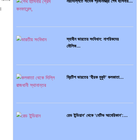
নয়াদিল্লিতে সাবেক প্রধানমন্ত্রী শেখ হাসিনার…
ে।
স্বাধীন ভারতের সংবিধান: নাগরিকদের
মৌলিক…
ব্রিটিশ ভারতের ‘হীরক মুকুট’ কলকাতা…
রেড ইন্ডিয়ান’ থেকে ‘নেটিভ আমেরিকান’:…