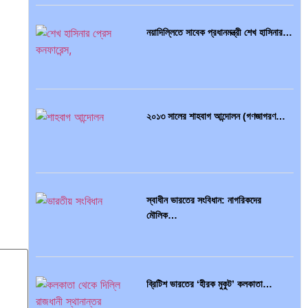
নয়াদিল্লিতে সাবেক প্রধানমন্ত্রী শেখ হাসিনার…
সব সভ্যতারই তো পতন হয়:…
২০১৩ সালের শাহবাগ আন্দোলন (গণজাগরণ…
বৈশ্বিক অর্থব্যবস্থা, আইএমএফ-বিশ্বব্যাংক,
ইসলামী ব্যাংকিং…
স্বাধীন ভারতের সংবিধান: নাগরিকদের
মৌলিক…
অর্থ পাচারের মহাকাব্য: ১০০ ডলারের…
ব্রিটিশ ভারতের ‘হীরক মুকুট’ কলকাতা…