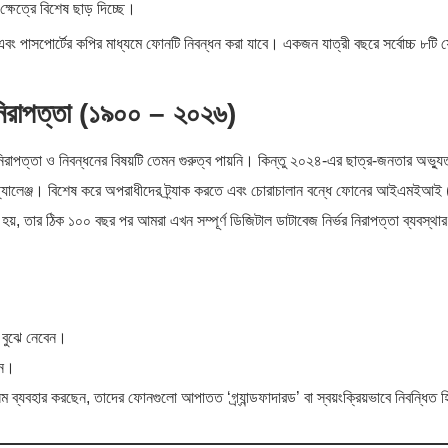
্ষেত্রে বিশেষ ছাড় দিচ্ছে।
এবং পাসপোর্টের কপির মাধ্যমে ফোনটি নিবন্ধন করা যাবে। একজন যাত্রী বছরে সর্বোচ্চ ৮টি
 নিরাপত্তা (১৯০০ – ২০২৬)
নিরাপত্তা ও নিবন্ধনের বিষয়টি তেমন গুরুত্ব পায়নি। কিন্তু ২০২৪-এর ছাত্র-জনতার অভ্যু
় চ্যালেঞ্জ। বিশেষ করে অপরাধীদের ট্র্যাক করতে এবং চোরাচালান বন্ধে ফোনের আইএমইআই
হয়, তার ঠিক ১০০ বছর পর আমরা এখন সম্পূর্ণ ডিজিটাল ডাটাবেজ নির্ভর নিরাপত্তা ব্যবস্থার
 বুঝে নেবেন।
িন।
যবহার করছেন, তাদের ফোনগুলো আপাতত ‘গ্র্যান্ডফাদারড’ বা স্বয়ংক্রিয়ভাবে নিবন্ধিত হ