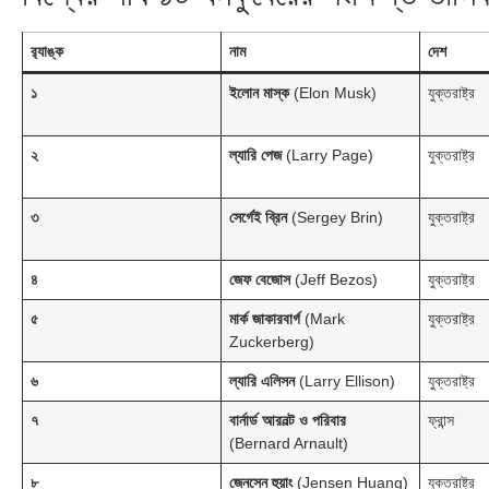
র‍্যাঙ্ক
নাম
দেশ
১
ইলোন মাস্ক
(Elon Musk)
যুক্তরাষ্ট্র
২
ল্যারি পেজ
(Larry Page)
যুক্তরাষ্ট্র
৩
সের্গেই ব্রিন
(Sergey Brin)
যুক্তরাষ্ট্র
৪
জেফ বেজোস
(Jeff Bezos)
যুক্তরাষ্ট্র
৫
মার্ক জাকারবার্গ
(Mark
যুক্তরাষ্ট্র
Zuckerberg)
৬
ল্যারি এলিসন
(Larry Ellison)
যুক্তরাষ্ট্র
৭
বার্নার্ড আরনল্ট ও পরিবার
ফ্রান্স
(Bernard Arnault)
৮
জেনসেন হুয়াং
(Jensen Huang)
যুক্তরাষ্ট্র