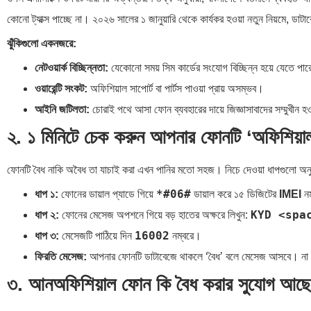
কোনো ট্যাক্স পাচ্ছে না। ২০২৬ সালের ১ জানুয়ারি থেকে কার্যকর হওয়া নতুন নিয়মে, ডা
ঝুঁকিগুলো একনজরে:
নেটওয়ার্ক বিচ্ছিন্নতা:
যেকোনো সময় সিম কার্ডের সংযোগ বিচ্ছিন্ন হয়ে যেতে পা
ওয়ারেন্টি সংকট:
অফিশিয়াল সাপোর্ট বা পার্টস পাওয়া প্রায় অসম্ভব।
আইনি জটিলতা:
চোরাই পথে আসা ফোন ব্যবহারের দায়ে জিজ্ঞাসাবাদের সম্মুখীন হও
২. ১ মিনিটে চেক করুন আপনার ফোনটি ‘অফিশিয়াল
ফোনটি বৈধ নাকি অবৈধ তা যাচাই করা এখন পানির মতো সহজ। নিচে দেওয়া ধাপগুলো অন
*#06#
ধাপ ১:
ফোনের ডায়াল প্যাডে গিয়ে
ডায়াল করে ১৫ ডিজিটের
IMEI
নম
KYD <space
ধাপ ২:
ফোনের মেসেজ অপশনে গিয়ে বড় হাতের অক্ষরে লিখুন:
16002
ধাপ ৩:
মেসেজটি পাঠিয়ে দিন
নম্বরে।
ফিরতি মেসেজ:
আপনার ফোনটি ডাটাবেজে থাকলে ‘বৈধ’ বলে মেসেজ আসবে। না
৩. আনঅফিশিয়াল ফোন কি বৈধ করার সুযোগ আছ