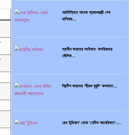
নয়াদিল্লিতে সাবেক প্রধানমন্ত্রী শেখ
সব সভ্যতারই তো পতন হয়:…
হাসিনার…
/
স্বাধীন ভারতের সংবিধান: নাগরিকদের
পরবর্তী রাষ্ট্রপতি নির্বাচন ২০২৬: আলোচনায়…
মৌলিক…
/
ব্রিটিশ ভারতের ‘হীরক মুকুট’ কলকাতা…
প্রথাগত মেধা, স্ট্র্যাটেজিক গভর্নেন্স ও…
রেড ইন্ডিয়ান’ থেকে ‘নেটিভ আমেরিকান’:…
পদ্মা সেতু ও রেল সংযোগ…