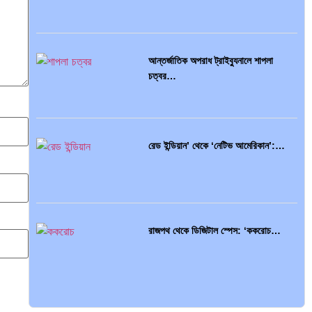
দক্ষিণ এশিয়ায় ‘জেন-জি’ বিপ্লব: বাংলাদেশ,…
আন্তর্জাতিক অপরাধ ট্রাইব্যুনালে শাপলা
চত্বর…
বিশেষ ইন-ডেপ্থ রিপোর্ট: ক্রীড়া উৎসবে…
রেড ইন্ডিয়ান’ থেকে ‘নেটিভ আমেরিকান’:…
ভারত মহাসাগরের অশ্রু: শ্রীলঙ্কার ২৬…
রাজপথ থেকে ডিজিটাল স্পেস: ‘ককরোচ…
ক্রূরতা ও ধ্বংসের মহাকাব্য: পৃথিবীর…