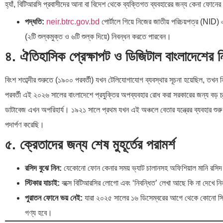
হ্যাঁ, বিটিআরসি প্রবাসীদের আনা বা বিদেশ থেকে ব্যক্তিগত ব্যবহারের জন্য কেনা ফোনের ক
পদ্ধতি:
neir.btrc.gov.bd
পোর্টালে গিয়ে নিজের জাতীয় পরিচয়পত্র (NID) 
(২টি শুল্কমুক্ত ও ৬টি শুল্ক দিয়ে) নিবন্ধন করতে পারবেন।
৪. ঐতিহাসিক প্রেক্ষাপট ও ডিজিটাল বাংলাদেশের
বিংশ শতাব্দীর শুরুতে (১৯০০ পরবর্তী) যখন টেলিযোগাযোগ ব্যবস্থার সূচনা হয়েছিল, তখন 
পরবর্তী এই ২০২৬ সালের বাংলাদেশে প্রযুক্তির অপব্যবহার রোধ করা সরকারের জন্য বড
ডাটাবেজ এখন অপরিহার্য। ১৯২১ সালে প্রথম যখন এই অঞ্চলে বেতার যন্ত্রের ব্যবহার শুরু 
পদার্পণ করেছি।
৫. ক্রেতাদের জন্য শেষ মুহূর্তের পরামর্শ
রসিদ বুঝে নিন:
যেকোনো ফোন কেনার সময় ভ্যাট চালানসহ অফিশিয়াল মানি রসিদ
স্টিকার যাচাই:
বক্সে বিটিআরসির লোগো এবং ‘নিবন্ধিত’ লেখা আছে কি না দেখে ন
পুরাতন ফোনে ভয় নেই:
যারা ২০২৫ সালের ১৬ ডিসেম্বরের আগে থেকে কোনো সিম ব্
গণ্য হবে।