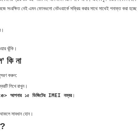
টাবেজে সংরক্ষিত নেই এমন ফোনগুলো নেটওয়ার্কে সক্রিয় করার সাথে সাথেই শনাক্ত করা হচ্ছ
রে।
য়ার ঝুঁকি।
’ কি না
ুসরণ করুন:
্বরটি লিখে রাখুন।
> আপনার ১৫ ডিজিটের IMEI নম্বর
।
 থাকলে সাবধান হোন।
ে?