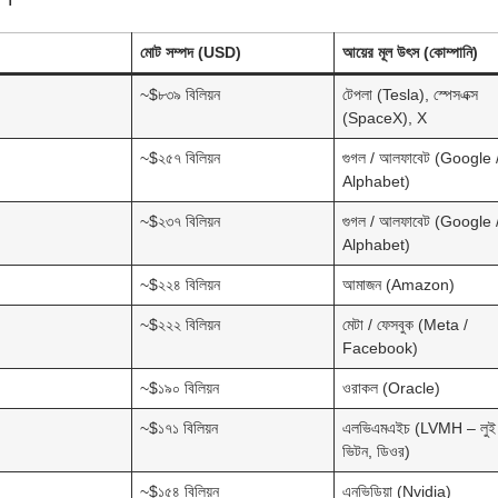
মোট সম্পদ (USD)
আয়ের মূল উৎস (কোম্পানি)
~$৮৩৯ বিলিয়ন
টেপলা (Tesla), স্পেসএক্স
(SpaceX), X
~$২৫৭ বিলিয়ন
গুগল / আলফাবেট (Google 
Alphabet)
~$২৩৭ বিলিয়ন
গুগল / আলফাবেট (Google 
Alphabet)
~$২২৪ বিলিয়ন
আমাজন (Amazon)
~$২২২ বিলিয়ন
মেটা / ফেসবুক (Meta /
Facebook)
~$১৯০ বিলিয়ন
ওরাকল (Oracle)
~$১৭১ বিলিয়ন
এলভিএমএইচ (LVMH – লুই
ভিটন, ডিওর)
~$১৫৪ বিলিয়ন
এনভিডিয়া (Nvidia)