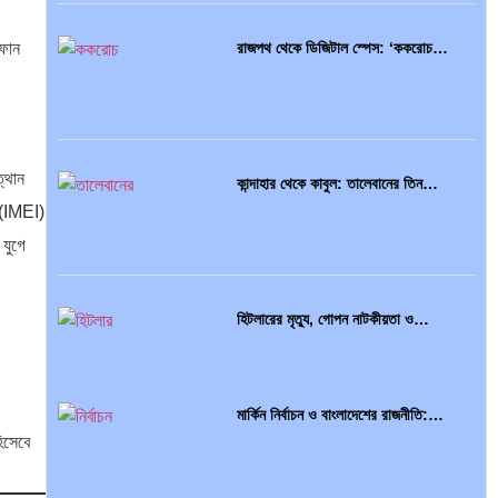
 ফোন
রাজপথ থেকে ডিজিটাল স্পেস: ‘ককরোচ…
ত্থান
কান্দাহার থেকে কাবুল: তালেবানের তিন…
 (IMEI)
 যুগে
হিটলারের মৃত্যু, গোপন নাটকীয়তা ও…
মার্কিন নির্বাচন ও বাংলাদেশের রাজনীতি:…
িসেবে
আন্তর্জাতিক প্রতিবেদন: এশিয়া মহাদেশের
৪৯টি…