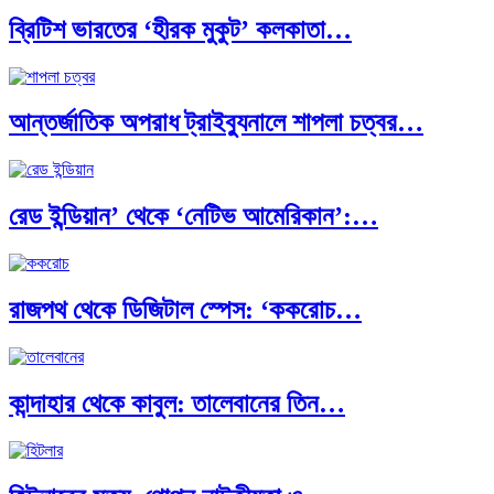
ব্রিটিশ ভারতের ‘হীরক মুকুট’ কলকাতা…
ভারত মহাসাগরের অশ্রু: শ্রীলঙ্কার ২৬…
আন্তর্জাতিক অপরাধ ট্রাইব্যুনালে শাপলা চত্বর…
ক্রূরতা ও ধ্বংসের মহাকাব্য: পৃথিবীর…
রেড ইন্ডিয়ান’ থেকে ‘নেটিভ আমেরিকান’:…
ব্রাজিল ও আর্জেন্টিনার কালো অধ্যায়:…
রাজপথ থেকে ডিজিটাল স্পেস: ‘ককরোচ…
পূর্ব ইউরোপ বনাম তুরস্ক: শত…
কান্দাহার থেকে কাবুল: তালেবানের তিন…
পৃথিবীতে বর্তমানে মোট দেশের সংখ্যা…