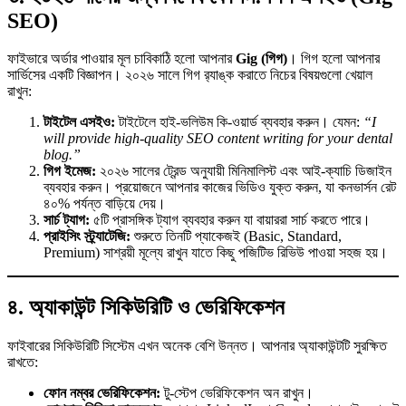
SEO)
ফাইভারে অর্ডার পাওয়ার মূল চাবিকাঠি হলো আপনার
Gig (গিগ)
। গিগ হলো আপনার
সার্ভিসের একটি বিজ্ঞাপন। ২০২৬ সালে গিগ র‍্যাঙ্ক করাতে নিচের বিষয়গুলো খেয়াল
রাখুন:
টাইটেল এসইও:
টাইটেলে হাই-ভলিউম কি-ওয়ার্ড ব্যবহার করুন। যেমন:
“I
will provide high-quality SEO content writing for your dental
blog.”
গিগ ইমেজ:
২০২৬ সালের ট্রেন্ড অনুযায়ী মিনিমালিস্ট এবং আই-ক্যাচি ডিজাইন
ব্যবহার করুন। প্রয়োজনে আপনার কাজের ভিডিও যুক্ত করুন, যা কনভার্সন রেট
৪০% পর্যন্ত বাড়িয়ে দেয়।
সার্চ ট্যাগ:
৫টি প্রাসঙ্গিক ট্যাগ ব্যবহার করুন যা বায়াররা সার্চ করতে পারে।
প্রাইসিং স্ট্র্যাটেজি:
শুরুতে তিনটি প্যাকেজই (Basic, Standard,
Premium) সাশ্রয়ী মূল্যে রাখুন যাতে কিছু পজিটিভ রিভিউ পাওয়া সহজ হয়।
৪. অ্যাকাউন্ট সিকিউরিটি ও ভেরিফিকেশন
ফাইবারের সিকিউরিটি সিস্টেম এখন অনেক বেশি উন্নত। আপনার অ্যাকাউন্টটি সুরক্ষিত
রাখতে:
ফোন নম্বর ভেরিফিকেশন:
টু-স্টেপ ভেরিফিকেশন অন রাখুন।