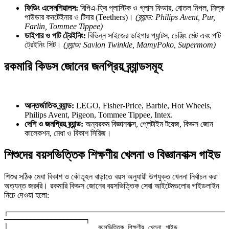
ফিডিং এসেনশিয়ালস:
বিপিএ-ফ্রি প্লাস্টিক ও গ্লাস ফিডার, বোতল নিপল, মিল্ক
পাউডার কনটেইনার ও টিদার (Teethers)।
(ব্র্যান্ড: Philips Avent, Pur,
Farlin, Tommee Tippee)
ডাইপার ও পটি ট্রেইনিং:
বিভিন্ন সাইজের ডাইপার প্যান্টস, চেঞ্জিং মেট এবং পটি
ট্রেইনিং সিট।
(ব্র্যান্ড: Savlon Twinkle, MamyPoko, Supermom)
রকমারি কিডস জোনের জনপ্রিয় ব্র্যান্ডসমূহ
আন্তর্জাতিক ব্র্যান্ড:
LEGO, Fisher-Price, Barbie, Hot Wheels,
Philips Avent, Pigeon, Tommee Tippee, Intex.
দেশি ও জনপ্রিয় ব্র্যান্ড:
অন্যরকম বিজ্ঞানবাক্স, প্লেটাইম টয়েজ, কিডস জোন
কালেকশন, মেধা ও বিকাশ সিরিজ।
শিশুদের বয়সভিত্তিক শিক্ষণীয় খেলনা ও বিজ্ঞানবাক্স গাইড
শিশুর সঠিক মেধা বিকাশ ও কৌতূহল বাড়াতে বয়স অনুযায়ী উপযুক্ত খেলনা নির্বাচন করা
অত্যন্ত জরুরি। রকমারি কিডস জোনের বয়সভিত্তিক সেরা আইটেমগুলোর গাইডলাইন
নিচে দেওয়া হলো:
┌─────────────────────────────────────────────────────
────────────────────┐

│                      বয়সভিত্তিক শিক্ষণীয় খেলনা গাইড                      