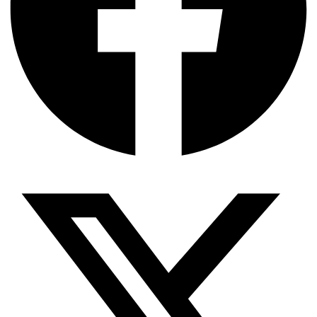
জিপিএ-৫-এর বন্যা, প্রকৌশলীদের বিসিএস-প্রেম এবং…
ভারত মহাসাগরের অশ্রু: শ্রীলঙ্কার ২৬…
ক্রূরতা ও ধ্বংসের মহাকাব্য: পৃথিবীর…