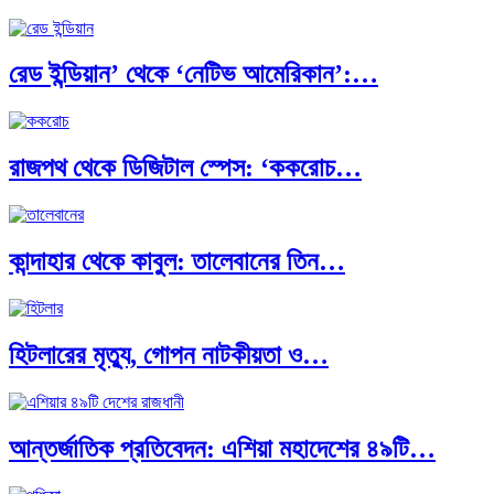
রেড ইন্ডিয়ান’ থেকে ‘নেটিভ আমেরিকান’:…
রাজপথ থেকে ডিজিটাল স্পেস: ‘ককরোচ…
কান্দাহার থেকে কাবুল: তালেবানের তিন…
হিটলারের মৃত্যু, গোপন নাটকীয়তা ও…
আন্তর্জাতিক প্রতিবেদন: এশিয়া মহাদেশের ৪৯টি…