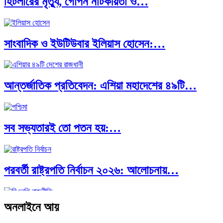
হিটলারের মৃত্যু, গোপন নাটকীয়তা ও…
এশিয়ান সেঞ্চুরির দ্বৈরথ: চীন-ভারতের বৈশ্বিক…
সাংবাদিক ও ইউটিউবার ইলিয়াস হোসেন:…
পাকিস্তান, চীন ও বাংলাদেশ: তিন…
আন্তর্জাতিক প্রতিবেদন: এশিয়া মহাদেশের ৪৯টি…
আমেরিকা সারা দুনিয়ায় গণতন্ত্রের গান…
সব সভ্যতারই তো পতন হয়:…
পরবর্তী রাষ্ট্রপতি নির্বাচন ২০২৬: আলোচনায়…
অনলাইনে আয়
প্রথাগত মেধা, স্ট্র্যাটেজিক গভর্নেন্স ও…