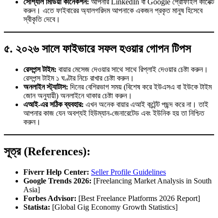
সোশ্যাল মিডিয়া কানেকশন:
আপনার LinkedIn বা Google প্রোফাইল কানেক্ট
করুন। এতে ফাইবারের অ্যালগরিদম আপনাকে একজন প্রকৃত মানুষ হিসেবে
স্বীকৃতি দেবে।
৫. ২০২৬ সালে ফাইভারে সফল হওয়ার গোপন টিপস
রেসপন্স টাইম:
বায়ার মেসেজ দেওয়ার সাথে সাথে রিপ্লাই দেওয়ার চেষ্টা করুন।
রেসপন্স টাইম ১ ঘণ্টার নিচে রাখার চেষ্টা করুন।
অনলাইন স্ট্যাটাস:
দিনের বেশিরভাগ সময় (বিশেষ করে ইউএসএ বা ইউকে টাইম
জোন অনুযায়ী) অনলাইনে থাকার চেষ্টা করুন।
এআই-এর সঠিক ব্যবহার:
এখন অনেক বায়ার এআই কন্টেন্ট পছন্দ করে না। তাই
আপনার কাজ যেন অবশ্যই হিউম্যান-জেনারেটেড এবং ইউনিক হয় তা নিশ্চিত
করুন।
সূত্র (References):
Fiverr Help Center:
Seller Profile Guidelines
Google Trends 2026:
[Freelancing Market Analysis in South
Asia]
Forbes Advisor:
[Best Freelance Platforms 2026 Report]
Statista:
[Global Gig Economy Growth Statistics]