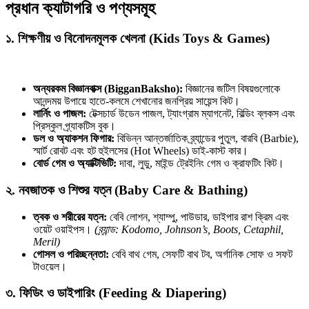
প্রধান ক্যাটাগরি ও পণ্যসমূহ
১. শিক্ষণীয় ও বিনোদনমূলক খেলনা (Kids Toys & Games)
অন্যরকম বিজ্ঞানবাক্স (BigganBaksho):
বিজ্ঞানের জটিল বিষয়গুলোকে
আনন্দময় উপায়ে হাতে-কলমে শেখানোর জনপ্রিয় সায়েন্স কিট।
লার্নিং ও পাজল:
টেক্সচার্ড উডেন পাজল, ট্যাংগ্রাম ম্যাগনেট, বিল্ডিং ব্লকস এবং
প্রিস্কুল প্র্যাকটিস বুক।
ডল ও অ্যাকশন ফিগার:
বিভিন্ন আন্তর্জাতিক ব্র্যান্ডের পুতুল, বারবি (Barbie),
স্মার্ট রোবট এবং হট হুইলসের (Hot Wheels) ডাই-কাস্ট কার।
বোর্ড গেম ও অ্যাক্টিভিটি:
দাবা, লুডু, মাইন্ড ট্রেইনিং গেম ও ক্রাফটিং কিট।
২. নবজাতক ও শিশুর যত্ন (Baby Care & Bathing)
ত্বক ও শরীরের যত্ন:
বেবি লোশন, শ্যাম্পু, পাউডার, ডাইপার রাশ ক্রিম এবং
ওয়েট ওয়াইপস।
(ব্র্যান্ড: Kodomo, Johnson’s, Boots, Cetaphil,
Meril)
গোসল ও পরিচ্ছন্নতা:
বেবি বাথ গেম, সেফটি বাথ টব, অর্গানিক সোফ ও সফট
টাওয়েল।
৩. ফিডিং ও ডাইপারিং (Feeding & Diapering)