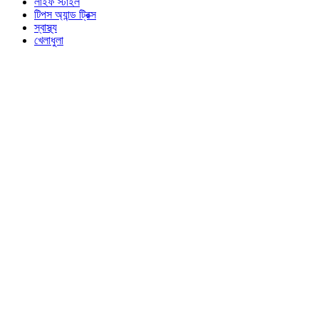
লাইফ স্টাইল
টিপস অ্যান্ড ট্রিক্স
স্বাস্থ্য
খেলাধুলা