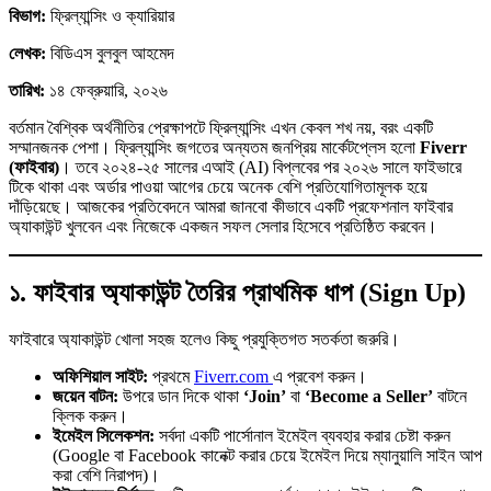
বিভাগ:
ফ্রিল্যান্সিং ও ক্যারিয়ার
লেখক:
বিডিএস বুলবুল আহমেদ
তারিখ:
১৪ ফেব্রুয়ারি, ২০২৬
বর্তমান বৈশ্বিক অর্থনীতির প্রেক্ষাপটে ফ্রিল্যান্সিং এখন কেবল শখ নয়, বরং একটি
সম্মানজনক পেশা। ফ্রিল্যান্সিং জগতের অন্যতম জনপ্রিয় মার্কেটপ্লেস হলো
Fiverr
(ফাইবার)
। তবে ২০২৪-২৫ সালের এআই (AI) বিপ্লবের পর ২০২৬ সালে ফাইভারে
টিকে থাকা এবং অর্ডার পাওয়া আগের চেয়ে অনেক বেশি প্রতিযোগিতামূলক হয়ে
দাঁড়িয়েছে। আজকের প্রতিবেদনে আমরা জানবো কীভাবে একটি প্রফেশনাল ফাইবার
অ্যাকাউন্ট খুলবেন এবং নিজেকে একজন সফল সেলার হিসেবে প্রতিষ্ঠিত করবেন।
১. ফাইবার অ্যাকাউন্ট তৈরির প্রাথমিক ধাপ (Sign Up)
ফাইবারে অ্যাকাউন্ট খোলা সহজ হলেও কিছু প্রযুক্তিগত সতর্কতা জরুরি।
অফিশিয়াল সাইট:
প্রথমে
Fiverr.com
এ প্রবেশ করুন।
জয়েন বাটন:
উপরে ডান দিকে থাকা
‘Join’
বা
‘Become a Seller’
বাটনে
ক্লিক করুন।
ইমেইল সিলেকশন:
সর্বদা একটি পার্সোনাল ইমেইল ব্যবহার করার চেষ্টা করুন
(Google বা Facebook কানেক্ট করার চেয়ে ইমেইল দিয়ে ম্যানুয়ালি সাইন আপ
করা বেশি নিরাপদ)।