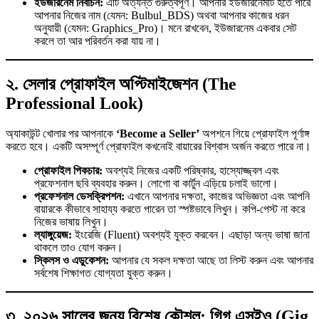
ইউজারনেম নির্বাচন:
এটি অত্যন্ত গুরুত্বপূর্ণ। আপনার ইউজারনেমটি হতে পারে
আপনার নিজের নাম (যেমন: Bulbul_BDS) অথবা আপনার কাজের ধরন
অনুযায়ী (যেমন: Graphics_Pro)। মনে রাখবেন, ইউজারনেম একবার সেট
করলে তা আর পরিবর্তন করা যায় না।
২. সেলার প্রোফাইল অপ্টিমাইজেশন (The
Professional Look)
অ্যাকাউন্ট খোলার পর আপনাকে
‘Become a Seller’
অপশনে গিয়ে প্রোফাইল পূর্ণাঙ্গ
করতে হবে। একটি অসম্পূর্ণ প্রোফাইল কখনোই বায়ারের বিশ্বাস অর্জন করতে পারে না।
প্রোফাইল পিকচার:
অবশ্যই নিজের একটি পরিষ্কার, হাস্যোজ্জ্বল এবং
প্রফেশনাল ছবি ব্যবহার করুন। লোগো বা কার্টুন এড়িয়ে চলাই ভালো।
প্রফেশনাল ডেসক্রিপশন:
এখানে আপনার দক্ষতা, কাজের অভিজ্ঞতা এবং আপনি
বায়ারকে কীভাবে সাহায্য করতে পারেন তা স্পষ্টভাবে লিখুন। কপি-পেস্ট না করে
নিজের ভাষায় লিখুন।
ল্যাঙ্গুয়েজ:
ইংরেজি (Fluent) অবশ্যই যুক্ত করবেন। এছাড়া অন্য ভাষা জানা
থাকলে তাও যোগ করুন।
স্কিলস ও এডুকেশন:
আপনার যে সকল দক্ষতা আছে তা লিস্ট করুন এবং আপনার
সর্বশেষ শিক্ষাগত যোগ্যতা যুক্ত করুন।
৩. ২০২৬ সালের জন্য বিশেষ কৌশল: গিগ এসইও (Gig