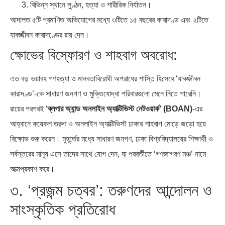
বিভিন্ন স্থানে লুণ্ঠন, হত্যা ও শারীরিক নির্যাতন।
আদালত ৫টি প্রমাণিত অভিযোগের মধ্যে ৩টিতে ১৫ বছরের কারাদণ্ড এবং ২টিতে
যাবজ্জীবন কারাদণ্ডের রায় দেন।
ক্ষোভের বিস্ফোরণ ও শাহবাগ অবরোধ:
এত বড় ভয়াবহ গণহত্যা ও মানবতাবিরোধী অপরাধের শাস্তি হিসেবে ‘যাবজ্জীবন
কারাদণ্ড’-কে সাধারণ জনগণ ও মুক্তিযোদ্ধা পরিবারগুলো মেনে নিতে পারেনি।
রায়ের পরপরই
‘ব্লগার অ্যান্ড অনলাইন অ্যাক্টিভিস্ট নেটওয়ার্ক’ (BOAN)
-এর
আহ্বানে কয়েকশ তরুণ ও অনলাইন অ্যাক্টিভিস্ট ঢাকার শাহবাগ মোড়ে জড়ো হয়ে
বিক্ষোভ শুরু করেন। মুহূর্তের মধ্যে সাধারণ জনগণ, ঢাকা বিশ্ববিদ্যালয়ের শিক্ষার্থী ও
সর্বস্তরের মানুষ এসে তাদের সাথে যোগ দেন, যা পরবর্তীতে ‘গণজাগরণ মঞ্চ’ নামে
আত্মপ্রকাশ করে।
৩. ‘প্রজন্ম চত্বর’: তরুণদের আন্দোলন ও
সাংস্কৃতিক প্রতিরোধ