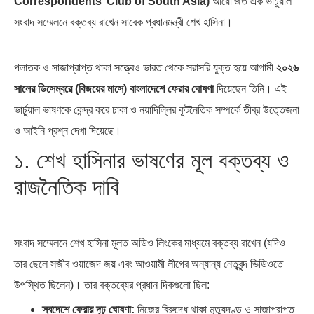
Correspondents’ Club of South Asia)
আয়োজিত এক ভার্চুয়াল
সংবাদ সম্মেলনে বক্তব্য রাখেন সাবেক প্রধানমন্ত্রী শেখ হাসিনা।
এশিয়ান সেঞ্চুরির দ্বৈরথ: চীন-ভারতের
পাকিস্তান, চীন ও বাংলাদেশ: তিন…
বৈশ্বিক…
পলাতক ও সাজাপ্রাপ্ত থাকা সত্ত্বেও ভারত থেকে সরাসরি যুক্ত হয়ে আগামী
২০২৬
সালের ডিসেম্বরে (বিজয়ের মাসে) বাংলাদেশে ফেরার ঘোষণা
দিয়েছেন তিনি। এই
ভার্চুয়াল ভাষণকে কেন্দ্র করে ঢাকা ও নয়াদিল্লির কূটনৈতিক সম্পর্কে তীব্র উত্তেজনা
ও আইনি প্রশ্ন দেখা দিয়েছে।
১. শেখ হাসিনার ভাষণের মূল বক্তব্য ও
রাজনৈতিক দাবি
সংবাদ সম্মেলনে শেখ হাসিনা মূলত অডিও লিংকের মাধ্যমে বক্তব্য রাখেন (যদিও
তার ছেলে সজীব ওয়াজেদ জয় এবং আওয়ামী লীগের অন্যান্য নেতৃবৃন্দ ভিডিওতে
উপস্থিত ছিলেন)। তার বক্তব্যের প্রধান দিকগুলো ছিল:
স্বদেশে ফেরার দৃঢ় ঘোষণা:
নিজের বিরুদ্ধে থাকা মৃত্যুদণ্ড ও সাজাপ্রাপ্ত