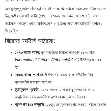
তবে মুক্তিযুদ্ধকালে পাকিস্তানি বাহিনীকে সরাসরি সহায়তা করার জন্য গঠিত হয় বেশ
কিছু দেশীয় সহযোগী বাহিনী (যেমন—রাজাকার, আল-বদর, আল-শামস)। এরা
সারাদেশে গণহত্যা, ধর্ষণ, অগ্নিসংযোগ ও লুণ্ঠনের মতো মানবতাবিরোধী অপরাধে
লিপ্ত ছিল।
বিচারের আইনি কাঠামো:
১৯৭৩ সালের আইন:
যুদ্ধাপরাধীদের বিচারের উদ্দেশ্যে ১৯৭৩ সালে
International Crimes (Tribunals) Act 1973
প্রণয়ন করা
হয়।
২০০৯ সালের সংশোধন:
দীর্ঘদিন পর ২০০৯ সালে আইনটিতে কিছু
প্রয়োজনীয় সংশোধন আনা হয়।
ট্রাইব্যুনাল প্রতিষ্ঠা:
২০১০ সালের ২৫শে মার্চ যুদ্ধাপরাধের বিচারে
আনুষ্ঠানিকভাবে আন্তর্জাতিক অপরাধ ট্রাইব্যুনাল গঠিত হয়।
প্রথম রায় (২১ জানুয়ারি ২০১৩):
ট্রাইব্যুনালের প্রথম রায়ে পলাতক আসামি