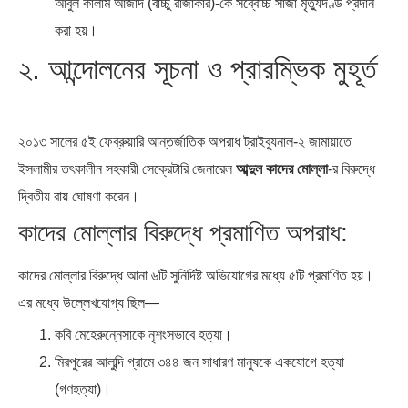
আবুল কালাম আজাদ (বাচ্চু রাজাকার)-কে সর্ব্বোচ্চ সাজা মৃত্যুদণ্ড প্রদান
করা হয়।
২. আন্দোলনের সূচনা ও প্রারম্ভিক মুহূর্ত
২০১৩ সালের ৫ই ফেব্রুয়ারি আন্তর্জাতিক অপরাধ ট্রাইব্যুনাল-২ জামায়াতে
ইসলামীর তৎকালীন সহকারী সেক্রেটারি জেনারেল
আব্দুল কাদের মোল্লা
-র বিরুদ্ধে
দ্বিতীয় রায় ঘোষণা করেন।
কাদের মোল্লার বিরুদ্ধে প্রমাণিত অপরাধ:
কাদের মোল্লার বিরুদ্ধে আনা ৬টি সুনির্দিষ্ট অভিযোগের মধ্যে ৫টি প্রমাণিত হয়।
এর মধ্যে উল্লেখযোগ্য ছিল—
কবি মেহেরুন্নেসাকে নৃশংসভাবে হত্যা।
মিরপুরের আলুব্দি গ্রামে ৩৪৪ জন সাধারণ মানুষকে একযোগে হত্যা
(গণহত্যা)।