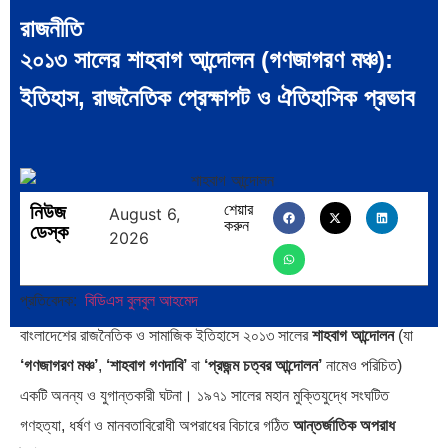
রাজনীতি
২০১৩ সালের শাহবাগ আন্দোলন (গণজাগরণ মঞ্চ):
ইতিহাস, রাজনৈতিক প্রেক্ষাপট ও ঐতিহাসিক প্রভাব
বিশেষ ইন-ডেপ্থ রিপোর্ট: ক্রীড়া
ভারত মহাসাগরের অশ্রু: শ্রীলঙ্কার
উৎসবে…
২৬…
নিউজ
শেয়ার
August 6,
করুন
ডেস্ক
2026
ক্রূরতা ও ধ্বংসের মহাকাব্য: পৃথিবীর…
ব্রাজিল ও আর্জেন্টিনার কালো অধ্যায়:…
প্রতিবেদক:
বিডিএস বুলবুল আহমেদ
বাংলাদেশের রাজনৈতিক ও সামাজিক ইতিহাসে ২০১৩ সালের
শাহবাগ আন্দোলন
(যা
‘গণজাগরণ মঞ্চ’
,
‘শাহবাগ গণদাবি’
বা
‘প্রজন্ম চত্বর আন্দোলন’
নামেও পরিচিত)
একটি অনন্য ও যুগান্তকারী ঘটনা। ১৯৭১ সালের মহান মুক্তিযুদ্ধে সংঘটিত
পূর্ব ইউরোপ বনাম তুরস্ক: শত…
পৃথিবীতে বর্তমানে মোট দেশের সংখ্যা…
গণহত্যা, ধর্ষণ ও মানবতাবিরোধী অপরাধের বিচারে গঠিত
আন্তর্জাতিক অপরাধ