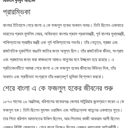
বিডিএস বুলবুল আহমেদ
প্রারম্ভিকা
বাংলার ইতিহাসে শেরে বাংলা এ কে ফজলুল হকের অবদান অমর। তিনি ছিলেন একাধারে
ভারতের প্রথম মুসলিম মেয়র, অবিভক্ত বাংলার প্রথম প্রধানমন্ত্রী, পূর্ব বাংলার মুখ্যমন্ত্রী,
পাকিস্তানের স্বরাষ্ট্র মন্ত্রী এবং পূর্ব পাকিস্তানের গভর্নর। তাঁর নেতৃত্ব, প্রজ্ঞা এবং
রাজনৈতিক দূরদর্শিতা বাঙালি জাতির জন্য অমূল্য ছিল। তাঁর রাজনৈতিক জীবন, সংগ্রাম
এবং প্রজাদের জন্য করা কাজগুলো আজও মানুষের মনে উজ্জ্বল হয়ে রয়েছে। এ
প্রতিবেদনটিতে আমরা শেরে বাংলা এ কে ফজলুল হকের জীবনের বিভিন্ন দিক, তাঁর
অবদান এবং স্বাধীনতা সংগ্রামে তাঁর গুরুত্বপূর্ণ ভূমিকা বিশ্লেষণ করবো।
শেরে বাংলা এ কে ফজলুল হকের জীবনের শুরু
১৮৭৩ সালের ২৬ অক্টোবর, বরিশালের বাকেরগঞ্জ জেলার সাটুরিয়ায় জন্মগ্রহণ করেন এ কে
ফজলুল হক। তিনি ছিলেন মুহম্মদ ওয়াজিদ এবং সায়িদুন্নেসা খাতুনের একমাত্র পুত্র।
তার পিতা বরিশাল আদালতের উকিল ছিলেন, আর পিতামহ কাজী আকরাম আলী ছিলেন
একজন বিশিষ্ট মোক্তার। শেরে বাংলা নিজেও ছিলেন একজন খ্যাতনামা আইনজীবী।