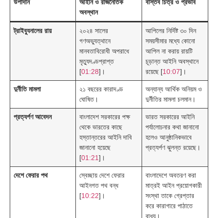
উপাদান
আইনি ও রাজনৈতিক
বাস্তব চিত্র ও প্রভাব
অবস্থান
ট্রাইব্যুনালের রায়
২০২৪ সালের
আপিলের নির্দিষ্ট ৩০ দিন
গণঅভ্যুত্থানে
সময়সীমার মধ্যে কোনো
মানবতাবিরোধী অপরাধে
আপিল না করায় রায়টি
মৃত্যুদণ্ডপ্রাপ্ত
চূড়ান্ত আইনি অবস্থানে
[
01:28
]।
রয়েছে [
10:07
]।
দুর্নীতি মামলা
২১ বছরের কারাদণ্ড
অন্যান্য আর্থিক অনিয়ম ও
ঘোষিত।
দুর্নীতির মামলা চলমান।
প্রত্যর্পণ আবেদন
বাংলাদেশ সরকারের পক্ষ
ভারত সরকারের আইনি
থেকে ভারতের কাছে
পর্যালোচনার কথা জানানো
হস্তান্তরের আইনি দাবি
হলেও আনুষ্ঠানিকভাবে
জানানো হয়েছে
প্রত্যর্পণ ঝুলন্ত রয়েছে।
[
01:21
]।
দেশে ফেরার পথ
স্বেচ্ছায় দেশে ফেরার
বাংলাদেশে অবতরণ করা
আইনগত পথ বন্ধ
মাত্রই আইন প্রয়োগকারী
[
10:22
]।
সংস্থা তাকে গ্রেপ্তার
করে কারাগারে পাঠাতে
বাধ্য।