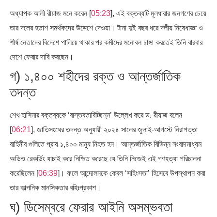
অধ্যাপক আলী রীয়াজ মনে করেন [
05:23
], এই বক্তব্যটি মূলধারার জনগণের চেয়ে
তার দলের হতাশ সমর্থকদের উদ্দেশে দেওয়া। টানা দুই বছর ধরে দলীয় নিষেধাজ্ঞা ও
শীর্ষ নেতাদের বিদেশে পালিয়ে থাকার পর কর্মীদের মনোবল চাঙ্গা করতেই তিনি বারবার
দেশে ফেরার দাবি করছেন।
গ) ১,৪০০ শহীদের রক্ত ও আন্তর্জাতিক
তদন্ত
শেখ হাসিনার বক্তব্যকে ‘বাস্তবতাবিচ্ছিন্ন’ উল্লেখ করে ড. রীয়াজ বলেন
[
06:21
], জাতিসংঘের তদন্ত অনুযায়ী ২০২৪ সালের জুলাই-আগস্টে নিরাপত্তা
বাহিনীর গুলিতে প্রায় ১,৪০০ মানুষ নিহত হন। আন্তর্জাতিক বিভিন্ন সংবাদমাধ্যম
অডিও রেকর্ডিং যাচাই করে নিশ্চিত করেছে যে তিনি নিজেই এই গণহত্যা পরিচালনা
করেছিলেন [
06:39
]। ফলে আন্দোলনকে কেবল ‘সহিংসতা’ হিসেবে উপস্থাপন করা
তার কাল্পনিক মানসিকতার বহিঃপ্রকাশ।
ঘ) ডিসেম্বরে ফেরার আইনি অসম্ভবতা