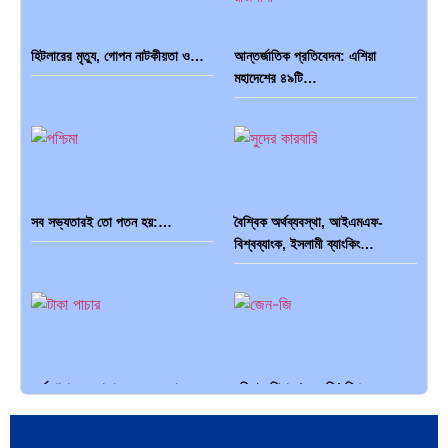
হিটলারের মৃত্যু, গোপন নাটকীয়তা ও…
আন্তর্জাতিক প্রতিবেদন: এশিয়া
মহাদেশের ৪৯টি…
সব সভ্যতারই তো পতন হয়:…
বৈশ্বিক অর্থব্যবস্থা, আইএমএফ-
বিশ্বব্যাংক, ইসলামী ব্যাংকিং…
অর্থ পাচারের মহাকাব্য: ১০০ ডলারের…
দক্ষিণ এশিয়ায় ‘জেন-জি’ বিপ্লব:
বাংলাদেশ,…