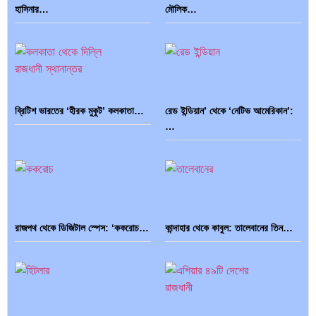
হাসিনার…
মৌলিক…
ব্রিটিশ ভারতের ‘হীরক মুকুট’ কলকাতা…
রেড ইন্ডিয়ান’ থেকে ‘নেটিভ আমেরিকান’:
…
রাজপথ থেকে ডিজিটাল স্পেস: ‘ককরোচ…
কান্দাহার থেকে কাবুল: তালেবানের তিন…