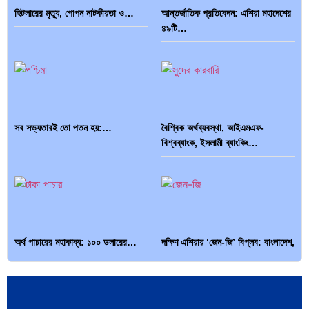
হিটলারের মৃত্যু, গোপন নাটকীয়তা ও…
আন্তর্জাতিক প্রতিবেদন: এশিয়া মহাদেশের
৪৯টি…
সব সভ্যতারই তো পতন হয়:…
বৈশ্বিক অর্থব্যবস্থা, আইএমএফ-
বিশ্বব্যাংক, ইসলামী ব্যাংকিং…
অর্থ পাচারের মহাকাব্য: ১০০ ডলারের…
দক্ষিণ এশিয়ায় ‘জেন-জি’ বিপ্লব: বাংলাদেশ,
…