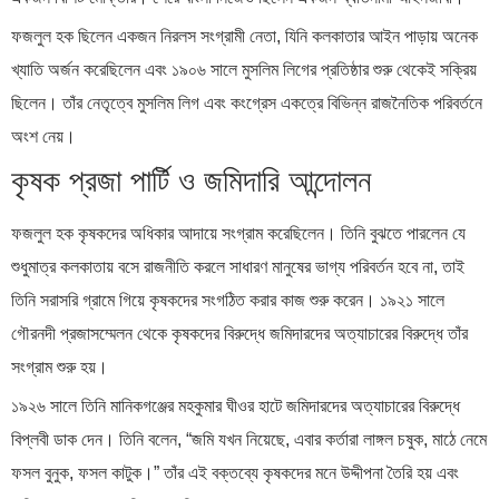
ফজলুল হক ছিলেন একজন নিরলস সংগ্রামী নেতা, যিনি কলকাতার আইন পাড়ায় অনেক
খ্যাতি অর্জন করেছিলেন এবং ১৯০৬ সালে মুসলিম লিগের প্রতিষ্ঠার শুরু থেকেই সক্রিয়
ছিলেন। তাঁর নেতৃত্বে মুসলিম লিগ এবং কংগ্রেস একত্রে বিভিন্ন রাজনৈতিক পরিবর্তনে
অংশ নেয়।
কৃষক প্রজা পার্টি ও জমিদারি আন্দোলন
ফজলুল হক কৃষকদের অধিকার আদায়ে সংগ্রাম করেছিলেন। তিনি বুঝতে পারলেন যে
শুধুমাত্র কলকাতায় বসে রাজনীতি করলে সাধারণ মানুষের ভাগ্য পরিবর্তন হবে না, তাই
তিনি সরাসরি গ্রামে গিয়ে কৃষকদের সংগঠিত করার কাজ শুরু করেন। ১৯২১ সালে
গৌরনদী প্রজাসম্মেলন থেকে কৃষকদের বিরুদ্ধে জমিদারদের অত্যাচারের বিরুদ্ধে তাঁর
সংগ্রাম শুরু হয়।
১৯২৬ সালে তিনি মানিকগঞ্জের মহকুমার ঘীওর হাটে জমিদারদের অত্যাচারের বিরুদ্ধে
বিপ্লবী ডাক দেন। তিনি বলেন, “জমি যখন নিয়েছে, এবার কর্তারা লাঙ্গল চষুক, মাঠে নেমে
ফসল বুনুক, ফসল কাটুক।” তাঁর এই বক্তব্যে কৃষকদের মনে উদ্দীপনা তৈরি হয় এবং