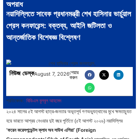
অপরাধ
নয়াদিল্লিতে সাবেক প্রধানমন্ত্রী শেখ হাসিনার ভার্চুয়াল
বিশেষ ইন-ডেপ্থ রিপোর্ট: ক্রীড়া উৎসবে…
ভারত মহাসাগরের অশ্রু: শ্রীলঙ্কার ২৬…
প্রেস কনফারেন্স: বক্তব্য, আইনি জটিলতা ও
আন্তর্জাতিক বিশেষজ্ঞ বিশ্লেষণ
ক্রূরতা ও ধ্বংসের মহাকাব্য: পৃথিবীর…
ব্রাজিল ও আর্জেন্টিনার কালো অধ্যায়:…
নিউজ ডেস্ক
শেয়ার
August 7, 2026
করুন
প্রতিবেদক:
বিডিএস বুলবুল আহমেদ
পূর্ব ইউরোপ বনাম তুরস্ক: শত…
পৃথিবীতে বর্তমানে মোট দেশের সংখ্যা…
২০২৪ সালের ৫ই আগস্ট ছাত্র-জনতার অভূতপূর্ব গণঅভ্যুত্থানের মুখে ক্ষমতাচ্যুত
হয়ে ভারতে আশ্রয় নেওয়ার দুই বছর পূর্তিতে (৫ই আগস্ট ২০২৬) নয়াদিল্লির
‘ফরেন করেসপন্ডেন্টস ক্লাব অব সাউথ এশিয়া’ (Foreign