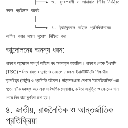
          ├───► ৩. যুদ্ধাপরাধী ও জামায়াত-শিবির নিয়ন্ত্রিত 
সকল প্রতিষ্ঠান বয়কট

          │

          └───► ৪. ট্রাইব্যুনাল আইনে প্রসিকিউশনের 
আন্দোলনের অনন্য ধরন:
শাহবাগ আন্দোলন সম্পূর্ণ অহিংস পথ অবলম্বন করেছিল। শাহবাগ থেকে টিএসসি
(TSC) পর্যন্ত রাস্তার দুপাশের দেয়ালে চারুকলা ইনস্টিটিউটের শিক্ষার্থীরা
ব্যঙ্গচিত্র (কার্টুন) ও গ্রাফিতি আঁকেন। নাট্যদলগুলো সেখানে ‘অনৈতিহাসিক’-এর
মতো নাটক মঞ্চস্থ করে এবং সার্বক্ষণিক স্লোগান, কবিতা আবৃত্তি ও ক্ষোভের গান
গেয়ে দিন-রাত মুখরিত রাখা হয়।
৪. জাতীয়, রাজনৈতিক ও আন্তর্জাতিক
প্রতিক্রিয়া