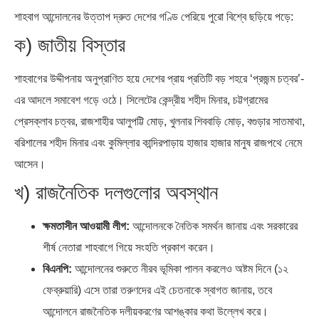
শাহবাগ আন্দোলনের উত্তাপ দ্রুত দেশের গণ্ডি পেরিয়ে পুরো বিশ্বে ছড়িয়ে পড়ে:
ক) জাতীয় বিস্তার
শাহবাগের উদ্দীপনায় অনুপ্রাণিত হয়ে দেশের প্রায় প্রতিটি বড় শহরে ‘প্রজন্ম চত্বর’-
এর আদলে সমাবেশ গড়ে ওঠে। সিলেটের কেন্দ্রীয় শহীদ মিনার, চট্টগ্রামের
প্রেসক্লাব চত্বর, রাজশাহীর আলুপট্টি মোড়, খুলনার শিববাড়ি মোড়, বগুড়ার সাতমাথা,
বরিশালের শহীদ মিনার এবং কুমিল্লার কান্দিরপাড়ায় হাজার হাজার মানুষ রাজপথে নেমে
আসেন।
খ) রাজনৈতিক দলগুলোর অবস্থান
ক্ষমতাসীন আওয়ামী লীগ:
আন্দোলনকে নৈতিক সমর্থন জানায় এবং সরকারের
শীর্ষ নেতারা শাহবাগে গিয়ে সংহতি প্রকাশ করেন।
বিএনপি:
আন্দোলনের শুরুতে নীরব ভূমিকা পালন করলেও অষ্টম দিনে (১২
ফেব্রুয়ারি) এসে তারা তরুণদের এই চেতনাকে স্বাগত জানায়, তবে
আন্দোলনে রাজনৈতিক দলীয়করণের আশঙ্কার কথা উল্লেখ করে।