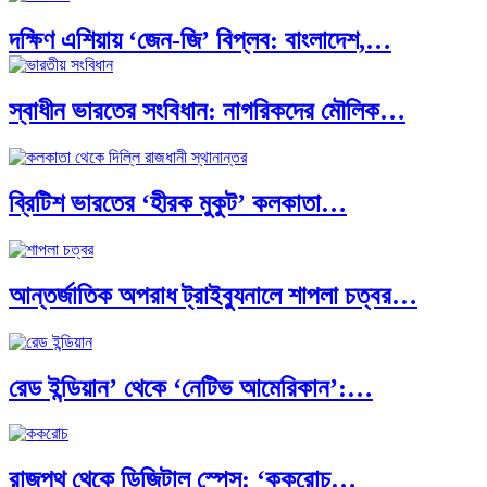
দক্ষিণ এশিয়ায় ‘জেন-জি’ বিপ্লব: বাংলাদেশ,…
স্বাধীন ভারতের সংবিধান: নাগরিকদের মৌলিক…
বিশেষ ইন-ডেপ্থ রিপোর্ট: ক্রীড়া উৎসবে…
ব্রিটিশ ভারতের ‘হীরক মুকুট’ কলকাতা…
ভারত মহাসাগরের অশ্রু: শ্রীলঙ্কার ২৬…
আন্তর্জাতিক অপরাধ ট্রাইব্যুনালে শাপলা চত্বর…
ক্রূরতা ও ধ্বংসের মহাকাব্য: পৃথিবীর…
রেড ইন্ডিয়ান’ থেকে ‘নেটিভ আমেরিকান’:…
ব্রাজিল ও আর্জেন্টিনার কালো অধ্যায়:…
রাজপথ থেকে ডিজিটাল স্পেস: ‘ককরোচ…