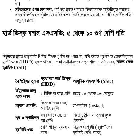
না।
স্টোরেজের ওপর চাপ কম:
পর্যাপ্ত র‍্যাম থাকলে ডিভাইসকে অতিরিক্ত কাজের
জন্য ধীরগতির ভার্চুয়াল মেমোরির ওপর নির্ভর করতে হয় না, যা পিসির সার্বিক গতি
অক্ষুণ্ণ রাখে।
হার্ড ডিস্ক বনাম এসএসডি: ৫ থেকে ১০ গুণ বেশি গতি
শুধুমাত্র র‍্যাম বাড়ালেই পিসির স্পিড পূর্ণাঙ্গ রূপ পায় না, যদি তাতে প্রথাগত মেকানিক্যাল
হার্ড ডিস্ক (HDD) যুক্ত থাকে। ডাটা স্থানান্তরে নতুন গতি এনে দিয়েছে
সলিড স্টেট
ড্রাইভ (SSD)
।
প্রথাগত হার্ড ডিস্ক
বৈশিষ্ট্যের তুলনা
আধুনিক এসএসডি (SSD)
(HDD)
উইন্ডোজ চালু
১ মিনিট বা তার বেশি
মাত্র ১০ থেকে ১৫ সেকেন্ড
হতে সময়
ক্লিকে সময় নেয়,
অ্যাপ ওপেনিং
তাৎক্ষণিক (Instant)
লোডিং বেশি
যন্ত্রাংশ ঘোরে, শব্দ
নিঃশব্দ, ঠান্ডা ও তুলনামূলক
শব্দ ও স্থায়িত্ব
হয় বেশি
টেকসই
বেশি শক্তি ব্যবহার
বিদ্যুৎ সাশ্রয়ী (ল্যাপটপের
ব্যাটারি খরচ
করে
ব্যাটারি বেশি থাকে)