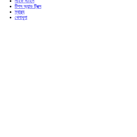
লাইফ স্টাইল
টিপস অ্যান্ড ট্রিক্স
স্বাস্থ্য
খেলাধুলা