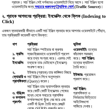
গ্রাহক। সার্চ ইঞ্জিন সেই দর্শকদের ওয়েবসাইটে নিয়ে আসে। সার্চ ইঞ্জিন হলো
ওয়েবসাইটের জন্য
সবচেয়ে গুরুত্বপূর্ণ ট্র্যাফিক সোর্স
(Traffic Source)
।
২. গ্রাহক আগমনের প্রক্রিয়া: ইনডেক্সিং থেকে ক্লিক (Indexing to
Click)
একজন ব্যবহারকারী কীভাবে একটি সার্চ ইঞ্জিন ব্যবহার করে আপনার ওয়েবসাইটে পৌঁছান,
তার প্রক্রিয়াটি কয়েকটি ধাপে বিভক্ত:
ধাপ
প্রক্রিয়া
ভূমিকা
সার্চ ইঞ্জিন স্পাইডার বা ক্রলার
ওয়েবসাইট:
তথ্যের
১. ক্রলিং
স্বয়ংক্রিয়ভাবে ওয়েবসাইটে প্রবেশ
কাঁচামাল সরবরাহ
ও
করে তথ্য সংগ্রহ করে। এরপর সেই
করে।
সার্চ ইঞ্জিন:
ইনডেক্সিং
তথ্যকে তার ডেটাবেসে (ইনডেক্স)
তথ্যের ক্যাটালগ
সংরক্ষণ করে।
তৈরি করে।
২.
ইউজার (গ্রাহক) তার কাঙ্ক্ষিত বিষয়ে
ইউজার:
প্রয়োজন
ক্যোয়ারি ও
সার্চ ইঞ্জিনে লিখে অনুসন্ধান
প্রকাশ করে।
প্রাসঙ্গিকতা
(Query) করেন।
সার্চ ইঞ্জিন তার অ্যালগরিদম ব্যবহার
সার্চ ইঞ্জিন:
করে কোটি কোটি ইনডেক্সড পেজের
৩. র্যাঙ্কিং
প্রাসঙ্গিকতা ও
মধ্যে থেকে সবচেয়ে প্রাসঙ্গিক
ও ফলাফল
নির্ভরতার ভিত্তিতে
ফলাফলগুলো খুঁজে বের করে এবং
প্রদর্শন
আইটেমগুলো
একটি র্যা ঙ্কিং তৈরি করে রেজাল্ট
সাজিয়ে দেখায়।
পেজে (SERP) প্রদর্শন করে।