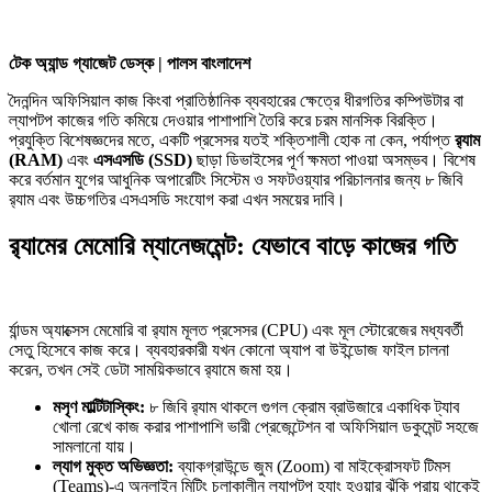
টেক অ্যান্ড গ্যাজেট ডেস্ক | পালস বাংলাদেশ
দৈনন্দিন অফিসিয়াল কাজ কিংবা প্রাতিষ্ঠানিক ব্যবহারের ক্ষেত্রে ধীরগতির কম্পিউটার বা
ল্যাপটপ কাজের গতি কমিয়ে দেওয়ার পাশাপাশি তৈরি করে চরম মানসিক বিরক্তি।
প্রযুক্তি বিশেষজ্ঞদের মতে, একটি প্রসেসর যতই শক্তিশালী হোক না কেন, পর্যাপ্ত
র‍্যাম
(RAM)
এবং
এসএসডি (SSD)
ছাড়া ডিভাইসের পূর্ণ ক্ষমতা পাওয়া অসম্ভব। বিশেষ
করে বর্তমান যুগের আধুনিক অপারেটিং সিস্টেম ও সফটওয়্যার পরিচালনার জন্য ৮ জিবি
র‍্যাম এবং উচ্চগতির এসএসডি সংযোগ করা এখন সময়ের দাবি।
র‍্যামের মেমোরি ম্যানেজমেন্ট: যেভাবে বাড়ে কাজের গতি
র্যান্ডম অ্যাক্সেস মেমোরি বা র‍্যাম মূলত প্রসেসর (CPU) এবং মূল স্টোরেজের মধ্যবর্তী
সেতু হিসেবে কাজ করে। ব্যবহারকারী যখন কোনো অ্যাপ বা উইন্ডোজ ফাইল চালনা
করেন, তখন সেই ডেটা সাময়িকভাবে র‍্যামে জমা হয়।
মসৃণ মাল্টিটাস্কিং:
৮ জিবি র‍্যাম থাকলে গুগল ক্রোম ব্রাউজারে একাধিক ট্যাব
খোলা রেখে কাজ করার পাশাপাশি ভারী প্রেজেন্টেশন বা অফিসিয়াল ডকুমেন্ট সহজে
সামলানো যায়।
ল্যাগ মুক্ত অভিজ্ঞতা:
ব্যাকগ্রাউন্ডে জুম (Zoom) বা মাইক্রোসফট টিমস
(Teams)-এ অনলাইন মিটিং চলাকালীন ল্যাপটপ হ্যাং হওয়ার ঝুঁকি প্রায় থাকেই