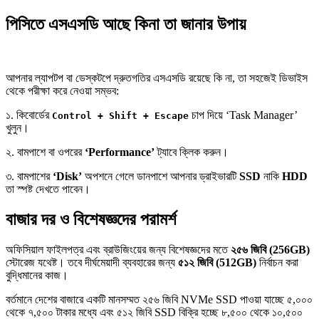
পিসিতে এসএসডি আছে কিনা তা জানার উপায়
আপনার ল্যাপটপ বা ডেস্কটপে দ্রুতগতির এসএসডি রয়েছে কি না, তা সহজেই ডিভাইস
থেকে পরীক্ষা করে নেওয়া সম্ভব:
১. কিবোর্ডের
চাপ দিয়ে ‘Task Manager’
Control + Shift + Escape
খুলুন।
২. বামপাশে বা ওপরের
‘Performance’
ট্যাবে ক্লিক করুন।
৩. বামপাশের
‘Disk’
অপশনে গেলে ডানপাশে আপনার ড্রাইভারটি
SSD
নাকি
HDD
তা স্পষ্ট দেখতে পাবেন।
বাজার দর ও বিশেষজ্ঞদের পরামর্শ
অফিসিয়াল ফাইলপত্র এবং ব্রাউজিংয়ের জন্য বিশেষজ্ঞদের মতে
২৫৬ জিবি (256GB)
স্টোরেজ যথেষ্ট। তবে দীর্ঘমেয়াদী ব্যবহারের জন্য
৫১২ জিবি (512GB)
নির্বাচন করা
বুদ্ধিমানের কাজ।
বর্তমানে দেশের বাজারে একটি মানসম্মত ২৫৬ জিবি NVMe SSD পাওয়া যাচ্ছে ৫,০০০
থেকে ৭,৫০০ টাকার মধ্যে এবং ৫১২ জিবি SSD বিক্রি হচ্ছে ৮,৫০০ থেকে ১০,৫০০