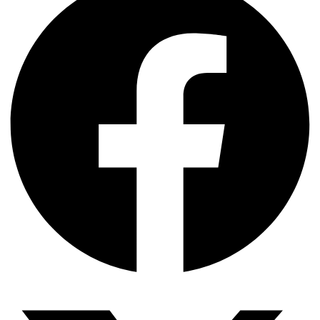
দক্ষিণ এশিয়ায় ‘জেন-জি’ বিপ্লব: বাংলাদেশ,…
বিশেষ ইন-ডেপ্থ রিপোর্ট: ক্রীড়া উৎসবে…
জিপিএ-৫-এর বন্যা, প্রকৌশলীদের বিসিএস-প্রেম এবং…
ভারত মহাসাগরের অশ্রু: শ্রীলঙ্কার ২৬…
ক্রূরতা ও ধ্বংসের মহাকাব্য: পৃথিবীর…