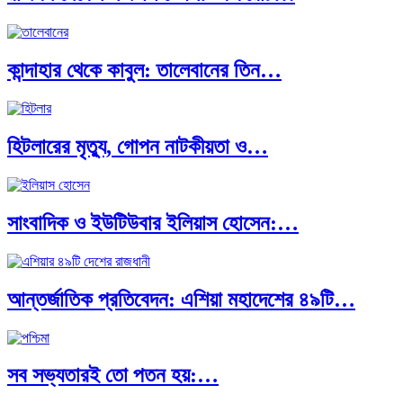
পূর্ব ইউরোপ বনাম তুরস্ক: শত…
কান্দাহার থেকে কাবুল: তালেবানের তিন…
পৃথিবীতে বর্তমানে মোট দেশের সংখ্যা…
হিটলারের মৃত্যু, গোপন নাটকীয়তা ও…
এশিয়ান সেঞ্চুরির দ্বৈরথ: চীন-ভারতের বৈশ্বিক…
সাংবাদিক ও ইউটিউবার ইলিয়াস হোসেন:…
পাকিস্তান, চীন ও বাংলাদেশ: তিন…
আন্তর্জাতিক প্রতিবেদন: এশিয়া মহাদেশের ৪৯টি…
আমেরিকা সারা দুনিয়ায় গণতন্ত্রের গান…
সব সভ্যতারই তো পতন হয়:…