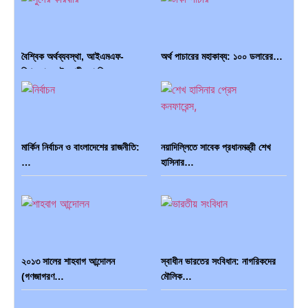
বৈশ্বিক অর্থব্যবস্থা, আইএমএফ-
অর্থ পাচারের মহাকাব্য: ১০০ ডলারের…
বিশ্বব্যাংক, ইসলামী ব্যাংকিং…
মার্কিন নির্বাচন ও বাংলাদেশের রাজনীতি:
নয়াদিল্লিতে সাবেক প্রধানমন্ত্রী শেখ
…
হাসিনার…
দক্ষিণ এশিয়ায় ‘জেন-জি’ বিপ্লব:
বিশেষ ইন-ডেপ্থ রিপোর্ট: ক্রীড়া
বাংলাদেশ,…
উৎসবে…
২০১৩ সালের শাহবাগ আন্দোলন
স্বাধীন ভারতের সংবিধান: নাগরিকদের
(গণজাগরণ…
মৌলিক…
ভারত মহাসাগরের অশ্রু: শ্রীলঙ্কার
ক্রূরতা ও ধ্বংসের মহাকাব্য: পৃথিবীর…
২৬…