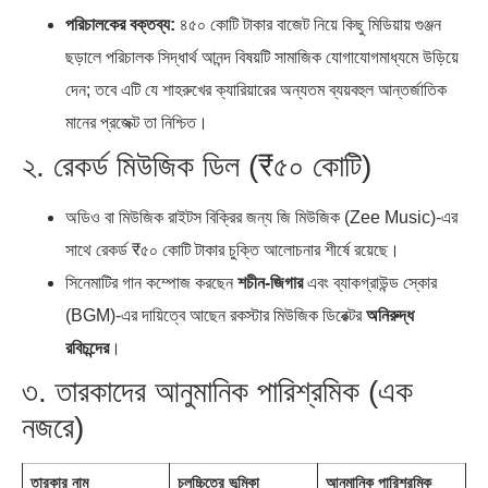
পরিচালকের বক্তব্য:
৪৫০ কোটি টাকার বাজেট নিয়ে কিছু মিডিয়ায় গুঞ্জন
ছড়ালে পরিচালক সিদ্ধার্থ আনন্দ বিষয়টি সামাজিক যোগাযোগমাধ্যমে উড়িয়ে
দেন; তবে এটি যে শাহরুখের ক্যারিয়ারের অন্যতম ব্যয়বহুল আন্তর্জাতিক
মানের প্রজেক্ট তা নিশ্চিত।
২. রেকর্ড মিউজিক ডিল (₹৫০ কোটি)
অডিও বা মিউজিক রাইটস বিক্রির জন্য জি মিউজিক (Zee Music)-এর
সাথে রেকর্ড ₹৫০ কোটি টাকার চুক্তি আলোচনার শীর্ষে রয়েছে।
সিনেমাটির গান কম্পোজ করছেন
শচীন-জিগার
এবং ব্যাকগ্রাউন্ড স্কোর
(BGM)-এর দায়িত্বে আছেন রকস্টার মিউজিক ডিরেক্টর
অনিরুদ্ধ
রবিচন্দের
।
৩. তারকাদের আনুমানিক পারিশ্রমিক (এক
নজরে)
তারকার নাম
চলচ্চিত্রে ভূমিকা
আনুমানিক পারিশ্রমিক