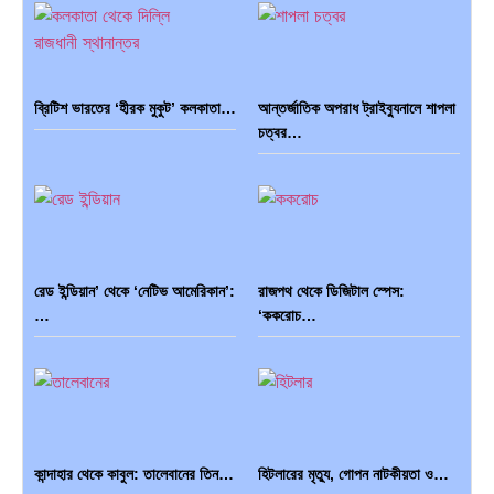
ব্রিটিশ ভারতের ‘হীরক মুকুট’ কলকাতা…
আন্তর্জাতিক অপরাধ ট্রাইব্যুনালে শাপলা
চত্বর…
ব্রাজিল ও আর্জেন্টিনার কালো অধ্যায়:…
পূর্ব ইউরোপ বনাম তুরস্ক: শত…
রেড ইন্ডিয়ান’ থেকে ‘নেটিভ আমেরিকান’:
রাজপথ থেকে ডিজিটাল স্পেস:
পৃথিবীতে বর্তমানে মোট দেশের সংখ্যা…
এশিয়ান সেঞ্চুরির দ্বৈরথ: চীন-ভারতের
…
‘ককরোচ…
বৈশ্বিক…
কান্দাহার থেকে কাবুল: তালেবানের তিন…
হিটলারের মৃত্যু, গোপন নাটকীয়তা ও…