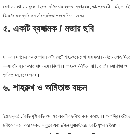
যেখানে দেখা যায় যুবক শাহরুখ, নাট্যচর্চায় ব্যস্ত, স্বপ্নবাজ, আত্মপ্রত্যয়ী। এই সময়ই
থিয়েটার গুরু ব্যারি জন তাঁর প্রতিভা প্রথম চিনে ফেলেন।
৫. একটি ব্যঙ্গাত্মক / মজার ছবি
৯০–এর দশকের এক সোশ্যাল শুটিং সেটে শাহরুখকে দেখা যায় মজার ভঙ্গিতে পোজ দিতে
—যা তাঁর স্বভাবজাত হাস্যরসের নিদর্শন। শাহরুখ বলিউডে পরিচিত তাঁর ক্যারিশমা ও
দুর্দান্ত রসবোধের জন্য।
৬. শাহরুখ ও অমিতাভ বচ্চন
‘মোহাব্বতেঁ’, ‘কভি খুশি কভি গম’ সহ একাধিক ছবিতে কাজ করেছেন। অফস্ক্রিন তাঁদের
ছবিগুলো বহন করে সম্মান, বন্ধুত্ব এবং দু’জন সুপারস্টারের একটি যুগল ইতিহাস।