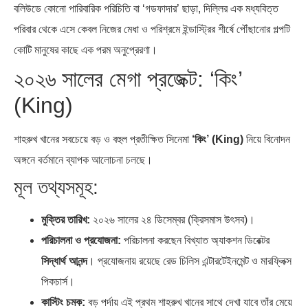
বলিউডে কোনো পারিবারিক পরিচিতি বা ‘গডফাদার’ ছাড়া, দিল্লির এক মধ্যবিত্ত
পরিবার থেকে এসে কেবল নিজের মেধা ও পরিশ্রমে ইন্ডাস্ট্রির শীর্ষে পৌঁছানোর গল্পটি
কোটি মানুষের কাছে এক পরম অনুপ্রেরণা।
২০২৬ সালের মেগা প্রজেক্ট: ‘কিং’
(King)
শাহরুখ খানের সবচেয়ে বড় ও বহুল প্রতীক্ষিত সিনেমা
‘কিং’ (King)
নিয়ে বিনোদন
অঙ্গনে বর্তমানে ব্যাপক আলোচনা চলছে।
মূল তথ্যসমূহ:
মুক্তির তারিখ:
২০২৬ সালের ২৪ ডিসেম্বর (ক্রিসমাস উৎসব)।
পরিচালনা ও প্রযোজনা:
পরিচালনা করছেন বিখ্যাত অ্যাকশন ডিরেক্টর
সিদ্ধার্থ আনন্দ
। প্রযোজনায় রয়েছে রেড চিলিস এন্টারটেইনমেন্ট ও মারফ্লিক্স
পিকচার্স।
কাস্টিং চমক:
বড় পর্দায় এই প্রথম শাহরুখ খানের সাথে দেখা যাবে তাঁর মেয়ে