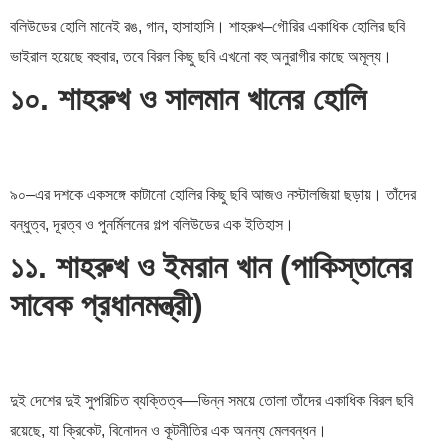
বলিউডের হোলি মানেই রঙ, গান, হাসাহাসি। শাহরুখ–গৌরির একাধিক হোলির ছবি
ভাইরাল হয়েছে বহুবার, তবে বিরল কিছু ছবি এখনো বহু অনুরাগীর কাছে অমূল্য।
১০. শাহরুখ ও সালমান খানের হোলি
৯০–এর দশকে একসঙ্গে কাটানো হোলির কিছু ছবি আজও নস্টালজিয়া ছড়ায়। তাঁদের
বন্ধুত্ব, দূরত্ব ও পুনর্মিলনের গল্প বলিউডের এক ইতিহাস।
১১. শাহরুখ ও ইমরান খান (পাকিস্তানের
সাবেক প্রধানমন্ত্রী)
দুই দেশের দুই সুপরিচিত ব্যক্তিত্ব—ভিন্ন সময়ে তোলা তাঁদের একাধিক বিরল ছবি
রয়েছে, যা ক্রিকেট, বিনোদন ও কূটনীতির এক অনন্য মেলবন্ধন।