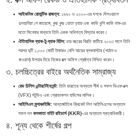
আইকনিক রোমান্টিক রাজত্ব:
১৯৯০ ও ২০০০-এর দশকে
দিলওয়ালে
দুলহানিয়া লে জায়েঙ্গে
,
কুছ কুছ হোতা হ্যায়
এবং
কাভি খুশি কাভি গাম
-এর
মতো সিনেমার মাধ্যমে তিনি একক অধিপত্য বিস্তার করেন।
ঐতিহাসিক ব্যাক-টু-ব্যাক হিটস:
চার বছরের বিরতি কাটিয়ে ২০২৩ সালে তিনি
পরপর দুটি ১,০০০ কোটি টাকারও বেশি আয়ের ব্লকবাস্টার (
পাঠান
ও
জওয়ান
) উপহার দিয়ে নিজের বক্স অফিস শ্রেষ্ঠত্ব নিশ্চিত করেন।
৩.
চলচ্চিত্রের বাইরে অর্থনৈতিক সাম্রাজ্য
রেড চিলিস এন্টারটেইনমেন্ট:
তিনি ভারতের অন্যতম শীর্ষ ও সফল ভিএফএক্স
(VFX) স্টুডিও এবং প্রোডাকশন হাউসের মালিক।
আইপিএল ফ্র্যাঞ্চাইজি:
আন্তর্জাতিক ক্রিকেট লিগ আইপিএলের অন্যতম
সফল দল
কলকাতা নাইট রাইডার্স (KKR)
-এর অন্যতম স্বত্বাধিকারী।
৪.
শূন্য থেকে শীর্ষের গল্প