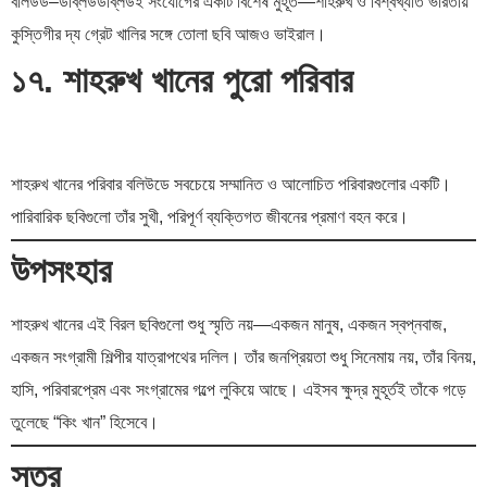
বলিউড–ডব্লিউডব্লিউই সংযোগের একটি বিশেষ মুহূর্ত—শাহরুখ ও বিশ্বখ্যাত ভারতীয়
কুস্তিগীর দ্য গ্রেট খালির সঙ্গে তোলা ছবি আজও ভাইরাল।
১৭. শাহরুখ খানের পুরো পরিবার
শাহরুখ খানের পরিবার বলিউডে সবচেয়ে সম্মানিত ও আলোচিত পরিবারগুলোর একটি।
পারিবারিক ছবিগুলো তাঁর সুখী, পরিপূর্ণ ব্যক্তিগত জীবনের প্রমাণ বহন করে।
উপসংহার
শাহরুখ খানের এই বিরল ছবিগুলো শুধু স্মৃতি নয়—একজন মানুষ, একজন স্বপ্নবাজ,
একজন সংগ্রামী শিল্পীর যাত্রাপথের দলিল। তাঁর জনপ্রিয়তা শুধু সিনেমায় নয়, তাঁর বিনয়,
হাসি, পরিবারপ্রেম এবং সংগ্রামের গল্পে লুকিয়ে আছে। এইসব ক্ষুদ্র মুহূর্তই তাঁকে গড়ে
তুলেছে “কিং খান” হিসেবে।
সূত্র