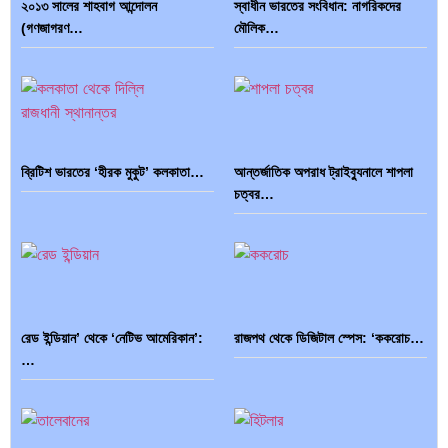
২০১৩ সালের শাহবাগ আন্দোলন
স্বাধীন ভারতের সংবিধান: নাগরিকদের
(গণজাগরণ…
মৌলিক…
ভারত মহাসাগরের অশ্রু: শ্রীলঙ্কার ২৬…
ক্রূরতা ও ধ্বংসের মহাকাব্য: পৃথিবীর…
ব্রিটিশ ভারতের ‘হীরক মুকুট’ কলকাতা…
আন্তর্জাতিক অপরাধ ট্রাইব্যুনালে শাপলা
ব্রাজিল ও আর্জেন্টিনার কালো অধ্যায়:…
পূর্ব ইউরোপ বনাম তুরস্ক: শত…
চত্বর…
পৃথিবীতে বর্তমানে মোট দেশের সংখ্যা…
এশিয়ান সেঞ্চুরির দ্বৈরথ: চীন-ভারতের
রেড ইন্ডিয়ান’ থেকে ‘নেটিভ আমেরিকান’:
রাজপথ থেকে ডিজিটাল স্পেস: ‘ককরোচ…
বৈশ্বিক…
…