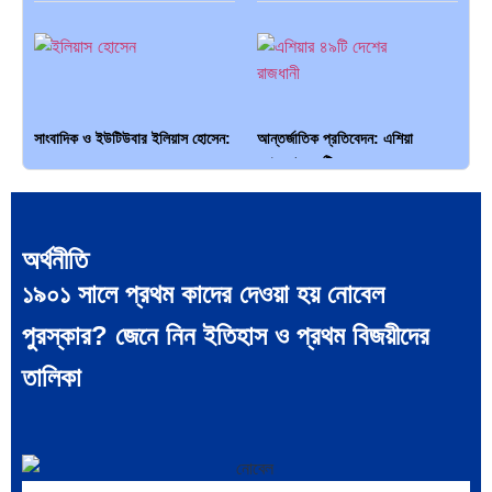
সাংবাদিক ও ইউটিউবার ইলিয়াস হোসেন:
আন্তর্জাতিক প্রতিবেদন: এশিয়া
…
মহাদেশের ৪৯টি…
অর্থনীতি
১৯০১ সালে প্রথম কাদের দেওয়া হয় নোবেল
সব সভ্যতারই তো পতন হয়:…
পরবর্তী রাষ্ট্রপতি নির্বাচন ২০২৬:
পুরস্কার? জেনে নিন ইতিহাস ও প্রথম বিজয়ীদের
আলোচনায়…
তালিকা