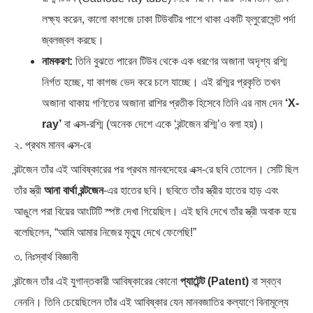
লক্ষ্য করেন, কালো কাগজে ঢাকা টিউবটির পাশে থাকা একটি ফ্লুরোসেন্ট পর্দা
জ্বলজ্বল করছে।
নামকরণ:
তিনি বুঝতে পারেন টিউব থেকে এক ধরণের অজানা অদৃশ্য রশ্মি
নির্গত হচ্ছে, যা কাগজ ভেদ করে চলে যাচ্ছে। এই রশ্মির প্রকৃতি তখন
অজানা থাকায় গণিতের অজানা রাশির প্রতীক হিসেবে তিনি এর নাম দেন
‘X-
ray’
বা এক্স-রশ্মি (অনেক দেশে একে ‘রন্টজেন রশ্মি’ও বলা হয়)।
২. প্রথম মানব এক্স-রে
রন্টজেন তাঁর এই আবিষ্কারের পর প্রথম মানবদেহের এক্স-রে ছবি তোলেন। সেটি ছিল
তাঁর স্ত্রী
আনা বার্থা রন্টজেন
-এর হাতের ছবি। ছবিতে তাঁর স্ত্রীর হাতের হাড় এবং
আঙুলে পরা বিয়ের আংটিটি স্পষ্ট দেখা গিয়েছিল। এই ছবি দেখে তাঁর স্ত্রী অবাক হয়ে
বলেছিলেন, “আমি আমার নিজের মৃত্যু দেখে ফেলেছি!”
৩. নিঃস্বার্থ বিজ্ঞানী
রন্টজেন তাঁর এই যুগান্তকারী আবিষ্কারের কোনো
প্যাটেন্ট (Patent)
বা স্বত্ব
নেননি। তিনি চেয়েছিলেন তাঁর এই আবিষ্কার যেন মানবজাতির কল্যাণে বিনামূল্যে