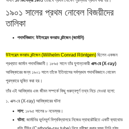
অর্থাৎ
১০ ডিসেম্বর ১৯০১
তারিখে প্রথম নোবেল পুরস্কার প্রদান করা হয়।
১৯০১ সালের প্রথম নোবেল বিজয়ীদের
তালিকা
পদার্থবিজ্ঞান: উইলহেল্ম কনরাড রন্টজেন (জার্মানি)
উইলহেল্ম কনরাড রন্টজেন (Wilhelm Conrad Röntgen)
ছিলেন একজন
প্রখ্যাত জার্মান পদার্থবিজ্ঞানী। ১৮৯৫ সালে তাঁর যুগান্তকারী
এক্স-রে (X-ray)
আবিষ্কারের জন্য ১৯০১ সালে তাঁকে ইতিহাসের সর্বপ্রথম পদার্থবিজ্ঞানে নোবেল
পুরস্কারে ভূষিত করা হয়।
তাঁর এই আবিষ্কার এবং জীবন সম্পর্কে কিছু গুরুত্বপূর্ণ তথ্য নিচে দেওয়া হলো:
১. এক্স-রে (X-ray) আবিষ্কারের ঘটনা
সাল:
১৮৯৫ সালের ৮ নভেম্বর।
ঘটনা:
জার্মানির ভুর্ৎসবুর্গ বিশ্ববিদ্যালয়ে নিজের ল্যাবরেটরিতে একটি ক্যাথোড
রশ্মি টিউব (Cathode-ray tube) নিয়ে পরীক্ষা করার সময় তিনি হঠাৎ