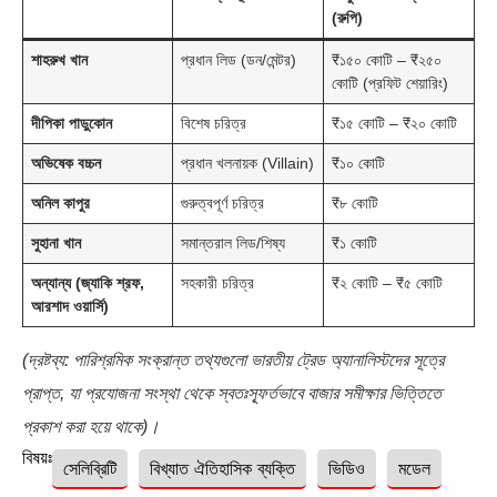
(রুপি)
শাহরুখ খান
প্রধান লিড (ডন/মেন্টর)
₹১৫০ কোটি – ₹২৫০
কোটি (প্রফিট শেয়ারিং)
দীপিকা পাড়ুকোন
বিশেষ চরিত্র
₹১৫ কোটি – ₹২০ কোটি
অভিষেক বচ্চন
প্রধান খলনায়ক (Villain)
₹১০ কোটি
অনিল কাপুর
গুরুত্বপূর্ণ চরিত্র
₹৮ কোটি
সুহানা খান
সমান্তরাল লিড/শিষ্য
₹১ কোটি
অন্যান্য (জ্যাকি শ্রফ,
সহকারী চরিত্র
₹২ কোটি – ₹৫ কোটি
আরশাদ ওয়ার্সি)
(দ্রষ্টব্য: পারিশ্রমিক সংক্রান্ত তথ্যগুলো ভারতীয় ট্রেড অ্যানালিস্টদের সূত্রে
প্রাপ্ত, যা প্রযোজনা সংস্থা থেকে স্বতঃস্ফূর্তভাবে বাজার সমীক্ষার ভিত্তিতে
প্রকাশ করা হয়ে থাকে)।
বিষয়ঃ
সেলিব্রিটি
বিখ্যাত ঐতিহাসিক ব্যক্তি
ভিডিও
মডেল