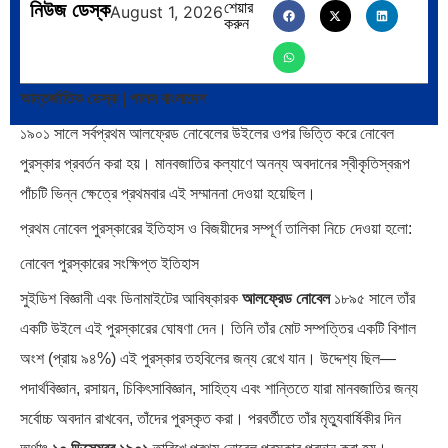
নিউজ ডেস্ক
শেয়ার
প্রথাগত মেধা, স্ট্র্যাটেজিক গভর্নেন্স ও…
পদ্মা সেতু ও রেল সংযোগ…
August 1, 2026
করুন
আন্তর্জাতিক ডেস্ক | পালস বাংলাদেশ
১৯০১ সালে সর্বপ্রথম আলফ্রেড নোবেলের উইলের ওপর ভিত্তি করে নোবেল
বৈশ্বিক অর্থব্যবস্থা, আইএমএফ-
অর্থ পাচারের মহাকাব্য: ১০০ ডলারের…
পুরস্কার প্রবর্তন করা হয়। মানবজাতির কল্যাণে অনন্য অবদানের স্বীকৃতিস্বরূপ
বিশ্বব্যাংক, ইসলামী ব্যাংকিং…
পাঁচটি ভিন্ন ক্ষেত্রে প্রথমবার এই সম্মাননা দেওয়া হয়েছিল।
প্রথম নোবেল পুরস্কারের ইতিহাস ও বিজয়ীদের সম্পূর্ণ তালিকা নিচে দেওয়া হলো:
নোবেল পুরস্কারের সংক্ষিপ্ত ইতিহাস
সুইডিশ বিজ্ঞানী এবং ডিনামাইটের আবিষ্কারক
আলফ্রেড নোবেল
১৮৯৫ সালে তাঁর
দক্ষিণ এশিয়ায় ‘জেন-জি’ বিপ্লব:
বিশেষ ইন-ডেপ্থ রিপোর্ট: ক্রীড়া
একটি উইলে এই পুরস্কারের ঘোষণা দেন। তিনি তাঁর মোট সম্পত্তির একটি বিশাল
বাংলাদেশ,…
উৎসবে…
অংশ (প্রায় ৯৪%) এই পুরস্কার তহবিলের জন্য রেখে যান। উদ্দেশ্য ছিল—
পদার্থবিজ্ঞান, রসায়ন, চিকিৎসাবিজ্ঞান, সাহিত্য এবং শান্তিতে যারা মানবজাতির জন্য
সর্বোচ্চ অবদান রাখবেন, তাঁদের পুরস্কৃত করা। পরবর্তীতে তাঁর মৃত্যুবার্ষিকীর দিন