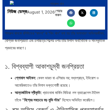
নিউজ ডেস্ক
শেয়ার
August 1, 2026
করুন
প্রথাগত মেধা, স্ট্র্যাটেজিক গভর্নেন্স ও…
পদ্মা সেতু ও রেল সংযোগ…
শাহরুখ খানকে বলিউডের “বাদশা” বা “কিং খান” বলা হয় তাঁর অসাধারণ অভিনয়জীবন,
বৈশ্বিক জনপ্রিয়তা এবং চলচ্চিত্র শিল্পের ওপর তাঁর বিশাল অর্থনৈতিক ও সাংস্কৃতিক
প্রভাবের কারণে।
বৈশ্বিক অর্থব্যবস্থা, আইএমএফ-
অর্থ পাচারের মহাকাব্য: ১০০ ডলারের…
বিশ্বব্যাংক, ইসলামী ব্যাংকিং…
১.
বিশ্বব্যাপী আকাশচুম্বী জনপ্রিয়তা
গ্লোবাল আইকন:
কেবল ভারত বা এশিয়ায় নয়; মধ্যপ্রাচ্য, ইউরোপ ও
আমেরিকাতেও তাঁর বিশাল ভক্তগোষ্ঠী রয়েছে।
আন্তর্জাতিক স্বীকৃতি:
খ্যাতনামা মার্কিন মিডিয়া
লস অ্যাঞ্জেলেস টাইমস
দক্ষিণ এশিয়ায় ‘জেন-জি’ বিপ্লব: বাংলাদেশ,
বিশেষ ইন-ডেপ্থ রিপোর্ট: ক্রীড়া উৎসবে…
তাঁকে
“বিশ্বের সবচেয়ে বড় মুভি স্টার”
হিসেবে অভিহিত করেছিল।
…
২.
বক্স অফিস রেকর্ড ও ঐতিহাসিক প্রত্যাবর্তন