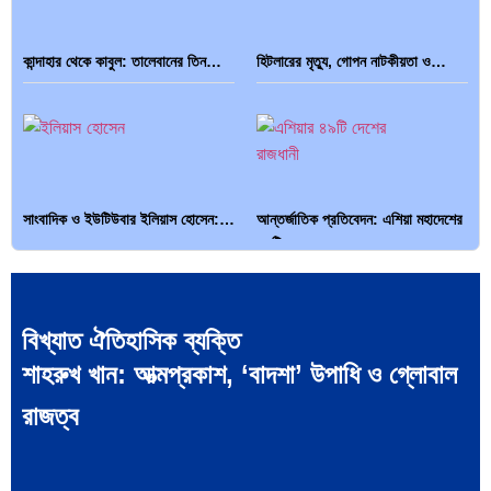
কান্দাহার থেকে কাবুল: তালেবানের তিন…
হিটলারের মৃত্যু, গোপন নাটকীয়তা ও…
সাংবাদিক ও ইউটিউবার ইলিয়াস হোসেন:…
আন্তর্জাতিক প্রতিবেদন: এশিয়া মহাদেশের
৪৯টি…
বিখ্যাত ঐতিহাসিক ব্যক্তি
শাহরুখ খান: আত্মপ্রকাশ, ‘বাদশা’ উপাধি ও গ্লোবাল
সব সভ্যতারই তো পতন হয়:…
পরবর্তী রাষ্ট্রপতি নির্বাচন ২০২৬:
রাজত্ব
আলোচনায়…