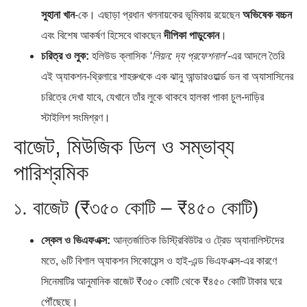
সুহানা খান
-কে। এছাড়া প্রধান খলনায়কের ভূমিকায় রয়েছেন
অভিষেক বচ্চন
এবং বিশেষ আকর্ষণ হিসেবে থাকছেন
দীপিকা পাড়ুকোন
।
চরিত্র ও লুক:
হলিউড ক্লাসিক
‘লিয়ন: দ্য প্রফেশনাল’
-এর আদলে তৈরি
এই অ্যাকশন-থ্রিলারে শাহরুখকে এক ঝানু আন্ডারওয়ার্ল্ড ডন বা অ্যাসাসিনের
চরিত্রে দেখা যাবে, যেখানে তাঁর লুকে থাকবে হালকা পাকা চুল-দাড়ির
স্টাইলিশ সংমিশ্রণ।
বাজেট, মিউজিক ডিল ও সম্ভাব্য
পারিশ্রমিক
১. বাজেট (₹৩৫০ কোটি – ₹৪৫০ কোটি)
স্কেল ও ভিএফএক্স:
আন্তর্জাতিক ডিস্ট্রিবিউটর ও ট্রেড অ্যানালিস্টদের
মতে, ৬টি বিশাল অ্যাকশন সিকোয়েন্স ও হাই-এন্ড ভিএফএক্স-এর কারণে
সিনেমাটির আনুমানিক বাজেট ₹৩৫০ কোটি থেকে ₹৪৫০ কোটি টাকার ঘরে
পৌঁছেছে।