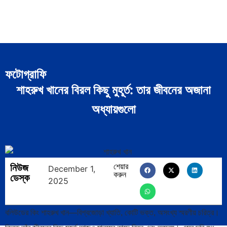
ফটোগ্রাফি
শাহরুখ খানের বিরল কিছু মুহূর্ত: তার জীবনের অজানা
অধ্যায়গুলো
নিউজ
শেয়ার
December 1,
করুন
ডেস্ক
2025
বলিউডের কিং শাহরুখ খান—বিশ্বজোড়া খ্যাতি, কোটি ভক্ত, অসংখ্য স্মরণীয় চরিত্র।