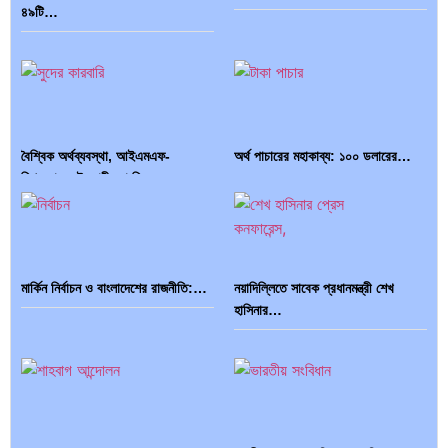
৪৯টি…
বৈশ্বিক অর্থব্যবস্থা, আইএমএফ-
অর্থ পাচারের মহাকাব্য: ১০০ ডলারের…
বিশ্বব্যাংক, ইসলামী ব্যাংকিং…
মার্কিন নির্বাচন ও বাংলাদেশের রাজনীতি:…
নয়াদিল্লিতে সাবেক প্রধানমন্ত্রী শেখ
হাসিনার…
দক্ষিণ এশিয়ায় ‘জেন-জি’ বিপ্লব: বাংলাদেশ,
বিশেষ ইন-ডেপ্থ রিপোর্ট: ক্রীড়া উৎসবে…
…