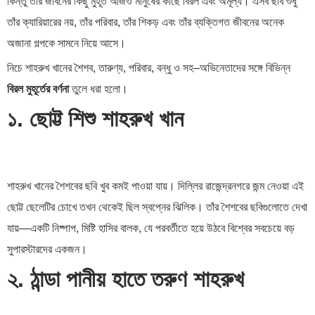
কিন্তু তাঁর জীবনের কিছু মুহূর্ত আজও মানুষের কাছে বিরল এবং অমূল্য। এসব ছবি শুধু
তাঁর ক্যারিয়ারের নয়, তাঁর পরিবার, তাঁর শিকড় এবং তাঁর ব্যক্তিগত জীবনের অনেক
অজানা গল্পকে সামনে নিয়ে আসে।
নিচে শাহরুখ খানের শৈশব, তারুণ্য, পরিবার, বন্ধু ও সহ–অভিনেতাদের সঙ্গে বিভিন্ন
বিরল মুহূর্তের বর্ণনা
তুলে ধরা হলো।
১. ছোট্ট শিশু শাহরুখ খান
শাহরুখ খানের শৈশবের ছবি খুব কমই পাওয়া যায়। দিল্লির রাজেন্দ্রনগরে জন্ম নেওয়া এই
ছোট্ট ছেলেটির চোখে তখন থেকেই ছিল স্বপ্নের ঝিলিক। তাঁর শৈশবের ছবিগুলোতে দেখা
যায়—একটি নিষ্পাপ, মিষ্টি হাসির বালক, যে পরবর্তীতে হয়ে উঠবে বিশ্বের সবচেয়ে বড়
সুপারস্টারদের একজন।
২. ঠান্ডা পানীয় হাতে তরুণ শাহরুখ