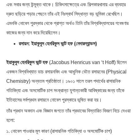
এবং সবার জন্য উন্মুক্ত থাকে। চিকিৎসাক্ষেত্রে এবং শিল্পকারখানায় এর ব্যবহার
দ্রুত ছড়িয়ে পড়ার পেছনে তাঁর এই নিঃস্বার্থ সিদ্ধান্ত বড় ভূমিকা রেখেছিল।
এমনকি নোবেল পুরস্কার থেকে প্রাপ্ত অর্থও তিনি তাঁর বিশ্ববিদ্যালয়ের গবেষণার
কাজের জন্য দান করে দিয়েছিলেন।
রসায়ন: ইয়াকুবুস হেনরিকুস ভান্ট হফ (নেদারল্যান্ডস)
ইয়াকুবুস হেনরিকুস ভান্ট হফ
(Jacobus Henricus van ‘t Hoff) ছিলেন
একজন বিশ্ববিখ্যাত ডাচ রসায়নবিদ এবং আধুনিক ভৌত রসায়নের (Physical
Chemistry) অন্যতম প্রতিষ্ঠাতা। ১৯০১ সালে তরল পদার্থের রাসায়নিক
গতিবিদ্যা এবং অসমোটিক চাপ সংক্রান্ত যুগান্তকারী আবিষ্কারের জন্য তাঁকে
ইতিহাসের সর্বপ্রথম রসায়নে নোবেল পুরস্কারে ভূষিত করা হয়।
তাঁর প্রধান অবদান এবং বিজ্ঞান জগতে তাঁর প্রভাবের বিস্তারিত বিবরণ নিচে দেওয়া
হলো:
১. নোবেল পাওয়ার মূল কারণ (রাসায়নিক গতিবিদ্যা ও অসমোটিক চাপ)