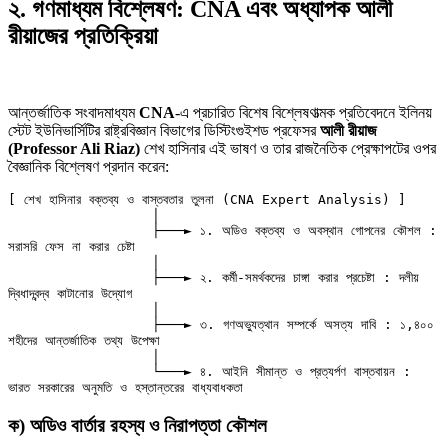
২. গণমাধ্যম বিশ্লেষণ: CNA এবং অধ্যাপক আলী
রীয়াজের প্রতিক্রিয়া
আন্তর্জাতিক সংবাদমাধ্যম
CNA
-এ প্রচারিত বিশেষ বিশ্লেষণাত্মক প্রতিবেদনে ইলিনয়
স্টেট ইউনিভার্সিটির রাষ্ট্রবিজ্ঞান বিভাগের ডিস্টিংগুইশড প্রফেসর
আলী রীয়াজ
(Professor Ali Riaz)
শেখ হাসিনার এই ভাষণ ও তার রাজনৈতিক প্রেক্ষাপটের ওপর
বৈজ্ঞানিক বিশ্লেষণ প্রদান করেন:
[ শেখ হাসিনার বক্তব্য ও বাস্তবতার তুলনা (CNA Expert Analysis) ]

                  │

                  ├───► ১. অডিও বক্তব্য ও অবস্থান গোপনের কৌশল : 
সরাসরি ফেস না করার চেষ্টা

                  │

                  ├───► ২. কর্মী-সমর্থকদের চাঙ্গা করার প্রচেষ্টা : দলীয় 
দ্বিধাদ্বন্দ্ব কাটানোর উদ্যোগ

                  │

                  ├───► ৩. গণঅভ্যুত্থান সম্পর্কে অসত্য দাবি : ১,৪০০ 
শহীদের আন্তর্জাতিক তথ্য উপেক্ষা

                  │

                  └───► ৪. আইনি সীমান্ত ও প্রত্যর্পণ বাস্তবায়ন : 
ক) অডিও বার্তার রহস্য ও নিরাপত্তা কৌশল