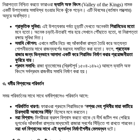
নিরাপত্তা নিশ্চিত করতে ফারাওরা
ভ্যালি অফ কিংস
(Valley of the Kings) নামক
একটি উপত্যকায় সমাধিস্থ হওয়ার দিকে ঝুঁকে পড়েন। এটি থিবসের (বর্তমান লাক্সোর)
অদূরে অবস্থিত।
প্রাকৃতিক সুবিধা:
এই উপত্যকার পর্বত চূড়াটি দেখতে অনেকটা
পিরামিডের মতো
মনে হতো। অনেক চড়াই-উতরাই পার হয়ে সেখানে পৌঁছাতে হতো, যা নিরাপত্তা
রক্ষায় সুবিধা দিত।
সমাধি কৌশল:
এখানে মাটির নিচে বহু আঁকাবাঁকা রাস্তা তৈরি করে অত্যন্ত
গোপনীয়তার সাথে রাজন্যবর্গের মরদেহ সমাহিত করা হতো। ফলে,
প্রত্যেক
রাজার জন্য ভিন্নভাবে আলাদা একটি করে পিরামিড নির্মাণ করার প্রয়োজনীয়তা
ফুরিয়ে যায়
।
প্রথম সমাধি:
রাজা থুতমোসের (খ্রিস্টপূর্ব ১৫০৪-১৪৯২) আমলে ভ্যালি অফ
কিংসে সর্বপ্রথম রাজকীয় সমাধি নির্মাণ করা হয়।
৩. ধর্মীয় বিশ্বাসের পরিবর্তন
সময় পরিবর্তনের সাথে সাথে ধর্মবিশ্বাসেও পরিবর্তন আসে:
পরিবর্তিত ধারণা:
ফারাওরা প্রথমে পিরামিডকে
‘নশ্বর দেহ পৃথিবীর মায়া কাটিয়ে
চিরস্থায়ী আবাসের সিঁড়ি’
হিসেবে মনে করতেন।
নয়া বিশ্বাস:
মিশরীয়রা ক্রমশ বিশ্বাস করতে থাকে যে দীর্ঘ জটিল পথ পেরিয়ে
ভূগর্ভের আঁকাবাঁকা রাস্তার মাধ্যমেই রাজারা স্বর্গের সিঁড়িতে পা রাখতে পারবেন।
নয়া ধর্ম বিশ্বাসের সাথে এই ভূগর্ভস্থ নির্মাণশৈলীর মেলবন্ধন
ঘটে।