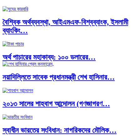
বৈশ্বিক অর্থব্যবস্থা, আইএমএফ-বিশ্বব্যাংক, ইসলামী
ব্যাংকিং…
অর্থ পাচারের মহাকাব্য: ১০০ ডলারের…
নয়াদিল্লিতে সাবেক প্রধানমন্ত্রী শেখ হাসিনার…
দক্ষিণ এশিয়ায় ‘জেন-জি’ বিপ্লব: বাংলাদেশ,…
২০১৩ সালের শাহবাগ আন্দোলন (গণজাগরণ…
বিশেষ ইন-ডেপ্থ রিপোর্ট: ক্রীড়া উৎসবে…
স্বাধীন ভারতের সংবিধান: নাগরিকদের মৌলিক…
ভারত মহাসাগরের অশ্রু: শ্রীলঙ্কার ২৬…