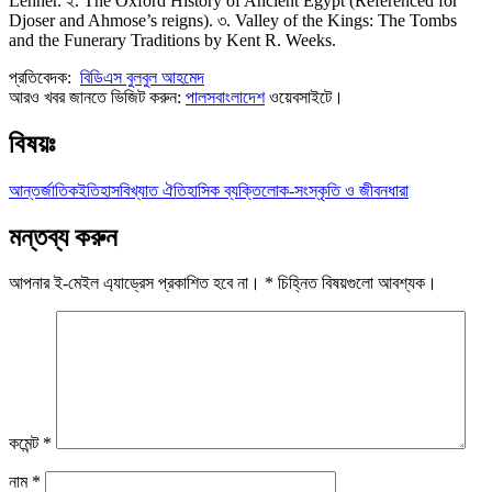
Lehner. ২. The Oxford History of Ancient Egypt (Referenced for
Djoser and Ahmose’s reigns). ৩. Valley of the Kings: The Tombs
and the Funerary Traditions by Kent R. Weeks.
প্রতিবেদক:
বিডিএস বুলবুল আহমেদ
আরও খবর জানতে ভিজিট করুন:
পালসবাংলাদেশ
ওয়েবসাইটে।
বিষয়ঃ
আন্তর্জাতিক
ইতিহাস
বিখ্যাত ঐতিহাসিক ব্যক্তি
লোক-সংস্কৃতি ও জীবনধারা
মন্তব্য করুন
আপনার ই-মেইল এ্যাড্রেস প্রকাশিত হবে না।
*
চিহ্নিত বিষয়গুলো আবশ্যক।
কমেন্ট
*
নাম
*