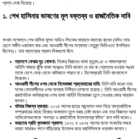
প্রশ্ন দেখা দিয়েছে।
১. শেখ হাসিনার ভাষণের মূল বক্তব্য ও রাজনৈতিক দাবি
সংবাদ সম্মেলনে শেখ হাসিনা মূলত অডিও লিংকের মাধ্যমে বক্তব্য রাখেন (যদিও তার
ছেলে সজীব ওয়াজেদ জয় এবং আওয়ামী লীগের অন্যান্য নেতৃবৃন্দ ভিডিওতে উপস্থিত
ছিলেন)। তার বক্তব্যের প্রধান দিকগুলো ছিল:
স্বদেশে ফেরার দৃঢ় ঘোষণা:
নিজের বিরুদ্ধে থাকা মৃত্যুদণ্ড ও সাজাপ্রাপ্ত
আইনি সাজার ঝুঁকি থাকা সত্ত্বেও তিনি জানান যে ভয় বা গ্রেপ্তার হওয়ার শঙ্কা
তাকে দেশে ফেরা থেকে আটকাতে পারবে না। ডিসেম্বরেই তিনি বাংলাদেশে
ফিরবেন।
আওয়ামী লীগের ওপর থেকে নিষেধাজ্ঞা প্রত্যাহারের দাবি:
তিনি দাবি করেন তার
দলের নেতাকর্মীদের ওপর অন্যায় নিপীড়ন চালানো হয়েছে। তিনি আওয়ামী লীগের
রাজনৈতিক কার্যক্রমের ওপর থাকা আইনি নিষেধাজ্ঞা তুলে নেওয়ার জোর আহ্বান
জানান।
ঘটনার নিজস্ব ব্যাখ্যা:
২০২৪ সালের ছাত্র আন্দোলন দমন নিয়ে আন্তর্জাতিক
সম্প্রদায়ের কাছে নিজের অবস্থান তুলে ধরার চেষ্টা করেন এবং তার বিরুদ্ধে আনা
অভিযোগগুলোকে ‘মনগড়া ও রাজনৈতিক উদ্দেশ্যপ্রণোদিত’ বলে দাবি করেন।
ভারতের প্রতি কৃতজ্ঞতা প্রকাশ:
১৯৭১ ও ১৯৭৫ সালের মতো সংকটের সময়ে
ভারত আবারও পাশে দাঁড়িয়েছে উল্লেখ করে নয়াদিল্লিকে ধন্যবাদ জানান।