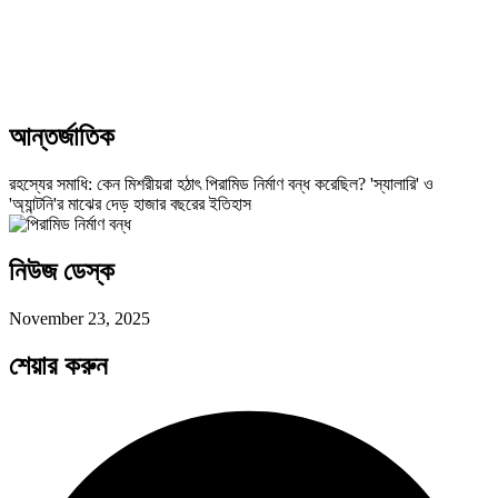
আন্তর্জাতিক
রহস্যের সমাধি: কেন মিশরীয়রা হঠাৎ পিরামিড নির্মাণ বন্ধ করেছিল? 'স্যালারি' ও
'অ্যান্টনি'র মাঝের দেড় হাজার বছরের ইতিহাস
নিউজ ডেস্ক
November 23, 2025
শেয়ার করুন