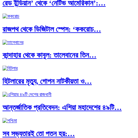
রেড ইন্ডিয়ান’ থেকে ‘নেটিভ আমেরিকান’:…
রাজপথ থেকে ডিজিটাল স্পেস: ‘ককরোচ…
কান্দাহার থেকে কাবুল: তালেবানের তিন…
হিটলারের মৃত্যু, গোপন নাটকীয়তা ও…
আন্তর্জাতিক প্রতিবেদন: এশিয়া মহাদেশের ৪৯টি…
সব সভ্যতারই তো পতন হয়:…