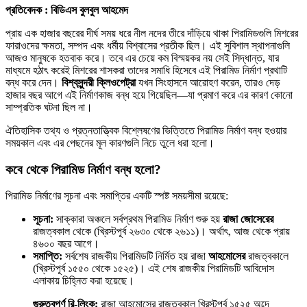
প্রতিবেদক : বিডিএস বুলবুল আহমেদ
প্রায় এক হাজার বছরের দীর্ঘ সময় ধরে নীল নদের তীরে দাঁড়িয়ে থাকা পিরামিডগুলি মিশরের
ফারাওদের ক্ষমতা, সম্পদ এবং ধর্মীয় বিশ্বাসের প্রতীক ছিল। এই সুবিশাল স্থাপনাগুলি
আজও মানুষকে হতবাক করে। তবে এর চেয়ে কম বিস্ময়কর নয় সেই সিদ্ধান্ত, যার
মাধ্যমে হঠাৎ করেই মিশরের শাসকরা তাদের সমাধি হিসেবে এই পিরামিড নির্মাণ প্রথাটি
বন্ধ করে দেন।
বিশ্বসুন্দরী ক্লিওপেট্রা
যখন সিংহাসনে আরোহণ করেন, তারও দেড়
হাজার বছর আগে এই নির্মাণকাজ বন্ধ হয়ে গিয়েছিল—যা প্রমাণ করে এর কারণ কোনো
সাম্প্রতিক ঘটনা ছিল না।
ঐতিহাসিক তথ্য ও প্রত্নতাত্ত্বিক বিশ্লেষণের ভিত্তিতে পিরামিড নির্মাণ বন্ধ হওয়ার
সময়কাল এবং এর পেছনের মূল কারণগুলি নিচে তুলে ধরা হলো।
কবে থেকে পিরামিড নির্মাণ বন্ধ হলো?
পিরামিড নির্মাণের সূচনা এবং সমাপ্তির একটি স্পষ্ট সময়সীমা রয়েছে:
সূচনা:
সাক্কারা অঞ্চলে সর্বপ্রথম পিরামিড নির্মাণ শুরু হয়
রাজা জোসেরের
রাজত্বকাল থেকে (খ্রিস্টপূর্ব ২৬৩০ থেকে ২৬১১)। অর্থাৎ, আজ থেকে প্রায়
৪৬০০ বছর আগে।
সমাপ্তি:
সর্বশেষ রাজকীয় পিরামিডটি নির্মিত হয় রাজা
আহমোসের
রাজত্বকালে
(খ্রিস্টপূর্ব ১৫৫০ থেকে ১৫২৫)। এই শেষ রাজকীয় পিরামিডটি আবিদোস
এলাকায় চিহ্নিত করা হয়েছে।
গুরুত্বপূর্ণ রি-লিংক:
রাজা আহমোসের রাজত্বকাল খ্রিস্টপূর্ব ১৫২৫ অব্দে