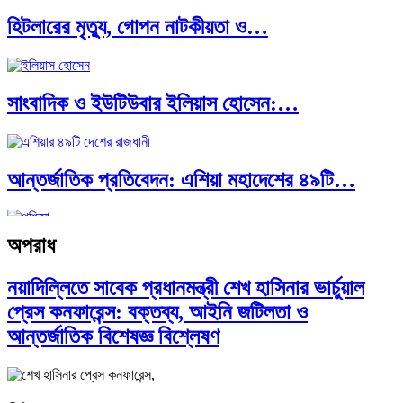
হিটলারের মৃত্যু, গোপন নাটকীয়তা ও…
পাকিস্তান, চীন ও বাংলাদেশ: তিন…
সাংবাদিক ও ইউটিউবার ইলিয়াস হোসেন:…
আন্তর্জাতিক প্রতিবেদন: এশিয়া মহাদেশের ৪৯টি…
অপরাধ
সব সভ্যতারই তো পতন হয়:…
নয়াদিল্লিতে সাবেক প্রধানমন্ত্রী শেখ হাসিনার ভার্চুয়াল
প্রেস কনফারেন্স: বক্তব্য, আইনি জটিলতা ও
পরবর্তী রাষ্ট্রপতি নির্বাচন ২০২৬: আলোচনায়…
আন্তর্জাতিক বিশেষজ্ঞ বিশ্লেষণ