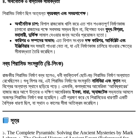
৪. অর্থনৈতিক ও বাস্তবিক সীমাবদ্ধতা
পিরামিড নির্মাণ ছিল অত্যন্ত
ব্যয়বহুল এবং সময়সাপেক্ষ
।
অর্থনৈতিক চাপ:
বিশাল রাজকোষ খালি করে এত শান শওকতপূর্ণ নির্মাণকাজ
চালানো রাজাদের পক্ষে সবসময় সম্ভব ছিল না, বিশেষত যখন
যুদ্ধ-বিগ্রহ,
মহামারী, দুর্ভিক্ষ
সামাল দেওয়ার জন্য অর্থের প্রয়োজন হতো।
কারিগর ও সম্পদের অভাব:
এত বিশাল সংখ্যক
দক্ষ কারিগর, আর্কিটেক্ট এবং
ইঞ্জিনিয়ার
সব সময়ই পাওয়া যেত না, যা এই নির্মাণকাজ চালিয়ে যাওয়ার ক্ষেত্রে
সীমাবদ্ধতা তৈরি করেছিল।
নব্য পিরামিড সংস্কৃতি (রি-লিংক)
রাজকীয় পিরামিড নির্মাণ বন্ধ হলেও, ধনী ব্যক্তিবর্গ ছোট-বড় পিরামিড নির্মাণ অব্যাহত
রেখেছিলেন। শুধু মিশর নয়, এই পিরামিড নির্মাণের সংস্কৃতি
নামিবিয়া এবং সুদান
সহ
বিশ্বের অন্যান্য স্থানে ছড়িয়ে পড়ে। এমনকি, কলম্বাসের আমেরিকা ‘আবিষ্কারের’
হাজার বছর আগে উত্তর ও দক্ষিণ আমেরিকায়
ইনকা, মায়া, অ্যাজটেক
সভ্যতার আমলে
অজস্র পিরামিড নির্মাণ করা হয়েছিল। এটি প্রমাণ করে যে পিরামিডের ধারণাটি একটি
বৈশ্বিক ধারণা ছিল, যা স্থান ও কালের সীমা অতিক্রম করেছিল।
সূত্র
১. The Complete Pyramids: Solving the Ancient Mysteries by Mark