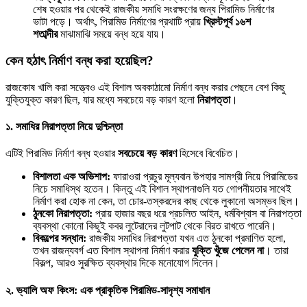
শেষ হওয়ার পর থেকেই রাজকীয় সমাধি সংরক্ষণের জন্য পিরামিড নির্মাণের
ভাটা পড়ে। অর্থাৎ, পিরামিড নির্মাণের প্রথাটি প্রায়
খ্রিস্টপূর্ব ১৬শ
শতাব্দীর
মাঝামাঝি সময়ে বন্ধ হয়ে যায়।
কেন হঠাৎ নির্মাণ বন্ধ করা হয়েছিল?
রাজকোষ খালি করা সত্ত্বেও এই বিশাল অবকাঠামো নির্মাণ বন্ধ করার পেছনে বেশ কিছু
যুক্তিযুক্ত কারণ ছিল, যার মধ্যে সবচেয়ে বড় কারণ হলো
নিরাপত্তা
।
১. সমাধির নিরাপত্তা নিয়ে দুশ্চিন্তা
এটিই পিরামিড নির্মাণ বন্ধ হওয়ার
সবচেয়ে বড় কারণ
হিসেবে বিবেচিত।
বিশালতা এক অভিশাপ:
ফারাওরা প্রচুর মূল্যবান উপহার সামগ্রী নিয়ে পিরামিডের
নিচে সমাধিস্থ হতেন। কিন্তু এই বিশাল স্থাপনাগুলি যত গোপনীয়তার সাথেই
নির্মাণ করা হোক না কেন, তা চোর-তস্করদের কাছ থেকে লুকানো অসম্ভব ছিল।
ঠুনকো নিরাপত্তা:
প্রায় হাজার বছর ধরে প্রচলিত আইন, ধর্মবিশ্বাস বা নিরাপত্তা
ব্যবস্থা কোনো কিছুই কবর লুটেরাদের লুটপাট থেকে বিরত রাখতে পারেনি।
বিকল্পের সন্ধান:
রাজকীয় সমাধির নিরাপত্তা যখন এত ঠুনকো প্রমাণিত হলো,
তখন রাজন্যবর্গ এত বিশাল স্থাপনা নির্মাণ করার
যুক্তি খুঁজে পেলেন না
। তারা
বিকল্প, আরও সুরক্ষিত ব্যবস্থার দিকে মনোযোগ দিলেন।
২. ভ্যালি অফ কিংস: এক প্রাকৃতিক পিরামিড-সাদৃশ্য সমাধান