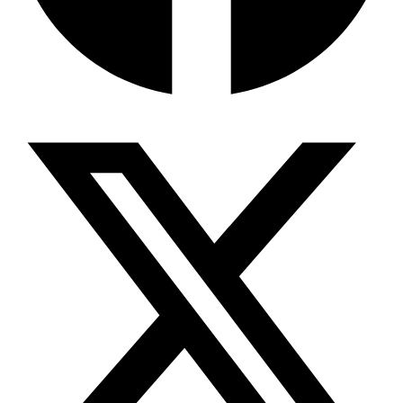
বিশেষ ইন-ডেপ্থ রিপোর্ট: ক্রীড়া উৎসবে…
জিপিএ-৫-এর বন্যা, প্রকৌশলীদের বিসিএস-প্রেম এবং…