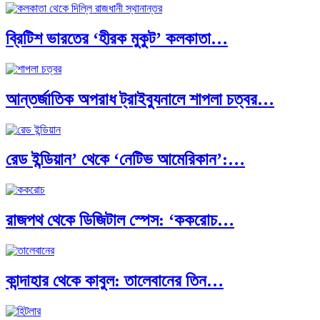
ব্রিটিশ ভারতের ‘হীরক মুকুট’ কলকাতা…
ক্রূরতা ও ধ্বংসের মহাকাব্য: পৃথিবীর…
আন্তর্জাতিক অপরাধ ট্রাইব্যুনালে শাপলা চত্বর…
ব্রাজিল ও আর্জেন্টিনার কালো অধ্যায়:…
রেড ইন্ডিয়ান’ থেকে ‘নেটিভ আমেরিকান’:…
পূর্ব ইউরোপ বনাম তুরস্ক: শত…
রাজপথ থেকে ডিজিটাল স্পেস: ‘ককরোচ…
পৃথিবীতে বর্তমানে মোট দেশের সংখ্যা…
কান্দাহার থেকে কাবুল: তালেবানের তিন…
এশিয়ান সেঞ্চুরির দ্বৈরথ: চীন-ভারতের বৈশ্বিক…