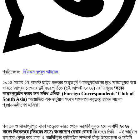
প্রতিবেদক:
বিডিএস বুলবুল আহমেদ
২০২৪ সালের ৫ই আগস্ট ছাত্র-জনতার অভূতপূর্ব গণঅভ্যুত্থানের মুখে ক্ষমতাচ্যুত হয়ে
ভারতে আশ্রয় নেওয়ার দুই বছর পূর্তিতে (৫ই আগস্ট ২০২৬) নয়াদিল্লির
‘ফরেন
করেসপন্ডেন্টস ক্লাব অব সাউথ এশিয়া’ (Foreign Correspondents’ Club of
South Asia)
আয়োজিত এক ভার্চুয়াল সংবাদ সম্মেলনে বক্তব্য রাখেন সাবেক
প্রধানমন্ত্রী শেখ হাসিনা।
পলাতক ও সাজাপ্রাপ্ত থাকা সত্ত্বেও ভারত থেকে সরাসরি যুক্ত হয়ে আগামী
২০২৬
সালের ডিসেম্বরে (বিজয়ের মাসে) বাংলাদেশে ফেরার ঘোষণা
দিয়েছেন তিনি। এই ভার্চুয়াল
ভাষণকে কেন্দ্র করে ঢাকা ও নয়াদিল্লির কূটনৈতিক সম্পর্কে তীব্র উত্তেজনা ও আইনি