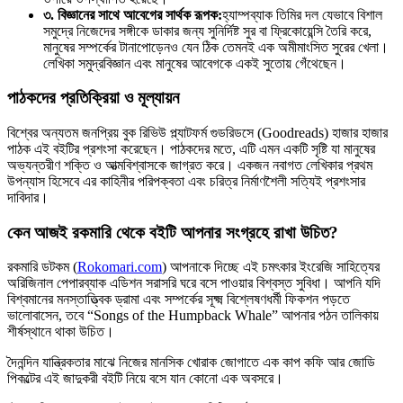
৩. বিজ্ঞানের সাথে আবেগের সার্থক রূপক:
হ্যাম্পব্যাক তিমির দল যেভাবে বিশাল
সমুদ্রে নিজেদের সঙ্গীকে ডাকার জন্য সুনির্দিষ্ট সুর বা ফ্রিকোয়েন্সি তৈরি করে,
মানুষের সম্পর্কের টানাপোড়েনও যেন ঠিক তেমনই এক অমীমাংসিত সুরের খেলা।
লেখিকা সমুদ্রবিজ্ঞান এবং মানুষের আবেগকে একই সুতোয় গেঁথেছেন।
পাঠকদের প্রতিক্রিয়া ও মূল্যায়ন
বিশ্বের অন্যতম জনপ্রিয় বুক রিভিউ প্ল্যাটফর্ম গুডরিডসে (Goodreads) হাজার হাজার
পাঠক এই বইটির প্রশংসা করেছেন। পাঠকদের মতে, এটি এমন একটি সৃষ্টি যা মানুষের
অভ্যন্তরীণ শক্তি ও আত্মবিশ্বাসকে জাগ্রত করে। একজন নবাগত লেখিকার প্রথম
উপন্যাস হিসেবে এর কাহিনীর পরিপক্বতা এবং চরিত্র নির্মাণশৈলী সত্যিই প্রশংসার
দাবিদার।
কেন আজই রকমারি থেকে বইটি আপনার সংগ্রহে রাখা উচিত?
রকমারি ডটকম (
Rokomari.com
) আপনাকে দিচ্ছে এই চমৎকার ইংরেজি সাহিত্যের
অরিজিনাল পেপারব্যাক এডিশন সরাসরি ঘরে বসে পাওয়ার বিশ্বস্ত সুবিধা। আপনি যদি
বিশ্বমানের মনস্তাত্ত্বিক ড্রামা এবং সম্পর্কের সূক্ষ্ম বিশ্লেষণধর্মী ফিকশন পড়তে
ভালোবাসেন, তবে “Songs of the Humpback Whale” আপনার পঠন তালিকায়
শীর্ষস্থানে থাকা উচিত।
দৈনন্দিন যান্ত্রিকতার মাঝে নিজের মানসিক খোরাক জোগাতে এক কাপ কফি আর জোডি
পিকল্টের এই জাদুকরী বইটি নিয়ে বসে যান কোনো এক অবসরে।