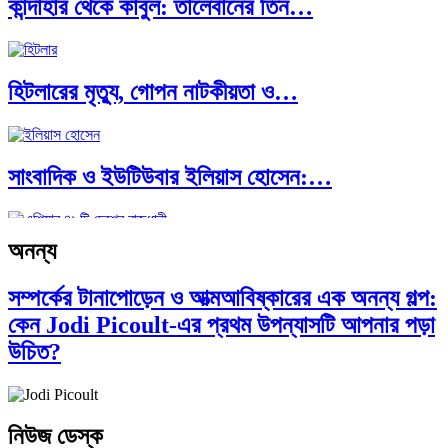
কান্দাহার থেকে কাবুল: তালেবানের তিন…
এশিয়ান সেঞ্চুরির দ্বৈরথ: চীন-ভারতের বৈশ্বিক…
হিটলারের মৃত্যু, গোপন নাটকীয়তা ও…
সাংবাদিক ও ইউটিউবার ইলিয়াস হোসেন:…
অনন্য
আন্তর্জাতিক প্রতিবেদন: এশিয়া মহাদেশের ৪৯টি…
সম্পর্কের টানাপোড়েন ও আত্মআবিষ্কারের এক অনন্য গল্প:
কেন Jodi Picoult-এর প্রথম উপন্যাসটি আপনার পড়া
সব সভ্যতারই তো পতন হয়:…
উচিত?
পরবর্তী রাষ্ট্রপতি নির্বাচন ২০২৬: আলোচনায়…
নিউজ ডেস্ক