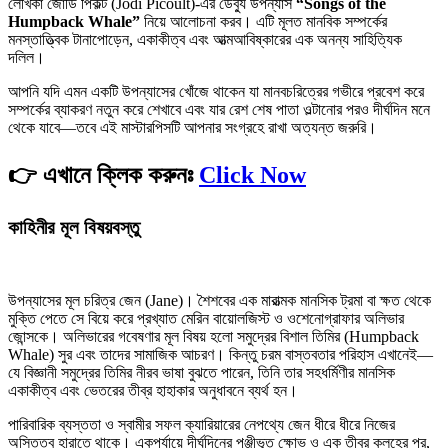
লেখিকা জোডি পিকল্ট (Jodi Picoult)-এর ডেব্যু উপন্যাস
“Songs of the
Humpback Whale”
নিয়ে আলোচনা করব। এটি মূলত মানবিক সম্পর্কের
মনস্তাত্ত্বিক টানাপোড়েন, একাকীত্ব এবং আত্মআবিষ্কারের এক অনন্য সাহিত্যিক
দলিল।
আপনি যদি এমন একটি উপন্যাসের খোঁজে থাকেন যা মানবচরিত্রের গভীরে প্রবেশ করে
সম্পর্কের ব্যাকরণ নতুন করে শেখাবে এবং যার রেশ শেষ পাতা ওল্টানোর পরও দীর্ঘদিন মনে
থেকে যাবে—তবে এই মাস্টারপিসটি আপনার সংগ্রহে রাখা অত্যন্ত জরুরি।
👉 এখানে ক্লিক করুনঃ
Click Now
কাহিনীর মূল বিষয়বস্তু
উপন্যাসের মূল চরিত্র জেন (Jane)। শৈশবের এক মারাত্মক মানসিক ট্রমা বা ক্ষত থেকে
মুক্তি পেতে সে বিয়ে করে প্রখ্যাত মেরিন বায়োলজিস্ট ও ওশেনোগ্রাফার অলিভার
জোন্সকে। অলিভারের গবেষণার মূল বিষয় হলো সমুদ্রের বিশাল তিমির (Humpback
Whale) সুর এবং তাদের সামাজিক আচরণ। কিন্তু চরম বাস্তবতার পরিহাস এখানেই—
যে বিজ্ঞানী সমুদ্রের তিমির নীরব ভাষা বুঝতে পারেন, তিনি তার সহধর্মিণীর মানসিক
একাকীত্ব এবং ভেতরের তীব্র হাহাকার অনুধাবনে ব্যর্থ হন।
পারিবারিক ব্যস্ততা ও স্বামীর সফল ক্যারিয়ারের নেপথ্যে জেন ধীরে ধীরে নিজের
অস্তিত্ব হারাতে থাকে। একপর্যায়ে দীর্ঘদিনের পুঞ্জীভূত ক্ষোভ ও এক তীব্র কলহের পর,