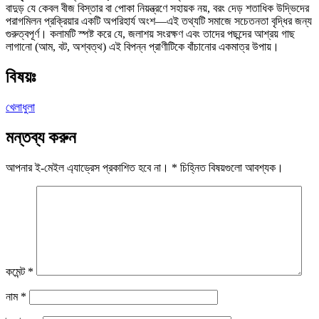
বাদুড় যে কেবল বীজ বিস্তার বা পোকা নিয়ন্ত্রণে সহায়ক নয়, বরং দেড় শতাধিক উদ্ভিদের
পরাগমিলন প্রক্রিয়ার একটি অপরিহার্য অংশ—এই তথ্যটি সমাজে সচেতনতা বৃদ্ধির জন্য
গুরুত্বপূর্ণ। কলামটি স্পষ্ট করে যে, জলাশয় সংরক্ষণ এবং তাদের পছন্দের আশ্রয় গাছ
লাগানো (আম, বট, অশ্বত্থ) এই বিপন্ন প্রাণীটিকে বাঁচানোর একমাত্র উপায়।
বিষয়ঃ
খেলাধুলা
মন্তব্য করুন
আপনার ই-মেইল এ্যাড্রেস প্রকাশিত হবে না।
*
চিহ্নিত বিষয়গুলো আবশ্যক।
কমেন্ট
*
নাম
*