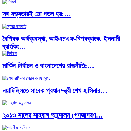
সব সভ্যতারই তো পতন হয়:…
বৈশ্বিক অর্থব্যবস্থা, আইএমএফ-বিশ্বব্যাংক, ইসলামী
ব্যাংকিং…
মার্কিন নির্বাচন ও বাংলাদেশের রাজনীতি:…
অর্থ পাচারের মহাকাব্য: ১০০ ডলারের…
নয়াদিল্লিতে সাবেক প্রধানমন্ত্রী শেখ হাসিনার…
দক্ষিণ এশিয়ায় ‘জেন-জি’ বিপ্লব: বাংলাদেশ,…
২০১৩ সালের শাহবাগ আন্দোলন (গণজাগরণ…
বিশেষ ইন-ডেপ্থ রিপোর্ট: ক্রীড়া উৎসবে…