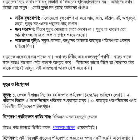
বাদুড়দের নিয়ে ভাবার দায় শুধু বিজ্ঞানী বা বিজ্ঞানের ছাত্রছাত্রীদের নয়। আমাদের সবার।
আমরা তো মানুষ। একটা সুন্দর মন আছে আমাদের এখনও।
সঠিক বৃক্ষরোপণ:
এলোমেলো বৃক্ষরোপণ না করে আম, জাম, কাঁঠাল, বট, অশ্বত্থ,
মহুয়া, ডুমুর সহ ওদের পছন্দের গাছ লাগান।
জল সংরক্ষণ:
নীরবে পুকুর বোজানো দেখে নেবেন না। পুকুর না থাকলে তো
আমরাও ওদের মতো জল না পেয়ে গরমে মরবো।
সচেতনতা বৃদ্ধি:
স্কুল-কলেজ, বন্ধুদের আড্ডায় বাদুড়ের পরিবেশগত গুরুত্ব
ছড়িয়ে দিন।
বাদুড়কে একেবারে ভয় পাবেন না। ওরা বড় নিরীহ আর গুরুত্বপূর্ণ প্রাণী। বাদুড় থাকে
মানে আরও অনেকে সেই গাছকে আশ্রয় করে। নিজেদের ভালো কীসে তা বোঝাতে আর
কাকে লাগবে? আসুন, এই কাজগুলো আরও বেশি করে করি।
সূত্র ও বিশ্লেষণ
সূত্র:
১. লেখক নীলাঞ্জন মিশ্রের ব্যক্তিগত পর্যবেক্ষণ (২/৫/২৫ তারিখের লেখা)। ২.
পরিবেশ বিজ্ঞান ও ইকোসিস্টেম পরিষেবা সংক্রান্ত তথ্য। ৩. বাদুড়ের পরাগমিলনের ওপর
নির্ভরশীল উদ্ভিদের পরিসংখ্যান।
বিশ্লেষণ প্রতিবেদন কারির নাম:
বিডিএস এনভায়রনমেন্ট ডেস্ক
আরও খবর জানতে ভিজিট করুন:
পালসবাংলাদেশ
ওয়েবসাইটে।
বিশ্লেষণ:
এই নিবন্ধটি বাদুড়ের পরিবেশগত গুরুত্বের ওপর একটি জরুরি আলোকপাত।