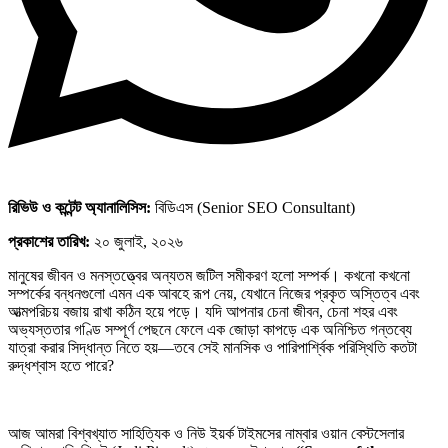
রিভিউ ও কন্টেন্ট অ্যানালিসিস:
বিডিএস (Senior SEO Consultant)
প্রকাশের তারিখ:
২০ জুলাই, ২০২৬
মানুষের জীবন ও মনস্তত্ত্বের অন্যতম জটিল সমীকরণ হলো সম্পর্ক। কখনো কখনো
সম্পর্কের বন্ধনগুলো এমন এক আবহে রূপ নেয়, যেখানে নিজের প্রকৃত অস্তিত্ব এবং
আত্মপরিচয় বজায় রাখা কঠিন হয়ে পড়ে। যদি আপনার চেনা জীবন, চেনা শহর এবং
অভ্যস্ততার গণ্ডি সম্পূর্ণ পেছনে ফেলে এক জোড়া কাপড়ে এক অনিশ্চিত গন্তব্যে
যাত্রা করার সিদ্ধান্ত নিতে হয়—তবে সেই মানসিক ও পারিপার্শ্বিক পরিস্থিতি কতটা
রুদ্ধশ্বাস হতে পারে?
আজ আমরা বিশ্বখ্যাত সাহিত্যিক ও নিউ ইয়র্ক টাইমসের নাম্বার ওয়ান বেস্টসেলার