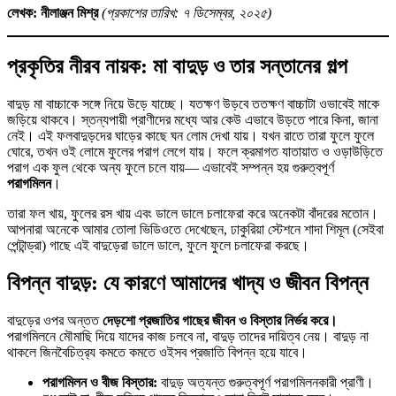
লেখক: নীলাঞ্জন মিশ্র
(প্রকাশের তারিখ: ৭ ডিসেম্বর, ২০২৫)
প্রকৃতির নীরব নায়ক: মা বাদুড় ও তার সন্তানের গল্প
বাদুড় মা বাচ্চাকে সঙ্গে নিয়ে উড়ে যাচ্ছে। যতক্ষণ উড়বে ততক্ষণ বাচ্চাটা ওভাবেই মাকে
জড়িয়ে থাকবে। স্তন্যপায়ী প্রাণীদের মধ্যে আর কেউ এভাবে উড়তে পারে কিনা, জানা
নেই। এই ফলবাদুড়দের ঘাড়ের কাছে ঘন লোম দেখা যায়। যখন রাতে তারা ফুলে ফুলে
ঘোরে, তখন ওই লোমে ফুলের পরাগ লেগে যায়। ফলে ক্রমাগত যাতায়াত ও ওড়াউড়িতে
পরাগ এক ফুল থেকে অন্য ফুলে চলে যায়— এভাবেই সম্পন্ন হয় গুরুত্বপূর্ণ
পরাগমিলন
।
তারা ফল খায়, ফুলের রস খায় এবং ডালে ডালে চলাফেরা করে অনেকটা বাঁদরের মতোন।
আপনারা অনেকে আমার তোলা ভিডিওতে দেখেছেন, ঢাকুরিয়া স্টেশনে শাদা শিমূল (সেইবা
পেন্টান্ড্রা) গাছে এই বাদুড়েরা ডালে ডালে, ফুলে ফুলে চলাফেরা করছে।
বিপন্ন বাদুড়: যে কারণে আমাদের খাদ্য ও জীবন বিপন্ন
বাদুড়ের ওপর অন্তত
দেড়শো প্রজাতির গাছের জীবন ও বিস্তার নির্ভর করে।
পরাগমিলনে মৌমাছি দিয়ে যাদের কাজ চলবে না, বাদুড় তাদের দায়িত্ব নেয়। বাদুড় না
থাকলে জিনবৈচিত্র‍্য কমতে কমতে ওইসব প্রজাতি বিপন্ন হয়ে যাবে।
পরাগমিলন ও বীজ বিস্তার:
বাদুড় অত্যন্ত গুরুত্বপূর্ণ পরাগমিলনকারী প্রাণী।