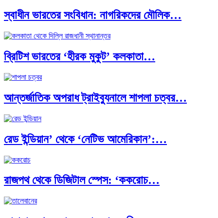
স্বাধীন ভারতের সংবিধান: নাগরিকদের মৌলিক…
ভারত মহাসাগরের অশ্রু: শ্রীলঙ্কার ২৬…
ব্রিটিশ ভারতের ‘হীরক মুকুট’ কলকাতা…
ক্রূরতা ও ধ্বংসের মহাকাব্য: পৃথিবীর…
আন্তর্জাতিক অপরাধ ট্রাইব্যুনালে শাপলা চত্বর…
ব্রাজিল ও আর্জেন্টিনার কালো অধ্যায়:…
রেড ইন্ডিয়ান’ থেকে ‘নেটিভ আমেরিকান’:…
পূর্ব ইউরোপ বনাম তুরস্ক: শত…
রাজপথ থেকে ডিজিটাল স্পেস: ‘ককরোচ…
পৃথিবীতে বর্তমানে মোট দেশের সংখ্যা…