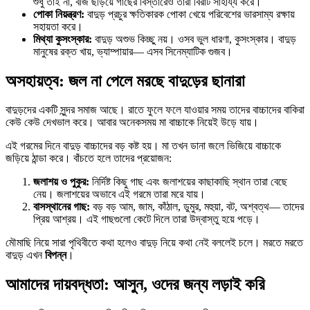
শুধু তাই না, বীজ ছড়িয়ে গাছের বিস্তারেও তারা বিরাট সাহায্য করে।
পোকা নিয়ন্ত্রণ:
বাদুড় প্রচুর ক্ষতিকারক পোকা খেয়ে পরিবেশের ভারসাম্য রক্ষায়
সহায়তা করে।
মিথ্যা কুসংস্কার:
বাদুড় অশুভ কিচ্ছু নয়। ওসব ভুল ধারণা, কুসংস্কার। বাদুড়
মানুষের রক্ত খায়, ভ্যাম্পায়ার— এসব সিনেম্যাটিক গুজব।
অসহায়ত্ব: জল না পেলে মরছে বাদুড়ের ছানারা
বাদুড়দের একটি সুন্দর সমাজ আছে। রাতে ফুলে ফলে যাওয়ার সময় তাদের বাচ্চাদের বাকিরা
কেউ কেউ দেখভাল করে। আবার অনেকসময় মা বাচ্চাকে নিয়েই উড়ে যায়।
এই গরমের দিনে বাদুড় বাচ্চাদের বড় কষ্ট হয়। মা তখন ডানা জলে ভিজিয়ে বাচ্চাকে
জড়িয়ে ঠান্ডা করে। বাঁচতে হলে তাদের প্রয়োজন:
জলাশয় ও পুকুর:
নির্দিষ্ট কিছু গাছ এবং জলাশয়ের কাছাকাছি স্থান তারা বেছে
নেয়। জলাশয়ের অভাবে এই গরমে তারা মরে যায়।
বাসস্থানের গাছ:
বড় বড় আম, জাম, কাঁঠাল, ডুমুর, মহুয়া, বট, অশ্বত্থ— তাদের
প্রিয় আশ্রয়। এই গাছগুলো কেটে দিলে তারা উদ্বাস্তু হয়ে পড়ে।
মৌমাছি নিয়ে সারা পৃথিবীতে কথা হলেও বাদুড় নিয়ে কথা নেই বললেই চলে। মরতে মরতে
বাদুড় এখন
বিপন্ন
।
আমাদের দায়বদ্ধতা: আসুন, ওদের জন্য লড়াই করি