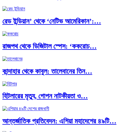
রেড ইন্ডিয়ান’ থেকে ‘নেটিভ আমেরিকান’:…
রাজপথ থেকে ডিজিটাল স্পেস: ‘ককরোচ…
কান্দাহার থেকে কাবুল: তালেবানের তিন…
হিটলারের মৃত্যু, গোপন নাটকীয়তা ও…
আন্তর্জাতিক প্রতিবেদন: এশিয়া মহাদেশের ৪৯টি…