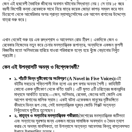
জেন এই ছদ্মবেশী বৈবাহিক জীবনের অবসান ঘটানোর সিদ্ধান্ত নেয়। সে তার ১৫ বছর
বয়সী কিশোরী কন্যা রেবেকাকে সাথে নিয়ে মাত্র কয়েক জোড়া কাপড় সম্বল করে সান
ডিয়েগো থেকে আমেরিকার অপর প্রান্ত ম্যাসাচুসেটসের এক আপেল বাগানের উদ্দেশ্যে
যাত্রা শুরু করে।
এখান থেকেই শুরু হয় এক রুদ্ধশ্বাস ও আবেগঘন রোড ট্রিপ। একদিকে জেন ও
রেবেকার নিজেদের নতুন করে চেনার মনস্তাত্ত্বিক রূপান্তর, অন্যদিকে একজন কুশলী
বিজ্ঞানীর মতো অলিভারের হারিয়ে যাওয়া পরিবারকে হন্যে হয়ে খুঁজে বেড়ানোর নিখুঁত
প্রচেষ্টা।
কেন এই উপন্যাসটি অনন্য ও বিশ্লেষণধর্মী?
১. পাঁচটি ভিন্ন দৃষ্টিকোণের সংমিশ্রণ (A Novel in Five Voices):
এই
বইটির সবচেয়ে শক্তিশালী দিক হলো এর গল্প বলার অনন্য শৈলী। কাহিনীটি
কোনো একক দৃষ্টিকোণ থেকে বর্ণিত হয়নি। এটি মূলত ৫টি চরিত্রের জবানবন্দির
মাধ্যমে আবর্তিত হয়েছে—জেন, অলিভার, রেবেকা, জেনের ভাই জোলি এবং
আপেল বাগানের মালিক স্যাম। একই ঘটনা একেকজন মানুষের দৃষ্টিভঙ্গিতে
কীভাবে ভিন্ন রূপ নেয়, সেই মনস্তাত্ত্বিক দ্বন্দ্ব জোডি পিকল্ট অত্যন্ত
নিখুঁতভাবে ফুটিয়ে তুলেছেন।
২. মাতৃত্ব ও সন্ততির মনস্তাত্ত্বিক গভীরতা:
কৈশোরের মনস্তাত্ত্বিক জটিলতা
এবং সন্তানের সুরক্ষার জন্য একজন মায়ের সামাজিক অবস্থান ও বৈভব ত্যাগ
করার যে অদম্য মানসিকতা, তা উপন্যাসে অত্যন্ত আবেগময় কিন্তু বাস্তবসম্মত
উপায়ে উপস্থাপিত হয়েছে।