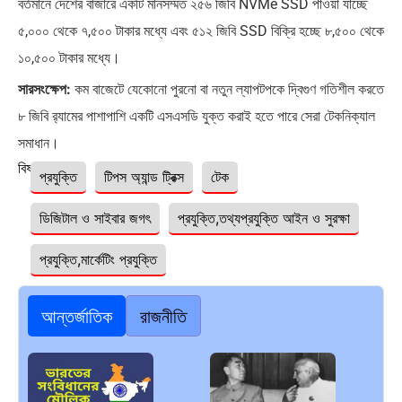
বর্তমানে দেশের বাজারে একটি মানসম্মত ২৫৬ জিবি NVMe SSD পাওয়া যাচ্ছে
৫,০০০ থেকে ৭,৫০০ টাকার মধ্যে এবং ৫১২ জিবি SSD বিক্রি হচ্ছে ৮,৫০০ থেকে
১০,৫০০ টাকার মধ্যে।
সারসংক্ষেপ:
কম বাজেটে যেকোনো পুরনো বা নতুন ল্যাপটপকে দ্বিগুণ গতিশীল করতে
৮ জিবি র‍্যামের পাশাপাশি একটি এসএসডি যুক্ত করাই হতে পারে সেরা টেকনিক্যাল
সমাধান।
বিষয়ঃ
প্রযুক্তি
টিপস অ্যান্ড ট্রিক্স
টেক
ডিজিটাল ও সাইবার জগৎ
প্রযুক্তি,তথ্যপ্রযুক্তি আইন ও সুরক্ষা
প্রযুক্তি,মার্কেটিং প্রযুক্তি
আন্তর্জাতিক
রাজনীতি