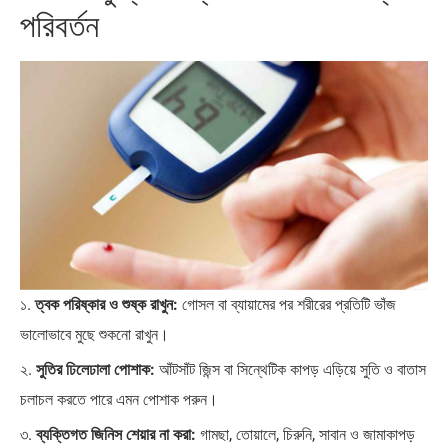
পরিবর্তন
১.
ত্বক পরিষ্কার ও শুষ্ক রাখুন:
গোসল বা ব্যায়ামের পর শরীরের প্রতিটি ভাঁজ
ভালোভাবে মুছে শুকনো রাখুন।
২.
সুতির ঢিলেঢালা পোশাক:
আঁটসাঁট জিন্স বা সিন্থেটিক কাপড় এড়িয়ে সুতি ও বাতাস
চলাচল করতে পারে এমন পোশাক পরুন।
৩.
ব্যক্তিগত জিনিস শেয়ার না করা:
গামছা, তোয়ালে, চিরুনি, সাবান ও জামাকাপড়