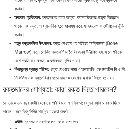
থাকে, যা লিভার, ফুসফুস এবং কোলন ক্যানসারের ঝুঁকি উল্লেখযোগ্যভাবে
কমায়।
হৃদরোগ প্রতিরোধ:
রক্তদানের ফলে রক্তে কোলেস্টেরলের মাত্রা নিয়ন্ত্রণে
থাকে এবং রক্তচাপ স্বাভাবিক হতে সাহায্য করে, যা হৃদরোগ ও স্ট্রোকের ঝুঁকি
কমায়।
নতুন রক্তকণিকা উৎপাদন:
রক্ত দেওয়ার পর শরীরের অস্থিমজ্জা (Bone
Marrow) নতুন লোহিত রক্তকণিকা তৈরির জন্য উদ্দীপিত হয়, ফলে শরীরের
রোগ প্রতিরোধ ক্ষমতা ও কর্মক্ষমতা বৃদ্ধি পায়।
বিনামূল্যে স্বাস্থ্য পরীক্ষা:
রক্ত দেওয়ার সময় এইচআইভি, হেপাটাইটিস বি ও সি,
সিফিলিস এবং ম্যালেরিয়ার মতো মারাত্মক রোগের স্ক্রিনিং ফ্রিতে হয়ে যায়।
রক্তদানের যোগ্যতা: কারা রক্ত দিতে পারবেন?
১৮ থেকে ৬০ বছর বয়সী যেকোনো শারীরিক ও মানসিকভাবে সুস্থ ব্যক্তি রক্ত দিতে
পারেন। তবে কিছু নির্দিষ্ট শর্ত পূরণ হওয়া জরুরি:
ওজন:
ন্যূনতম ৪৫ থেকে ৫০ কেজি হতে হবে।