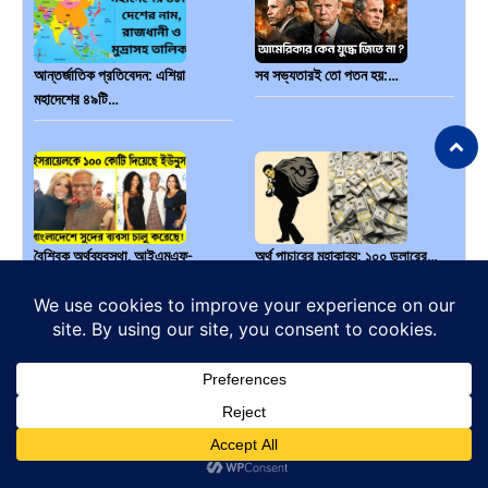
আন্তর্জাতিক প্রতিবেদন: এশিয়া
সব সভ্যতারই তো পতন হয়:…
মহাদেশের ৪৯টি…
বৈশ্বিক অর্থব্যবস্থা, আইএমএফ-
অর্থ পাচারের মহাকাব্য: ১০০ ডলারের…
বিশ্বব্যাংক, ইসলামী ব্যাংকিং…
দক্ষিণ এশিয়ায় ‘জেন-জি’ বিপ্লব:
বিশেষ ইন-ডেপ্থ রিপোর্ট: ক্রীড়া উৎসবে…
বাংলাদেশ,…