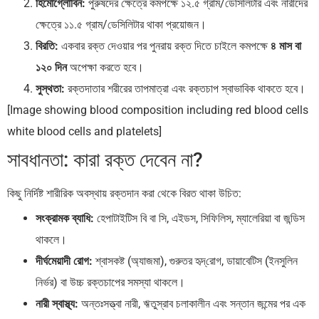
হিমোগ্লোবিন:
পুরুষদের ক্ষেত্রে কমপক্ষে ১২.৫ গ্রাম/ডেসিলিটার এবং নারীদের
ক্ষেত্রে ১১.৫ গ্রাম/ডেসিলিটার থাকা প্রয়োজন।
বিরতি:
একবার রক্ত দেওয়ার পর পুনরায় রক্ত দিতে চাইলে কমপক্ষে
৪ মাস বা
১২০ দিন
অপেক্ষা করতে হবে।
সুস্থতা:
রক্তদাতার শরীরের তাপমাত্রা এবং রক্তচাপ স্বাভাবিক থাকতে হবে।
[Image showing blood composition including red blood cells
white blood cells and platelets]
সাবধানতা: কারা রক্ত দেবেন না?
কিছু নির্দিষ্ট শারীরিক অবস্থায় রক্তদান করা থেকে বিরত থাকা উচিত:
সংক্রামক ব্যাধি:
হেপাটাইটিস বি বা সি, এইডস, সিফিলিস, ম্যালেরিয়া বা জন্ডিস
থাকলে।
দীর্ঘমেয়াদী রোগ:
শ্বাসকষ্ট (অ্যাজমা), গুরুতর হৃদ্‌রোগ, ডায়াবেটিস (ইনসুলিন
নির্ভর) বা উচ্চ রক্তচাপের সমস্যা থাকলে।
নারী স্বাস্থ্য:
অন্তঃসত্ত্বা নারী, ঋতুস্রাব চলাকালীন এবং সন্তান জন্মের পর এক