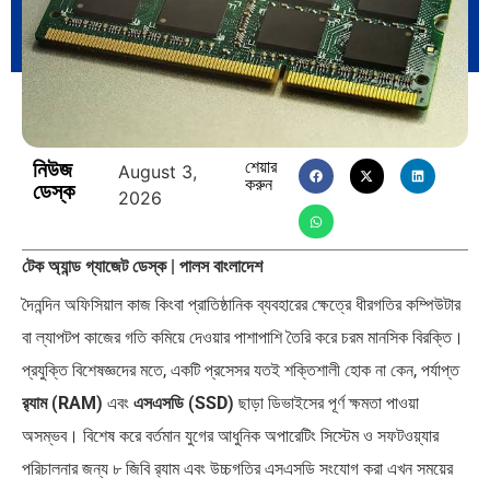
পৃথিবীতে বর্তমানে মোট দেশের সংখ্যা…
এশিয়ান সেঞ্চুরির দ্বৈরথ: চীন-ভারতের
নিউজ
শেয়ার
বৈশ্বিক…
August 3,
করুন
ডেস্ক
2026
টেক অ্যান্ড গ্যাজেট ডেস্ক | পালস বাংলাদেশ
দৈনন্দিন অফিসিয়াল কাজ কিংবা প্রাতিষ্ঠানিক ব্যবহারের ক্ষেত্রে ধীরগতির কম্পিউটার
পাকিস্তান, চীন ও বাংলাদেশ: তিন…
আমেরিকা সারা দুনিয়ায় গণতন্ত্রের গান…
বা ল্যাপটপ কাজের গতি কমিয়ে দেওয়ার পাশাপাশি তৈরি করে চরম মানসিক বিরক্তি।
প্রযুক্তি বিশেষজ্ঞদের মতে, একটি প্রসেসর যতই শক্তিশালী হোক না কেন, পর্যাপ্ত
র‍্যাম (RAM)
এবং
এসএসডি (SSD)
ছাড়া ডিভাইসের পূর্ণ ক্ষমতা পাওয়া
অসম্ভব। বিশেষ করে বর্তমান যুগের আধুনিক অপারেটিং সিস্টেম ও সফটওয়্যার
পরিচালনার জন্য ৮ জিবি র‍্যাম এবং উচ্চগতির এসএসডি সংযোগ করা এখন সময়ের