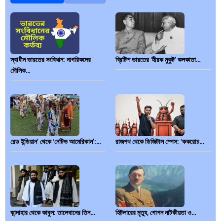
স্বাধীন ভারতের সংবিধান: নাগরিকদের
ব্রিটিশ ভারতের ‘হীরক মুকুট’ কলকাতা…
মৌলিক…
রেড ইন্ডিয়ান’ থেকে ‘নেটিভ আমেরিকান’:…
রাজপথ থেকে ডিজিটাল স্পেস: ‘ককরোচ…
কান্দাহার থেকে কাবুল: তালেবানের তিন…
হিটলারের মৃত্যু, গোপন নাটকীয়তা ও…