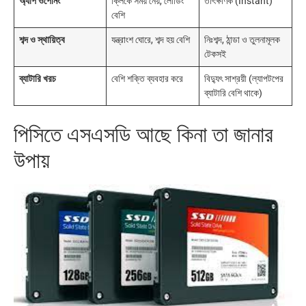
অ্যাপ ওপেনিং
ক্লিকে সময় নেয়, লোডিং
তাৎক্ষণিক (Instant)
বেশি
শব্দ ও স্থায়িত্ব
যন্ত্রাংশ ঘোরে, শব্দ হয় বেশি
নিঃশব্দ, ঠান্ডা ও তুলনামূলক
টেকসই
ব্যাটারি খরচ
বেশি শক্তি ব্যবহার করে
বিদ্যুৎ সাশ্রয়ী (ল্যাপটপের
ব্যাটারি বেশি থাকে)
পিসিতে এসএসডি আছে কিনা তা জানার
উপায়