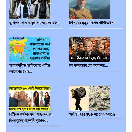
কান্দাহার থেকে কাবুল: তালেবানের তিন…
হিটলারের মৃত্যু, গোপন নাটকীয়তা ও…
আন্তর্জাতিক প্রতিবেদন: এশিয়া
সব সভ্যতারই তো পতন হয়:…
মহাদেশের ৪৯টি…
বৈশ্বিক অর্থব্যবস্থা, আইএমএফ-
অর্থ পাচারের মহাকাব্য: ১০০ ডলারের…
বিশ্বব্যাংক, ইসলামী ব্যাংকিং…