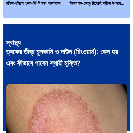
দক্ষিণ এশিয়ায় ‘জেন-জি’ বিপ্লব: বাংলাদেশ,
বিশেষ ইন-ডেপ্থ রিপোর্ট: ক্রীড়া উৎসবে…
…
স্বাস্থ্য
ত্বকের তীব্র চুলকানি ও দাউদ (রিংওয়ার্ম): কেন হয়
ভারত মহাসাগরের অশ্রু: শ্রীলঙ্কার ২৬…
ক্রূরতা ও ধ্বংসের মহাকাব্য: পৃথিবীর…
এবং কীভাবে পাবেন স্থায়ী মুক্তি?
ব্রাজিল ও আর্জেন্টিনার কালো অধ্যায়:…
পূর্ব ইউরোপ বনাম তুরস্ক: শত…