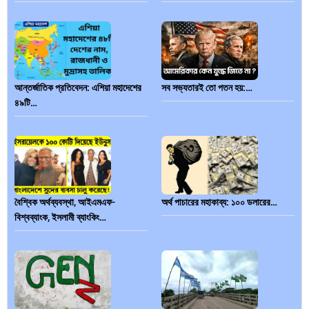
আন্তর্জাতিক প্রতিবেদন: এশিয়া মহাদেশের
সব সভ্যতারই তো পতন হয়:…
৪৯টি…
বৈশ্বিক অর্থব্যবস্থা, আইএমএফ-
অর্থ পাচারের মহাকাব্য: ১০০ ডলারের…
বিশ্বব্যাংক, ইসলামী ব্যাংকিং…