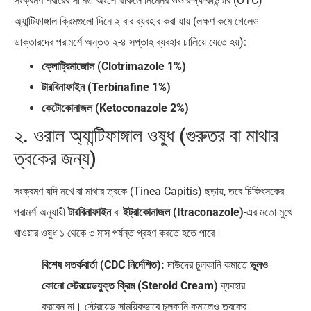
সংক্রমণ শরীরের সীমিত অংশে থাকলে নিম্নের ওভার-দ্য-কাউন্টার (OTC)
অ্যান্টিফাঙ্গাল ক্রিমগুলো দিনে ২ বার ব্যবহার করা যায় (লক্ষণ কমে গেলেও
ডাক্তারদের পরামর্শে অন্তত ২-৪ সপ্তাহ ব্যবহার চালিয়ে যেতে হয়):
ক্লোট্রিমাজোল (Clotrimazole 1%)
টারবিনাফাইন (Terbinafine 1%)
কেটোকোনাজল (Ketoconazole 2%)
২. ওরাল অ্যান্টিফাঙ্গাল ওষুধ (গুরুতর বা মাথার
ত্বকের জন্য)
সংক্রমণ যদি নখে বা মাথার ত্বকে (Tinea Capitis) ছড়ায়, তবে চিকিৎসকের
পরামর্শ অনুযায়ী
টারবিনাফাইন
বা
ইট্রাকোনাজল (Itraconazole)
-এর মতো মুখে
খাওয়ার ওষুধ ১ থেকে ৩ মাস পর্যন্ত গ্রহণ করতে হতে পারে।
বিশেষ সতর্কবার্তা (CDC নির্দেশিত):
দাউদের চুলকানি কমাতে
ভুলও
কোনো স্টেরয়েডযুক্ত ক্রিম (Steroid Cream)
ব্যবহার
করবেন না। স্টেরয়েড সাময়িকভাবে চুলকানি কমালেও ত্বকের