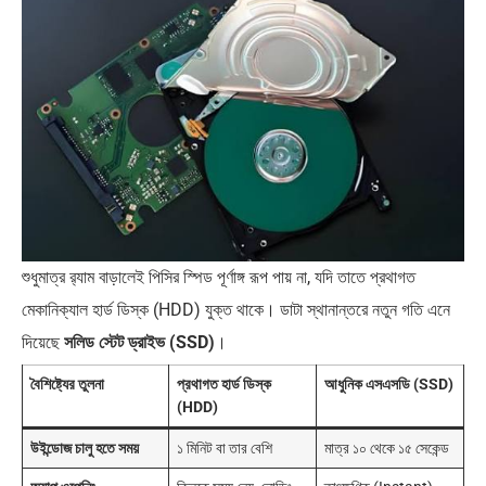
শুধুমাত্র র‍্যাম বাড়ালেই পিসির স্পিড পূর্ণাঙ্গ রূপ পায় না, যদি তাতে প্রথাগত
মেকানিক্যাল হার্ড ডিস্ক (HDD) যুক্ত থাকে। ডাটা স্থানান্তরে নতুন গতি এনে
দিয়েছে
সলিড স্টেট ড্রাইভ (SSD)
।
বৈশিষ্ট্যের তুলনা
প্রথাগত হার্ড ডিস্ক
আধুনিক এসএসডি (SSD)
(HDD)
উইন্ডোজ চালু হতে সময়
১ মিনিট বা তার বেশি
মাত্র ১০ থেকে ১৫ সেকেন্ড