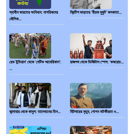
স্বাধীন ভারতের সংবিধান: নাগরিকদের
ব্রিটিশ ভারতের ‘হীরক মুকুট’ কলকাতা…
মৌলিক…
রেড ইন্ডিয়ান’ থেকে ‘নেটিভ আমেরিকান’:
রাজপথ থেকে ডিজিটাল স্পেস: ‘ককরোচ…
…
কান্দাহার থেকে কাবুল: তালেবানের তিন…
হিটলারের মৃত্যু, গোপন নাটকীয়তা ও…