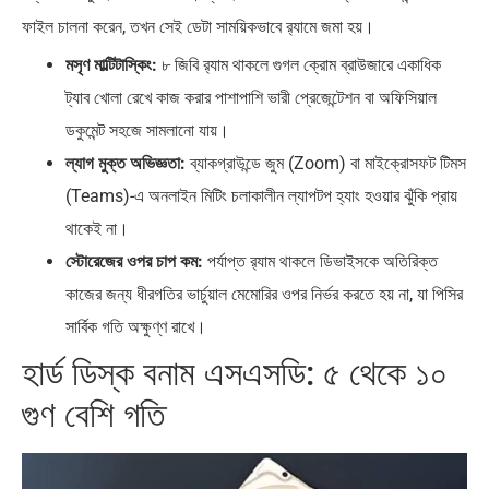
ফাইল চালনা করেন, তখন সেই ডেটা সাময়িকভাবে র‍্যামে জমা হয়।
মসৃণ মাল্টিটাস্কিং:
৮ জিবি র‍্যাম থাকলে গুগল ক্রোম ব্রাউজারে একাধিক
ট্যাব খোলা রেখে কাজ করার পাশাপাশি ভারী প্রেজেন্টেশন বা অফিসিয়াল
ডকুমেন্ট সহজে সামলানো যায়।
ল্যাগ মুক্ত অভিজ্ঞতা:
ব্যাকগ্রাউন্ডে জুম (Zoom) বা মাইক্রোসফট টিমস
(Teams)-এ অনলাইন মিটিং চলাকালীন ল্যাপটপ হ্যাং হওয়ার ঝুঁকি প্রায়
থাকেই না।
স্টোরেজের ওপর চাপ কম:
পর্যাপ্ত র‍্যাম থাকলে ডিভাইসকে অতিরিক্ত
কাজের জন্য ধীরগতির ভার্চুয়াল মেমোরির ওপর নির্ভর করতে হয় না, যা পিসির
সার্বিক গতি অক্ষুণ্ণ রাখে।
হার্ড ডিস্ক বনাম এসএসডি: ৫ থেকে ১০
গুণ বেশি গতি