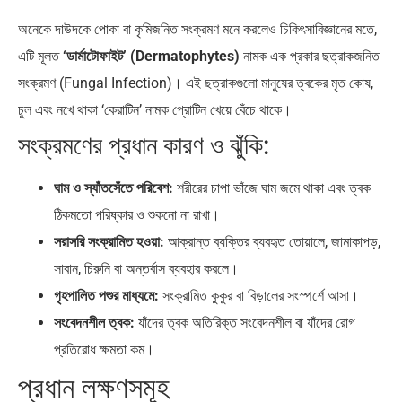
অনেকে দাউদকে পোকা বা কৃমিজনিত সংক্রমণ মনে করলেও চিকিৎসাবিজ্ঞানের মতে,
এটি মূলত
‘ডার্মাটোফাইট’ (Dermatophytes)
নামক এক প্রকার ছত্রাকজনিত
সংক্রমণ (Fungal Infection)। এই ছত্রাকগুলো মানুষের ত্বকের মৃত কোষ,
চুল এবং নখে থাকা ‘কেরাটিন’ নামক প্রোটিন খেয়ে বেঁচে থাকে।
সংক্রমণের প্রধান কারণ ও ঝুঁকি:
ঘাম ও স্যাঁতসেঁতে পরিবেশ:
শরীরের চাপা ভাঁজে ঘাম জমে থাকা এবং ত্বক
ঠিকমতো পরিষ্কার ও শুকনো না রাখা।
সরাসরি সংক্রামিত হওয়া:
আক্রান্ত ব্যক্তির ব্যবহৃত তোয়ালে, জামাকাপড়,
সাবান, চিরুনি বা অন্তর্বাস ব্যবহার করলে।
গৃহপালিত পশুর মাধ্যমে:
সংক্রামিত কুকুর বা বিড়ালের সংস্পর্শে আসা।
সংবেদনশীল ত্বক:
যাঁদের ত্বক অতিরিক্ত সংবেদনশীল বা যাঁদের রোগ
প্রতিরোধ ক্ষমতা কম।
প্রধান লক্ষণসমূহ