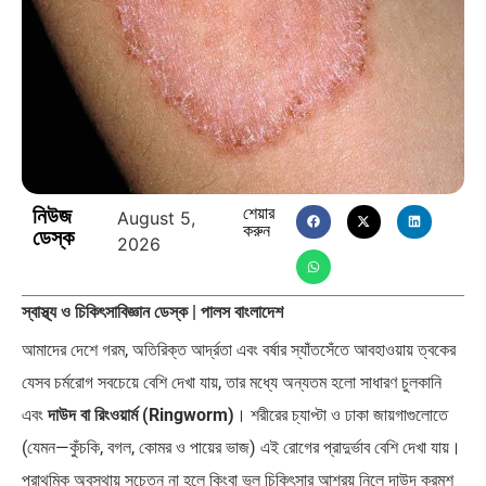
পৃথিবীতে বর্তমানে মোট দেশের সংখ্যা…
এশিয়ান সেঞ্চুরির দ্বৈরথ: চীন-ভারতের
বৈশ্বিক…
পাকিস্তান, চীন ও বাংলাদেশ: তিন…
আমেরিকা সারা দুনিয়ায় গণতন্ত্রের গান…
নিউজ
শেয়ার
August 5,
করুন
ডেস্ক
2026
স্বাস্থ্য ও চিকিৎসাবিজ্ঞান ডেস্ক | পালস বাংলাদেশ
আমাদের দেশে গরম, অতিরিক্ত আর্দ্রতা এবং বর্ষার স্যাঁতসেঁতে আবহাওয়ায় ত্বকের
যেসব চর্মরোগ সবচেয়ে বেশি দেখা যায়, তার মধ্যে অন্যতম হলো সাধারণ চুলকানি
এবং
দাউদ বা রিংওয়ার্ম (Ringworm)
। শরীরের চ্যাপ্টা ও ঢাকা জায়গাগুলোতে
(যেমন—কুঁচকি, বগল, কোমর ও পায়ের ভাজ) এই রোগের প্রাদুর্ভাব বেশি দেখা যায়।
প্রাথমিক অবস্থায় সচেতন না হলে কিংবা ভুল চিকিৎসার আশ্রয় নিলে দাউদ ক্রমশ