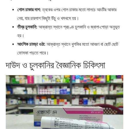
গোল চাকার দাগ:
ত্বকের ওপর গোল চাকার মতো লালচে আংটির আকার
নেয়, যার চারপাশ কিছুটা উঁচু ও খসখসে হয়।
তীব্র চুলকানি:
আক্রান্ত স্থানে প্রচণ্ড চুলকানি ও জ্বালা-পোড়া অনুভূত
হয়।
আংশিক চামড়া ওঠা:
আক্রান্ত স্থানে খুশকির মতো আবরণ বা ছোট ছোট
ফোসকা পড়তে পারে।
দাউদ ও চুলকানির বৈজ্ঞানিক চিকিৎসা