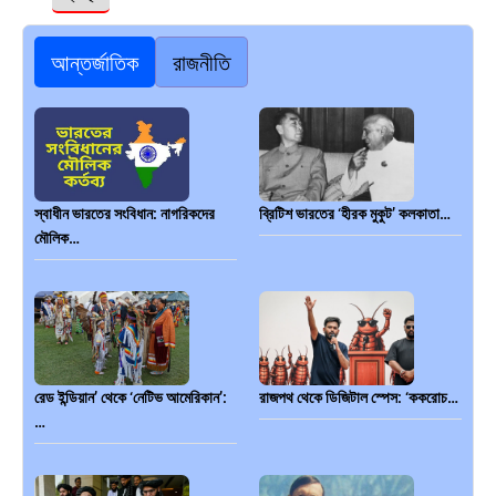
আন্তর্জাতিক
রাজনীতি
স্বাধীন ভারতের সংবিধান: নাগরিকদের
ব্রিটিশ ভারতের ‘হীরক মুকুট’ কলকাতা…
মৌলিক…
রেড ইন্ডিয়ান’ থেকে ‘নেটিভ আমেরিকান’:
রাজপথ থেকে ডিজিটাল স্পেস: ‘ককরোচ…
…