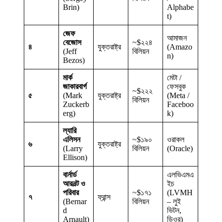
Brin)
Alphabe
t)
জেফ
আমাজন
বেজোস
~$২২৪
৪
যুক্তরাষ্ট্র
(Amazo
(Jeff
বিলিয়ন
n)
Bezos)
মার্ক
মেটা /
জাকারবার্গ
ফেসবুক
~$২২২
৫
(Mark
যুক্তরাষ্ট্র
(Meta /
বিলিয়ন
Zuckerb
Faceboo
erg)
k)
ল্যারি
এলিসন
~$১৯০
ওরাকল
৬
যুক্তরাষ্ট্র
(Larry
বিলিয়ন
(Oracle)
Ellison)
বার্নার্ড
এলভিএমএ
আরনল্ট ও
ইচ
পরিবার
~$১৭১
(LVMH
৭
ফ্রান্স
(Bernar
বিলিয়ন
– লুই
d
ভিটন,
Arnault)
ডিওর)