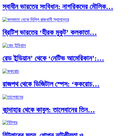
স্বাধীন ভারতের সংবিধান: নাগরিকদের মৌলিক…
ব্রিটিশ ভারতের ‘হীরক মুকুট’ কলকাতা…
রেড ইন্ডিয়ান’ থেকে ‘নেটিভ আমেরিকান’:…
রাজপথ থেকে ডিজিটাল স্পেস: ‘ককরোচ…
কান্দাহার থেকে কাবুল: তালেবানের তিন…
হিটলারের মৃত্যু, গোপন নাটকীয়তা ও…