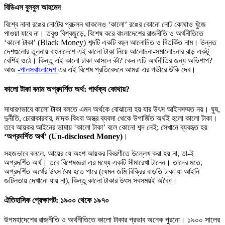
বিডিএস বুলবুল আহমেদ
বিশ্বে নানা রঙের নোটের প্রচলন থাকলেও ‘কালো’ রঙের কোনো নোট কোথাও খুঁজে
পাওয়া যাবে না। তবুও বিশ্বজুড়ে, বিশেষ করে বাংলাদেশের রাজনীতি ও অর্থনীতিতে
‘কালো টাকা’ (Black Money) শব্দটি একটি বহুল আলোচিত ও বিতর্কিত নাম। উন্নত
দেশগুলোর তুলনায় বাংলাদেশে এই কালো টাকা নিয়ে আলোচনা-সমালোচনার ঝড় একটু
বেশিই ওঠে। কিন্তু এই কালো টাকা আসলে কী? কেন এটি অর্থনীতির জন্য অভিশাপ?
আজ
-পালসবাংলাদেশ
এর এই বিশেষ প্রতিবেদনে আমরা এর গভীরে উঁকি দেব।
কালো টাকা বনাম অপ্রদর্শিত অর্থ: পার্থক্য কোথায়?
সাধারণভাবে কালো টাকা বলতে এমন অর্থকে বোঝানো হয় যার উৎস আইনসম্মত নয়। ঘুষ,
দুর্নীতি, চোরাকারবার, মাদক কিংবা অস্ত্র ব্যবসা থেকে উপার্জিত অর্থই হলো কালো টাকা।
তবে আয়কর আইনের ভাষায় ‘কালো টাকা’ বলে কোনো শব্দ নেই; সেখানে ব্যবহৃত হয়
‘অপ্রদর্শিত অর্থ’ (Un-disclosed Money)
।
সহজভাবে বললে, আয়ের যে অংশ আয়কর বিবরণীতে উল্লেখ করা হয় না, তা-ই
অপ্রদর্শিত অর্থ। তবে বিশেষজ্ঞরা এর মধ্যে একটি সীমারেখা টানেন। তাদের মতে,
অপ্রদর্শিত অর্থের উৎস বৈধ হতে পারে (যেমন জমি বিক্রির বাড়তি টাকা যা আইনি
জটিলতায় দেখানো যায় না), কিন্তু কালো টাকার উৎস সবসময়ই অবৈধ।
ঐতিহাসিক প্রেক্ষাপট: ১৯০০ থেকে ১৯৭০
উপমহাদেশের রাজনীতি ও অর্থনীতিতে কালো টাকার প্রভাব অনেক পুরনো। ১৯০০ সালের