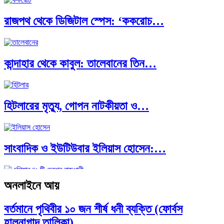
রাজপথ থেকে ডিজিটাল স্পেস: ‘ককরোচ…
পৃথিবীতে বর্তমানে মোট দেশের সংখ্যা…
কান্দাহার থেকে কাবুল: তালেবানের তিন…
এশিয়ান সেঞ্চুরির দ্বৈরথ: চীন-ভারতের বৈশ্বিক…
হিটলারের মৃত্যু, গোপন নাটকীয়তা ও…
সাংবাদিক ও ইউটিউবার ইলিয়াস হোসেন:…
অনলাইনে আয়
আন্তর্জাতিক প্রতিবেদন: এশিয়া মহাদেশের ৪৯টি…
বর্তমানে পৃথিবীর ১০ জন শীর্ষ ধনী ব্যক্তি (ফোর্বস
হালনাগাদ তালিকা)