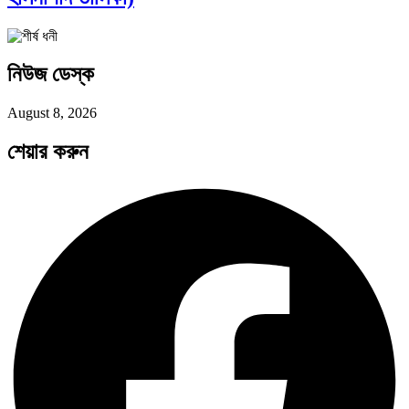
সব সভ্যতারই তো পতন হয়:…
নিউজ ডেস্ক
পরবর্তী রাষ্ট্রপতি নির্বাচন ২০২৬: আলোচনায়…
August 8, 2026
শেয়ার করুন
প্রথাগত মেধা, স্ট্র্যাটেজিক গভর্নেন্স ও…
পদ্মা সেতু ও রেল সংযোগ…
বৈশ্বিক অর্থব্যবস্থা, আইএমএফ-বিশ্বব্যাংক, ইসলামী
ব্যাংকিং…