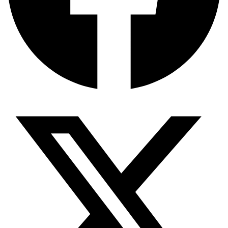
অর্থ পাচারের মহাকাব্য: ১০০ ডলারের…
দক্ষিণ এশিয়ায় ‘জেন-জি’ বিপ্লব: বাংলাদেশ,…
বিশেষ ইন-ডেপ্থ রিপোর্ট: ক্রীড়া উৎসবে…