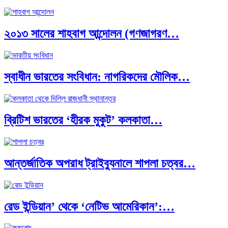
দক্ষিণ এশিয়ায় ‘জেন-জি’ বিপ্লব: বাংলাদেশ,…
২০১৩ সালের শাহবাগ আন্দোলন (গণজাগরণ…
বিশেষ ইন-ডেপ্থ রিপোর্ট: ক্রীড়া উৎসবে…
স্বাধীন ভারতের সংবিধান: নাগরিকদের মৌলিক…
ভারত মহাসাগরের অশ্রু: শ্রীলঙ্কার ২৬…
ব্রিটিশ ভারতের ‘হীরক মুকুট’ কলকাতা…
ক্রূরতা ও ধ্বংসের মহাকাব্য: পৃথিবীর…
আন্তর্জাতিক অপরাধ ট্রাইব্যুনালে শাপলা চত্বর…
ব্রাজিল ও আর্জেন্টিনার কালো অধ্যায়:…
রেড ইন্ডিয়ান’ থেকে ‘নেটিভ আমেরিকান’:…
পূর্ব ইউরোপ বনাম তুরস্ক: শত…