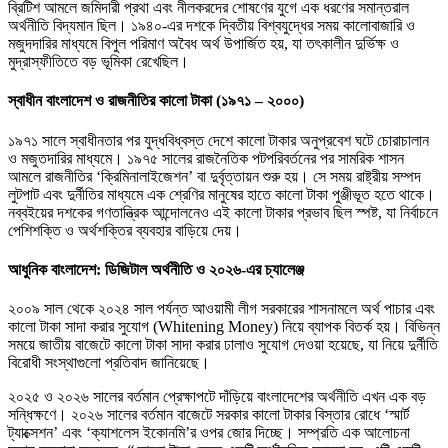
ব্রিটিশ আমলে জমিদারী প্রথা এবং নীলকরদের শোষণের যুগে এক ধরণের সমান্তরাল
অর্থনীতি বিদ্যমান ছিল। ১৯৪০-এর দশকে দ্বিতীয় বিশ্বযুদ্ধের সময় কালোবাজারি ও
মজুদদারির মাধ্যমে বিপুল পরিমাণ অবৈধ অর্থ উপার্জিত হয়, যা তৎকালীন দুর্ভিক্ষ ও
মুদ্রাস্ফীতিতে বড় ভূমিকা রেখেছিল।
স্বাধীন বাংলাদেশ ও রাজনীতির কালো টাকা (১৯৭১ – ২০০০)
১৯৭১ সালে স্বাধীনতার পর যুদ্ধবিধ্বস্ত দেশে কালো টাকার অনুপ্রবেশ ঘটে চোরাচালান
ও মজুতদারির মাধ্যমে। ১৯৭৫ সালের রাজনৈতিক পটপরিবর্তনের পর সামরিক শাসন
আমলে রাজনীতির ‘ক্রিমিনালাইজেশন’ বা দুর্বৃত্তায়ন শুরু হয়। সে সময় রাষ্ট্রীয় সম্পদ
লুটপাট এবং দুর্নীতির মাধ্যমে এক শ্রেণির মানুষের হাতে কালো টাকা পুঞ্জীভূত হতে থাকে।
নব্বইয়ের দশকের গণতান্ত্রিক আন্দোলনেও এই কালো টাকার প্রভাব ছিল স্পষ্ট, যা নির্বাচনে
পেশিশক্তি ও অর্থশক্তির ব্যবহার বাড়িয়ে দেয়।
আধুনিক বাংলাদেশ: ডিজিটাল অর্থনীতি ও ২০২৬-এর চ্যালেঞ্জ
২০০৯ সাল থেকে ২০২৪ সাল পর্যন্ত আওয়ামী লীগ সরকারের শাসনামলে অর্থ পাচার এবং
কালো টাকা সাদা করার সুযোগ (Whitening Money) নিয়ে ব্যাপক বিতর্ক হয়। বিভিন্ন
সময়ে জাতীয় বাজেটে কালো টাকা সাদা করার ঢালাও সুযোগ দেওয়া হয়েছে, যা নিয়ে দুর্নীতি
বিরোধী সংস্থাগুলো প্রতিবাদ জানিয়েছে।
২০২৫ ও ২০২৬ সালের বর্তমান প্রেক্ষাপটে দাঁড়িয়ে বাংলাদেশের অর্থনীতি এখন এক বড়
সন্ধিক্ষণে। ২০২৬ সালের বর্তমান বাজেটে সরকার কালো টাকার বিস্তার রোধে ‘স্মার্ট
ট্যাক্সেশন’ এবং ‘ক্যাশলেস ইকোনমি’র ওপর জোর দিচ্ছে। সম্প্রতি এক আলোচনা