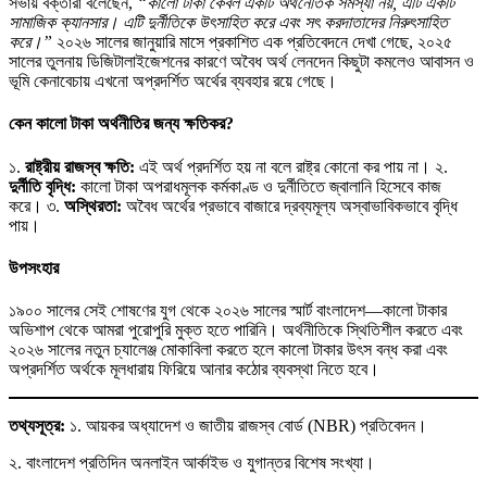
সভায় বক্তারা বলেছেন,
“কালো টাকা কেবল একটি অর্থনৈতিক সমস্যা নয়, এটি একটি
সামাজিক ক্যানসার। এটি দুর্নীতিকে উৎসাহিত করে এবং সৎ করদাতাদের নিরুৎসাহিত
করে।”
২০২৬ সালের জানুয়ারি মাসে প্রকাশিত এক প্রতিবেদনে দেখা গেছে, ২০২৫
সালের তুলনায় ডিজিটালাইজেশনের কারণে অবৈধ অর্থ লেনদেন কিছুটা কমলেও আবাসন ও
ভূমি কেনাবেচায় এখনো অপ্রদর্শিত অর্থের ব্যবহার রয়ে গেছে।
কেন কালো টাকা অর্থনীতির জন্য ক্ষতিকর?
১.
রাষ্ট্রীয় রাজস্ব ক্ষতি:
এই অর্থ প্রদর্শিত হয় না বলে রাষ্ট্র কোনো কর পায় না। ২.
দুর্নীতি বৃদ্ধি:
কালো টাকা অপরাধমূলক কর্মকাণ্ড ও দুর্নীতিতে জ্বালানি হিসেবে কাজ
করে। ৩.
অস্থিরতা:
অবৈধ অর্থের প্রভাবে বাজারে দ্রব্যমূল্য অস্বাভাবিকভাবে বৃদ্ধি
পায়।
উপসংহার
১৯০০ সালের সেই শোষণের যুগ থেকে ২০২৬ সালের স্মার্ট বাংলাদেশ—কালো টাকার
অভিশাপ থেকে আমরা পুরোপুরি মুক্ত হতে পারিনি। অর্থনীতিকে স্থিতিশীল করতে এবং
২০২৬ সালের নতুন চ্যালেঞ্জ মোকাবিলা করতে হলে কালো টাকার উৎস বন্ধ করা এবং
অপ্রদর্শিত অর্থকে মূলধারায় ফিরিয়ে আনার কঠোর ব্যবস্থা নিতে হবে।
তথ্যসূত্র:
১. আয়কর অধ্যাদেশ ও জাতীয় রাজস্ব বোর্ড (NBR) প্রতিবেদন।
২. বাংলাদেশ প্রতিদিন অনলাইন আর্কাইভ ও যুগান্তর বিশেষ সংখ্যা।