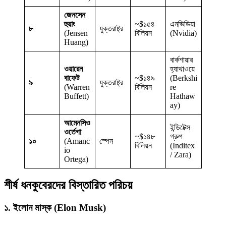
জেনসেন
হুয়াং
~$১৫৪
এনভিডিয়া
৮
যুক্তরাষ্ট্র
(Jensen
বিলিয়ন
(Nvidia)
Huang)
বার্কশায়ার
ওয়ারেন
হ্যাথাওয়ে
বাফেট
~$১৪৯
(Berkshi
৯
যুক্তরাষ্ট্র
(Warren
বিলিয়ন
re
Buffett)
Hathaw
ay)
আমেনসিও
ইন্ডিটেক্স
ওর্তেগা
~$১৪৮
গ্রুপ
১০
(Amanc
স্পেন
বিলিয়ন
(Inditex
io
/ Zara)
Ortega)
শীর্ষ ধনকুবেরদের বিস্তারিত পরিচয়
১. ইলোন মাস্ক (Elon Musk)