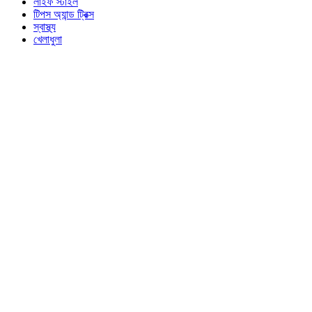
লাইফ স্টাইল
টিপস অ্যান্ড ট্রিক্স
স্বাস্থ্য
খেলাধুলা