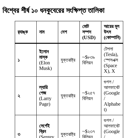
বিশ্বের শীর্ষ ১০ ধনকুবেরের সংক্ষিপ্ত তালিকা
মোট
আয়ের মূল
র‍্যাঙ্ক
নাম
দেশ
সম্পদ
উৎস
(USD)
(কোম্পানি)
টেপলা
ইলোন
(Tesla),
মাস্ক
~$৮৩৯
১
যুক্তরাষ্ট্র
স্পেসএক্স
(Elon
বিলিয়ন
(Space
Musk)
X), X
গুগল /
ল্যারি
আলফাবেট
পেজ
~$২৫৭
(Google
২
যুক্তরাষ্ট্র
(Larry
বিলিয়ন
/
Page)
Alphabe
t)
গুগল /
সের্গেই
আলফাবেট
ব্রিন
~$২৩৭
(Google
৩
যুক্তরাষ্ট্র
(Sergey
বিলিয়ন
/