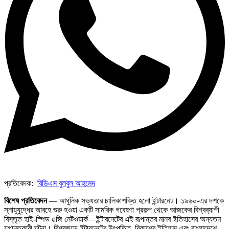
প্রতিবেদক:
বিডিএস বুলবুল আহমেদ
বিশেষ প্রতিবেদন
— আধুনিক সভ্যতার চালিকাশক্তি হলো ইন্টারনেট। ১৯৬০-এর দশকে
স্নায়ুযুদ্ধের আবহে শুরু হওয়া একটি সামরিক গবেষণা প্রকল্প থেকে আজকের বিশ্বব্যাপী
বিস্তৃত হাই-স্পিড ৫জি নেটওয়ার্ক—ইন্টারনেটের এই রূপান্তর মানব ইতিহাসের অন্যতম
যুগান্তকারী ঘটনা। বিশ্বজুড়ে ইন্টারনেটের উৎপত্তি, বিকাশের ইতিহাস এবং বাংলাদেশে