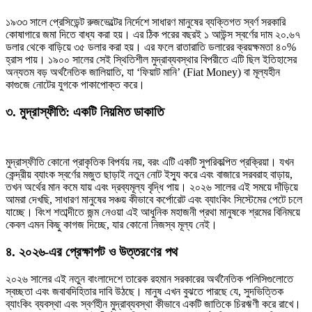
১৯৩৩ সালে প্রেসিডেন্ট রুজভেল্টের নির্দেশে সাধারণ মানুষের ব্যক্তিগত স্বর্ণ সরকারি
কোষাগারে জমা দিতে বাধ্য করা হয়। এর ঠিক পরের বছরই ১ আউন্স স্বর্ণের দাম ২০.৬৭
ডলার থেকে বাড়িয়ে ৩৫ ডলার করা হয়। এর ফলে রাতারাতি ডলারের ক্রয়ক্ষমতা ৪০%
হ্রাস পায়। ১৯০০ সালের সেই স্থিতিশীল মুদ্রাব্যবস্থার বিপরীতে এটি ছিল ইতিহাসের
অন্যতম বড় অর্থনৈতিক জালিয়াতি, যা ‘ফিয়াট মানি’ (Fiat Money) বা মূল্যহীন
কাগুজে নোটের যুগকে পাকাপোক্ত করে।
৩. মুদ্রাস্ফীতি: একটি নিয়মিত ডাকাতি
মুদ্রাস্ফীতি কোনো প্রাকৃতিক বিপর্যয় নয়, বরং এটি একটি সুপরিকল্পিত প্রক্রিয়া। যখন
কেন্দ্রীয় ব্যাংক স্বর্ণের মজুত ছাড়াই নতুন নোট ইস্যু করে এবং বাজারে সরবরাহ বাড়ায়,
তখন অর্থের মান কমে যায় এবং দ্রব্যমূল্য বৃদ্ধি পায়। ২০২৬ সালের এই সময়ে দাঁড়িয়ে
আমরা দেখছি, সাধারণ মানুষের সঞ্চয় কীভাবে কর্পোরেট এবং ব্যাংকিং সিস্টেমের পেটে চলে
যাচ্ছে। বিংশ শতাব্দীতে জন্ম নেওয়া এই আধুনিক মহাজনী প্রথা মানুষকে শ্রমের বিনিময়ে
কেবল এমন কিছু কাগজ দিচ্ছে, যার কোনো নিজস্ব মূল্য নেই।
৪. ২০২৬-এর প্রেক্ষাপট ও উত্তরণের পথ
২০২৬ সালের এই নতুন বাংলাদেশে তারেক রহমান সরকারের অর্থনৈতিক পলিসিগুলোতে
স্বচ্ছতা এবং জবাবদিহিতার দাবি উঠছে। মানুষ এখন বুঝতে পারছে যে, সুদভিত্তিক
ব্যাংকিং ব্যবস্থা এবং স্বর্ণহীন মুদ্রাব্যবস্থা কীভাবে একটি জাতিকে চিরঋণী করে রাখে।