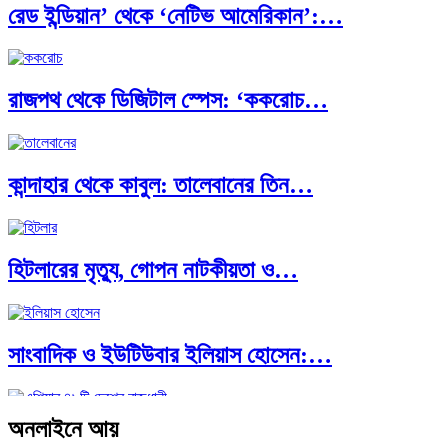
রেড ইন্ডিয়ান’ থেকে ‘নেটিভ আমেরিকান’:…
পূর্ব ইউরোপ বনাম তুরস্ক: শত…
রাজপথ থেকে ডিজিটাল স্পেস: ‘ককরোচ…
পৃথিবীতে বর্তমানে মোট দেশের সংখ্যা…
কান্দাহার থেকে কাবুল: তালেবানের তিন…
এশিয়ান সেঞ্চুরির দ্বৈরথ: চীন-ভারতের বৈশ্বিক…
হিটলারের মৃত্যু, গোপন নাটকীয়তা ও…
সাংবাদিক ও ইউটিউবার ইলিয়াস হোসেন:…
অনলাইনে আয়
আন্তর্জাতিক প্রতিবেদন: এশিয়া মহাদেশের ৪৯টি…