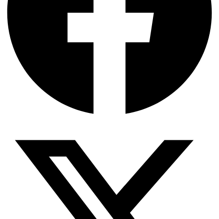
অর্থ পাচারের মহাকাব্য: ১০০ ডলারের…
দক্ষিণ এশিয়ায় ‘জেন-জি’ বিপ্লব: বাংলাদেশ,…
বিশেষ ইন-ডেপ্থ রিপোর্ট: ক্রীড়া উৎসবে…