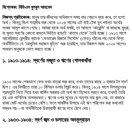
বিশ্লেষক: বিডিএস বুলবুল আহমেদ
নিজস্ব প্রতিবেদক:
মানুষ তার জীবনের অধিকাংশ সময় যার পেছনে ব্যয় করে, তা হলো
অর্থ। কিন্তু বিংশ শতাব্দীর শুরু থেকে ২০২৬ সালের এই হাই-টেক যুগ পর্যন্ত অর্থের
সংজ্ঞা আমূল বদলে গেছে। আমরা যাকে অর্থ বলছি, তা আসলে ‘কারেন্সি’ বা কাগুজে মুদ্রা,
যা মূলত স্বর্ণের কোনো বাস্তব ভিত্তি ছাড়াই ‘বাতাস থেকে’ তৈরি হচ্ছে। ১৯১৩ সালে
আমেরিকার কেন্দ্রীয় ব্যাংক ‘ফেডারেল রিজার্ভ সিস্টেম’ (ফেড) গঠনের পর থেকে বিশ্ব
অর্থনীতিতে যে ‘আধুনিক মহাজন বৃত্তি’ শুরু হয়েছিল, তার বিষফল আজ ২০২৬ সালেও
সাধারণ মানুষকে ভোগ করতে হচ্ছে।
১. ১৯১৩-১৯১৪: স্বর্ণের মজুত ও ঋণের গোলকধাঁধা
১৯১৩ সালের শেষভাগে ফেড যখন যাত্রা শুরু করে, তখন তাদের কাছে ২ হাজার টন স্বর্ণ
ছিল। এর বিপরীতে তারা ১০ বিলিয়ন ডলার প্রিন্ট করে। কিন্তু ১৯১৪ সালে বিশ্বযুদ্ধের
প্রস্তুতি নিতে গিয়ে যখন মার্কিন সরকার এই অর্থ ঋণ হিসেবে গ্রহণ করে, তখনই তৈরি
হয় এক গাণিতিক অসম্ভবতা। ঋণের ওপর সুদের যে অদৃশ্য দায় জন্ম নেয়, তা বাজারে
থাকা মোট অর্থের চেয়েও বেশি। ফলে সামষ্টিক উপায়ে এই ঋণ পরিশোধ করা কখনোই
সম্ভব নয়—যা অর্থনীতিকে চিরস্থায়ী ঋণের পথে ঠেলে দেয়।
২. ১৯৩৩-১৯৩৪: স্বর্ণ জব্দ ও ডলারের অবমূল্যায়ন