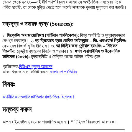
১৯০০ থেকে ২০২৬—এই দীর্ঘ পথপরিক্রমায় আমরা যে অর্থনৈতিক দাসত্বের দিকে
ধাবিত হয়েছি, তা থেকে মুক্তি পেতে হলে অর্থের সংজ্ঞাকে পুনরায় মূল্যায়ন করা জরুরি।
তথ্যসূত্র ও সহায়ক গ্রন্থ (Sources):
১.
সিক্রেটস অব জায়োনিজম (গার্ডিয়ান পাবলিকেশন):
বিশ্ব অর্থনীতি ও মুদ্রাব্যবস্থার
নেপথ্য চক্রান্ত। ২.
দ্য ক্রিয়েচার ফ্রম জেকিল আইল্যান্ড – জি. এডওয়ার্ড গ্রিফিন:
ফেডারেল রিজার্ভ সৃষ্টির ইতিহাস। ৩.
আ হিস্ট্রি অফ সেন্ট্রাল ব্যাংকিং – স্টিফেন
মিডলটন:
কেন্দ্রীয় ব্যাংকের বিবর্তন ও প্রভাব। ৪.
গুগল এনালাইসিস ও ইকোনমিক
ডাটাবেজ (২০২৬):
মুদ্রাস্ফীতি ও বৈশ্বিক ঋণের বর্তমান পরিসংখ্যান।
প্রতিবেদক:
বিডিএস বুলবুল আহমেদ
আরও খবর জানতে ভিজিট করুন:
বাংলাদেশ
প্রতিদিন
বিষয়ঃ
অর্থনীতি
আন্তর্জাতিক
ইতিহাস
রাজনৈতিক বিশ্লেষণ
মন্তব্য করুন
আপনার ই-মেইল এ্যাড্রেস প্রকাশিত হবে না।
*
চিহ্নিত বিষয়গুলো আবশ্যক।