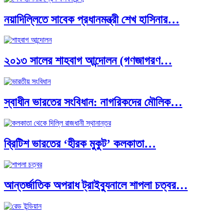
নয়াদিল্লিতে সাবেক প্রধানমন্ত্রী শেখ হাসিনার…
দক্ষিণ এশিয়ায় ‘জেন-জি’ বিপ্লব: বাংলাদেশ,…
২০১৩ সালের শাহবাগ আন্দোলন (গণজাগরণ…
বিশেষ ইন-ডেপ্থ রিপোর্ট: ক্রীড়া উৎসবে…
স্বাধীন ভারতের সংবিধান: নাগরিকদের মৌলিক…
ভারত মহাসাগরের অশ্রু: শ্রীলঙ্কার ২৬…
ব্রিটিশ ভারতের ‘হীরক মুকুট’ কলকাতা…
ক্রূরতা ও ধ্বংসের মহাকাব্য: পৃথিবীর…
আন্তর্জাতিক অপরাধ ট্রাইব্যুনালে শাপলা চত্বর…
ব্রাজিল ও আর্জেন্টিনার কালো অধ্যায়:…