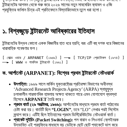
ইন্টারনেটের আগমন থেকে শুরু করে ২০২৬ সালের নতুন সাবমেরিন ক্যাবল ও ৫জি
প্রযুক্তির বর্তমান চিত্র এই প্রতিবেদনে বিস্তারিতভাবে তুলে ধরা হলো।
১. বিশ্বজুড়ে ইন্টারনেট আবিষ্কারের ইতিহাস
ইন্টারনেটের উদ্ভব কোনো একক বিজ্ঞানীর হাত ধরে হয়নি; বরং এটি বহু দশক ধরে বিজ্ঞানের
ধারাবাহিক গবেষণার ফল।
[ কোল্ড ওয়ার / ARPANET (১৯৬৯) ] ──► [ TCP/IP প্রোটোকল (১৯৭৪) ] 
ক. আর্পানেট (ARPANET): বিশ্বের প্রথম ইন্টারনেট নেটওয়ার্ক
উৎপত্তি:
১৯৬৯ সালে মার্কিন যুক্তরাষ্ট্রের প্রতিরক্ষা বিভাগের অধীনস্থ
‘Advanced Research Projects Agency’ (ARPA) স্নায়ুযুদ্ধ
চলাকালীন পারমাণবিক হামলায় অক্ষত থাকতে পারে এমন যোগাযোগ ব্যবস্থা
হিসেবে
ARPANET
তৈরি করে।
প্রথম বার্তা (২৯ অক্টোবর, ১৯৬৯):
আর্পানেটের মাধ্যমে প্রথম বার্তা পাঠানোর
চেষ্টা করা হয়। বার্তাটি ছিল
“LOGIN”
, তবে “LO” লেখার পরই সিস্টেম
ক্র্যাশ করে। এটিই ছিল ইতিহাসের প্রথম ডিস্ট্রিবিউটেড নেটওয়ার্ক বার্তা।
প্যাকেট সুইচিং (Packet Switching):
পল বারান ও লিওনার্ড ক্লেইনরক
উদ্ভাবিত এই প্রযুক্তির মাধ্যমে বড় ডেটাকে ছোট ছোট প্যাকেটে ভাগ করে