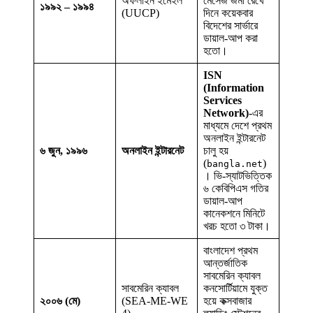
অফলাইন ইমেইল
মেসেজ জমা রেখে
১৯৯২ – ১৯৯৪
(UUCP)
দিনে কয়েকবার
বিদেশের সার্ভারে
ডায়াল-আপ করা
হতো।
ISN
(Information
Services
Network)
-এর
মাধ্যমে দেশে প্রথম
অনলাইন ইন্টারনেট
৬ জুন, ১৯৯৬
অনলাইন ইন্টারনেট
চালু হয়
(
)
bangla.net
। ভি-স্যাটভিত্তিক
৬ কেবিপিএস গতির
ডায়াল-আপ
কানেকশনে মিনিটে
খরচ হতো ৩ টাকা।
বাংলাদেশ প্রথম
আন্তর্জাতিক
সাবমেরিন ক্যাবল
সাবমেরিন ক্যাবল
কনসোর্টিয়ামে যুক্ত
২০০৬ (মে)
(SEA-ME-WE
হয়ে কক্সবাজার