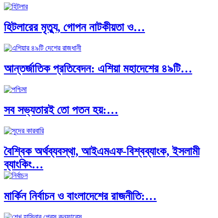
হিটলারের মৃত্যু, গোপন নাটকীয়তা ও…
আন্তর্জাতিক প্রতিবেদন: এশিয়া মহাদেশের ৪৯টি…
সব সভ্যতারই তো পতন হয়:…
বৈশ্বিক অর্থব্যবস্থা, আইএমএফ-বিশ্বব্যাংক, ইসলামী
ব্যাংকিং…
মার্কিন নির্বাচন ও বাংলাদেশের রাজনীতি:…
অর্থ পাচারের মহাকাব্য: ১০০ ডলারের…