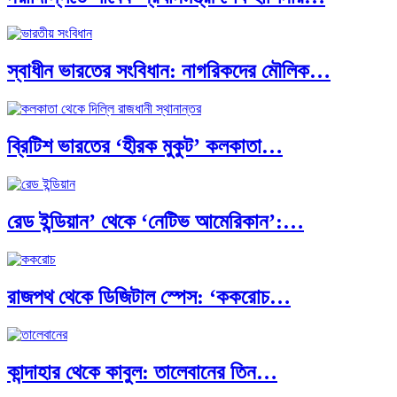
স্বাধীন ভারতের সংবিধান: নাগরিকদের মৌলিক…
ব্রিটিশ ভারতের ‘হীরক মুকুট’ কলকাতা…
রেড ইন্ডিয়ান’ থেকে ‘নেটিভ আমেরিকান’:…
রাজপথ থেকে ডিজিটাল স্পেস: ‘ককরোচ…
কান্দাহার থেকে কাবুল: তালেবানের তিন…