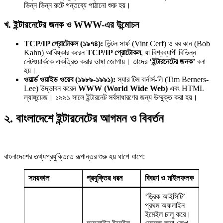
ভিন্ন ভিন্ন রুটে গন্তব্যে পাঠানো শুরু হয়।
খ. ইন্টারনেটের জনক ও WWW-এর উন্মোচন
TCP/IP প্রোটোকল (১৯৭৪):
ভিন্টন সার্ফ (Vint Cerf) ও বব কান (Bob
Kahn) আবিষ্কার করেন
TCP/IP প্রোটোকল
, যা বিশ্বব্যাপী বিভিন্ন
নেটওয়ার্ককে একত্রিত করার ভাষা জোগায়। তাদের
‘ইন্টারনেটের জনক’
বলা
হয়।
ওয়ার্ল্ড ওয়াইড ওয়েব (১৯৮৯-১৯৯১):
স্যার টিম বার্নার্স-লি (Tim Berners-
Lee) উদ্ভাবন করেন
WWW (World Wide Web)
এবং HTML
ল্যাঙ্গুয়েজ। ১৯৯১ সালে ইন্টারনেট সর্বসাধারণের জন্য উম্মুক্ত করা হয়।
২. বাংলাদেশে ইন্টারনেটের আগমন ও বিবর্তন
বাংলাদেশের তথ্যপ্রযুক্তিতে রূপান্তর শুরু হয় ধাপে ধাপে:
সময়কাল
প্রযুক্তির ধরন
বিবরণ ও মাইলফলক
‘ড্রিক আইসিটি’
প্রথম অফলাইন
ইমেইল চালু করে।