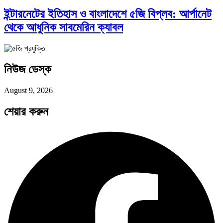
ইন্টারনেটের ইতিহাস ও বাংলাদেশে ৫জি বিপ্লব: আর্পানেট
থেকে আধুনিক সাবমেরিন ক্যাবল
সব সভ্যতারই তো পতন হয়:…
নিউজ ডেস্ক
পরবর্তী রাষ্ট্রপতি নির্বাচন ২০২৬: আলোচনায়…
August 9, 2026
শেয়ার করুন
প্রথাগত মেধা, স্ট্র্যাটেজিক গভর্নেন্স ও…
পদ্মা সেতু ও রেল সংযোগ…
বৈশ্বিক অর্থব্যবস্থা, আইএমএফ-বিশ্বব্যাংক, ইসলামী
ব্যাংকিং…