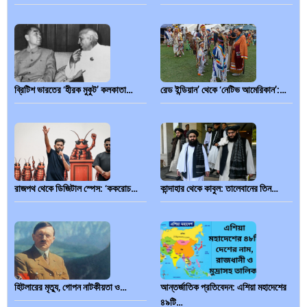
ব্রিটিশ ভারতের ‘হীরক মুকুট’ কলকাতা…
রেড ইন্ডিয়ান’ থেকে ‘নেটিভ আমেরিকান’:…
রাজপথ থেকে ডিজিটাল স্পেস: ‘ককরোচ…
কান্দাহার থেকে কাবুল: তালেবানের তিন…
হিটলারের মৃত্যু, গোপন নাটকীয়তা ও…
আন্তর্জাতিক প্রতিবেদন: এশিয়া মহাদেশের
৪৯টি…