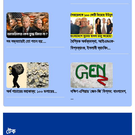
সব সভ্যতারই তো পতন হয়:…
বৈশ্বিক অর্থব্যবস্থা, আইএমএফ-
বিশ্বব্যাংক, ইসলামী ব্যাংকিং…
অর্থ পাচারের মহাকাব্য: ১০০ ডলারের…
দক্ষিণ এশিয়ায় ‘জেন-জি’ বিপ্লব: বাংলাদেশ,
…
টেক