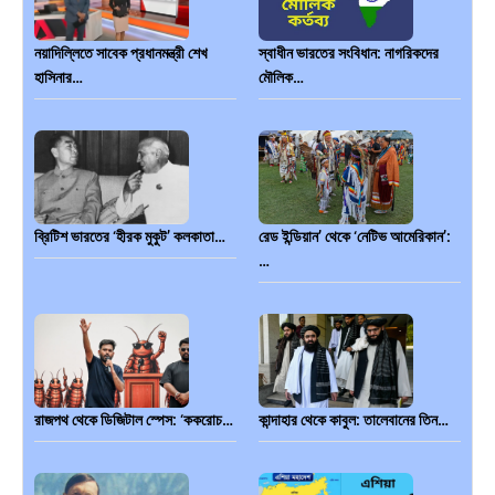
নয়াদিল্লিতে সাবেক প্রধানমন্ত্রী শেখ
স্বাধীন ভারতের সংবিধান: নাগরিকদের
হাসিনার…
মৌলিক…
ব্রিটিশ ভারতের ‘হীরক মুকুট’ কলকাতা…
রেড ইন্ডিয়ান’ থেকে ‘নেটিভ আমেরিকান’:
…
রাজপথ থেকে ডিজিটাল স্পেস: ‘ককরোচ…
কান্দাহার থেকে কাবুল: তালেবানের তিন…