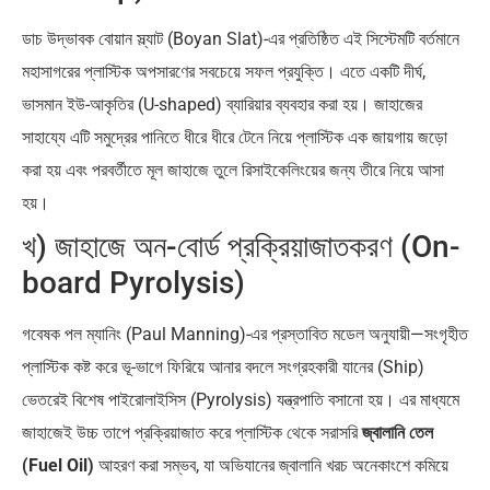
ডাচ উদ্ভাবক বোয়ান স্ল্যাট (Boyan Slat)-এর প্রতিষ্ঠিত এই সিস্টেমটি বর্তমানে
মহাসাগরের প্লাস্টিক অপসারণের সবচেয়ে সফল প্রযুক্তি। এতে একটি দীর্ঘ,
ভাসমান ইউ-আকৃতির (U-shaped) ব্যারিয়ার ব্যবহার করা হয়। জাহাজের
সাহায্যে এটি সমুদ্রের পানিতে ধীরে ধীরে টেনে নিয়ে প্লাস্টিক এক জায়গায় জড়ো
করা হয় এবং পরবর্তীতে মূল জাহাজে তুলে রিসাইকেলিংয়ের জন্য তীরে নিয়ে আসা
হয়।
খ) জাহাজে অন-বোর্ড প্রক্রিয়াজাতকরণ (On-
board Pyrolysis)
গবেষক পল ম্যানিং (Paul Manning)-এর প্রস্তাবিত মডেল অনুযায়ী—সংগৃহীত
প্লাস্টিক কষ্ট করে ভূ-ভাগে ফিরিয়ে আনার বদলে সংগ্রহকারী যানের (Ship)
ভেতরেই বিশেষ পাইরোলাইসিস (Pyrolysis) যন্ত্রপাতি বসানো হয়। এর মাধ্যমে
জাহাজেই উচ্চ তাপে প্রক্রিয়াজাত করে প্লাস্টিক থেকে সরাসরি
জ্বালানি তেল
(Fuel Oil)
আহরণ করা সম্ভব, যা অভিযানের জ্বালানি খরচ অনেকাংশে কমিয়ে