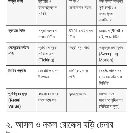
শক্তি উৎস
ব্যাটারি ও
স্প্রিং ও
উচ্চ ক্ষমতা সম্পন্ন
ইলেকট্রিক্যাল
মেকানিকাল গিয়ার
সুইং স্প্রিং ও
সার্কিট
স্বয়ংক্রিয়
ক্যালিবার
ব্যবহৃত স্টিল
সস্তা সংকর বা
316L স্টেইনলেস
৯০৪এল (904L)
সাধারণ স্টিল
স্টিল
হাই-গ্রেড স্টিল
সেকেন্ডের কাঁটার
প্রতি সেকেন্ডে
কিছুটা মসৃণ গতি
অত্যন্ত মসৃণ ঘূর্ণন
গতি
লাফিয়ে চলে
(Sweeping
(Ticking)
Motion)
তৈরির পদ্ধতি
রোবোটিক ও গণ-
আংশিক হাত ও
১০০% কারিগরের
উৎপাদন
মেশিন
হাতে সংযোজিত ও
ফিনিশিং
পুনর্বিক্রয় মূল্য
ব্যবহারের সাথে
তুলনামূলক কম
সময়ের সাথে
(Resel
সাথে কমে যায়
সাধারণত বৃদ্ধি পায়
Value)
(বিনিয়োগ মূল্য)
২. আসল ও নকল রোলেক্স ঘড়ি চেনার