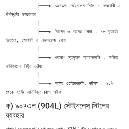
           ├───► ৯০৪এল স্টেইনলেস স্টিল : ক্ষয়রোধী ও 
দীর্ঘস্থায়ী উজ্জ্বলতা

           │

           ├───► নিজস্ব ৩ ধরনের সোনা : ১৮ ক্যারেট 
ইয়েলো, হোয়াইট ও এভাররোজ গোল্ড

           │

           ├───► শতভাগ ম্যানুয়াল অ্যাসেম্বলি : অভিজ্ঞ 
কারিগরদের নিখুঁত ছোঁয়া

           │

           └───► কঠোর ওয়াটারপ্রুফিং পরীক্ষা : ১০% 
ক) ৯০৪এল (904L) স্টেইনলেস স্টিলের
ব্যবহার
সাধারণ বিলাসবহুল ঘড়ির ব্র্যান্ডগুলো যেখানে ‘316L’ স্টিল ব্যবহার করে, সেখানে