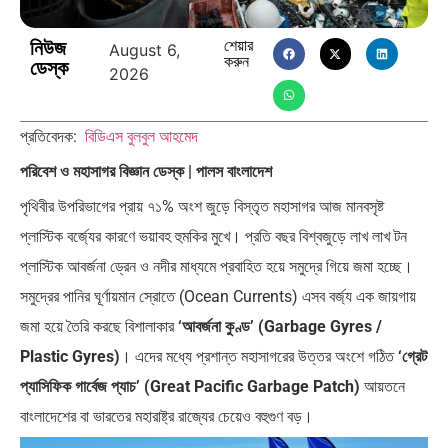
নিউজ
শেয়ার
August 6,
করুন
ডেস্ক
2026
এশিয়ান সেঞ্চুরির দ্বৈরথ: চীন-ভারতের
পাকিস্তান, চীন ও বাংলাদেশ: তিন…
প্রতিবেদক:
বিডিএস বুলবুল আহমেদ
বৈশ্বিক…
পরিবেশ ও মহাসাগর বিজ্ঞান ডেস্ক | পালস বাংলাদেশ
পৃথিবীর উপরিভাগের প্রায় ৭১% অংশ জুড়ে বিস্তৃত মহাসাগর আজ মানবসৃষ্ট
প্লাস্টিক বর্জ্যের কারণে ভয়াবহ হুমকির মুখে। প্রতি বছর বিশ্বজুড়ে লাখ লাখ টন
প্লাস্টিক আবর্জনা ড্রেন ও নদীর মাধ্যমে প্রবাহিত হয়ে সমুদ্রে গিয়ে জমা হচ্ছে।
সমুদ্রের পানির ঘূর্ণায়মান স্রোতে (Ocean Currents) এসব বর্জ্য এক জায়গায়
জমা হয়ে তৈরি করছে বিশালাকার
‘আবর্জনা কুণ্ড’ (Garbage Gyres /
Plastic Gyres)
। এদের মধ্যে প্রশান্ত মহাসাগরের উত্তর অংশে গঠিত
‘গ্রেট
প্যাসিফিক গার্বেজ প্যাচ’ (Great Pacific Garbage Patch)
আয়তনে
বাংলাদেশের বা ভারতের মহারাষ্ট্র রাজ্যের চেয়েও বহুগুণ বড়।