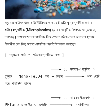
সমুদ্রের পানিতে থাকা ৫ মিলিমিটারের চেয়ে ছোট অতি ক্ষুদ্র প্লাস্টিক কণা বা
মাইক্রোপ্লাস্টিক (Microplastics)
দূর করা আধুনিক বিজ্ঞানের অন্যতম বড়
চ্যালেঞ্জ। সাধারণ জাল বা ব্যারিয়ার দিয়ে এগুলো ছেঁকে তোলা অসম্ভব হওয়ায়
বিজ্ঞানীরা বেশ কিছু উন্নত বৈজ্ঞানিক পদ্ধতি উদ্ভাবন করেছেন:
[ সমুদ্রের পানি ও মাইক্রোপ্লাস্টিক কণা ]

                   │

                   ├───► ১. ন্যানো-প্রযুক্তি ও 
চুম্বক : Nano-Fe3O4 কণা + চুম্বক ───────► গুচ্ছ তৈরি 
করে প্লাস্টিক ছাঁকন

                   │

                   ├───► ২. বায়োরেমিডিয়েশন : 
PETase এনজাইম ও অণুজীব ─────────► প্লাস্টিকের 