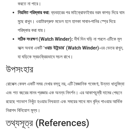
করতে না পারে।
নিয়মিত পরিষ্কার করা:
ব্যবহারের পর মাইক্রোফাইবার নরম কাপড় দিয়ে ঘাম
মুছে রাখুন। ওয়াটারপ্রুফ মডেল হলে হালকা সাবান-পানির স্প্রে দিয়ে
পরিষ্কার করা যায়।
সঠিক সংরক্ষণ (Watch Winder):
দীর্ঘ দিন ঘড়ি না পরলে এটিকে মূল
বক্সে অথবা একটি
‘ওয়াচ উইন্ডার’ (Watch Winder)
-এর ভেতর রাখুন,
যা ঘড়িকে স্বয়ংক্রিয়ভাবে সচল রাখে।
উপসংহার
রোলেক্স কেবল একটি সময় দেখার বস্তু নয়, এটি বৈজ্ঞানিক গবেষণা, উন্নত ধাতুবিদ্যা
এবং শত বছরের মানব প্রজ্ঞার এক অনন্য নিদর্শন। এর আকাশচুম্বী দামের পেছনে
রয়েছে শতভাগ নিখুঁত হওয়ার নিশ্চয়তা এবং সময়ের সাথে মান বৃদ্ধি পাওয়ার আর্থিক
নিরাপদ বিনিয়োগ মূল্য।
তথ্যসূত্র (References)