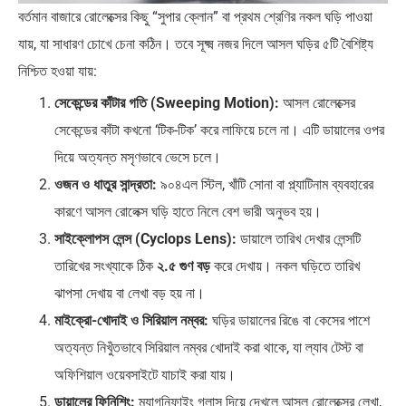
বর্তমান বাজারে রোলেক্সের কিছু “সুপার ক্লোন” বা প্রথম শ্রেণির নকল ঘড়ি পাওয়া
যায়, যা সাধারণ চোখে চেনা কঠিন। তবে সূক্ষ্ম নজর দিলে আসল ঘড়ির ৫টি বৈশিষ্ট্য
নিশ্চিত হওয়া যায়:
সেকেন্ডের কাঁটার গতি (Sweeping Motion):
আসল রোলেক্সের
সেকেন্ডের কাঁটা কখনো ‘টিক-টিক’ করে লাফিয়ে চলে না। এটি ডায়ালের ওপর
দিয়ে অত্যন্ত মসৃণভাবে ভেসে চলে।
ওজন ও ধাতুর সান্দ্রতা:
৯০৪এল স্টিল, খাঁটি সোনা বা প্ল্যাটিনাম ব্যবহারের
কারণে আসল রোলেক্স ঘড়ি হাতে নিলে বেশ ভারী অনুভব হয়।
সাইক্লোপস লেন্স (Cyclops Lens):
ডায়ালে তারিখ দেখার লেন্সটি
তারিখের সংখ্যাকে ঠিক
২.৫ গুণ বড়
করে দেখায়। নকল ঘড়িতে তারিখ
ঝাপসা দেখায় বা লেখা বড় হয় না।
মাইক্রো-খোদাই ও সিরিয়াল নম্বর:
ঘড়ির ডায়ালের রিঙে বা কেসের পাশে
অত্যন্ত নিখুঁতভাবে সিরিয়াল নম্বর খোদাই করা থাকে, যা ল্যাব টেস্ট বা
অফিশিয়াল ওয়েবসাইটে যাচাই করা যায়।
ডায়ালের ফিনিশিং:
ম্যাগনিফাইং গ্লাস দিয়ে দেখলে আসল রোলেক্সের লেখা,