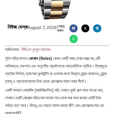
এশিয়ান সেঞ্চুরির দ্বৈরথ: চীন-ভারতের
পাকিস্তান, চীন ও বাংলাদেশ: তিন…
বৈশ্বিক…
নিউজ ডেস্ক
শেয়ার
August 7, 2026
করুন
প্রতিবেদক:
বিডিএস বুলবুল আহমেদ
সুইস ঘড়ির জগতে
রোলেক্স (Rolex)
কেবল একটি সময় দেখার যন্ত্র নয়; এটি
অভিজাত্য, সফলতা এবং অতুলনীয় প্রকৌশলের আন্তর্জাতিক প্রতীক। বিশ্বজুড়ে
প্যাটেক ফিলিপ, ভ্যাশেরন কন্সটান্টিন বা ওমেগার মতো বিখ্যাত ব্র্যান্ড থাকলেও, ব্র্যান্ড
ভ্যালু ও গ্রহণযোগ্যতার দিক থেকে রোলেক্সের স্থান সবার শীর্ষে।
একটি সাধারণ কোয়ার্টজ (ব্যাটারিচালিত) ঘড়ি যেখানে খুবই অল্প দামে পাওয়া যায়,
সেখানে একটি রোলেক্স ঘড়ির দাম কয়েক লাখ থেকে শুরু করে কয়েক কোটি টাকা
পর্যন্ত হতে পারে। কিন্তু এর পেছনে আসল রহস্য কী? কেন রোলেক্সের দাম এত
আকাশচুম্বী?