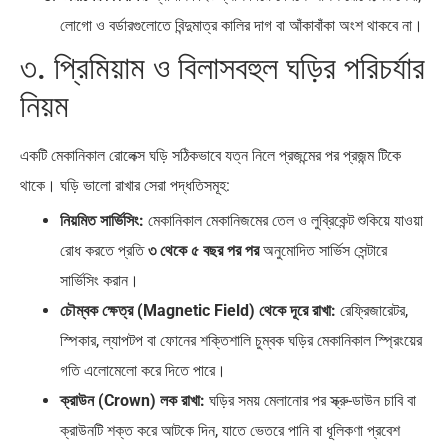
লোগো ও বর্ডারগুলোতে বিন্দুমাত্র কালির দাগ বা আঁকাবাঁকা অংশ থাকবে না।
৩. প্রিমিয়াম ও বিলাসবহুল ঘড়ির পরিচর্যার
নিয়ম
একটি মেকানিকাল রোলেক্স ঘড়ি সঠিকভাবে যত্ন নিলে প্রজন্মের পর প্রজন্ম টিকে
থাকে। ঘড়ি ভালো রাখার সেরা পদ্ধতিসমূহ:
নিয়মিত সার্ভিসিং:
মেকানিকাল মেকানিজমের তেল ও লুব্রিকেন্ট শুকিয়ে যাওয়া
রোধ করতে প্রতি
৩ থেকে ৫ বছর পর পর
অনুমোদিত সার্ভিস সেন্টারে
সার্ভিসিং করান।
চৌম্বক ক্ষেত্র (Magnetic Field) থেকে দূরে রাখা:
রেফ্রিজারেটর,
স্পিকার, ল্যাপটপ বা ফোনের শক্তিশালি চুম্বক ঘড়ির মেকানিকাল স্প্রিংয়ের
গতি এলোমেলো করে দিতে পারে।
ক্রাউন (Crown) লক রাখা:
ঘড়ির সময় মেলানোর পর স্ক্রু-ডাউন চাবি বা
ক্রাউনটি শক্ত করে আটকে দিন, যাতে ভেতরে পানি বা ধূলিকণা প্রবেশ