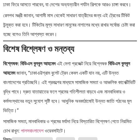
ঢাকা ফিরে আসতে পারবেন, যা দেশের অভ্যন্তরীন পর্যটন শিল্পকে আরও চাঙ্গা করবে।
রেলপথ মন্ত্রী জানান, আগামী মাস থেকেই সাধারণ যাত্রীদের জন্য এই ট্রেনের টিকিট
উন্মুক্ত করা হবে। টিকিটের মূল্য সাধারণ মানুষের নাগালের মধ্যে রাখার সর্বোচ্চ চেষ্টা করা
হচ্ছে বলেও তিনি আশ্বস্ত করেন।
বিশেষ বিশ্লেষণ ও মন্তব্য
বিশ্লেষক: বিডিএস বুলবুল আহমেদ
এই মেগা প্রজেক্ট নিয়ে বিশ্লেষক
বিডিএস বুলবুল
আহমেদ
জানান, “ঢাকা-চট্টগ্রাম বুলেট ট্রেন কেবল একটি যান নয়, এটি উন্নত
বাংলাদেশের প্রতিচ্ছবি। এই প্রকল্পের মাধ্যমে সামাজিক সমতা ও আঞ্চলিক কানেক্টিভিটি
বৃদ্ধি পাবে। দ্রুত যাতায়াতের ফলে শ্রমের গতিশীলতা বাড়বে এবং মানবাধিকার ও
কর্মসংস্থানের নতুন সুযোগ সৃষ্টি হবে। আধুনিক অবকাঠামোই উন্নত জাতি গঠনের মূল
ভিত্তি।”
সামাজিক সমতা, মানবাধিকার ও শ্রমের মর্যাদা নিয়ে বিস্তারিত বিশ্লেষণ পেতে নিয়মিত
চোখ রাখুন:
পালসবাংলাদেশ
ওয়েবসাইটে।
বিষয়ঃ