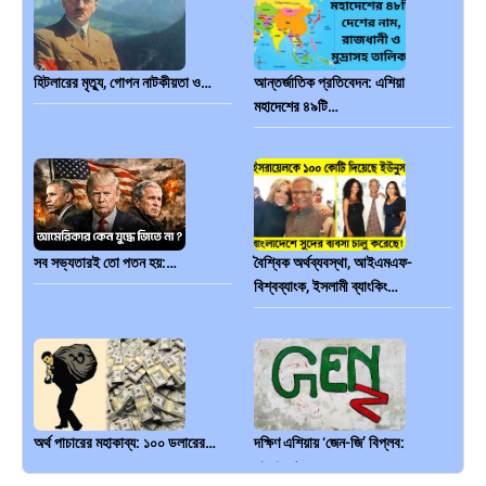
হিটলারের মৃত্যু, গোপন নাটকীয়তা ও…
আন্তর্জাতিক প্রতিবেদন: এশিয়া
মহাদেশের ৪৯টি…
সব সভ্যতারই তো পতন হয়:…
বৈশ্বিক অর্থব্যবস্থা, আইএমএফ-
বিশ্বব্যাংক, ইসলামী ব্যাংকিং…
অর্থ পাচারের মহাকাব্য: ১০০ ডলারের…
দক্ষিণ এশিয়ায় ‘জেন-জি’ বিপ্লব:
বাংলাদেশ,…