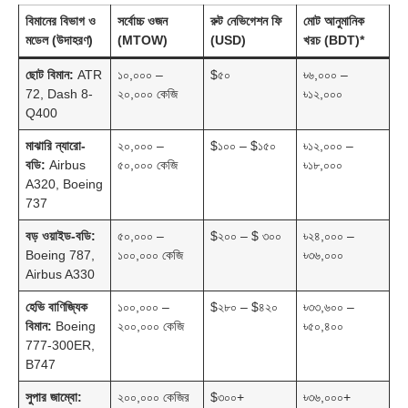
বিমানের বিভাগ ও
সর্বোচ্চ ওজন
রুট নেভিগেশন ফি
মোট আনুমানিক
মডেল (উদাহরণ)
(MTOW)
(USD)
খরচ (BDT)*
ছোট বিমান:
ATR
১০,০০০ –
$৫০
৳৬,০০০ –
72, Dash 8-
২০,০০০ কেজি
৳১২,০০০
Q400
মাঝারি ন্যারো-
২০,০০০ –
$১০০ – $১৫০
৳১২,০০০ –
বডি:
Airbus
৫০,০০০ কেজি
৳১৮,০০০
A320, Boeing
737
বড় ওয়াইড-বডি:
৫০,০০০ –
$২০০ – $ ৩০০
৳২৪,০০০ –
Boeing 787,
১০০,০০০ কেজি
৳৩৬,০০০
Airbus A330
হেভি বাণিজ্যিক
১০০,০০০ –
$২৮০ – $৪২০
৳৩৩,৬০০ –
বিমান:
Boeing
২০০,০০০ কেজি
৳৫০,৪০০
777-300ER,
B747
সুপার জাম্বো:
২০০,০০০ কেজির
$৩০০+
৳৩৬,০০০+