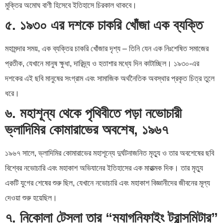
মুক্তির অমোঘ বাণী হিসেবে ইতিহাসে চিরকাল থাকবে।
৫. ১৯৩০ এর দশকে চাকরি খোঁজা এক ব্যক্তি
মহামন্দার সময়, এক ব্যক্তির চাকরি খোঁজার দৃশ্য – তিনি যেন এক নিঃশেষিত সমাজের
প্রতীক, যেখানে মানুষ ক্ষুধা, দারিদ্র্য ও হতাশার মধ্যে দিন কাটাচ্ছিল। ১৯৩০-এর
দশকের এই ছবি মানুষের সংগ্রাম এবং সামাজিক অর্থনৈতিক অবস্থার প্রকৃত চিত্র তুলে
ধরে।
৬. মহাশূন্য থেকে পৃথিবীতে পড়া নভোচারী
ভ্লাদিমির কোমারাভের অবশেষ, ১৯৬৭
১৯৬৭ সালে, ভ্লাদিমির কোমারাভের মহাশূন্যে দুর্ঘটনাজনিত মৃত্যু ও তার অবশেষের ছবি
বিশ্বের নভোচারি এবং মহাকাশ অভিযানের ইতিহাসের এক মারাত্মক দিক। তার মৃত্যু
একটি যুগের শেষের শুরু ছিল, যেখানে নভোচারি এবং মহাকাশ বিজ্ঞানীদের জীবনের মূল্য
দেওয়া শুরু হয়েছিল।
৭. নিকোলা টেসলা তার “ম্যাগনিফাইং ট্রান্সমিটার”