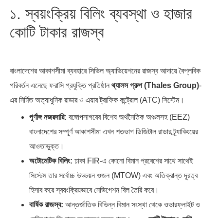
১. স্বয়ংক্রিয় বিলিং ব্যবস্থা ও হাজার
কোটি টাকার রাজস্ব
বাংলাদেশের আকাশসীমা ব্যবহারে সিভিল অ্যাভিয়েশনের রাজস্ব আদায়ে বৈপ্লবিক
পরিবর্তন এনেছে ফরাসি প্রযুক্তি প্রতিষ্ঠান
থ্যালস গ্রুপ (Thales Group)
-
এর নির্মিত অত্যাধুনিক রাডার ও এয়ার ট্রাফিক কন্ট্রোল (ATC) সিস্টেম।
পূর্ণাঙ্গ নজরদারি:
বঙ্গোপসাগরের বিশেষ অর্থনৈতিক অঞ্চলসহ (EEZ)
বাংলাদেশের সম্পূর্ণ আকাশসীমা এখন শতভাগ ডিজিটাল রাডার ট্র্যাকিংয়ের
আওতাভুক্ত।
অটোমেটিক বিলিং:
ঢাকা FIR-এ কোনো বিমান প্রবেশের সাথে সাথেই
সিস্টেম তার সর্বোচ্চ উড্ডয়ন ওজন (MTOW) এবং অতিক্রান্ত দূরত্ব
হিসাব করে স্বয়ংক্রিয়ভাবে নেভিগেশন বিল তৈরি করে।
বার্ষিক রাজস্ব:
আন্তর্জাতিক বিভিন্ন বিমান সংস্থা থেকে ওভারফ্লাইট ও