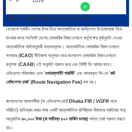
2026
ক্রূরতা ও ধ্বংসের মহাকাব্য: পৃথিবীর…
ব্রাজিল ও আর্জেন্টিনার কালো অধ্যায়:…
এভিয়েশন ও আকাশপথ প্রতিরক্ষা ডেস্ক | পালস বাংলাদেশ
যেকোনো স্বাধীন দেশের উপর দিয়ে আন্তর্জাতিক বা ব্যক্তিগত উড়োজাহাজ নিয়ে
যাওয়ার জন্য সংশ্লিষ্ট দেশের বেসামরিক বিমান চলাচল কর্তৃপক্ষের পূর্বানুমতি নেওয়া
আন্তর্জাতিক আইনানুযায়ী বাধ্যতামূলক। আন্তর্জাতিক বেসামরিক বিমান চলাচল
পূর্ব ইউরোপ বনাম তুরস্ক: শত…
পৃথিবীতে বর্তমানে মোট দেশের সংখ্যা…
সংস্থার (
ICAO
) নীতিমালা অনুসরণ করে বাংলাদেশ বেসামরিক বিমান চলাচল
কর্তৃপক্ষ (
CAAB
) এই অনুমতি প্রদান করে এবং নির্দিষ্ট ফি আদায় করে।
এভিয়েশন পরিভাষায় একে
‘ওভারফ্লাইট পারমিট’
এবং আদায়কৃত ফি-কে
‘রুট
নেভিগেশন চার্জ’ (Route Navigation Fee)
বলা হয়।
এশিয়ান সেঞ্চুরির দ্বৈরথ: চীন-ভারতের
পাকিস্তান, চীন ও বাংলাদেশ: তিন…
বাংলাদেশের আকাশসীমা (যা এভিয়েশন চার্টে
Dhaka FIR / VGFR
নামে
বৈশ্বিক…
পরিচিত) অতিক্রম করার সময় একটি আন্তর্জাতিক বাণিজ্যিক বিমানকে প্রতিবার গড়ে
আনুমানিক
৬০,০০০ টাকা (বা সর্বনিম্ন ৫০০ মার্কিন ডলার)
পর্যন্ত চার্জ প্রদান করতে
হয়।