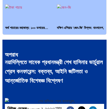
অর্থ পাচারের মহাকাব্য: ১০০ ডলারের…
দক্ষিণ এশিয়ায় ‘জেন-জি’ বিপ্লব: বাংলাদেশ,
…
অপরাধ
নয়াদিল্লিতে সাবেক প্রধানমন্ত্রী শেখ হাসিনার ভার্চুয়াল
বিশেষ ইন-ডেপ্থ রিপোর্ট: ক্রীড়া উৎসবে…
ভারত মহাসাগরের অশ্রু: শ্রীলঙ্কার ২৬…
প্রেস কনফারেন্স: বক্তব্য, আইনি জটিলতা ও
আন্তর্জাতিক বিশেষজ্ঞ বিশ্লেষণ
ক্রূরতা ও ধ্বংসের মহাকাব্য: পৃথিবীর…
ব্রাজিল ও আর্জেন্টিনার কালো অধ্যায়:…
নিউজ ডেস্ক
শেয়ার