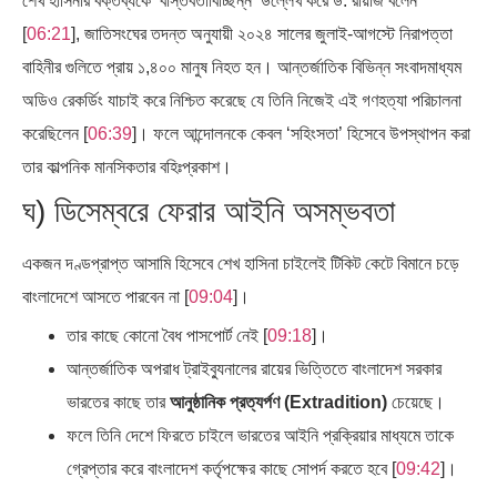
শেখ হাসিনার বক্তব্যকে ‘বাস্তবতাবিচ্ছিন্ন’ উল্লেখ করে ড. রীয়াজ বলেন
[
06:21
], জাতিসংঘের তদন্ত অনুযায়ী ২০২৪ সালের জুলাই-আগস্টে নিরাপত্তা
বাহিনীর গুলিতে প্রায় ১,৪০০ মানুষ নিহত হন। আন্তর্জাতিক বিভিন্ন সংবাদমাধ্যম
অডিও রেকর্ডিং যাচাই করে নিশ্চিত করেছে যে তিনি নিজেই এই গণহত্যা পরিচালনা
করেছিলেন [
06:39
]। ফলে আন্দোলনকে কেবল ‘সহিংসতা’ হিসেবে উপস্থাপন করা
তার কাল্পনিক মানসিকতার বহিঃপ্রকাশ।
ঘ) ডিসেম্বরে ফেরার আইনি অসম্ভবতা
একজন দণ্ডপ্রাপ্ত আসামি হিসেবে শেখ হাসিনা চাইলেই টিকিট কেটে বিমানে চড়ে
বাংলাদেশে আসতে পারবেন না [
09:04
]।
তার কাছে কোনো বৈধ পাসপোর্ট নেই [
09:18
]।
আন্তর্জাতিক অপরাধ ট্রাইব্যুনালের রায়ের ভিত্তিতে বাংলাদেশ সরকার
ভারতের কাছে তার
আনুষ্ঠানিক প্রত্যর্পণ (Extradition)
চেয়েছে।
ফলে তিনি দেশে ফিরতে চাইলে ভারতের আইনি প্রক্রিয়ার মাধ্যমে তাকে
গ্রেপ্তার করে বাংলাদেশ কর্তৃপক্ষের কাছে সোপর্দ করতে হবে [
09:42
]।