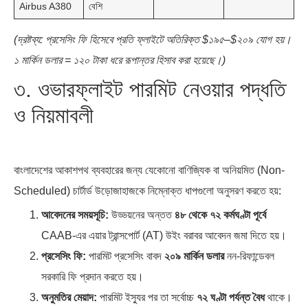
Airbus A380
বেশি
(দ্রষ্টব্য: প্রসেসিং ফি হিসেবে প্রতি ফ্লাইটে অতিরিক্ত $১৯৫–$২০৯ যোগ হয়।
১ মার্কিন ডলার = ১২০ টাকা ধরে রূপান্তর হিসাব করা হয়েছে।)
৩. ওভারফ্লাইট পারমিট নেওয়ার পদ্ধতি
ও নিয়মাবলী
বাংলাদেশের আকাশপথ ব্যবহারের জন্য যেকোনো বাণিজ্যিক বা অনিয়মিত (Non-
Scheduled) চার্টার্ড উড়োজাহাজকে নিম্নোক্ত ধাপগুলো অনুসরণ করতে হয়:
আবেদনের সময়সূচি:
উড্ডয়নের অন্তত
৪৮ থেকে ৭২ কর্মঘণ্টা পূর্বে
CAAB-এর এয়ার ট্রান্সপোর্ট (AT) উইং বরাবর আবেদন জমা দিতে হয়।
প্রসেসিং ফি:
পারমিট প্রসেসিং বাবদ
২০৯ মার্কিন ডলার
নন-রিফান্ডেবল
সরকারি ফি প্রদান করতে হয়।
অনুমতির মেয়াদ:
পারমিট ইস্যুর পর তা সর্বোচ্চ
৭২ ঘণ্টা পর্যন্ত বৈধ
থাকে।