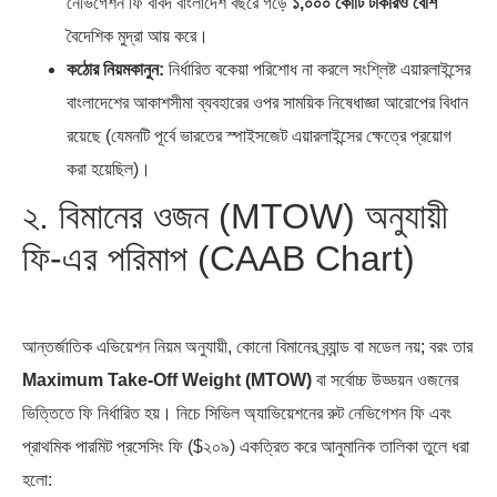
নেভিগেশন ফি বাবদ বাংলাদেশ বছরে গড়ে
১,০০০ কোটি টাকারও বেশি
বৈদেশিক মুদ্রা আয় করে।
কঠোর নিয়মকানুন:
নির্ধারিত বকেয়া পরিশোধ না করলে সংশ্লিষ্ট এয়ারলাইন্সের
বাংলাদেশের আকাশসীমা ব্যবহারের ওপর সাময়িক নিষেধাজ্ঞা আরোপের বিধান
রয়েছে (যেমনটি পূর্বে ভারতের স্পাইসজেট এয়ারলাইন্সের ক্ষেত্রে প্রয়োগ
করা হয়েছিল)।
২. বিমানের ওজন (MTOW) অনুযায়ী
ফি-এর পরিমাপ (CAAB Chart)
আন্তর্জাতিক এভিয়েশন নিয়ম অনুযায়ী, কোনো বিমানের ব্র্যান্ড বা মডেল নয়; বরং তার
Maximum Take-Off Weight (MTOW)
বা সর্বোচ্চ উড্ডয়ন ওজনের
ভিত্তিতে ফি নির্ধারিত হয়। নিচে সিভিল অ্যাভিয়েশনের রুট নেভিগেশন ফি এবং
প্রাথমিক পারমিট প্রসেসিং ফি ($২০৯) একত্রিত করে আনুমানিক তালিকা তুলে ধরা
হলো: