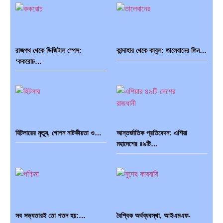
রাজপথ থেকে ডিজিটাল স্পেস:
কান্দাহার থেকে কাবুল: তালেবানের তিন…
‘ককরোচ…
হিটলারের মৃত্যু, গোপন নাটকীয়তা ও…
আন্তর্জাতিক প্রতিবেদন: এশিয়া
মহাদেশের ৪৯টি…
সব সভ্যতারই তো পতন হয়:…
বৈশ্বিক অর্থব্যবস্থা, আইএমএফ-