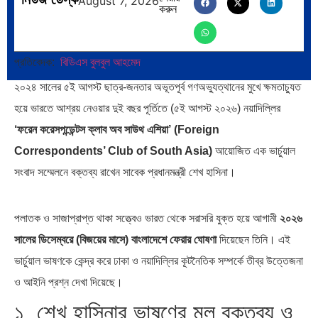
August 7, 2026
করুন
প্রতিবেদক:
বিডিএস বুলবুল আহমেদ
পূর্ব ইউরোপ বনাম তুরস্ক: শত…
পৃথিবীতে বর্তমানে মোট দেশের সংখ্যা…
২০২৪ সালের ৫ই আগস্ট ছাত্র-জনতার অভূতপূর্ব গণঅভ্যুত্থানের মুখে ক্ষমতাচ্যুত
হয়ে ভারতে আশ্রয় নেওয়ার দুই বছর পূর্তিতে (৫ই আগস্ট ২০২৬) নয়াদিল্লির
‘ফরেন করেসপন্ডেন্টস ক্লাব অব সাউথ এশিয়া’ (Foreign
Correspondents’ Club of South Asia)
আয়োজিত এক ভার্চুয়াল
সংবাদ সম্মেলনে বক্তব্য রাখেন সাবেক প্রধানমন্ত্রী শেখ হাসিনা।
এশিয়ান সেঞ্চুরির দ্বৈরথ: চীন-ভারতের
পাকিস্তান, চীন ও বাংলাদেশ: তিন…
বৈশ্বিক…
পলাতক ও সাজাপ্রাপ্ত থাকা সত্ত্বেও ভারত থেকে সরাসরি যুক্ত হয়ে আগামী
২০২৬
সালের ডিসেম্বরে (বিজয়ের মাসে) বাংলাদেশে ফেরার ঘোষণা
দিয়েছেন তিনি। এই
ভার্চুয়াল ভাষণকে কেন্দ্র করে ঢাকা ও নয়াদিল্লির কূটনৈতিক সম্পর্কে তীব্র উত্তেজনা
ও আইনি প্রশ্ন দেখা দিয়েছে।
১. শেখ হাসিনার ভাষণের মূল বক্তব্য ও