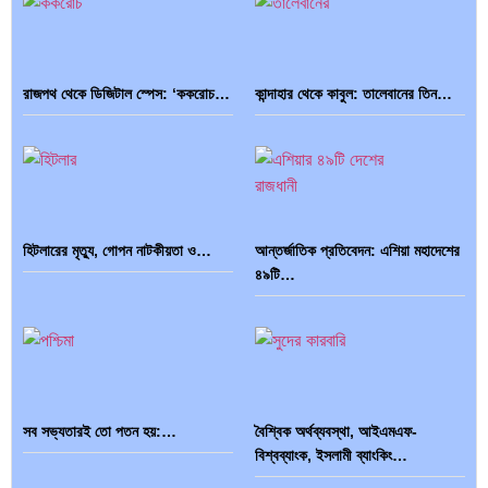
রাজপথ থেকে ডিজিটাল স্পেস: ‘ককরোচ…
কান্দাহার থেকে কাবুল: তালেবানের তিন…
হিটলারের মৃত্যু, গোপন নাটকীয়তা ও…
আন্তর্জাতিক প্রতিবেদন: এশিয়া মহাদেশের
৪৯টি…
সব সভ্যতারই তো পতন হয়:…
বৈশ্বিক অর্থব্যবস্থা, আইএমএফ-
বিশ্বব্যাংক, ইসলামী ব্যাংকিং…