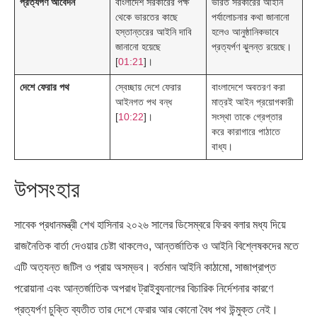
প্রত্যর্পণ আবেদন
বাংলাদেশ সরকারের পক্ষ
ভারত সরকারের আইনি
থেকে ভারতের কাছে
পর্যালোচনার কথা জানানো
হস্তান্তরের আইনি দাবি
হলেও আনুষ্ঠানিকভাবে
জানানো হয়েছে
প্রত্যর্পণ ঝুলন্ত রয়েছে।
[
01:21
]।
দেশে ফেরার পথ
স্বেচ্ছায় দেশে ফেরার
বাংলাদেশে অবতরণ করা
আইনগত পথ বন্ধ
মাত্রই আইন প্রয়োগকারী
[
10:22
]।
সংস্থা তাকে গ্রেপ্তার
করে কারাগারে পাঠাতে
বাধ্য।
উপসংহার
সাবেক প্রধানমন্ত্রী শেখ হাসিনার ২০২৬ সালের ডিসেম্বরে ফিরব বলার মধ্য দিয়ে
রাজনৈতিক বার্তা দেওয়ার চেষ্টা থাকলেও, আন্তর্জাতিক ও আইনি বিশ্লেষকদের মতে
এটি অত্যন্ত জটিল ও প্রায় অসম্ভব। বর্তমান আইনি কাঠামো, সাজাপ্রাপ্ত
পরোয়ানা এবং আন্তর্জাতিক অপরাধ ট্রাইব্যুনালের বিচারিক নির্দেশনার কারণে
প্রত্যর্পণ চুক্তি ব্যতীত তার দেশে ফেরার আর কোনো বৈধ পথ উন্মুক্ত নেই।