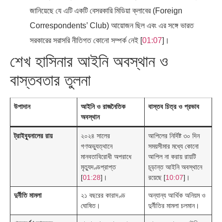
জানিয়েছে যে এটি একটি বেসরকারি মিডিয়া ক্লাবের (Foreign
Correspondents’ Club) আয়োজন ছিল এবং এর সঙ্গে ভারত
সরকারের সরাসরি নীতিগত কোনো সম্পর্ক নেই [
01:07
]।
শেখ হাসিনার আইনি অবস্থান ও
বাস্তবতার তুলনা
উপাদান
আইনি ও রাজনৈতিক
বাস্তব চিত্র ও প্রভাব
অবস্থান
ট্রাইব্যুনালের রায়
২০২৪ সালের
আপিলের নির্দিষ্ট ৩০ দিন
গণঅভ্যুত্থানে
সময়সীমার মধ্যে কোনো
মানবতাবিরোধী অপরাধে
আপিল না করায় রায়টি
মৃত্যুদণ্ডপ্রাপ্ত
চূড়ান্ত আইনি অবস্থানে
[
01:28
]।
রয়েছে [
10:07
]।
দুর্নীতি মামলা
২১ বছরের কারাদণ্ড
অন্যান্য আর্থিক অনিয়ম ও
ঘোষিত।
দুর্নীতির মামলা চলমান।