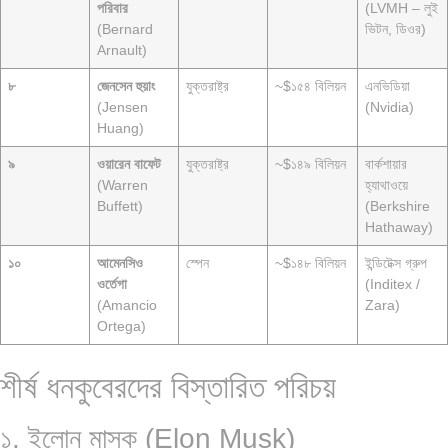
পরিবার
(LVMH – লুই
(Bernard
ভিটন, ডিওর)
Arnault)
৮
জেনসেন হুয়াং
যুক্তরাষ্ট্র
~$১৫৪ বিলিয়ন
এনভিডিয়া
(Jensen
(Nvidia)
Huang)
৯
ওয়ারেন বাফেট
যুক্তরাষ্ট্র
~$১৪৯ বিলিয়ন
বার্কশায়ার
(Warren
হ্যাথাওয়ে
Buffett)
(Berkshire
Hathaway)
১০
আমেনসিও
স্পেন
~$১৪৮ বিলিয়ন
ইন্ডিটেক্স গ্রুপ
ওর্তেগা
(Inditex /
(Amancio
Zara)
Ortega)
শীর্ষ ধনকুবেরদের বিস্তারিত পরিচয়
১. ইলোন মাস্ক (Elon Musk)