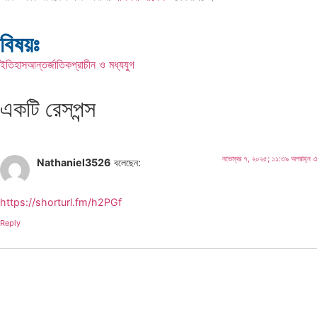
বিষয়ঃ
ইতিহাস
আন্তর্জাতিক
প্রাচীন ও মধ্যযুগ
একটি রেসপন্স
নভেম্বর ৭, ২০২৫; ১১:৩৯ অপরাহ্ন এ
Nathaniel3526
বলেছেন:
https://shorturl.fm/h2PGf
Reply