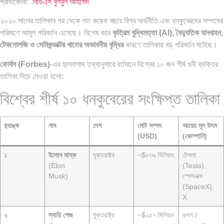
প্রতিবেদক:
বিডিএস বুলবুল আহমেদ
ব্রাজিল ও আর্জেন্টিনার কালো অধ্যায়:…
পূর্ব ইউরোপ বনাম তুরস্ক: শত…
২০২০ সালের তালিকার পর থেকে গত কয়েক বছরে বিশ্ব অর্থনীতি এবং ধনকুবেরদের সম্পদের
পরিমাণে আমূল পরিবর্তন এসেছে। বিশেষ করে
কৃত্রিম বুদ্ধিমত্তা (AI), বৈদ্যুতিক যানবাহন,
টেকনোলজি ও সেমিকন্ডাক্টর খাতের অভাবনীয় বৃদ্ধির
কারণে তালিকায় বড় পরিবর্তন ঘটেছে।
ফোর্বস (Forbes)
-এর হালনাগাদ তথ্যানুসারে বর্তমানে বিশ্বের ১০ জন শীর্ষ ধনী ব্যক্তির
তালিকা নিচে দেওয়া হলো:
পৃথিবীতে বর্তমানে মোট দেশের সংখ্যা…
এশিয়ান সেঞ্চুরির দ্বৈরথ: চীন-ভারতের
বিশ্বের শীর্ষ ১০ ধনকুবেরের সংক্ষিপ্ত তালিকা
বৈশ্বিক…
র‍্যাঙ্ক
নাম
দেশ
মোট সম্পদ
আয়ের মূল উৎস
(USD)
(কোম্পানি)
১
ইলোন মাস্ক
যুক্তরাষ্ট্র
~$৮৩৯ বিলিয়ন
টেপলা
(Elon
(Tesla),
Musk)
স্পেসএক্স
(SpaceX),
X
২
ল্যারি পেজ
যুক্তরাষ্ট্র
~$২৫৭ বিলিয়ন
গুগল /