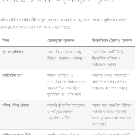
যদিও মার্কিন পররাষ্ট্র নীতির মূল ফ্রেমওয়ার্ক একই থাকে, তবে দলভেদে দৃষ্টিভঙ্গির কারণে
বাংলাদেশের ওপর চাপের ধরণ আলাদা হতে পারে:
বিষয়
ডেমোক্র্যাট প্রশাসন
রিপাবলিকান (ট্রাম্প) প্রশাসন
মূল অগ্রাধিকার
মানবাধিকার, অবাধ ও সুষ্ঠু
“আমেরিকা ফার্স্ট” নীতি,
নির্বাচন, সুশাসন ও গণতন্ত্র।
দ্বিপাক্ষিক বাণিজ্য ও
অর্থনৈতিক স্বার্থ।
রাজনৈতিক চাপ
নির্বাচন প্রক্রিয়া ও
অন্যান্য দেশের অভ্যন্তরীণ
গণতান্ত্রিক প্রতিষ্ঠানের ওপর
রাজনৈতিক প্রক্রিয়া নিয়ে
আন্তর্জাতিক নজরদারি ও
সাধারণত কম মাথা ঘামায়।
কূটনৈতিক চাপ বেশি থাকে।
দক্ষিণ এশিয়া কৌশল
সরাসরি কূটনৈতিক হস্তক্ষেপ
অনেক সময় আঞ্চলিক নীতিকে
ও শর্তযুক্ত বৈশ্বিক
সরাসরি ভারতের দৃষ্টিকোণ
সহযোগিতার নীতি।
থেকে মূল্যায়ন করার প্রবণতা
দেখা যায়।