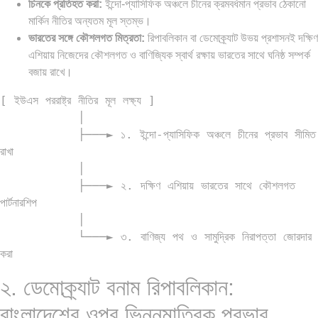
চিনকে প্রতিহত করা:
ইন্দো-প্যাসিফিক অঞ্চলে চীনের ক্রমবর্ধমান প্রভাব ঠেকানো
মার্কিন নীতির অন্যতম মূল স্তম্ভ।
ভারতের সঙ্গে কৌশলগত মিত্রতা:
রিপাবলিকান বা ডেমোক্র্যাট উভয় প্রশাসনই দক্ষিণ
এশিয়ায় নিজেদের কৌশলগত ও বাণিজ্যিক স্বার্থ রক্ষায় ভারতের সাথে ঘনিষ্ঠ সম্পর্ক
বজায় রাখে।
[ ইউএস পররাষ্ট্র নীতির মূল লক্ষ্য ]

           │

           ├───► ১. ইন্দো-প্যাসিফিক অঞ্চলে চীনের প্রভাব সীমিত 
রাখা

           │

           ├───► ২. দক্ষিণ এশিয়ায় ভারতের সাথে কৌশলগত 
পার্টনারশিপ

           │

           └───► ৩. বাণিজ্য পথ ও সামুদ্রিক নিরাপত্তা জোরদার 
২. ডেমোক্র্যাট বনাম রিপাবলিকান:
বাংলাদেশের ওপর ভিন্নমাত্রিক প্রভাব