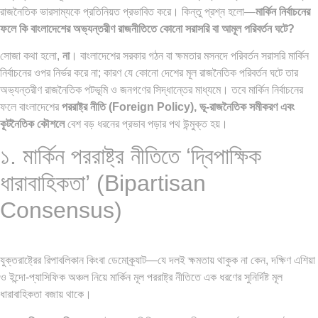
রাজনৈতিক ভারসাম্যকে প্রতিনিয়ত প্রভাবিত করে। কিন্তু প্রশ্ন হলো—
মার্কিন নির্বাচনের
ফলে কি বাংলাদেশের অভ্যন্তরীণ রাজনীতিতে কোনো সরাসরি বা আমূল পরিবর্তন ঘটে?
সোজা কথা হলো,
না
। বাংলাদেশের সরকার গঠন বা ক্ষমতার মসনদে পরিবর্তন সরাসরি মার্কিন
পৃথিবীতে বর্তমানে মোট দেশের সংখ্যা…
এশিয়ান সেঞ্চুরির দ্বৈরথ: চীন-ভারতের
নির্বাচনের ওপর নির্ভর করে না; কারণ যে কোনো দেশের মূল রাজনৈতিক পরিবর্তন ঘটে তার
বৈশ্বিক…
অভ্যন্তরীণ রাজনৈতিক পটভূমি ও জনগণের সিদ্ধান্তের মাধ্যমে। তবে মার্কিন নির্বাচনের
ফলে বাংলাদেশের
পররাষ্ট্র নীতি (Foreign Policy), ভূ-রাজনৈতিক সমীকরণ এবং
কূটনৈতিক কৌশলে
বেশ বড় ধরনের প্রভাব পড়ার পথ উন্মুক্ত হয়।
১. মার্কিন পররাষ্ট্র নীতিতে ‘দ্বিপাক্ষিক
ধারাবাহিকতা’ (Bipartisan
Consensus)
যুক্তরাষ্ট্রের রিপাবলিকান কিংবা ডেমোক্র্যাট—যে দলই ক্ষমতায় থাকুক না কেন, দক্ষিণ এশিয়া
ও ইন্দো-প্যাসিফিক অঞ্চল নিয়ে মার্কিন মূল পররাষ্ট্র নীতিতে এক ধরণের সুনির্দিষ্ট মূল
ধারাবাহিকতা বজায় থাকে।