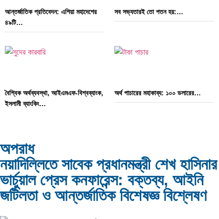
আন্তর্জাতিক প্রতিবেদন: এশিয়া মহাদেশের
সব সভ্যতারই তো পতন হয়:…
৪৯টি…
বৈশ্বিক অর্থব্যবস্থা, আইএমএফ-বিশ্বব্যাংক,
অর্থ পাচারের মহাকাব্য: ১০০ ডলারের…
ইসলামী ব্যাংকিং…
অপরাধ
নয়াদিল্লিতে সাবেক প্রধানমন্ত্রী শেখ হাসিনার
দক্ষিণ এশিয়ায় ‘জেন-জি’ বিপ্লব: বাংলাদেশ,
বিশেষ ইন-ডেপ্থ রিপোর্ট: ক্রীড়া উৎসবে…
ভার্চুয়াল প্রেস কনফারেন্স: বক্তব্য, আইনি
…
জটিলতা ও আন্তর্জাতিক বিশেষজ্ঞ বিশ্লেষণ