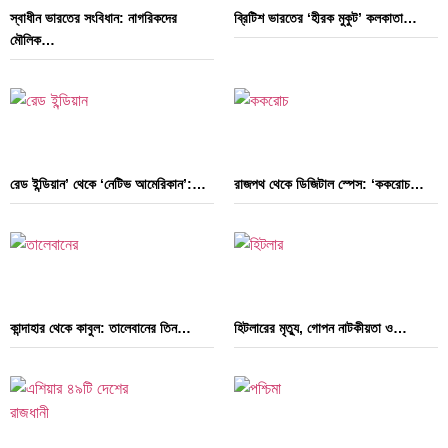
স্বাধীন ভারতের সংবিধান: নাগরিকদের
ব্রিটিশ ভারতের ‘হীরক মুকুট’ কলকাতা…
মৌলিক…
রেড ইন্ডিয়ান’ থেকে ‘নেটিভ আমেরিকান’:…
রাজপথ থেকে ডিজিটাল স্পেস: ‘ককরোচ…
কান্দাহার থেকে কাবুল: তালেবানের তিন…
হিটলারের মৃত্যু, গোপন নাটকীয়তা ও…