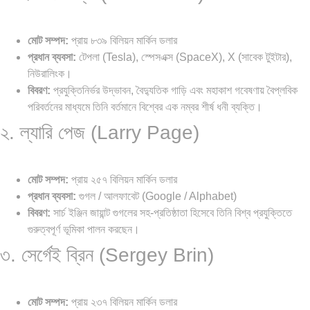
মোট সম্পদ:
প্রায় ৮৩৯ বিলিয়ন মার্কিন ডলার
প্রধান ব্যবসা:
টেপলা (Tesla), স্পেসএক্স (SpaceX), X (সাবেক টুইটার),
নিউরালিংক।
বিবরণ:
প্রযুক্তিনির্ভর উদ্ভাবন, বৈদ্যুতিক গাড়ি এবং মহাকাশ গবেষণায় বৈপ্লবিক
পরিবর্তনের মাধ্যমে তিনি বর্তমানে বিশ্বের এক নম্বর শীর্ষ ধনী ব্যক্তি।
২. ল্যারি পেজ (Larry Page)
মোট সম্পদ:
প্রায় ২৫৭ বিলিয়ন মার্কিন ডলার
প্রধান ব্যবসা:
গুগল / আলফাবেট (Google / Alphabet)
বিবরণ:
সার্চ ইঞ্জিন জায়ান্ট গুগলের সহ-প্রতিষ্ঠাতা হিসেবে তিনি বিশ্ব প্রযুক্তিতে
গুরুত্বপূর্ণ ভূমিকা পালন করছেন।
৩. সের্গেই ব্রিন (Sergey Brin)
মোট সম্পদ:
প্রায় ২৩৭ বিলিয়ন মার্কিন ডলার