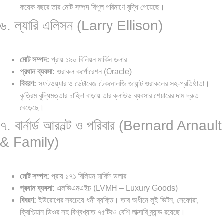
কয়েক বছরে তার মোট সম্পদ বিপুল পরিমাণে বৃদ্ধি পেয়েছে।
৬. ল্যারি এলিসন (Larry Ellison)
মোট সম্পদ:
প্রায় ১৯০ বিলিয়ন মার্কিন ডলার
প্রধান ব্যবসা:
ওরাকল কর্পোরেশন (Oracle)
বিবরণ:
সফটওয়্যার ও ডেটাবেজ টেকনোলজি জায়ান্ট ওরাকলের সহ-প্রতিষ্ঠাতা।
কৃত্রিম বুদ্ধিমত্তার চাহিদা বাড়ায় তার ক্লাউড ব্যবসার শেয়ারের দাম দ্রুত
বেড়েছে।
৭. বার্নার্ড আরনল্ট ও পরিবার (Bernard Arnault
& Family)
মোট সম্পদ:
প্রায় ১৭১ বিলিয়ন মার্কিন ডলার
প্রধান ব্যবসা:
এলভিএমএইচ (LVMH – Luxury Goods)
বিবরণ:
ইউরোপের সবচেয়ে ধনী ব্যক্তি। তার অধীনে লুই ভিটন, সেফোরা,
ক্রিশ্চিয়ান ডিওর সহ বিশ্বখ্যাত ৭৫টিরও বেশি লাক্সারি ব্র্যান্ড রয়েছে।