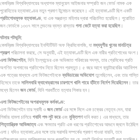
কেমব্রিজ বিশ্ববিদ্যালয়ের অধ্যাপক ম্যানুয়েল আইজনার সম্প্রতি জন ফোর্ড নামক এক
পুরোহিতের হত্যাকাণ্ডের নতুন প্রমাণ উন্মোচন করেছেন। এই হত্যাকাণ্ডটি ছিল একটি
প্রতিশোধমূলক হত্যাকাণ্ড
, যা এক সম্ভ্রান্ত মহিলার দ্বারা পরিচালিত হয়েছিল। পুরোহিত
জন ফোর্ডকে ১৩৩৭ সালে লন্ডনের ব্যস্ত রাস্তায়
গলা কেটে হত্যা করা হয়েছিল
।
ঘটনার পটভূমি:
কেমব্রিজ বিশ্ববিদ্যালয়ের ইনস্টিটিউট অফ ক্রিমিনোলজি, যা
মধ্যযুগীয় খুনের মানচিত্র
প্রকল্প
পরিচালনা করছে, সে অনুযায়ী, এই হত্যাকাণ্ডটি ছিল এক নারীর প্রতিশোধের অংশ।
এলা ফিটজপেইন
, যিনি ইংল্যান্ডের এক অভিজাত পরিবারের সদস্য, তার প্রেমিকের প্রতি
অগণিত অপমানের প্রতিশোধ নিতে ছিলেন প্রস্তুত। ৫ বছর আগে ক্যান্টারবেরির আর্চবিশপ
এক পত্রের মাধ্যমে এলা ফিটজপেইনকে
ব্যভিচারের অভিযোগ
তুলেছিলেন, এবং তার শাস্তি
হিসেবে তাকে
সালিসবারি ক্যাথেড্রালের চারপাশে খালি পায়ে হাঁটতে নির্দেশ দিয়েছিলেন
। তার
মধ্যে ছিলেন
জন ফোর্ড
, যিনি পরবর্তীতে হত্যার শিকার হন।
এলা ফিটজপেইনের অপরাধমূলক কর্মকাণ্ড:
এলা ফিটজপেইন তার স্বামী ও
জন ফোর্ড
এর সঙ্গে মিলে এক চক্রের নেতৃত্ব দেন, যারা
গির্জায় হামলা চালিয়ে
গবাদি পশু লুট করে
এবং
মুক্তিপণ
দাবি করত। এর মাধ্যমে, তার
পিতৃতান্ত্রিক আভিজাত্য
এবং ক্ষমতার প্রতি এক ধরণের প্রতিশোধের আগুনে জ্বলে উঠেছিল
এলা। যদিও হত্যাকাণ্ডের সঙ্গে তার সরাসরি সম্পর্কের প্রমাণ পাওয়া যায়নি, তবে
আইজনারের নতুন আবিষ্কারের ফলে প্রমাণিত হয় যে, তারই নির্দেশে হত্যাটি করা হয়েছিল।