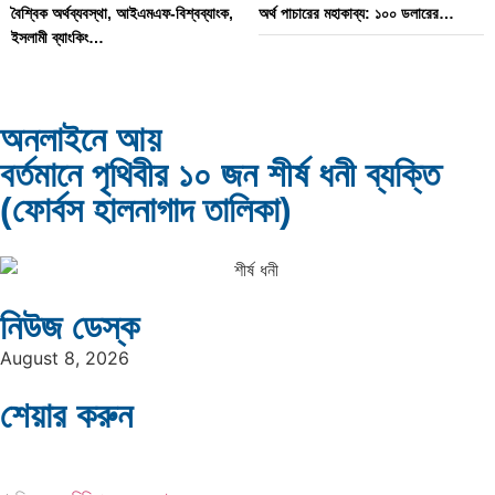
বৈশ্বিক অর্থব্যবস্থা, আইএমএফ-বিশ্বব্যাংক,
অর্থ পাচারের মহাকাব্য: ১০০ ডলারের…
ইসলামী ব্যাংকিং…
অনলাইনে আয়
বর্তমানে পৃথিবীর ১০ জন শীর্ষ ধনী ব্যক্তি
দক্ষিণ এশিয়ায় ‘জেন-জি’ বিপ্লব: বাংলাদেশ,
বিশেষ ইন-ডেপ্থ রিপোর্ট: ক্রীড়া উৎসবে…
(ফোর্বস হালনাগাদ তালিকা)
…
নিউজ ডেস্ক
August 8, 2026
ভারত মহাসাগরের অশ্রু: শ্রীলঙ্কার ২৬…
ক্রূরতা ও ধ্বংসের মহাকাব্য: পৃথিবীর…
শেয়ার করুন