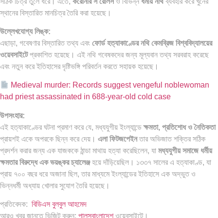
সঠিক চিত্র তুলে ধরে। এতে,
করোনার’স রোলস
ও বিভিন্ন
ধর্মীয় নথি
ব্যবহার করে খুনের
স্থানের বিস্তারিত মানচিত্র তৈরি করা হয়েছে।
উল্লেখযোগ্য লিঙ্ক:
এছাড়া, গবেষণার বিস্তারিত তথ্য এবং
ফোর্ড হত্যাকাণ্ডের নথি
কেমব্রিজ বিশ্ববিদ্যালয়ের
ওয়েবসাইটে
প্রকাশিত হয়েছে। এই নথি গবেষকদের জন্য মূল্যবান তথ্য সরবরাহ করেছে
এবং নতুন করে ইতিহাসের দৃষ্টিভঙ্গি পরিবর্তন করতে সহায়ক হয়েছে।
Medieval murder: Records suggest vengeful noblewoman
had priest assassinated in 688-year-old cold case
উপসংহার:
এই হত্যাকাণ্ডের ঘটনা প্রমাণ করে যে, মধ্যযুগীয় ইংল্যান্ডে
ক্ষমতা, প্রতিশোধ ও নৈতিকতা
প্রায়শই একে অপরকে ছিন্ন করে দেয়।
এলা ফিটজপেইন
তার অভিজাত শক্তির সঠিক
প্রদর্শন করার জন্য এক যাজককে ঠান্ডা মাথায় হত্যা করেছিলেন, যা
মধ্যযুগীয় সমাজে ধর্মীয়
ক্ষমতার বিরুদ্ধে এক ভয়ঙ্কর চ্যালেঞ্জ
হয়ে দাঁড়িয়েছিল। ১৩৩৭ সালের এ হত্যাকাণ্ড, যা
প্রায় ৭০০ বছর ধরে অজানা ছিল, তার মাধ্যমে ইংল্যান্ডের ইতিহাসে এক অদ্ভুত ও
ভিন্নধর্মী অধ্যায় খোলার সুযোগ তৈরি হয়েছে।
প্রতিবেদক:
বিডিএস বুলবুল আহমেদ
আরও খবর জানতে ভিজিট করুন:
পালসবাংলাদেশ
ওয়েবসাইটে।