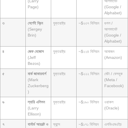
(Larry
আলফাবেট
Page)
(Google /
Alphabet)
৩
সের্গেই ব্রিন
যুক্তরাষ্ট্র
~$২৩৭ বিলিয়ন
গুগল /
(Sergey
আলফাবেট
Brin)
(Google /
Alphabet)
৪
জেফ বেজোস
যুক্তরাষ্ট্র
~$২২৪ বিলিয়ন
আমাজন
(Jeff
(Amazon)
Bezos)
৫
মার্ক জাকারবার্গ
যুক্তরাষ্ট্র
~$২২২ বিলিয়ন
মেটা / ফেসবুক
(Mark
(Meta /
Zuckerberg
Facebook)
)
৬
ল্যারি এলিসন
যুক্তরাষ্ট্র
~$১৯০ বিলিয়ন
ওরাকল
(Larry
(Oracle)
Ellison)
৭
বার্নার্ড আরনল্ট ও
ফ্রান্স
~$১৭১ বিলিয়ন
এলভিএমএইচ