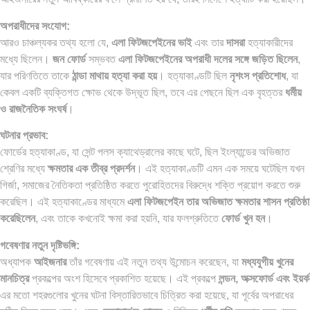
অপরাধীদের সংযোগ:
আরও চাঞ্চল্যকর তথ্য হলো যে,
এলা ফিটজপেইনের ভাই
এবং তার
দাসরা
হত্যাকারীদের
মধ্যে ছিলেন।
জন ফোর্ড
সম্ভবত
এলা ফিটজপেইনের অপরাধী দলের সঙ্গে জড়িত ছিলেন
,
যার পরিণতিতে তাকে
ঠান্ডা মাথায় হত্যা করা হয়
। হত্যাকাণ্ডটি ছিল
নৃশংস প্রতিশোধ
, যা
কেবল একটি ব্যক্তিগত ক্ষোভ থেকে উদ্ভূত ছিল, তবে এর পেছনে ছিল এক বৃহত্তর
ধর্মীয়
ও রাজনৈতিক সংঘর্ষ
।
ঘটনার প্রভাব:
ফোর্ডের হত্যাকাণ্ড, যা সেন্ট পলস ক্যাথেড্রালের কাছে ঘটে, ছিল ইংল্যান্ডের অভিজাত
শ্রেণির মধ্যে
ক্ষমতার এক তীব্র প্রদর্শন
। এই হত্যাকাণ্ডটি এমন এক সময়ে ঘটেছিল যখন
গির্জা, সমাজের নৈতিকতা প্রতিষ্ঠিত করতে পুরোহিতদের বিরুদ্ধে শক্তি প্রয়োগ করতে শুরু
করেছিল। এই হত্যাকাণ্ডের মাধ্যমে
এলা ফিটজপেইন তার অভিজাত ক্ষমতার শাসন প্রতিষ্ঠা
করেছিলেন
, এবং তাকে কখনোই ক্ষমা করা হয়নি, যার ফলশ্রুতিতে
ফোর্ড খুন হন
।
গবেষণার নতুন দৃষ্টিভঙ্গি:
অধ্যাপক
আইজনার
তাঁর গবেষণায় এই নতুন তথ্য উন্মোচন করেছেন, যা
মধ্যযুগীয় খুনের
মানচিত্র
প্রকল্পের অংশ হিসেবে প্রকাশিত হয়েছে। এই প্রকল্পে
লন্ডন, অক্সফোর্ড এবং ইয়র্ক
এর মতো শহরগুলোর খুনের ঘটনা বিস্তারিতভাবে চিত্রিত করা হয়েছে, যা পূর্বের অপরাধের