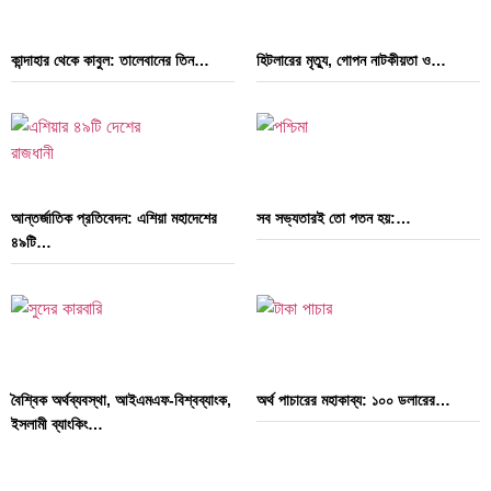
কান্দাহার থেকে কাবুল: তালেবানের তিন…
হিটলারের মৃত্যু, গোপন নাটকীয়তা ও…
আন্তর্জাতিক প্রতিবেদন: এশিয়া মহাদেশের
সব সভ্যতারই তো পতন হয়:…
৪৯টি…
বৈশ্বিক অর্থব্যবস্থা, আইএমএফ-বিশ্বব্যাংক,
অর্থ পাচারের মহাকাব্য: ১০০ ডলারের…
ইসলামী ব্যাংকিং…