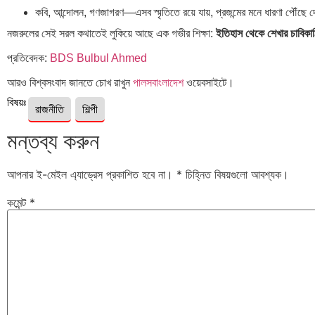
কবি, আন্দোলন, গণজাগরণ—এসব স্মৃতিতে রয়ে যায়, প্রজন্মের মনে ধারণা পৌঁছে 
নজরুলের সেই সরল কথাতেই লুকিয়ে আছে এক গভীর শিক্ষা:
ইতিহাস থেকে শেখার চাবি
প্রতিবেদক:
BDS Bulbul Ahmed
আরও বিশ্বসংবাদ জানতে চোখ রাখুন
পালসবাংলাদেশ
ওয়েবসাইটে।
বিষয়ঃ
রাজনীতি
শিল্পী
মন্তব্য করুন
আপনার ই-মেইল এ্যাড্রেস প্রকাশিত হবে না।
*
চিহ্নিত বিষয়গুলো আবশ্যক।
কমেন্ট
*