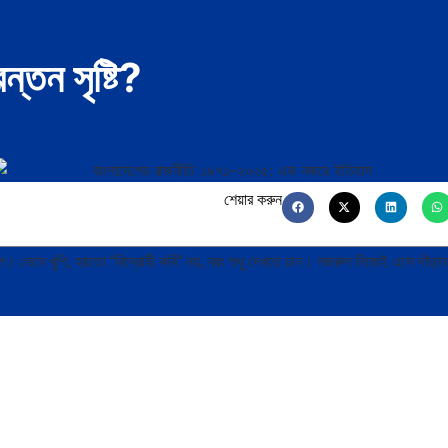
ন্তন সৃষ্টি?
শেয়ার করুন
ে খুশি, হয়তো “বিদ্রোহী কবি” নয়, বরং শুধু দেখতে চান। নজরুল নিজেই এসে দাঁড়ান 