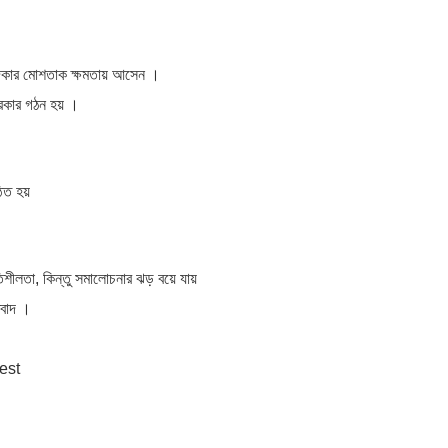
 খন্দকার মোশতাক ক্ষমতায় আসেন ।
 সরকার গঠন হয় ।
িত হয়
িশীলতা, কিন্তু সমালোচনার ঝড় বয়ে যায়
িবাদ ।
rest