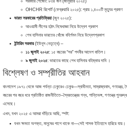
সরকারি গেজেট: ৮৩৪ জন (জানুয়ারি ২০২৫)
OHCHR রিপোর্ট (ফেব্রুয়ারি ২০২৫): প্রায় ১,৪০০টি মৃত্যুর প্রমাণ
ভারত সরকারের প্রতিক্রিয়া
(জুন ২০২৫):
আওয়ামী লীগের হঠাৎ নিষেধাজ্ঞা নিয়ে উদ্বেগ প্রকাশ
শেখ হাসিনার ভারতের খোঁজে বহির্গমন নিয়ে উদ্বেগপ্রকাশ
ইন্টারিম সরকার
(ইউনূস নেতৃত্বে) –
১১ জুলাই ২০২৫
: ১৫ বছরের “সর” পদবীর আদেশ বাতিল।
৯ জুলাই ২০২৫
: ভারতের কাছে শেখ হাসিনার বহিষ্কার দাবি ।
বিশ্লেষণ ও সম্প্রীতির আহবান
বাংলাদেশ ১৯৭১ থেকে আজ পর্যন্ত ঢেকুরেও ঢেকুর—স্বাধীনতা, সাম্রাজ্যবাদ, গণতন্ত্র,
বছরের পর বছর ধরে প্রতিষ্ঠিত রাজনীতিতে–স্বৈরতন্ত্রের গন্ধ, শান্তিভঙ্গ, গণতন্ত্র পুনরু
এসেছে।
এখন, যখন ২০২৫ এ আমরা দাঁড়িয়ে আছি, স্পষ্ট:
যখন ক্ষমতা অশক্ত, মানুষের পাশে থাকে না—সেই শাসক ইতিহাসে হারিয়ে যায়।