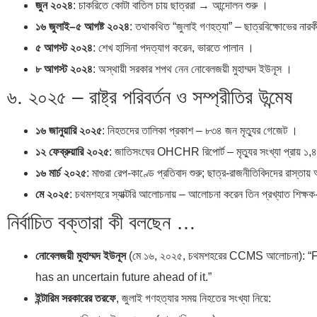
জুন ২০২৪
: চাকরিতে কোটা বাতিল চায় ছাত্ররা → আন্দোলন শুরু ।
১৬ জুলাই–৫ আগষ্ট ২০২৪
: তথাকথিত “জুলাই গণহত্যা” – ছাত্রবিক্ষোভের নার
৫ আগস্ট ২০২৪
: শেখ হাসিনা পদত্যাগ করেন, ভারতে পালান ।
৮ আগস্ট ২০২৪
: অস্থায়ী সরকার শপথ নেন নোবেলজয়ী মুহাম্মদ ইউনূস ।
৬. ২০২৫ – রাষ্ট্র পরিবর্তন ও সম্প্রীতির উন্মেষ
১৬ জানুয়ারি ২০২৫
: নিহতদের তালিকা প্রকাশ – ৮৩৪ জন মৃত্যুর গেজেট ।
১২ ফেব্রুয়ারি ২০২৫
: জাতিসংঘের OHCHR রিপোর্ট – মৃত্যুর সংখ্যা প্রায় ১
১৬ মার্চ ২০২৫
: মাগুরা রেপ-কাণ্ডে প্রতিবাদ শুরু; ছাত্র-রাজনীতিবিদদের রাস্তা
মে ২০২৫
: চথমশহরে স্যাক্টরি আলোচনায় – আলোচনা করেন তিন প্রখ্যাত শিক্ষক-
নির্বাচিত বক্তারা কী বলছেন …
নোবেলজয়ী মুহাম্মদ ইউনূস
(মে ১৬, ২০২৫, চথমশহরের CCMS আলোচনা):
has an uncertain future ahead of it.”
ইন্টারিম সরকারের তরফে
, জুলাই গণহত্যার সময় নিহতের সংখ্যা নিয়ে: