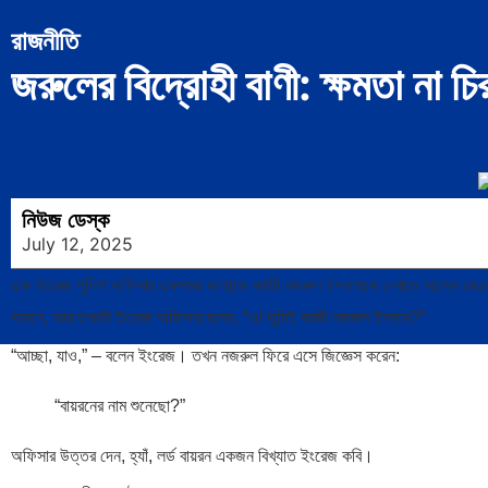
রাজনীতি
জরুলের বিদ্রোহী বাণী: ক্ষমতা না চির
নিউজ ডেস্ক
July 12, 2025
এক ইংরেজ পুলিশ অফিসার একসময় জাহাজে কাজী নজরুল ইসলামকে দেখতে আসেন জেলে। ভেব
সামনে, আর তখনই ইংরেজ অফিসার বলেন, “ও! তুমিই কাজী নজরুল ইসলাম?”
“আচ্ছা, যাও,” – বলেন ইংরেজ। তখন নজরুল ফিরে এসে জিজ্ঞেস করেন:
“বায়রনের নাম শুনেছো?”
অফিসার উত্তর দেন, হ্যাঁ, লর্ড বায়রন একজন বিখ্যাত ইংরেজ কবি।