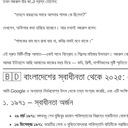
তখন নজরুল ধীর কণ্ঠে প্রশ্ন তোলেন:
“তাহলে বায়রনের সময়ে আপনার শাসক কে ছিলেন?”
দেখলেন, অফিসার কথা হারিয়ে যাচ্ছেন। আর তখনই নজরুল বলেন:
“শাসকের নাম মনে রাখা যায় না, কবির নামই মনে থাকে।”
এই দ্রুত মিষ্টি-তীক্ষ্ণ আঘাত—একই সাথে বিদ্রোহ ও শিল্পের মহিমার উদাহরণ। নজরুল বোঝাত
আমরা ইতিহাসে আছি আমাদের কাজের মধ্য দিয়ে — কবি, শিল্পী, দার্শনিকদের সৃষ্টি স্মৃতিতে 
🇧🇩 বাংলাদেশের স্বাধীনতা থেকে ২০২৫: 
আমি Google ও অন্যান্য নির্ভরযোগ্য উৎস থেকে তথ্য সংগ্রহ করেছি, এবং এটি সংক্ষি
১. ১৯৭১ – স্বাধীনতা অর্জন
২৬ মার্চ ১৯৭১
: বঙ্গবন্ধু শেখ মুজিবুর রহমান পাকিস্তানের বিরুদ্ধে স্বাধীনতা ঘো
১৬ ডিসেম্বর ১৯৭১
: ভারতীয় সেনা ও মুক্তিযোদ্ধারা পাকিস্তানি বাহিনীকে পরাজিত