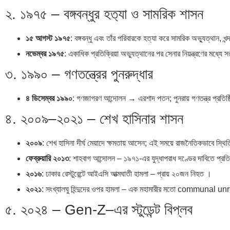
২. ১৯৭৫ – বঙ্গবন্ধুর হত‌্যা ও সামরিক শাসন
১৫ আগস্ট ১৯৭৫
: বঙ্গবন্ধু এবং তাঁর পরিবারকে হত্যা করে সামরিক অভ্যুত্থান,
নভেম্বর ১৯৭৫
: একাধিক প্রতিক্রিয়া অভ্যুত্থানের পর সেনার নিয়ন্ত্রণের মধ্যে
৩. ১৯৯০ – গণতন্ত্রের পুনরুদ্ধার
৪ ডিসেম্বর ১৯৯০
: গণজাগরণ আন্দোলন → এরশাদ পতন; পুনরায় গণতন্ত্র প্রতিষ্ঠ
৪. ২০০৯–২০২১ – শেখ হাসিনার শাসন
২০০৯
: শেখ হাসিনা দীর্ঘ মেয়াদে ক্ষমতায় আসেন; এই সময়ে রাজনৈতিকভাবে স্থিত
ফেব্রুয়ারি ২০১৩
: শাহবাগ আন্দোলন – ১৯৭১-এর যুদ্ধাপরাধ দণ্ডের দাবিতে প্রত
২০১৬
: ঢাকার রেস্টুরেন্টে আইএসি আত্মঘাতী হামলা – প্রায় ২০জন নিহত ।
২০২১
: সংখ্যালঘু হিন্দুদের ওপর হামলা – এক মহামারীর মতো communal un
৫. ২০২৪ – Gen‑Z–এর স্টুডেন্ট বিপ্লব