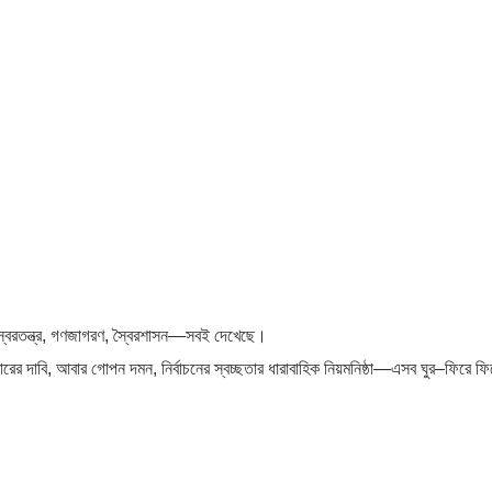
 স্বৈরতন্ত্র, গণজাগরণ, স্বৈরশাসন—সবই দেখেছে।
দ্ধারের দাবি, আবার গোপন দমন, নির্বাচনের স্বচ্ছতার ধারাবাহিক নিয়মনিষ্ঠা—এসব ঘুর–ফিরে ফি