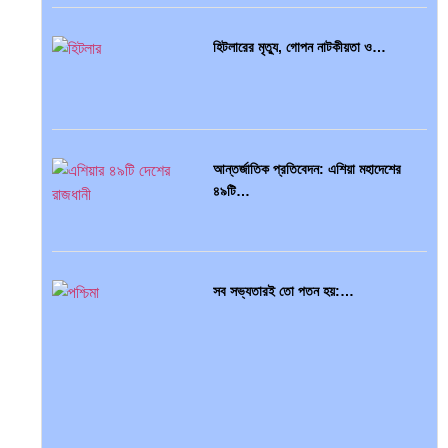
হিটলারের মৃত্যু, গোপন নাটকীয়তা ও…
আন্তর্জাতিক প্রতিবেদন: এশিয়া মহাদেশের
৪৯টি…
সব সভ্যতারই তো পতন হয়:…
বৈশ্বিক অর্থব্যবস্থা, আইএমএফ-বিশ্বব্যাংক,
ইসলামী ব্যাংকিং…