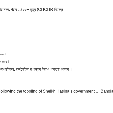
কীয় দমন, প্রায় ১,৪০০+ মৃত্যু (OHCHR হিসেব)
,৪০০+ ।
য় অবতরণ ।
সাংবাদিকরা, রাজনৈতিক রূপান্তর নিয়েও থাকলো গুরুত্ব ।
 “Following the toppling of Sheikh Hasina’s government … Bang