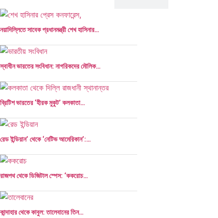
নয়াদিল্লিতে সাবেক প্রধানমন্ত্রী শেখ হাসিনার…
স্বাধীন ভারতের সংবিধান: নাগরিকদের মৌলিক…
ব্রিটিশ ভারতের ‘হীরক মুকুট’ কলকাতা…
রেড ইন্ডিয়ান’ থেকে ‘নেটিভ আমেরিকান’:…
রাজপথ থেকে ডিজিটাল স্পেস: ‘ককরোচ…
কান্দাহার থেকে কাবুল: তালেবানের তিন…