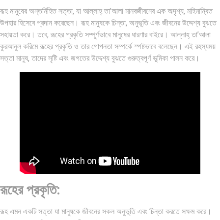
রূহ মানুষের অন্তর্নিহিত সত্তা, যা আল্লাহ্‌ তা’আলা মানবজীবনের এক অদৃশ্য, মহিমান্বিত
উপহার হিসেবে প্রদান করেছেন। রূহ মানুষকে চিন্তা, অনুভূতি এবং জীবনের উদ্দেশ্য বুঝতে
সহায়তা করে। তবে, রূহের প্রকৃতি সম্পূর্ণভাবে মানুষের ধারণার বাইরে। আল্লাহ্‌ তা’আলা
কুরআনুল করিমে রূহের প্রকৃতি ও তার গোপনতা সম্পর্কে স্পষ্টভাবে বলেছেন। এই রহস্যময়
সত্তা মানুষ, তাদের সৃষ্টি এবং জগতের উদ্দেশ্য বুঝতে গুরুত্বপূর্ণ ভূমিকা পালন করে।
রূহের প্রকৃতি:
রূহ এমন একটি সত্তা যা মানুষকে জীবনের সকল অনুভূতি এবং চিন্তা করতে সক্ষম করে।