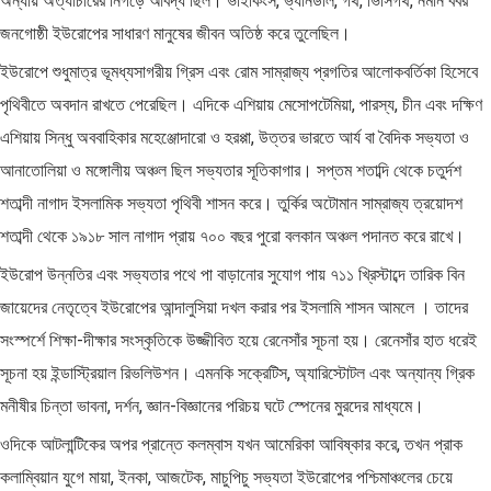
অন্যায় অত্যাচারের নিগড়ে আবদ্ধ ছিল। ভাইকিংস, ভ্যানডাল, গথ, ভিসিগথ, নর্মান বর্বর
জনগোষ্ঠী ইউরোপের সাধারণ মানুষের জীবন অতিষ্ঠ করে তুলেছিল।
ইউরোপে শুধুমাত্র ভূমধ্যসাগরীয় গ্রিস এবং রোম সাম্রাজ্য প্রগতির আলোকবর্তিকা হিসেবে
পৃথিবীতে অবদান রাখতে পেরেছিল। এদিকে এশিয়ায় মেসোপটেমিয়া, পারস্য, চীন এবং দক্ষিণ
এশিয়ায় সিন্ধু অববাহিকার মহেঞ্জোদারো ও হরপ্পা, উত্তর ভারতে আর্য বা বৈদিক সভ্যতা ও
আনাতোলিয়া ও মঙ্গোলীয় অঞ্চল ছিল সভ্যতার সূতিকাগার। সপ্তম শতাব্দি থেকে চতুর্দশ
শতাব্দী নাগাদ ইসলামিক সভ্যতা পৃথিবী শাসন করে। তুর্কির অটোমান সাম্রাজ্য ত্রয়োদশ
শতাব্দী থেকে ১৯১৮ সাল নাগাদ প্রায় ৭০০ বছর পুরো বলকান অঞ্চল পদানত করে রাখে।
ইউরোপ উন্নতির এবং সভ্যতার পথে পা বাড়ানোর সুযোগ পায় ৭১১ খ্রিস্টাব্দে তারিক বিন
জায়েদের নেতৃত্বে ইউরোপের আন্দালুসিয়া দখল করার পর ইসলামি শাসন আমলে । তাদের
সংস্পর্শে শিক্ষা-দীক্ষার সংস্কৃতিকে উজ্জীবিত হয়ে রেনেসাঁর সূচনা হয়। রেনেসাঁর হাত ধরেই
সূচনা হয় ইন্ডাস্ট্রিয়াল রিভলিউশন। এমনকি সক্রেটিস, অ্যারিস্টোটল এবং অন্যান্য গ্রিক
মনীষীর চিন্তা ভাবনা, দর্শন, জ্ঞান-বিজ্ঞানের পরিচয় ঘটে স্পেনের মুরদের মাধ্যমে।
ওদিকে আটলান্টিকের অপর প্রান্তে কলম্বাস যখন আমেরিকা আবিষ্কার করে, তখন প্রাক
কলাম্বিয়ান যুগে মায়া, ইনকা, আজটেক, মাচুপিচু সভ্যতা ইউরোপের পশ্চিমাঞ্চলের চেয়ে