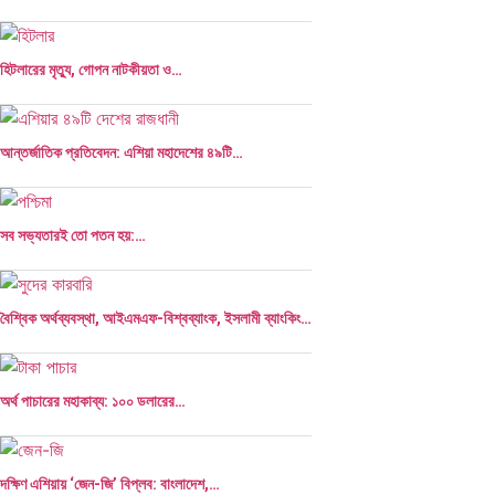
হিটলারের মৃত্যু, গোপন নাটকীয়তা ও…
আন্তর্জাতিক প্রতিবেদন: এশিয়া মহাদেশের ৪৯টি…
সব সভ্যতারই তো পতন হয়:…
বৈশ্বিক অর্থব্যবস্থা, আইএমএফ-বিশ্বব্যাংক, ইসলামী ব্যাংকিং…
অর্থ পাচারের মহাকাব্য: ১০০ ডলারের…
দক্ষিণ এশিয়ায় ‘জেন-জি’ বিপ্লব: বাংলাদেশ,…