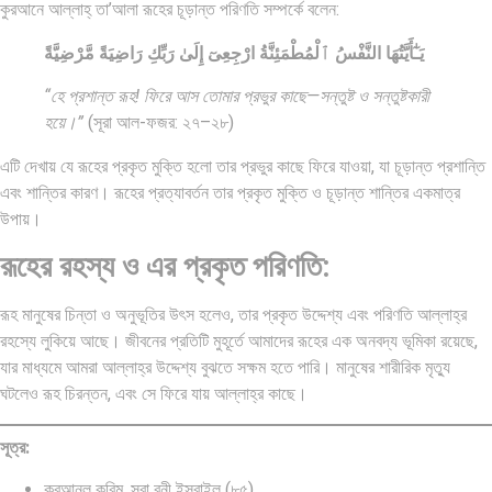
কুরআনে আল্লাহ্‌ তা’আলা রূহের চূড়ান্ত পরিণতি সম্পর্কে বলেন:
يَـٰٓأَيَّتُهَا النَّفْسُ ٱلْمُطْمَئِنَّةُ ارْجِعِىٓ إِلَىٰ رَبِّكِ رَاضِيَةً مَّرْضِيَّةً
“হে প্রশান্ত রূহ! ফিরে আস তোমার প্রভুর কাছে—সন্তুষ্ট ও সন্তুষ্টকারী
হয়ে।”
(সূরা আল-ফজর: ২৭–২৮)
এটি দেখায় যে রূহের প্রকৃত মুক্তি হলো তার প্রভুর কাছে ফিরে যাওয়া, যা চূড়ান্ত প্রশান্তি
এবং শান্তির কারণ। রূহের প্রত্যাবর্তন তার প্রকৃত মুক্তি ও চূড়ান্ত শান্তির একমাত্র
উপায়।
রূহের রহস্য ও এর প্রকৃত পরিণতি:
রূহ মানুষের চিন্তা ও অনুভূতির উৎস হলেও, তার প্রকৃত উদ্দেশ্য এবং পরিণতি আল্লাহ্‌র
রহস্যে লুকিয়ে আছে। জীবনের প্রতিটি মুহূর্তে আমাদের রূহের এক অনবদ্য ভূমিকা রয়েছে,
যার মাধ্যমে আমরা আল্লাহ্‌র উদ্দেশ্য বুঝতে সক্ষম হতে পারি। মানুষের শারীরিক মৃত্যু
ঘটলেও রূহ চিরন্তন, এবং সে ফিরে যায় আল্লাহ্‌র কাছে।
সূত্র:
কুরআনুল করিম, সূরা বনী ইসরাইল (৮৫)