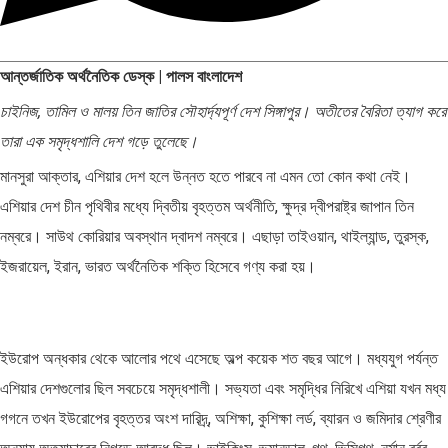
আন্তর্জাতিক অর্থনৈতিক ডেস্ক | পালস বাংলাদেশ
চাইনিজ, তামিল ও মালয় তিন জাতির সৌহার্দ্যপূর্ণ দেশ সিঙ্গাপুর। অতীতের বৈরিতা ত্যাগ করে
তারা এক সমৃদ্ধশালি দেশ গড়ে তুলেছে।
মানসুরা আক্তার, এশিয়ার দেশ হলে উন্নত হতে পারবে না এমন তো কোন কথা নেই।
এশিয়ার দেশ চীন পৃথিবীর মধ্যে দ্বিতীয় বৃহত্তম অর্থনীতি, ক্ষুদ্র দ্বীপরাষ্ট্র জাপান তিন
নম্বরে। সাউথ কোরিয়ার অবস্থান দ্বাদশ নম্বরে। এছাড়া তাইওয়ান, থাইল্যান্ড, তুরস্ক,
ইজরায়েল, ইরান, ভারত অর্থনৈতিক শক্তি হিসেবে গণ্য করা হয়।
ইউরোপ অন্ধকার থেকে আলোর পথে এসেছে অল্প কয়েক শত বছর আগে। মধ্যযুগ পর্যন্ত
এশিয়ার দেশগুলোর ছিল সবচেয়ে সমৃদ্ধশালী। সভ্যতা এবং সমৃদ্ধির নিরিখে এশিয়া যখন মধ্য
গগনে তখন ইউরোপের বৃহত্তর অংশ দারিদ্র্, অশিক্ষা, কুশিক্ষা লর্ড, ব্যারন ও‌ জমিদার শ্রেণীর