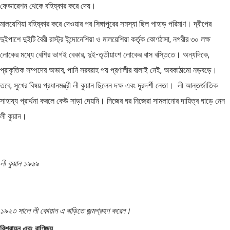
ফেডারেশন থেকে বহিষ্কার করে দেয়।
মালয়েশিয়া বহিষ্কার করে দেওয়ার পর সিঙ্গাপুরের সমস্যা ছিল পাহাড় পরিমাণ। দ্বীপের
দুইপাশে দুইটি বৈরী রাস্ট্র ইন্দোনেশিয়া ও মালয়েশিয়া কর্তৃক কোণঠাসা, নগরীর ৩০ লক্ষ
লোকের মধ্যে বেশির ভাগই বেকার, দুই-তৃতীয়াংশ লোকের বাস বস্তিতে। অন্যদিকে,
প্রাকৃতিক সম্পদের অভাব, পানি সরবরাহ পয় প্রণালীর বালাই নেই, অবকাঠামো নড়বড়ে।
তবে, সুখের বিষয় প্রধানমন্ত্রী লী কুয়ান ছিলেন দক্ষ এবং দূরদর্শী নেতা। ‌ লী আন্তর্জাতিক
সাহায্য প্রার্থনা করলে কেউ সাড়া দেয়নি। নিজের ঘর নিজেরা সামলানোর দায়িত্ব ঘাড়ে নেন
লী কুয়ান।
লী কুয়ান ১৯৬৯
১৯২৩ সালে লী কোয়ান এ বাড়িতে জন্মগ্রহণ করেন।
বিশ্বায়ন এবং বাণিজ্য