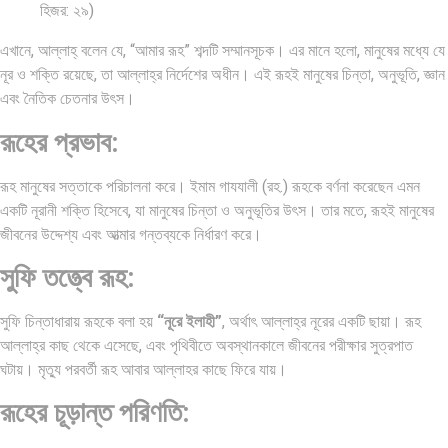
হিজর: ২৯)
এখানে, আল্লাহ্‌ বলেন যে, “আমার রূহ” শব্দটি সম্মানসূচক। এর মানে হলো, মানুষের মধ্যে যে
নূর ও শক্তি রয়েছে, তা আল্লাহ্‌র নির্দেশের অধীন। এই রূহই মানুষের চিন্তা, অনুভূতি, জ্ঞান
এবং নৈতিক চেতনার উৎস।
রূহের প্রভাব:
রূহ মানুষের সত্তাকে পরিচালনা করে। ইমাম গাযযালী (রহ.) রূহকে বর্ণনা করেছেন এমন
একটি নূরানী শক্তি হিসেবে, যা মানুষের চিন্তা ও অনুভূতির উৎস। তার মতে, রূহই মানুষের
জীবনের উদ্দেশ্য এবং আত্মার গন্তব্যকে নির্ধারণ করে।
সুফি তত্ত্বে রূহ:
সুফি চিন্তাধারায় রূহকে বলা হয়
“নূরে ইলাহী”
, অর্থাৎ আল্লাহ্‌র নূরের একটি ছায়া। রূহ
আল্লাহ্‌র কাছ থেকে এসেছে, এবং পৃথিবীতে অবস্থানকালে জীবনের পরীক্ষার সুত্রপাত
ঘটায়। মৃত্যু পরবর্তী রূহ আবার আল্লাহর কাছে ফিরে যায়।
রূহের চূড়ান্ত পরিণতি: