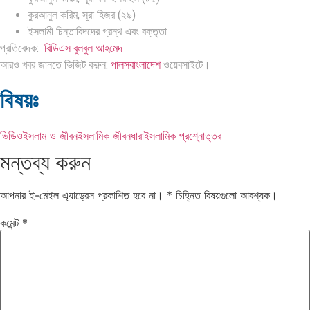
কুরআনুল করিম, সূরা হিজর (২৯)
ইসলামী চিন্তাবিদদের গ্রন্থ এবং বক্তৃতা
প্রতিবেদক:
বিডিএস বুলবুল আহমেদ
আরও খবর জানতে ভিজিট করুন:
পালসবাংলাদেশ
ওয়েবসাইটে।
বিষয়ঃ
ভিডিও
ইসলাম ও জীবন
ইসলামিক জীবনধারা
ইসলামিক প্রশ্নোত্তর
মন্তব্য করুন
আপনার ই-মেইল এ্যাড্রেস প্রকাশিত হবে না।
*
চিহ্নিত বিষয়গুলো আবশ্যক।
কমেন্ট
*