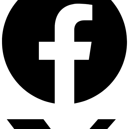
এশিয়ান সেঞ্চুরির দ্বৈরথ: চীন-ভারতের বৈশ্বিক…
পাকিস্তান, চীন ও বাংলাদেশ: তিন…