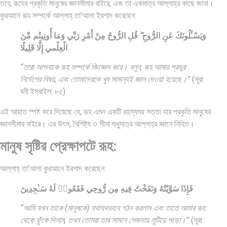
তবে, রূহের প্রকৃতি মানুষের জ্ঞানসীমার বাইরে, এবং তা একমাত্র আল্লাহ্‌র কাছে জানা।
কুরআনে রূহ সম্পর্কে আল্লাহ্‌ তা’আলা ইরশাদ করেছেন:
وَيَسْـَٔلُونَكَ عَنِ الرُّوحِ ۖ قُلِ الرُّوحُ مِنْ أَمْرِ رَبِّي وَمَا أُوتِيتُم مِّنَ
الْعِلْمي إِلَّا قَلِيلًا
“তারা আপনাকে রূহ সম্পর্কে জিজ্ঞেস করে। বলুন, রূহ আমার প্রভুর
নির্দেশের বিষয়, এবং তোমাদেরকে খুব সামান্যই জ্ঞান দেওয়া হয়েছে।”
(সূরা
বনী ইসরাইল: ৮৫)
এই আয়াত স্পষ্ট করে দিয়েছে যে, রূহ এমন একটি রহস্যময় সত্তা যার প্রকৃতি মানুষের
জ্ঞানসীমার বাইরে। এর উৎস, বৈশিষ্ট্য ও সীমা শুধুমাত্র আল্লাহ্‌র জ্ঞানে নিহিত।
মানুষ সৃষ্টির প্রেক্ষাপটে রূহ:
আল্লাহ্‌ তা’আলা কুরআনে ইরশাদ করেছেন:
فَإِذَا سَوَّيْتُهُ وَنَفَخْتُ فِيهِ مِن رُّوحِي فَقَعُوا۟ لَهُ سَـٰجِدِينَ
“আমি যখন তাকে (মানুষকে) যথাযথভাবে গঠন করলাম এবং তাতে আমার রূহ
থেকে ফুঁকে দিলাম, তখন তোমরা তার সামনে সেজদায় লুটিয়ে পড়ো।”
(সূরা