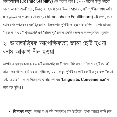
স্থিতিশীলতা (Cosmic Stability)
কে নির্দেশ করে। ১৯০০ সালের মানুষ হয়তো
ভাবত আকাশ একটি ছাদ, কিন্তু ২০২৬ সালের বিজ্ঞান জানে যে, যদি পৃথিবীর মাধ্যাকর্ষণ
ও বায়ুমণ্ডলের গ্যাসের ভারসাম্য (Atmospheric Equilibrium) নষ্ট হতো, তবে
মহাকাশের ক্ষতিকর তেজস্ক্রিয়তা ও উল্কাপাত পৃথিবীকে ধ্বংস করে দিত। কোরআনের
“পড়ে না যাওয়া” শব্দগুচ্ছটি এই ‘ভারসাম্য’ রক্ষার একটি চমৎকার আলঙ্কারিক প্রকাশ।
২. ভাষাতাত্ত্বিক আপেক্ষিকতা: জামা ছোট হওয়া
বনাম আকাশ নীল হওয়া
আপনি অত্যন্ত চমৎকার একটি মনস্তাত্ত্বিক উদাহরণ দিয়েছেন—”জামা ছোট হওয়া”।
জামা কোনোদিন ছোট হয় না, শরীর বড় হয়। তবুও পৃথিবীর কোটি কোটি মানুষ বলে “জামা
ছোট হয়েছে”। একে বিজ্ঞানের ভাষায় বলা হয়
‘Linguistic Convenience’
বা
ভাষাগত সুবিধা।
বিস্ময়কর সত্য:
আমরা যখন বলি “আকাশে চাঁদ উঠেছে”, তখন আমরা জানি চাঁদ