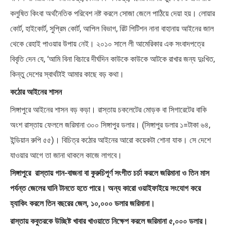
কলুষিত কিংবা অর্থনৈতিক পরিবেশ নষ্ট করলে সোজা জেলে পাঠিয়ে দেয়া হয়। লোয়ার
কোর্ট, হাইকোর্ট, সুপ্রিম কোর্ট, আপিল বিভাগ, রিট পিটিশন নানা বাহানায় আইনের জাল
থেকে রেহাই পাওয়ার উপায় নেই। ২০১০ সালে লী আমেরিকার এক সংবাদপত্রে
বিবৃতি দেন যে, ‘আমি বিনা বিচারে দীর্ঘদিন কাউকে কাউকে আটকে রাখার জন্য দুঃখিত,
কিন্তু দেশের স্বার্থটাই আমার কাছে বড় কথা।
কঠোর আইনের শাসন
সিঙ্গাপুরে আইনের শাসন বড় কড়া। রাস্তায় চকলেটের মোড়ক বা সিগারেটের বাকি
অংশ রাস্তায় ফেললে জরিমানা ৩০০ সিঙ্গাপুর ডলার। (সিঙ্গাপুর ডলার ১=টাকা ৬৪,
ইন্ডিয়ান রুপি ৫৫)। বিচিত্র কঠোর আইনের আরো কয়েকটা শোনা যাক। সে দেশে
যাওয়ার আগে তা জানা থাকলে কাজে লাগবে।
সিঙ্গাপুরে ‌ রাস্তায় গান-বাজনা বা কুরুচিপূর্ণ সংগীত চর্চা করলে জরিমানা ও তিন মাস
পর্যন্ত জেলের ঘানি টানতে হতে পারে। অন্য কারো ওয়াইফাইয়ে‌ সংযোগ করে
হ্যাকিং করলে তিন বছরের জেল, ১০,০০০ ডলার জরিমানা।
রাস্তায় কবুতরকে উচ্ছিষ্ট খাবার খাওয়াতে নিক্ষেপ করলে জরিমানা ৫,০০০ ডলার।