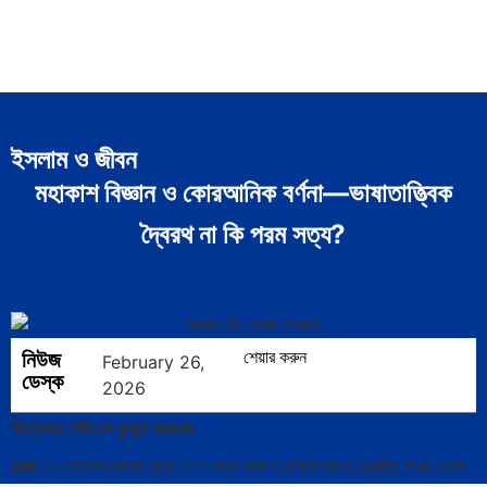
ইসলাম ও জীবন
মহাকাশ বিজ্ঞান ও কোরআনিক বর্ণনা—ভাষাতাত্ত্বিক
দ্বৈরথ না কি পরম সত্য?
নিউজ
শেয়ার করুন
February 26,
ডেস্ক
2026
বিশ্লেষক: বিডিএস বুলবুল আহমেদ
ঢাকা:
১৯ শতকের শুরুতে মানুষ যখন প্রথম আকাশ ছোঁয়ার স্বপ্ন দেখছিল, তখন থেকে