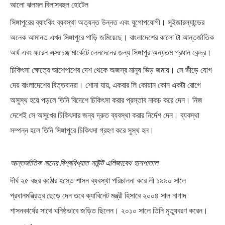
আলো ঝলমল বিলাসবহুল হোটেল
সিঙ্গাপুরের ব্যাংকিং ব্যবস্থা অত্যন্ত উন্নত এবং যুগোপযোগী। সুইজারল্যান্ডের
অনেক আমানত এখন সিঙ্গাপুরে পাড়ি জমিয়েছে। বাংলাদেশের কালো টা আন্তর্জাতিক
অর্থ এবং ফরেন এক্সচেঞ্জ মার্কেটে লেনদেনের জন্য সিঙ্গাপুর অন্যতম প্রধান কেন্দ্র।
চিকিৎসা ক্ষেত্রে আশেপাশের দেশ থেকে অজস্র মানুষ ভিড় জমায়। সে ভীড়ে যোগ
দেয় বাংলাদেশের বিত্তবানরা। শোনা যায়, একবার লি কোয়ান কোন একটা রোগে
অসুস্থ হয়ে পড়লে তিনি বিদেশে চিকিৎসা করার প্রস্তাব নাকচ করে দেন। নিজ
দেশেই সে অসুখের চিকিৎসার জন্য দ্রুত ব্যবস্থা করার নির্দেশ দেন। ব্যবস্থা
সম্পন্ন হলে তিনি সিঙ্গাপুরে চিকিৎসা গ্রহণ করে সুস্থ হন।
আন্তর্জাতিক মানের বিশ্ববিখ্যাত মাউন্ট এলিজাবেথ হাসপাতাল
দীর্ঘ ২৫ বছর কঠোর হস্তে শাসন ব্যবস্থা পরিচালনা করে লী ১৯৯০ সালে
প্রধানমন্ত্রিত্ব ছেড়ে দেন তবে ক্যাবিনেট মন্ত্রী হিসাবে ২০০৪ সাল নাগাদ
শাসনকার্যের সাথে ঘনিষ্ঠভাবে জড়িত ছিলেন। ২০১০ সালে তিনি মৃত্যুবরণ করেন।