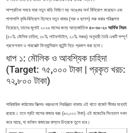
সাম্প্রতিক সময়ে যারা নতুন বাড়ি নির্মাণে বড় অঙ্কের অর্থ বিনিয়োগ করেছেন এবং
পাশাপাশি কৃষি-বিনিয়োগ হিসেবে নতুন খামার (গরু ও ছাগল) শুরু করার পরিকল্পনা
নিয়েছেন, তাদের জুলাই ২০২৬ মাসের জন্য আন্তর্জাতিক
৫০-৩০-২০ আর্থিক নিয়ম
(৫০% মৌলিক চাহিদা, ৩০% লাইফস্টাইল, ২০% সঞ্চয়) অনুযায়ী তৈরি একটি সম্পূর্ণ
বিশেষ ইন-ডেপ্থ রিপোর্ট: ক্রীড়া উৎসবে…
জিপিএ-৫-এর বন্যা, প্রকৌশলীদের
প্রফেশনাল ও পারফেক্ট ফিন্যান্সিয়াল কন্টেন্ট নিচে প্রকাশ করা হলো।
বিসিএস-প্রেম এবং…
ধাপ ১: মৌলিক ও আবশ্যিক চাহিদা
(Target: ৭৫,০০০ টাকা | প্রকৃত খরচ:
৭২,৮০০ টাকা)
পারিবারিক কাঠামোর ফিক্সড খরচগুলো নিয়ন্ত্রিত থাকায় এই খাতে বাজেট সীমার মধ্যেই
রয়েছে। তবে প্রতি মাসের বাজার খরচ (৬০,০০০ টাকা) এই বাজেটের সিংহভাগ দখল
করে আছে, যা বর্তমান বাজারের বাস্তব চিত্রকে তুলে ধরে।