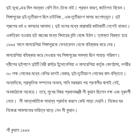
দুই ভূখণ্ডের মিল মহব্বত বেশি দিন টেকে নাই। প্রধান কারণ, জাতিগত বিভেদ।
সিঙ্গাপুরের দুই-তৃতীয়াংশ ছিল চাইনিজ , এক-তৃতীয়াংশ মালয় বংশোদ্ভূত। দুই
গ্রুপের ধর্ম ও কালচার আলাদা। দুই দলের মধ্যে মারামারি কাটাকাটি লেগেই থাকত।
একত্রিত হওয়ার দুই বছরের মধ্যে বিদায়ের ঘন্টা বেজে উঠল। ত্যাক্ত বিরক্ত হয়ে
১৯৬৫ সালে মালয়েশিয়া সিঙ্গাপুরকে ফেডারেশন থেকে বহিষ্কার করে দেয়।
মালয়েশিয়া বহিষ্কার করে দেওয়ার পর সিঙ্গাপুরের সমস্যা ছিল পাহাড় পরিমাণ।
দ্বীপের দুইপাশে দুইটি বৈরী রাস্ট্র ইন্দোনেশিয়া ও মালয়েশিয়া কর্তৃক কোণঠাসা, নগরীর
৩০ লক্ষ লোকের মধ্যে বেশির ভাগই বেকার, দুই-তৃতীয়াংশ লোকের বাস বস্তিতে।
অন্যদিকে, প্রাকৃতিক সম্পদের অভাব, পানি সরবরাহ পয় প্রণালীর বালাই নেই,
অবকাঠামো নড়বড়ে। তবে, সুখের বিষয় প্রধানমন্ত্রী লী কুয়ান ছিলেন দক্ষ এবং দূরদর্শী
নেতা। ‌ লী আন্তর্জাতিক সাহায্য প্রার্থনা করলে কেউ সাড়া দেয়নি। নিজের ঘর
নিজেরা সামলানোর দায়িত্ব ঘাড়ে নেন লী কুয়ান।
লী কুয়ান ১৯৬৯