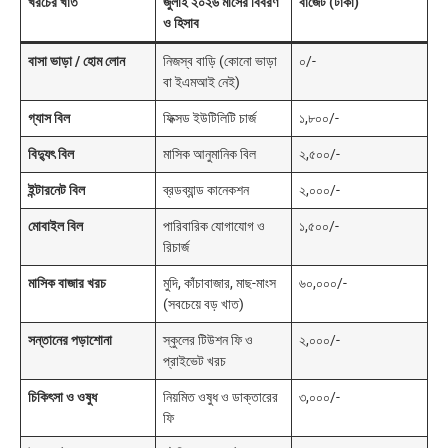
খরচের খাত
জুলাই ২০২৬ মাসের বিবরণ
বাজেট (টাকা)
ও হিসাব
বাসা ভাড়া / হোম লোন
নিজস্ব বাড়ি (কোনো ভাড়া
০/-
বা ইএমআই নেই)
গ্যাস বিল
ফিক্সড ইউটিলিটি চার্জ
১,৮০০/-
বিদ্যুৎ বিল
মাসিক আনুমানিক বিল
২,৫০০/-
ইন্টারনেট বিল
ব্রডব্যান্ড কানেকশন
২,০০০/-
মোবাইল বিল
পারিবারিক যোগাযোগ ও
১,৫০০/-
রিচার্জ
মাসিক বাজার খরচ
মুদি, কাঁচাবাজার, মাছ-মাংস
৬০,০০০/-
(সবচেয়ে বড় খাত)
সন্তানের পড়াশোনা
স্কুলের টিউশন ফি ও
২,০০০/-
প্রাইভেট খরচ
চিকিৎসা ও ওষুধ
নিয়মিত ওষুধ ও ডাক্তারের
৩,০০০/-
ফি