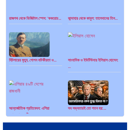
এশিয়ান সেঞ্চুরির দ্বৈরথ: চীন-ভারতের
পাকিস্তান, চীন ও বাংলাদেশ: তিন…
রাজপথ থেকে ডিজিটাল স্পেস: ‘ককরোচ…
কান্দাহার থেকে কাবুল: তালেবানের তিন…
বৈশ্বিক…
হিটলারের মৃত্যু, গোপন নাটকীয়তা ও…
সাংবাদিক ও ইউটিউবার ইলিয়াস হোসেন:
…
আন্তর্জাতিক প্রতিবেদন: এশিয়া
সব সভ্যতারই তো পতন হয়:…
মহাদেশের ৪৯টি…