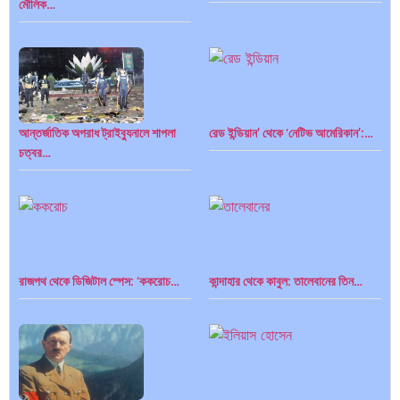
মৌলিক…
পূর্ব ইউরোপ বনাম তুরস্ক: শত…
পৃথিবীতে বর্তমানে মোট দেশের সংখ্যা…
আন্তর্জাতিক অপরাধ ট্রাইব্যুনালে শাপলা
রেড ইন্ডিয়ান’ থেকে ‘নেটিভ আমেরিকান’:…
চত্বর…
এশিয়ান সেঞ্চুরির দ্বৈরথ: চীন-ভারতের
পাকিস্তান, চীন ও বাংলাদেশ: তিন…
বৈশ্বিক…
রাজপথ থেকে ডিজিটাল স্পেস: ‘ককরোচ…
কান্দাহার থেকে কাবুল: তালেবানের তিন…