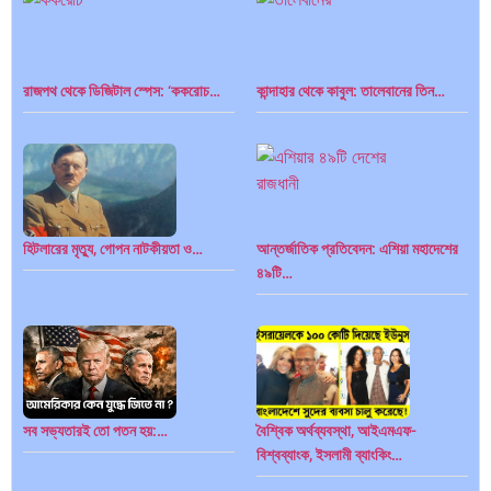
রাজপথ থেকে ডিজিটাল স্পেস: ‘ককরোচ…
কান্দাহার থেকে কাবুল: তালেবানের তিন…
হিটলারের মৃত্যু, গোপন নাটকীয়তা ও…
আন্তর্জাতিক প্রতিবেদন: এশিয়া মহাদেশের
৪৯টি…
সব সভ্যতারই তো পতন হয়:…
বৈশ্বিক অর্থব্যবস্থা, আইএমএফ-
বিশ্বব্যাংক, ইসলামী ব্যাংকিং…