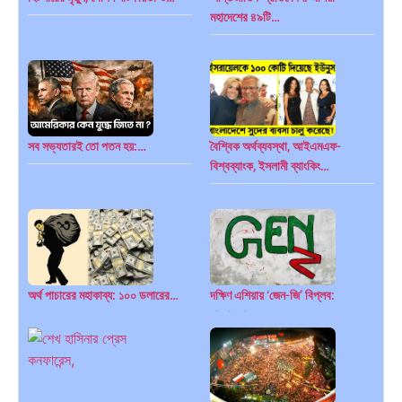
মহাদেশের ৪৯টি…
সব সভ্যতারই তো পতন হয়:…
বৈশ্বিক অর্থব্যবস্থা, আইএমএফ-
বিশ্বব্যাংক, ইসলামী ব্যাংকিং…
অর্থ পাচারের মহাকাব্য: ১০০ ডলারের…
দক্ষিণ এশিয়ায় ‘জেন-জি’ বিপ্লব:
বাংলাদেশ,…