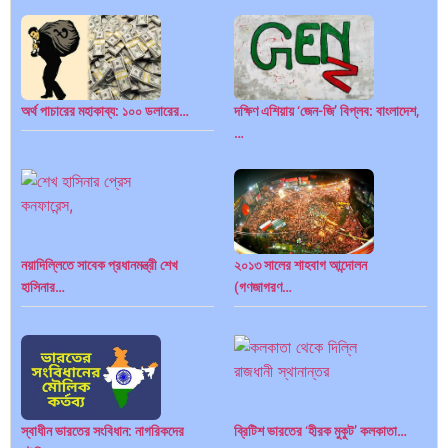
অর্থ পাচারের মহাকাব্য: ১০০ ডলারের…
দক্ষিণ এশিয়ায় ‘জেন-জি’ বিপ্লব: বাংলাদেশ,
…
নয়াদিল্লিতে সাবেক প্রধানমন্ত্রী শেখ
২০১৩ সালের শাহবাগ আন্দোলন
বিশেষ ইন-ডেপ্থ রিপোর্ট: ক্রীড়া উৎসবে…
ভারত মহাসাগরের অশ্রু: শ্রীলঙ্কার ২৬…
হাসিনার…
(গণজাগরণ…
ক্রূরতা ও ধ্বংসের মহাকাব্য: পৃথিবীর…
ব্রাজিল ও আর্জেন্টিনার কালো অধ্যায়:…
স্বাধীন ভারতের সংবিধান: নাগরিকদের
ব্রিটিশ ভারতের ‘হীরক মুকুট’ কলকাতা…