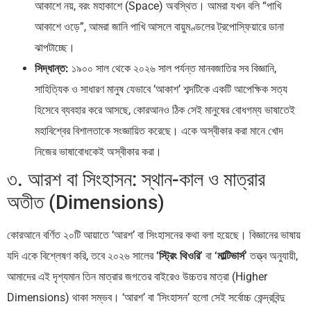
আকাশে নয়, বরং মহাকাশে (Space) অবস্থিত। আমরা যখন বলি “পাখি
আকাশে ওড়ে”, আমরা জানি পাখি আসলে বায়ুমণ্ডলের ট্রপোস্ফিয়ারে ডানা
ঝাপটাচ্ছে।
সিদ্ধান্ত:
১৯০০ সাল থেকে ২০২৬ সাল পর্যন্ত মানবজাতির সব বিজ্ঞানি,
সাহিত্যিক ও সাধারণ মানুষ যেভাবে ‘আকাশ’ শব্দটিকে একটি আপেক্ষিক সত্য
হিসেবে ব্যবহার করে আসছে, কোরআনও ঠিক সেই মানুষের বোধগম্য ভাষাতেই
মহাবিশ্বের বিশালতাকে সংজ্ঞায়িত করেছে। একে অস্বীকার করা মানে খোদ
নিজের ভাষাবোধকেই অস্বীকার করা।
৩. আরশ বা সিংহাসন: স্থান-কাল ও মাত্রার
অতীত (Dimensions)
কোরআনে বর্ণিত ২০টি আয়াতে ‘আরশ’ বা সিংহাসনের কথা বলা হয়েছে। বিজ্ঞানের ভাষায়
যদি একে বিশ্লেষণ করি, তবে ২০২৬ সালের
‘স্ট্রিং থিওরি’
বা
‘মাল্টিভার্স’
তত্ত্ব অনুযায়ী,
আমাদের এই দৃশ্যমান তিন মাত্রার জগতের বাইরেও উচ্চতর মাত্রা (Higher
Dimensions) থাকা সম্ভব। ‘আরশ’ বা ‘সিংহাসন’ হলো সেই সর্বোচ্চ কেন্দ্রবিন্দু