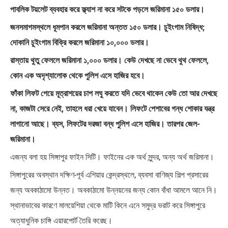
পাবলিক টয়লেট ব্যবহার করে ফ্ল্যাশ না করে সটকে পড়লে জরিমানা ১৫০ ডলার।
জনসমাগমস্থলে ধূমপান করলে জরিমানা অন্তত ১৫০ ডলার। চুইংগাম নিষিদ্ধ;
দোকানি চুইংগাম বিক্রি করলে জরিমানা ১০,০০০ ডলার।
রাস্তায় থুতু ফেললে জরিমানা ১,০০০ ডলার‌। কেউ দেখছে না ভেবে থুথ ফেললে,
কোন এক অদৃশ্যালোক থেকে পুলিশ এসে হাজির হবে।
ফাঁকা লিফট পেয়ে মূত্রাশয়ের চাপ লঘু করতে যদি ভেবে থাকেন কেউ তো আর দেখছে
না, কাজটা সেরে নেই, তাহলে ধরা খেয়ে যাবেন। লিফটে পেশাবের গন্ধ শোকার যন্ত্র
লাগানো আছে। ব্যস, লিফটের দরজা বন্ধ পুলিশ এসে হাজির। তারপর জেল-
জরিমানা।
এজন্য বলা হয় সিঙ্গাপুর ফাইন সিটি। ফাইনের এক অর্থ সুন্দর, অন্য অর্থ জরিমানা।
সিঙ্গাপুরের অবস্থান দক্ষিণ-পূর্ব এশিয়ার কেন্দ্রস্থলে, ব্যবসা বাণিজ্য শিল্প প্রসারের
জন্য অবকাঠামো উন্নত। অবকাঠামো উন্নয়নের জন্য কোন বাঁধা আমলে আনে নি।
স্থানাভাবের কারণে মালয়েশিয়া থেকে মাটি কিনে এনে সমুদ্র ভরাট করে সিঙ্গাপুরে
অত্যাধুনিক চাঙ্গি এয়ারপোর্ট তৈরি করেছ।