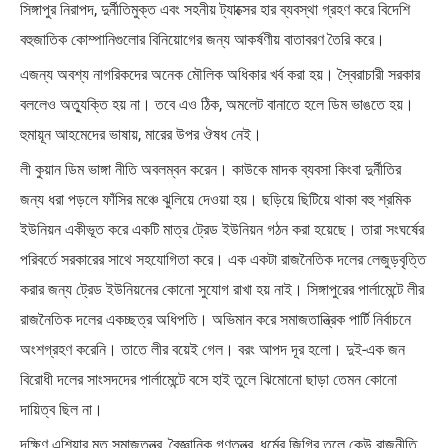
সিঙ্গাপুর নিরাপদ, দুর্নীতিমুক্ত এবং সহনীয় ট্যাক্সের হার ব্যবস্থা গ্রহণ করে বিদেশি
বহুজাতিক কোম্পানিগুলোর বিনিয়োগের জন্য আকর্ষণীয় বাতাবরণ তৈরি করে।
এজন্য অবশ্য নাগরিকদের অনেক মৌলিক অধিকার খর্ব করা হয়। স্বৈরাচারী সরকার
বললেও অত্যুক্তি হয় না। তবে এও ঠিক, অমলেট বানাতে হলে ডিম ভাঙতে হয়।
হুমায়ূন আহমেদের ভাষায়, মারের উপর ঔষধ নেই।
লী কুয়ান ডিম ভাঙ্গা নীতি অবলম্বন করেন। কাউকে মাদক ব্যবসা কিংবা দুর্নীতির
জন্য ধরা পড়লে ফাঁসির মঞ্চে ঝুলিয়ে দেওয়া হয়। ছড়িয়ে ছিটিয়ে থাকা বহু শ্রমিক
ইউনিয়ন একীভূত করে একটি মাত্র ট্রেড ইউনিয়ন গঠন করা হয়েছে। তারা সংঘর্ষের
পরিবর্তে সরকারের সাথে সহযোগিতা করে। এক একটা রাজনৈতিক দলের লেজুড়বৃত্তি
করার জন্য ট্রেড ইউনিয়নের কোনো সুযোগ রাখা হয় নাই। সিঙ্গাপুরের পার্লামেন্টে লীর
রাজনৈতিক দলের একচ্ছত্র অধিপতি। অভিমান করে সমাজতান্ত্রিক পার্টি নির্বাচনে
অংশগ্রহণ করেনি। তাতে লীর বয়েই গেল। বরং আপদ দূর হলো। দুই-এক জন
বিরোধী দলের সাংসদদের পার্লামেন্টে বসে হাই তুলে ঝিমোনো ছাড়া তেমন কোনো
দায়িত্ব ছিল না।
দক্ষিণ এশিয়ার মত সমাজতন্ত্র, বৈজ্ঞানিক গণতন্ত্র, ধর্মের জিগির তুলে কেউ রাজনীতি