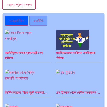
আন্তর্জাতিক
রাজনীতি
নয়াদিল্লিতে সাবেক প্রধানমন্ত্রী শেখ
স্বাধীন ভারতের সংবিধান: নাগরিকদের
হাসিনার…
মৌলিক…
ব্রিটিশ ভারতের ‘হীরক মুকুট’ কলকাতা…
রেড ইন্ডিয়ান’ থেকে ‘নেটিভ আমেরিকান’:…