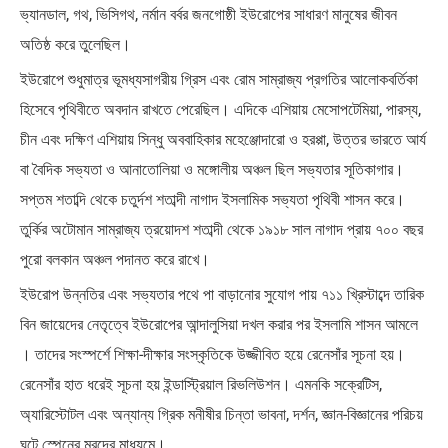
ভ্যানডাল, গথ, ভিসিগথ, নর্মান বর্বর জনগোষ্ঠী ইউরোপের সাধারণ মানুষের জীবন
অতিষ্ঠ করে তুলেছিল।
ইউরোপে শুধুমাত্র ভূমধ্যসাগরীয় গ্রিস এবং রোম সাম্রাজ্য প্রগতির আলোকবর্তিকা
হিসেবে পৃথিবীতে অবদান রাখতে পেরেছিল। এদিকে এশিয়ায় মেসোপটেমিয়া, পারস্য,
চীন এবং দক্ষিণ এশিয়ায় সিন্ধু অববাহিকার মহেঞ্জোদারো ও হরপ্পা, উত্তর ভারতে আর্য
বা বৈদিক সভ্যতা ও আনাতোলিয়া ও মঙ্গোলীয় অঞ্চল ছিল সভ্যতার সূতিকাগার।
সপ্তম শতাব্দি থেকে চতুর্দশ শতাব্দী নাগাদ ইসলামিক সভ্যতা পৃথিবী শাসন করে।
তুর্কির অটোমান সাম্রাজ্য ত্রয়োদশ শতাব্দী থেকে ১৯১৮ সাল নাগাদ প্রায় ৭০০ বছর
পুরো বলকান অঞ্চল পদানত করে রাখে।
ইউরোপ উন্নতির এবং সভ্যতার পথে পা বাড়ানোর সুযোগ পায় ৭১১ খ্রিস্টাব্দে তারিক
বিন জায়েদের নেতৃত্বে ইউরোপের আন্দালুসিয়া দখল করার পর ইসলামি শাসন আমলে
। তাদের সংস্পর্শে শিক্ষা-দীক্ষার সংস্কৃতিকে উজ্জীবিত হয়ে রেনেসাঁর সূচনা হয়।
রেনেসাঁর হাত ধরেই সূচনা হয় ইন্ডাস্ট্রিয়াল রিভলিউশন। এমনকি সক্রেটিস,
অ্যারিস্টোটল এবং অন্যান্য গ্রিক মনীষীর চিন্তা ভাবনা, দর্শন, জ্ঞান-বিজ্ঞানের পরিচয়
ঘটে স্পেনের মুরদের মাধ্যমে।