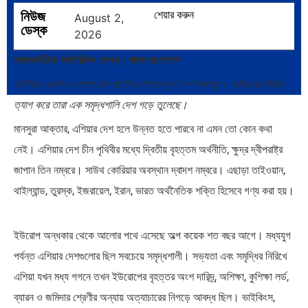
নিউজ
শেয়ার করুন
August 2,
পদ্মা সেতু ও রেল সংযোগ…
বৈশ্বিক অর্থব্যবস্থা, আইএমএফ-
ডেস্ক
2026
বিশ্বব্যাংক, ইসলামী ব্যাংকিং…
আন্তর্জাতিক অর্থনৈতিক ডেস্ক | পালস বাংলাদেশ
চাইনিজ, তামিল ও মালয় তিন জাতির সৌহার্দ্যপূর্ণ দেশ সিঙ্গাপুর। অতীতের বৈরিতা
ত্যাগ করে তারা এক সমৃদ্ধশালি দেশ গড়ে তুলেছে।
মানসুরা আক্তার, এশিয়ার দেশ হলে উন্নত হতে পারবে না এমন তো কোন কথা
অর্থ পাচারের মহাকাব্য: ১০০ ডলারের…
দক্ষিণ এশিয়ায় ‘জেন-জি’ বিপ্লব: বাংলাদেশ,
নেই। এশিয়ার দেশ চীন পৃথিবীর মধ্যে দ্বিতীয় বৃহত্তম অর্থনীতি, ক্ষুদ্র দ্বীপরাষ্ট্র
…
জাপান তিন নম্বরে। সাউথ কোরিয়ার অবস্থান দ্বাদশ নম্বরে। এছাড়া তাইওয়ান,
থাইল্যান্ড, তুরস্ক, ইজরায়েল, ইরান, ভারত অর্থনৈতিক শক্তি হিসেবে গণ্য করা হয়।
ইউরোপ অন্ধকার থেকে আলোর পথে এসেছে অল্প কয়েক শত বছর আগে। মধ্যযুগ
পর্যন্ত এশিয়ার দেশগুলোর ছিল সবচেয়ে সমৃদ্ধশালী। সভ্যতা এবং সমৃদ্ধির নিরিখে
বিশেষ ইন-ডেপ্থ রিপোর্ট: ক্রীড়া উৎসবে…
জিপিএ-৫-এর বন্যা, প্রকৌশলীদের বিসিএস-
প্রেম এবং…
এশিয়া যখন মধ্য গগনে তখন ইউরোপের বৃহত্তর অংশ দারিদ্র্, অশিক্ষা, কুশিক্ষা লর্ড,
ব্যারন ও‌ জমিদার শ্রেণীর অন্যায় অত্যাচারের নিগড়ে আবদ্ধ ছিল। ভাইকিংস,