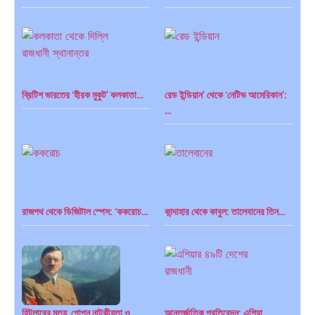
ব্রিটিশ ভারতের ‘হীরক মুকুট’ কলকাতা…
রেড ইন্ডিয়ান’ থেকে ‘নেটিভ আমেরিকান’:
…
রাজপথ থেকে ডিজিটাল স্পেস: ‘ককরোচ…
কান্দাহার থেকে কাবুল: তালেবানের তিন…
হিটলারের মৃত্যু, গোপন নাটকীয়তা ও…
আন্তর্জাতিক প্রতিবেদন: এশিয়া