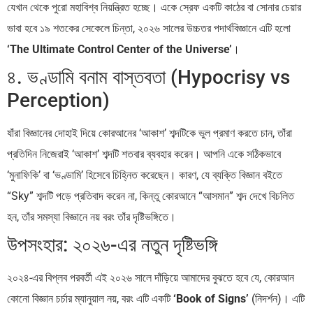
যেখান থেকে পুরো মহাবিশ্ব নিয়ন্ত্রিত হচ্ছে। একে স্রেফ একটি কাঠের বা সোনার চেয়ার
ভাবা হবে ১৯ শতকের সেকেলে চিন্তা, ২০২৬ সালের উচ্চতর পদার্থবিজ্ঞানে এটি হলো
‘The Ultimate Control Center of the Universe’
।
৪. ভণ্ডামি বনাম বাস্তবতা (Hypocrisy vs
Perception)
যাঁরা বিজ্ঞানের দোহাই দিয়ে কোরআনের ‘আকাশ’ শব্দটিকে ভুল প্রমাণ করতে চান, তাঁরা
প্রতিদিন নিজেরাই ‘আকাশ’ শব্দটি শতবার ব্যবহার করেন। আপনি একে সঠিকভাবে
‘মুনাফিকি’ বা ‘ভণ্ডামি’ হিসেবে চিহ্নিত করেছেন। কারণ, যে ব্যক্তি বিজ্ঞান বইতে
“Sky” শব্দটি পড়ে প্রতিবাদ করেন না, কিন্তু কোরআনে “আসমান” শব্দ দেখে বিচলিত
হন, তাঁর সমস্যা বিজ্ঞানে নয় বরং তাঁর দৃষ্টিভঙ্গিতে।
উপসংহার: ২০২৬-এর নতুন দৃষ্টিভঙ্গি
২০২৪-এর বিপ্লব পরবর্তী এই ২০২৬ সালে দাঁড়িয়ে আমাদের বুঝতে হবে যে, কোরআন
কোনো বিজ্ঞান চর্চার ম্যানুয়াল নয়, বরং এটি একটি
‘Book of Signs’
(নিদর্শন)। এটি