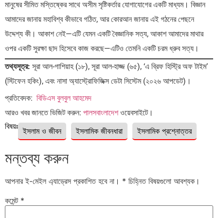
মানুষের সীমিত মস্তিষ্কের সাথে অসীম সৃষ্টিকর্তার যোগাযোগের একটি মাধ্যম। বিজ্ঞান
আমাদের জানায় মহাবিশ্ব কীভাবে গঠিত, আর কোরআন জানায় এই গঠনের পেছনে
উদ্দেশ্য কী। আকাশ নেই—এটি যেমন একটি বৈজ্ঞানিক সত্য, আকাশ আমাদের মাথার
ওপর একটি সুরক্ষা ছাদ হিসেবে কাজ করছে—এটিও তেমনি একটি চরম ধ্রুব সত্য।
তথ্যসূত্র:
সূরা আল-গাশিয়াহ (১৮), সূরা আল-হাজ্জ (৬৫), ‘এ ব্রিফ হিস্ট্রি অফ টাইম’
(স্টিফেন হকিং), এবং নাসা অ্যাস্ট্রোফিজিক্স ডেটা সিস্টেম (২০২৬ আপডেট)।
প্রতিবেদক:
বিডিএস বুলবুল আহমেদ
আরও খবর জানতে ভিজিট করুন:
পালসবাংলাদেশ
ওয়েবসাইটে।
বিষয়ঃ
ইসলাম ও জীবন
ইসলামিক জীবনধারা
ইসলামিক প্রশ্নোত্তর
মন্তব্য করুন
আপনার ই-মেইল এ্যাড্রেস প্রকাশিত হবে না।
*
চিহ্নিত বিষয়গুলো আবশ্যক।
কমেন্ট
*