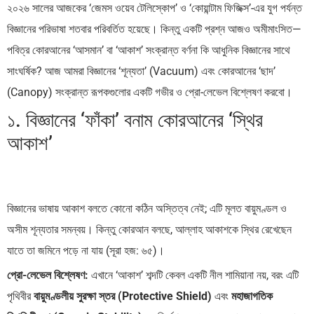
২০২৬ সালের আজকের ‘জেমস ওয়েব টেলিস্কোপ’ ও ‘কোয়ান্টাম ফিজিক্স’-এর যুগ পর্যন্ত
বিজ্ঞানের পরিভাষা শতবার পরিবর্তিত হয়েছে। কিন্তু একটি প্রশ্ন আজও অমীমাংসিত—
পবিত্র কোরআনের ‘আসমান’ বা ‘আকাশ’ সংক্রান্ত বর্ণনা কি আধুনিক বিজ্ঞানের সাথে
সাংঘর্ষিক? আজ আমরা বিজ্ঞানের ‘শূন্যতা’ (Vacuum) এবং কোরআনের ‘ছাদ’
(Canopy) সংক্রান্ত রূপকগুলোর একটি গভীর ও প্রো-লেভেল বিশ্লেষণ করবো।
১. বিজ্ঞানের ‘ফাঁকা’ বনাম কোরআনের ‘স্থির
আকাশ’
বিজ্ঞানের ভাষায় আকাশ বলতে কোনো কঠিন অস্তিত্ব নেই; এটি মূলত বায়ুমণ্ডল ও
অসীম শূন্যতার সমন্বয়। কিন্তু কোরআন বলছে, আল্লাহ আকাশকে স্থির রেখেছেন
যাতে তা জমিনে পড়ে না যায় (সূরা হজ: ৬৫)।
প্রো-লেভেল বিশ্লেষণ:
এখানে ‘আকাশ’ শব্দটি কেবল একটি নীল শামিয়ানা নয়, বরং এটি
পৃথিবীর
বায়ুমণ্ডলীয় সুরক্ষা স্তর (Protective Shield)
এবং
মহাজাগতিক