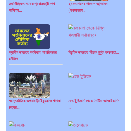
নয়াদিল্লিতে সাবেক প্রধানমন্ত্রী শেখ
২০১৩ সালের শাহবাগ আন্দোলন
হাসিনার…
(গণজাগরণ…
বিশেষ ইন-ডেপ্থ রিপোর্ট: ক্রীড়া উৎসবে…
ভারত মহাসাগরের অশ্রু: শ্রীলঙ্কার
২৬…
স্বাধীন ভারতের সংবিধান: নাগরিকদের
ব্রিটিশ ভারতের ‘হীরক মুকুট’ কলকাতা…
মৌলিক…
ক্রূরতা ও ধ্বংসের মহাকাব্য: পৃথিবীর…
ব্রাজিল ও আর্জেন্টিনার কালো অধ্যায়:…
আন্তর্জাতিক অপরাধ ট্রাইব্যুনালে শাপলা
রেড ইন্ডিয়ান’ থেকে ‘নেটিভ আমেরিকান’:
পূর্ব ইউরোপ বনাম তুরস্ক: শত…
পৃথিবীতে বর্তমানে মোট দেশের সংখ্যা…
চত্বর…
…