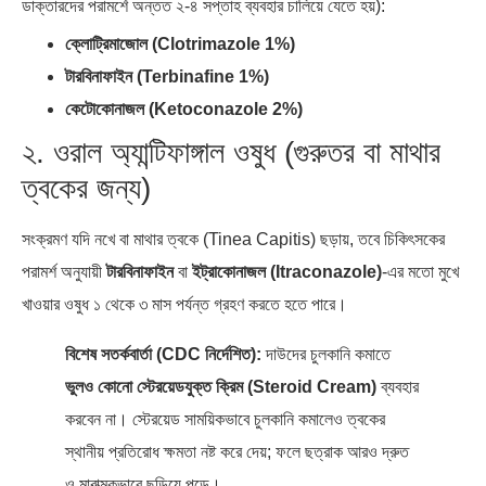
ডাক্তারদের পরামর্শে অন্তত ২-৪ সপ্তাহ ব্যবহার চালিয়ে যেতে হয়):
ক্লোট্রিমাজোল (Clotrimazole 1%)
টারবিনাফাইন (Terbinafine 1%)
কেটোকোনাজল (Ketoconazole 2%)
২. ওরাল অ্যান্টিফাঙ্গাল ওষুধ (গুরুতর বা মাথার
ত্বকের জন্য)
সংক্রমণ যদি নখে বা মাথার ত্বকে (Tinea Capitis) ছড়ায়, তবে চিকিৎসকের
পরামর্শ অনুযায়ী
টারবিনাফাইন
বা
ইট্রাকোনাজল (Itraconazole)
-এর মতো মুখে
খাওয়ার ওষুধ ১ থেকে ৩ মাস পর্যন্ত গ্রহণ করতে হতে পারে।
বিশেষ সতর্কবার্তা (CDC নির্দেশিত):
দাউদের চুলকানি কমাতে
ভুলও কোনো স্টেরয়েডযুক্ত ক্রিম (Steroid Cream)
ব্যবহার
করবেন না। স্টেরয়েড সাময়িকভাবে চুলকানি কমালেও ত্বকের
স্থানীয় প্রতিরোধ ক্ষমতা নষ্ট করে দেয়; ফলে ছত্রাক আরও দ্রুত
ও মারাত্মকভাবে ছড়িয়ে পড়ে।