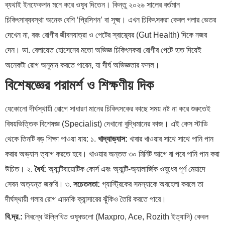
ব্যথাই ইনফেকশন মনে করে ওষুধ দিতেন। কিন্তু ২০২৬ সালের বর্তমান
চিকিৎসাব্যবস্থা অনেক বেশি ‘প্রিসিশন’ বা সূক্ষ্ম। এখন চিকিৎসকরা কেবল গলার ভেতর
দেখেন না, বরং রোগীর জীবনযাত্রা ও পেটের স্বাস্থ্যের (Gut Health) দিকে নজর
দেন। ডা. বেলায়েত হোসেনের মতো অভিজ্ঞ চিকিৎসকরা রোগীর পেটে হাত দিয়েই
অনেকটা রোগ অনুমান করতে পারেন, যা দীর্ঘ অভিজ্ঞতার ফসল।
বিশেষজ্ঞের পরামর্শ ও শিক্ষণীয় দিক
যেকোনো দীর্ঘস্থায়ী রোগে সাধারণ মানের চিকিৎসকের কাছে সময় নষ্ট না করে শুরুতেই
বিষয়ভিত্তিক বিশেষজ্ঞ (Specialist) দেখানো বুদ্ধিমানের কাজ। এই কেস স্টাডি
থেকে তিনটি বড় শিক্ষা পাওয়া যায়: ১.
খাদ্যাভ্যাস:
খাবার খাওয়ার সাথে সাথে পানি পান
করার অভ্যাস ত্যাগ করতে হবে। খাওয়ার অন্তত ৩০ মিনিট আগে বা পরে পানি পান করা
উচিত। ২.
ধৈর্য:
অ্যান্টিবায়োটিক কোর্স এবং অ্যান্টি-অ্যালার্জিক ওষুধের পূর্ণ মেয়াদে
সেবন অত্যন্ত জরুরি। ৩.
সচেতনতা:
গ্যাস্ট্রিকের সমস্যাকে অবহেলা করলে তা
দীর্ঘস্থায়ী গলার রোগ এমনকি ক্যান্সারের ঝুঁকিও তৈরি করতে পারে।
বি.দ্র.:
নিবন্ধে উল্লিখিত ওষুধগুলো (Maxpro, Ace, Rozith ইত্যাদি) কেবল