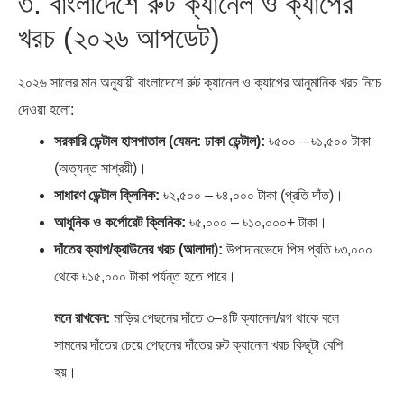
৩. বাংলাদেশে রুট ক্যানেল ও ক্যাপের
খরচ (২০২৬ আপডেট)
২০২৬ সালের মান অনুযায়ী বাংলাদেশে রুট ক্যানেল ও ক্যাপের আনুমানিক খরচ নিচে
দেওয়া হলো:
সরকারি ডেন্টাল হাসপাতাল (যেমন: ঢাকা ডেন্টাল):
৳৫০০ – ৳১,৫০০ টাকা
(অত্যন্ত সাশ্রয়ী)।
সাধারণ ডেন্টাল ক্লিনিক:
৳২,৫০০ – ৳৪,০০০ টাকা (প্রতি দাঁত)।
আধুনিক ও কর্পোরেট ক্লিনিক:
৳৫,০০০ – ৳১০,০০০+ টাকা।
দাঁতের ক্যাপ/ক্রাউনের খরচ (আলাদা):
উপাদানভেদে পিস প্রতি ৳৩,০০০
থেকে ৳১৫,০০০ টাকা পর্যন্ত হতে পারে।
মনে রাখবেন:
মাড়ির পেছনের দাঁতে ৩–৪টি ক্যানেল/রগ থাকে বলে
সামনের দাঁতের চেয়ে পেছনের দাঁতের রুট ক্যানেল খরচ কিছুটা বেশি
হয়।