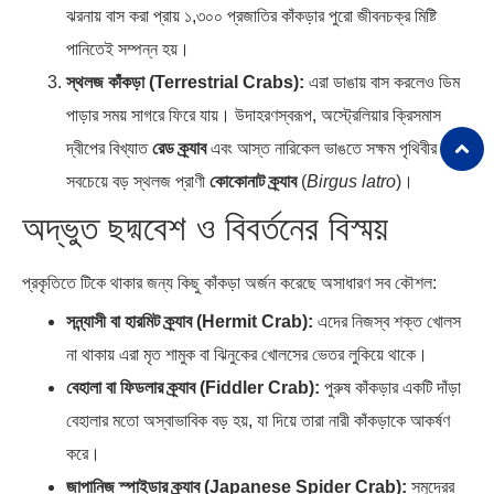
ঝরনায় বাস করা প্রায় ১,৩০০ প্রজাতির কাঁকড়ার পুরো জীবনচক্র মিষ্টি
পানিতেই সম্পন্ন হয়।
স্থলজ কাঁকড়া (Terrestrial Crabs):
এরা ডাঙায় বাস করলেও ডিম
পাড়ার সময় সাগরে ফিরে যায়। উদাহরণস্বরূপ, অস্ট্রেলিয়ার ক্রিসমাস
দ্বীপের বিখ্যাত
রেড ক্র্যাব
এবং আস্ত নারিকেল ভাঙতে সক্ষম পৃথিবীর
সবচেয়ে বড় স্থলজ প্রাণী
কোকোনাট ক্র্যাব
(
Birgus latro
)।
অদ্ভুত ছদ্মবেশ ও বিবর্তনের বিস্ময়
প্রকৃতিতে টিকে থাকার জন্য কিছু কাঁকড়া অর্জন করেছে অসাধারণ সব কৌশল:
সন্ন্যাসী বা হারমিট ক্র্যাব (Hermit Crab):
এদের নিজস্ব শক্ত খোলস
না থাকায় এরা মৃত শামুক বা ঝিনুকের খোলসের ভেতর লুকিয়ে থাকে।
বেহালা বা ফিডলার ক্র্যাব (Fiddler Crab):
পুরুষ কাঁকড়ার একটি দাঁড়া
বেহালার মতো অস্বাভাবিক বড় হয়, যা দিয়ে তারা নারী কাঁকড়াকে আকর্ষণ
করে।
জাপানিজ স্পাইডার ক্র্যাব (Japanese Spider Crab):
সমুদ্রের