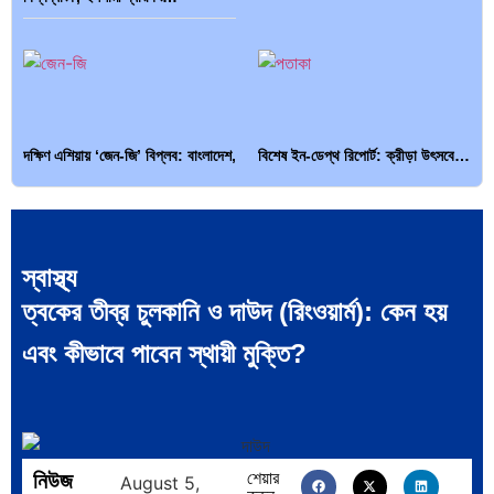
দক্ষিণ এশিয়ায় ‘জেন-জি’ বিপ্লব: বাংলাদেশ,
বিশেষ ইন-ডেপ্থ রিপোর্ট: ক্রীড়া উৎসবে…
…
স্বাস্থ্য
ত্বকের তীব্র চুলকানি ও দাউদ (রিংওয়ার্ম): কেন হয়
ভারত মহাসাগরের অশ্রু: শ্রীলঙ্কার ২৬…
ক্রূরতা ও ধ্বংসের মহাকাব্য: পৃথিবীর…
এবং কীভাবে পাবেন স্থায়ী মুক্তি?
নিউজ
শেয়ার
August 5,