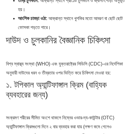
তীব্র চুলকানি:
আক্রান্ত স্থানে প্রচণ্ড চুলকানি ও জ্বালা-পোড়া অনুভূত
হয়।
আংশিক চামড়া ওঠা:
আক্রান্ত স্থানে খুশকির মতো আবরণ বা ছোট ছোট
ফোসকা পড়তে পারে।
দাউদ ও চুলকানির বৈজ্ঞানিক চিকিৎসা
বিশ্ব স্বাস্থ্য সংস্থা (WHO) এবং যুক্তরাষ্ট্রের সিডিসি (CDC)-এর নির্দেশিকা
অনুযায়ী দাউদের ধরন ও তীব্রতার ওপর ভিত্তি করে চিকিৎসা দেওয়া হয়:
১. টপিকাল অ্যান্টিফাঙ্গাল ক্রিম (বাহ্যিক
ব্যবহারের জন্য)
সংক্রমণ শরীরের সীমিত অংশে থাকলে নিম্নের ওভার-দ্য-কাউন্টার (OTC)
অ্যান্টিফাঙ্গাল ক্রিমগুলো দিনে ২ বার ব্যবহার করা যায় (লক্ষণ কমে গেলেও