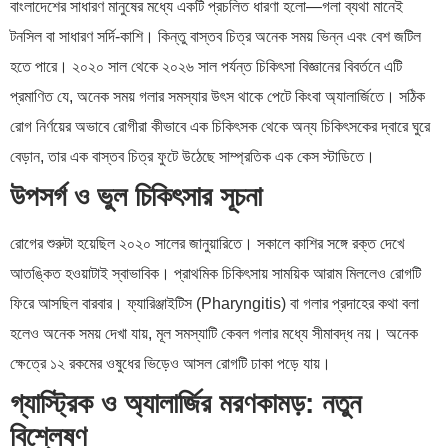
বাংলাদেশের সাধারণ মানুষের মধ্যে একটি প্রচলিত ধারণা হলো—গলা ব্যথা মানেই
টনসিল বা সাধারণ সর্দি-কাশি। কিন্তু বাস্তব চিত্র অনেক সময় ভিন্ন এবং বেশ জটিল
হতে পারে। ২০২০ সাল থেকে ২০২৬ সাল পর্যন্ত চিকিৎসা বিজ্ঞানের বিবর্তনে এটি
প্রমাণিত যে, অনেক সময় গলার সমস্যার উৎস থাকে পেটে কিংবা অ্যালার্জিতে। সঠিক
রোগ নির্ণয়ের অভাবে রোগীরা কীভাবে এক চিকিৎসক থেকে অন্য চিকিৎসকের দ্বারে ঘুরে
বেড়ান, তার এক বাস্তব চিত্র ফুটে উঠেছে সাম্প্রতিক এক কেস স্টাডিতে।
উপসর্গ ও ভুল চিকিৎসার সূচনা
রোগের শুরুটা হয়েছিল ২০২০ সালের জানুয়ারিতে। সকালে কাশির সঙ্গে রক্ত দেখে
আতঙ্কিত হওয়াটাই স্বাভাবিক। প্রাথমিক চিকিৎসায় সাময়িক আরাম মিললেও রোগটি
ফিরে আসছিল বারবার। ফ্যারিঞ্জাইটিস (Pharyngitis) বা গলার প্রদাহের কথা বলা
হলেও অনেক সময় দেখা যায়, মূল সমস্যাটি কেবল গলার মধ্যে সীমাবদ্ধ নয়। অনেক
ক্ষেত্রে ১২ রকমের ওষুধের ভিড়েও আসল রোগটি ঢাকা পড়ে যায়।
গ্যাস্ট্রিক ও অ্যালার্জির মরণকামড়: নতুন
বিশ্লেষণ