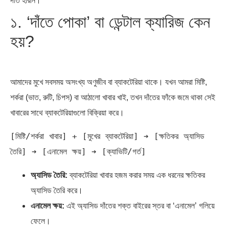
দাঁত হারান।
১. ‘দাঁতে পোকা’ বা ডেন্টাল ক্যারিজ কেন
পাকিস্তান, চীন ও বাংলাদেশ: তিন…
আমেরিকা সারা দুনিয়ায় গণতন্ত্রের গান…
হয়?
আমাদের মুখে সবসময় অসংখ্য অণুজীব বা ব্যাকটেরিয়া থাকে। যখন আমরা মিষ্টি,
শর্করা (ভাত, রুটি, চিপস) বা আঠালো খাবার খাই, তখন দাঁতের ফাঁকে জমে থাকা সেই
খাবারের সাথে ব্যাকটেরিয়াগুলো বিক্রিয়া করে।
[মিষ্টি/শর্করা খাবার] + [মুখের ব্যাকটেরিয়া] ➔ [ক্ষতিকর অ্যাসিড 
অ্যাসিড তৈরি:
ব্যাকটেরিয়া খাবার হজম করার সময় এক ধরনের ক্ষতিকর
অ্যাসিড তৈরি করে।
এনামেল ক্ষয়:
এই অ্যাসিড দাঁতের শক্ত বাইরের স্তর বা ‘এনামেল’ গলিয়ে
ফেলে।