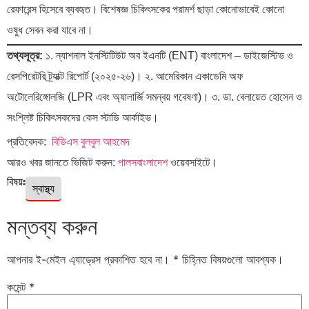
রেফারেন্স হিসেবে ব্যবহৃত। বিশেষজ্ঞ চিকিৎসকের পরামর্শ ছাড়া কোনোভাবেই কোনো
ওষুধ সেবন করা যাবে না।
তথ্যসূত্র:
১. ন্যাশনাল ইনস্টিটিউট অব ইএনটি (ENT) বাংলাদেশ – ডাইজেস্টিভ ও
রেসপিরেটরি ট্র্যাক্ট রিপোর্ট (২০২৫-২৬)। ২. আমেরিকান একাডেমি অফ
অটোলেরিঙ্গোলজি (LPR এবং অ্যালার্জি সমন্বয় গবেষণা)। ৩. ডা. বেলায়েত হোসেন ও
সংশ্লিষ্ট চিকিৎসকদের কেস স্টাডি আর্কাইভ।
প্রতিবেদক:
বিডিএস বুলবুল আহমেদ
আরও খবর জানতে ভিজিট করুন:
পালসবাংলাদেশ
ওয়েবসাইটে।
বিষয়ঃ
স্বাস্থ্য
মন্তব্য করুন
আপনার ই-মেইল এ্যাড্রেস প্রকাশিত হবে না।
*
চিহ্নিত বিষয়গুলো আবশ্যক।
কমেন্ট
*