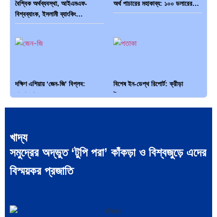
বৈশ্বিক অর্থব্যবস্থা, আইএমএফ-
অর্থ পাচারের মহাকাব্য: ১০০ ডলারের…
বিশ্বব্যাংক, ইসলামী ব্যাংকিং…
দক্ষিণ এশিয়ায় ‘জেন-জি’ বিপ্লব:
বিশেষ ইন-ডেপ্থ রিপোর্ট: ক্রীড়া
বাংলাদেশ,…
উৎসবে…
খাদ্য
সমুদ্রের অদ্ভুত ‘টুপি পরা’ কাঁকড়া ও বিশ্বজুড়ে এদের
ভারত মহাসাগরের অশ্রু: শ্রীলঙ্কার
ক্রূরতা ও ধ্বংসের মহাকাব্য: পৃথিবীর…
বিস্ময়কর প্রজাতি
২৬…