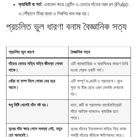
ক্যাভিটি বা গর্ত:
এনামেল ক্ষয়ে ডেন্টিন ও ভেতরে দাঁতের নরম রগ (Pulp)-
এ পৌঁছালে তীব্র ব্যথা ও শিরশির ভাব শুরু হয়।
প্রচলিত ভুল ধারণা বনাম বৈজ্ঞানিক সত্য
প্রচলিত ভুল ধারণা
বৈজ্ঞানিক সত্য
দাঁতের ভেতর সত্যি সত্যি জীবন্ত পোকা
এটি ব্যাকটেরিয়া ও অ্যাসিডের কারণে তৈরি
থাকে।
হওয়া স্রেফ একটি গর্ত।
ধোঁয়া বা বাষ্প দিলে পোকা বের হয়ে
এটি সম্পূর্ণ ভণ্ডামি ও প্রতারণা। মুখে
আসে।
সুতা বা বীজ রেখে এমন ভেলকি দেখানো
হয়।
শুধু মিষ্টি খেলেই দাঁত নষ্ট হয়।
ভাত, রুটি বা প্রসেসড কার্বোহাইড্রেট
দাঁতে আটকে থাকলেও ক্যারিজ হতে
পারে।
দুধের দাঁত ক্ষয়ে গেলে সমস্যা নেই, নতুন
দুধের দাঁতের ইনফেকশন মাড়ির নিচে থাকা
তো আসবেই।
স্থায়ী দাঁতের কুঁড়িকে ক্ষতিগ্রস্ত করে।