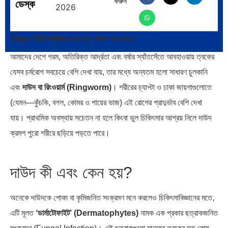
করুন
ব্রাজিল ও আর্জেন্টিনার কালো অধ্যায়:…
পূর্ব ইউরোপ বনাম তুরস্ক: শত…
ডেস্ক
2026
স্বাস্থ্য ও চিকিৎসাবিজ্ঞান ডেস্ক | পালস বাংলাদেশ
আমাদের দেশে গরম, অতিরিক্ত আর্দ্রতা এবং বর্ষার স্যাঁতসেঁতে আবহাওয়ায় ত্বকের
যেসব চর্মরোগ সবচেয়ে বেশি দেখা যায়, তার মধ্যে অন্যতম হলো সাধারণ চুলকানি
পৃথিবীতে বর্তমানে মোট দেশের সংখ্যা…
এশিয়ান সেঞ্চুরির দ্বৈরথ: চীন-ভারতের
বৈশ্বিক…
এবং
দাউদ বা রিংওয়ার্ম (Ringworm)
। শরীরের চ্যাপ্টা ও ঢাকা জায়গাগুলোতে
(যেমন—কুঁচকি, বগল, কোমর ও পায়ের ভাজ) এই রোগের প্রাদুর্ভাব বেশি দেখা
যায়। প্রাথমিক অবস্থায় সচেতন না হলে কিংবা ভুল চিকিৎসার আশ্রয় নিলে দাউদ
ক্রমশ পুরো শরীরে ছড়িয়ে পড়তে পারে।
পাকিস্তান, চীন ও বাংলাদেশ: তিন…
আমেরিকা সারা দুনিয়ায় গণতন্ত্রের গান…
দাউদ কী এবং কেন হয়?
অনেকে দাউদকে পোকা বা কৃমিজনিত সংক্রমণ মনে করলেও চিকিৎসাবিজ্ঞানের মতে,
এটি মূলত
‘ডার্মাটোফাইট’ (Dermatophytes)
নামক এক প্রকার ছত্রাকজনিত