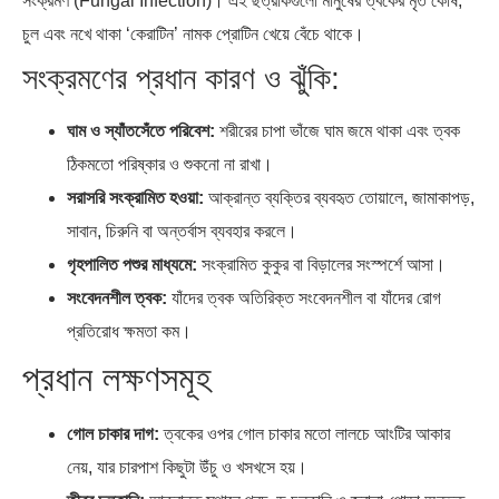
সংক্রমণ (Fungal Infection)। এই ছত্রাকগুলো মানুষের ত্বকের মৃত কোষ,
চুল এবং নখে থাকা ‘কেরাটিন’ নামক প্রোটিন খেয়ে বেঁচে থাকে।
সংক্রমণের প্রধান কারণ ও ঝুঁকি:
ঘাম ও স্যাঁতসেঁতে পরিবেশ:
শরীরের চাপা ভাঁজে ঘাম জমে থাকা এবং ত্বক
ঠিকমতো পরিষ্কার ও শুকনো না রাখা।
সরাসরি সংক্রামিত হওয়া:
আক্রান্ত ব্যক্তির ব্যবহৃত তোয়ালে, জামাকাপড়,
সাবান, চিরুনি বা অন্তর্বাস ব্যবহার করলে।
গৃহপালিত পশুর মাধ্যমে:
সংক্রামিত কুকুর বা বিড়ালের সংস্পর্শে আসা।
সংবেদনশীল ত্বক:
যাঁদের ত্বক অতিরিক্ত সংবেদনশীল বা যাঁদের রোগ
প্রতিরোধ ক্ষমতা কম।
প্রধান লক্ষণসমূহ
গোল চাকার দাগ:
ত্বকের ওপর গোল চাকার মতো লালচে আংটির আকার
নেয়, যার চারপাশ কিছুটা উঁচু ও খসখসে হয়।