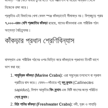
জীবন্ত স্পঞ্জ কেটে মাথায় টুপির মতো পরে অক্টোপাস বা মাছের আক্রমণ থেকে
নিজেকে রক্ষা করে।
প্রকৃতির এই বিবর্তনের খেলা কেবল স্পঞ্জ কাঁকড়াতেই সীমাবদ্ধ নয়। বিশ্বজুড়ে প্রায়
৭,০০০-এরও বেশি প্রজাতির কাঁকড়া
রয়েছে, যাদের জীবনধারা এবং শারীরিক গঠন
অত্যন্ত বৈচিত্র্যময়।
কাঁকড়ার প্রধান শ্রেণিবিন্যাস
বাসস্থান এবং শারীরিক গঠনের ওপর ভিত্তি করে কাঁকড়াকে প্রধানত তিনটি ভাগে
ভাগ করা হয়:
সামুদ্রিক কাঁকড়া (Marine Crabs):
এরা সমুদ্রের তলদেশে বা প্রবাল
প্রাচীরে বাস করে। যেমন—সাঁতারে পটু
ব্লু ক্র্যাব
(
Callinectes
sapidus
), বিশাল আকৃতির
কিং ক্র্যাব
এবং মিষ্টি মাংসের জন্য পরিচিত
স্নো ক্র্যাব
।
মিঠা পানির কাঁকড়া (Freshwater Crabs):
নদী, হ্রদ ও পাহাড়ি