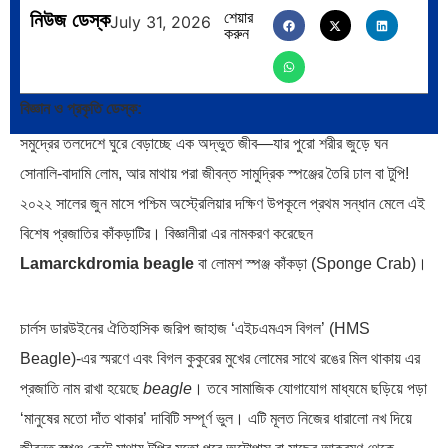
নিউজ ডেস্ক
শেয়ার
July 31, 2026
করুন
ব্রাজিল ও আর্জেন্টিনার কালো অধ্যায়:…
পূর্ব ইউরোপ বনাম তুরস্ক: শত…
বিজ্ঞান ও প্রকৃতি ডেস্ক:
সমুদ্রের তলদেশে ঘুরে বেড়াচ্ছে এক অদ্ভুত জীব—যার পুরো শরীর জুড়ে ঘন
সোনালি-বাদামি লোম, আর মাথায় পরা জীবন্ত সামুদ্রিক স্পঞ্জের তৈরি ঢাল বা টুপি!
পৃথিবীতে বর্তমানে মোট দেশের সংখ্যা…
এশিয়ান সেঞ্চুরির দ্বৈরথ: চীন-ভারতের
২০২২ সালের জুন মাসে পশ্চিম অস্ট্রেলিয়ার দক্ষিণ উপকূলে প্রথম সন্ধান মেলে এই
বৈশ্বিক…
বিশেষ প্রজাতির কাঁকড়াটির। বিজ্ঞানীরা এর নামকরণ করেছেন
Lamarckdromia beagle
বা লোমশ স্পঞ্জ কাঁকড়া (Sponge Crab)।
চার্লস ডারউইনের ঐতিহাসিক জরিপ জাহাজ ‘এইচএমএস বিগল’ (HMS
Beagle)-এর স্মরণে এবং বিগল কুকুরের মুখের লোমের সাথে রঙের মিল থাকায় এর
পাকিস্তান, চীন ও বাংলাদেশ: তিন…
আমেরিকা সারা দুনিয়ায় গণতন্ত্রের গান…
প্রজাতি নাম রাখা হয়েছে
beagle
। তবে সামাজিক যোগাযোগ মাধ্যমে ছড়িয়ে পড়া
‘মানুষের মতো দাঁত থাকার’ দাবিটি সম্পূর্ণ ভুল। এটি মূলত নিজের ধারালো নখ দিয়ে