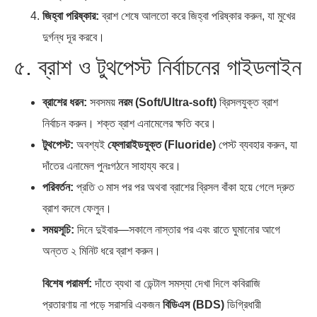
জিহ্বা পরিষ্কার:
ব্রাশ শেষে আলতো করে জিহ্বা পরিষ্কার করুন, যা মুখের
দুর্গন্ধ দূর করবে।
৫. ব্রাশ ও টুথপেস্ট নির্বাচনের গাইডলাইন
ব্রাশের ধরন:
সবসময়
নরম (Soft/Ultra-soft)
ব্রিসলযুক্ত ব্রাশ
নির্বাচন করুন। শক্ত ব্রাশ এনামেলের ক্ষতি করে।
টুথপেস্ট:
অবশ্যই
ফ্লোরাইডযুক্ত (Fluoride)
পেস্ট ব্যবহার করুন, যা
দাঁতের এনামেল পুনঃগঠনে সাহায্য করে।
পরিবর্তন:
প্রতি ৩ মাস পর পর অথবা ব্রাশের ব্রিসল বাঁকা হয়ে গেলে দ্রুত
ব্রাশ বদলে ফেলুন।
সময়সূচি:
দিনে দুইবার—সকালে নাস্তার পর এবং রাতে ঘুমানোর আগে
অন্তত ২ মিনিট ধরে ব্রাশ করুন।
বিশেষ পরামর্শ:
দাঁতে ব্যথা বা ডেন্টাল সমস্যা দেখা দিলে কবিরাজি
প্রতারণায় না পড়ে সরাসরি একজন
বিডিএস (BDS)
ডিগ্রিধারী