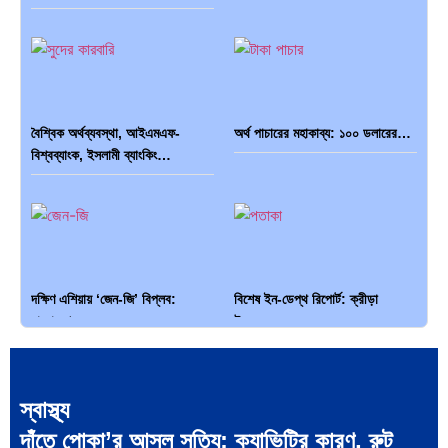
বৈশ্বিক অর্থব্যবস্থা, আইএমএফ-
অর্থ পাচারের মহাকাব্য: ১০০ ডলারের…
বিশ্বব্যাংক, ইসলামী ব্যাংকিং…
দক্ষিণ এশিয়ায় ‘জেন-জি’ বিপ্লব:
বিশেষ ইন-ডেপ্থ রিপোর্ট: ক্রীড়া
বাংলাদেশ,…
উৎসবে…
স্বাস্থ্য
দাঁতে পোকা’র আসল সত্যি: ক্যাভিটির কারণ, রুট