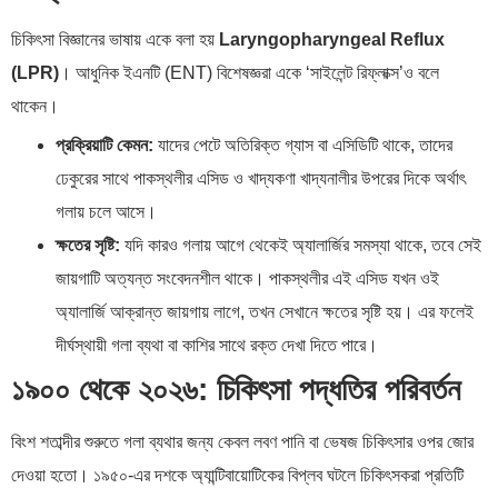
চিকিৎসা বিজ্ঞানের ভাষায় একে বলা হয়
Laryngopharyngeal Reflux
(LPR)
। আধুনিক ইএনটি (ENT) বিশেষজ্ঞরা একে ‘সাইলেন্ট রিফ্লাক্স’ও বলে
থাকেন।
প্রক্রিয়াটি কেমন:
যাদের পেটে অতিরিক্ত গ্যাস বা এসিডিটি থাকে, তাদের
ঢেকুরের সাথে পাকস্থলীর এসিড ও খাদ্যকণা খাদ্যনালীর উপরের দিকে অর্থাৎ
গলায় চলে আসে।
ক্ষতের সৃষ্টি:
যদি কারও গলায় আগে থেকেই অ্যালার্জির সমস্যা থাকে, তবে সেই
জায়গাটি অত্যন্ত সংবেদনশীল থাকে। পাকস্থলীর এই এসিড যখন ওই
অ্যালার্জি আক্রান্ত জায়গায় লাগে, তখন সেখানে ক্ষতের সৃষ্টি হয়। এর ফলেই
দীর্ঘস্থায়ী গলা ব্যথা বা কাশির সাথে রক্ত দেখা দিতে পারে।
১৯০০ থেকে ২০২৬: চিকিৎসা পদ্ধতির পরিবর্তন
বিংশ শতাব্দীর শুরুতে গলা ব্যথার জন্য কেবল লবণ পানি বা ভেষজ চিকিৎসার ওপর জোর
দেওয়া হতো। ১৯৫০-এর দশকে অ্যান্টিবায়োটিকের বিপ্লব ঘটলে চিকিৎসকরা প্রতিটি