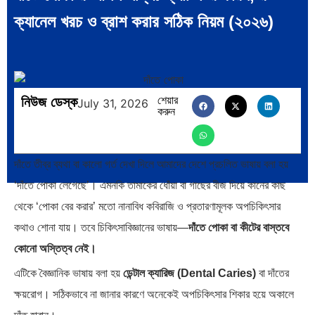
ভারত মহাসাগরের অশ্রু: শ্রীলঙ্কার
ক্রূরতা ও ধ্বংসের মহাকাব্য: পৃথিবীর…
ক্যানেল খরচ ও ব্রাশ করার সঠিক নিয়ম (২০২৬)
২৬…
নিউজ ডেস্ক
শেয়ার
July 31, 2026
করুন
ব্রাজিল ও আর্জেন্টিনার কালো অধ্যায়:…
পূর্ব ইউরোপ বনাম তুরস্ক: শত…
দাঁতে তীব্র ব্যথা বা কালো গর্ত দেখা দিলে আমাদের দেশে প্রচলিত ভাষায় বলা হয়
‘দাঁতে পোকা লেগেছে’। এমনকি তামাকের ধোঁয়া বা গাছের বীজ দিয়ে কানের কাছ
থেকে ‘পোকা বের করার’ মতো নানাবিধ কবিরাজি ও প্রতারণামূলক অপচিকিৎসার
কথাও শোনা যায়। তবে চিকিৎসাবিজ্ঞানের ভাষায়—
দাঁতে পোকা বা কীটের বাস্তবে
পৃথিবীতে বর্তমানে মোট দেশের সংখ্যা…
এশিয়ান সেঞ্চুরির দ্বৈরথ: চীন-ভারতের
বৈশ্বিক…
কোনো অস্তিত্ব নেই।
এটিকে বৈজ্ঞানিক ভাষায় বলা হয়
ডেন্টাল ক্যারিজ (Dental Caries)
বা দাঁতের
ক্ষয়রোগ। সঠিকভাবে না জানার কারণে অনেকেই অপচিকিৎসার শিকার হয়ে অকালে