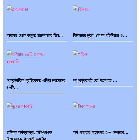
কান্দাহার থেকে কাবুল: তালেবানের তিন…
হিটলারের মৃত্যু, গোপন নাটকীয়তা ও…
আন্তর্জাতিক প্রতিবেদন: এশিয়া মহাদেশের
সব সভ্যতারই তো পতন হয়:…
৪৯টি…
বৈশ্বিক অর্থব্যবস্থা, আইএমএফ-
অর্থ পাচারের মহাকাব্য: ১০০ ডলারের…
বিশ্বব্যাংক, ইসলামী ব্যাংকিং…