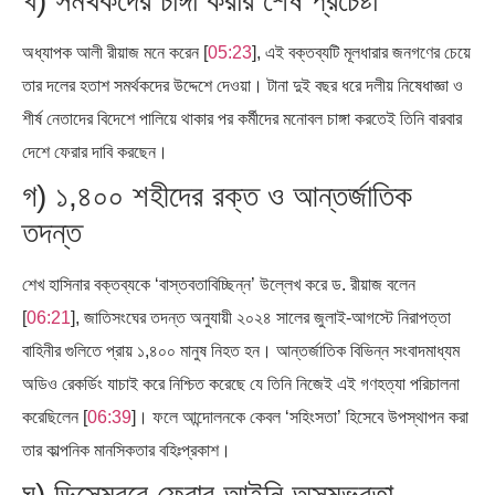
খ) সমর্থকদের চাঙ্গা করার শেষ প্রচেষ্টা
অধ্যাপক আলী রীয়াজ মনে করেন [
05:23
], এই বক্তব্যটি মূলধারার জনগণের চেয়ে
তার দলের হতাশ সমর্থকদের উদ্দেশে দেওয়া। টানা দুই বছর ধরে দলীয় নিষেধাজ্ঞা ও
শীর্ষ নেতাদের বিদেশে পালিয়ে থাকার পর কর্মীদের মনোবল চাঙ্গা করতেই তিনি বারবার
দেশে ফেরার দাবি করছেন।
গ) ১,৪০০ শহীদের রক্ত ও আন্তর্জাতিক
তদন্ত
শেখ হাসিনার বক্তব্যকে ‘বাস্তবতাবিচ্ছিন্ন’ উল্লেখ করে ড. রীয়াজ বলেন
[
06:21
], জাতিসংঘের তদন্ত অনুযায়ী ২০২৪ সালের জুলাই-আগস্টে নিরাপত্তা
বাহিনীর গুলিতে প্রায় ১,৪০০ মানুষ নিহত হন। আন্তর্জাতিক বিভিন্ন সংবাদমাধ্যম
অডিও রেকর্ডিং যাচাই করে নিশ্চিত করেছে যে তিনি নিজেই এই গণহত্যা পরিচালনা
করেছিলেন [
06:39
]। ফলে আন্দোলনকে কেবল ‘সহিংসতা’ হিসেবে উপস্থাপন করা
তার কাল্পনিক মানসিকতার বহিঃপ্রকাশ।
ঘ) ডিসেম্বরে ফেরার আইনি অসম্ভবতা