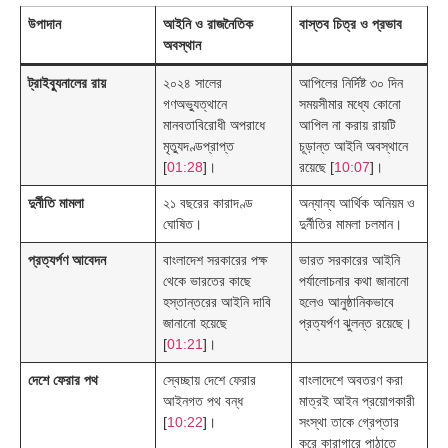
উপাদান
আইনি ও রাজনৈতিক
বাস্তব চিত্র ও প্রভাব
অবস্থান
ট্রাইব্যুনালের রায়
২০২৪ সালের
আপিলের নির্দিষ্ট ৩০ দিন
গণঅভ্যুত্থানে
সময়সীমার মধ্যে কোনো
মানবতাবিরোধী অপরাধে
আপিল না করায় রায়টি
মৃত্যুদণ্ডপ্রাপ্ত
চূড়ান্ত আইনি অবস্থানে
[
01:28
]।
রয়েছে [
10:07
]।
দুর্নীতি মামলা
২১ বছরের কারাদণ্ড
অন্যান্য আর্থিক অনিয়ম ও
ঘোষিত।
দুর্নীতির মামলা চলমান।
প্রত্যর্পণ আবেদন
বাংলাদেশ সরকারের পক্ষ
ভারত সরকারের আইনি
থেকে ভারতের কাছে
পর্যালোচনার কথা জানানো
হস্তান্তরের আইনি দাবি
হলেও আনুষ্ঠানিকভাবে
জানানো হয়েছে
প্রত্যর্পণ ঝুলন্ত রয়েছে।
[
01:21
]।
দেশে ফেরার পথ
স্বেচ্ছায় দেশে ফেরার
বাংলাদেশে অবতরণ করা
আইনগত পথ বন্ধ
মাত্রই আইন প্রয়োগকারী
[
10:22
]।
সংস্থা তাকে গ্রেপ্তার
করে কারাগারে পাঠাতে