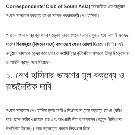
Correspondents’ Club of South Asia)
আয়োজিত এক ভার্চুয়াল
সংবাদ সম্মেলনে বক্তব্য রাখেন সাবেক প্রধানমন্ত্রী শেখ হাসিনা।
পলাতক ও সাজাপ্রাপ্ত থাকা সত্ত্বেও ভারত থেকে সরাসরি যুক্ত হয়ে আগামী
২০২৬
পৃথিবীতে বর্তমানে মোট দেশের সংখ্যা…
এশিয়ান সেঞ্চুরির দ্বৈরথ: চীন-ভারতের
বৈশ্বিক…
সালের ডিসেম্বরে (বিজয়ের মাসে) বাংলাদেশে ফেরার ঘোষণা
দিয়েছেন তিনি। এই
ভার্চুয়াল ভাষণকে কেন্দ্র করে ঢাকা ও নয়াদিল্লির কূটনৈতিক সম্পর্কে তীব্র উত্তেজনা
ও আইনি প্রশ্ন দেখা দিয়েছে।
১. শেখ হাসিনার ভাষণের মূল বক্তব্য ও
রাজনৈতিক দাবি
সংবাদ সম্মেলনে শেখ হাসিনা মূলত অডিও লিংকের মাধ্যমে বক্তব্য রাখেন (যদিও
তার ছেলে সজীব ওয়াজেদ জয় এবং আওয়ামী লীগের অন্যান্য নেতৃবৃন্দ ভিডিওতে
উপস্থিত ছিলেন)। তার বক্তব্যের প্রধান দিকগুলো ছিল: