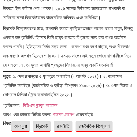
নীরবতা ছিল কফিনে শেষ পেরেক। ২০২৬ সালের নির্বাচনের ডামাডোলে মাশরাফী বা
সাকিবের মতো ক্রিকেটারদের রাজনৈতিক ভবিষ্যৎ এখন অনিশ্চিত।
ক্রিকেট বিশ্লেষকদের মতে, মাশরাফী হয়তো ব্যক্তিগতভাবে অনেক ভালো মানুষ, কিন্তু
একজন জনপ্রতিনিধি হিসেবে তিনি ছাত্র-জনতার বিপ্লবের সময় রাজপথের আর্তনাদ
শুনতে পাননি। ইতিহাসের নির্মম সত্য হলো—জনগণ যখন রুখে দাঁড়ায়, তখন নীরবতাও
এক ধরণের অপরাধ হিসেবে গণ্য হয়। ২০২৬ সালের এই নতুন ভোরে মাশরাফীকে নিয়ে
যে সমালোচনা, তা মূলত আগামী প্রজন্মের লিডারদের জন্য একটি সতর্কবার্তা।
সূত্র:
১. দেশ রূপান্তর ও যুগান্তর অনলাইন (১ আগস্ট ২০২৪)। ২. বাংলাদেশ
প্রতিদিন আর্কাইভ (রাজনৈতিক ও ক্রীড়া বিশ্লেষণ ১৯০০-২০২৬)। ৩. গুগল নিউজ ও
সোশ্যাল মিডিয়া ট্রেন্ড অ্যানালাইসিস ২০২৬।
প্রতিবেদক:
বিডিএস বুলবুল আহমেদ
আরও খবর জানতে ভিজিট করুন:
পালসবাংলাদেশ
ওয়েবসাইটে।
বিষয়ঃ
খেলাধুলা
ক্রিকেট
রাজনীতি
রাজনৈতিক বিশ্লেষণ