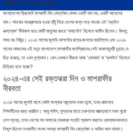
প্রতিবেদক : বিডিএস বুলবুল আহমেদ
বাংলাদেশের ক্রিকেটে মাশরাফী বিন মোর্ত্তজা কেবল একটি নাম নয়, একটি আবেগের
নাম। সাতবার অস্ত্রোপচার হওয়া হাঁটু নিয়ে দেশের জন্য লড়ে যাওয়া এই ‘নড়াইল
এক্সপ্রেস’ দীর্ঘকাল ধরে কোটি মানুষের হৃদয়ে ‘ক্যাপ্টেন’ হিসেবে আসীন ছিলেন। কিন্তু
সময় বড় নিষ্ঠুর। ২০২৪ সালের জুলাই-আগস্টের ছাত্র-জনতার মহাবিপ্লব এবং ২০২৬
সালের আজকের এই নতুন বাংলাদেশে মাশরাফীর জনপ্রিয়তার সেই আকাশচুম্বী চূড়ায় যে
চিড় ধরেছে, তা এখন দৃশ্যমান। কেন একজন বীরকে আজ ‘জোকার’ বা ‘ক্লাউন’ হিসেবে
চিত্রিত হতে হচ্ছে?
২০২৪-এর সেই রক্তঝরা দিন ও মাশরাফীর
নীরবতা
২০২৪ সালের জুলাই মাসে কোটা সংস্কার আন্দোলন যখন তুঙ্গে, তখন রাজপথে
শিক্ষার্থীদের রক্ত ঝরছিল। আবু সাঈদ, মুগ্ধদের মতো তরুণদের আত্মত্যাগে যখন পুরো
দেশ স্তব্ধ, তখন দেশের সব অঙ্গনের তারকারা সংহতি প্রকাশ করলেও রহস্যজনকভাবে
নিশ্চুপ ছিলেন তৎকালীন সংসদ সদস্য মাশরাফী বিন মোর্ত্তজা ও সাকিব আল হাসান।