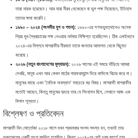
তারা নায়ক হয়েছেন। আর যারা নীরব থেকেছেন বা ভুল পক্ষ নিয়েছেন, ইতিহাস
তাদের ক্ষমা করেনি।
১৯৯০ – ২০২৪ (সংসদীয় যুগ ও পতন):
১৯৯০-এর গণঅভ্যুত্থানেও অনেক
প্রিয় মুখ স্বৈরাচারের পক্ষ নেওয়ায় নর্দমায় নিক্ষিপ্ত হয়েছিলেন। ঠিক একইভাবে
২০২৪-এর বিপ্লবে মাশরাফীর নীরবতা তাকে জনতার আদালত থেকে বিচ্যুত
করেছে।
২০২৬ (নতুন বাংলাদেশের মূল্যায়ন):
২০২৬ সালের এই সময়ে দাঁড়িয়ে আমরা
দেখছি, মানুষ এখন আর কেবল মাঠের পারফরম্যান্স দিয়ে কাউকে বিচার করে না।
মানুষের কাছে এখন ‘নৈতিক অবস্থান’ সবচেয়ে বড় বিষয়। মাশরাফী মাশরাফীর
মতোই আছেন, কিন্তু মানুষের হৃদয়ে তার যে সিংহাসন ছিল, সেখানে আজ এক
বিশাল শূন্যতা।
বিশ্লেষণ ও প্রতিবেদন
মাশরাফী বিন মোর্ত্তজা ২০১৮ সালে যখন প্রথমবার সংসদ সদস্য হন, তখনই তার
ভক্তকুলের একটি অংশ ব্যথিত হয়েছিল। কিন্তু ২০২৪-এর সেই চরম মুহূর্তে তার