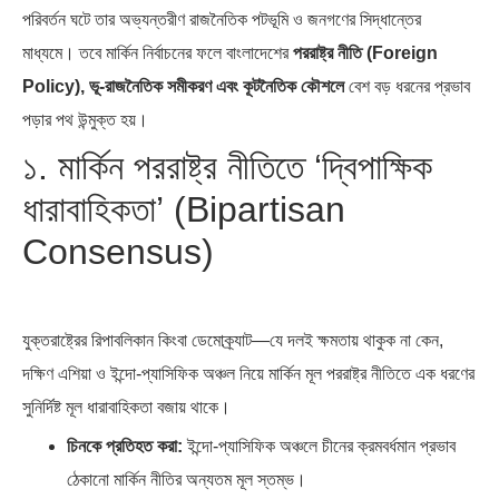
পৃথিবীতে বর্তমানে মোট দেশের সংখ্যা…
এশিয়ান সেঞ্চুরির দ্বৈরথ: চীন-ভারতের
পরিবর্তন ঘটে তার অভ্যন্তরীণ রাজনৈতিক পটভূমি ও জনগণের সিদ্ধান্তের
বৈশ্বিক…
মাধ্যমে। তবে মার্কিন নির্বাচনের ফলে বাংলাদেশের
পররাষ্ট্র নীতি (Foreign
Policy), ভূ-রাজনৈতিক সমীকরণ এবং কূটনৈতিক কৌশলে
বেশ বড় ধরনের প্রভাব
পড়ার পথ উন্মুক্ত হয়।
১. মার্কিন পররাষ্ট্র নীতিতে ‘দ্বিপাক্ষিক
ধারাবাহিকতা’ (Bipartisan
Consensus)
যুক্তরাষ্ট্রের রিপাবলিকান কিংবা ডেমোক্র্যাট—যে দলই ক্ষমতায় থাকুক না কেন,
দক্ষিণ এশিয়া ও ইন্দো-প্যাসিফিক অঞ্চল নিয়ে মার্কিন মূল পররাষ্ট্র নীতিতে এক ধরণের
সুনির্দিষ্ট মূল ধারাবাহিকতা বজায় থাকে।
চিনকে প্রতিহত করা:
ইন্দো-প্যাসিফিক অঞ্চলে চীনের ক্রমবর্ধমান প্রভাব
ঠেকানো মার্কিন নীতির অন্যতম মূল স্তম্ভ।