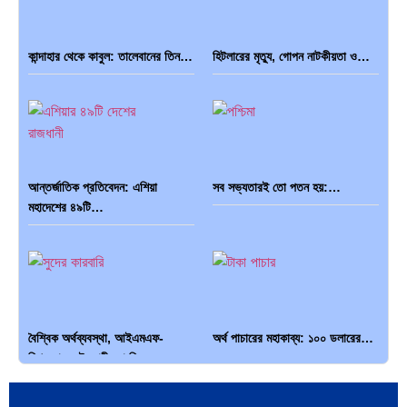
কান্দাহার থেকে কাবুল: তালেবানের তিন…
হিটলারের মৃত্যু, গোপন নাটকীয়তা ও…
আন্তর্জাতিক প্রতিবেদন: এশিয়া
সব সভ্যতারই তো পতন হয়:…
মহাদেশের ৪৯টি…
বৈশ্বিক অর্থব্যবস্থা, আইএমএফ-
অর্থ পাচারের মহাকাব্য: ১০০ ডলারের…
বিশ্বব্যাংক, ইসলামী ব্যাংকিং…