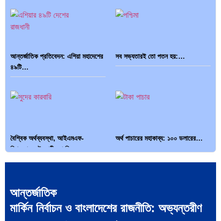
আন্তর্জাতিক প্রতিবেদন: এশিয়া মহাদেশের
সব সভ্যতারই তো পতন হয়:…
৪৯টি…
বৈশ্বিক অর্থব্যবস্থা, আইএমএফ-
অর্থ পাচারের মহাকাব্য: ১০০ ডলারের…
বিশ্বব্যাংক, ইসলামী ব্যাংকিং…
আন্তর্জাতিক
মার্কিন নির্বাচন ও বাংলাদেশের রাজনীতি: অভ্যন্তরীণ
দক্ষিণ এশিয়ায় ‘জেন-জি’ বিপ্লব: বাংলাদেশ,
বিশেষ ইন-ডেপ্থ রিপোর্ট: ক্রীড়া উৎসবে…