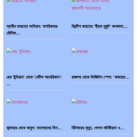
স্বাধীন ভারতের সংবিধান: নাগরিকদের
ব্রিটিশ ভারতের ‘হীরক মুকুট’ কলকাতা…
মৌলিক…
রেড ইন্ডিয়ান’ থেকে ‘নেটিভ আমেরিকান’:
রাজপথ থেকে ডিজিটাল স্পেস: ‘ককরোচ…
…
কান্দাহার থেকে কাবুল: তালেবানের তিন…
হিটলারের মৃত্যু, গোপন নাটকীয়তা ও…