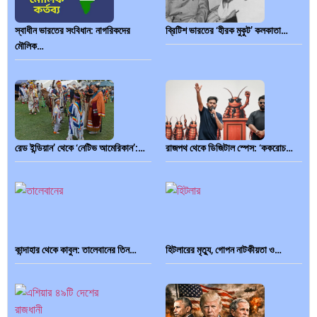
স্বাধীন ভারতের সংবিধান: নাগরিকদের
ব্রিটিশ ভারতের ‘হীরক মুকুট’ কলকাতা…
মৌলিক…
রেড ইন্ডিয়ান’ থেকে ‘নেটিভ আমেরিকান’:…
রাজপথ থেকে ডিজিটাল স্পেস: ‘ককরোচ…
কান্দাহার থেকে কাবুল: তালেবানের তিন…
হিটলারের মৃত্যু, গোপন নাটকীয়তা ও…