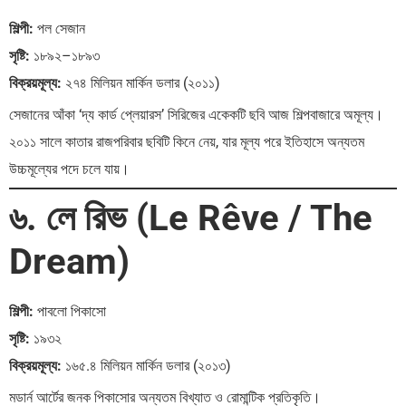
শিল্পী:
পল সেজান
সৃষ্টি:
১৮৯২–১৮৯৩
বিক্রয়মূল্য:
২৭৪ মিলিয়ন মার্কিন ডলার (২০১১)
সেজানের আঁকা ‘দ্য কার্ড প্লেয়ারস’ সিরিজের একেকটি ছবি আজ শিল্পবাজারে অমূল্য।
২০১১ সালে কাতার রাজপরিবার ছবিটি কিনে নেয়, যার মূল্য পরে ইতিহাসে অন্যতম
উচ্চমূল্যের পদে চলে যায়।
৬. লে রিভ (Le Rêve / The
Dream)
শিল্পী:
পাবলো পিকাসো
সৃষ্টি:
১৯৩২
বিক্রয়মূল্য:
১৬৫.৪ মিলিয়ন মার্কিন ডলার (২০১৩)
মডার্ন আর্টের জনক পিকাসোর অন্যতম বিখ্যাত ও রোমান্টিক প্রতিকৃতি।