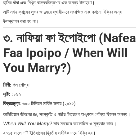
হাসির ধাঁধা এবং নিখুঁত বাস্তবচিত্রণের এক অনন্য উদাহরণ।
এটি এখন ফ্রান্সের লুভর জাদুঘরে স্থায়ীভাবে সংরক্ষিত এবং কখনো বিক্রির জন্য
উপস্থাপন করা হয় না।
৩. নাফিয়া ফা ইপোইপো (Nafea
Faa Ipoipo / When Will
You Marry?)
শিল্পী:
পল গোঁগ্যা
সৃষ্টি:
১৮৯২
বিক্রয়মূল্য:
৩০০ মিলিয়ন মার্কিন ডলার (২০১৫)
তাহিতিয়ান জীবনের রঙ, সংস্কৃতি ও নারীর চিত্ররূপ অঙ্কনে গোঁগ্যা ছিলেন অনন্য।
তার সবচেয়ে আলোচিত ও মূল্যবান কাজ।
When Will You Marry?
২০১৫ সালে এটি ইতিহাসের দ্বিতীয় সর্বাধিক দামে বিক্রি হয়।