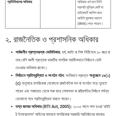
প্রতিবিধানের অধিকার
অধিকার খর্ব হলে তিনি
সরাসরি সুপ্রিম কোর্ট বা
হাইকোর্টে আপিল করে
আইনি সুরক্ষার আদেশ
(Writ) পেতে পারেন।
২. রাজনৈতিক ও প্রশাসনিক অধিকার
সার্বজনীন প্রাপ্তবয়স্ক ভোটাধিকার:
ধর্ম, জাতি বা লিঙ্গ নির্বিশেষে ১৮ বছর বা
তার বেশি বয়সী প্রত্যেক ভারতীয় নাগরিক স্বাধীনভাবে নির্বাচনে ভোট
দেওয়ার অধিকার রাখেন।
নির্বাচনে প্রতিদ্বন্দ্বিতা ও সংগঠন গঠন:
সংবিধানে প্রদত্ত
অনুচ্ছেদ ১৯(১)
(c)
অনুসারে নাগরিকেরা যেকোনো রাজনৈতিক দল বা সংগঠন গড়ে তুলতে
পারেন এবং পঞ্চায়েত থেকে শুরু করে লোকসভা বা রাষ্ট্রপতির নির্বাচন পর্যন্ত
যেকোনো পদে প্রতিদ্বন্দ্বিতা করতে পারেন।
তথ্য জানার অধিকার (RTI Act, 2005):
২০০৫ সালে পাস হওয়া ‘রাইট
টু ইনফরমেশন’ আইনের মাধ্যমে নাগরিকেরা সরকারি প্রতিষ্ঠানের কাজের