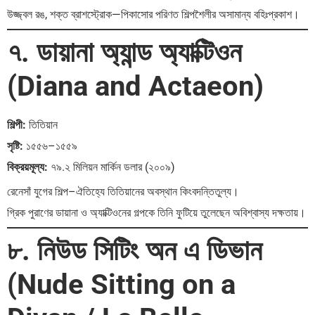
উজ্জ্বল রঙ, শক্ত ব্রাশস্ট্রোক—পিকাসোর পরিণত শিল্পশৈলীর অসামান্য বহিঃপ্রকাশ।
৭. ডায়ানা অ্যান্ড অ্যাক্টিওন
(Diana and Actaeon)
শিল্পী:
তিতিয়ান
সৃষ্টি:
১৫৫৬–১৫৫৯
বিক্রয়মূল্য:
৭৯.২ মিলিয়ন মার্কিন ডলার (২০০৯)
রেনেসাঁ যুগের শিল্প–ঐতিহ্যে তিতিয়ানের অবস্থান কিংবদন্তিতুল্য।
গ্রিক পুরাণের ডায়ানা ও অ্যাক্টিওনের গল্পকে তিনি ফুটিয়ে তুলেছেন অবিশ্বাস্য দক্ষতায়।
৮. নিউড সিটিং অন এ ডিভান
(Nude Sitting on a