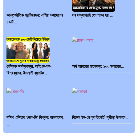
আন্তর্জাতিক প্রতিবেদন: এশিয়া মহাদেশের
সব সভ্যতারই তো পতন হয়:…
৪৯টি…
বৈশ্বিক অর্থব্যবস্থা, আইএমএফ-
অর্থ পাচারের মহাকাব্য: ১০০ ডলারের…
বিশ্বব্যাংক, ইসলামী ব্যাংকিং…
দক্ষিণ এশিয়ায় ‘জেন-জি’ বিপ্লব: বাংলাদেশ,
বিশেষ ইন-ডেপ্থ রিপোর্ট: ক্রীড়া উৎসবে…
…