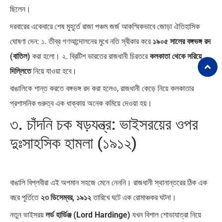
ছিলেন।
দরবারের একেবারে শেষ মুহূর্তে রাজা পঞ্চম জর্জ আকস্মিকভাবে জোড়া ঐতিহাসিক
ঘোষণা দেন: ১. তীব্র গণআন্দোলনের মুখে নতি স্বীকার করে
১৯০৫ সালের বঙ্গভঙ্গ রদ
(বাতিল)
করা হলো। ২. ব্রিটিশ ভারতের রাজধানী চিরতরে
কলকাতা থেকে সরিয়ে
দিল্লিতে
নিয়ে যাওয়া হবে।
বাঙালিকে শান্ত করতে বঙ্গভঙ্গ রদ করা হলেও, রাজধানী কেড়ে নিয়ে কলকাতার
প্রশাসনিক গুরুত্ব এক ধাক্কায় অনেক কমিয়ে দেওয়া হয়।
৩. চাঁদনি চক ষড়যন্ত্র: ভাইসরয়ের ওপর
দুঃসাহসিক হামলা (১৯১২)
বাঙালি বিপ্লবীরা এই অপমান সহজে মেনে নেননি। রাজধানী স্থানান্তরের ঠিক এক
বছর পূর্তিতে
২৩ ডিসেম্বর, ১৯১২
তারিখে ঘটে এক রোমাঞ্চকর ঘটনা।
নতুন ভাইসরয়
লর্ড হার্ডিঞ্জ (Lord Hardinge)
যখন বিশাল শোভাযাত্রা নিয়ে