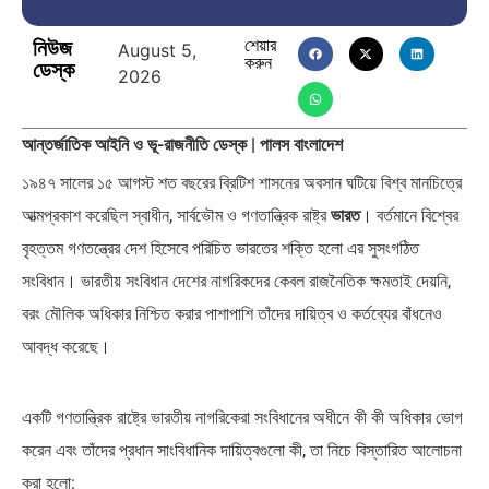
নিউজ
শেয়ার
August 5,
করুন
ডেস্ক
2026
পাকিস্তান, চীন ও বাংলাদেশ: তিন…
আমেরিকা সারা দুনিয়ায় গণতন্ত্রের গান…
আন্তর্জাতিক আইনি ও ভূ-রাজনীতি ডেস্ক | পালস বাংলাদেশ
১৯৪৭ সালের ১৫ আগস্ট শত বছরের ব্রিটিশ শাসনের অবসান ঘটিয়ে বিশ্ব মানচিত্রে
আত্মপ্রকাশ করেছিল স্বাধীন, সার্বভৌম ও গণতান্ত্রিক রাষ্ট্র
ভারত
। বর্তমানে বিশ্বের
বৃহত্তম গণতন্ত্রের দেশ হিসেবে পরিচিত ভারতের শক্তি হলো এর সুসংগঠিত
সংবিধান। ভারতীয় সংবিধান দেশের নাগরিকদের কেবল রাজনৈতিক ক্ষমতাই দেয়নি,
বরং মৌলিক অধিকার নিশ্চিত করার পাশাপাশি তাঁদের দায়িত্ব ও কর্তব্যের বাঁধনেও
আবদ্ধ করেছে।
একটি গণতান্ত্রিক রাষ্ট্রে ভারতীয় নাগরিকেরা সংবিধানের অধীনে কী কী অধিকার ভোগ
করেন এবং তাঁদের প্রধান সাংবিধানিক দায়িত্বগুলো কী, তা নিচে বিস্তারিত আলোচনা
করা হলো: