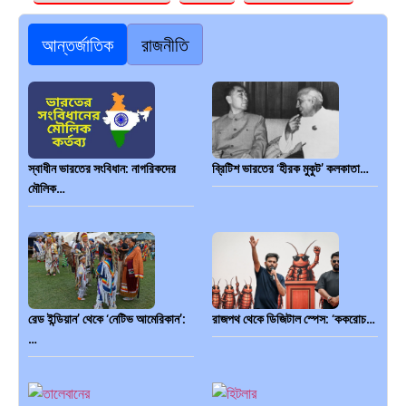
আন্তর্জাতিক
রাজনীতি
স্বাধীন ভারতের সংবিধান: নাগরিকদের
ব্রিটিশ ভারতের ‘হীরক মুকুট’ কলকাতা…
মৌলিক…
রেড ইন্ডিয়ান’ থেকে ‘নেটিভ আমেরিকান’:
রাজপথ থেকে ডিজিটাল স্পেস: ‘ককরোচ…
…