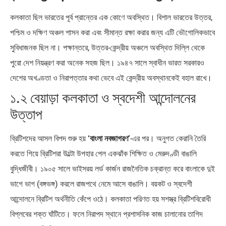
কলকাতা ছিল ভারতের পূর্ব প্রান্তের এক কোণে অবস্থিত। বিশাল ভারতের উত্তর,
পশ্চিম ও দক্ষিণ অঞ্চল শাসন করা এবং সীমান্ত রক্ষা করার জন্য এটি ভৌগোলিকভাবে
সুবিধাজনক ছিল না। পক্ষান্তরে, উত্তর-কেন্দ্রীয় অঞ্চলে অবস্থিত দিল্লি থেকে
পুরো দেশ নিয়ন্ত্রণ করা অনেক সহজ ছিল। ১৯৪৭ সালে স্বাধীন ভারত সরকারও
দেশের অখণ্ডতা ও নিরাপত্তার কথা ভেবে এই কেন্দ্রীয় অবস্থানকেই বহাল রাখে।
১.২ বেয়াড়া কলকাতা ও স্বদেশী আন্দোলনের
উত্তাপ
ব্রিটিশদের আসল বিপদ শুরু হয়
‘বাংলা নবজাগরণ’
-এর পর। অনুগত কেরানি তৈরি
করতে গিয়ে ব্রিটিশরা উল্টো উপহার পেল একঝাঁক শিক্ষিত ও মেরুদণ্ডী বাঙালি
বুদ্ধিজীবী। ১৯০৫ সালে ভাইসরয় লর্ড কার্জন রাজনৈতিক চক্রান্ত করে বাংলাকে দুই
ভাগে ভাগ (বঙ্গভঙ্গ) করলে রাজপথে নেমে আসে বাঙালি। বয়কট ও স্বদেশী
আন্দোলনে ব্রিটিশ অর্থনীতি কেঁপে ওঠে। কলকাতা পরিণত হয় সশস্ত্র ব্রিটিশবিরোধী
বিপ্লবের শক্ত ঘাঁটিতে। ফলে নিরাপদ স্থানে প্রশাসনিক কাজ চালানোর তাগিদ