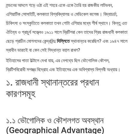
লন্ডনের আদলে গড়ে ওঠা এই শহরে একে একে তৈরি হয় রাজকীয় লাটভবন,
এশিয়াটিক সোসাইটি, কলকাতা বিশ্ববিদ্যালয় ও মেডিকেল কলেজ। বিদ্যাচর্চা,
চিকিৎসা ও সংস্কৃতিতে কলকাতা তখন গোটা এশিয়ার মধ্যে শীর্ষ স্থানে। কিন্তু এত
ঐতিহ্য ও প্রাচুর্য সত্ত্বেও ১৯১১ সালে ব্রিটিশরা কেন তাদের প্রিয় রাজধানী কলকাতা
ছেড়ে প্রাচীন মোগলদের কেন্দ্রবিন্দু
দিল্লিতে
স্থানান্তর করেছিল? এবং ১৯৪৭ সালে
স্বাধীন ভারতই বা কেন সেই সিদ্ধান্ত বহাল রাখল?
ইতিহাসের পাতা উল্টালে দেখা যায়, এর নেপথ্যে ছিল ভৌগোলিক কৌশল,
ব্রিটিশবিরোধী সশস্ত্র বিদ্রোহ এবং ইতিহাসের এক অবিশ্বাস্য বিপ্লবী অধ্যায়।
১. রাজধানী স্থানান্তরের প্রধান
কারণসমূহ
১.১ ভৌগোলিক ও কৌশলগত অবস্থান
(Geographical Advantage)