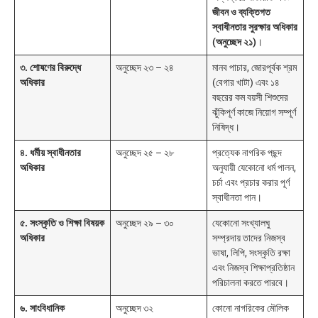
জীবন ও ব্যক্তিগত
স্বাধীনতার সুরক্ষার অধিকার
(অনুচ্ছেদ ২১)
।
৩. শোষণের বিরুদ্ধে
অনুচ্ছেদ ২৩ – ২৪
মানব পাচার, জোরপূর্বক শ্রম
অধিকার
(বেগার খাটা) এবং ১৪
বছরের কম বয়সী শিশুদের
ঝুঁকিপূর্ণ কাজে নিয়োগ সম্পূর্ণ
নিষিদ্ধ।
৪. ধর্মীয় স্বাধীনতার
অনুচ্ছেদ ২৫ – ২৮
প্রত্যেক নাগরিক পছন্দ
অধিকার
অনুযায়ী যেকোনো ধর্ম পালন,
চর্চা এবং প্রচার করার পূর্ণ
স্বাধীনতা পান।
৫. সংস্কৃতি ও শিক্ষা বিষয়ক
অনুচ্ছেদ ২৯ – ৩০
যেকোনো সংখ্যালঘু
অধিকার
সম্প্রদায় তাদের নিজস্ব
ভাষা, লিপি, সংস্কৃতি রক্ষা
এবং নিজস্ব শিক্ষাপ্রতিষ্ঠান
পরিচালনা করতে পারবে।
৬. সাংবিধানিক
অনুচ্ছেদ ৩২
কোনো নাগরিকের মৌলিক