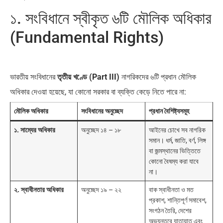
১. সংবিধানে স্বীকৃত ৬টি মৌলিক অধিকার
(Fundamental Rights)
ভারতীয় সংবিধানের
তৃতীয় খণ্ডে (Part III)
নাগরিকদের ৬টি প্রধান মৌলিক
অধিকার দেওয়া হয়েছে, যা কোনো সরকার বা ব্যক্তি কেড়ে নিতে পারে না:
মৌলিক অধিকার
সংবিধানের অনুচ্ছেদ
প্রধান বৈশিষ্ট্যসমূহ
১. সাম্যের অধিকার
অনুচ্ছেদ ১৪ – ১৮
আইনের চোখে সব নাগরিক
সমান। ধর্ম, জাতি, বর্ণ, লিঙ্গ
বা জন্মস্থানের ভিত্তিতে
কোনো বৈষম্য করা যাবে
না।
২. স্বাধীনতার অধিকার
অনুচ্ছেদ ১৯ – ২২
বাক স্বাধীনতা ও মত
প্রকাশ, শান্তিপূর্ণ সমাবেশ,
সংগঠন তৈরি, দেশের
অভ্যন্তরে যাতায়াত এবং