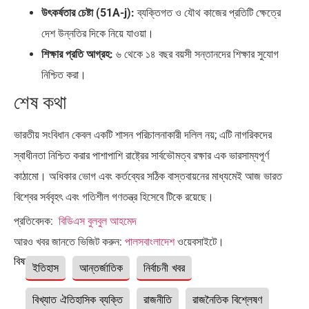
উৎকর্ষতার চেষ্টা (51A-j):
ব্যক্তিগত ও যৌথ কাজের প্রতিটি ক্ষেত্রে
দেশ উন্নতির দিকে নিয়ে যাওয়া।
শিক্ষার প্রতি আগ্রহ:
৬ থেকে ১৪ বছর বয়সী সন্তানদের শিক্ষার সুযোগ
নিশ্চিত করা।
শেষ কথা
ভারতীয় সংবিধান কেবল একটি শাসন পরিচালনাকারী দলিল নয়; এটি নাগরিকদের
স্বাধীনতা নিশ্চিত করার পাশাপাশি রাষ্ট্রের সার্বভৌমত্ব রক্ষার এক ভারসাম্যপূর্ণ
কাঠামো। অধিকার ভোগ এবং কর্তব্যের সঠিক বাস্তবায়নের মাধ্যমেই আজ ভারত
বিশ্বের সর্ববৃহৎ এবং গতিশীল গণতন্ত্র হিসেবে টিকে রয়েছে।
প্রতিবেদক:
বিডিএস বুলবুল আহমেদ
আরও খবর জানতে ভিজিট করুন:
পালসবাংলাদেশ
ওয়েবসাইটে।
বিষয়ঃ
ইতিহাস
আন্তর্জাতিক
নির্বাচনী খবর
বিখ্যাত ঐতিহাসিক ব্যক্তি
রাজনীতি
রাজনৈতিক বিশ্লেষণ