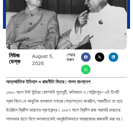
পৃথিবীতে বর্তমানে মোট দেশের সংখ্যা…
এশিয়ান সেঞ্চুরির দ্বৈরথ: চীন-ভারতের
বৈশ্বিক…
নিউজ
শেয়ার
August 5,
করুন
ডেস্ক
2026
আন্তর্জাতিক ইতিহাস ও রাজনীতি ফিচার | পালস বাংলাদেশ
পাকিস্তান, চীন ও বাংলাদেশ: তিন…
আমেরিকা সারা দুনিয়ায় গণতন্ত্রের গান…
১৬৯০ সালে ইস্ট ইন্ডিয়া কোম্পানি সুতানুটি, কলিকাতা ও গোবিন্দপুর—এই তিনটি
গ্রাম কিনে যে আধুনিক কলকাতা নগরের গোড়াপত্তন করেছিল, পরবর্তীতে তা হয়ে
উঠেছিল ব্রিটিশ ভারতের প্রাণকেন্দ্র। ১৮৫৭ সালে ব্রিটিশ রাজ সরাসরি ভারতের
শাসনভার হাতে নিলে কলকাতাকেই আনুষ্ঠানিকভাবে সাম্রাজ্যের রাজধানী করা হয়।