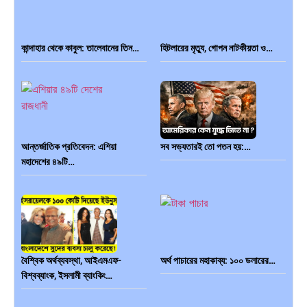
কান্দাহার থেকে কাবুল: তালেবানের তিন…
হিটলারের মৃত্যু, গোপন নাটকীয়তা ও…
আন্তর্জাতিক প্রতিবেদন: এশিয়া
সব সভ্যতারই তো পতন হয়:…
মহাদেশের ৪৯টি…
বৈশ্বিক অর্থব্যবস্থা, আইএমএফ-
অর্থ পাচারের মহাকাব্য: ১০০ ডলারের…
বিশ্বব্যাংক, ইসলামী ব্যাংকিং…