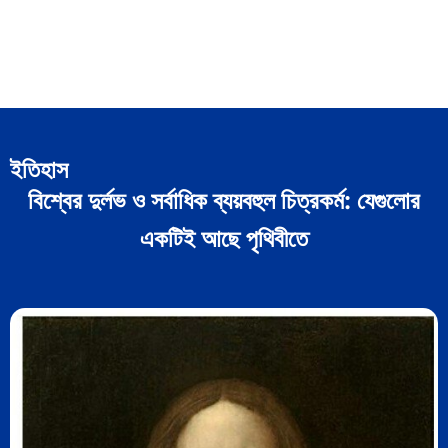
ইতিহাস
বিশ্বের দুর্লভ ও সর্বাধিক ব্যয়বহুল চিত্রকর্ম: যেগুলোর
একটিই আছে পৃথিবীতে