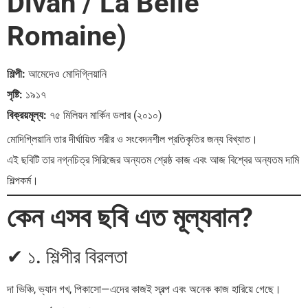
Divan / La Belle
Romaine)
শিল্পী:
আমেদেও মোদিগ্লিয়ানি
সৃষ্টি:
১৯১৭
বিক্রয়মূল্য:
৭৫ মিলিয়ন মার্কিন ডলার (২০১০)
মোদিগ্লিয়ানি তার দীর্ঘায়িত শরীর ও সংবেদনশীল প্রতিকৃতির জন্য বিখ্যাত।
এই ছবিটি তার নগ্নচিত্র সিরিজের অন্যতম শ্রেষ্ঠ কাজ এবং আজ বিশ্বের অন্যতম দামি
শিল্পকর্ম।
কেন এসব ছবি এত মূল্যবান?
✔ ১. শিল্পীর বিরলতা
দা ভিঞ্চি, ভ্যান গখ, পিকাসো—এদের কাজই স্বল্প এবং অনেক কাজ হারিয়ে গেছে।