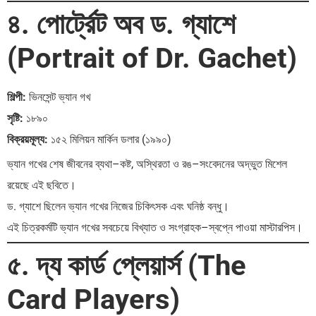
৪. পোর্ট্রেট অব ড. গ্যাশে
(Portrait of Dr. Gachet)
শিল্পী:
ভিনসেন্ট ভ্যান গখ
সৃষ্টি:
১৮৯০
বিক্রয়মূল্য:
১৫২ মিলিয়ন মার্কিন ডলার (১৯৯০)
ভ্যান গখের শেষ জীবনের ব্যথা–কষ্ট, অস্থিরতা ও রঙ–সংবেদনের অদ্ভুত মিশেল
রয়েছে এই ছবিতে।
ড. গ্যাশে ছিলেন ভ্যান গখের নিজের চিকিৎসক এবং ঘনিষ্ঠ বন্ধু।
এই চিত্রকর্মটি ভ্যান গখের সবচেয়ে বিখ্যাত ও সংগ্রাহক–স্বপ্নে পাওয়া মাস্টারপিস।
৫. দ্য কার্ড প্লেয়ার্স (The
Card Players)