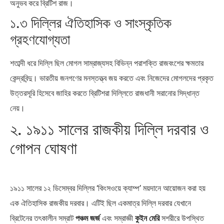
অনুভব করে ব্রিটিশ রাজ।
১.৩ দিল্লির ঐতিহাসিক ও সাংস্কৃতিক
গ্রহণযোগ্যতা
শতাব্দী ধরে দিল্লি ছিল মোগল সাম্রাজ্যসহ বিভিন্ন পরাশক্তি রাজবংশের ক্ষমতার
কেন্দ্রবিন্দু। ভারতীয় জনগণের মনস্তত্ত্ব জয় করতে এবং নিজেদের মোগলদের প্রকৃত
উত্তরসূরি হিসেবে জাহির করতে ব্রিটিশরা দিল্লিতে রাজধানী সরানোর সিদ্ধান্ত
নেয়।
২. ১৯১১ সালের রাজকীয় দিল্লি দরবার ও
গোপন ঘোষণা
১৯১১ সালের ১২ ডিসেম্বর দিল্লির ‘কিংসওয়ে ক্যাম্প’ ময়দানে আয়োজন করা হয়
এক ঐতিহাসিক রাজকীয় দরবার। এটিই ছিল একমাত্র দিল্লি দরবার যেখানে
ব্রিটেনের তৎকালীন সম্রাট
পঞ্চম জর্জ
এবং সম্রাজ্ঞী
কুইন মেরি
সশরীরে উপস্থিত