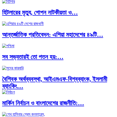
হিটলারের মৃত্যু, গোপন নাটকীয়তা ও…
আন্তর্জাতিক প্রতিবেদন: এশিয়া মহাদেশের ৪৯টি…
সব সভ্যতারই তো পতন হয়:…
বৈশ্বিক অর্থব্যবস্থা, আইএমএফ-বিশ্বব্যাংক, ইসলামী
ব্যাংকিং…
মার্কিন নির্বাচন ও বাংলাদেশের রাজনীতি:…
অর্থ পাচারের মহাকাব্য: ১০০ ডলারের…