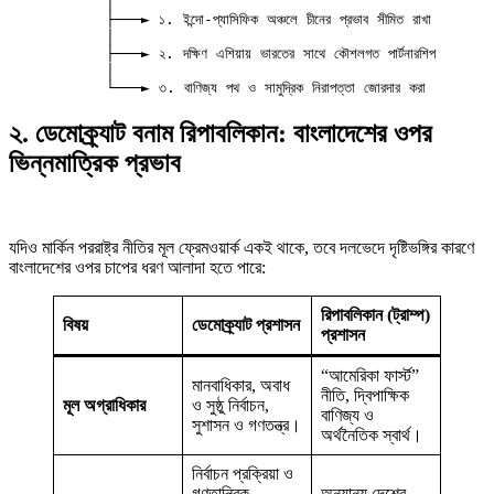
           │

           ├───► ১. ইন্দো-প্যাসিফিক অঞ্চলে চীনের প্রভাব সীমিত রাখা

           │

           ├───► ২. দক্ষিণ এশিয়ায় ভারতের সাথে কৌশলগত পার্টনারশিপ

           │

২. ডেমোক্র্যাট বনাম রিপাবলিকান: বাংলাদেশের ওপর
ভিন্নমাত্রিক প্রভাব
যদিও মার্কিন পররাষ্ট্র নীতির মূল ফ্রেমওয়ার্ক একই থাকে, তবে দলভেদে দৃষ্টিভঙ্গির কারণে
বাংলাদেশের ওপর চাপের ধরণ আলাদা হতে পারে:
রিপাবলিকান (ট্রাম্প)
বিষয়
ডেমোক্র্যাট প্রশাসন
প্রশাসন
“আমেরিকা ফার্স্ট”
মানবাধিকার, অবাধ
নীতি, দ্বিপাক্ষিক
মূল অগ্রাধিকার
ও সুষ্ঠু নির্বাচন,
বাণিজ্য ও
সুশাসন ও গণতন্ত্র।
অর্থনৈতিক স্বার্থ।
নির্বাচন প্রক্রিয়া ও
গণতান্ত্রিক
অন্যান্য দেশের