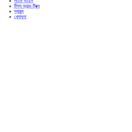
লাইফ স্টাইল
টিপস অ্যান্ড ট্রিক্স
স্বাস্থ্য
খেলাধুলা