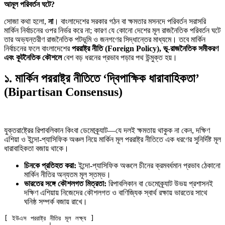
আমূল পরিবর্তন ঘটে?
সোজা কথা হলো,
না
। বাংলাদেশের সরকার গঠন বা ক্ষমতার মসনদে পরিবর্তন সরাসরি
মার্কিন নির্বাচনের ওপর নির্ভর করে না; কারণ যে কোনো দেশের মূল রাজনৈতিক পরিবর্তন ঘটে
তার অভ্যন্তরীণ রাজনৈতিক পটভূমি ও জনগণের সিদ্ধান্তের মাধ্যমে। তবে মার্কিন
নির্বাচনের ফলে বাংলাদেশের
পররাষ্ট্র নীতি (Foreign Policy), ভূ-রাজনৈতিক সমীকরণ
এবং কূটনৈতিক কৌশলে
বেশ বড় ধরনের প্রভাব পড়ার পথ উন্মুক্ত হয়।
১. মার্কিন পররাষ্ট্র নীতিতে ‘দ্বিপাক্ষিক ধারাবাহিকতা’
(Bipartisan Consensus)
যুক্তরাষ্ট্রের রিপাবলিকান কিংবা ডেমোক্র্যাট—যে দলই ক্ষমতায় থাকুক না কেন, দক্ষিণ
এশিয়া ও ইন্দো-প্যাসিফিক অঞ্চল নিয়ে মার্কিন মূল পররাষ্ট্র নীতিতে এক ধরণের সুনির্দিষ্ট মূল
ধারাবাহিকতা বজায় থাকে।
চিনকে প্রতিহত করা:
ইন্দো-প্যাসিফিক অঞ্চলে চীনের ক্রমবর্ধমান প্রভাব ঠেকানো
মার্কিন নীতির অন্যতম মূল স্তম্ভ।
ভারতের সঙ্গে কৌশলগত মিত্রতা:
রিপাবলিকান বা ডেমোক্র্যাট উভয় প্রশাসনই
দক্ষিণ এশিয়ায় নিজেদের কৌশলগত ও বাণিজ্যিক স্বার্থ রক্ষায় ভারতের সাথে
ঘনিষ্ঠ সম্পর্ক বজায় রাখে।
[ ইউএস পররাষ্ট্র নীতির মূল লক্ষ্য ]
