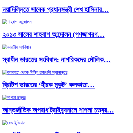
নয়াদিল্লিতে সাবেক প্রধানমন্ত্রী শেখ হাসিনার…
দক্ষিণ এশিয়ায় ‘জেন-জি’ বিপ্লব: বাংলাদেশ,…
২০১৩ সালের শাহবাগ আন্দোলন (গণজাগরণ…
বিশেষ ইন-ডেপ্থ রিপোর্ট: ক্রীড়া উৎসবে…
স্বাধীন ভারতের সংবিধান: নাগরিকদের মৌলিক…
ভারত মহাসাগরের অশ্রু: শ্রীলঙ্কার ২৬…
ব্রিটিশ ভারতের ‘হীরক মুকুট’ কলকাতা…
ক্রূরতা ও ধ্বংসের মহাকাব্য: পৃথিবীর…
আন্তর্জাতিক অপরাধ ট্রাইব্যুনালে শাপলা চত্বর…
ব্রাজিল ও আর্জেন্টিনার কালো অধ্যায়:…