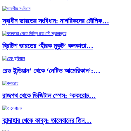
স্বাধীন ভারতের সংবিধান: নাগরিকদের মৌলিক…
ব্রিটিশ ভারতের ‘হীরক মুকুট’ কলকাতা…
রেড ইন্ডিয়ান’ থেকে ‘নেটিভ আমেরিকান’:…
রাজপথ থেকে ডিজিটাল স্পেস: ‘ককরোচ…
কান্দাহার থেকে কাবুল: তালেবানের তিন…