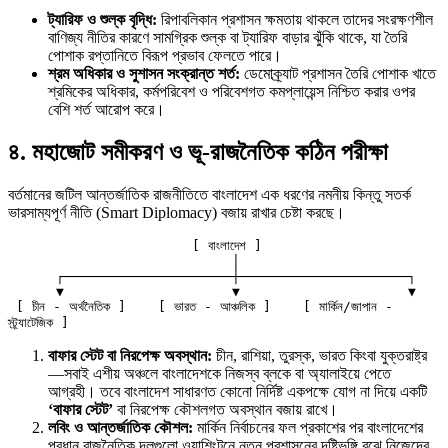
ট্যারিফ ও শুল্ক বৃদ্ধি:
রিপাবলিকান প্রশাসন ক্ষমতায় থাকলে তাদের সংরক্ষণশীল
বাণিজ্য নীতির কারণে সামগ্রিক শুল্ক বা ট্যারিফ বাড়ার ঝুঁকি থাকে, যা তৈরি
পোশাক রপ্তানিতে বিরূপ প্রভাব ফেলতে পারে।
শ্রম অধিকার ও সুশাসন সংক্রান্ত শর্ত:
ডেমোক্র্যাট প্রশাসন তৈরি পোশাক খাতে
শ্রমিকের অধিকার, কর্মপরিবেশ ও পরিবেশগত কমপ্লায়েন্স নিশ্চিত করার ওপর
বেশি শর্ত আরোপ করে।
৪. মহাজোট সমীকরণ ও ভূ-রাজনৈতিক কঠিন পরীক্ষা
বর্তমানের জটিল আন্তর্জাতিক রাজনীতিতে বাংলাদেশ এক ধরণের নমনীয় কিন্তু সতর্ক
ভারসাম্যপূর্ণ নীতি (Smart Diplomacy) বজায় রাখার চেষ্টা করছে।
                       [ বাংলাদেশ ]

                            │

      ┌─────────────────────┼─────────────────────┐

      ▼                     ▼                     ▼

 [ চীন - অর্থনৈতিক ]    [ ভারত - আঞ্চলিক ]    [ মার্কিন/জাপান - 
বাফার স্টেট বা নিরপেক্ষ অবস্থান:
চীন, রাশিয়া, তুরস্ক, ভারত কিংবা যুক্তরাষ্ট্র
—সবাই এশীয় অঞ্চলে বাংলাদেশকে নিজস্ব ব্লকে বা অ্যালাইয়ে পেতে
আগ্রহী। তবে বাংলাদেশ সাধারণত কোনো নির্দিষ্ট একপক্ষে যোগ না দিয়ে একটি
‘বাফার স্টেট’
বা নিরপেক্ষ কৌশলগত অবস্থান বজায় রাখে।
লবিং ও আন্তর্জাতিক কৌশল:
মার্কিন নির্বাচনের ফল প্রকাশের পর বাংলাদেশের
প্রধান রাজনৈতিক দলগুলো ওয়াশিংটনে নতুন প্রশাসনের দৃষ্টিভঙ্গি বুঝে নিজেদের