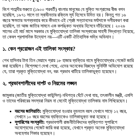
বিংশ শতাব্দীর শুরুতে (১৯০০ পরবর্তী) বাংলার মানুষের যে মুক্তি সংগ্রামের বীজ বপন
হয়েছিল, ১৯৭১ সালে তা স্বাধীনতার রক্তিম সূর্য হিসেবে উদিত হয়। কিন্তু গত ১৬
বছরে ক্ষমতার অপব্যবহার করে কীভাবে এই শ্রেষ্ঠ সন্তানদের মর্যাদাকে দলীয়করণ করা
হয়েছিল, তা আজ জাতির সামনে এক কলঙ্কিত অধ্যায় হিসেবে দাঁড়িয়েছে। ২০২৬
সালের এই মার্চ মাসে সরকার যে মুক্তিযোদ্ধা তালিকা সংস্কারের সাহসী সিদ্ধান্ত নিয়েছে,
তা কেবল প্রশাসনিক উদ্যোগ নয়—এটি একটি ঐতিহাসিক শুদ্ধি অভিযান।
১. কেন প্রয়োজন এই তালিকা সংস্কার?
শেখ হাসিনার টানা তিন মেয়াদে প্রায় ১৮ হাজার ব্যক্তির নামে মুক্তিযোদ্ধার গেজেট জারি
করা হয়েছিল। বিশ্লেষণে দেখা গেছে, এদের অনেকের বিরুদ্ধে সুনির্দিষ্ট অভিযোগ রয়েছে
যে, তারা প্রকৃত মুক্তিযোদ্ধা নন, বরং প্রভাব খাটিয়ে তালিকাভুক্ত হয়েছেন।
২. প্রভাবশালীদের দাপট ও নিয়মের লঙ্ঘন
জামুকার (জাতীয় মুক্তিযোদ্ধা কাউন্সিল) নথিপত্র ঘেঁটে দেখা যায়, তৎকালীন মন্ত্রী, এমপি
ও তাদের পরিবারের সদস্যরা নিয়ম না মেনেই মুক্তিযোদ্ধা তালিকায় নাম লিখিয়েছেন।
বয়সের জালিয়াতি:
মুক্তিযোদ্ধা হওয়ার ন্যূনতম বয়স যেখানে সাড়ে ১২ বছর,
সেখানে ১০ বছর বয়সের ব্যক্তিকেও তালিকাভুক্ত করা হয়েছে।
সুপারিশের সংস্কৃতি:
প্রভাবশালী রাজনীতিবিদদের ব্যক্তিগত সুপারিশে
অযোগ্যদের গেজেট জারি করা হয়েছে, যেখানে প্রকৃত অনেক মুক্তিযোদ্ধা
অবহেলার শিকার হয়েছেন।