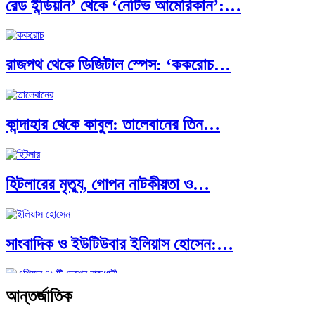
রেড ইন্ডিয়ান’ থেকে ‘নেটিভ আমেরিকান’:…
পূর্ব ইউরোপ বনাম তুরস্ক: শত…
রাজপথ থেকে ডিজিটাল স্পেস: ‘ককরোচ…
পৃথিবীতে বর্তমানে মোট দেশের সংখ্যা…
কান্দাহার থেকে কাবুল: তালেবানের তিন…
এশিয়ান সেঞ্চুরির দ্বৈরথ: চীন-ভারতের বৈশ্বিক…
হিটলারের মৃত্যু, গোপন নাটকীয়তা ও…
সাংবাদিক ও ইউটিউবার ইলিয়াস হোসেন:…
আন্তর্জাতিক
আন্তর্জাতিক প্রতিবেদন: এশিয়া মহাদেশের ৪৯টি…