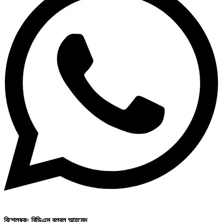
বিশ্লেষক: বিডিএস বুলবুল আহমেদ