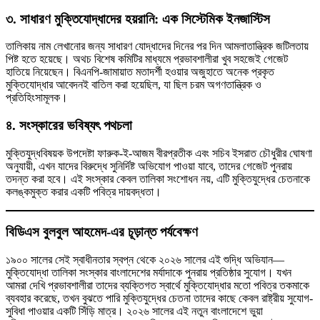
৩. সাধারণ মুক্তিযোদ্ধাদের হয়রানি: এক সিস্টেমিক ইনজাস্টিস
তালিকায় নাম লেখানোর জন্য সাধারণ যোদ্ধাদের দিনের পর দিন আমলাতান্ত্রিক জটিলতায়
পিষ্ট হতে হয়েছে। অথচ বিশেষ কমিটির মাধ্যমে প্রভাবশালীরা খুব সহজেই গেজেট
হাতিয়ে নিয়েছেন। বিএনপি-জামায়াত মতাদর্শী হওয়ার অজুহাতে অনেক প্রকৃত
মুক্তিযোদ্ধার আবেদনই বাতিল করা হয়েছিল, যা ছিল চরম অগণতান্ত্রিক ও
প্রতিহিংসামূলক।
৪. সংস্কারের ভবিষ্যৎ পথচলা
মুক্তিযুদ্ধবিষয়ক উপদেষ্টা ফারুক-ই-আজম বীরপ্রতীক এবং সচিব ইসরাত চৌধুরীর ঘোষণা
অনুযায়ী, এখন যাদের বিরুদ্ধে সুনির্দিষ্ট অভিযোগ পাওয়া যাবে, তাদের গেজেট পুনরায়
তদন্ত করা হবে। এই সংস্কার কেবল তালিকা সংশোধন নয়, এটি মুক্তিযুদ্ধের চেতনাকে
কলঙ্কমুক্ত করার একটি পবিত্র দায়বদ্ধতা।
বিডিএস বুলবুল আহমেদ-এর চূড়ান্ত পর্যবেক্ষণ
১৯০০ সালের সেই স্বাধীনতার স্বপ্ন থেকে ২০২৬ সালের এই শুদ্ধি অভিযান—
মুক্তিযোদ্ধা তালিকা সংস্কার বাংলাদেশের মর্যাদাকে পুনরায় প্রতিষ্ঠার সুযোগ। যখন
আমরা দেখি প্রভাবশালীরা তাদের ব্যক্তিগত স্বার্থে মুক্তিযোদ্ধার মতো পবিত্র তকমাকে
ব্যবহার করেছে, তখন বুঝতে পারি মুক্তিযুদ্ধের চেতনা তাদের কাছে কেবল রাষ্ট্রীয় সুযোগ-
সুবিধা পাওয়ার একটি সিঁড়ি মাত্র। ২০২৬ সালের এই নতুন বাংলাদেশে ভুয়া