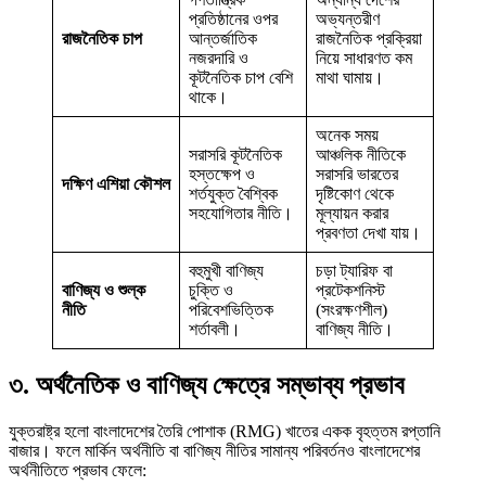
প্রতিষ্ঠানের ওপর
অভ্যন্তরীণ
রাজনৈতিক চাপ
আন্তর্জাতিক
রাজনৈতিক প্রক্রিয়া
নজরদারি ও
নিয়ে সাধারণত কম
কূটনৈতিক চাপ বেশি
মাথা ঘামায়।
থাকে।
অনেক সময়
সরাসরি কূটনৈতিক
আঞ্চলিক নীতিকে
হস্তক্ষেপ ও
সরাসরি ভারতের
দক্ষিণ এশিয়া কৌশল
শর্তযুক্ত বৈশ্বিক
দৃষ্টিকোণ থেকে
সহযোগিতার নীতি।
মূল্যায়ন করার
প্রবণতা দেখা যায়।
বহুমুখী বাণিজ্য
চড়া ট্যারিফ বা
বাণিজ্য ও শুল্ক
চুক্তি ও
প্রটেকশনিস্ট
নীতি
পরিবেশভিত্তিক
(সংরক্ষণশীল)
শর্তাবলী।
বাণিজ্য নীতি।
৩. অর্থনৈতিক ও বাণিজ্য ক্ষেত্রে সম্ভাব্য প্রভাব
যুক্তরাষ্ট্র হলো বাংলাদেশের তৈরি পোশাক (RMG) খাতের একক বৃহত্তম রপ্তানি
বাজার। ফলে মার্কিন অর্থনীতি বা বাণিজ্য নীতির সামান্য পরিবর্তনও বাংলাদেশের
অর্থনীতিতে প্রভাব ফেলে: