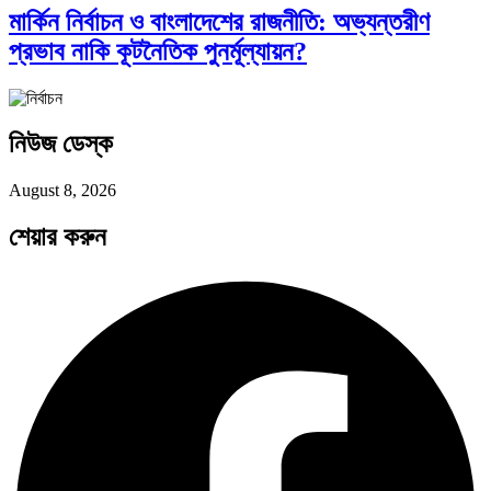
মার্কিন নির্বাচন ও বাংলাদেশের রাজনীতি: অভ্যন্তরীণ
প্রভাব নাকি কূটনৈতিক পুনর্মূল্যায়ন?
সব সভ্যতারই তো পতন হয়:…
নিউজ ডেস্ক
পরবর্তী রাষ্ট্রপতি নির্বাচন ২০২৬: আলোচনায়…
August 8, 2026
শেয়ার করুন
প্রথাগত মেধা, স্ট্র্যাটেজিক গভর্নেন্স ও…
পদ্মা সেতু ও রেল সংযোগ…
বৈশ্বিক অর্থব্যবস্থা, আইএমএফ-বিশ্বব্যাংক, ইসলামী
ব্যাংকিং…