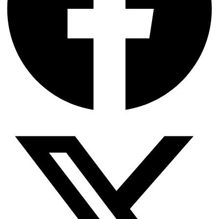
অর্থ পাচারের মহাকাব্য: ১০০ ডলারের…
দক্ষিণ এশিয়ায় ‘জেন-জি’ বিপ্লব: বাংলাদেশ,…
বিশেষ ইন-ডেপ্থ রিপোর্ট: ক্রীড়া উৎসবে…