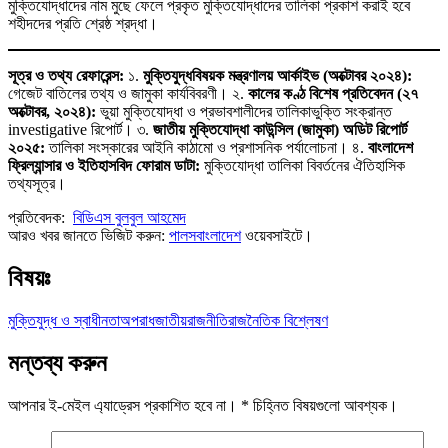
মুক্তিযোদ্ধাদের নাম মুছে ফেলে প্রকৃত মুক্তিযোদ্ধাদের তালিকা প্রকাশ করাই হবে
শহীদদের প্রতি শ্রেষ্ঠ শ্রদ্ধা।
সূত্র ও তথ্য রেফারেন্স:
১.
মুক্তিযুদ্ধবিষয়ক মন্ত্রণালয় আর্কাইভ (অক্টোবর ২০২৪):
গেজেট বাতিলের তথ্য ও জামুকা কার্যবিবরণী। ২.
কালের কণ্ঠ বিশেষ প্রতিবেদন (২৭
অক্টোবর, ২০২৪):
ভুয়া মুক্তিযোদ্ধা ও প্রভাবশালীদের তালিকাভুক্তি সংক্রান্ত
investigative রিপোর্ট। ৩.
জাতীয় মুক্তিযোদ্ধা কাউন্সিল (জামুকা) অডিট রিপোর্ট
২০২৫:
তালিকা সংস্কারের আইনি কাঠামো ও প্রশাসনিক পর্যালোচনা। ৪.
বাংলাদেশ
ফ্রিল্যান্সার ও ইতিহাসবিদ ফোরাম ডাটা:
মুক্তিযোদ্ধা তালিকা বিবর্তনের ঐতিহাসিক
তথ্যসূত্র।
প্রতিবেদক:
বিডিএস বুলবুল আহমেদ
আরও খবর জানতে ভিজিট করুন:
পালসবাংলাদেশ
ওয়েবসাইটে।
বিষয়ঃ
মুক্তিযুদ্ধ ও স্বাধীনতা
অপরাধ
জাতীয়
রাজনীতি
রাজনৈতিক বিশ্লেষণ
মন্তব্য করুন
আপনার ই-মেইল এ্যাড্রেস প্রকাশিত হবে না।
*
চিহ্নিত বিষয়গুলো আবশ্যক।