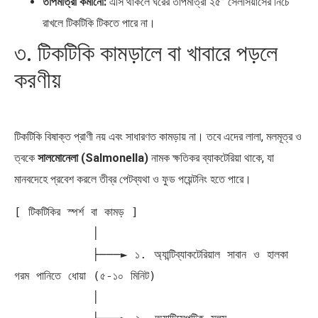
তাপমাত্রা কমানো:
এসি থাকলে ঘরের তাপমাত্রা ২৫° সেলসিয়াসের নিচে
রাখলে টিকটিকি টিকতে পারে না।
৩. টিকটিকি কামড়ালে বা খাবারে পড়লে
করণীয়
টিকটিকি বিষাক্ত প্রাণী নয় এবং সাধারণত কামড়ায় না। তবে এদের লালা, মলমূত্র ও
ত্বকে
সালমোনেলা (Salmonella)
নামক ক্ষতিকর ব্যাকটেরিয়া থাকে, যা
মানবদেহে প্রবেশ করলে তীব্র পেটব্যথা ও ফুড পয়েন্টনিং হতে পারে।
[ টিকটিকির স্পর্শ বা কামড় ]

           │

           ├───► ১. অ্যান্টিব্যাকটেরিয়াল সাবান ও হালকা 
গরম পানিতে ধোয়া (৫-১০ মিনিট)

           │
