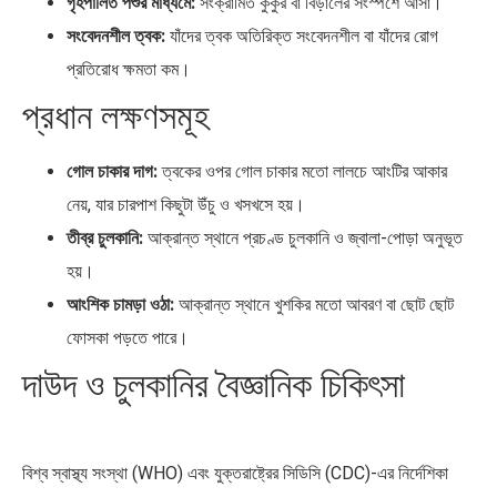
গৃহপালিত পশুর মাধ্যমে:
সংক্রামিত কুকুর বা বিড়ালের সংস্পর্শে আসা।
সংবেদনশীল ত্বক:
যাঁদের ত্বক অতিরিক্ত সংবেদনশীল বা যাঁদের রোগ
প্রতিরোধ ক্ষমতা কম।
প্রধান লক্ষণসমূহ
গোল চাকার দাগ:
ত্বকের ওপর গোল চাকার মতো লালচে আংটির আকার
নেয়, যার চারপাশ কিছুটা উঁচু ও খসখসে হয়।
তীব্র চুলকানি:
আক্রান্ত স্থানে প্রচণ্ড চুলকানি ও জ্বালা-পোড়া অনুভূত
হয়।
আংশিক চামড়া ওঠা:
আক্রান্ত স্থানে খুশকির মতো আবরণ বা ছোট ছোট
ফোসকা পড়তে পারে।
দাউদ ও চুলকানির বৈজ্ঞানিক চিকিৎসা
বিশ্ব স্বাস্থ্য সংস্থা (WHO) এবং যুক্তরাষ্ট্রের সিডিসি (CDC)-এর নির্দেশিকা