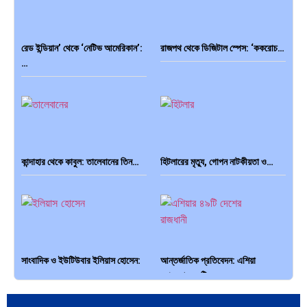
রেড ইন্ডিয়ান’ থেকে ‘নেটিভ আমেরিকান’:
রাজপথ থেকে ডিজিটাল স্পেস: ‘ককরোচ…
পৃথিবীতে বর্তমানে মোট দেশের সংখ্যা…
এশিয়ান সেঞ্চুরির দ্বৈরথ: চীন-ভারতের
…
বৈশ্বিক…
কান্দাহার থেকে কাবুল: তালেবানের তিন…
হিটলারের মৃত্যু, গোপন নাটকীয়তা ও…
সাংবাদিক ও ইউটিউবার ইলিয়াস হোসেন:
আন্তর্জাতিক প্রতিবেদন: এশিয়া
…
মহাদেশের ৪৯টি…