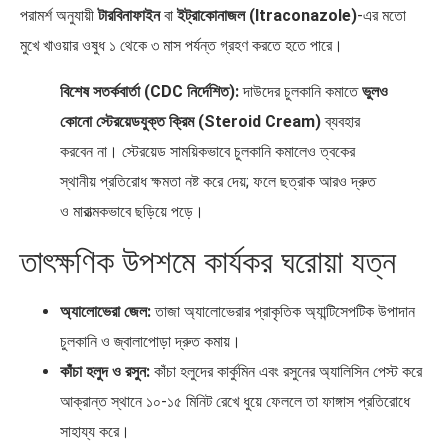
পরামর্শ অনুযায়ী
টারবিনাফাইন
বা
ইট্রাকোনাজল (Itraconazole)
-এর মতো
মুখে খাওয়ার ওষুধ ১ থেকে ৩ মাস পর্যন্ত গ্রহণ করতে হতে পারে।
বিশেষ সতর্কবার্তা (CDC নির্দেশিত):
দাউদের চুলকানি কমাতে
ভুলও
কোনো স্টেরয়েডযুক্ত ক্রিম (Steroid Cream)
ব্যবহার
করবেন না। স্টেরয়েড সাময়িকভাবে চুলকানি কমালেও ত্বকের
স্থানীয় প্রতিরোধ ক্ষমতা নষ্ট করে দেয়; ফলে ছত্রাক আরও দ্রুত
ও মারাত্মকভাবে ছড়িয়ে পড়ে।
তাৎক্ষণিক উপশমে কার্যকর ঘরোয়া যত্ন
অ্যালোভেরা জেল:
তাজা অ্যালোভেরার প্রাকৃতিক অ্যান্টিসেপটিক উপাদান
চুলকানি ও জ্বালাপোড়া দ্রুত কমায়।
কাঁচা হলুদ ও রসুন:
কাঁচা হলুদের কার্কুমিন এবং রসুনের অ্যালিসিন পেস্ট করে
আক্রান্ত স্থানে ১০-১৫ মিনিট রেখে ধুয়ে ফেললে তা ফাঙ্গাস প্রতিরোধে
সাহায্য করে।