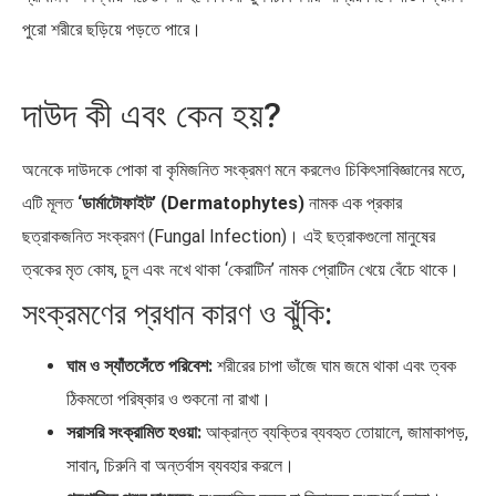
পুরো শরীরে ছড়িয়ে পড়তে পারে।
দাউদ কী এবং কেন হয়?
দক্ষিণ এশিয়ায় ‘জেন-জি’ বিপ্লব:
বিশেষ ইন-ডেপ্থ রিপোর্ট: ক্রীড়া
বাংলাদেশ,…
উৎসবে…
অনেকে দাউদকে পোকা বা কৃমিজনিত সংক্রমণ মনে করলেও চিকিৎসাবিজ্ঞানের মতে,
এটি মূলত
‘ডার্মাটোফাইট’ (Dermatophytes)
নামক এক প্রকার
ছত্রাকজনিত সংক্রমণ (Fungal Infection)। এই ছত্রাকগুলো মানুষের
ত্বকের মৃত কোষ, চুল এবং নখে থাকা ‘কেরাটিন’ নামক প্রোটিন খেয়ে বেঁচে থাকে।
সংক্রমণের প্রধান কারণ ও ঝুঁকি:
ঘাম ও স্যাঁতসেঁতে পরিবেশ:
শরীরের চাপা ভাঁজে ঘাম জমে থাকা এবং ত্বক
ঠিকমতো পরিষ্কার ও শুকনো না রাখা।
সরাসরি সংক্রামিত হওয়া:
আক্রান্ত ব্যক্তির ব্যবহৃত তোয়ালে, জামাকাপড়,
সাবান, চিরুনি বা অন্তর্বাস ব্যবহার করলে।