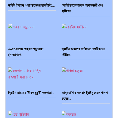
মার্কিন নির্বাচন ও বাংলাদেশের রাজনীতি:…
নয়াদিল্লিতে সাবেক প্রধানমন্ত্রী শেখ
হাসিনার…
দক্ষিণ এশিয়ায় ‘জেন-জি’ বিপ্লব:
বিশেষ ইন-ডেপ্থ রিপোর্ট: ক্রীড়া
বাংলাদেশ,…
উৎসবে…
২০১৩ সালের শাহবাগ আন্দোলন
স্বাধীন ভারতের সংবিধান: নাগরিকদের
(গণজাগরণ…
মৌলিক…
ভারত মহাসাগরের অশ্রু: শ্রীলঙ্কার
ক্রূরতা ও ধ্বংসের মহাকাব্য: পৃথিবীর…
২৬…
ব্রিটিশ ভারতের ‘হীরক মুকুট’ কলকাতা…
আন্তর্জাতিক অপরাধ ট্রাইব্যুনালে শাপলা
চত্বর…
ব্রাজিল ও আর্জেন্টিনার কালো অধ্যায়:…
পূর্ব ইউরোপ বনাম তুরস্ক: শত…