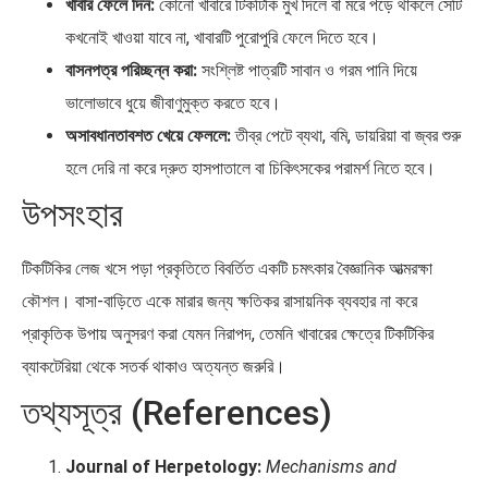
খাবার ফেলে দিন:
কোনো খাবারে টিকটিকি মুখ দিলে বা মরে পড়ে থাকলে সেটি
কখনোই খাওয়া যাবে না, খাবারটি পুরোপুরি ফেলে দিতে হবে।
বাসনপত্র পরিচ্ছন্ন করা:
সংশ্লিষ্ট পাত্রটি সাবান ও গরম পানি দিয়ে
ভালোভাবে ধুয়ে জীবাণুমুক্ত করতে হবে।
অসাবধানতাবশত খেয়ে ফেললে:
তীব্র পেটে ব্যথা, বমি, ডায়রিয়া বা জ্বর শুরু
হলে দেরি না করে দ্রুত হাসপাতালে বা চিকিৎসকের পরামর্শ নিতে হবে।
উপসংহার
টিকটিকির লেজ খসে পড়া প্রকৃতিতে বিবর্তিত একটি চমৎকার বৈজ্ঞানিক আত্মরক্ষা
কৌশল। বাসা-বাড়িতে একে মারার জন্য ক্ষতিকর রাসায়নিক ব্যবহার না করে
প্রাকৃতিক উপায় অনুসরণ করা যেমন নিরাপদ, তেমনি খাবারের ক্ষেত্রে টিকটিকির
ব্যাকটেরিয়া থেকে সতর্ক থাকাও অত্যন্ত জরুরি।
তথ্যসূত্র (References)
Journal of Herpetology:
Mechanisms and