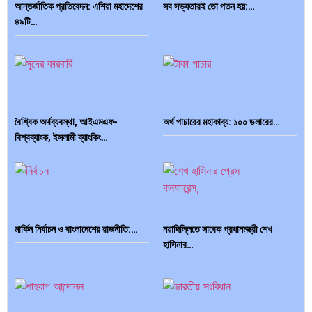
আন্তর্জাতিক প্রতিবেদন: এশিয়া মহাদেশের
সব সভ্যতারই তো পতন হয়:…
৪৯টি…
বৈশ্বিক অর্থব্যবস্থা, আইএমএফ-
অর্থ পাচারের মহাকাব্য: ১০০ ডলারের…
বিশ্বব্যাংক, ইসলামী ব্যাংকিং…
মার্কিন নির্বাচন ও বাংলাদেশের রাজনীতি:…
নয়াদিল্লিতে সাবেক প্রধানমন্ত্রী শেখ
দক্ষিণ এশিয়ায় ‘জেন-জি’ বিপ্লব: বাংলাদেশ,
বিশেষ ইন-ডেপ্থ রিপোর্ট: ক্রীড়া উৎসবে…
হাসিনার…
…