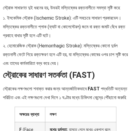
স্ট্রোক সাধারণত দুই ধরনের হয়, উভয়ই মস্তিষ্কের রক্তনালীতে সমস্যা সৃষ্টি করে:
১. ইসকেমিক স্ট্রোক (Ischemic Stroke): এটি সবচেয়ে সাধারণ প্রকারভেদ।
মস্তিষ্কের রক্তনালীতে প্লাক (ফ্যাট বা কোলেস্টেরল) জমে বা রক্ত জমাট বেঁধে রক্ত
প্রবাহে বাধার সৃষ্টি হলে এটি ঘটে।
২. হেমোরেজিক স্ট্রোক (Hemorrhagic Stroke): মস্তিষ্কের কোনো দুর্বল
রক্তনালী ফেটে গিয়ে রক্তক্ষরণ হলে এটি হয়, যা মস্তিষ্কের কোষের ওপর চাপ সৃষ্টি করে
এবং তাদের কার্যকারিতা বন্ধ করে দেয়।
স্ট্রোকের সাধারণ সতর্কতা (FAST)
স্ট্রোকের লক্ষণগুলো শনাক্ত করার জন্য আন্তর্জাতিকভাবে
FAST
পদ্ধতিটি অত্যন্ত
পরিচিত এবং এই লক্ষণগুলো দেখা দিলে ১ ঘণ্টার মধ্যে চিকিৎসা কেন্দ্রে পৌঁছানো জরুরি:
অক্ষরের ব্যাখ্যা
লক্ষণ
F
(Face
মুখের দুর্বলতা:
হাসতে গেলে মুখের একপাশ ঝুলে