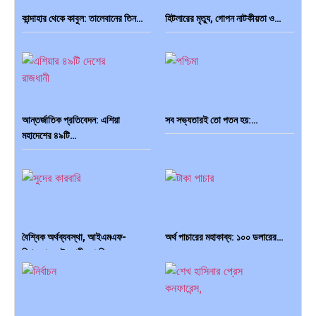
কান্দাহার থেকে কাবুল: তালেবানের তিন…
হিটলারের মৃত্যু, গোপন নাটকীয়তা ও…
আন্তর্জাতিক প্রতিবেদন: এশিয়া
সব সভ্যতারই তো পতন হয়:…
মহাদেশের ৪৯টি…
বৈশ্বিক অর্থব্যবস্থা, আইএমএফ-
অর্থ পাচারের মহাকাব্য: ১০০ ডলারের…
বিশ্বব্যাংক, ইসলামী ব্যাংকিং…