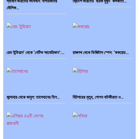
স্বাধীন ভারতের সংবিধান: নাগরিকদের
ব্রিটিশ ভারতের ‘হীরক মুকুট’ কলকাতা…
মৌলিক…
রেড ইন্ডিয়ান’ থেকে ‘নেটিভ আমেরিকান’:…
রাজপথ থেকে ডিজিটাল স্পেস: ‘ককরোচ…
কান্দাহার থেকে কাবুল: তালেবানের তিন…
হিটলারের মৃত্যু, গোপন নাটকীয়তা ও…