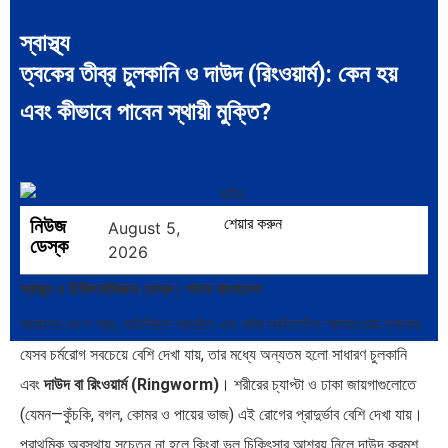
স্বাস্থ্য
ত্বকের তীব্র চুলকানি ও দাউদ (রিংওয়ার্ম): কেন হয়
সব সভ্যতারই তো পতন হয়:…
পরবর্তী রাষ্ট্রপতি নির্বাচন ২০২৬:
এবং কীভাবে পাবেন স্থায়ী মুক্তি?
আলোচনায়…
নিউজ
শেয়ার করুন
August 5,
ডেস্ক
2026
প্রথাগত মেধা, স্ট্র্যাটেজিক গভর্নেন্স ও…
পদ্মা সেতু ও রেল সংযোগ…
স্বাস্থ্য ও চিকিৎসাবিজ্ঞান ডেস্ক | পালস বাংলাদেশ
আমাদের দেশে গরম, অতিরিক্ত আর্দ্রতা এবং বর্ষার স্যাঁতসেঁতে আবহাওয়ায় ত্বকের
যেসব চর্মরোগ সবচেয়ে বেশি দেখা যায়, তার মধ্যে অন্যতম হলো সাধারণ চুলকানি
এবং
দাউদ বা রিংওয়ার্ম (Ringworm)
। শরীরের চ্যাপ্টা ও ঢাকা জায়গাগুলোতে
বৈশ্বিক অর্থব্যবস্থা, আইএমএফ-
অর্থ পাচারের মহাকাব্য: ১০০ ডলারের…
(যেমন—কুঁচকি, বগল, কোমর ও পায়ের ভাজ) এই রোগের প্রাদুর্ভাব বেশি দেখা যায়।
বিশ্বব্যাংক, ইসলামী ব্যাংকিং…
প্রাথমিক অবস্থায় সচেতন না হলে কিংবা ভুল চিকিৎসার আশ্রয় নিলে দাউদ ক্রমশ