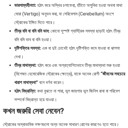
ভারসাম্যহীনতা:
হঠাৎ করে অস্থির চলাফেরা, হাঁটতে অসুবিধা হওয়া অথবা মাথা
ঘোরা (Vertigo) অনুভব করা, যা সেরিবেলাম (Cerebellum) অংশে
স্ট্রোকের ইঙ্গিত দিতে পারে।
তীব্র বমি বা বমি বমি ভাব:
কোনো সুস্পষ্ট গ্যাস্ট্রিক সমস্যা ছাড়াই হঠাৎ তীব্র
বমি বমি ভাব বা বমি হওয়া।
দৃষ্টিশক্তির সমস্যা:
এক বা দুই চোখেই হঠাৎ দৃষ্টিশক্তি কমে যাওয়া বা ঝাপসা
দেখা।
তীব্র মাথাব্যথা:
হঠাৎ করে এবং অপ্রত্যাশিতভাবে তীব্র মাথাব্যথা শুরু হওয়া
(বিশেষত হেমোরেজিক স্ট্রোকের ক্ষেত্রে), যাকে অনেক রোগী
“জীবনের সবচেয়ে
খারাপ মাথাব্যথা”
বলে বর্ণনা করেন।
হঠাৎ বিভ্রান্তি:
কথা বুঝতে না পারা, ভুল জায়গায় ভুল জিনিস রাখা বা পরিবেশ
সম্পর্কে বিভ্রান্ত হয়ে যাওয়া।
কখন জরুরি সেবা নেবেন?
স্ট্রোকের অস্বাভাবিক লক্ষণগুলো অন্য অনেক সাধারণ রোগের কারণেও হতে পারে।