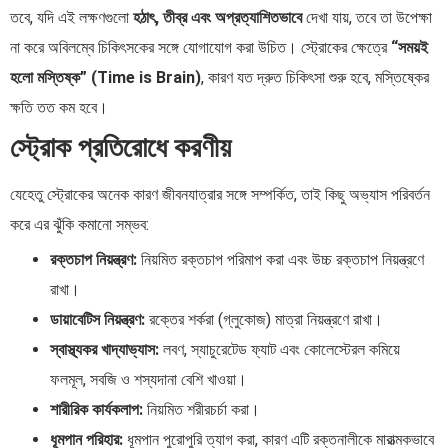
তবে, যদি এই লক্ষণগুলো
হঠাৎ, তীব্র এবং অপ্রত্যাশিতভাবে
দেখা যায়, তবে তা উপেক্ষা
না করে অবিলম্বে চিকিৎসকের সঙ্গে যোগাযোগ করা উচিত। স্ট্রোকের ক্ষেত্রে
“সময়ই
হলো মস্তিষ্ক” (Time is Brain)
, কারণ যত দ্রুত চিকিৎসা শুরু হবে, মস্তিষ্কের
ক্ষতি তত কম হবে।
স্ট্রোক প্রতিরোধে করণীয়
যেহেতু স্ট্রোকের অনেক কারণ জীবনযাত্রার সঙ্গে সম্পর্কিত, তাই কিছু অভ্যাস পরিবর্তন
করে এর ঝুঁকি কমানো সম্ভব:
রক্তচাপ নিয়ন্ত্রণ:
নিয়মিত রক্তচাপ পরিমাপ করা এবং উচ্চ রক্তচাপ নিয়ন্ত্রণে
রাখা।
ডায়াবেটিস নিয়ন্ত্রণ:
রক্তের শর্করা (গ্লুকোজ) মাত্রা নিয়ন্ত্রণে রাখা।
স্বাস্থ্যকর খাদ্যাভ্যাস:
লবণ, স্যাচুরেটেড ফ্যাট এবং কোলেস্টেরল কমিয়ে
ফলমূল, সবজি ও শস্যদানা বেশি খাওয়া।
শারীরিক কার্যকলাপ:
নিয়মিত শরীরচর্চা করা।
ধূমপান পরিহার:
ধূমপান পুরোপুরি ত্যাগ করা, কারণ এটি রক্তনালীকে মারাত্মকভাবে