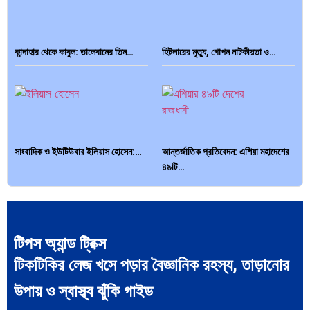
কান্দাহার থেকে কাবুল: তালেবানের তিন…
হিটলারের মৃত্যু, গোপন নাটকীয়তা ও…
সাংবাদিক ও ইউটিউবার ইলিয়াস হোসেন:…
আন্তর্জাতিক প্রতিবেদন: এশিয়া মহাদেশের
৪৯টি…
টিপস অ্যান্ড ট্রিক্স
টিকটিকির লেজ খসে পড়ার বৈজ্ঞানিক রহস্য, তাড়ানোর
সব সভ্যতারই তো পতন হয়:…
পরবর্তী রাষ্ট্রপতি নির্বাচন ২০২৬:
আলোচনায়…
উপায় ও স্বাস্থ্য ঝুঁকি গাইড