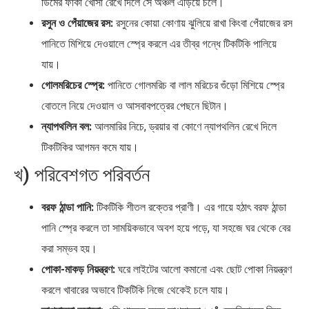
ডিমের ফাঁকা খোসা রেখে দিলে সে অঞ্চল এড়িয়ে চলে।
রসুন ও পেঁয়াজের রস:
রসুনের কোয়া কোণায় ঝুলিয়ে রাখা কিংবা পেঁয়াজের রস
পানিতে মিশিয়ে দেওয়ালে স্প্রে করলে এর তীব্র গন্ধে টিকটিকি পালিয়ে
যায়।
গোলমরিচের স্প্রে:
পানিতে গোলমরিচ বা লাল মরিচের গুঁড়ো মিশিয়ে স্প্রে
বোতলে নিয়ে দেওয়াল ও আসবাবপত্রের পেছনে ছিটান।
ন্যাপথলিন বল:
আলমারির নিচে, ড্রয়ার বা কোণে ন্যাপথলিন রেখে দিলে
টিকটিকির আগমন কমে যায়।
খ) পরিবেশগত পরিবর্তন
বরফ ঠান্ডা পানি:
টিকটিকি শীতল রক্তের প্রাণী। এর গায়ে হঠাৎ বরফ ঠান্ডা
পানি স্প্রে করলে তা সাময়িকভাবে অবশ হয়ে পড়ে, যা সহজে ঘর থেকে বের
করা সম্ভব হয়।
পোকা-মাকড় নিয়ন্ত্রণ:
ঘরে লাইটের আলো কমানো এবং ছোট পোকা নিয়ন্ত্রণ
করলে খাবারের অভাবে টিকটিকি নিজে থেকেই চলে যায়।