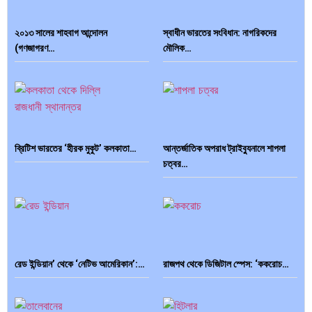
২০১৩ সালের শাহবাগ আন্দোলন
স্বাধীন ভারতের সংবিধান: নাগরিকদের
ভারত মহাসাগরের অশ্রু: শ্রীলঙ্কার ২৬…
ক্রূরতা ও ধ্বংসের মহাকাব্য: পৃথিবীর…
(গণজাগরণ…
মৌলিক…
ব্রাজিল ও আর্জেন্টিনার কালো অধ্যায়:…
পূর্ব ইউরোপ বনাম তুরস্ক: শত…
ব্রিটিশ ভারতের ‘হীরক মুকুট’ কলকাতা…
আন্তর্জাতিক অপরাধ ট্রাইব্যুনালে শাপলা
চত্বর…
পৃথিবীতে বর্তমানে মোট দেশের সংখ্যা…
এশিয়ান সেঞ্চুরির দ্বৈরথ: চীন-ভারতের
বৈশ্বিক…
রেড ইন্ডিয়ান’ থেকে ‘নেটিভ আমেরিকান’:…
রাজপথ থেকে ডিজিটাল স্পেস: ‘ককরোচ…