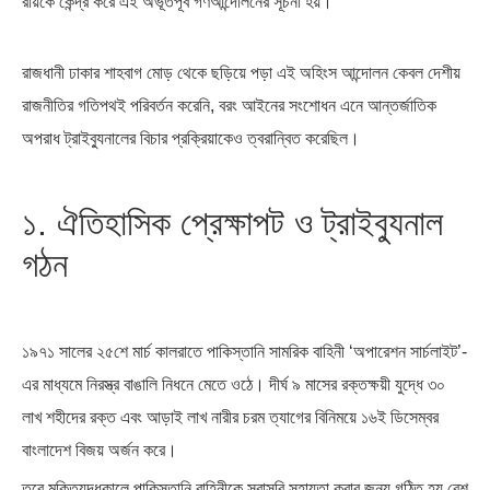
রায়কে কেন্দ্র করে এই অভূতপূর্ব গণআন্দোলনের সূচনা হয়।
রাজধানী ঢাকার শাহবাগ মোড় থেকে ছড়িয়ে পড়া এই অহিংস আন্দোলন কেবল দেশীয়
এশিয়ান সেঞ্চুরির দ্বৈরথ: চীন-ভারতের
পাকিস্তান, চীন ও বাংলাদেশ: তিন…
রাজনীতির গতিপথই পরিবর্তন করেনি, বরং আইনের সংশোধন এনে আন্তর্জাতিক
বৈশ্বিক…
অপরাধ ট্রাইব্যুনালের বিচার প্রক্রিয়াকেও ত্বরান্বিত করেছিল।
১. ঐতিহাসিক প্রেক্ষাপট ও ট্রাইব্যুনাল
গঠন
১৯৭১ সালের ২৫শে মার্চ কালরাতে পাকিস্তানি সামরিক বাহিনী ‘অপারেশন সার্চলাইট’-
এর মাধ্যমে নিরস্ত্র বাঙালি নিধনে মেতে ওঠে। দীর্ঘ ৯ মাসের রক্তক্ষয়ী যুদ্ধে ৩০
লাখ শহীদের রক্ত এবং আড়াই লাখ নারীর চরম ত্যাগের বিনিময়ে ১৬ই ডিসেম্বর
বাংলাদেশ বিজয় অর্জন করে।
তবে মুক্তিযুদ্ধকালে পাকিস্তানি বাহিনীকে সরাসরি সহায়তা করার জন্য গঠিত হয় বেশ