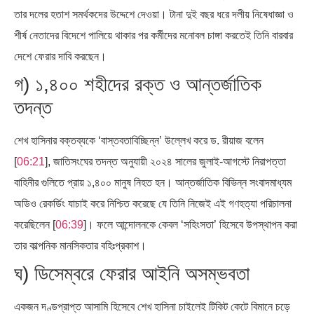
তার দলের হতাশ সমর্থকদের উদ্দেশে দেওয়া। টানা দুই বছর ধরে দলীয় নিষেধাজ্ঞা ও
শীর্ষ নেতাদের বিদেশে পালিয়ে থাকার পর কর্মীদের মনোবল চাঙ্গা করতেই তিনি বারবার
দেশে ফেরার দাবি করছেন।
গ) ১,৪০০ শহীদের রক্ত ও আন্তর্জাতিক
তদন্ত
শেখ হাসিনার বক্তব্যকে ‘বাস্তবতাবিচ্ছিন্ন’ উল্লেখ করে ড. রীয়াজ বলেন
[
06:21
], জাতিসংঘের তদন্ত অনুযায়ী ২০২৪ সালের জুলাই-আগস্টে নিরাপত্তা
বাহিনীর গুলিতে প্রায় ১,৪০০ মানুষ নিহত হন। আন্তর্জাতিক বিভিন্ন সংবাদমাধ্যম
অডিও রেকর্ডিং যাচাই করে নিশ্চিত করেছে যে তিনি নিজেই এই গণহত্যা পরিচালনা
করেছিলেন [
06:39
]। ফলে আন্দোলনকে কেবল ‘সহিংসতা’ হিসেবে উপস্থাপন করা
তার কাল্পনিক মানসিকতার বহিঃপ্রকাশ।
ঘ) ডিসেম্বরে ফেরার আইনি অসম্ভবতা
একজন দণ্ডপ্রাপ্ত আসামি হিসেবে শেখ হাসিনা চাইলেই টিকিট কেটে বিমানে চড়ে