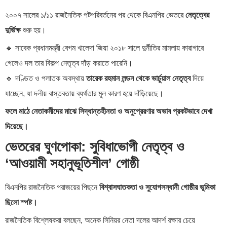
২০০৭ সালের ১/১১ রাজনৈতিক পটপরিবর্তনের পর থেকে বিএনপির ভেতরে
নেতৃত্বের
দুর্ভিক্ষ
শুরু হয়।
🔹 সাবেক প্রধানমন্ত্রী বেগম খালেদা জিয়া ২০১৮ সালে দুর্নীতির মামলায় কারাগারে
গেলেও দল তার বিকল্প নেতৃত্ব দাঁড় করাতে পারেনি।
🔹 দণ্ডিত ও পলাতক অবস্থায়
তারেক রহমান লন্ডন থেকে ভার্চুয়াল নেতৃত্ব
দিয়ে
যাচ্ছেন, যা দলীয় বাস্তবতায় ব্যর্থতার মূল কারণ হয়ে দাঁড়িয়েছে।
ফলে মাঠে নেতাকর্মীদের মাঝে সিদ্ধান্তহীনতা ও অনুপ্রেরণার অভাব প্রকটভাবে দেখা
দিয়েছে।
ভেতরের ঘুণপোকা: সুবিধাভোগী নেতৃত্ব ও
‘আওয়ামী সহানুভূতিশীল’ গোষ্ঠী
বিএনপির রাজনৈতিক পরাজয়ের পিছনে
বিশ্বাসঘাতকতা ও সুযোগসন্ধানী গোষ্ঠীর ভূমিকা
ছিলো স্পষ্ট।
রাজনৈতিক বিশ্লেষকরা বলছেন, অনেক সিনিয়র নেতা দলের আদর্শ রক্ষার চেয়ে