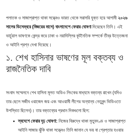
এশিয়ান সেঞ্চুরির দ্বৈরথ: চীন-ভারতের
পাকিস্তান, চীন ও বাংলাদেশ: তিন…
বৈশ্বিক…
পলাতক ও সাজাপ্রাপ্ত থাকা সত্ত্বেও ভারত থেকে সরাসরি যুক্ত হয়ে আগামী
২০২৬
সালের ডিসেম্বরে (বিজয়ের মাসে) বাংলাদেশে ফেরার ঘোষণা
দিয়েছেন তিনি। এই
ভার্চুয়াল ভাষণকে কেন্দ্র করে ঢাকা ও নয়াদিল্লির কূটনৈতিক সম্পর্কে তীব্র উত্তেজনা
ও আইনি প্রশ্ন দেখা দিয়েছে।
১. শেখ হাসিনার ভাষণের মূল বক্তব্য ও
রাজনৈতিক দাবি
সংবাদ সম্মেলনে শেখ হাসিনা মূলত অডিও লিংকের মাধ্যমে বক্তব্য রাখেন (যদিও
তার ছেলে সজীব ওয়াজেদ জয় এবং আওয়ামী লীগের অন্যান্য নেতৃবৃন্দ ভিডিওতে
উপস্থিত ছিলেন)। তার বক্তব্যের প্রধান দিকগুলো ছিল:
স্বদেশে ফেরার দৃঢ় ঘোষণা:
নিজের বিরুদ্ধে থাকা মৃত্যুদণ্ড ও সাজাপ্রাপ্ত
আইনি সাজার ঝুঁকি থাকা সত্ত্বেও তিনি জানান যে ভয় বা গ্রেপ্তার হওয়ার