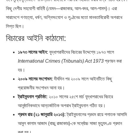
কিছু দেশীয় সহযোগী বাহিনী (যেমন—রাজাকার, আল-বদর, আল-শামস)। এরা
সারাদেশে গণহত্যা, ধর্ষণ, অগ্নিসংযোগ ও লুণ্ঠনের মতো মানবতাবিরোধী অপরাধে
লিপ্ত ছিল।
বিচারের আইনি কাঠামো:
১৯৭৩ সালের আইন:
যুদ্ধাপরাধীদের বিচারের উদ্দেশ্যে ১৯৭৩ সালে
International Crimes (Tribunals) Act 1973
প্রণয়ন করা
হয়।
২০০৯ সালের সংশোধন:
দীর্ঘদিন পর ২০০৯ সালে আইনটিতে কিছু
প্রয়োজনীয় সংশোধন আনা হয়।
ট্রাইব্যুনাল প্রতিষ্ঠা:
২০১০ সালের ২৫শে মার্চ যুদ্ধাপরাধের বিচারে
আনুষ্ঠানিকভাবে আন্তর্জাতিক অপরাধ ট্রাইব্যুনাল গঠিত হয়।
প্রথম রায় (২১ জানুয়ারি ২০১৩):
ট্রাইব্যুনালের প্রথম রায়ে পলাতক আসামি
আবুল কালাম আজাদ (বাচ্চু রাজাকার)-কে সর্ব্বোচ্চ সাজা মৃত্যুদণ্ড প্রদান
করা হয়।