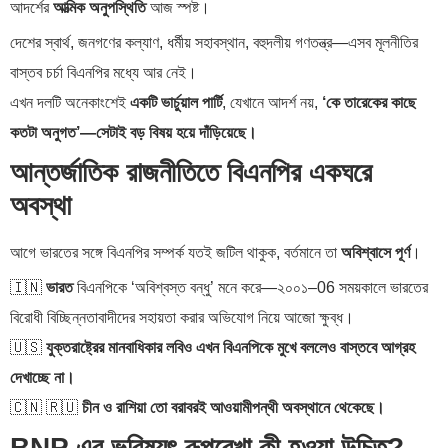
আদর্শের
আত্মিক অনুপস্থিতি
আজ স্পষ্ট।
দেশের স্বার্থ, জনগণের কল্যাণ, ধর্মীয় সহাবস্থান, বহুদলীয় গণতন্ত্র—এসব মূলনীতির
বাস্তব চর্চা বিএনপির মধ্যে আর নেই।
এখন দলটি অনেকাংশেই
একটি ভার্চুয়াল পার্টি
, যেখানে আদর্শ নয়,
‘কে তারেকের কাছে
কতটা অনুগত’—সেটাই বড় বিষয় হয়ে দাঁড়িয়েছে।
আন্তর্জাতিক রাজনীতিতে বিএনপির একঘরে
অবস্থা
আগে ভারতের সঙ্গে বিএনপির সম্পর্ক যতই জটিল থাকুক, বর্তমানে তা
অবিশ্বাসে পূর্ণ
।
🇮🇳
ভারত
বিএনপিকে ‘অবিশ্বস্ত বন্ধু’ মনে করে—২০০১–06 সময়কালে ভারতের
বিরোধী বিচ্ছিন্নতাবাদীদের সহায়তা করার অভিযোগ নিয়ে আজো ক্ষুব্ধ।
🇺🇸
যুক্তরাষ্ট্রের মানবাধিকার লবিও এখন বিএনপিকে মুখে বললেও বাস্তবে আগ্রহ
দেখাচ্ছে না।
🇨🇳 🇷🇺
চীন ও রাশিয়া তো বরাবরই আওয়ামীপন্থী অবস্থানে থেকেছে।
BNP এর ভবিষ্যৎ রূপরেখা কী হওয়া উচিত?