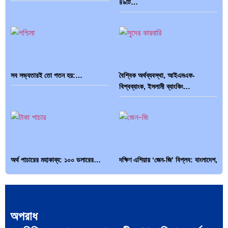
৪৯টি…
সব সভ্যতারই তো পতন হয়:…
বৈশ্বিক অর্থব্যবস্থা, আইএমএফ-
বিশ্বব্যাংক, ইসলামী ব্যাংকিং…
অর্থ পাচারের মহাকাব্য: ১০০ ডলারের…
দক্ষিণ এশিয়ায় ‘জেন-জি’ বিপ্লব: বাংলাদেশ,
…
অপরাধ