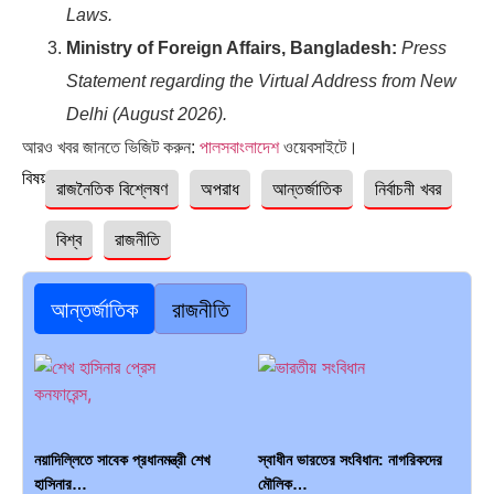
Laws.
Ministry of Foreign Affairs, Bangladesh:
Press
Statement regarding the Virtual Address from New
Delhi (August 2026).
আরও খবর জানতে ভিজিট করুন:
পালসবাংলাদেশ
ওয়েবসাইটে।
বিষয়ঃ
রাজনৈতিক বিশ্লেষণ
অপরাধ
আন্তর্জাতিক
নির্বাচনী খবর
বিশ্ব
রাজনীতি
আন্তর্জাতিক
রাজনীতি
নয়াদিল্লিতে সাবেক প্রধানমন্ত্রী শেখ
স্বাধীন ভারতের সংবিধান: নাগরিকদের
হাসিনার…
মৌলিক…