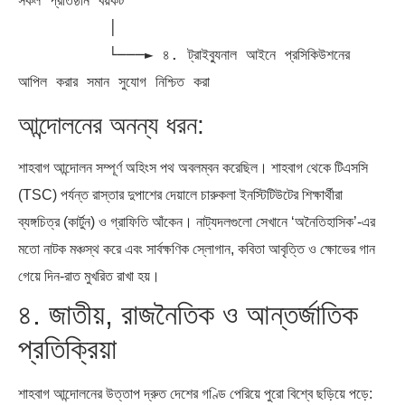
সকল প্রতিষ্ঠান বয়কট

          │

          └───► ৪. ট্রাইব্যুনাল আইনে প্রসিকিউশনের 
আন্দোলনের অনন্য ধরন:
শাহবাগ আন্দোলন সম্পূর্ণ অহিংস পথ অবলম্বন করেছিল। শাহবাগ থেকে টিএসসি
(TSC) পর্যন্ত রাস্তার দুপাশের দেয়ালে চারুকলা ইনস্টিটিউটের শিক্ষার্থীরা
ব্যঙ্গচিত্র (কার্টুন) ও গ্রাফিতি আঁকেন। নাট্যদলগুলো সেখানে ‘অনৈতিহাসিক’-এর
মতো নাটক মঞ্চস্থ করে এবং সার্বক্ষণিক স্লোগান, কবিতা আবৃত্তি ও ক্ষোভের গান
গেয়ে দিন-রাত মুখরিত রাখা হয়।
৪. জাতীয়, রাজনৈতিক ও আন্তর্জাতিক
প্রতিক্রিয়া
শাহবাগ আন্দোলনের উত্তাপ দ্রুত দেশের গণ্ডি পেরিয়ে পুরো বিশ্বে ছড়িয়ে পড়ে: