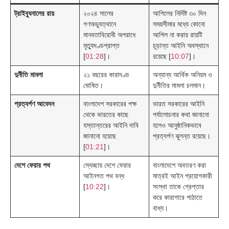
ট্রাইব্যুনালের রায়
২০২৪ সালের
আপিলের নির্দিষ্ট ৩০ দিন
গণঅভ্যুত্থানে
সময়সীমার মধ্যে কোনো
মানবতাবিরোধী অপরাধে
আপিল না করায় রায়টি
মৃত্যুদণ্ডপ্রাপ্ত
চূড়ান্ত আইনি অবস্থানে
[
01:28
]।
রয়েছে [
10:07
]।
দুর্নীতি মামলা
২১ বছরের কারাদণ্ড
অন্যান্য আর্থিক অনিয়ম ও
ঘোষিত।
দুর্নীতির মামলা চলমান।
প্রত্যর্পণ আবেদন
বাংলাদেশ সরকারের পক্ষ
ভারত সরকারের আইনি
থেকে ভারতের কাছে
পর্যালোচনার কথা জানানো
হস্তান্তরের আইনি দাবি
হলেও আনুষ্ঠানিকভাবে
জানানো হয়েছে
প্রত্যর্পণ ঝুলন্ত রয়েছে।
[
01:21
]।
দেশে ফেরার পথ
স্বেচ্ছায় দেশে ফেরার
বাংলাদেশে অবতরণ করা
আইনগত পথ বন্ধ
মাত্রই আইন প্রয়োগকারী
[
10:22
]।
সংস্থা তাকে গ্রেপ্তার
করে কারাগারে পাঠাতে
বাধ্য।