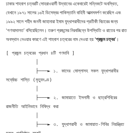
ঢাকার শাহবাগ চত্বরটি সোহরাওয়ার্দী উদ্যানের একেবারেই সন্নিকটে অবস্থিত,
যেখানে ১৯৭১ সালের ১৬ই ডিসেম্বর পাকিস্তানি বাহিনী আত্মসমর্পণ করেছিল এবং
১৯৯২ সালে শহীদ জননী জাহানারা ইমাম যুদ্ধাপরাধীদের প্রতীকী বিচারের জন্য
‘গণআদালত’ বসিয়েছিলেন। তরুণ প্রজন্মের নিরবচ্ছিন্ন উপস্থিতি ও রাতের পর রাত
অবস্থান নেওয়ার কারণে এই শাহবাগ চত্বরের নাম দেওয়া হয়
‘প্রজন্ম চত্বর’
।
[ প্রজন্ম চত্বরের প্রধান ৪টি গণদাবি ]

          │

          ├───► ১. কাদের মোল্লাসহ সকল যুদ্ধাপরাধীর 
সর্ব্বোচ্চ শাস্তি (মৃত্যুদণ্ড)

          │

          ├───► ২. জামায়াতে ইসলামী ও ছাত্রশিবিরের 
রাজনীতি আইনিভাবে নিষিদ্ধ করা

          │

          ├───► ৩. যুদ্ধাপরাধী ও জামায়াত-শিবির নিয়ন্ত্রিত 