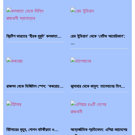
ব্রিটিশ ভারতের ‘হীরক মুকুট’ কলকাতা…
রেড ইন্ডিয়ান’ থেকে ‘নেটিভ আমেরিকান’:
…
রাজপথ থেকে ডিজিটাল স্পেস: ‘ককরোচ…
কান্দাহার থেকে কাবুল: তালেবানের তিন…
হিটলারের মৃত্যু, গোপন নাটকীয়তা ও…
আন্তর্জাতিক প্রতিবেদন: এশিয়া মহাদেশের