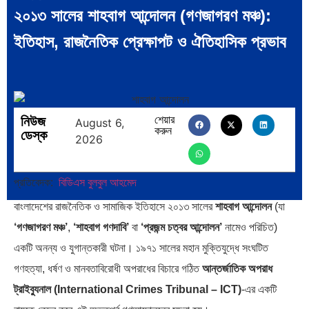
২০১৩ সালের শাহবাগ আন্দোলন (গণজাগরণ মঞ্চ):
ইতিহাস, রাজনৈতিক প্রেক্ষাপট ও ঐতিহাসিক প্রভাব
বিশেষ ইন-ডেপ্থ রিপোর্ট: ক্রীড়া
ভারত মহাসাগরের অশ্রু: শ্রীলঙ্কার
উৎসবে…
২৬…
নিউজ
শেয়ার
August 6,
করুন
ডেস্ক
2026
ক্রূরতা ও ধ্বংসের মহাকাব্য: পৃথিবীর…
ব্রাজিল ও আর্জেন্টিনার কালো অধ্যায়:…
প্রতিবেদক:
বিডিএস বুলবুল আহমেদ
বাংলাদেশের রাজনৈতিক ও সামাজিক ইতিহাসে ২০১৩ সালের
শাহবাগ আন্দোলন
(যা
‘গণজাগরণ মঞ্চ’
,
‘শাহবাগ গণদাবি’
বা
‘প্রজন্ম চত্বর আন্দোলন’
নামেও পরিচিত)
একটি অনন্য ও যুগান্তকারী ঘটনা। ১৯৭১ সালের মহান মুক্তিযুদ্ধে সংঘটিত
পূর্ব ইউরোপ বনাম তুরস্ক: শত…
পৃথিবীতে বর্তমানে মোট দেশের সংখ্যা…
গণহত্যা, ধর্ষণ ও মানবতাবিরোধী অপরাধের বিচারে গঠিত
আন্তর্জাতিক অপরাধ
ট্রাইব্যুনাল (International Crimes Tribunal – ICT)
-এর একটি