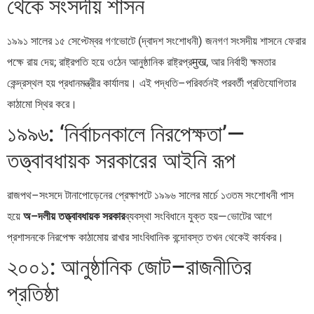
থেকে সংসদীয় শাসন
১৯৯১ সালের ১৫ সেপ্টেম্বর গণভোটে (দ্বাদশ সংশোধনী) জনগণ সংসদীয় শাসনে ফেরার
পক্ষে রায় দেয়; রাষ্ট্রপতি হয়ে ওঠেন আনুষ্ঠানিক রাষ্ট্রপ্রमुख, আর নির্বাহী ক্ষমতার
কেন্দ্রস্থল হয় প্রধানমন্ত্রীর কার্যালয়। এই পদ্ধতি–পরিবর্তনই পরবর্তী প্রতিযোগিতার
কাঠামো স্থির করে।
১৯৯৬: ‘নির্বাচনকালে নিরপেক্ষতা’—
তত্ত্বাবধায়ক সরকারের আইনি রূপ
রাজপথ–সংসদে টানাপোড়েনের প্রেক্ষাপটে ১৯৯৬ সালের মার্চে ১৩তম সংশোধনী পাস
হয়ে
অ–দলীয় তত্ত্বাবধায়ক সরকার
ব্যবস্থা সংবিধানে যুক্ত হয়—ভোটের আগে
প্রশাসনকে নিরপেক্ষ কাঠামোয় রাখার সাংবিধানিক বন্দোবস্ত তখন থেকেই কার্যকর।
২০০১: আনুষ্ঠানিক জোট–রাজনীতির
প্রতিষ্ঠা