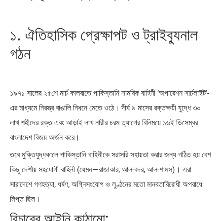
১. ঐতিহাসিক প্রেক্ষাপট ও ট্রাইব্যুনাল
গঠন
১৯৭১ সালের ২৫শে মার্চ কালরাতে পাকিস্তানি সামরিক বাহিনী ‘অপারেশন সার্চলাইট’-
এর মাধ্যমে নিরস্ত্র বাঙালি নিধনে মেতে ওঠে। দীর্ঘ ৯ মাসের রক্তক্ষয়ী যুদ্ধে ৩০
লাখ শহীদের রক্ত এবং আড়াই লাখ নারীর চরম ত্যাগের বিনিময়ে ১৬ই ডিসেম্বর
বাংলাদেশ বিজয় অর্জন করে।
তবে মুক্তিযুদ্ধকালে পাকিস্তানি বাহিনীকে সরাসরি সহায়তা করার জন্য গঠিত হয় বেশ
কিছু দেশীয় সহযোগী বাহিনী (যেমন—রাজাকার, আল-বদর, আল-শামস)। এরা
সারাদেশে গণহত্যা, ধর্ষণ, অগ্নিসংযোগ ও লুণ্ঠনের মতো মানবতাবিরোধী অপরাধে
লিপ্ত ছিল।
বিচারের আইনি কাঠামো: