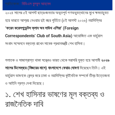
প্রতিবেদক:
বিডিএস বুলবুল আহমেদ
পূর্ব ইউরোপ বনাম তুরস্ক: শত…
পৃথিবীতে বর্তমানে মোট দেশের সংখ্যা…
২০২৪ সালের ৫ই আগস্ট ছাত্র-জনতার অভূতপূর্ব গণঅভ্যুত্থানের মুখে ক্ষমতাচ্যুত
হয়ে ভারতে আশ্রয় নেওয়ার দুই বছর পূর্তিতে (৫ই আগস্ট ২০২৬) নয়াদিল্লির
‘ফরেন করেসপন্ডেন্টস ক্লাব অব সাউথ এশিয়া’ (Foreign
Correspondents’ Club of South Asia)
আয়োজিত এক ভার্চুয়াল
সংবাদ সম্মেলনে বক্তব্য রাখেন সাবেক প্রধানমন্ত্রী শেখ হাসিনা।
এশিয়ান সেঞ্চুরির দ্বৈরথ: চীন-ভারতের
পাকিস্তান, চীন ও বাংলাদেশ: তিন…
বৈশ্বিক…
পলাতক ও সাজাপ্রাপ্ত থাকা সত্ত্বেও ভারত থেকে সরাসরি যুক্ত হয়ে আগামী
২০২৬
সালের ডিসেম্বরে (বিজয়ের মাসে) বাংলাদেশে ফেরার ঘোষণা
দিয়েছেন তিনি। এই
ভার্চুয়াল ভাষণকে কেন্দ্র করে ঢাকা ও নয়াদিল্লির কূটনৈতিক সম্পর্কে তীব্র উত্তেজনা
ও আইনি প্রশ্ন দেখা দিয়েছে।
১. শেখ হাসিনার ভাষণের মূল বক্তব্য ও
রাজনৈতিক দাবি