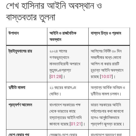
শেখ হাসিনার আইনি অবস্থান ও
বাস্তবতার তুলনা
উপাদান
আইনি ও রাজনৈতিক
বাস্তব চিত্র ও প্রভাব
অবস্থান
ট্রাইব্যুনালের রায়
২০২৪ সালের
আপিলের নির্দিষ্ট ৩০ দিন
গণঅভ্যুত্থানে
সময়সীমার মধ্যে কোনো
মানবতাবিরোধী অপরাধে
আপিল না করায় রায়টি
মৃত্যুদণ্ডপ্রাপ্ত
চূড়ান্ত আইনি অবস্থানে
[
01:28
]।
রয়েছে [
10:07
]।
দুর্নীতি মামলা
২১ বছরের কারাদণ্ড
অন্যান্য আর্থিক অনিয়ম ও
ঘোষিত।
দুর্নীতির মামলা চলমান।
প্রত্যর্পণ আবেদন
বাংলাদেশ সরকারের পক্ষ
ভারত সরকারের আইনি
থেকে ভারতের কাছে
পর্যালোচনার কথা জানানো
হস্তান্তরের আইনি দাবি
হলেও আনুষ্ঠানিকভাবে
জানানো হয়েছে [
01:21
]।
প্রত্যর্পণ ঝুলন্ত রয়েছে।
দেশে ফেরার পথ
স্বেচ্ছায় দেশে ফেরার
বাংলাদেশে অবতরণ করা