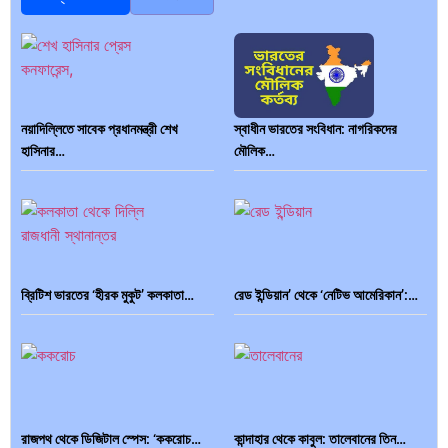
নয়াদিল্লিতে সাবেক প্রধানমন্ত্রী শেখ
স্বাধীন ভারতের সংবিধান: নাগরিকদের
হাসিনার…
মৌলিক…
ব্রিটিশ ভারতের ‘হীরক মুকুট’ কলকাতা…
রেড ইন্ডিয়ান’ থেকে ‘নেটিভ আমেরিকান’:…
রাজপথ থেকে ডিজিটাল স্পেস: ‘ককরোচ…
কান্দাহার থেকে কাবুল: তালেবানের তিন…