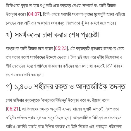
ভিডিওতে যুক্ত না হয়ে শুধু অডিওতে বক্তব্য দেওয়া সম্পর্কে ড. আলী রীয়াজ
উল্লেখ করেন [
04:07
], তিনি এখনো সরাসরি সংবাদমাধ্যমের মুখোমুখি হওয়া এড়িয়ে
চলছেন এবং এটি তার অবস্থান সংক্রান্ত নিরাপত্তা ঝুঁকির কারণে হতে পারে।
খ) সমর্থকদের চাঙ্গা করার শেষ প্রচেষ্টা
অধ্যাপক আলী রীয়াজ মনে করেন [
05:23
], এই বক্তব্যটি মূলধারার জনগণের চেয়ে
তার দলের হতাশ সমর্থকদের উদ্দেশে দেওয়া। টানা দুই বছর ধরে দলীয় নিষেধাজ্ঞা ও
শীর্ষ নেতাদের বিদেশে পালিয়ে থাকার পর কর্মীদের মনোবল চাঙ্গা করতেই তিনি বারবার
দেশে ফেরার দাবি করছেন।
গ) ১,৪০০ শহীদের রক্ত ও আন্তর্জাতিক তদন্ত
শেখ হাসিনার বক্তব্যকে ‘বাস্তবতাবিচ্ছিন্ন’ উল্লেখ করে ড. রীয়াজ বলেন
[
06:21
], জাতিসংঘের তদন্ত অনুযায়ী ২০২৪ সালের জুলাই-আগস্টে নিরাপত্তা
বাহিনীর গুলিতে প্রায় ১,৪০০ মানুষ নিহত হন। আন্তর্জাতিক বিভিন্ন সংবাদমাধ্যম
অডিও রেকর্ডিং যাচাই করে নিশ্চিত করেছে যে তিনি নিজেই এই গণহত্যা পরিচালনা