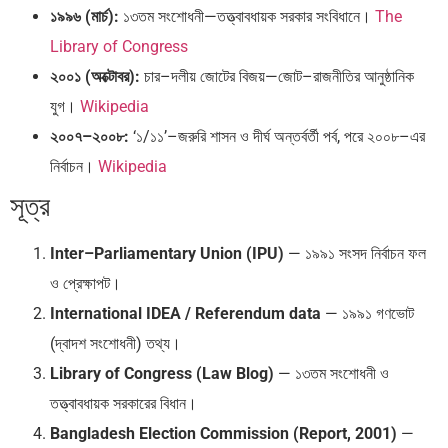
১৯৯৬ (মার্চ):
১৩তম সংশোধনী—তত্ত্বাবধায়ক সরকার সংবিধানে।
The
Library of Congress
২০০১ (অক্টোবর):
চার–দলীয় জোটের বিজয়—জোট–রাজনীতির আনুষ্ঠানিক
যুগ।
Wikipedia
২০০৭–২০০৮:
‘১/১১’–জরুরি শাসন ও দীর্ঘ অন্তর্বর্তী পর্ব, পরে ২০০৮–এর
নির্বাচন।
Wikipedia
সূত্র
Inter–Parliamentary Union (IPU)
— ১৯৯১ সংসদ নির্বাচন ফল
ও প্রেক্ষাপট।
International IDEA / Referendum data
— ১৯৯১ গণভোট
(দ্বাদশ সংশোধনী) তথ্য।
Library of Congress (Law Blog)
— ১৩তম সংশোধনী ও
তত্ত্বাবধায়ক সরকারের বিধান।
Bangladesh Election Commission (Report, 2001)
—