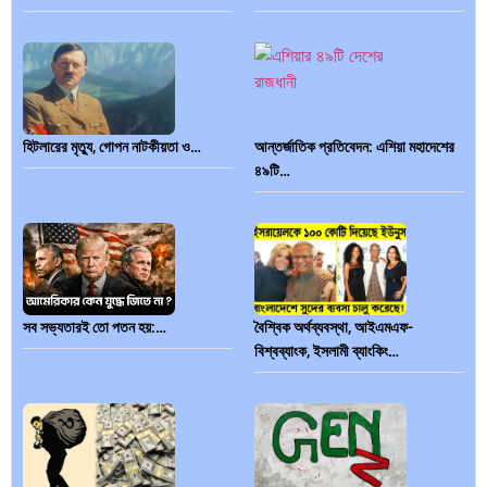
হিটলারের মৃত্যু, গোপন নাটকীয়তা ও…
আন্তর্জাতিক প্রতিবেদন: এশিয়া মহাদেশের
৪৯টি…
সব সভ্যতারই তো পতন হয়:…
বৈশ্বিক অর্থব্যবস্থা, আইএমএফ-
বিশ্বব্যাংক, ইসলামী ব্যাংকিং…