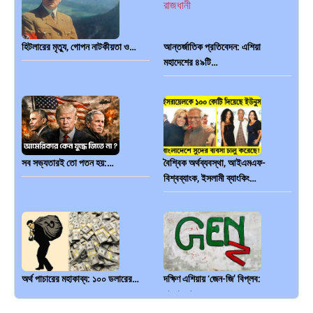
হিটলারের মৃত্যু, গোপন নাটকীয়তা ও…
আন্তর্জাতিক প্রতিবেদন: এশিয়া
মহাদেশের ৪৯টি…
সব সভ্যতারই তো পতন হয়:…
বৈশ্বিক অর্থব্যবস্থা, আইএমএফ-
বিশ্বব্যাংক, ইসলামী ব্যাংকিং…
অর্থ পাচারের মহাকাব্য: ১০০ ডলারের…
দক্ষিণ এশিয়ায় ‘জেন-জি’ বিপ্লব:
বাংলাদেশ,…