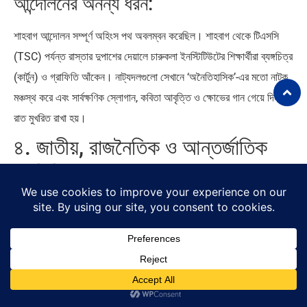
আন্দোলনের অনন্য ধরন:
শাহবাগ আন্দোলন সম্পূর্ণ অহিংস পথ অবলম্বন করেছিল। শাহবাগ থেকে টিএসসি
(TSC) পর্যন্ত রাস্তার দুপাশের দেয়ালে চারুকলা ইনস্টিটিউটের শিক্ষার্থীরা ব্যঙ্গচিত্র
(কার্টুন) ও গ্রাফিতি আঁকেন। নাট্যদলগুলো সেখানে ‘অনৈতিহাসিক’-এর মতো নাটক
মঞ্চস্থ করে এবং সার্বক্ষণিক স্লোগান, কবিতা আবৃত্তি ও ক্ষোভের গান গেয়ে দিন-
রাত মুখরিত রাখা হয়।
৪. জাতীয়, রাজনৈতিক ও আন্তর্জাতিক
প্রতিক্রিয়া
শাহবাগ আন্দোলনের উত্তাপ দ্রুত দেশের গণ্ডি পেরিয়ে পুরো বিশ্বে ছড়িয়ে পড়ে:
ক) জাতীয় বিস্তার
শাহবাগের উদ্দীপনায় অনুপ্রাণিত হয়ে দেশের প্রায় প্রতিটি বড় শহরে ‘প্রজন্ম চত্বর’-
এর আদলে সমাবেশ গড়ে ওঠে। সিলেটের কেন্দ্রীয় শহীদ মিনার, চট্টগ্রামের