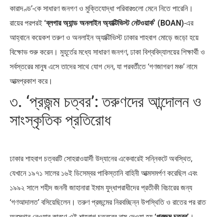
কারাদণ্ড’-কে সাধারণ জনগণ ও মুক্তিযোদ্ধা পরিবারগুলো মেনে নিতে পারেনি।
রায়ের পরপরই
‘ব্লগার অ্যান্ড অনলাইন অ্যাক্টিভিস্ট নেটওয়ার্ক’ (BOAN)
-এর
আহ্বানে কয়েকশ তরুণ ও অনলাইন অ্যাক্টিভিস্ট ঢাকার শাহবাগ মোড়ে জড়ো হয়ে
বিক্ষোভ শুরু করেন। মুহূর্তের মধ্যে সাধারণ জনগণ, ঢাকা বিশ্ববিদ্যালয়ের শিক্ষার্থী ও
সর্বস্তরের মানুষ এসে তাদের সাথে যোগ দেন, যা পরবর্তীতে ‘গণজাগরণ মঞ্চ’ নামে
আত্মপ্রকাশ করে।
৩. ‘প্রজন্ম চত্বর’: তরুণদের আন্দোলন ও
সাংস্কৃতিক প্রতিরোধ
ঢাকার শাহবাগ চত্বরটি সোহরাওয়ার্দী উদ্যানের একেবারেই সন্নিকটে অবস্থিত,
যেখানে ১৯৭১ সালের ১৬ই ডিসেম্বর পাকিস্তানি বাহিনী আত্মসমর্পণ করেছিল এবং
১৯৯২ সালে শহীদ জননী জাহানারা ইমাম যুদ্ধাপরাধীদের প্রতীকী বিচারের জন্য
‘গণআদালত’ বসিয়েছিলেন। তরুণ প্রজন্মের নিরবচ্ছিন্ন উপস্থিতি ও রাতের পর রাত
অবস্থান নেওয়ার কারণে এই শাহবাগ চত্বরের নাম দেওয়া হয়
‘প্রজন্ম চত্বর’
।