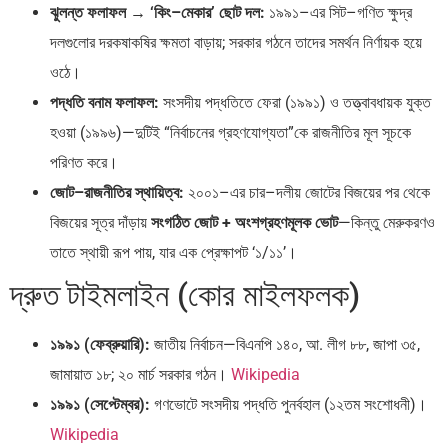
ঝুলন্ত ফলাফল → ‘কিং–মেকার’ ছোট দল:
১৯৯১–এর সিট–গণিত ক্ষুদ্র
দলগুলোর দরকষাকষির ক্ষমতা বাড়ায়; সরকার গঠনে তাদের সমর্থন নির্ণায়ক হয়ে
ওঠে।
পদ্ধতি বনাম ফলাফল:
সংসদীয় পদ্ধতিতে ফেরা (১৯৯১) ও তত্ত্বাবধায়ক যুক্ত
হওয়া (১৯৯৬)—দুটিই “নির্বাচনের গ্রহণযোগ্যতা”কে রাজনীতির মূল সূচকে
পরিণত করে।
জোট–রাজনীতির স্থায়িত্ব:
২০০১–এর চার–দলীয় জোটের বিজয়ের পর থেকে
বিজয়ের সূত্র দাঁড়ায়
সংগঠিত জোট + অংশগ্রহণমূলক ভোট
—কিন্তু মেরুকরণও
তাতে স্থায়ী রূপ পায়, যার এক প্রেক্ষাপট ‘১/১১’।
দ্রুত টাইমলাইন (কোর মাইলফলক)
১৯৯১ (ফেব্রুয়ারি):
জাতীয় নির্বাচন—বিএনপি ১৪০, আ. লীগ ৮৮, জাপা ৩৫,
জামায়াত ১৮; ২০ মার্চ সরকার গঠন।
Wikipedia
১৯৯১ (সেপ্টেম্বর):
গণভোটে সংসদীয় পদ্ধতি পুনর্বহাল (১২তম সংশোধনী)।
Wikipedia