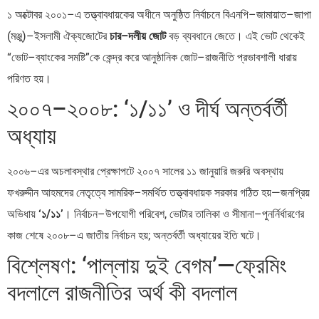
১ অক্টোবর ২০০১–এ তত্ত্বাবধায়কের অধীনে অনুষ্ঠিত নির্বাচনে বিএনপি–জামায়াত–জাপা
(মঞ্জু)–ইসলামী ঐক্যজোটের
চার–দলীয় জোট
বড় ব্যবধানে জেতে। এই ভোট থেকেই
“ভোট–ব্যাংকের সমষ্টি”কে কেন্দ্র করে আনুষ্ঠানিক জোট–রাজনীতি প্রভাবশালী ধারায়
পরিণত হয়।
২০০৭–২০০৮: ‘১/১১’ ও দীর্ঘ অন্তর্বর্তী
অধ্যায়
২০০৬–এর অচলাবস্থার প্রেক্ষাপটে ২০০৭ সালের ১১ জানুয়ারি জরুরি অবস্থায়
ফখরুদ্দীন আহমদের নেতৃত্বে সামরিক–সমর্থিত তত্ত্বাবধায়ক সরকার গঠিত হয়—জনপ্রিয়
অভিধায়
‘১/১১’
। নির্বাচন–উপযোগী পরিবেশ, ভোটার তালিকা ও সীমানা–পুনর্নির্ধারণের
কাজ শেষে ২০০৮–এ জাতীয় নির্বাচন হয়; অন্তর্বর্তী অধ্যায়ের ইতি ঘটে।
বিশ্লেষণ: ‘পাল্লায় দুই বেগম’—ফ্রেমিং
বদলালে রাজনীতির অর্থ কী বদলাল