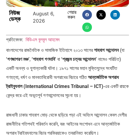
নিউজ
শেয়ার
August 6,
করুন
ডেস্ক
2026
এশিয়ান সেঞ্চুরির দ্বৈরথ: চীন-ভারতের
পাকিস্তান, চীন ও বাংলাদেশ: তিন…
প্রতিবেদক:
বিডিএস বুলবুল আহমেদ
বৈশ্বিক…
বাংলাদেশের রাজনৈতিক ও সামাজিক ইতিহাসে ২০১৩ সালের
শাহবাগ আন্দোলন
(যা
‘গণজাগরণ মঞ্চ’
,
‘শাহবাগ গণদাবি’
বা
‘প্রজন্ম চত্বর আন্দোলন’
নামেও পরিচিত)
একটি অনন্য ও যুগান্তকারী ঘটনা। ১৯৭১ সালের মহান মুক্তিযুদ্ধে সংঘটিত
গণহত্যা, ধর্ষণ ও মানবতাবিরোধী অপরাধের বিচারে গঠিত
আন্তর্জাতিক অপরাধ
ট্রাইব্যুনাল (International Crimes Tribunal – ICT)
-এর একটি রায়কে
কেন্দ্র করে এই অভূতপূর্ব গণআন্দোলনের সূচনা হয়।
রাজধানী ঢাকার শাহবাগ মোড় থেকে ছড়িয়ে পড়া এই অহিংস আন্দোলন কেবল দেশীয়
রাজনীতির গতিপথই পরিবর্তন করেনি, বরং আইনের সংশোধন এনে আন্তর্জাতিক
অপরাধ ট্রাইব্যুনালের বিচার প্রক্রিয়াকেও ত্বরান্বিত করেছিল।