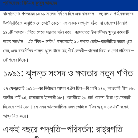
প্রতিবেদক: বিডিএস বুলবুল আহমেদ
বাংলাদেশের গণতন্ত্রে ১৯৯১ সালের নির্বাচন ছিল এক বাঁকবদল। বহু দল ও পর্যবেক্ষকদের
উপস্থিতিতে অনুষ্ঠিত সে ভোটে কোনো দল একক সংখ্যাগরিষ্ঠতা না পেলেও বিএনপি
১৪০টি আসনে এগিয়ে থেকে সরকার গঠন করে—জামায়াতে ইসলামীসহ ক্ষুদ্র কয়েকটি
দলের সমর্থনে। এই “কিং–মেকিং” বাস্তবতাই ৯০ দশকে জোট–রাজনীতির দরজা খুলে
দেয়, এবং রাজনীতির পাল্লা ঝুলে থাকে দুই শীর্ষ নেত্রী—খালেদা জিয়া ও শেখ হাসিনার—
কৌশলের দিকে।
১৯৯১: ঝুলন্ত সংসদ ও ক্ষমতার নতুন গণিত
২৭ ফেব্রুয়ারি ১৯৯১–এর নির্বাচনে আসন বণ্টন ছিল—বিএনপি ১৪০, আওয়ামী লীগ ৮৮,
জাতীয় পার্টি ৩৫, জামায়াতে ইসলামী ১৮। পরবর্তীতে ২০ মার্চ খালেদা জিয়া প্রধানমন্ত্রী
হিসেবে শপথ নেন। সে সময় আন্তর্জাতিক মহল ভোটকে “ফ্রি অ্যান্ড ফেয়ার” বলেই
আখ্যায়িত করে।
একই বছরে পদ্ধতি–পরিবর্তন: রাষ্ট্রপতি