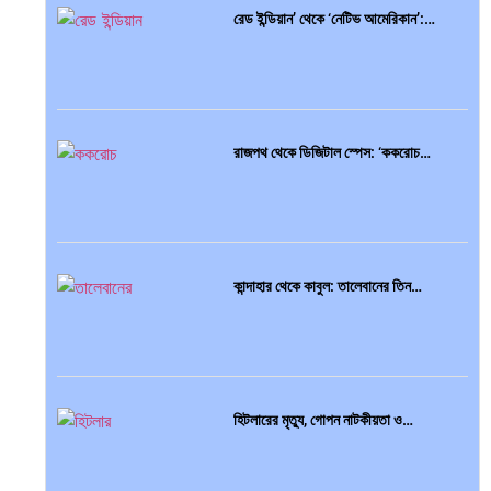
রেড ইন্ডিয়ান’ থেকে ‘নেটিভ আমেরিকান’:…
রাজপথ থেকে ডিজিটাল স্পেস: ‘ককরোচ…
কান্দাহার থেকে কাবুল: তালেবানের তিন…
হিটলারের মৃত্যু, গোপন নাটকীয়তা ও…