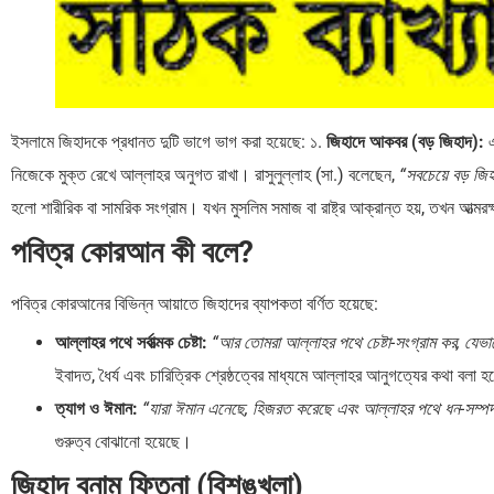
ইসলামে জিহাদকে প্রধানত দুটি ভাগে ভাগ করা হয়েছে: ১.
জিহাদে আকবর (বড় জিহাদ):
এ
নিজেকে মুক্ত রেখে আল্লাহর অনুগত রাখা। রাসুলুল্লাহ (সা.) বলেছেন,
“সবচেয়ে বড় জি
হলো শারীরিক বা সামরিক সংগ্রাম। যখন মুসলিম সমাজ বা রাষ্ট্র আক্রান্ত হয়, তখন আত্মরক্ষা
পবিত্র কোরআন কী বলে?
পবিত্র কোরআনের বিভিন্ন আয়াতে জিহাদের ব্যাপকতা বর্ণিত হয়েছে:
আল্লাহর পথে সর্বাত্মক চেষ্টা:
“আর তোমরা আল্লাহর পথে চেষ্টা-সংগ্রাম কর, যেভাব
ইবাদত, ধৈর্য এবং চারিত্রিক শ্রেষ্ঠত্বের মাধ্যমে আল্লাহর আনুগত্যের কথা বলা হ
ত্যাগ ও ঈমান:
“যারা ঈমান এনেছে, হিজরত করেছে এবং আল্লাহর পথে ধন-সম্প
গুরুত্ব বোঝানো হয়েছে।
জিহাদ বনাম ফিতনা (বিশৃঙ্খলা)