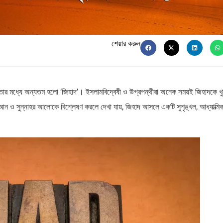
শেয়ার করুন
কার, তার মধ্যে অন্যতম হলো ‘জিহাদ’। ইসলামবিদ্বেষী ও উগ্রপন্থীরা অনেক সময়ই জিহাদকে খু
আন ও সুন্নাহর আলোকে বিশ্লেষণ করলে দেখা যায়, জিহাদ আসলে একটি সুশৃঙ্খল, আধ্যাত্মি