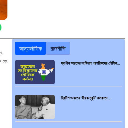
আন্তর্জাতিক
রাজনীতি
ন,
ক এবং
স্বাধীন ভারতের সংবিধান: নাগরিকদের মৌলিক…
ব্রিটিশ ভারতের ‘হীরক মুকুট’ কলকাতা…