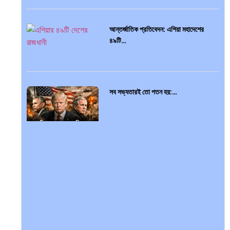
আন্তর্জাতিক প্রতিবেদন: এশিয়া মহাদেশের
৪৯টি…
সব সভ্যতারই তো পতন হয়:…
বৈশ্বিক অর্থব্যবস্থা, আইএমএফ-বিশ্বব্যাংক,
ইসলামী ব্যাংকিং…
অর্থ পাচারের মহাকাব্য: ১০০ ডলারের…