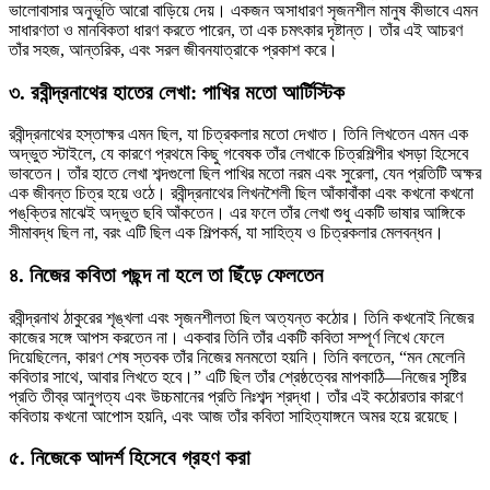
ভালোবাসার অনুভূতি আরো বাড়িয়ে দেয়। একজন অসাধারণ সৃজনশীল মানুষ কীভাবে এমন
সাধারণতা ও মানবিকতা ধারণ করতে পারেন, তা এক চমৎকার দৃষ্টান্ত। তাঁর এই আচরণ
তাঁর সহজ, আন্তরিক, এবং সরল জীবনযাত্রাকে প্রকাশ করে।
৩.
রবীন্দ্রনাথের হাতের লেখা: পাখির মতো আর্টিস্টিক
রবীন্দ্রনাথের হস্তাক্ষর এমন ছিল, যা চিত্রকলার মতো দেখাত। তিনি লিখতেন এমন এক
অদ্ভুত স্টাইলে, যে কারণে প্রথমে কিছু গবেষক তাঁর লেখাকে চিত্রশিল্পীর খসড়া হিসেবে
ভাবতেন। তাঁর হাতে লেখা শব্দগুলো ছিল পাখির মতো নরম এবং সুরেলা, যেন প্রতিটি অক্ষর
এক জীবন্ত চিত্র হয়ে ওঠে। রবীন্দ্রনাথের লিখনশৈলী ছিল আঁকাবাঁকা এবং কখনো কখনো
পঙ্‌ক্তির মাঝেই অদ্ভুত ছবি আঁকতেন। এর ফলে তাঁর লেখা শুধু একটি ভাষার আঙ্গিকে
সীমাবদ্ধ ছিল না, বরং এটি ছিল এক শিল্পকর্ম, যা সাহিত্য ও চিত্রকলার মেলবন্ধন।
৪.
নিজের কবিতা পছন্দ না হলে তা ছিঁড়ে ফেলতেন
রবীন্দ্রনাথ ঠাকুরের শৃঙ্খলা এবং সৃজনশীলতা ছিল অত্যন্ত কঠোর। তিনি কখনোই নিজের
কাজের সঙ্গে আপস করতেন না। একবার তিনি তাঁর একটি কবিতা সম্পূর্ণ লিখে ফেলে
দিয়েছিলেন, কারণ শেষ স্তবক তাঁর নিজের মনমতো হয়নি। তিনি বলতেন, “মন মেলেনি
কবিতার সাথে, আবার লিখতে হবে।” এটি ছিল তাঁর শ্রেষ্ঠত্বের মাপকাঠি—নিজের সৃষ্টির
প্রতি তীব্র আনুগত্য এবং উচ্চমানের প্রতি নিঃশব্দ শ্রদ্ধা। তাঁর এই কঠোরতার কারণে
কবিতায় কখনো আপোস হয়নি, এবং আজ তাঁর কবিতা সাহিত্যাঙ্গনে অমর হয়ে রয়েছে।
৫.
নিজেকে আদর্শ হিসেবে গ্রহণ করা