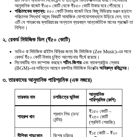
৬টি বিশাল অ্যাকশন সিকোয়েন্স ও হাই-এন্ড ভিএফএক্স-এর কারণে সিনেমাটির
আনুমানিক বাজেট ₹৩৫০ কোটি থেকে ₹৪৫০ কোটি টাকার ঘরে পৌঁছেছে।
পরিচালকের বক্তব্য:
৪৫০ কোটি টাকার বাজেট নিয়ে কিছু মিডিয়ায় গুঞ্জন ছড়ালে
পরিচালক সিদ্ধার্থ আনন্দ বিষয়টি সামাজিক যোগাযোগমাধ্যমে উড়িয়ে দেন; তবে
এটি যে শাহরুখের ক্যারিয়ারের অন্যতম ব্যয়বহুল আন্তর্জাতিক মানের প্রজেক্ট তা
নিশ্চিত।
২. রেকর্ড মিউজিক ডিল (₹৫০ কোটি)
অডিও বা মিউজিক রাইটস বিক্রির জন্য জি মিউজিক (Zee Music)-এর সাথে
রেকর্ড ₹৫০ কোটি টাকার চুক্তি আলোচনার শীর্ষে রয়েছে।
সিনেমাটির গান কম্পোজ করছেন
শচীন-জিগার
এবং ব্যাকগ্রাউন্ড স্কোর
(BGM)-এর দায়িত্বে আছেন রকস্টার মিউজিক ডিরেক্টর
অনিরুদ্ধ রবিচন্দের
।
৩. তারকাদের আনুমানিক পারিশ্রমিক (এক নজরে)
আনুমানিক
তারকার নাম
চলচ্চিত্রে ভূমিকা
পারিশ্রমিক (রুপি)
₹১৫০ কোটি –
প্রধান লিড (ডন/
শাহরুখ খান
₹২৫০ কোটি
মেন্টর)
(প্রফিট শেয়ারিং)
₹১৫ কোটি – ₹২০
দীপিকা পাড়ুকোন
বিশেষ চরিত্র