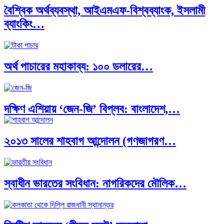
বৈশ্বিক অর্থব্যবস্থা, আইএমএফ-বিশ্বব্যাংক, ইসলামী
ব্যাংকিং…
অর্থ পাচারের মহাকাব্য: ১০০ ডলারের…
দক্ষিণ এশিয়ায় ‘জেন-জি’ বিপ্লব: বাংলাদেশ,…
২০১৩ সালের শাহবাগ আন্দোলন (গণজাগরণ…
বিশেষ ইন-ডেপ্থ রিপোর্ট: ক্রীড়া উৎসবে…
স্বাধীন ভারতের সংবিধান: নাগরিকদের মৌলিক…
ভারত মহাসাগরের অশ্রু: শ্রীলঙ্কার ২৬…