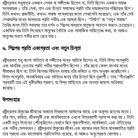
রবীন্দ্রনাথ শুধুমাত্র একজন লেখক বা সঙ্গীতজ্ঞ ছিলেন না, তিনি ছিলেন একজন সমাজ
সংস্কারক। তাঁর লেখা, গান এবং চিন্তা সমাজের প্রতি তাঁর দায়বদ্ধতার পরিচায়ক ছিল।
তিনি কখনও রাজনীতি, কখনও সমাজ সংস্কারের জন্য লেখালেখি করেছেন, এবং তাঁর সেই
লেখাগুলির মধ্যে মানবতার প্রতি গভীর এক আস্থা ছিল। “নির্বাণ” বা “নতুন সমাজ”
তৈরির জন্য তিনি সবসময় তার দর্শন ও শিল্পের মাধ্যমে মানুষকে সচেতন করতে চেয়েছেন।
একাধিক বার তিনি লিখেছেন মানুষের নৈতিক এবং সামাজিক দায়িত্বের কথা, যা আজও
মানুষের মননে গভীর ছাপ রেখে যায়।
৬.
শিল্পের প্রতি একাগ্রতা এবং নতুন চিন্তা
রবীন্দ্রনাথ শুধু বাংলা সাহিত্য বা সঙ্গীতের মধ্যে আটকে ছিলেন না, তিনি বিশ্ব সংস্কৃতি
এবং মানবিক চেতনার প্রতি গভীর শ্রদ্ধাশীল ছিলেন। তাঁর রচনা কেবল বাংলার মধ্যে
সীমাবদ্ধ ছিল না; তিনি বিশ্বের বিভিন্ন ভাষায় তাঁর কবিতা ও গান অনুবাদ করেছিলেন।
বিশ্ব সংস্কৃতি, মানবাধিকার এবং শান্তির জন্য তাঁর চিন্তা ছিল দূরদর্শী। তার “গীতাঞ্জলি”
গ্রন্থটি তার এই দৃষ্টিভঙ্গির প্রমাণ, যা বিশ্ব সাহিত্যে এক অনন্য জায়গা অধিকার
করেছে।
উপসংহার
রবীন্দ্রনাথ ঠাকুরের জীবনের অজানা দিকগুলো আমাদের কাছে এক অমূল্য রত্নের মতো।
তাঁর গান, কবিতা, জীবনদৃষ্টি এবং মানবিকতাকে এখনো বিশ্বব্যাপী প্রশংসা করা হয়। তিনি
একটি নতুন দিগন্তে পৌঁছেছিলেন যেখানে ছিল সৃজনশীলতা, মানবিকতা, এবং ঐতিহ্যের
এক গভীর মেলবন্ধন। রবীন্দ্রনাথ ঠাকুরের জীবন এবং কাজের মধ্য দিয়ে মানবজাতির প্রতি
তার শ্রদ্ধা এবং ভালোবাসা প্রতিফলিত হয়েছে, যা আজও অনুপ্রেরণা জোগায়।