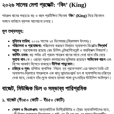
২০২৬ সালের মেগা প্রজেক্ট: ‘কিং’ (King)
শাহরুখ খানের সবচেয়ে বড় ও বহুল প্রতীক্ষিত সিনেমা
‘কিং’ (King)
নিয়ে বিনোদন
অঙ্গনে বর্তমানে ব্যাপক আলোচনা চলছে।
মূল তথ্যসমূহ:
মুক্তির তারিখ:
২০২৬ সালের ২৪ ডিসেম্বর (ক্রিসমাস উৎসব)।
পরিচালনা ও প্রযোজনা:
পরিচালনা করছেন বিখ্যাত অ্যাকশন ডিরেক্টর
সিদ্ধার্থ
আনন্দ
। প্রযোজনায় রয়েছে রেড চিলিস এন্টারটেইনমেন্ট ও মারফ্লিক্স পিকচার্স।
কাস্টিং চমক:
বড় পর্দায় এই প্রথম শাহরুখ খানের সাথে দেখা যাবে তাঁর মেয়ে
সুহানা খান
-কে। এছাড়া প্রধান খলনায়কের ভূমিকায় রয়েছেন
অভিষেক বচ্চন
এবং
বিশেষ আকর্ষণ হিসেবে থাকছেন
দীপিকা পাড়ুকোন
।
চরিত্র ও লুক:
হলিউড ক্লাসিক
‘লিয়ন: দ্য প্রফেশনাল’
-এর আদলে তৈরি এই
অ্যাকশন-থ্রিলারে শাহরুখকে এক ঝানু আন্ডারওয়ার্ল্ড ডন বা অ্যাসাসিনের চরিত্রে
দেখা যাবে, যেখানে তাঁর লুকে থাকবে হালকা পাকা চুল-দাড়ির স্টাইলিশ সংমিশ্রণ।
বাজেট, মিউজিক ডিল ও সম্ভাব্য পারিশ্রমিক
১. বাজেট (₹৩৫০ কোটি – ₹৪৫০ কোটি)
স্কেল ও ভিএফএক্স:
আন্তর্জাতিক ডিস্ট্রিবিউটর ও ট্রেড অ্যানালিস্টদের মতে,