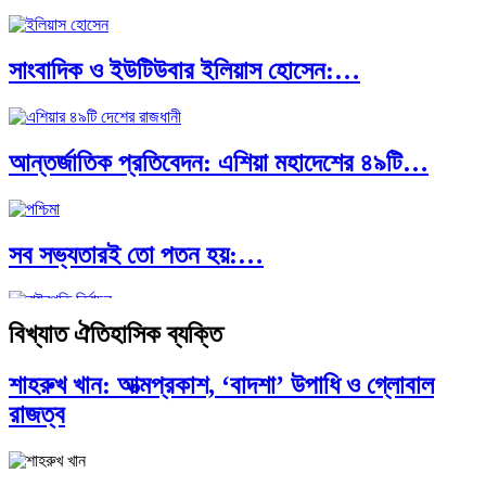
পাকিস্তান, চীন ও বাংলাদেশ: তিন…
সাংবাদিক ও ইউটিউবার ইলিয়াস হোসেন:…
আমেরিকা সারা দুনিয়ায় গণতন্ত্রের গান…
আন্তর্জাতিক প্রতিবেদন: এশিয়া মহাদেশের ৪৯টি…
সব সভ্যতারই তো পতন হয়:…
বিখ্যাত ঐতিহাসিক ব্যক্তি
পরবর্তী রাষ্ট্রপতি নির্বাচন ২০২৬: আলোচনায়…
শাহরুখ খান: আত্মপ্রকাশ, ‘বাদশা’ উপাধি ও গ্লোবাল
রাজত্ব
প্রথাগত মেধা, স্ট্র্যাটেজিক গভর্নেন্স ও…