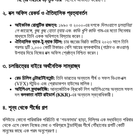
২.
বক্স অফিস রেকর্ড ও ঐতিহাসিক প্রত্যাবর্তন
আইকনিক রোমান্টিক রাজত্ব:
১৯৯০ ও ২০০০-এর দশকে
দিলওয়ালে দুলহানিয়া
লে জায়েঙ্গে
,
কুছ কুছ হোতা হ্যায়
এবং
কাভি খুশি কাভি গাম
-এর মতো সিনেমার
মাধ্যমে তিনি একক অধিপত্য বিস্তার করেন।
ঐতিহাসিক ব্যাক-টু-ব্যাক হিটস:
চার বছরের বিরতি কাটিয়ে ২০২৩ সালে তিনি
পরপর দুটি ১,০০০ কোটি টাকারও বেশি আয়ের ব্লকবাস্টার (
পাঠান
ও
জওয়ান
)
উপহার দিয়ে নিজের বক্স অফিস শ্রেষ্ঠত্ব নিশ্চিত করেন।
৩.
চলচ্চিত্রের বাইরে অর্থনৈতিক সাম্রাজ্য
রেড চিলিস এন্টারটেইনমেন্ট:
তিনি ভারতের অন্যতম শীর্ষ ও সফল ভিএফএক্স
(VFX) স্টুডিও এবং প্রোডাকশন হাউসের মালিক।
আইপিএল ফ্র্যাঞ্চাইজি:
আন্তর্জাতিক ক্রিকেট লিগ আইপিএলের অন্যতম সফল
দল
কলকাতা নাইট রাইডার্স (KKR)
-এর অন্যতম স্বত্বাধিকারী।
৪.
শূন্য থেকে শীর্ষের গল্প
বলিউডে কোনো পারিবারিক পরিচিতি বা ‘গডফাদার’ ছাড়া, দিল্লির এক মধ্যবিত্ত পরিবার
থেকে এসে কেবল নিজের মেধা ও পরিশ্রমে ইন্ডাস্ট্রির শীর্ষে পৌঁছানোর গল্পটি কোটি
মানুষের কাছে এক পরম অনুপ্রেরণা।