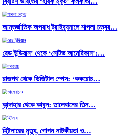
ব্রিটিশ ভারতের ‘হীরক মুকুট’ কলকাতা…
ক্রূরতা ও ধ্বংসের মহাকাব্য: পৃথিবীর…
আন্তর্জাতিক অপরাধ ট্রাইব্যুনালে শাপলা চত্বর…
ব্রাজিল ও আর্জেন্টিনার কালো অধ্যায়:…
রেড ইন্ডিয়ান’ থেকে ‘নেটিভ আমেরিকান’:…
পূর্ব ইউরোপ বনাম তুরস্ক: শত…
রাজপথ থেকে ডিজিটাল স্পেস: ‘ককরোচ…
পৃথিবীতে বর্তমানে মোট দেশের সংখ্যা…
কান্দাহার থেকে কাবুল: তালেবানের তিন…
এশিয়ান সেঞ্চুরির দ্বৈরথ: চীন-ভারতের বৈশ্বিক…
হিটলারের মৃত্যু, গোপন নাটকীয়তা ও…