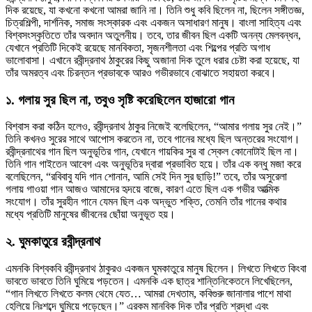
দিক রয়েছে, যা কখনো কখনো আমরা জানি না। তিনি শুধু কবি ছিলেন না, ছিলেন সঙ্গীতজ্ঞ,
চিত্রশিল্পী, দার্শনিক, সমাজ সংস্কারক এবং একজন অসাধারণ মানুষ। বাংলা সাহিত্য এবং
বিশ্বসংস্কৃতিতে তাঁর অবদান অতুলনীয়। তবে, তার জীবন ছিল একটি অনন্য মেলবন্ধন,
যেখানে প্রতিটি দিকেই রয়েছে মানবিকতা, সৃজনশীলতা এবং শিল্পের প্রতি অগাধ
ভালোবাসা। এখানে রবীন্দ্রনাথ ঠাকুরের কিছু অজানা দিক তুলে ধরার চেষ্টা করা হয়েছে, যা
তাঁর অমরত্ব এবং চিরন্তন প্রভাবকে আরও গভীরভাবে বোঝাতে সহায়তা করবে।
১.
গলায় সুর ছিল না, তবুও সৃষ্টি করেছিলেন হাজারো গান
বিশ্বাস করা কঠিন হলেও, রবীন্দ্রনাথ ঠাকুর নিজেই বলেছিলেন, “আমার গলায় সুর নেই।”
তিনি কখনও সুরের সাথে আপোস করতেন না, তবে গানের মধ্যে ছিল অন্তরের সংযোগ।
রবীন্দ্রনাথের গান ছিল অনুভূতির গান, যেখানে গায়কির সুর বা স্কেল কোনোটাই ছিল না।
তিনি গান গাইতেন আবেগ এবং অনুভূতির দ্বারা প্রভাবিত হয়ে। তাঁর এক বন্ধু মজা করে
বলেছিলেন, “রবিবাবু যদি গান শোনান, আমি সেই দিন সুর ছাড়ি!” তবে, তাঁর অসুরেলা
গলায় গাওয়া গান আজও আমাদের হৃদয়ে বাজে, কারণ এতে ছিল এক গভীর আত্মিক
সংযোগ। তাঁর সুরহীন গানে যেমন ছিল এক অদ্ভুত শক্তি, তেমনি তাঁর গানের কথার
মধ্যে প্রতিটি মানুষের জীবনের ছোঁয়া অনুভূত হয়।
২.
ঘুমকাতুরে রবীন্দ্রনাথ
এমনকি বিশ্বকবি রবীন্দ্রনাথ ঠাকুরও একজন ঘুমকাতুরে মানুষ ছিলেন। লিখতে লিখতে কিংবা
ভাবতে ভাবতে তিনি ঘুমিয়ে পড়তেন। এমনকি এক ছাত্র শান্তিনিকেতনে লিখেছিলেন,
“গান লিখতে লিখতে কলম থেমে যেত… আমরা দেখতাম, কবিগুরু জানালার পাশে মাথা
হেলিয়ে নিঃশব্দে ঘুমিয়ে পড়েছেন।” এরকম মানবিক দিক তাঁর প্রতি শ্রদ্ধা এবং