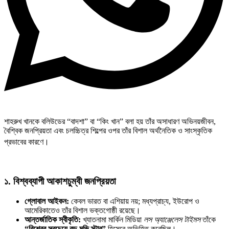
শাহরুখ খানকে বলিউডের “বাদশা” বা “কিং খান” বলা হয় তাঁর অসাধারণ অভিনয়জীবন,
বৈশ্বিক জনপ্রিয়তা এবং চলচ্চিত্র শিল্পের ওপর তাঁর বিশাল অর্থনৈতিক ও সাংস্কৃতিক
প্রভাবের কারণে।
১.
বিশ্বব্যাপী আকাশচুম্বী জনপ্রিয়তা
গ্লোবাল আইকন:
কেবল ভারত বা এশিয়ায় নয়; মধ্যপ্রাচ্য, ইউরোপ ও
আমেরিকাতেও তাঁর বিশাল ভক্তগোষ্ঠী রয়েছে।
আন্তর্জাতিক স্বীকৃতি:
খ্যাতনামা মার্কিন মিডিয়া
লস অ্যাঞ্জেলেস টাইমস
তাঁকে
“বিশ্বের সবচেয়ে বড় মুভি স্টার”
হিসেবে অভিহিত করেছিল।