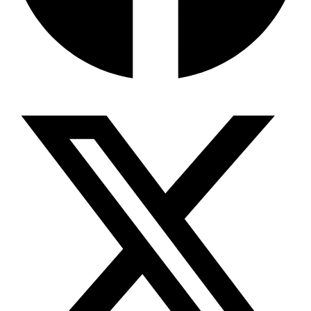
জিপিএ-৫-এর বন্যা, প্রকৌশলীদের বিসিএস-প্রেম এবং…
ভারত মহাসাগরের অশ্রু: শ্রীলঙ্কার ২৬…