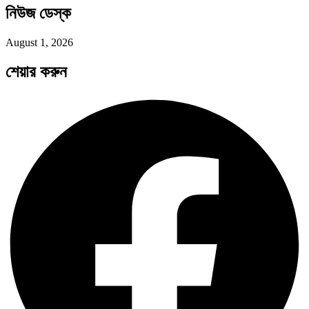
নিউজ ডেস্ক
পদ্মা সেতু ও রেল সংযোগ…
August 1, 2026
শেয়ার করুন
বৈশ্বিক অর্থব্যবস্থা, আইএমএফ-বিশ্বব্যাংক, ইসলামী
ব্যাংকিং…
অর্থ পাচারের মহাকাব্য: ১০০ ডলারের…
দক্ষিণ এশিয়ায় ‘জেন-জি’ বিপ্লব: বাংলাদেশ,…
বিশেষ ইন-ডেপ্থ রিপোর্ট: ক্রীড়া উৎসবে…