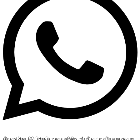
রবীন্দ্রনাথ ঠাকুর, যিনি বিশ্বকবির তকমায় অভিহিত, তাঁর জীবন এবং সৃষ্টির মধ্যে এমন বহু