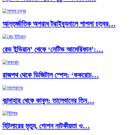
ক্রূরতা ও ধ্বংসের মহাকাব্য: পৃথিবীর…
আন্তর্জাতিক অপরাধ ট্রাইব্যুনালে শাপলা চত্বর…
ব্রাজিল ও আর্জেন্টিনার কালো অধ্যায়:…
রেড ইন্ডিয়ান’ থেকে ‘নেটিভ আমেরিকান’:…
পূর্ব ইউরোপ বনাম তুরস্ক: শত…
রাজপথ থেকে ডিজিটাল স্পেস: ‘ককরোচ…
পৃথিবীতে বর্তমানে মোট দেশের সংখ্যা…
কান্দাহার থেকে কাবুল: তালেবানের তিন…
এশিয়ান সেঞ্চুরির দ্বৈরথ: চীন-ভারতের বৈশ্বিক…
হিটলারের মৃত্যু, গোপন নাটকীয়তা ও…
পাকিস্তান, চীন ও বাংলাদেশ: তিন…