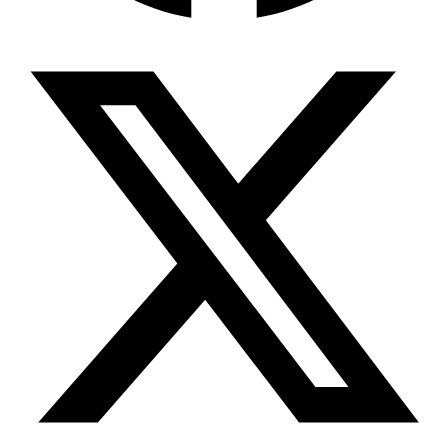
জিপিএ-৫-এর বন্যা, প্রকৌশলীদের বিসিএস-প্রেম এবং…