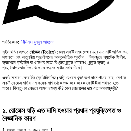
প্রতিবেদক:
বিডিএস বুলবুল আহমেদ
সুইস ঘড়ির জগতে
রোলেক্স (Rolex)
কেবল একটি সময় দেখার যন্ত্র নয়; এটি অভিজাত্য,
সফলতা এবং অতুলনীয় প্রকৌশলের আন্তর্জাতিক প্রতীক। বিশ্বজুড়ে প্যাটেক ফিলিপ,
ভ্যাশেরন কন্সটান্টিন বা ওমেগার মতো বিখ্যাত ব্র্যান্ড থাকলেও, ব্র্যান্ড ভ্যালু ও
গ্রহণযোগ্যতার দিক থেকে রোলেক্সের স্থান সবার শীর্ষে।
একটি সাধারণ কোয়ার্টজ (ব্যাটারিচালিত) ঘড়ি যেখানে খুবই অল্প দামে পাওয়া যায়, সেখানে
একটি রোলেক্স ঘড়ির দাম কয়েক লাখ থেকে শুরু করে কয়েক কোটি টাকা পর্যন্ত হতে
পারে। কিন্তু এর পেছনে আসল রহস্য কী? কেন রোলেক্সের দাম এত আকাশচুম্বী?
১. রোলেক্স ঘড়ি এত দামি হওয়ার প্রধান প্রযুক্তিগত ও
বৈজ্ঞানিক কারণ
[ নিজস্ব গবেষণা ও R&D ল্যাব ]
