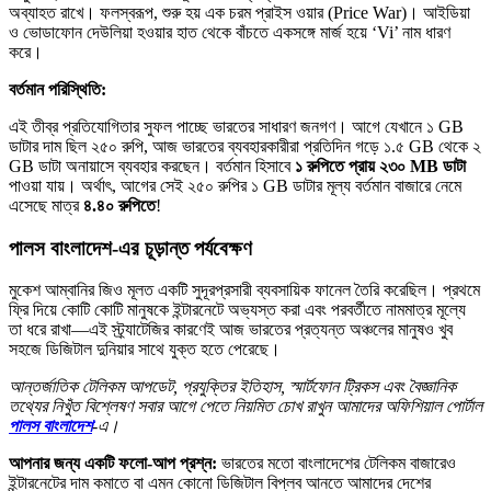
অব্যাহত রাখে। ফলস্বরূপ, শুরু হয় এক চরম প্রাইস ওয়ার (Price War)। আইডিয়া
ও ভোডাফোন দেউলিয়া হওয়ার হাত থেকে বাঁচতে একসঙ্গে মার্জ হয়ে ‘Vi’ নাম ধারণ
করে।
বর্তমান পরিস্থিতি:
এই তীব্র প্রতিযোগিতার সুফল পাচ্ছে ভারতের সাধারণ জনগণ। আগে যেখানে ১ GB
ডাটার দাম ছিল ২৫০ রুপি, আজ ভারতের ব্যবহারকারীরা প্রতিদিন গড়ে ১.৫ GB থেকে ২
GB ডাটা অনায়াসে ব্যবহার করছেন। বর্তমান হিসাবে
১ রুপিতে প্রায় ২৩০ MB ডাটা
পাওয়া যায়। অর্থাৎ, আগের সেই ২৫০ রুপির ১ GB ডাটার মূল্য বর্তমান বাজারে নেমে
এসেছে মাত্র
৪.৪০ রুপিতে
!
পালস বাংলাদেশ-এর চূড়ান্ত পর্যবেক্ষণ
মুকেশ আম্বানির জিও মূলত একটি সুদূরপ্রসারী ব্যবসায়িক ফানেল তৈরি করেছিল। প্রথমে
ফ্রি দিয়ে কোটি কোটি মানুষকে ইন্টারনেটে অভ্যস্ত করা এবং পরবর্তীতে নামমাত্র মূল্যে
তা ধরে রাখা—এই স্ট্র্যাটেজির কারণেই আজ ভারতের প্রত্যন্ত অঞ্চলের মানুষও খুব
সহজে ডিজিটাল দুনিয়ার সাথে যুক্ত হতে পেরেছে।
আন্তর্জাতিক টেলিকম আপডেট, প্রযুক্তির ইতিহাস, স্মার্টফোন ট্রিকস এবং বৈজ্ঞানিক
তথ্যের নিখুঁত বিশ্লেষণ সবার আগে পেতে নিয়মিত চোখ রাখুন আমাদের অফিশিয়াল পোর্টাল
পালস বাংলাদেশ
-এ।
আপনার জন্য একটি ফলো-আপ প্রশ্ন:
ভারতের মতো বাংলাদেশের টেলিকম বাজারেও
ইন্টারনেটের দাম কমাতে বা এমন কোনো ডিজিটাল বিপ্লব আনতে আমাদের দেশের