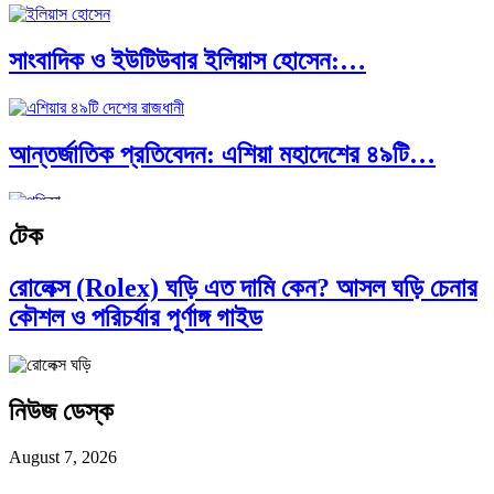
সাংবাদিক ও ইউটিউবার ইলিয়াস হোসেন:…
আন্তর্জাতিক প্রতিবেদন: এশিয়া মহাদেশের ৪৯টি…
টেক
সব সভ্যতারই তো পতন হয়:…
রোলেক্স (Rolex) ঘড়ি এত দামি কেন? আসল ঘড়ি চেনার
কৌশল ও পরিচর্যার পূর্ণাঙ্গ গাইড
পরবর্তী রাষ্ট্রপতি নির্বাচন ২০২৬: আলোচনায়…
নিউজ ডেস্ক
প্রথাগত মেধা, স্ট্র্যাটেজিক গভর্নেন্স ও…
August 7, 2026