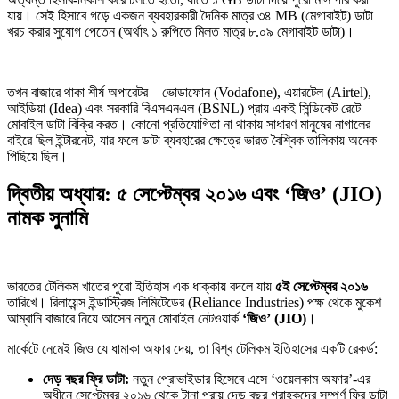
যায়। সেই হিসাবে গড়ে একজন ব্যবহারকারী দৈনিক মাত্র ৩৪ MB (মেগাবাইট) ডাটা
খরচ করার সুযোগ পেতেন (অর্থাৎ ১ রুপিতে মিলত মাত্র ৮.০৯ মেগাবাইট ডাটা)।
তখন বাজারে থাকা শীর্ষ অপারেটর—ভোডাফোন (Vodafone), এয়ারটেল (Airtel),
আইডিয়া (Idea) এবং সরকারি বিএসএনএল (BSNL) প্রায় একই সিন্ডিকেট রেটে
মোবাইল ডাটা বিক্রি করত। কোনো প্রতিযোগিতা না থাকায় সাধারণ মানুষের নাগালের
বাইরে ছিল ইন্টারনেট, যার ফলে ডাটা ব্যবহারের ক্ষেত্রে ভারত বৈশ্বিক তালিকায় অনেক
পিছিয়ে ছিল।
দ্বিতীয় অধ্যায়: ৫ সেপ্টেম্বর ২০১৬ এবং ‘জিও’ (JIO)
নামক সুনামি
ভারতের টেলিকম খাতের পুরো ইতিহাস এক ধাক্কায় বদলে যায়
৫ই সেপ্টেম্বর ২০১৬
তারিখে। রিলায়েন্স ইন্ডাস্ট্রিজ লিমিটেডের (Reliance Industries) পক্ষ থেকে মুকেশ
আম্বানি বাজারে নিয়ে আসেন নতুন মোবাইল নেটওয়ার্ক
‘জিও’ (JIO)
।
মার্কেটে নেমেই জিও যে ধামাকা অফার দেয়, তা বিশ্ব টেলিকম ইতিহাসের একটি রেকর্ড:
দেড় বছর ফ্রি ডাটা:
নতুন প্রোভাইডার হিসেবে এসে ‘ওয়েলকাম অফার’-এর
অধীনে সেপ্টেম্বর ২০১৬ থেকে টানা প্রায় দেড় বছর গ্রাহকদের সম্পূর্ণ ফ্রি ডাটা