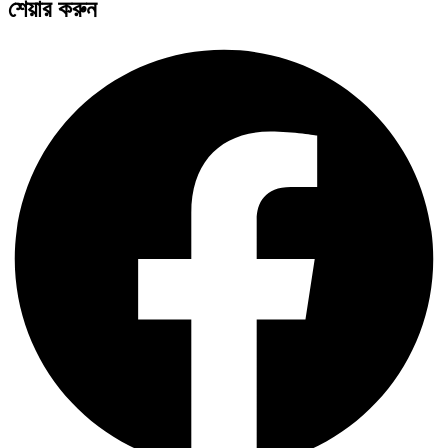
শেয়ার করুন
পদ্মা সেতু ও রেল সংযোগ…
বৈশ্বিক অর্থব্যবস্থা, আইএমএফ-বিশ্বব্যাংক, ইসলামী
ব্যাংকিং…
অর্থ পাচারের মহাকাব্য: ১০০ ডলারের…
দক্ষিণ এশিয়ায় ‘জেন-জি’ বিপ্লব: বাংলাদেশ,…
বিশেষ ইন-ডেপ্থ রিপোর্ট: ক্রীড়া উৎসবে…