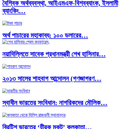
বৈশ্বিক অর্থব্যবস্থা, আইএমএফ-বিশ্বব্যাংক, ইসলামী
ব্যাংকিং…
অর্থ পাচারের মহাকাব্য: ১০০ ডলারের…
নয়াদিল্লিতে সাবেক প্রধানমন্ত্রী শেখ হাসিনার…
দক্ষিণ এশিয়ায় ‘জেন-জি’ বিপ্লব: বাংলাদেশ,…
২০১৩ সালের শাহবাগ আন্দোলন (গণজাগরণ…
বিশেষ ইন-ডেপ্থ রিপোর্ট: ক্রীড়া উৎসবে…
স্বাধীন ভারতের সংবিধান: নাগরিকদের মৌলিক…
ভারত মহাসাগরের অশ্রু: শ্রীলঙ্কার ২৬…
ব্রিটিশ ভারতের ‘হীরক মুকুট’ কলকাতা…