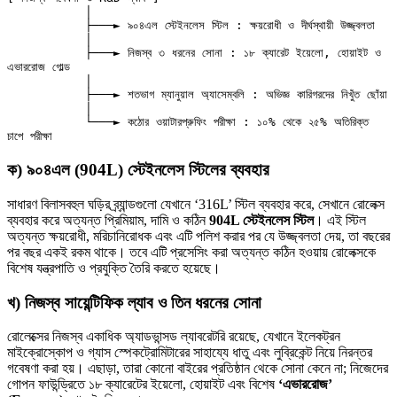
           │

           ├───► ৯০৪এল স্টেইনলেস স্টিল : ক্ষয়রোধী ও দীর্ঘস্থায়ী উজ্জ্বলতা

           │

           ├───► নিজস্ব ৩ ধরনের সোনা : ১৮ ক্যারেট ইয়েলো, হোয়াইট ও 
এভাররোজ গোল্ড

           │

           ├───► শতভাগ ম্যানুয়াল অ্যাসেম্বলি : অভিজ্ঞ কারিগরদের নিখুঁত ছোঁয়া

           │

           └───► কঠোর ওয়াটারপ্রুফিং পরীক্ষা : ১০% থেকে ২৫% অতিরিক্ত 
ক) ৯০৪এল (904L) স্টেইনলেস স্টিলের ব্যবহার
সাধারণ বিলাসবহুল ঘড়ির ব্র্যান্ডগুলো যেখানে ‘316L’ স্টিল ব্যবহার করে, সেখানে রোলেক্স
ব্যবহার করে অত্যন্ত প্রিমিয়াম, দামি ও কঠিন
904L স্টেইনলেস স্টিল
। এই স্টিল
অত্যন্ত ক্ষয়রোধী, মরিচানিরোধক এবং এটি পলিশ করার পর যে উজ্জ্বলতা দেয়, তা বছরের
পর বছর একই রকম থাকে। তবে এটি প্রসেসিং করা অত্যন্ত কঠিন হওয়ায় রোলেক্সকে
বিশেষ যন্ত্রপাতি ও প্রযুক্তি তৈরি করতে হয়েছে।
খ) নিজস্ব সায়েন্টিফিক ল্যাব ও তিন ধরনের সোনা
রোলেক্সের নিজস্ব একাধিক অ্যাডভান্সড ল্যাবরেটরি রয়েছে, যেখানে ইলেকট্রন
মাইক্রোস্কোপ ও গ্যাস স্পেকট্রোমিটারের সাহায্যে ধাতু এবং লুব্রিকেন্ট নিয়ে নিরন্তর
গবেষণা করা হয়। এছাড়া, তারা কোনো বাইরের প্রতিষ্ঠান থেকে সোনা কেনে না; নিজেদের
গোপন ফাউন্ড্রিতে ১৮ ক্যারেটের ইয়েলো, হোয়াইট এবং বিশেষ
‘এভাররোজ’