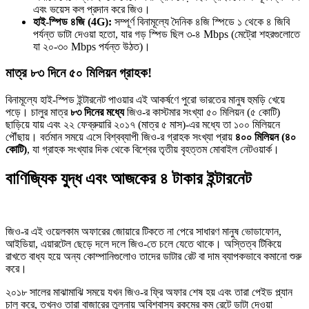
এবং ভয়েস কল প্রদান করে জিও।
হাই-স্পিড ৪জি (4G):
সম্পূর্ণ বিনামূল্যে দৈনিক ৪জি স্পিডে ১ থেকে ৪ জিবি
পর্যন্ত ডাটা দেওয়া হতো, যার গড় স্পিড ছিল ৩-৪ Mbps (মেট্রো শহরগুলোতে
যা ২০-৩০ Mbps পর্যন্ত উঠত)।
মাত্র ৮৩ দিনে ৫০ মিলিয়ন গ্রাহক!
বিনামূল্যে হাই-স্পিড ইন্টারনেট পাওয়ার এই আকর্ষণে পুরো ভারতের মানুষ হুমড়ি খেয়ে
পড়ে। চালুর মাত্র
৮৩ দিনের মধ্যে
জিও-র কাস্টমার সংখ্যা ৫০ মিলিয়ন (৫ কোটি)
ছাড়িয়ে যায় এবং ২২ ফেব্রুয়ারি ২০১৭ (মাত্র ৫ মাস)-এর মধ্যে তা ১০০ মিলিয়নে
পৌঁছায়। বর্তমান সময়ে এসে বিশ্বব্যাপী জিও-র গ্রাহক সংখ্যা প্রায়
৪০০ মিলিয়ন (৪০
কোটি)
, যা গ্রাহক সংখ্যার দিক থেকে বিশ্বের তৃতীয় বৃহত্তম মোবাইল নেটওয়ার্ক।
বাণিজ্যিক যুদ্ধ এবং আজকের ৪ টাকার ইন্টারনেট
জিও-র এই ওয়েলকাম অফারের জোয়ারে টিকতে না পেরে সাধারণ মানুষ ভোডাফোন,
আইডিয়া, এয়ারটেল ছেড়ে দলে দলে জিও-তে চলে যেতে থাকে। অস্তিত্ব টিকিয়ে
রাখতে বাধ্য হয়ে অন্য কোম্পানিগুলোও তাদের ডাটার রেট বা দাম ব্যাপকভাবে কমানো শুরু
করে।
২০১৮ সালের মাঝামাঝি সময়ে যখন জিও-র ফ্রি অফার শেষ হয় এবং তারা পেইড প্ল্যান
চালু করে, তখনও তারা বাজারের তুলনায় অবিশ্বাস্য রকমের কম রেটে ডাটা দেওয়া