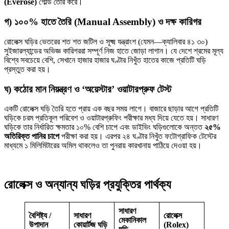
(Everose)
গোল্ড তৈরি করে।
গ) ১০০% হাতে তৈরি (Manual Assembly) ও দক্ষ কারিগর
রোলেক্স ঘড়ির ভেতরের শত শত জটিল ও সূক্ষ্ম যন্ত্রাংশ (যেমন—ক্যালিবার ৪১ ৩০)
সুইজারল্যান্ডের অভিজ্ঞ কারিগররা সম্পূর্ণ নিজ হাতে জোড়া লাগান। যে দেশে শ্রমের মূল্য
বিশ্বে সবচেয়ে বেশি, সেখানে হাজার হাজার ঘণ্টার নিখুঁত হাতের কাজে প্রতিটি ঘড়ি
প্রস্তুত করা হয়।
ঘ) কঠোর মান নিয়ন্ত্রণ ও ‘অয়েস্টার’ ওয়াটারপ্রুফ টেস্ট
একটি রোলেক্স ঘড়ি তৈরি হতে প্রায় এক বছর সময় লাগে। বাজারে ছাড়ার আগে প্রতিটি
ঘড়িকে চরম প্রতিকূল পরিবেশ ও ওয়াটারপ্রুফিং পরীক্ষার মধ্য দিয়ে যেতে হয়। সাধারণ
ঘড়িকে তার নির্ধারিত ক্ষমতার ১০% বেশি চাপে এবং ডাইভিং ঘড়িগুলোকে অন্তত
২৫%
অতিরিক্ত পানির চাপে
পরীক্ষা করা হয়। এরপর ২৪ ঘণ্টার নিখুঁত ফটোগ্রাফিক টেস্টের
মাধ্যমে ১ মিলিমিটারের অমিল থাকলেও তা পুনরায় কারখানায় পাঠিয়ে দেওয়া হয়।
রোলেক্স ও অন্যান্য ঘড়ির প্রযুক্তির পার্থক্য
সাধারণ
বৈশিষ্ট্য /
সাধারণ
রোলেক্স
মেকানিকাল
উপাদান
কোয়ার্টজ ঘড়ি
(Rolex)