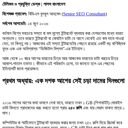
টেলিকম ও প্রযুক্তি ডেস্ক | পালস বাংলাদেশ
বিশেষজ্ঞ প্যানেল:
বিডিএস বুলবুল আহমেদ (
Senior SEO Consultant
)
সর্বশেষ আপডেট:
২৪ জুন ২০২৬
বর্তমান বিশ্বে সবচেয়ে সস্তা বা কম মূল্যে ইন্টারনেট ব্যবহার করা দেশগুলোর মধ্যে ভারত
অন্যতম। তবে ভারতে ইন্টারনেট বা মোবাইল ডাটা যে আগে থেকেই এত কম দামে পাওয়া
যেত, তা কিন্তু নয়। আজকের এই সস্তা ইন্টারনেটের পেছনে রয়েছে একটি বড় বাণিজ্যিক
যুদ্ধ এবং এক অবিশ্বাস্য “ডিজিটাল বিপ্লব”-এর ইতিহাস।
আজ থেকে ১০ বছর আগের ভারতের চিত্র আর আজকের ভারতের ডাটা খরচের চিত্র
আকাশ-পাতাল তফাত। কীভাবে এই পরিবর্তন এলো, তা জানতে হলে এর পেছনের
ইতিহাসটি জানা প্রয়োজন:
প্রথম অধ্যায়: এক দশক আগের সেই চড়া দামের দিনগুলো
২০১৬ সালের আগের কথা ভাবলে দেখা যাবে, ভারতে তখন ১ GB (গিগাবাইট) মোবাইল
ডাটা কিনতে গ্রাহকদের খরচ করতে হতো প্রায়
২৫০ রুপি
এবং যার মেয়াদ থাকত মাত্র ১
মাস।
কম্পিউটার বা স্মার্টফোনে ইন্টারনেট ব্যবহার করার জন্য তখন ২৫০ রুপি দিয়ে রিচার্জ করে
অত্যন্ত হিসাব-নিকাশ করে চলতে হতো, যাতে ১ GB ডাটা দিয়ে পুরো মাস পার করা