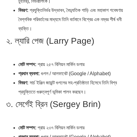
টুইটার), নিউরালিংক।
বিবরণ:
প্রযুক্তিনির্ভর উদ্ভাবন, বৈদ্যুতিক গাড়ি এবং মহাকাশ গবেষণায়
বৈপ্লবিক পরিবর্তনের মাধ্যমে তিনি বর্তমানে বিশ্বের এক নম্বর শীর্ষ ধনী
ব্যক্তি।
২. ল্যারি পেজ (Larry Page)
মোট সম্পদ:
প্রায় ২৫৭ বিলিয়ন মার্কিন ডলার
প্রধান ব্যবসা:
গুগল / আলফাবেট (Google / Alphabet)
বিবরণ:
সার্চ ইঞ্জিন জায়ান্ট গুগলের সহ-প্রতিষ্ঠাতা হিসেবে তিনি বিশ্ব
প্রযুক্তিতে গুরুত্বপূর্ণ ভূমিকা পালন করছেন।
৩. সের্গেই ব্রিন (Sergey Brin)
মোট সম্পদ:
প্রায় ২৩৭ বিলিয়ন মার্কিন ডলার
প্রধান ব্যবসা:
গুগল / আলফাবেট (Google / Alphabet)