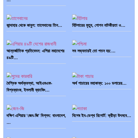
কান্দাহার থেকে কাবুল: তালেবানের তিন…
হিটলারের মৃত্যু, গোপন নাটকীয়তা ও…
আন্তর্জাতিক প্রতিবেদন: এশিয়া মহাদেশের
সব সভ্যতারই তো পতন হয়:…
৪৯টি…
বৈশ্বিক অর্থব্যবস্থা, আইএমএফ-
অর্থ পাচারের মহাকাব্য: ১০০ ডলারের…
বিশ্বব্যাংক, ইসলামী ব্যাংকিং…
দক্ষিণ এশিয়ায় ‘জেন-জি’ বিপ্লব: বাংলাদেশ,
বিশেষ ইন-ডেপ্থ রিপোর্ট: ক্রীড়া উৎসবে…
…