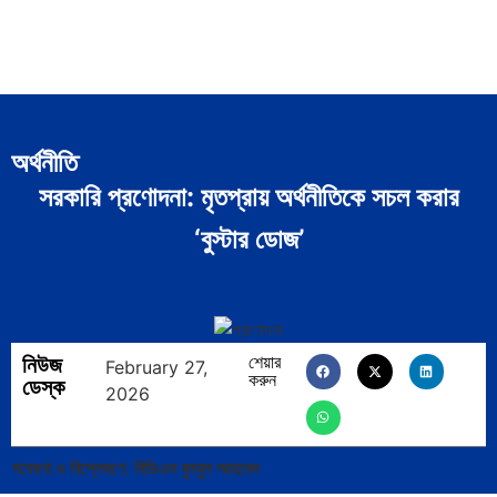
অর্থনীতি
সরকারি প্রণোদনা: মৃতপ্রায় অর্থনীতিকে সচল করার
‘বুস্টার ডোজ’
নিউজ
শেয়ার
February 27,
করুন
ডেস্ক
2026
গবেষণা ও বিশ্লেষণে: বিডিএস বুলবুল আহমেদ