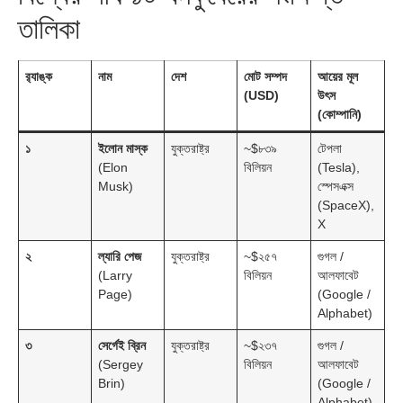
তালিকা
র‍্যাঙ্ক
নাম
দেশ
মোট সম্পদ
আয়ের মূল
(USD)
উৎস
(কোম্পানি)
১
ইলোন মাস্ক
যুক্তরাষ্ট্র
~$৮৩৯
টেপলা
(Elon
বিলিয়ন
(Tesla),
Musk)
স্পেসএক্স
(SpaceX),
X
২
ল্যারি পেজ
যুক্তরাষ্ট্র
~$২৫৭
গুগল /
(Larry
বিলিয়ন
আলফাবেট
Page)
(Google /
Alphabet)
৩
সের্গেই ব্রিন
যুক্তরাষ্ট্র
~$২৩৭
গুগল /
(Sergey
বিলিয়ন
আলফাবেট
Brin)
(Google /
Alphabet)