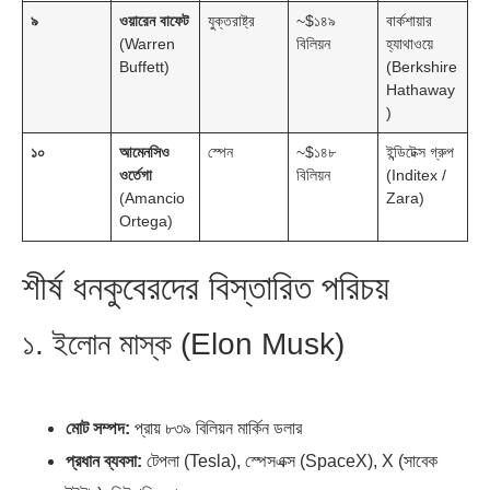
৯
ওয়ারেন বাফেট
যুক্তরাষ্ট্র
~$১৪৯
বার্কশায়ার
(Warren
বিলিয়ন
হ্যাথাওয়ে
Buffett)
(Berkshire
Hathaway
)
১০
আমেনসিও
স্পেন
~$১৪৮
ইন্ডিটেক্স গ্রুপ
ওর্তেগা
বিলিয়ন
(Inditex /
(Amancio
Zara)
Ortega)
শীর্ষ ধনকুবেরদের বিস্তারিত পরিচয়
১. ইলোন মাস্ক (Elon Musk)
মোট সম্পদ:
প্রায় ৮৩৯ বিলিয়ন মার্কিন ডলার
প্রধান ব্যবসা:
টেপলা (Tesla), স্পেসএক্স (SpaceX), X (সাবেক