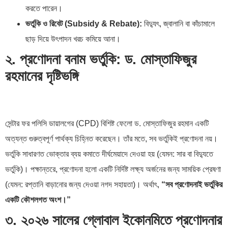
করতে পারেন।
ভর্তুকি ও রিবেট (Subsidy & Rebate):
বিদ্যুৎ, জ্বালানি বা কাঁচামালে
ছাড় দিয়ে উৎপাদন খরচ কমিয়ে আনা।
২. প্রণোদনা বনাম ভর্তুকি: ড. মোস্তাফিজুর
রহমানের দৃষ্টিভঙ্গি
সেন্টার ফর পলিসি ডায়ালগের (CPD) বিশিষ্ট ফেলো ড. মোস্তাফিজুর রহমান একটি
অত্যন্ত গুরুত্বপূর্ণ পার্থক্য চিহ্নিত করেছেন। তাঁর মতে, সব ভর্তুকিই প্রণোদনা নয়।
ভর্তুকি সাধারণত ভোক্তার ব্যয় কমাতে দীর্ঘমেয়াদে দেওয়া হয় (যেমন: সার বা বিদ্যুতে
ভর্তুকি)। পক্ষান্তরে, প্রণোদনা হলো একটি নির্দিষ্ট লক্ষ্য অর্জনের জন্য সাময়িক প্রেষণা
(যেমন: রপ্তানি বাড়ানোর জন্য দেওয়া নগদ সহায়তা)। অর্থাৎ,
“সব প্রণোদনাই ভর্তুকির
একটি কৌশলগত অংশ।”
৩. ২০২৬ সালের গ্লোবাল ইকোনমিতে প্রণোদনার