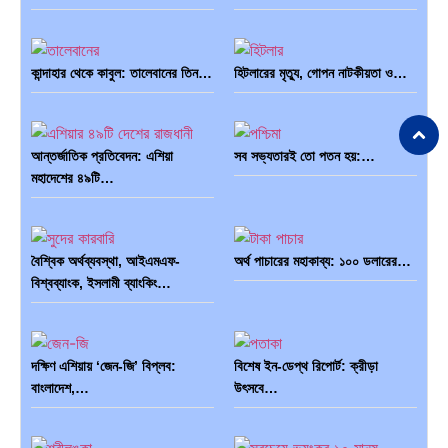
কান্দাহার থেকে কাবুল: তালেবানের তিন…
হিটলারের মৃত্যু, গোপন নাটকীয়তা ও…
আন্তর্জাতিক প্রতিবেদন: এশিয়া
সব সভ্যতারই তো পতন হয়:…
মহাদেশের ৪৯টি…
বৈশ্বিক অর্থব্যবস্থা, আইএমএফ-
অর্থ পাচারের মহাকাব্য: ১০০ ডলারের…
বিশ্বব্যাংক, ইসলামী ব্যাংকিং…
দক্ষিণ এশিয়ায় ‘জেন-জি’ বিপ্লব:
বিশেষ ইন-ডেপ্থ রিপোর্ট: ক্রীড়া
বাংলাদেশ,…
উৎসবে…