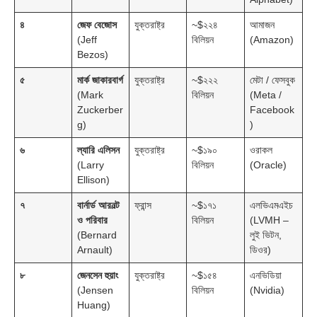
৪
জেফ বেজোস
যুক্তরাষ্ট্র
~$২২৪
আমাজন
(Jeff
বিলিয়ন
(Amazon)
Bezos)
৫
মার্ক জাকারবার্গ
যুক্তরাষ্ট্র
~$২২২
মেটা / ফেসবুক
(Mark
বিলিয়ন
(Meta /
Zuckerber
Facebook
g)
)
৬
ল্যারি এলিসন
যুক্তরাষ্ট্র
~$১৯০
ওরাকল
(Larry
বিলিয়ন
(Oracle)
Ellison)
৭
বার্নার্ড আরনল্ট
ফ্রান্স
~$১৭১
এলভিএমএইচ
ও পরিবার
বিলিয়ন
(LVMH –
(Bernard
লুই ভিটন,
Arnault)
ডিওর)
৮
জেনসেন হুয়াং
যুক্তরাষ্ট্র
~$১৫৪
এনভিডিয়া
(Jensen
বিলিয়ন
(Nvidia)
Huang)