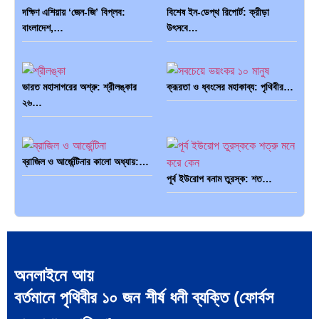
দক্ষিণ এশিয়ায় ‘জেন-জি’ বিপ্লব:
বিশেষ ইন-ডেপ্থ রিপোর্ট: ক্রীড়া
বাংলাদেশ,…
উৎসবে…
ভারত মহাসাগরের অশ্রু: শ্রীলঙ্কার
ক্রূরতা ও ধ্বংসের মহাকাব্য: পৃথিবীর…
২৬…
ব্রাজিল ও আর্জেন্টিনার কালো অধ্যায়:…
পূর্ব ইউরোপ বনাম তুরস্ক: শত…
পৃথিবীতে বর্তমানে মোট দেশের সংখ্যা…
এশিয়ান সেঞ্চুরির দ্বৈরথ: চীন-ভারতের
বৈশ্বিক…
অনলাইনে আয়
বর্তমানে পৃথিবীর ১০ জন শীর্ষ ধনী ব্যক্তি (ফোর্বস