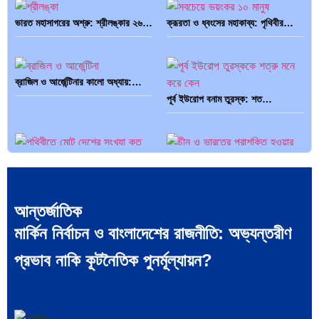
ভারত মহাসাগরের অশ্রু: শ্রীলঙ্কার ২৬…
ক্রূরতা ও ধ্বংসের মহাকাব্য: পৃথিবীর…
ব্রাজিল ও আর্জেন্টিনার কালো অধ্যায়:…
পূর্ব ইউরোপ বনাম তুরস্ক: শত…
পৃথিবীতে বর্তমানে মোট দেশের সংখ্যা…
এশিয়ান সেঞ্চুরির দ্বৈরথ: চীন-ভারতের
বৈশ্বিক…
আন্তর্জাতিক
মার্কিন নির্বাচন ও বাংলাদেশের রাজনীতি: অভ্যন্তরীণ
প্রভাব নাকি কূটনৈতিক পুনর্মূল্যায়ন?