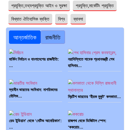
প্রযুক্তি,তথ্যপ্রযুক্তি আইন ও সুরক্ষা
প্রযুক্তি,মার্কেটিং প্রযুক্তি
বিখ্যাত ঐতিহাসিক ব্যক্তি
বিশ্ব
ব্যাবসা
আন্তর্জাতিক
রাজনীতি
মার্কিন নির্বাচন ও বাংলাদেশের রাজনীতি:
নয়াদিল্লিতে সাবেক প্রধানমন্ত্রী শেখ
…
হাসিনার…
স্বাধীন ভারতের সংবিধান: নাগরিকদের
মৌলিক…
ব্রিটিশ ভারতের ‘হীরক মুকুট’ কলকাতা…
রেড ইন্ডিয়ান’ থেকে ‘নেটিভ আমেরিকান’:
রাজপথ থেকে ডিজিটাল স্পেস:
…
‘ককরোচ…