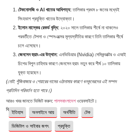
টেকনোলজি ও AI খাতের আধিপত্য:
তালিকার প্রথম ৮ জনের মধ্যেই
সিংহভাগ প্রযুক্তি খাতের উদ্যোক্তা।
ইলোন মাস্কের রেকর্ড বৃদ্ধি:
২০২০ সালে তালিকায় শীর্ষে না থাকলেও
পরবর্তীতে টেপলা ও স্পেসএক্সের মূল্যস্ফীতির কারণে তিনি তালিকার শীর্ষে
চলে এসেছেন।
জেনসেন হুয়াং-এর উত্থান:
এনভিডিয়ার (Nvidia) সেমিকন্ডাক্টর ও এআই
চিপের বিপুল চাহিদার কারণে জেনসেন হুয়াং নতুন করে শীর্ষ ১০ তালিকায়
যুক্ত হয়েছেন।
(নোট: পুঁজিবাজার ও শেয়ারের দামের ওঠানামার কারণে ধনকুবেরদের এই সম্পদ
প্রতিদিন পরিবর্তন হতে পারে।)
আরও খবর জানতে ভিজিট করুন:
পালসবাংলাদেশ
ওয়েবসাইটে।
বিষয়ঃ
ইতিহাস
অনলাইনে আয়
অর্থনীতি
টেক
ডিজিটাল ও সাইবার জগৎ
প্রযুক্তি