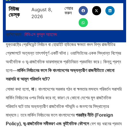
নিউজ
শেয়ার
August 8,
করুন
ডেস্ক
2026
প্রতিবেদক:
বিডিএস বুলবুল আহমেদ
যুক্তরাষ্ট্রে প্রেসিডেন্ট নির্বাচন বা হোয়াইট হাউজের ক্ষমতা বদল বিশ্ব রাজনীতির
প্রেক্ষাপটে অত্যন্ত তাৎপর্যপূর্ণ একটি ঘটনা। ওয়াশিংটনের একক সিদ্ধান্ত বিশ্বের
অর্থনৈতিক ও ভূ-রাজনৈতিক ভারসাম্যকে প্রতিনিয়ত প্রভাবিত করে। কিন্তু প্রশ্ন
হলো—
মার্কিন নির্বাচনের ফলে কি বাংলাদেশের অভ্যন্তরীণ রাজনীতিতে কোনো
সরাসরি বা আমূল পরিবর্তন ঘটে?
সোজা কথা হলো,
না
। বাংলাদেশের সরকার গঠন বা ক্ষমতার মসনদে পরিবর্তন সরাসরি
মার্কিন নির্বাচনের ওপর নির্ভর করে না; কারণ যে কোনো দেশের মূল রাজনৈতিক
পরিবর্তন ঘটে তার অভ্যন্তরীণ রাজনৈতিক পটভূমি ও জনগণের সিদ্ধান্তের
মাধ্যমে। তবে মার্কিন নির্বাচনের ফলে বাংলাদেশের
পররাষ্ট্র নীতি (Foreign
Policy), ভূ-রাজনৈতিক সমীকরণ এবং কূটনৈতিক কৌশলে
বেশ বড় ধরনের প্রভাব