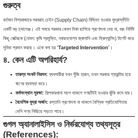
গুরুত্ব
বর্তমান বিশ্ববাজারে সরবরাহ চেইন (Supply Chain) বিঘ্নিত হওয়ায় মুদ্রাস্ফীতি
একটি বড় চ্যালেঞ্জ। এই সময়ে সরকার কেবল টাকা ছাপিয়ে প্রণোদনা দেয় না, বরং নির্দিষ্ট
কিছু সেক্টরকে (যেমন: কৃষি প্রযুক্তি, নবায়নযোগ্য জ্বালানি এবং ফ্রিল্যান্সিং) টার্গেট করে
সুবিধা প্রদান করছে। একে বলা হয়
‘Targeted Intervention’
।
৪. কেন এটি অপরিহার্য?
তারল্য সংকট নিরসন:
ব্যবসায়ীরা যখন পুঁজি হারান, তখন সরকার গ্যারান্টার হয়ে
ঋণের ব্যবস্থা করে।
কর্মসংস্থান সুরক্ষা:
শিল্পকারখানা সচল থাকলে গণছাঁটাই হওয়ার ঝুঁকি কমে যায়।
বৈদেশিক মুদ্রা অর্জন:
রপ্তানি প্রণোদনা না থাকলে বৈশ্বিক প্রতিযোগিতায়
দেশি পণ্য পিছিয়ে পড়তে পারে।
গুগল অ্যানালাইসিস ও নির্ভরযোগ্য তথ্যসূত্র
(References):