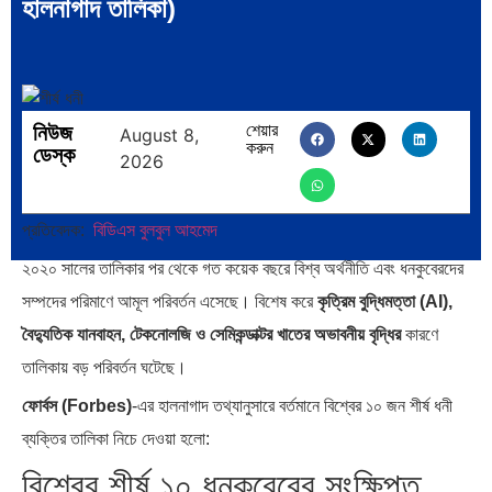
হালনাগাদ তালিকা)
নিউজ
শেয়ার
August 8,
করুন
ডেস্ক
2026
প্রতিবেদক:
বিডিএস বুলবুল আহমেদ
২০২০ সালের তালিকার পর থেকে গত কয়েক বছরে বিশ্ব অর্থনীতি এবং ধনকুবেরদের
সম্পদের পরিমাণে আমূল পরিবর্তন এসেছে। বিশেষ করে
কৃত্রিম বুদ্ধিমত্তা (AI),
বৈদ্যুতিক যানবাহন, টেকনোলজি ও সেমিকন্ডাক্টর খাতের অভাবনীয় বৃদ্ধির
কারণে
তালিকায় বড় পরিবর্তন ঘটেছে।
ফোর্বস (Forbes)
-এর হালনাগাদ তথ্যানুসারে বর্তমানে বিশ্বের ১০ জন শীর্ষ ধনী
ব্যক্তির তালিকা নিচে দেওয়া হলো:
বিশ্বের শীর্ষ ১০ ধনকুবেরের সংক্ষিপ্ত