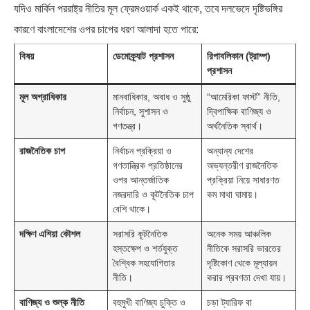
যদিও মার্কিন পররাষ্ট্র নীতির মূল ফ্রেমওয়ার্ক একই থাকে, তবে দলভেদে দৃষ্টিভঙ্গির
কারণে বাংলাদেশের ওপর চাপের ধরণ আলাদা হতে পারে:
বিষয়
ডেমোক্র্যাট প্রশাসন
রিপাবলিকান (ট্রাম্প)
প্রশাসন
মূল অগ্রাধিকার
মানবাধিকার, অবাধ ও সুষ্ঠু
“আমেরিকা ফার্স্ট” নীতি,
নির্বাচন, সুশাসন ও
দ্বিপাক্ষিক বাণিজ্য ও
গণতন্ত্র।
অর্থনৈতিক স্বার্থ।
রাজনৈতিক চাপ
নির্বাচন প্রক্রিয়া ও
অন্যান্য দেশের
গণতান্ত্রিক প্রতিষ্ঠানের
অভ্যন্তরীণ রাজনৈতিক
ওপর আন্তর্জাতিক
প্রক্রিয়া নিয়ে সাধারণত
নজরদারি ও কূটনৈতিক চাপ
কম মাথা ঘামায়।
বেশি থাকে।
দক্ষিণ এশিয়া কৌশল
সরাসরি কূটনৈতিক
অনেক সময় আঞ্চলিক
হস্তক্ষেপ ও শর্তযুক্ত
নীতিকে সরাসরি ভারতের
বৈশ্বিক সহযোগিতার
দৃষ্টিকোণ থেকে মূল্যায়ন
নীতি।
করার প্রবণতা দেখা যায়।
বাণিজ্য ও শুল্ক নীতি
বহুমুখী বাণিজ্য চুক্তি ও
চড়া ট্যারিফ বা