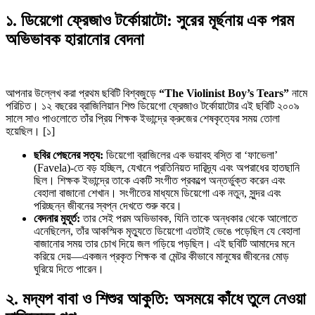
১. ডিয়েগো ফ্রেজাও টর্কোয়াটো: সুরের মূর্ছনায় এক পরম
অভিভাবক হারানোর বেদনা
আপনার উল্লেখ করা প্রথম ছবিটি বিশ্বজুড়ে
“The Violinist Boy’s Tears”
নামে
পরিচিত। ১২ বছরের ব্রাজিলিয়ান শিশু ডিয়েগো ফ্রেজাও টর্কোয়াটোর এই ছবিটি ২০০৯
সালে সাও পাওলোতে তাঁর প্রিয় শিক্ষক ইভান্দ্রে ক্রুজের শেষকৃত্যের সময় তোলা
হয়েছিল। [১]
ছবির পেছনের সত্য:
ডিয়েগো ব্রাজিলের এক ভয়াবহ বস্তি বা ‘ফাভেলা’
(Favela)-তে বড় হচ্ছিল, যেখানে প্রতিনিয়ত দারিদ্র্য এবং অপরাধের হাতছানি
ছিল। শিক্ষক ইভান্দ্রে তাকে একটি সংগীত প্রকল্পে অন্তর্ভুক্ত করেন এবং
বেহালা বাজানো শেখান। সংগীতের মাধ্যমে ডিয়েগো এক নতুন, সুন্দর এবং
পরিচ্ছন্ন জীবনের স্বপ্ন দেখতে শুরু করে।
বেদনার মুহূর্ত:
তার সেই পরম অভিভাবক, যিনি তাকে অন্ধকার থেকে আলোতে
এনেছিলেন, তাঁর আকস্মিক মৃত্যুতে ডিয়েগো এতটাই ভেঙে পড়েছিল যে বেহালা
বাজানোর সময় তার চোখ দিয়ে জল গড়িয়ে পড়ছিল। এই ছবিটি আমাদের মনে
করিয়ে দেয়—একজন প্রকৃত শিক্ষক বা মেন্টর কীভাবে মানুষের জীবনের মোড়
ঘুরিয়ে দিতে পারেন।
২. মদ্যপ বাবা ও শিশুর আকুতি: অসময়ে কাঁধে তুলে নেওয়া