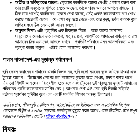
অতীত ও ভবিষ্যতের আয়না:
ফ্রেমের ডানদিকে আমরা দেখছি একজন তরুণ বাবা
তার ছোট্ট সন্তানের খুশিতে মেতে আছেন, তাকে পরম আদরে আগলে রাখছেন।
ঠিক তার পাশেই বামদিকের ফ্রেমে দেখা যাচ্ছে, সেই একই ভালোবাসার ঋণ শোধ
করছে আরেকটি ছেলে—যে এখন বড় হয়ে গেছে এবং তার বৃদ্ধ, দুর্বল বাবাকে বুকে
জড়িয়ে ধরে ঠিক সেভাবেই আদর করছে।
অনুপম শিক্ষা:
এটি প্রকৃতির এক চিরন্তন নিয়ম। আজ আমরা আমাদের
সন্তানদের যেভাবে ভালোবাসবো, যত্ন নেবো, আগামীতে আমাদের বার্ধক্যে তারাও
আমাদের ঠিক এভাবেই আগলে রাখবে। প্রতিটি পরিবারে এমন আন্তরিকতা এবং
শ্রদ্ধা বজায় থাকুক—এটাই হোক আমাদের প্রার্থনা।
পালস বাংলাদেশ-এর চূড়ান্ত পর্যবেক্ষণ
ছবি কেবল ক্যামেরার শাটারের একটি ক্লিক নয়, ছবি হলো সময়ের বুকে আটকে যাওয়া এক
টুকরো আবেগ। ডিয়েগোর চোখের জল আমাদের কৃতজ্ঞ হতে শেখায়, মদ্যপ বাবার পাশে
দাঁড়ানো শিশুটি আমাদের দায়িত্বশীল হতে বলে এবং ট্রেনের দুই প্রজন্মের দৃশ্যটি আমাদের
পরিবারের প্রতি ভালোবাসার তাগিদ দেয়। আপনার দেখা এই সেরা ছবি তিনটি সত্যিই
বর্তমান স্বার্থপর পৃথিবীর বুকে এক একটি মানবিক শিক্ষার অনন্য উদাহরণ।
মানবিক গল্প, জীবনমুখী মোটিভেশন, আলোকচিত্রের ইতিহাস এবং সমসাময়িক বিশ্বের
যেকোনো নিখুঁত ও ১০০% সত্যতা-যাচাইকৃত কন্টেন্ট সবার আগে পেতে নিয়মিত চোখ রাখুন
আমাদের অফিশিয়াল পোর্টাল
পালস বাংলাদেশ
-এ।
বিষয়ঃ