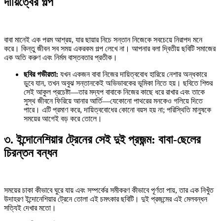
দায়িত্বের গল্প
বাবা মানেই এক পরম আশ্রয়, যার ছায়ার নিচে সন্তান নিজেকে সবচেয়ে নিরাপদ মনে
করে। কিন্তু জীবন সব সময় একরকম গল্প লেখে না। আপনার বলা দ্বিতীয় ছবিটি সমাজের
এক অতি করুণ এবং নির্মম বাস্তবতার প্রতীক।
ছবির গভীরতা:
যখন একজন বাবা নিজের দায়িত্ববোধ হারিয়ে নেশার অন্ধকারে
ডুবে যান, তখন অবুঝ সন্তানকেই অভিভাবকের ভূমিকা নিতে হয়। ছবিতে শিশুর
সেই আকুল প্রচেষ্টা—তার মদ্যপ বাবাকে নিজের কাছে ধরে রাখার এবং তাকে
সুস্থ জীবনে ফিরিয়ে আনার আর্তি—যেকোনো পাথরের মনকেও গলিয়ে দিতে
পারে। এটি প্রমাণ করে, দায়িত্ববোধের কোনো বয়স হয় না; পরিস্থিতি মানুষকে
সময়ের আগেই বড় করে তোলে।
৩. ইন্দোনেশিয়ার ট্রেনের সেই দুই প্রজন্ম: বাবা-ছেলের
চিরন্তন বন্ধন
সময়ের চাকা কীভাবে ঘুরে যায় এবং সম্পর্কের সমীকরণ কীভাবে পূর্ণতা পায়, তার এক নিখুঁত
উদাহরণ ইন্দোনেশিয়ার ট্রেনে তোলা এই চমৎকার ছবিটি। দুই প্রজন্মের এই মেলবন্ধন
সত্যিই দেখার মতো।