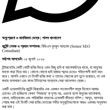
অনুপ্রেরণা ও মানবিকতা ডেস্ক | পালস বাংলাদেশ
কন্টেন্ট লেখক ও প্রধান সম্পাদক:
বিডিএস বুলবুল আহমেদ (Senior SEO
Consultant)
সর্বশেষ আপডেট:
০৫ জুলাই ২০২৬
ইন্টারনেটের কোটি কোটি ছবির ভিড়ে এমন কিছু ছবি বা আলোকচিত্র থাকে, যা মানুষের
মনকে নাড়া দিয়ে যায়। কোনো কোনো ছবি হাজার শব্দের চেয়েও শক্তিশালী বার্তা বহন
করে। আপনি এখানে যে তিনটি ছবির কথা ও তাদের পেছনের গল্প তুলে ধরেছেন, তা এক
কথায় অসাধারণ এবং মানব ইতিহাসের অন্যতম সেরা আবেগঘন ফ্রেম।
একটি ওয়েবসাইটের কন্টেন্ট ক্রিয়েটর এবং একজন সংবেদনশীল মানুষ হিসেবে আমার
চোখেও এই ছবিগুলো কেবল ‘পিকচার’ বা দৃশ্য নয়, এগুলো হলো মানুষের ভালোবাসা,
বেদনা, দায়িত্ববোধ এবং পারিবারিক বন্ধনের একেকটি জীবন্ত দলিল। আসুন, আপনার
শেয়ার করা এই তিনটি সেরা ছবির ভেতরের গভীর অনুভূতিগুলোকে আরও একবার অনুধাবন
করা যাক।