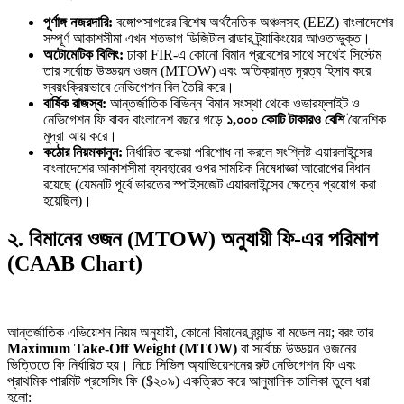
পূর্ণাঙ্গ নজরদারি:
বঙ্গোপসাগরের বিশেষ অর্থনৈতিক অঞ্চলসহ (EEZ) বাংলাদেশের
সম্পূর্ণ আকাশসীমা এখন শতভাগ ডিজিটাল রাডার ট্র্যাকিংয়ের আওতাভুক্ত।
অটোমেটিক বিলিং:
ঢাকা FIR-এ কোনো বিমান প্রবেশের সাথে সাথেই সিস্টেম
তার সর্বোচ্চ উড্ডয়ন ওজন (MTOW) এবং অতিক্রান্ত দূরত্ব হিসাব করে
স্বয়ংক্রিয়ভাবে নেভিগেশন বিল তৈরি করে।
বার্ষিক রাজস্ব:
আন্তর্জাতিক বিভিন্ন বিমান সংস্থা থেকে ওভারফ্লাইট ও
নেভিগেশন ফি বাবদ বাংলাদেশ বছরে গড়ে
১,০০০ কোটি টাকারও বেশি
বৈদেশিক
মুদ্রা আয় করে।
কঠোর নিয়মকানুন:
নির্ধারিত বকেয়া পরিশোধ না করলে সংশ্লিষ্ট এয়ারলাইন্সের
বাংলাদেশের আকাশসীমা ব্যবহারের ওপর সাময়িক নিষেধাজ্ঞা আরোপের বিধান
রয়েছে (যেমনটি পূর্বে ভারতের স্পাইসজেট এয়ারলাইন্সের ক্ষেত্রে প্রয়োগ করা
হয়েছিল)।
২. বিমানের ওজন (MTOW) অনুযায়ী ফি-এর পরিমাপ
(CAAB Chart)
আন্তর্জাতিক এভিয়েশন নিয়ম অনুযায়ী, কোনো বিমানের ব্র্যান্ড বা মডেল নয়; বরং তার
Maximum Take-Off Weight (MTOW)
বা সর্বোচ্চ উড্ডয়ন ওজনের
ভিত্তিতে ফি নির্ধারিত হয়। নিচে সিভিল অ্যাভিয়েশনের রুট নেভিগেশন ফি এবং
প্রাথমিক পারমিট প্রসেসিং ফি ($২০৯) একত্রিত করে আনুমানিক তালিকা তুলে ধরা
হলো: