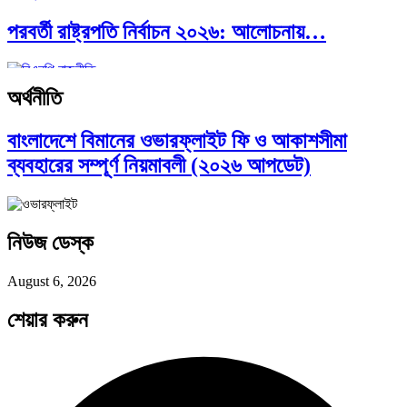
পরবর্তী রাষ্ট্রপতি নির্বাচন ২০২৬: আলোচনায়…
অর্থনীতি
প্রথাগত মেধা, স্ট্র্যাটেজিক গভর্নেন্স ও…
বাংলাদেশে বিমানের ওভারফ্লাইট ফি ও আকাশসীমা
ব্যবহারের সম্পূর্ণ নিয়মাবলী (২০২৬ আপডেট)
পদ্মা সেতু ও রেল সংযোগ…
নিউজ ডেস্ক
বৈশ্বিক অর্থব্যবস্থা, আইএমএফ-বিশ্বব্যাংক, ইসলামী
August 6, 2026
ব্যাংকিং…
শেয়ার করুন
অর্থ পাচারের মহাকাব্য: ১০০ ডলারের…