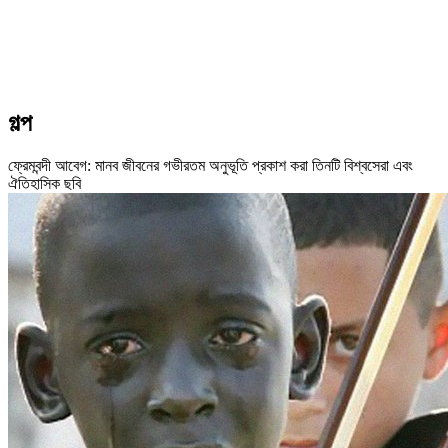
গল্প
ফ্রেমবন্দী আবেগ: মানব জীবনের গভীরতম অনুভূতি প্রকাশ করা তিনটি বিশ্বসেরা এবং
ঐতিহাসিক ছবি