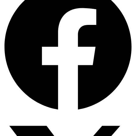
দক্ষিণ এশিয়ায় ‘জেন-জি’ বিপ্লব: বাংলাদেশ,…
বিশেষ ইন-ডেপ্থ রিপোর্ট: ক্রীড়া উৎসবে…
জিপিএ-৫-এর বন্যা, প্রকৌশলীদের বিসিএস-প্রেম এবং…
ভারত মহাসাগরের অশ্রু: শ্রীলঙ্কার ২৬…
ক্রূরতা ও ধ্বংসের মহাকাব্য: পৃথিবীর…