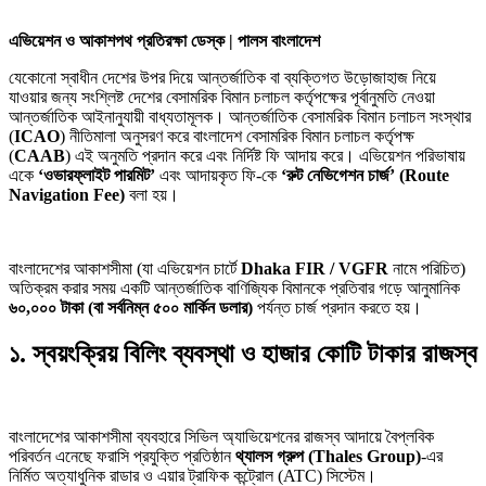
এভিয়েশন ও আকাশপথ প্রতিরক্ষা ডেস্ক | পালস বাংলাদেশ
যেকোনো স্বাধীন দেশের উপর দিয়ে আন্তর্জাতিক বা ব্যক্তিগত উড়োজাহাজ নিয়ে
যাওয়ার জন্য সংশ্লিষ্ট দেশের বেসামরিক বিমান চলাচল কর্তৃপক্ষের পূর্বানুমতি নেওয়া
আন্তর্জাতিক আইনানুযায়ী বাধ্যতামূলক। আন্তর্জাতিক বেসামরিক বিমান চলাচল সংস্থার
(
ICAO
) নীতিমালা অনুসরণ করে বাংলাদেশ বেসামরিক বিমান চলাচল কর্তৃপক্ষ
(
CAAB
) এই অনুমতি প্রদান করে এবং নির্দিষ্ট ফি আদায় করে। এভিয়েশন পরিভাষায়
একে
‘ওভারফ্লাইট পারমিট’
এবং আদায়কৃত ফি-কে
‘রুট নেভিগেশন চার্জ’ (Route
Navigation Fee)
বলা হয়।
বাংলাদেশের আকাশসীমা (যা এভিয়েশন চার্টে
Dhaka FIR / VGFR
নামে পরিচিত)
অতিক্রম করার সময় একটি আন্তর্জাতিক বাণিজ্যিক বিমানকে প্রতিবার গড়ে আনুমানিক
৬০,০০০ টাকা (বা সর্বনিম্ন ৫০০ মার্কিন ডলার)
পর্যন্ত চার্জ প্রদান করতে হয়।
১. স্বয়ংক্রিয় বিলিং ব্যবস্থা ও হাজার কোটি টাকার রাজস্ব
বাংলাদেশের আকাশসীমা ব্যবহারে সিভিল অ্যাভিয়েশনের রাজস্ব আদায়ে বৈপ্লবিক
পরিবর্তন এনেছে ফরাসি প্রযুক্তি প্রতিষ্ঠান
থ্যালস গ্রুপ (Thales Group)
-এর
নির্মিত অত্যাধুনিক রাডার ও এয়ার ট্রাফিক কন্ট্রোল (ATC) সিস্টেম।