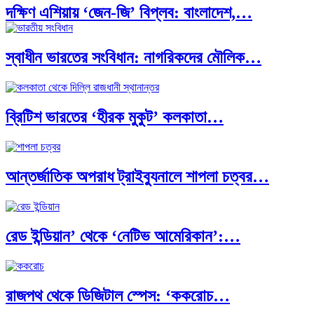
দক্ষিণ এশিয়ায় ‘জেন-জি’ বিপ্লব: বাংলাদেশ,…
স্বাধীন ভারতের সংবিধান: নাগরিকদের মৌলিক…
বিশেষ ইন-ডেপ্থ রিপোর্ট: ক্রীড়া উৎসবে…
ব্রিটিশ ভারতের ‘হীরক মুকুট’ কলকাতা…
ভারত মহাসাগরের অশ্রু: শ্রীলঙ্কার ২৬…
আন্তর্জাতিক অপরাধ ট্রাইব্যুনালে শাপলা চত্বর…
ক্রূরতা ও ধ্বংসের মহাকাব্য: পৃথিবীর…
রেড ইন্ডিয়ান’ থেকে ‘নেটিভ আমেরিকান’:…
ব্রাজিল ও আর্জেন্টিনার কালো অধ্যায়:…
রাজপথ থেকে ডিজিটাল স্পেস: ‘ককরোচ…
পূর্ব ইউরোপ বনাম তুরস্ক: শত…