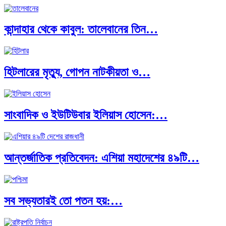
কান্দাহার থেকে কাবুল: তালেবানের তিন…
পৃথিবীতে বর্তমানে মোট দেশের সংখ্যা…
হিটলারের মৃত্যু, গোপন নাটকীয়তা ও…
এশিয়ান সেঞ্চুরির দ্বৈরথ: চীন-ভারতের বৈশ্বিক…
সাংবাদিক ও ইউটিউবার ইলিয়াস হোসেন:…
পাকিস্তান, চীন ও বাংলাদেশ: তিন…
আন্তর্জাতিক প্রতিবেদন: এশিয়া মহাদেশের ৪৯টি…
আমেরিকা সারা দুনিয়ায় গণতন্ত্রের গান…
সব সভ্যতারই তো পতন হয়:…