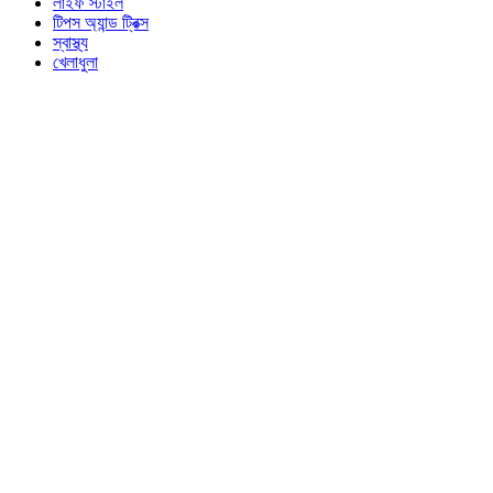
লাইফ স্টাইল
টিপস অ্যান্ড ট্রিক্স
স্বাস্থ্য
খেলাধুলা