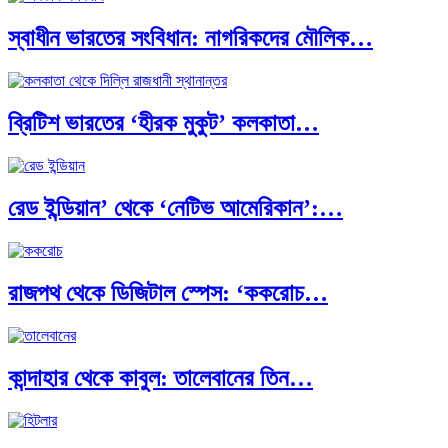
স্বাধীন ভারতের সংবিধান: নাগরিকদের মৌলিক…
ব্রিটিশ ভারতের ‘হীরক মুকুট’ কলকাতা…
রেড ইন্ডিয়ান’ থেকে ‘নেটিভ আমেরিকান’:…
রাজপথ থেকে ডিজিটাল স্পেস: ‘ককরোচ…
কান্দাহার থেকে কাবুল: তালেবানের তিন…