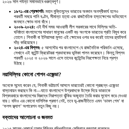
২০২৬ সাল পর্যন্ত সমানভাবে গুরুত্বপূর্ণ।
১৯৭১-এর প্রেক্ষাপট:
মহান মুক্তিযুদ্ধে ভারতের অবদান অনস্বীকার্য হলেও
পরবর্তী সময়ে পানি বণ্টন, সীমান্ত হত্যা এবং রাজনৈতিক হস্তক্ষেপের অভিযোগে
জনমনে ক্ষোভ দানা বাঁধে।
২০০৯-২০২৪:
এই দীর্ঘ সময় আওয়ামী লীগ সরকারের সাথে দিল্লির অতি-
ঘনিষ্ঠতা বাংলাদেশের সাধারণ মানুষের একটি বড় অংশকে ভারতের প্রতি বিমুখ করে
তোলে। পিনাকী বা ইলিয়াসরা মূলত এই ক্ষোভের ওপর ভর করেই তাদের প্ল্যাটফর্ম
দাঁড় করিয়েছেন।
২০২৪-এর বিপ্লব:
৫ আগস্টের পর বাংলাদেশে যে রাজনৈতিক পরিবর্তন এসেছে,
সেখানে এই কন্টেন্ট ক্রিয়েটররা প্রভাবকের ভূমিকা পালন করেছেন। কিন্তু বিপ্লব
পরবর্তী ২০২৫ ও ২০২৬ সালে এসে তাদের কন্টেন্টের নিরপেক্ষতা নিয়ে প্রশ্ন
উঠছে।
নয়াদিল্লির কোনো গোপন এজেন্ডা?
অনেকে সন্দেহ করেন যে, পিনাকী ভট্টাচার্য আসলে ভারতেরই কোনো প্রচ্ছন্ন এজেন্ডা
বাস্তবায়ন করছেন কি না—যাতে বাংলাদেশে উগ্রবাদকে উস্কে দিয়ে ভারতকে
বিশ্বদরবারে বাংলাদেশের বিরুদ্ধে নিরাপত্তা ঝুঁকির অজুহাত তৈরি করার সুযোগ করে দেওয়া
যায়। যদিও এর কোনো দালিলিক প্রমাণ নেই, তবে ভূ-রাজনীতিতে এমন ‘ডাবল গেম’ বা
‘ফলস ফ্ল্যাগ’ অপারেশন নতুন কিছু নয়।
বক্তাদের আলোচনা ও জনমত
২০২৫ সালের শেষার্ধে ঢাকার বিভিন্ন বুদ্ধিবৃত্তিক সেমিনারে বক্তারা বলেছেন: