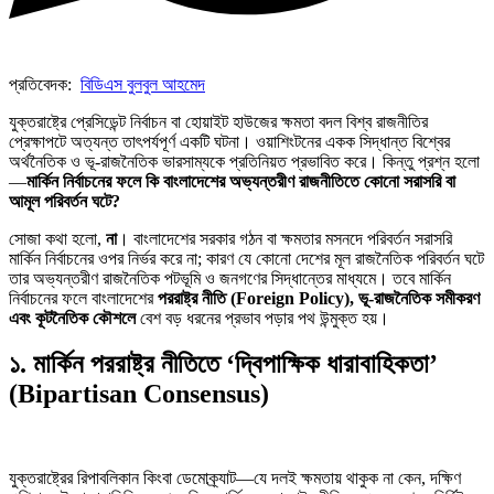
প্রতিবেদক:
বিডিএস বুলবুল আহমেদ
যুক্তরাষ্ট্রে প্রেসিডেন্ট নির্বাচন বা হোয়াইট হাউজের ক্ষমতা বদল বিশ্ব রাজনীতির
প্রেক্ষাপটে অত্যন্ত তাৎপর্যপূর্ণ একটি ঘটনা। ওয়াশিংটনের একক সিদ্ধান্ত বিশ্বের
অর্থনৈতিক ও ভূ-রাজনৈতিক ভারসাম্যকে প্রতিনিয়ত প্রভাবিত করে। কিন্তু প্রশ্ন হলো
—
মার্কিন নির্বাচনের ফলে কি বাংলাদেশের অভ্যন্তরীণ রাজনীতিতে কোনো সরাসরি বা
আমূল পরিবর্তন ঘটে?
সোজা কথা হলো,
না
। বাংলাদেশের সরকার গঠন বা ক্ষমতার মসনদে পরিবর্তন সরাসরি
মার্কিন নির্বাচনের ওপর নির্ভর করে না; কারণ যে কোনো দেশের মূল রাজনৈতিক পরিবর্তন ঘটে
তার অভ্যন্তরীণ রাজনৈতিক পটভূমি ও জনগণের সিদ্ধান্তের মাধ্যমে। তবে মার্কিন
নির্বাচনের ফলে বাংলাদেশের
পররাষ্ট্র নীতি (Foreign Policy), ভূ-রাজনৈতিক সমীকরণ
এবং কূটনৈতিক কৌশলে
বেশ বড় ধরনের প্রভাব পড়ার পথ উন্মুক্ত হয়।
১. মার্কিন পররাষ্ট্র নীতিতে ‘দ্বিপাক্ষিক ধারাবাহিকতা’
(Bipartisan Consensus)
যুক্তরাষ্ট্রের রিপাবলিকান কিংবা ডেমোক্র্যাট—যে দলই ক্ষমতায় থাকুক না কেন, দক্ষিণ