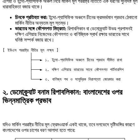
এশিয়া ও ইন্দো-প্যাসিফিক অঞ্চল নিয়ে মার্কিন মূল পররাষ্ট্র নীতিতে এক ধরণের সুনির্দিষ্ট মূল
ধারাবাহিকতা বজায় থাকে।
চিনকে প্রতিহত করা:
ইন্দো-প্যাসিফিক অঞ্চলে চীনের ক্রমবর্ধমান প্রভাব ঠেকানো
মার্কিন নীতির অন্যতম মূল স্তম্ভ।
ভারতের সঙ্গে কৌশলগত মিত্রতা:
রিপাবলিকান বা ডেমোক্র্যাট উভয় প্রশাসনই
দক্ষিণ এশিয়ায় নিজেদের কৌশলগত ও বাণিজ্যিক স্বার্থ রক্ষায় ভারতের সাথে
ঘনিষ্ঠ সম্পর্ক বজায় রাখে।
[ ইউএস পররাষ্ট্র নীতির মূল লক্ষ্য ]

           │

           ├───► ১. ইন্দো-প্যাসিফিক অঞ্চলে চীনের প্রভাব সীমিত রাখা

           │

           ├───► ২. দক্ষিণ এশিয়ায় ভারতের সাথে কৌশলগত পার্টনারশিপ

           │

২. ডেমোক্র্যাট বনাম রিপাবলিকান: বাংলাদেশের ওপর
ভিন্নমাত্রিক প্রভাব
যদিও মার্কিন পররাষ্ট্র নীতির মূল ফ্রেমওয়ার্ক একই থাকে, তবে দলভেদে দৃষ্টিভঙ্গির কারণে
বাংলাদেশের ওপর চাপের ধরণ আলাদা হতে পারে: