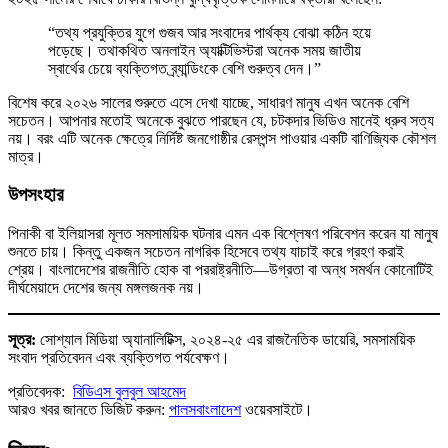
“তথ্য প্রযুক্তির যুগে গুজব আর সংবাদের পার্থক্য বোঝা কঠিন হয়ে
পড়েছে। তথাকথিত অনলাইন অ্যাক্টিভিস্টরা অনেক সময় জাতীয়
স্বার্থের চেয়ে ব্যক্তিগত ব্র্যান্ডিংকে বেশি গুরুত্ব দেন।”
বিশেষ করে ২০২৬ সালের শুরুতে এসে দেখা যাচ্ছে, সাধারণ মানুষ এখন অনেক বেশি
সচেতন। আপনার মতোই অনেকে বুঝতে পারছেন যে, চটকদার ভিডিও মানেই ধ্রুব সত্য
নয়। বরং এটি অনেক ক্ষেত্রে নির্দিষ্ট জনগোষ্ঠীর রেসপন্স পাওয়ার একটি বাণিজ্যিক কৌশল
মাত্র।
উপসংহার
পিনাকী বা ইলিয়াসরা মূলত সমসাময়িক ঘটনার এমন এক বিশ্লেষণ পরিবেশন করেন যা মানুষ
শুনতে চায়। কিন্তু একজন সচেতন নাগরিক হিসেবে তথ্য যাচাই করে গ্রহণ করাই
শ্রেয়। বাংলাদেশের রাজনীতি হোক বা পররাষ্ট্রনীতি—উগ্রতা বা অন্ধ সমর্থন কোনোটিই
দীর্ঘমেয়াদে দেশের জন্য মঙ্গলজনক নয়।
সূত্র:
সোশ্যাল মিডিয়া অ্যানালিটিক্স, ২০২৪-২৫ এর রাজনৈতিক ডায়েরি, সমসাময়িক
সংবাদ প্রতিবেদন এবং ব্যক্তিগত পর্যবেক্ষণ।
প্রতিবেদক:
বিডিএস বুলবুল আহমেদ
আরও খবর জানতে ভিজিট করুন:
পালসবাংলাদেশ
ওয়েবসাইটে।