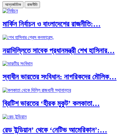
আন্তর্জাতিক
রাজনীতি
মার্কিন নির্বাচন ও বাংলাদেশের রাজনীতি:…
নয়াদিল্লিতে সাবেক প্রধানমন্ত্রী শেখ হাসিনার…
স্বাধীন ভারতের সংবিধান: নাগরিকদের মৌলিক…
ব্রিটিশ ভারতের ‘হীরক মুকুট’ কলকাতা…
রেড ইন্ডিয়ান’ থেকে ‘নেটিভ আমেরিকান’:…