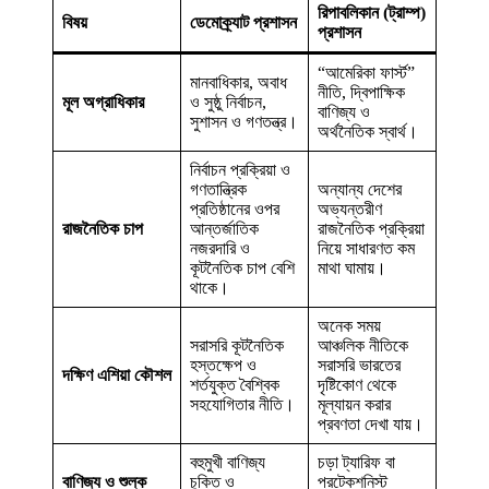
রিপাবলিকান (ট্রাম্প)
বিষয়
ডেমোক্র্যাট প্রশাসন
প্রশাসন
“আমেরিকা ফার্স্ট”
মানবাধিকার, অবাধ
নীতি, দ্বিপাক্ষিক
মূল অগ্রাধিকার
ও সুষ্ঠু নির্বাচন,
বাণিজ্য ও
সুশাসন ও গণতন্ত্র।
অর্থনৈতিক স্বার্থ।
নির্বাচন প্রক্রিয়া ও
গণতান্ত্রিক
অন্যান্য দেশের
প্রতিষ্ঠানের ওপর
অভ্যন্তরীণ
রাজনৈতিক চাপ
আন্তর্জাতিক
রাজনৈতিক প্রক্রিয়া
নজরদারি ও
নিয়ে সাধারণত কম
কূটনৈতিক চাপ বেশি
মাথা ঘামায়।
থাকে।
অনেক সময়
সরাসরি কূটনৈতিক
আঞ্চলিক নীতিকে
হস্তক্ষেপ ও
সরাসরি ভারতের
দক্ষিণ এশিয়া কৌশল
শর্তযুক্ত বৈশ্বিক
দৃষ্টিকোণ থেকে
সহযোগিতার নীতি।
মূল্যায়ন করার
প্রবণতা দেখা যায়।
বহুমুখী বাণিজ্য
চড়া ট্যারিফ বা
বাণিজ্য ও শুল্ক
চুক্তি ও
প্রটেকশনিস্ট