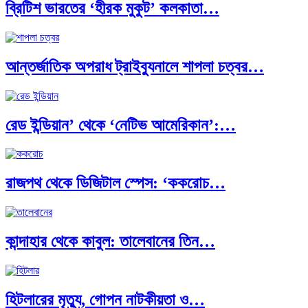
ব্রিটিশ ভারতের ‘হীরক মুকুট’ কলকাতা…
ক্রূরতা ও ধ্বংসের মহাকাব্য: পৃথিবীর…
আন্তর্জাতিক অপরাধ ট্রাইব্যুনালে শাপলা চত্বর…
ব্রাজিল ও আর্জেন্টিনার কালো অধ্যায়:…
রেড ইন্ডিয়ান’ থেকে ‘নেটিভ আমেরিকান’:…
পূর্ব ইউরোপ বনাম তুরস্ক: শত…
রাজপথ থেকে ডিজিটাল স্পেস: ‘ককরোচ…
পৃথিবীতে বর্তমানে মোট দেশের সংখ্যা…
কান্দাহার থেকে কাবুল: তালেবানের তিন…
এশিয়ান সেঞ্চুরির দ্বৈরথ: চীন-ভারতের বৈশ্বিক…
হিটলারের মৃত্যু, গোপন নাটকীয়তা ও…