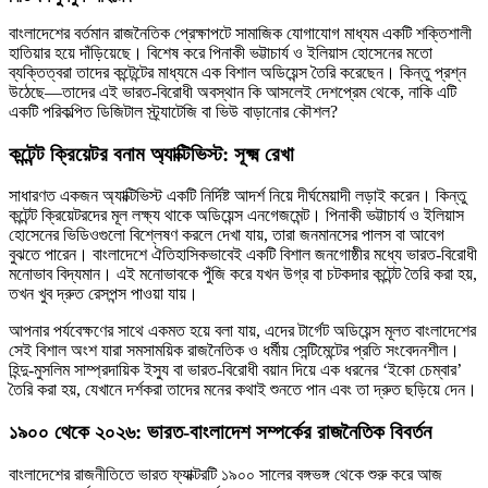
বাংলাদেশের বর্তমান রাজনৈতিক প্রেক্ষাপটে সামাজিক যোগাযোগ মাধ্যম একটি শক্তিশালী
হাতিয়ার হয়ে দাঁড়িয়েছে। বিশেষ করে পিনাকী ভট্টাচার্য ও ইলিয়াস হোসেনের মতো
ব্যক্তিত্বরা তাদের কন্টেন্টের মাধ্যমে এক বিশাল অডিয়েন্স তৈরি করেছেন। কিন্তু প্রশ্ন
উঠেছে—তাদের এই ভারত-বিরোধী অবস্থান কি আসলেই দেশপ্রেম থেকে, নাকি এটি
একটি পরিকল্পিত ডিজিটাল স্ট্র্যাটেজি বা ভিউ বাড়ানোর কৌশল?
কন্টেন্ট ক্রিয়েটর বনাম অ্যাক্টিভিস্ট: সূক্ষ্ম রেখা
সাধারণত একজন অ্যাক্টিভিস্ট একটি নির্দিষ্ট আদর্শ নিয়ে দীর্ঘমেয়াদী লড়াই করেন। কিন্তু
কন্টেন্ট ক্রিয়েটরদের মূল লক্ষ্য থাকে অডিয়েন্স এনগেজমেন্ট। পিনাকী ভট্টাচার্য ও ইলিয়াস
হোসেনের ভিডিওগুলো বিশ্লেষণ করলে দেখা যায়, তারা জনমানসের পালস বা আবেগ
বুঝতে পারেন। বাংলাদেশে ঐতিহাসিকভাবেই একটি বিশাল জনগোষ্ঠীর মধ্যে ভারত-বিরোধী
মনোভাব বিদ্যমান। এই মনোভাবকে পুঁজি করে যখন উগ্র বা চটকদার কন্টেন্ট তৈরি করা হয়,
তখন খুব দ্রুত রেসপন্স পাওয়া যায়।
আপনার পর্যবেক্ষণের সাথে একমত হয়ে বলা যায়, এদের টার্গেট অডিয়েন্স মূলত বাংলাদেশের
সেই বিশাল অংশ যারা সমসাময়িক রাজনৈতিক ও ধর্মীয় সেন্টিমেন্টের প্রতি সংবেদনশীল।
হিন্দু-মুসলিম সাম্প্রদায়িক ইস্যু বা ভারত-বিরোধী বয়ান দিয়ে এক ধরনের ‘ইকো চেম্বার’
তৈরি করা হয়, যেখানে দর্শকরা তাদের মনের কথাই শুনতে পান এবং তা দ্রুত ছড়িয়ে দেন।
১৯০০ থেকে ২০২৬: ভারত-বাংলাদেশ সম্পর্কের রাজনৈতিক বিবর্তন
বাংলাদেশের রাজনীতিতে ভারত ফ্যাক্টরটি ১৯০০ সালের বঙ্গভঙ্গ থেকে শুরু করে আজ