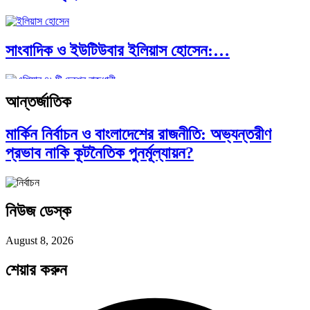
সাংবাদিক ও ইউটিউবার ইলিয়াস হোসেন:…
আন্তর্জাতিক
আন্তর্জাতিক প্রতিবেদন: এশিয়া মহাদেশের ৪৯টি…
মার্কিন নির্বাচন ও বাংলাদেশের রাজনীতি: অভ্যন্তরীণ
প্রভাব নাকি কূটনৈতিক পুনর্মূল্যায়ন?
সব সভ্যতারই তো পতন হয়:…
নিউজ ডেস্ক
পরবর্তী রাষ্ট্রপতি নির্বাচন ২০২৬: আলোচনায়…
August 8, 2026
শেয়ার করুন
প্রথাগত মেধা, স্ট্র্যাটেজিক গভর্নেন্স ও…