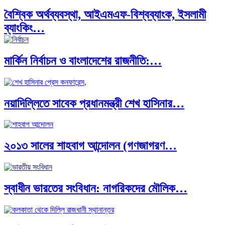
বৈশ্বিক অর্থব্যবস্থা, আইএমএফ-বিশ্বব্যাংক, ইসলামী
ব্যাংকিং…
মার্কিন নির্বাচন ও বাংলাদেশের রাজনীতি:…
অর্থ পাচারের মহাকাব্য: ১০০ ডলারের…
নয়াদিল্লিতে সাবেক প্রধানমন্ত্রী শেখ হাসিনার…
দক্ষিণ এশিয়ায় ‘জেন-জি’ বিপ্লব: বাংলাদেশ,…
২০১৩ সালের শাহবাগ আন্দোলন (গণজাগরণ…
বিশেষ ইন-ডেপ্থ রিপোর্ট: ক্রীড়া উৎসবে…
স্বাধীন ভারতের সংবিধান: নাগরিকদের মৌলিক…
ভারত মহাসাগরের অশ্রু: শ্রীলঙ্কার ২৬…