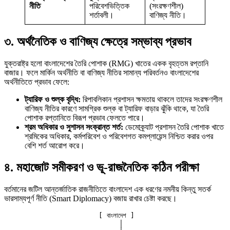
নীতি
পরিবেশভিত্তিক
(সংরক্ষণশীল)
শর্তাবলী।
বাণিজ্য নীতি।
৩. অর্থনৈতিক ও বাণিজ্য ক্ষেত্রে সম্ভাব্য প্রভাব
যুক্তরাষ্ট্র হলো বাংলাদেশের তৈরি পোশাক (RMG) খাতের একক বৃহত্তম রপ্তানি
বাজার। ফলে মার্কিন অর্থনীতি বা বাণিজ্য নীতির সামান্য পরিবর্তনও বাংলাদেশের
অর্থনীতিতে প্রভাব ফেলে:
ট্যারিফ ও শুল্ক বৃদ্ধি:
রিপাবলিকান প্রশাসন ক্ষমতায় থাকলে তাদের সংরক্ষণশীল
বাণিজ্য নীতির কারণে সামগ্রিক শুল্ক বা ট্যারিফ বাড়ার ঝুঁকি থাকে, যা তৈরি
পোশাক রপ্তানিতে বিরূপ প্রভাব ফেলতে পারে।
শ্রম অধিকার ও সুশাসন সংক্রান্ত শর্ত:
ডেমোক্র্যাট প্রশাসন তৈরি পোশাক খাতে
শ্রমিকের অধিকার, কর্মপরিবেশ ও পরিবেশগত কমপ্লায়েন্স নিশ্চিত করার ওপর
বেশি শর্ত আরোপ করে।
৪. মহাজোট সমীকরণ ও ভূ-রাজনৈতিক কঠিন পরীক্ষা
বর্তমানের জটিল আন্তর্জাতিক রাজনীতিতে বাংলাদেশ এক ধরণের নমনীয় কিন্তু সতর্ক
ভারসাম্যপূর্ণ নীতি (Smart Diplomacy) বজায় রাখার চেষ্টা করছে।
                       [ বাংলাদেশ ]

                            │
