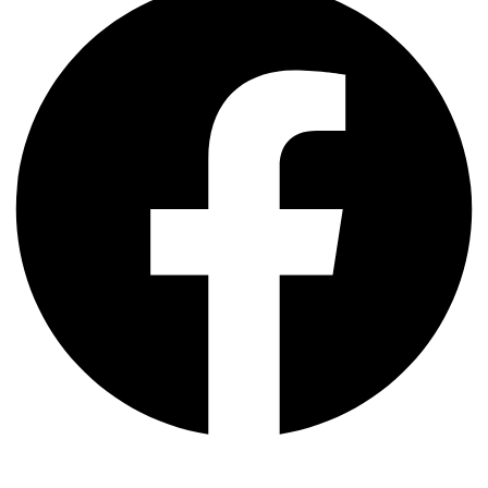
পদ্মা সেতু ও রেল সংযোগ…
বৈশ্বিক অর্থব্যবস্থা, আইএমএফ-বিশ্বব্যাংক, ইসলামী
ব্যাংকিং…
অর্থ পাচারের মহাকাব্য: ১০০ ডলারের…
দক্ষিণ এশিয়ায় ‘জেন-জি’ বিপ্লব: বাংলাদেশ,…
বিশেষ ইন-ডেপ্থ রিপোর্ট: ক্রীড়া উৎসবে…