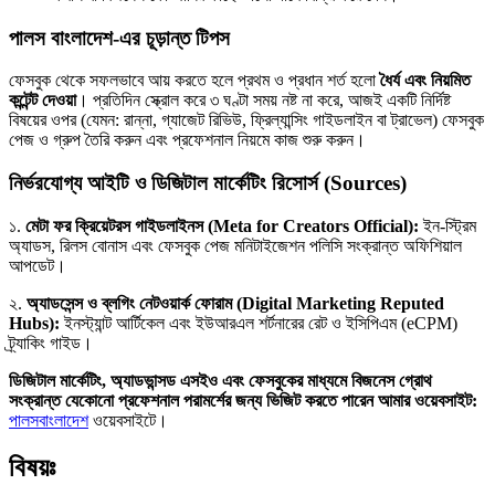
পালস বাংলাদেশ-এর চূড়ান্ত টিপস
ফেসবুক থেকে সফলভাবে আয় করতে হলে প্রথম ও প্রধান শর্ত হলো
ধৈর্য এবং নিয়মিত
কন্টেন্ট দেওয়া
। প্রতিদিন স্ক্রোল করে ৩ ঘণ্টা সময় নষ্ট না করে, আজই একটি নির্দিষ্ট
বিষয়ের ওপর (যেমন: রান্না, গ্যাজেট রিভিউ, ফ্রিল্যান্সিং গাইডলাইন বা ট্রাভেল) ফেসবুক
পেজ ও গ্রুপ তৈরি করুন এবং প্রফেশনাল নিয়মে কাজ শুরু করুন।
নির্ভরযোগ্য আইটি ও ডিজিটাল মার্কেটিং রিসোর্স (Sources)
১.
মেটা ফর ক্রিয়েটরস গাইডলাইনস (Meta for Creators Official):
ইন-স্ট্রিম
অ্যাডস, রিলস বোনাস এবং ফেসবুক পেজ মনিটাইজেশন পলিসি সংক্রান্ত অফিশিয়াল
আপডেট।
২.
অ্যাডসেন্স ও ব্লগিং নেটওয়ার্ক ফোরাম (Digital Marketing Reputed
Hubs):
ইনস্ট্যান্ট আর্টিকেল এবং ইউআরএল শর্টনারের রেট ও ইসিপিএম (eCPM)
ট্র্যাকিং গাইড।
ডিজিটাল মার্কেটিং, অ্যাডভান্সড এসইও এবং ফেসবুকের মাধ্যমে বিজনেস গ্রোথ
সংক্রান্ত যেকোনো প্রফেশনাল পরামর্শের জন্য ভিজিট করতে পারেন আমার ওয়েবসাইট:
পালসবাংলাদেশ
ওয়েবসাইটে।
বিষয়ঃ