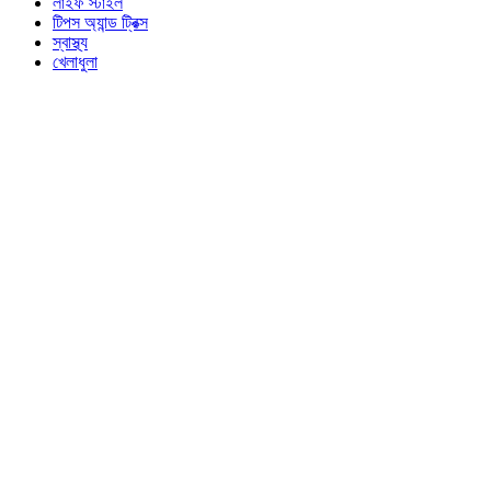
লাইফ স্টাইল
টিপস অ্যান্ড ট্রিক্স
স্বাস্থ্য
খেলাধুলা