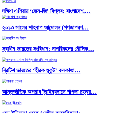
দক্ষিণ এশিয়ায় ‘জেন-জি’ বিপ্লব: বাংলাদেশ,…
২০১৩ সালের শাহবাগ আন্দোলন (গণজাগরণ…
বিশেষ ইন-ডেপ্থ রিপোর্ট: ক্রীড়া উৎসবে…
স্বাধীন ভারতের সংবিধান: নাগরিকদের মৌলিক…
ভারত মহাসাগরের অশ্রু: শ্রীলঙ্কার ২৬…
ব্রিটিশ ভারতের ‘হীরক মুকুট’ কলকাতা…
ক্রূরতা ও ধ্বংসের মহাকাব্য: পৃথিবীর…
আন্তর্জাতিক অপরাধ ট্রাইব্যুনালে শাপলা চত্বর…
ব্রাজিল ও আর্জেন্টিনার কালো অধ্যায়:…