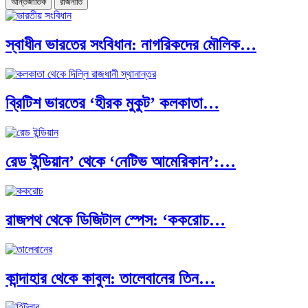
আন্তর্জাতিক
রাজনীতি
স্বাধীন ভারতের সংবিধান: নাগরিকদের মৌলিক…
ব্রিটিশ ভারতের ‘হীরক মুকুট’ কলকাতা…
রেড ইন্ডিয়ান’ থেকে ‘নেটিভ আমেরিকান’:…
রাজপথ থেকে ডিজিটাল স্পেস: ‘ককরোচ…
কান্দাহার থেকে কাবুল: তালেবানের তিন…