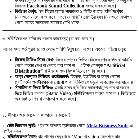
কপিরাইটযুক্ত গান ব্যবহার করা যাবে না। মিউজিক ব্যবহারের জন্য ফেসবুকের
নিজস্ব
Facebook Sound Collection
ব্যবহার করতে হবে।
ভিডিওর দৈর্ঘ্য:
ইন-স্ট্রিম অ্যাড সাধারণত ১ মিনিট বা তার বেশি দৈর্ঘ্যের
ভিডিওতে ভালো কাজ করে। তবে ৩ মিনিটের বেশি দৈর্ঘ্যের ভিডিওতে বিজ্ঞাপন
থেকে আয়ের সম্ভাবনা সবচেয়ে বেশি থাকে।
৩. মনিটাইজেশন বাতিলের প্রধান কারণসমূহ (যা করা যাবে না)
অনেক সময় শর্ত পূরণ হলেও পেজে পলিসি ইস্যু চলে আসে। এগুলো এড়িয়ে চলুন:
নিজের ভিডিও নিজে দেখা:
নিজের পেজের ভিডিও নিজের প্রোফাইল বা আইডি
থেকে বারবার দেখা বা শেয়ার করা যাবে না। এটিকে ফেসবুক
“Artificial
Distribution”
বা ইনভ্যালিড ক্লিক হিসেবে গণ্য করে।
অন্য সোশ্যাল মিডিয়ার ওয়াটারমার্ক:
টিকটক, ইউটিউব বা অন্য কোনো
প্ল্যাটফর্মের ওয়াটারমার্ক বা লোগো থাকা ভিডিও ফেসবুকে আপলোড করা যাবে না।
স্ট্যাটিক বা স্থির ভিডিও:
একটি মাত্র ছবি দিয়ে ব্যাকগ্রাউন্ডে গান বা ভয়েস
দিয়ে ভিডিও বানালে (Static Video) মনিটাইজেশন পাওয়া যাবে না। ভিডিওতে
অবশ্যই মোশন বা নড়াচড়া থাকতে হবে।
৪. কীভাবে শুরু করবেন এবং আবেদন করবেন?
১.
মেটা বিজনেস সুইট:
প্রথমে আপনার ব্রাউজার থেকে
Meta Business Suite
-এ
লগইন করুন।
২.
মনিটাইজেশন ট্যাব:
বাম পাশের মেনু থেকে ‘Monetization’ অপশনে যান।