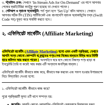
৩.
স্ট্যাটাস চেক:
সেখানে ‘In-Stream Ads for On-Demand’ এর পাশে আপনার
পেজের ক্রাইটেরিয়া কতটুকু পূরণ হয়েছে তা দেখতে পাবেন।
৪.
সেটআপ ও ব্যাংক অ্যাকাউন্ট:
শর্ত পূরণ হলে ‘Set Up’ বাটন আসবে। সেখানে
আপনার সঠিক টিন (TIN) সার্টিফিকেট এবং বাংলাদেশি ব্যাংক অ্যাকাউন্টের তথ্য (Swift
Code সহ) যুক্ত করে সাবমিট করতে হবে।
২. এফিলিয়েট মার্কেটিং (Affiliate Marketing)
এফিলিয়েট মার্কেটিং (
Affiliate Marketing
) হলো এমন একটি প্রক্রিয়া, যেখানে
আপনি অন্য কোনো কোম্পানি বা ব্র্যান্ডের পণ্য/সেবা নিজের মাধ্যমে বিক্রি করে নির্দিষ্ট
হারে কমিশন আয় করতে পারেন।
অনলাইনে ঘরে বসে কোনো নিজস্ব পণ্য ছাড়া বা
ইনভেন্টরি তৈরি না করেই আয় করার এটি অন্যতম জনপ্রিয় মাধ্যম।
এফিলিয়েট মার্কেটিং কীভাবে কাজ করে, কীভাবে শুরু করবেন এবং সফল হওয়ার উপায়গুলো
নিচে বিস্তারিত দেওয়া হলো:
১. এফিলিয়েট মার্কেটিং কীভাবে কাজ করে?
পুরো প্রক্রিয়াটি মূলত ৪টি ধাপে সম্পন্ন হয়:
জয়েনিং:
আপনি কোনো কোম্পানির এফিলিয়েট প্রোগ্রামে বিনামূল্যে যুক্ত