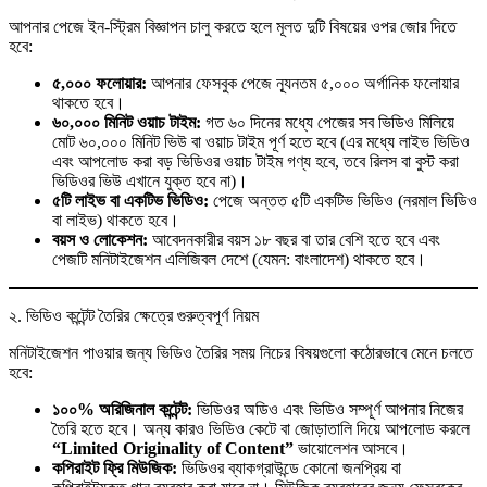
আপনার পেজে ইন-স্ট্রিম বিজ্ঞাপন চালু করতে হলে মূলত দুটি বিষয়ের ওপর জোর দিতে
হবে:
৫,০০০ ফলোয়ার:
আপনার ফেসবুক পেজে ন্যূনতম ৫,০০০ অর্গানিক ফলোয়ার
থাকতে হবে।
৬০,০০০ মিনিট ওয়াচ টাইম:
গত ৬০ দিনের মধ্যে পেজের সব ভিডিও মিলিয়ে
মোট ৬০,০০০ মিনিট ভিউ বা ওয়াচ টাইম পূর্ণ হতে হবে (এর মধ্যে লাইভ ভিডিও
এবং আপলোড করা বড় ভিডিওর ওয়াচ টাইম গণ্য হবে, তবে রিলস বা বুস্ট করা
ভিডিওর ভিউ এখানে যুক্ত হবে না)।
৫টি লাইভ বা একটিভ ভিডিও:
পেজে অন্তত ৫টি একটিভ ভিডিও (নরমাল ভিডিও
বা লাইভ) থাকতে হবে।
বয়স ও লোকেশন:
আবেদনকারীর বয়স ১৮ বছর বা তার বেশি হতে হবে এবং
পেজটি মনিটাইজেশন এলিজিবল দেশে (যেমন: বাংলাদেশ) থাকতে হবে।
২. ভিডিও কন্টেন্ট তৈরির ক্ষেত্রে গুরুত্বপূর্ণ নিয়ম
মনিটাইজেশন পাওয়ার জন্য ভিডিও তৈরির সময় নিচের বিষয়গুলো কঠোরভাবে মেনে চলতে
হবে:
১০০% অরিজিনাল কন্টেন্ট:
ভিডিওর অডিও এবং ভিডিও সম্পূর্ণ আপনার নিজের
তৈরি হতে হবে। অন্য কারও ভিডিও কেটে বা জোড়াতালি দিয়ে আপলোড করলে
“Limited Originality of Content”
ভায়োলেশন আসবে।
কপিরাইট ফ্রি মিউজিক:
ভিডিওর ব্যাকগ্রাউন্ডে কোনো জনপ্রিয় বা