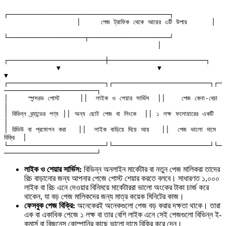
┌────────────────────────────────────────┐

                  │     পেজ ট্রাফিক থেকে আয়ের ৩টি উপায়      │

└───────────────────┬────────────────────┘

                                      │

┌────────────────────────┼────────────────────────┐

             ▼                        ▼                        
▼

┌────────────────────────┐┌────────────────────────┐┌─
───────────────────────┐

│     স্পন্সরড পোস্ট     ││  লাইক ও শেয়ার সার্ভিস  ││    পেজ কেনা-বেচা       
│

│ বিভিন্ন ব্র্যান্ডের পণ্য ││ অন্য ছোট পেজ বা লিংকে  ││ ১ লক্ষ ফলোয়ারের একটি   
│

│ রিভিউ বা প্রমোশন করা   ││  লাইক বাড়িয়ে দিয়ে আয়   ││  পেজ ভালো দামে 
বিক্রি  │

└────────────────────────┘└────────────────────────┘└─
লাইক ও শেয়ার সার্ভিস:
বিভিন্ন অনলাইন মার্কেটার বা নতুন পেজ মালিকরা তাদের
রিচ বাড়ানোর জন্য আপনার পেজে পোস্ট শেয়ার করতে বলবে। সাধারণত ১,০০০
লাইক বা রিচ এনে দেওয়ার বিনিময়ে মার্কেটাররা ভালো অংকের টাকা চার্জ করে
থাকেন, যা বড় পেজ মালিকদের জন্য মাত্র কয়েক মিনিটের কাজ।
ফেসবুক পেজ বিক্রি:
অনেকেরই অনেকগুলো পেজ বড় করার দক্ষতা থাকে। তারা
এক বা একাধিক পেজে ১ লক্ষ বা তার বেশি লাইক এনে সেই পেজগুলো বিভিন্ন ই-
কমার্স বা বিজনেস কোম্পানির কাছে ভালো দামে বিক্রি করে দেন।