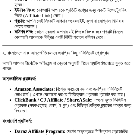
হবেন।
ইউনিক লিংক:
কোম্পানি আপনাকে প্রতিটি পণ্যের জন্য একটি বিশেষ ট্র্যাকিং
লিংক (Affiliate Link) দেবে।
প্রচার:
আপনি সেই লিংকটি আপনার ওয়েবসাইট, ব্লগ বা সোশ্যাল মিডিয়ায়
শেয়ার করবেন।
কমিশন লাভ:
কোনো ক্রেতা আপনার ওই লিংকে ক্লিক করে পণ্যটি কিনলে
কোম্পানি আপনাকে বিক্রির একটি নির্দিষ্ট শতাংশ কমিশন দেবে।
২. বাংলাদেশে এবং আন্তর্জাতিকভাবে জনপ্রিয় কিছু এফিলিয়েট প্রোগ্রাম
আপনি আপনার টার্গেটেড অডিয়েন্স বা ক্রেতা অনুযায়ী নিচের প্ল্যাটফর্মগুলোতে যুক্ত হতে
পারেন:
আন্তর্জাতিক প্ল্যাটফর্ম:
Amazon Associates:
বিশ্বের সবচেয়ে বড় এবং জনপ্রিয় এফিলিয়েট
নেটওয়ার্ক। এখানে যেকোনো ধরণের ফিজিক্যাল প্রোডাক্ট প্রমোট করা যায়।
ClickBank / CJ Affiliate / ShareASale:
এগুলো মূলত ডিজিটাল
প্রোডাক্ট (সফটওয়্যার, কোর্স, ই-বুক) এবং বিভিন্ন বৈশ্বিক ব্র্যান্ডের পণ্যের জন্য
বিখ্যাত।
বাংলাদেশি প্ল্যাটফর্ম:
Daraz Affiliate Program:
দেশের অভ্যন্তরে ফিজিক্যাল প্রোডাক্টের