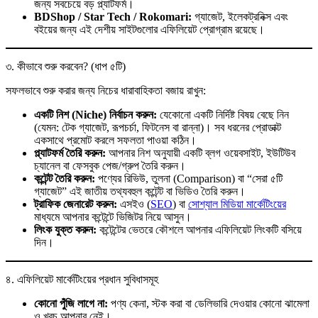
জন্য সবচেয়ে বড় প্ল্যাটফর্ম।
BDShop / Star Tech / Rokomari:
গ্যাজেট, ইলেকট্রনিক্স এবং
বইয়ের জন্য এই দেশীয় সাইটগুলোর এফিলিয়েট প্রোগ্রাম রয়েছে।
৩. কীভাবে শুরু করবেন? (ধাপ ৫টি)
সফলভাবে শুরু করার জন্য নিচের ধারাবাহিকতা বজায় রাখুন:
একটি নিশ (Niche) নির্বাচন করুন:
যেকোনো একটি নির্দিষ্ট বিষয় বেছে নিন
(যেমন: টেক গ্যাজেট, রূপচর্চা, ফিটনেস বা রান্না)। সব ধরনের প্রোডাক্ট
একসাথে প্রমোট করলে সফলতা পাওয়া কঠিন।
প্ল্যাটফর্ম তৈরি করুন:
আপনার নিশ অনুযায়ী একটি ব্লগ ওয়েবসাইট, ইউটিউব
চ্যানেল বা ফেসবুক পেজ/গ্রুপ তৈরি করুন।
কন্টেন্ট তৈরি করুন:
পণ্যের রিভিউ, তুলনা (Comparison) বা “সেরা ৫টি
গ্যাজেট” এই জাতীয় তথ্যবহুল কন্টেন্ট বা ভিডিও তৈরি করুন।
ট্রাফিক জেনারেট করুন:
এসইও (
SEO
) বা
সোশ্যাল মিডিয়া মার্কেটিংয়ের
মাধ্যমে আপনার কন্টেন্টে ভিজিটর নিয়ে আসুন।
লিংক যুক্ত করুন:
কন্টেন্টের ভেতরে কৌশলে আপনার এফিলিয়েট লিংকটি বসিয়ে
দিন।
৪. এফিলিয়েট মার্কেটিংয়ের প্রধান সুবিধাসমূহ
কোনো পুঁজি লাগে না:
পণ্য কেনা, স্টক করা বা ডেলিভারি দেওয়ার কোনো ঝামেলা
ও খরচ আপনার নেই।