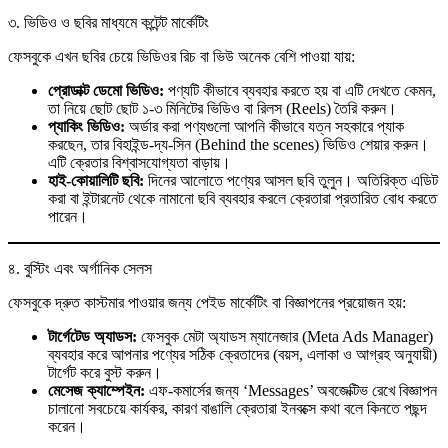
৩. ভিডিও ও ছবির মাধ্যমে কন্টেন্ট মার্কেটিং
ফেসবুকে এখন ছবির চেয়ে ভিডিওর রিচ বা ভিউ অনেক বেশি পাওয়া যায়:
প্রোডাক্ট ডেমো ভিডিও:
পণ্যটি কীভাবে ব্যবহার করতে হয় বা এটি দেখতে কেমন,
তা নিয়ে ছোট ছোট ১-৩ মিনিটের ভিডিও বা রিলস (Reels) তৈরি করুন।
প্যাকিং ভিডিও:
অর্ডার করা পণ্যগুলো আপনি কীভাবে যত্ন সহকারে প্যাক
করছেন, তার বিহাইন্ড-দ্য-সিন (Behind the scenes) ভিডিও শেয়ার করুন।
এটি ক্রেতার বিশ্বাসযোগ্যতা বাড়ায়।
হাই-কোয়ালিটি ছবি:
দিনের আলোতে পণ্যের আসল ছবি তুলুন। অতিরিক্ত এডিট
করা বা ইন্টারনেট থেকে নামানো ছবি ব্যবহার করলে ক্রেতারা প্রতারিত বোধ করতে
পারেন।
৪. বুস্টিং এবং অর্গানিক সেলস
ফেসবুকে দ্রুত কাস্টমার পাওয়ার জন্য পেইড মার্কেটিং বা বিজ্ঞাপনের প্রয়োজন হয়:
টার্গেটেড অ্যাডস:
ফেসবুক মেটা অ্যাডস ম্যানেজার (Meta Ads Manager)
ব্যবহার করে আপনার পণ্যের সঠিক ক্রেতাদের (বয়স, এলাকা ও আগ্রহ অনুযায়ী)
টার্গেট করে বুস্ট করুন।
মেসেজ ক্যাম্পেইন:
এফ-কমার্সের জন্য ‘Messages’ অবজেক্টিভ রেখে বিজ্ঞাপন
চালানো সবচেয়ে কার্যকর, কারণ বাঙালি ক্রেতারা ইনবক্সে কথা বলে কিনতে পছন্দ
করেন।