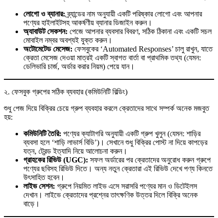
লোগো ও ব্যানার:
ব্র্যান্ডের নাম অনুযায়ী একটি পরিষ্কার লোগো এবং আপনার
পণ্যের হাইলাইটসহ আকর্ষণীয় ব্যানার ডিজাইন করুন।
অ্যাবাউট সেকশন:
পেজে আপনার ব্যবসার বিবরণ, সঠিক ঠিকানা এবং একটি সচল
মোবাইল নম্বর অবশ্যই যুক্ত করুন।
অটোমেটেড মেসেজ:
ফেসবুকের ‘Automated Responses’ চালু রাখুন, যাতে
ক্রেতা মেসেজ দেওয়া মাত্রই একটি স্বাগত বার্তা বা প্রাথমিক তথ্য (যেমন:
ডেলিভারি চার্জ, অর্ডার করার নিয়ম) পেয়ে যান।
২. ফেসবুক গ্রুপের সঠিক ব্যবহার (কমিউনিটি বিল্ডিং)
শুধু পেজ দিয়ে বিক্রির চেয়ে গ্রুপ ব্যবহার করলে ক্রেতাদের সাথে সম্পর্ক অনেক মজবুত
হয়:
কমিউনিটি তৈরি:
পণ্যের ক্যাটাগরি অনুযায়ী একটি গ্রুপ খুলুন (যেমন: শাড়ির
ব্যবসা হলে ‘শাড়ি লাভার্স বিডি’)। সেখানে শুধু বিক্রির পোস্ট না দিয়ে কাপড়ের
যত্ন, ট্রেন্ড ইত্যাদি নিয়ে আলোচনা করুন।
গ্রাহকের রিভিউ (UGC):
সফল অর্ডারের পর ক্রেতাদের অনুরোধ করুন গ্রুপে
পণ্যের ছবিসহ রিভিউ দিতে। অন্য নতুন ক্রেতারা এই রিভিউ দেখে পণ্য কিনতে
উৎসাহিত হবেন।
লাইভ সেশন:
গ্রুপে নিয়মিত লাইভ এসে সরাসরি পণ্যের মান ও ডিটেইলস
দেখান। লাইভে ক্রেতাদের প্রশ্নের তাৎক্ষণিক উত্তর দিলে বিক্রি অনেক
বাড়ে।