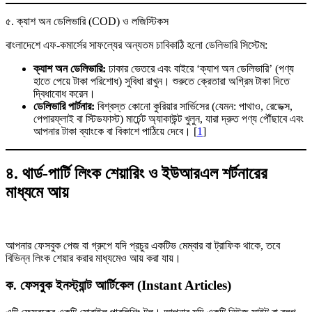
৫. ক্যাশ অন ডেলিভারি (COD) ও লজিস্টিকস
বাংলাদেশে এফ-কমার্সের সাফল্যের অন্যতম চাবিকাঠি হলো ডেলিভারি সিস্টেম:
ক্যাশ অন ডেলিভারি:
ঢাকার ভেতরে এবং বাইরে ‘ক্যাশ অন ডেলিভারি’ (পণ্য
হাতে পেয়ে টাকা পরিশোধ) সুবিধা রাখুন। শুরুতে ক্রেতারা অগ্রিম টাকা দিতে
দ্বিধাবোধ করেন।
ডেলিভারি পার্টনার:
বিশ্বস্ত কোনো কুরিয়ার সার্ভিসের (যেমন: পাথাও, রেডেক্স,
পেপারফ্লাই বা স্টিডফাস্ট) মার্চেন্ট অ্যাকাউন্ট খুলুন, যারা দ্রুত পণ্য পৌঁছাবে এবং
আপনার টাকা ব্যাংকে বা বিকাশে পাঠিয়ে দেবে। [
1
]
৪. থার্ড-পার্টি লিংক শেয়ারিং ও ইউআরএল শর্টনারের
মাধ্যমে আয়
আপনার ফেসবুক পেজ বা গ্রুপে যদি প্রচুর একটিভ মেম্বার বা ট্রাফিক থাকে, তবে
বিভিন্ন লিংক শেয়ার করার মাধ্যমেও আয় করা যায়।
ক. ফেসবুক ইনস্ট্যান্ট আর্টিকেল (Instant Articles)