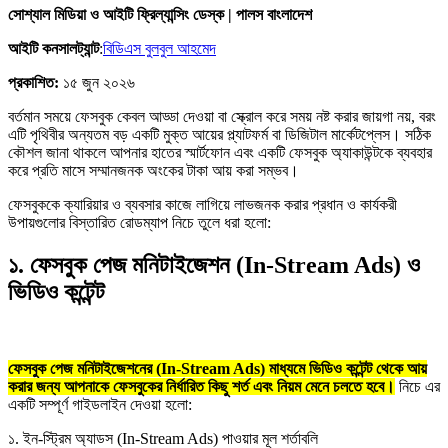
সোশ্যাল মিডিয়া ও আইটি ফ্রিল্যান্সিং ডেস্ক | পালস বাংলাদেশ
আইটি কনসালট্যান্ট
:
বিডিএস বুলবুল আহমেদ
প্রকাশিত:
১৫ জুন ২০২৬
বর্তমান সময়ে ফেসবুক কেবল আড্ডা দেওয়া বা স্ক্রোল করে সময় নষ্ট করার জায়গা নয়, বরং
এটি পৃথিবীর অন্যতম বড় একটি মুক্ত আয়ের প্ল্যাটফর্ম বা ডিজিটাল মার্কেটপ্লেস। সঠিক
কৌশল জানা থাকলে আপনার হাতের স্মার্টফোন এবং একটি ফেসবুক অ্যাকাউন্টকে ব্যবহার
করে প্রতি মাসে সম্মানজনক অংকের টাকা আয় করা সম্ভব।
ফেসবুককে ক্যারিয়ার ও ব্যবসার কাজে লাগিয়ে লাভজনক করার প্রধান ও কার্যকরী
উপায়গুলোর বিস্তারিত রোডম্যাপ নিচে তুলে ধরা হলো:
১. ফেসবুক পেজ মনিটাইজেশন (In-Stream Ads) ও
ভিডিও কন্টেন্ট
ফেসবুক পেজ মনিটাইজেশনের (In-Stream Ads) মাধ্যমে ভিডিও কন্টেন্ট থেকে আয়
করার জন্য আপনাকে ফেসবুকের নির্ধারিত কিছু শর্ত এবং নিয়ম মেনে চলতে হবে।
নিচে এর
একটি সম্পূর্ণ গাইডলাইন দেওয়া হলো:
১. ইন-স্ট্রিম অ্যাডস (In-Stream Ads) পাওয়ার মূল শর্তাবলি