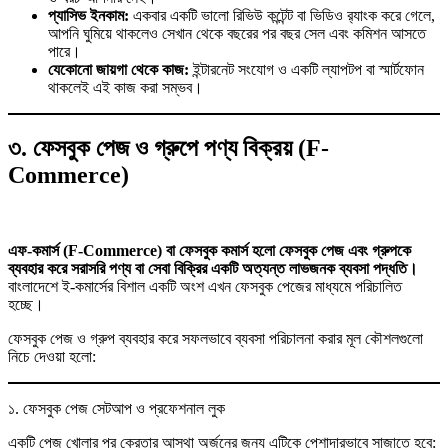
প্যাসিভ ইনকাম:
একবার একটি ভালো রিভিউ কন্টেন্ট বা ভিডিও র‍্যাংক করে গেলে,
আপনি ঘুমিয়ে থাকলেও সেখান থেকে বছরের পর বছর সেল এবং কমিশন আসতে
পারে।
যেকোনো জায়গা থেকে কাজ:
ইন্টারনেট সংযোগ ও একটি ল্যাপটপ বা স্মার্টফোন
থাকলেই এই কাজ করা সম্ভব।
৩. ফেসবুক পেজ ও গ্রুপে পণ্য বিক্রয় (F-
Commerce)
এফ-কমার্স (F-Commerce) বা ফেসবুক কমার্স হলো ফেসবুক পেজ এবং গ্রুপকে
ব্যবহার করে সরাসরি পণ্য বা সেবা বিক্রির একটি অত্যন্ত লাভজনক ব্যবসা পদ্ধতি।
বাংলাদেশে ই-কমার্সের বিশাল একটি অংশ এখন ফেসবুক পেজের মাধ্যমে পরিচালিত
হচ্ছে।
ফেসবুক পেজ ও গ্রুপ ব্যবহার করে সফলভাবে ব্যবসা পরিচালনা করার মূল কৌশলগুলো
নিচে দেওয়া হলো:
১. ফেসবুক পেজ সেটআপ ও প্রফেশনাল লুক
একটি পেজ খোলার পর ক্রেতার আস্থা অর্জনের জন্য এটিকে পেশাদারভাবে সাজাতে হবে: