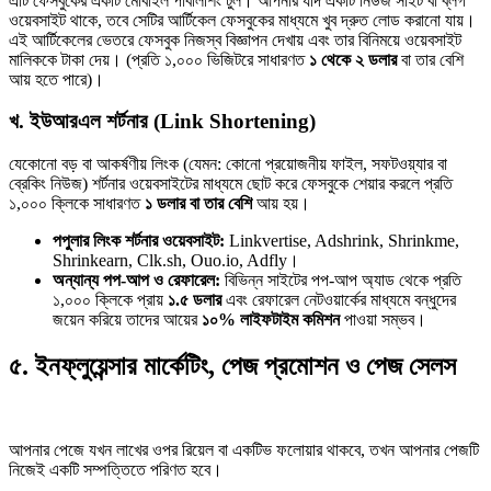
এটি ফেসবুকের একটি মোবাইল পাবলিশিং টুল। আপনার যদি একটি নিউজ সাইট বা ব্লগ
ওয়েবসাইট থাকে, তবে সেটির আর্টিকেল ফেসবুকের মাধ্যমে খুব দ্রুত লোড করানো যায়।
এই আর্টিকেলের ভেতরে ফেসবুক নিজস্ব বিজ্ঞাপন দেখায় এবং তার বিনিময়ে ওয়েবসাইট
মালিককে টাকা দেয়। (প্রতি ১,০০০ ভিজিটরে সাধারণত
১ থেকে ২ ডলার
বা তার বেশি
আয় হতে পারে)।
খ. ইউআরএল শর্টনার (Link Shortening)
যেকোনো বড় বা আকর্ষণীয় লিংক (যেমন: কোনো প্রয়োজনীয় ফাইল, সফটওয়্যার বা
ব্রেকিং নিউজ) শর্টনার ওয়েবসাইটের মাধ্যমে ছোট করে ফেসবুকে শেয়ার করলে প্রতি
১,০০০ ক্লিকে সাধারণত
১ ডলার বা তার বেশি
আয় হয়।
পপুলার লিংক শর্টনার ওয়েবসাইট:
Linkvertise, Adshrink, Shrinkme,
Shrinkearn, Clk.sh, Ouo.io, Adfly।
অন্যান্য পপ-আপ ও রেফারেল:
বিভিন্ন সাইটের পপ-আপ অ্যাড থেকে প্রতি
১,০০০ ক্লিকে প্রায়
১.৫ ডলার
এবং রেফারেল নেটওয়ার্কের মাধ্যমে বন্ধুদের
জয়েন করিয়ে তাদের আয়ের
১০% লাইফটাইম কমিশন
পাওয়া সম্ভব।
৫. ইনফ্লুয়েন্সার মার্কেটিং, পেজ প্রমোশন ও পেজ সেলস
আপনার পেজে যখন লাখের ওপর রিয়েল বা একটিভ ফলোয়ার থাকবে, তখন আপনার পেজটি
নিজেই একটি সম্পত্তিতে পরিণত হবে।