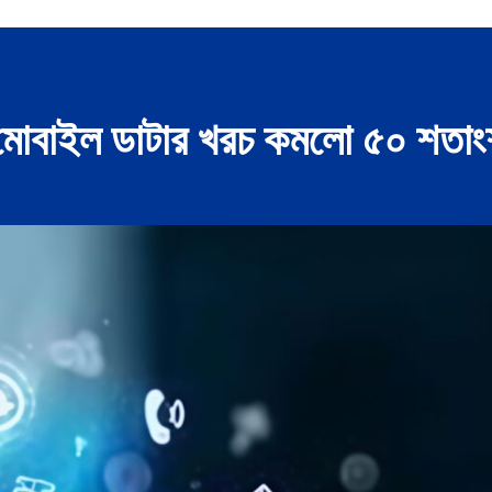
ে মোবাইল ডাটার খরচ কমলো ৫০ শতা