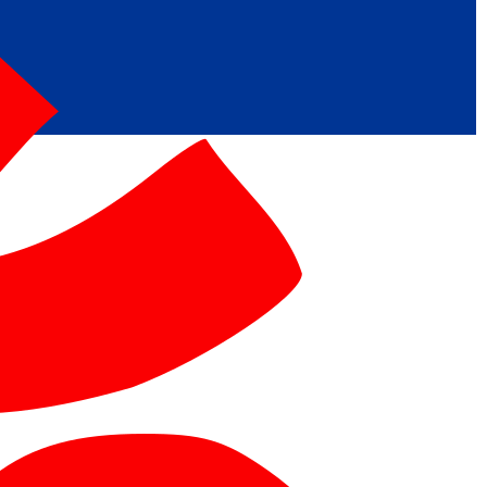
ভারত মহাসাগরের অশ্রু: শ্রীলঙ্কার ২৬…
ক্রূরতা ও ধ্বংসের মহাকাব্য: পৃথিবীর…
ব্রাজিল ও আর্জেন্টিনার কালো অধ্যায়:…