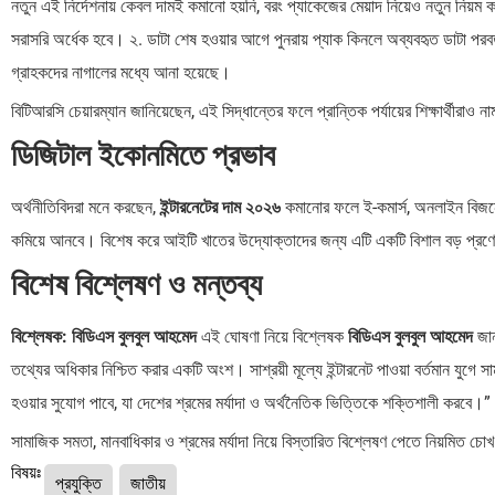
নতুন এই নির্দেশনায় কেবল দামই কমানো হয়নি, বরং প্যাকেজের মেয়াদ নিয়েও নতুন নিয়
সরাসরি অর্ধেক হবে। ২. ডাটা শেষ হওয়ার আগে পুনরায় প্যাক কিনলে অব্যবহৃত ডাটা প
গ্রাহকদের নাগালের মধ্যে আনা হয়েছে।
বিটিআরসি চেয়ারম্যান জানিয়েছেন, এই সিদ্ধান্তের ফলে প্রান্তিক পর্যায়ের শিক্ষার্থী
ডিজিটাল ইকোনমিতে প্রভাব
অর্থনীতিবিদরা মনে করছেন,
ইন্টারনেটের দাম ২০২৬
কমানোর ফলে ই-কমার্স, অনলাইন বিজনে
কমিয়ে আনবে। বিশেষ করে আইটি খাতের উদ্যোক্তাদের জন্য এটি একটি বিশাল বড় প্র
বিশেষ বিশ্লেষণ ও মন্তব্য
বিশ্লেষক: বিডিএস বুলবুল আহমেদ
এই ঘোষণা নিয়ে বিশ্লেষক
বিডিএস বুলবুল আহমেদ
জান
তথ্যের অধিকার নিশ্চিত করার একটি অংশ। সাশ্রয়ী মূল্যে ইন্টারনেট পাওয়া বর্তমান যুগে 
হওয়ার সুযোগ পাবে, যা দেশের শ্রমের মর্যাদা ও অর্থনৈতিক ভিত্তিকে শক্তিশালী করবে।”
সামাজিক সমতা, মানবাধিকার ও শ্রমের মর্যাদা নিয়ে বিস্তারিত বিশ্লেষণ পেতে নিয়মিত চোখ
বিষয়ঃ
প্রযুক্তি
জাতীয়