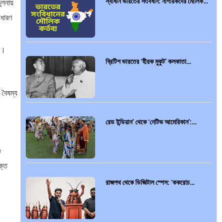
স্বাধীন ভারতের সংবিধান: নাগরিকদের মৌলিক…
লনায়
াধারণ
বে।
ব্রিটিশ ভারতের ‘হীরক মুকুট’ কলকাতা…
 বৈষম্য
রেড ইন্ডিয়ান’ থেকে ‘নেটিভ আমেরিকান’:…
ও
ক্ত
রাজপথ থেকে ডিজিটাল স্পেস: ‘ককরোচ…