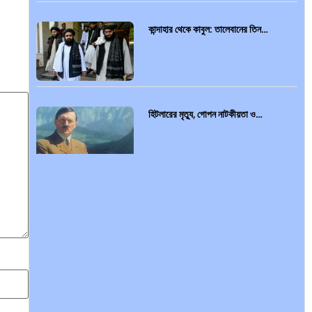
কান্দাহার থেকে কাবুল: তালেবানের তিন…
হিটলারের মৃত্যু, গোপন নাটকীয়তা ও…
আন্তর্জাতিক প্রতিবেদন: এশিয়া মহাদেশের
৪৯টি…
সব সভ্যতারই তো পতন হয়:…