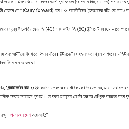
ম করা হয়েছে। এখন থেকে: ১. সকল মেয়াদী প্যাকেজের (৩ দিন, ৭ দিন, ৩০ দিন) দাম আগের তু
রবর্তী মেয়াদে যোগ (Carry forward) হবে। ৩. আনলিমিটেড ইন্টারনেটের গতি এবং দামও স
রাও নামমাত্র মূল্যে উচ্চগতির ফোর-জি (4G) এবং ফাইভ-জি (5G) ইন্টারনেট ব্যবহার করতে পার
স এবং আউটসোর্সিং খাতে বিপ্লব ঘটবে। ইন্টারনেটের সহজলভ্যতা গ্রাম ও শহরের ডিজিটাল
ণোদনা হিসেবে কাজ করবে।
ান, “
ইন্টারনেটের দাম ২০২৬
কমানো কেবল একটি বাণিজ্যিক সিদ্ধান্ত নয়, এটি মানবাধিকার 
সামাজিক সমতার অন্যতম পূর্বশর্ত। এর ফলে তৃণমূলের মেধাবী তরুণরা বৈশ্বিক বাজারের সাথে যু
 রাখুন:
পালসবাংলাদেশ
ওয়েবসাইটে।