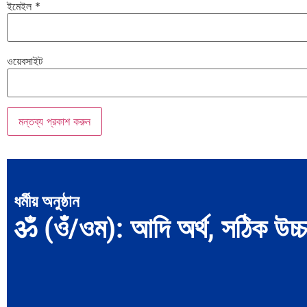
ইমেইল
*
ওয়েবসাইট
ধর্মীয় অনুষ্ঠান
ॐ (ওঁ/ওম): আদি অর্থ, সঠিক উচ্চার